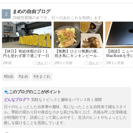
まめの自由ブログ
2
29歳営業職の女です。日々のあれこれを投稿します。
【休日】有給休暇の日！1
【晩酌】ひとり晩酌の夜。
【雑談】ニュ
円も使わず家で過ごす一日
焼き鳥にキンキンビールで
MacBookを
乾杯！
よ！〜乾燥に
2年前
2年1ヶ月前
2年1ヶ月前
#自由
#まめ
#きまぐれ
このブログのここがポイント
気軽なトピックと趣味をバランス良く展開
日々のちょっとした出来事や趣味、気になったことを自然体で綴るスタイ
ル。季節の変わり目や身近な小さな喜びを取り上げ、共感を呼ぶ文章構成
が特徴的です。読者にとって親しみやすく、生活のヒントやちょっとした
癒しを届けることを意識しています。