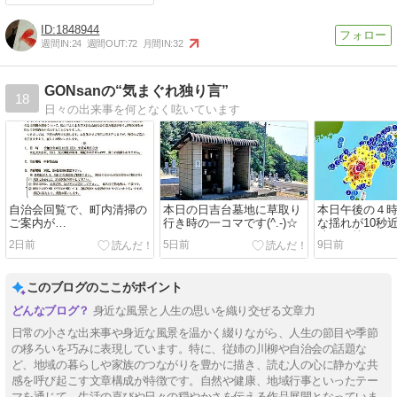
1848944
週間IN:
24
週間OUT:
72
月間IN:
32
GONsanの“気まぐれ独り言”
18
日々の出来事を何となく呟いています
自治会回覧で、町内清掃の
本日の日吉台墓地に草取り
本日午後の４
ご案内が…
行き時の一コマです(^.-)☆
な揺れが10秒
味な気持ちに(^-
2日前
5日前
9日前
このブログのここがポイント
身近な風景と人生の思いを織り交ぜる文章力
日常の小さな出来事や身近な風景を温かく綴りながら、人生の節目や季節
の移ろいを巧みに表現しています。特に、従姉の川柳や自治会の話題な
ど、地域の暮らしや家族のつながりを豊かに描き、読む人の心に静かな共
感を呼び起こす文章構成が特徴です。自然や健康、地域行事といったテー
マを通じて、生活の喜びや日々の穏やかさを伝える作品展開となっていま