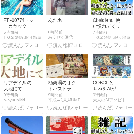
FTI-00774・シ
あだ名
Obsidianに使
ーカヤック
い慣れてくる
と意外と楽し
6時間前
5時間前
7時間前
あくせる通信
TKCの雑記綴り部屋
TKCの雑記綴り部屋
い
リアデイルの
極楽湯のオク
COBOLと
大地にて
トパストラベ
JavaをAIが結
ラー コラボフ
ぶ！？謎の言
9時間前
9時間前
9時間前
a-syuunikki
平成→◯◯JUMP
大人のAIアソビ | AI遊びで未来を学ぶ、楽しむ実験室
ードまとめ！
葉「JaBOL」
タンブラーは
の正体と最新
一種類！
モダナイゼー
ション