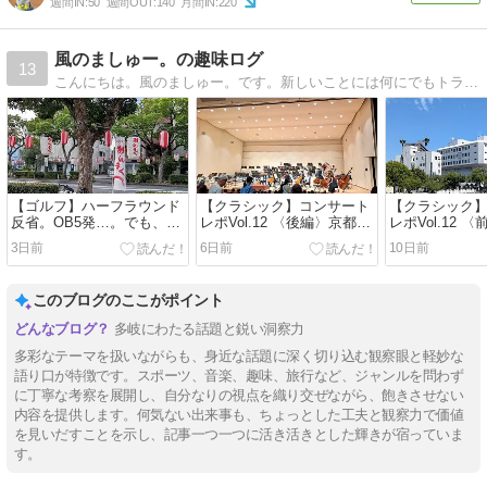
週間IN:
50
週間OUT:
140
月間IN:
220
風のましゅー。の趣味ログ
13
こんにちは。風のましゅー。です。新しいことには何にでもトライし、一生付き合えるのか？と思った事柄を趣味へと昇華させています。まあ、海外のカジノで豪遊…なんかは出来ませんけどね。
【ゴルフ】ハーフラウンド
【クラシック】コンサート
【クラシック
反省。OB5発…。でも、一
レポVol.12 〈後編〉京都市
レポVol.12 
番の災難は帰り道だった。
交響楽団を聴きに徳島へ チ
交響楽団を聴
3日前
6日前
10日前
ャイコフスキー４番と沖澤
のどか
このブログのここがポイント
多岐にわたる話題と鋭い洞察力
多彩なテーマを扱いながらも、身近な話題に深く切り込む観察眼と軽妙な
語り口が特徴です。スポーツ、音楽、趣味、旅行など、ジャンルを問わず
に丁寧な考察を展開し、自分なりの視点を織り交ぜながら、飽きさせない
内容を提供します。何気ない出来事も、ちょっとした工夫と観察力で価値
を見いだすことを示し、記事一つ一つに活き活きとした輝きが宿っていま
す。