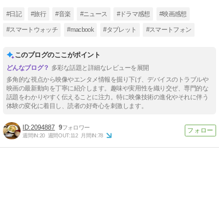
#日記
#旅行
#音楽
#ニュース
#ドラマ感想
#映画感想
#スマートウォッチ
#macbook
#タブレット
#スマートフォン
このブログのここがポイント
多彩な話題と詳細なレビューを展開
多角的な視点から映像やエンタメ情報を掘り下げ、デバイスのトラブルや
映画の最新動向を丁寧に紹介します。趣味や実用性を織り交ぜ、専門的な
話題をわかりやすく伝えることに注力。特に映像技術の進化やそれに伴う
体験の変化に着目し、読者の好奇心を刺激します。
2094887
9
週間IN:
20
週間OUT:
112
月間IN:
78