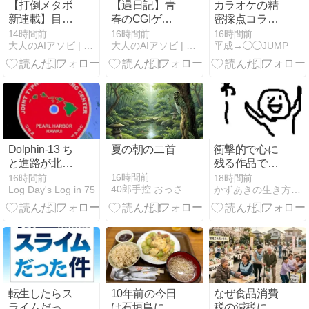
【打倒メタボ
【遇日記】青
カラオケの精
新連載】目指
春のCGIゲー
密採点コラボ
せ−30kg！リ
ム『箱庭諸
でワンピース
14時間前
16時間前
16時間前
大人のAIアソビ | AI遊びで未来を学ぶ、楽しむ実験室
大人のAIアソビ | AI遊びで未来を学ぶ、楽しむ実験室
平成→◯◯JUMP
ュウジ氏の
島』をWEB魚
ウィーアーで
「超痩せチャ
拓で再会し、
カットイン演
ーハン」をコ
AIで令和の爆
出！
ック長コック
進再構築を始
ンが大解剖！
めたら...Menu
フライング事
件の巻
Dolphin-13 ち
夏の朝の二首
衝撃的で心に
と進路が北・
残る作品でし
東に/名護直球
た
16時間前
16時間前
18時間前
40郎手控 おっさんのつぶやきとかいろいろ
Log Day's Log in 75
かずあきの生き方不器用な そんな男の日常☆
は如何に？
転生したらス
10年前の今日
なぜ食品消費
ライムだった
は石垣島に星
税の減税に反