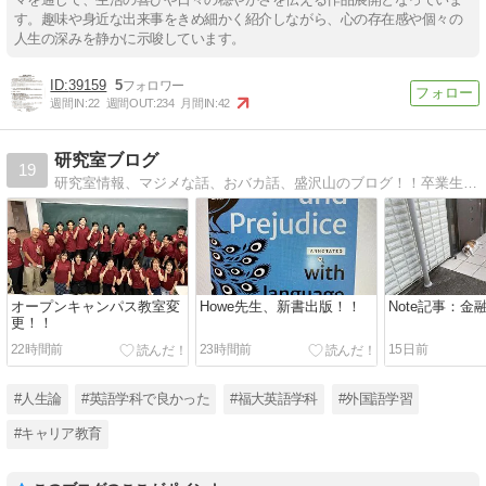
す。趣味や身近な出来事をきめ細かく紹介しながら、心の存在感や個々の
人生の深みを静かに示唆しています。
39159
5
週間IN:
22
週間OUT:
234
月間IN:
42
研究室ブログ
19
研究室情報、マジメな話、おバカ話、盛沢山のブログ！！卒業生のお話多し！！
オープンキャンパス教室変
Howe先生、新書出版！！
Note記事：金融
更！！
22時間前
23時間前
15日前
#人生論
#英語学科で良かった
#福大英語学科
#外国語学習
#キャリア教育