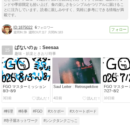
ンドや季節限定も拾い上げ、食の楽しさをシンプルかつリアルに届けるこ
とに注力しています。読者に親しみやすく、気軽に参考にできる情報が満
載です。
1875022
6
週間IN:
39
週間OUT:
117
月間IN:
183
ぱないのぉ：Seesaa
15
趣味・娯楽ときおり時事
FGO マスターミッション
Saul Leiter : Retrospektive
FGO マスタ
8/3~8/9
7/27~8/2
3日前
4日前
10日前
#料理
#時事
#FGO
#スケボー
#スケートボード
#寺子屋ネットワーク
#シンクタンクごっこ