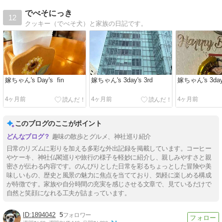
でべそにっき
12
クッキー（でべそ犬）と家族の日記です。
嫁ちゃん's Day's fin
嫁ちゃん's 3day's 3rd
嫁ちゃん's 3day'
4ヶ月前
4ヶ月前
4ヶ月前
このブログのここがポイント
趣味の散歩とグルメ、神社巡り紹介
日常のリズムに彩りを加える多彩な外出記録を掲載しています。コーヒー
やケーキ、神社仏閣巡りや旅行の様子を軽妙に紹介し、親しみやすさと親
密さが伝わる内容です。のんびりとした日常を彩るちょっとした冒険や美
味しいもの、歴史と風景の魅力に焦点を当てており、気軽に楽しめる構成
が特徴です。家族や自分時間の充実を感じさせる文章で、見ているだけで
自然と笑顔になれる工夫が詰まっています。
1894042
5