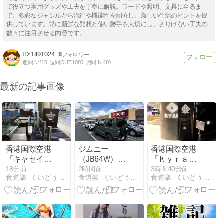
で役立つ実用グッズや工夫を丁寧に解説。フードや照明、文具に至るま
で、多彩なジャンルから流行や機能性を紹介し、新しい生活のヒントを提
供しています。常に新鮮な発想と使い勝手を大切にし、さりげない工夫の
数々に注目させる内容です。
1891024
8
週間IN:
110
週間OUT:
1080
月間IN:
480
最新の記事画像
香港国際空港
ジムニー
香港国際空港
「キャセイパ
（JB64W）＆
「Ｋｙｒａ・
シフィック航
スーパーカブ
Ｌｏｕｎｇ
18分前
2時間前
3時間40分前
食道楽 -くいどうらく-
食道楽 -くいどうらく-
食道楽 -くいどうらく-
空ザ・ピアフ
１１０
ｅ」チキンク
ァーストクラ
（JA07）〜遅
リームソース
スラウンジ」
すぎた昼食
ブルーチーズ