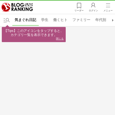
リーダー
ログイン
メニュー
気まぐれ日記
学生
働くヒト
ファミリー
年代別
日
【Tips】このアイコンをタップすると、

カテゴリ一覧を表示できます。
閉じる