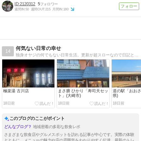
2120312
5
週間IN:
50
週間OUT:
215
月間IN:
180
何気ない日常の幸せ
14
独身オヤジの何でもない日常生活。更新が超スローなので日記と言うより記録化してます(^_^;)
極楽湯 古川店
まさ膳 ひかり「寿司天セッ
道の駅「おおさ
ト」(大崎市)
県)
18日前
18日前
18日前
このブログのここがポイント
地域密着の多彩な飲食レポ
さまざまな飲食店やグルメスポットを訪れる記事が中心です。実際の体験
とともに、メニューの魅力や店の雰囲気をわかりやすく伝達。最新のトレ