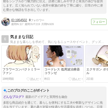
動をシンプルかつ魅力的に伝え、読者に親しみやすさと発見の喜びを提供
します。広く知られていない名所や家族の絆を丁寧に綴り、日常の中に潜
む豊かな物語を引き出しています。
1954502
8
週間IN:
117
週間OUT:
219
月間IN:
609
気ままな日記
6
気ままな暮らしを求めて、気になるニュースやイベント、グッズの情報などを集めています。
フラワーコンパクトミラー
コードレス 低周波治療器
エクサガン ポ
ファン
コランゼ
ル
19時間前
昨日
2日前
このブログのここがポイント
最新のアイデアと実用性を融合
多彩な商品紹介を通じて、暮らしを便利にする工夫や斬新なデザインに焦
点を当てています。夏の暑さ対策や快適な生活環境を追求しつつも、日常