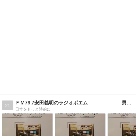
ＦＭ79.7安田義明のラジオポエム 男のつぶやき
21
日常をもっと詩的に