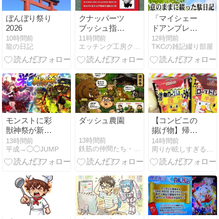
ぼんぼり祭り
クナッパーツ
「マイシェー
2026
ブッシュ指揮
ドアンブレ
バイエルン国
ラ」って何？
10時間前
11時間前
12時間前
龍の日記
エッチング工房クリスタルウインド
TKCの雑記綴り部屋
立歌劇場管弦
楽団 国民劇場
再建基金のた
めの支援コン
サート
モンストに彩
ダッシュ農園
【コンビニの
獣神祭が新登
揚げ物】帰り
場！超獣神
に色々購入し
13時間前
13時間前
14時間前
鉄筋の仲間たち・・・成島鉄筋の親方に集う鉄筋屋
平成→◯◯JUMP
周りが眩しすぎるひきこもり主婦
祭、激獣神祭
たおはなし
からの第3の
ガチャ！ツク
モとカーミラ
の性能まと
め！