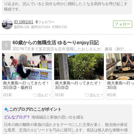
り込まれ、読んでいると自分も何かに挑戦したくなる気持ちを呼び起こす
構成です。
1991161
8
週間IN:
136
週間OUT:
424
月間IN:
720
60歳からの無職生活 ゆる〜りenjoy日記
5
2017年7月末で某百貨店を定年退職したおじさんが、趣味（旅行、温泉、釣り、音楽、カメラ）の話や毎日の無職生活を綴ります。
南大東島へ行ってきたぞ！
南大東島へ行ってきたぞ！
南大東島へ行
3日目③・最終日
3日目②
3日目
2日前
5日前
8日前
このブログのここがポイント
地域秘話と家族の思い出を綴る
日本の南の離島や家族の温かさをテーマにした文章が多く、観光地や身近
な風景、交流のエピソードを巧みに描写します。各話は個人的な体験や感