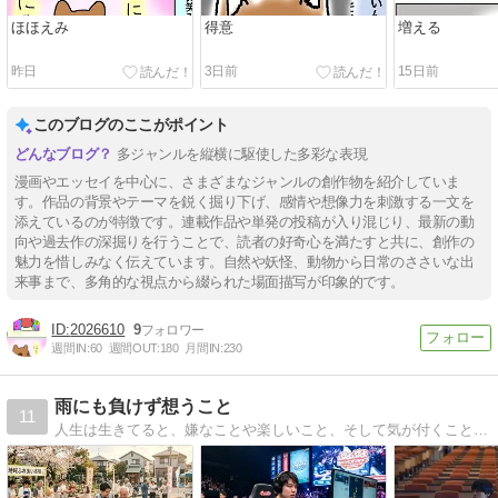
ほほえみ
得意
増える
昨日
3日前
15日前
このブログのここがポイント
多ジャンルを縦横に駆使した多彩な表現
漫画やエッセイを中心に、さまざまなジャンルの創作物を紹介していま
す。作品の背景やテーマを鋭く掘り下げ、感情や想像力を刺激する一文を
添えているのが特徴です。連載作品や単発の投稿が入り混じり、最新の動
向や過去作の深掘りを行うことで、読者の好奇心を満たすと共に、創作の
魅力を惜しみなく伝えています。自然や妖怪、動物から日常のささいな出
来事まで、多角的な視点から綴られた場面描写が印象的です。
2026610
9
週間IN:
60
週間OUT:
180
月間IN:
230
雨にも負けず想うこと
11
人生は生きてると、嫌なことや楽しいこと、そして気が付くこと、色々とあるでしょう。タイトルは宮沢賢治の「雨ニモマケズ」から引用してます。日常の気になる事を描いていきます。Welcome , ようこそ(´ﾟωﾟ｀)