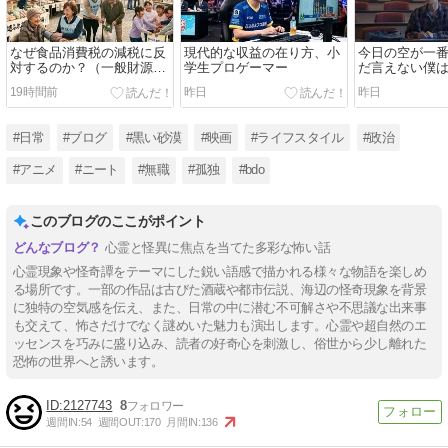
なぜ食品消費税の減税に反
現代的な収益の在り方、小
今日の空が一
対するのか？（一般財源問
学生プロゲーマー
だ言えない僕
題、インボイス問題）【国
映画】
19時間前
昨日
昨日
内】
#日常
#ブログ
#黒い砂漠
#映画
#ライフスタイル
#政治
#アニメ
#ニート
#無職
#孤独
#bdo
このブログのここがポイント
心霊と怪異に焦点を当てた多彩な怖い話
心霊現象や怪奇譚をテーマにした鋭い語感で描かれる様々な物語を楽しめ
る場所です。一部の作品は古びた酒蔵や都市伝説、海辺の怪奇現象を背景
に独特の空気感を伝え、また、日常の中に潜む不可解さや不思議な出来事
も交えて、怖さだけでなく謎めいた魅力も演出します。心霊や超自然のエ
ッセンスを巧みに盛り込み、読者の好奇心を刺激し、俗世から少し離れた
恐怖の世界へと誘います。
2127743
8
週間IN:
54
週間OUT:
170
月間IN:
136