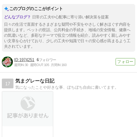
このブログのここがポイント
日常の工夫や心配事に寄り添い解決策を提案
日々の生活で直面するさまざまな疑問や不安をやさしく解きほぐす内容を
提供します。ペットの世話、公共料金の手続き、地域の安全情報、健康へ
の気遣いなど、多彩なテーマで役立つ情報を紹介。読みやすく親しみやす
い文章を心がけており、少しの工夫や知識で日々の安心感が高まるよう工
夫されています。
1974251
6
週間IN:
30
週間OUT:
105
月間IN:
160
気まグレーな日記
17
気になったことや好きな事、ぼちぼち自由に書いてます。