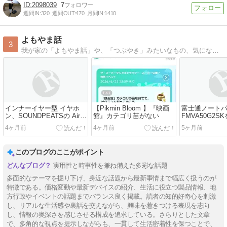
2098039
7
週間IN:
320
週間OUT:
470
月間IN:
1410
よもやま話
3
我が家の「よもやま話」や、「つぶやき」みたいなもの、気になった物の紹介とかを 気まぐれに更新
インナーイヤー型 イヤホ
【Pikmin Bloom 】『映画
富士通ノート
ン、SOUNDPEATSの Air6
館』カテゴリ苗がない
FMVA50G2S
HSを買いました
もらった
4ヶ月前
4ヶ月前
5ヶ月前
このブログのここがポイント
実用性と時事性を兼ね備えた多彩な話題
多面的なテーマを掘り下げ、身近な話題から最新事情まで幅広く扱うのが
特徴である。価格変動や最新デバイスの紹介、生活に役立つ製品情報、地
方行政やイベントの話題までバランス良く掲載。読者の知的好奇心を刺激
し、リアルな生活感や裏話を交えながら、興味を惹きつける表現を志向
し、情報の奥深さを感じさせる構成を追求している。さらりとした文章
で、多角的な視点を提示しながらも、一貫して生活密着性を保つことで、