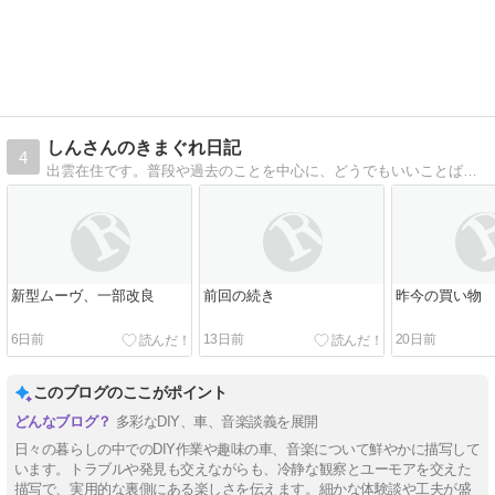
しんさんのきまぐれ日記
4
出雲在住です。普段や過去のことを中心に、どうでもいいことばかりいろいろ書いています。
新型ムーヴ、一部改良
前回の続き
昨今の買い物
6日前
13日前
20日前
このブログのここがポイント
多彩なDIY、車、音楽談義を展開
日々の暮らしの中でのDIY作業や趣味の車、音楽について鮮やかに描写して
います。トラブルや発見も交えながらも、冷静な観察とユーモアを交えた
描写で、実用的な裏側にある楽しさを伝えます。細かな体験談や工夫が盛