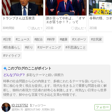
トランプさんは五枚舌
誰か言ってやれよ、「オマ
令和の怪、コ
エが言うか！？」って
30時間前
2日前
2日前
#日常
#ニュース
#政治
#科学
#健康
#スポーツ
#古民家
#田舎暮らし
#祈り
#ガーディニング
#不思議なこと
#マイライフ
このブログのここがポイント
多彩なテーマと鋭い洞察力
時事の社会問題から心の内側まで、多岐にわたるテーマを扱いながらも、
常に核心を突く視点を提供します。現代を生きる上で重要な問題を鋭く解
析し、独特の表現力で読者の好奇心を刺激します。何気ない日常から世界
情勢まで、鮮やかな言葉で引き込む文章が特徴です。
2137752
1
週間IN:
70
週間OUT:
540
月間IN:
320