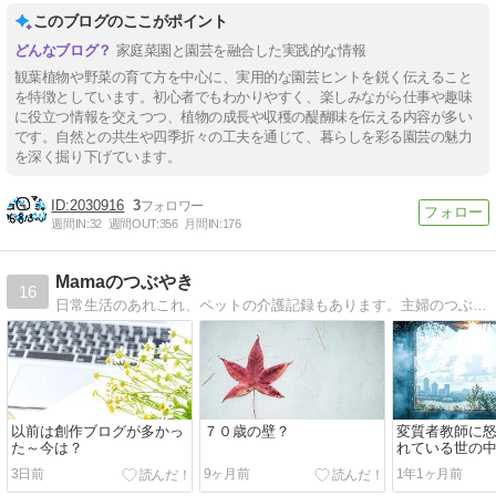
このブログのここがポイント
家庭菜園と園芸を融合した実践的な情報
観葉植物や野菜の育て方を中心に、実用的な園芸ヒントを鋭く伝えること
を特徴としています。初心者でもわかりやすく、楽しみながら仕事や趣味
に役立つ情報を交えつつ、植物の成長や収穫の醍醐味を伝える内容が多い
です。自然との共生や四季折々の工夫を通じて、暮らしを彩る園芸の魅力
を深く掘り下げています。
2030916
3
週間IN:
32
週間OUT:
356
月間IN:
176
Mamaのつぶやき
16
日常生活のあれこれ、ペットの介護記録もあります。主婦のつぶやきです。
以前は創作ブログが多かっ
７０歳の壁？
変質者教師に
た～今は？
れている世の
3日前
9ヶ月前
1年1ヶ月前