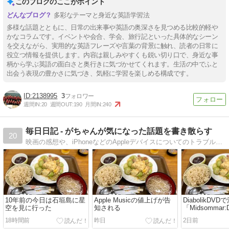
このブログのここがポイント
多彩なテーマと身近な英語学習法
多様な話題とともに、日常の出来事や英語の奥深さを見つめる比較的軽や
かなコラムです。イベントや会合、学会、旅行記といった具体的なシーン
を交えながら、実用的な英語フレーズや言葉の背景に触れ、読者の日常に
役立つ情報を提供します。内容は親しみやすくも鋭い切り口で、身近な事
柄から学ぶ英語の面白さと奥行きに気づかせてくれます。生活の中でふと
出会う表現の豊かさに気づき、気軽に学習を楽しめる構成です。
2138995
3
週間IN:
20
週間OUT:
190
月間IN:
240
毎日日記 - がちゃんが気になった話題を書き散らす
20
映画の感想や、iPhoneなどのAppleデバイスについてのトラブル解決、旅行に行った際のライブ書き込み、音楽のライブの感想、その他気になるニュースについての感想など、気になった話題を書き散らしています。
10年前の今日は石垣島に星
Apple Musicの値上げが告
DiabolikDV
空を見に行った
知される
「Midsommar:Di
Cut」が届く
18時間前
昨日
2日前