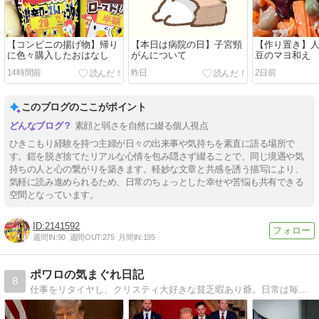
【コンビニの揚げ物】帰り
【本日は病院の日】子宮頸
【作り置き】
に色々購入したおはなし
がんについて
豆のマヨ和え
14時間前
昨日
2日前
このブログのここがポイント
素顔と弱さを自然に綴る個人視点
ひきこもり経験を持つ主婦が日々の出来事や気持ちを素直に語る場所で
す。鎧を脱ぎ捨てたリアルな心情を包み隠さず綴ることで、同じ境遇や気
持ちの人と心の繋がりを築きます。軽妙な文章と共感を誘う描写により、
気軽に読み進められるため、日常のちょっとした幸せや苦悩も共有できる
空間となっています。
2141592
週間IN:
90
週間OUT:
275
月間IN:
195
ポワロの気まぐれ日記
8
仕事をリタイヤし、クリスティ大好きな貧乏暇あり爺。日常は毎日5Km程度の散歩と、時々ガーデニング。 糖尿持ちだからふた月に一度は病院通い。気まぐれに、日ごろ感じたことや気付いたことを私の部屋から発信しています。ちなみに丑年です。