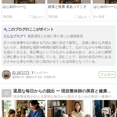
はじめのぺーじ
政策と投票 差あってこそ
はじめのぺー
78日前
78日前
6ヶ月前
このブログのここがポイント
風景描写と心情に寄り添った感情表現
日々の出来事や心の動きを巧みに織り交ぜて描写し、読者に静かな共感を
もたらす。具体的な場所や時間の描写を通じて、心のつながりや時の流れ
を温かく伝える。各記事はシンプルながらも深みがあり、ありふれた瞬間
に潜む豊かさを巧みに表現している。読むことで、自分の生活の中にある
ささやかな幸せや気づきに気付かせてくれる内容となっている。
1971773
3
週間IN:
20
週間OUT:
100
月間IN:
60
退屈な毎日からの脱出 ー 現役整体師の美容と健康の知恵
22
現役整体師が伝える退屈な毎日から脱出するための美容と健康の知恵。気づき、体験、話題を掲載！