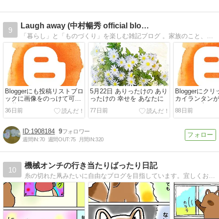
Laugh away (中村暢秀 official blo…
9
「暮らし」と「ものづくり」を楽しむ雑記ブログ 。家族のこと、時々Bloggerカスタマイズ、のんびり綴っています。
Bloggerにも投稿リストブロ
5月22日 ありったけの あり
Bloggerに
ックに画像をのっけて可愛
ったけの 幸せを あなたに
カイランタン
く装飾した
ェクトに変え
36日前
77日前
88日前
1908184
9
週間IN:
70
週間OUT:
75
月間IN:
320
機械オンチの行き当たりばったり日記
10
糸の切れた凧みたいに自由なブログを目指しています。宜しくお願いします！ 昆虫・生き物の写真やイラストの投稿、好きなマンガの紹介やゲーム記・日記などなんでもありです。