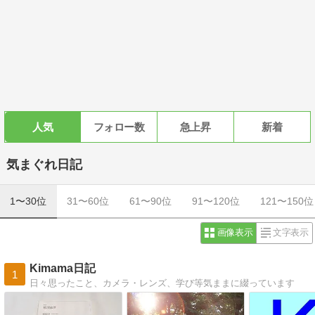
人気
フォロー数
急上昇
新着
気まぐれ日記
1〜30位
31〜60位
61〜90位
91〜120位
121〜150位
画像表示
文字表示
Kimama日記
1
日々思ったこと、カメラ・レンズ、学び等気ままに綴っています