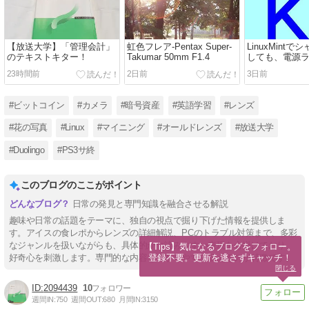
【放送大学】「管理会計」
虹色フレア-Pentax Super-
LinuxMint
のテキストキター！
Takumar 50mm F1.4
しても、電源
ない！
23時間前
2日前
3日前
#ビットコイン
#カメラ
#暗号資産
#英語学習
#レンズ
#花の写真
#Linux
#マイニング
#オールドレンズ
#放送大学
#Duolingo
#PS3サ終
このブログのここがポイント
日常の発見と専門知識を融合させる解説
趣味や日常の話題をテーマに、独自の視点で掘り下げた情報を提供しま
す。アイスの食レポからレンズの詳細解説、PCのトラブル対策まで、多彩
なジャンルを扱いながらも、具体的かつ読みやすい表現を心掛けており、
【Tips】気になるブログをフォロー。

登録不要。更新を逃さずキャッチ！
好奇心を刺激します。専門的な内容を分かりやすく伝えるのが特徴です。
閉じる
2094439
10
週間IN:
750
週間OUT:
680
月間IN:
3150