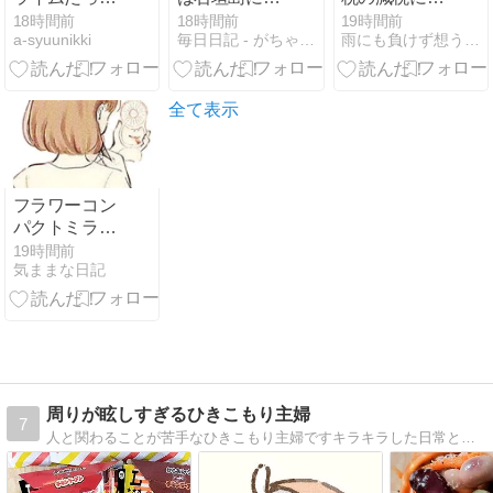
件 コリウスの
空を見に行っ
対するのか？
18時間前
18時間前
19時間前
a-syuunikki
毎日日記 - がちゃんが気になった話題を書き散らす
雨にも負けず想うこと
夢
た
（一般財源問
題、インボイ
ス問題）【国
内】
全て表示
フラワーコン
パクトミラー
ファン
19時間前
気ままな日記
周りが眩しすぎるひきこもり主婦
7
人と関わることが苦手なひきこもり主婦ですキラキラした日常とは対照的な日常ブログですが、気持ちの箸休めに読んでいただければ嬉しいです♪