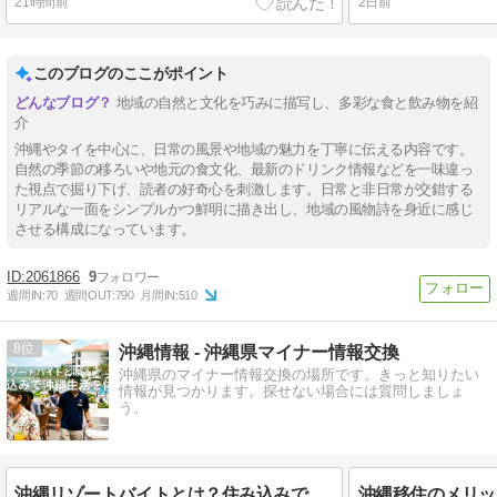
21時間前
2日前
このブログのここがポイント
地域の自然と文化を巧みに描写し、多彩な食と飲み物を紹
介
沖縄やタイを中心に、日常の風景や地域の魅力を丁寧に伝える内容です。
自然の季節の移ろいや地元の食文化、最新のドリンク情報などを一味違っ
た視点で掘り下げ、読者の好奇心を刺激します。日常と非日常が交錯する
リアルな一面をシンプルかつ鮮明に描き出し、地域の風物詩を身近に感じ
させる構成になっています。
2061866
9
週間IN:
70
週間OUT:
790
月間IN:
510
8
沖縄情報 - 沖縄県マイナー情報交換
沖縄県のマイナー情報交換の場所です。きっと知りたい
情報が見つかります。探せない場合には質問しましょ
う。
沖縄リゾートバイトとは？住み込みで沖縄生活を試す方法｜メリット・デメリット・求人の探し方