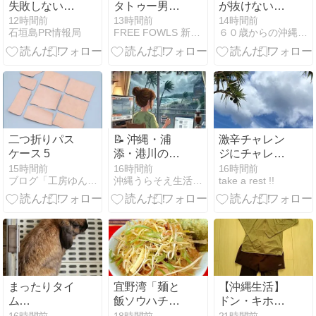
失敗しないた
タトゥー男の
が抜けない！
めに6つの
正体は?長野
目から鱗の解
12時間前
13時間前
14時間前
石垣島PR情報局
FREE FOWLS 新石垣島ブログ
６０歳からの沖縄生活withN
「レンタカー
専務のエージ
決法
予約サイト」
ェント?
の特徴から選
び方まで教え
ます
二つ折りパス
📝 沖縄・浦
激辛チャレン
ケース 5
添・港川の介
ジにチャレン
護生活と今朝
ジ
15時間前
16時間前
16時間前
ブログ「工房ゆんたく」
沖縄うらそえ生活｜介護・DIY・日々の記録
take a rest !!
の様子｜暴風
雨の空と今日
の暮らし
（2026年8月8
日）
まったりタイ
宜野湾「麺と
【沖縄生活】
ム…
飯ソウハチヤ
ドン・キホー
がろんちゃん
テでラッシュ