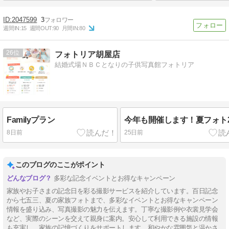
2047599
3
週間IN:
15
週間OUT:
90
月間IN:
80
26
フォトリア胡屋店
結婚式場ＮＢＣとなりの子供写真館フォトリア
Familyプラン
今年も開催します！夏フォト2
8日前
25日前
このブログのここがポイント
多彩な記念イベントとお得なキャンペーン
家族やお子さまの記念日を彩る撮影サービスを紹介しています。百日記念
から七五三、夏の家族フォトまで、多彩なイベントとお得なキャンペーン
情報を盛り込み、写真撮影の魅力を伝えます。丁寧な撮影例や衣裳見学会
など、実際のシーンを交えて親身に案内。安心して利用できる施設の情報
も充実し、家族の記憶づくりをサポートします。和やかな雰囲気と温かさ