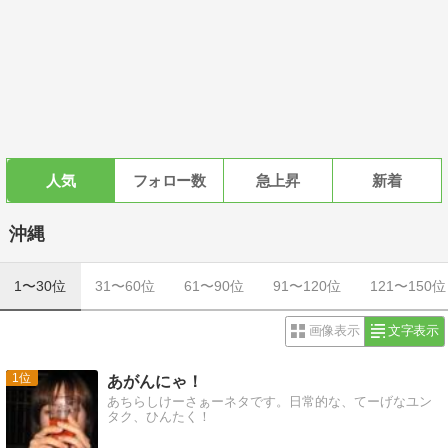
人気
フォロー数
急上昇
新着
沖縄
1〜30位
31〜60位
61〜90位
91〜120位
121〜150位
画像表示
文字表示
1
あがんにゃ！
あちらしけーさぁーネタです。日常的な、てーげなユン
タク、ひんたく！