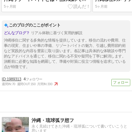
5ヶ月前
5ヶ月前
このブログのここがポイント
リアル体験に基づく実用的解説
沖縄移住に関する多角的な情報を提供しています。移住の流れや費用、仕
事の現実、住まいや車の準備、リゾートバイトの魅力、引越し費用節約術
など実践的な内容を豊富に取り扱います。各記事は具体的な体験談や専門
的なアドバイスを通じて、移住に関わる不安や疑問を丁寧に解消します。
決断前に必要な知識を網羅して、準備や対策に役立つ情報を追求している
点が特徴です。
1989313
4
週間IN:
70
週間OUT:
150
月間IN:
330
9
沖縄・琉球弧ヲ想フ
永く見続けてきた沖縄・琉球弧について書いていこうと
思います