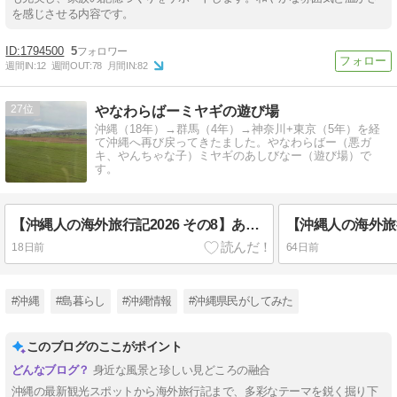
を感じさせる内容です。
1794500
5
週間IN:
12
週間OUT:
78
月間IN:
82
27
やなわらばーミヤギの遊び場
沖縄（18年）→群馬（4年）→神奈川+東京（5年）を経
て沖縄へ再び戻ってきたました。やなわらばー（悪ガ
キ、やんちゃな子）ミヤギのあしびなー（遊び場）で
す。
【沖縄人の海外旅行記2026 その8】あのお方と合流！
18日前
64日前
#沖縄
#島暮らし
#沖縄情報
#沖縄県民がしてみた
このブログのここがポイント
身近な風景と珍しい見どころの融合
沖縄の最新観光スポットから海外旅行記まで、多彩なテーマを鋭く掘り下