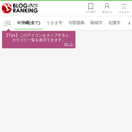
リーダー
ログイン
メニュー
※沖縄(全て)
うるま市
与那国島
南城市
名護市
宜
【Tips】このアイコンをタップすると、

カテゴリ一覧を表示できます。
閉じる