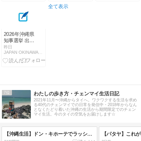
Stormy Skies
全て表示
and Today’s
Life (August 7,
2026)
2026年沖縄県
知事選挙 出馬
候補・末吉 正
昨日
JAPAN OKINAWA TODAY
弘氏氏
7
わたしの歩き方・チェンマイ生活日記
2021年11月〜沖縄からタイへ。ワクワクする生活を求め
る40代のチェンマイでの日常を発信中・2018年からなん
となくたどり着いた沖縄の生活から期間限定でのチェン
マイ生活。今のタイの空気をお届けします☆
【沖縄生活】ドン・キホーテでラッシュガード一式をそろえる