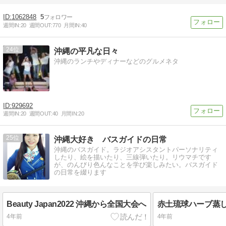
1062848
5
週間IN:
20
週間OUT:
770
月間IN:
40
24
沖縄の平凡な日々
沖縄のランチやディナーなどのグルメネタ
929692
週間IN:
20
週間OUT:
40
月間IN:
20
25
沖縄大好き バスガイドの日常
沖縄のバスガイド。ラジオアシスタントパーソナリティ
したり、絵を描いたり、三線弾いたり。リウマチです
が、のんびり色んなことを学び楽しみたい。バスガイド
の日常を綴ります
Beauty Japan2022 沖縄から全国大会へ
4年前
4年前