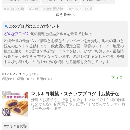
#冷凍自販機
#沖縄自販機設置情報
#グルメ自販機
続きを表示
#スイーツ自販機
#沖縄面白い自販機
#沖縄食べ物自販機
このブログのここがポイント
旬の情報と絶品グルメを最速でお届け
沖縄全域の最新グルメ情報とお得なキャンペーンを紹介し、地元の魅力と
観光のヒントを提供します。飲食店の限定企画、季節のスイーツ、地元の
風土に根差した話題まで多彩なトピックを扱い、いつでも興味深く最新情
報をキャッチできる内容となっています。沖縄を訪れる楽しみや地元を知
る喜びを増やし、生活や旅行の参考になる情報を発信しています。
2072518
9
週間IN:
90
週間OUT:
780
月間IN:
860
5
マルキヨ製菓・スタッフブログ【お菓子な琉球話】
沖縄のお菓子や、行事を紹介するブログです沖縄の行事
に欠かせない伝統菓子や、紅芋パイなどのオリジナルお
菓子を紹介します。
#マルキヨ製菓