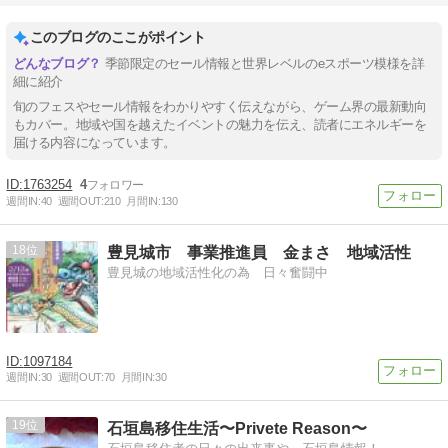
このブログのここがポイント
季節限定のセール情報と世界レベルのeスポーツ模様を詳
細に紹介
旬のフェスやセール情報をわかりやすく伝えながら、ゲーム界の最新動向
もカバー。地域や国を越えたイベントの魅力を伝え、読者にエネルギーを
届ける内容になっています。
1763254
4
週間IN:
40
週間OUT:
210
月間IN:
130
18
豊見城市 事業推進員 金まさ 地域活性
豊見城の地域活性化の為 日々奮闘中
1097184
週間IN:
30
週間OUT:
70
月間IN:
30
19
石垣島移住生活〜Privete Reason〜