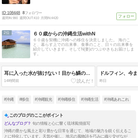
108448
8
週間IN:
990
週間OUT:
410
月間IN:
4420
2
６０歳からの沖縄生活withN
６０歳を契機に沖縄への移住を決意しました。 海のこ
と、暮らす上での出来事、食事のこと、日々の出来事を
紹介していきます。そしてN(妻)のつぶやきもお届けしま
す。
耳に入った水が抜けない！目から鱗の解決法
ドルフィン、今ま
14時間前
昨日
#沖縄
#移住
#沖縄観光
#沖縄移住
#沖縄生活
#沖縄あれこれ
このブログのここがポイント
旬の情報と心に響く琉球風情描写
沖縄の豊かな風土と彩り豊かな日常を通じて、地域の魅力を鋭く伝えるこ
とに特化しています。天気や催し、地元の風物詩を巧みに織り交ぜなが