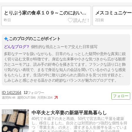
とりぶう家の食卓１０９～このにおいは外食のにおい
メスコミュニケー
昨日
2日前
このブログのここがポイント
個性的な視点とユーモア交えた日常描写
多彩なテーマを扱いながらも、日常のちょっとした疑問や意外な真実に鋭
く切り込む文章が特徴です。身近な出来事や小さな気づきから広がる観察
力とユーモアは、読み手の好奇心を掻き立てます。フランクな語り口と飾
り気のない表現で、まるで身近な知人の会話を聞いているかのような感覚
をもたらします。生活の中に散りばめられた面白さを見つけ出す鋭さと、
しみじみと感じさせる温かさの絶妙なバランスが魅力のブログです。
1412164
12
週間IN:
44
週間OUT:
596
月間IN:
204
13
中卒夫と大卒妻の新築平屋島暮らし
40代で８歳下の夫と再婚。50代で宮古島に平屋を建築
し、移住しました。自分とは対照的かつ強烈な個性を持
つ「専業主夫」の夫と、濃すぎる人生後半を送っていま
す。移住までの道のり、島での暮らし、庭での栽培、夫