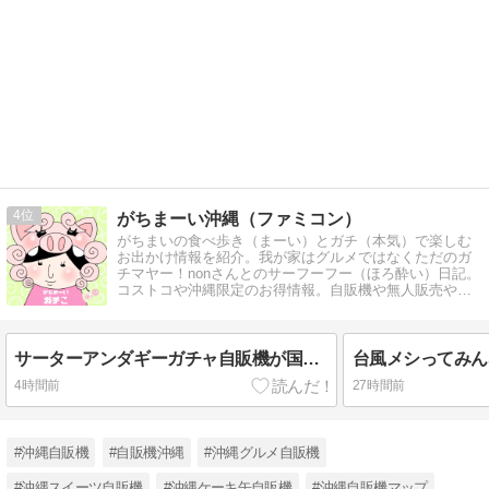
4
がちまーい沖縄（ファミコン）
がちまいの食べ歩き（まーい）とガチ（本気）で楽しむ
お出かけ情報を紹介。我が家はグルメではなくただのガ
チマヤー！nonさんとのサーフーフー（ほろ酔い）日記。
コストコや沖縄限定のお得情報。自販機や無人販売やコ
アな沖縄観光スポットなど
サーターアンダギーガチャ自販機が国際通り近くにある！
台風メシってみん
4時間前
27時間前
#沖縄自販機
#自販機沖縄
#沖縄グルメ自販機
#沖縄スイーツ自販機
#沖縄ケーキ缶自販機
#沖縄自販機マップ