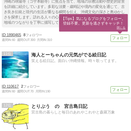
沖縄の球陽寺（コザ本願寺）に焦点を当て、地域の宗教活動や歴史的背景
を詳細に紹介しています。多彩な法要・歳時記や境内の変化を通じて、古
き良き伝統と現代の生活が重なる瞬間を伝え、沖縄文化の深さと奥ゆかし
さを探求します。訪れる人々の心に静かな感動をもたらす内容で、仏教と
【Tips】気になるブログをフォロー。

地域のつながりを丁寧に描写しています。
登録不要。更新を逃さずキャッチ！
閉じる
1890465
8
週間IN:
60
週間OUT:
300
月間IN:
310
11
海人とーちゃんの元気がでる絵日記
笑える絵日記。面白い沖縄情報。時々歌ってます。
110617
2
週間IN:
60
週間OUT:
70
月間IN:
190
12
とりぶう の 宮古島日記
宮古島の暮らしと毎日のあれやこれやと森羅万象