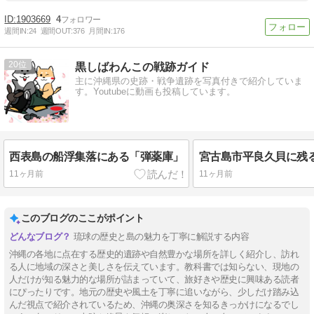
1903669
4
週間IN:
24
週間OUT:
376
月間IN:
176
20
黒しばわんこの戦跡ガイド
主に沖縄県の史跡・戦争遺跡を写真付きで紹介していま
す。Youtubeに動画も投稿しています。
西表島の船浮集落にある「弾薬庫」
11ヶ月前
11ヶ月前
このブログのここがポイント
琉球の歴史と島の魅力を丁寧に解説する内容
沖縄の各地に点在する歴史的遺跡や自然豊かな場所を詳しく紹介し、訪れ
る人に地域の深さと美しさを伝えています。教科書では知らない、現地の
人だけが知る魅力的な場所が詰まっていて、旅好きや歴史に興味ある読者
にぴったりです。地元の歴史や風土を丁寧に追いながら、少しだけ踏み込
んだ視点で紹介されているため、沖縄の奥深さを知るきっかけになるでし