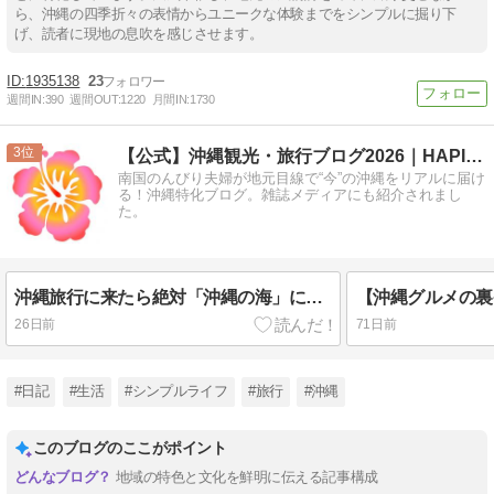
ら、沖縄の四季折々の表情からユニークな体験までをシンプルに掘り下
げ、読者に現地の息吹を感じさせます。
1935138
23
週間IN:
390
週間OUT:
1220
月間IN:
1730
3
【公式】沖縄観光・旅行ブログ2026｜HAPIOKI
南国のんびり夫婦が地元目線で“今”の沖縄をリアルに届け
る！沖縄特化ブログ。雑誌メディアにも紹介されまし
た。
沖縄旅行に来たら絶対「沖縄の海」に行くべき5つの理由
26日前
71日前
#日記
#生活
#シンプルライフ
#旅行
#沖縄
このブログのここがポイント
地域の特色と文化を鮮明に伝える記事構成