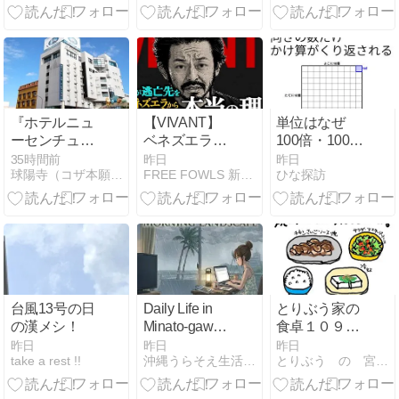
段は大変だけ
レタスが最高
ど３６０度見
渡せる絶景
『ホテルニュ
【VIVANT】
単位はなぜ
ーセンチュリ
ベネズエラ→
100倍・1000
ー様（沖縄
キプロス?ア
倍とびになる
35時間前
昨日
昨日
球陽寺（コザ本願寺）・オフィシャルブログ
FREE FOWLS 新石垣島ブログ
ひな探訪
市）』
リ移動の真相
の？長さ・面
考察
積・体積で変
わるしくみ｜
小学生の算数
【図形】
台風13号の日
Daily Life in
とりぶう家の
の漢メシ！
Minato-gawa,
食卓１０９～
Urasoe,
このにおいは
昨日
昨日
昨日
take a rest !!
沖縄うらそえ生活｜介護・DIY・日々の記録
とりぶう の 宮古島日記
Okinawa: This
外食のにおい
Morning’s
Conditions |