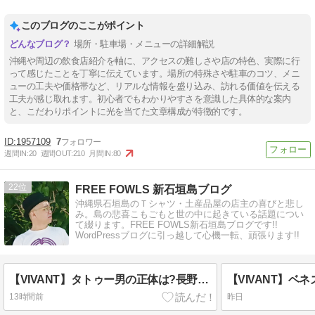
このブログのここがポイント
場所・駐車場・メニューの詳細解説
沖縄や周辺の飲食店紹介を軸に、アクセスの難しさや店の特色、実際に行
って感じたことを丁寧に伝えています。場所の特殊さや駐車のコツ、メニ
ューの工夫や価格帯など、リアルな情報を盛り込み、訪れる価値を伝える
工夫が感じ取れます。初心者でもわかりやすさを意識した具体的な案内
と、こだわりポイントに光を当てた文章構成が特徴的です。
1957109
7
週間IN:
20
週間OUT:
210
月間IN:
80
22
FREE FOWLS 新石垣島ブログ
沖縄県石垣島のＴシャツ・土産品屋の店主の喜びと悲し
み。島の悲喜こもごもと世の中に起きている話題につい
て綴ります。FREE FOWLS新石垣島ブログです!!
WordPressブログに引っ越して心機一転、頑張ります!!
【VIVANT】タトゥー男の正体は?長野専務のエージェント?
13時間前
昨日