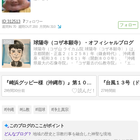
312513
7
週間IN:
70
週間OUT:
200
月間IN:
310
10
球陽寺（コザ本願寺）・オフィシャルブログ
球陽寺（コザ山 ライカム院 球陽寺〈コザ本願寺〉）は、
京都開創・正嘉２（１２５８）年（鎌倉時代）、沖縄遷
座・昭和３６（１９６１）年（開創８００年）、『沖縄
県最大の石像寺院』・『コザ最古の仏教寺院』・『エイ
サー精舎』の親称があります。
『崎浜グッピー様（沖縄市）』第１０，４８１回：球陽寺（コザ本願寺）・歳時記
2時間30分前
27時間前
#沖縄
#仏教
#琉球
#浄土真宗
このブログのここがポイント
地域の歴史と宗教行事を融合した神聖な境地