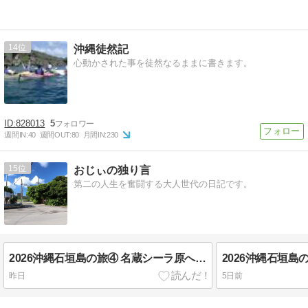
14
沖縄徒然記
心動かされた事を徒然なるままに書きます。
828013
5
週間IN:
40
週間OUT:
80
月間IN:
230
15
おじぃの独り言
第二の人生を奮闘する大人世代の日記です。
2026沖縄石垣島の旅④ 名蔵シーラ原へポタリング(3) 石垣島のお米の穀倉地帯「名蔵シーラ原」
昨日
5日前