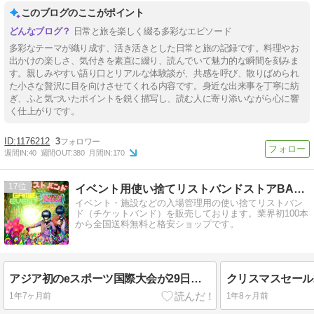
このブログのここがポイント
日常と旅を楽しく綴る多彩なエピソード
多彩なテーマが織り成す、活き活きとした日常と旅の記録です。料理やお
出かけの楽しさ、気付きを素直に綴り、読んでいて魅力的な瞬間を刻みま
す。親しみやすい語り口とリアルな体験談が、共感を呼び、散りばめられ
た小さな贅沢に目を向けさせてくれる内容です。身近な出来事を丁寧に紡
ぎ、ふと気づいたポイントを鋭く描写し、読む人に寄り添いながら心に響
く仕上がりです。
1176212
3
週間IN:
40
週間OUT:
380
月間IN:
170
17
イベント用使い捨てリストバンドストアBANDERS
イベント・施設などの入場管理用の使い捨てリストバン
ド（チケットバンド）を販売しております。業界初100本
から全国送料無料と格安ショップです。
アジア初のeスポーツ国際大会が29日に札幌で開幕
クリスマスセール2
1年7ヶ月前
1年8ヶ月前