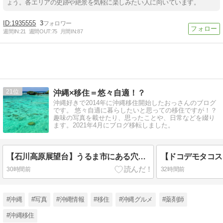
ょう。各エリアの史跡や絶景を気軽に楽しみたい人に向いています。
1935555
3
週間IN:
21
週間OUT:
75
月間IN:
87
21
沖縄×移住＝悠々自適！？
沖縄好きで2014年に沖縄移住開始したおっさんのブログ
です。 悠々自適に暮らしたいと思っての移住ですが！？
趣味の写真を載せたり、思ったことや、日常などを綴り
ます。2021年4月にブログ移転しました。
【石川高原展望台】うるま市にある穴場の展望台。階段は大変だけど３６０度見渡せる絶景
30時間前
32時間前
#沖縄
#写真
#沖縄情報
#移住
#沖縄グルメ
#薬剤師
#沖縄移住