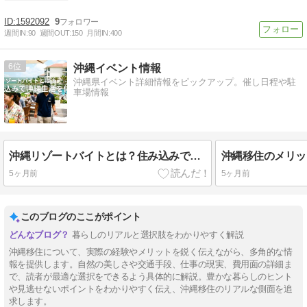
1592092
9
週間IN:
90
週間OUT:
150
月間IN:
400
6
沖縄イベント情報
沖縄県イベント詳細情報をピックアップ。催し日程や駐
車場情報
沖縄リゾートバイトとは？住み込みで沖縄生活を試す方法｜メリット・デメリット・求人の探し方
5ヶ月前
5ヶ月前
このブログのここがポイント
暮らしのリアルと選択肢をわかりやすく解説
沖縄移住について、実際の経験やメリットを鋭く伝えながら、多角的な情
報を提供します。自然の美しさや交通手段、仕事の現実、費用面の詳細ま
で、読者が最適な選択をできるよう具体的に解説。豊かな暮らしのヒント
や見逃せないポイントをわかりやすく伝え、沖縄移住のリアルな側面を追
求します。