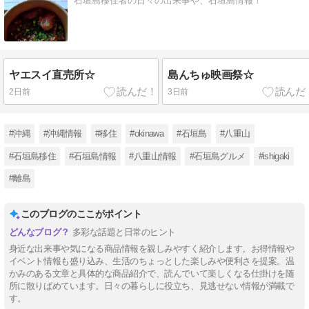
石垣島移住者の日々の出来事や、石垣島情報！
ヤエスイ直売所☆
島んちゅ映画祭☆
2日前
3日前
#沖縄
#沖縄情報
#移住
#okinawa
#石垣島
#八重山
#石垣島移住
#石垣島情報
#八重山情報
#石垣島グルメ
#ishigaki
#離島
このブログのここがポイント
多彩な話題と日常のヒント
身近な出来事や気になる商品情報を親しみやすく紹介します。お得情報や
イベント情報も盛り込み、生活のちょっとした楽しみや便利さを提案。温
かみのある文章と具体的な商品紹介で、読んでいて楽しくなる仕掛けを随
所に散りばめています。日々の暮らしに役立ち、見逃せない情報が満載で
す。