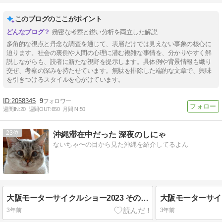
このブログのここがポイント
緻密な考察と鋭い分析を両立した解説
多角的な視点と丹念な調査を通じて、表層だけでは見えない事象の核心に
迫ります。社会の裏側や人間の心理に潜む複雑な事情を、分かりやすく解
説しながらも、読者に新たな視野を提示します。具体例や背景情報も織り
交ぜ、考察の深みを持たせています。無駄を排除した端的な文章で、興味
を引きつけるスタイルを心がけています。
2058345
9
週間IN:
20
週間OUT:
650
月間IN:
50
23
沖縄滞在中だった 深夜のしにゃ
ないちゃ〜の目から見た沖縄を紹介してるよん
大阪モーターサイクルショー2023 その４白バイのおねいさんがカッケ〜。小柄でCB1...
3年前
3年前