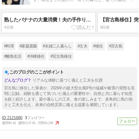
が作る料理等々をご紹介しています。
熟したバナナの大量消費！夫の手作りケーキと、やっぱり手放せない「スリム冷凍庫」
4日前
9日前
#料理
#家庭菜園
#夫婦二人暮らし
#主夫
#移住
#宮古島
#離島生活
#沖縄移住
#宮古島移住
このブログのここがポイント
リアルな体験に基づく備えと工夫を伝授
宮古島に移住した筆者が、2026年の超大型台風9号の猛威や被害の実態を克
明に記録。経験を通じて気づいた備えの重要性や、自然と共に暮らす知恵
を鋭く紹介します。庭や暮らしの工夫、食の楽しみまで、多角的に島の強
さと工夫を伝え、未来の自然災害に備える提案を展開しています。
2121680
3
週間IN:
42
週間OUT:
81
月間IN:
195