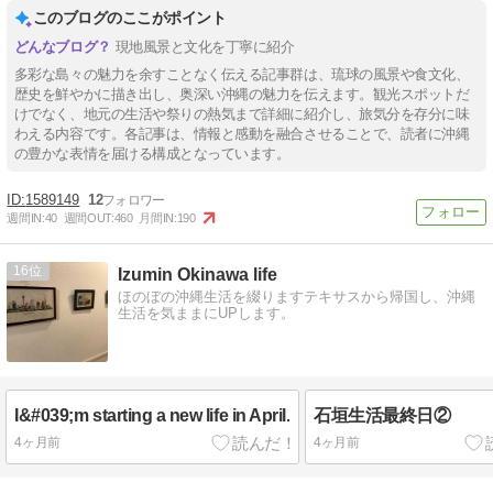
このブログのここがポイント
現地風景と文化を丁寧に紹介
多彩な島々の魅力を余すことなく伝える記事群は、琉球の風景や食文化、
歴史を鮮やかに描き出し、奥深い沖縄の魅力を伝えます。観光スポットだ
けでなく、地元の生活や祭りの熱気まで詳細に紹介し、旅気分を存分に味
わえる内容です。各記事は、情報と感動を融合させることで、読者に沖縄
の豊かな表情を届ける構成となっています。
1589149
12
週間IN:
40
週間OUT:
460
月間IN:
190
16
Izumin Okinawa life
ほのぼの沖縄生活を綴りますテキサスから帰国し、沖縄
生活を気ままにUPします。
I&#039;m starting a new life in April.
石垣生活最終日②
4ヶ月前
4ヶ月前