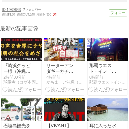
1989643
7
週間IN:
80
週間OUT:
140
月間IN:
360
最新の記事画像
『崎浜グッピ
サーターアン
那覇ウエス
ー様（沖縄
ダギーガチャ
ト・イン「ス
市）』第１
自販機が国際
テーキハウス
2時間30分前
4時間前
8時間前
球陽寺（コザ本願寺）・オフィシャルブログ
がちまーい沖縄（ファミコン）
那覇ウエストインの公式ブログ
０，４８１
通り近くにあ
辻本店」につ
回：球陽寺
る！
いてご紹介
（コザ本願
寺）・歳時記
石垣島観光を
【VIVANT】
耳に入った水