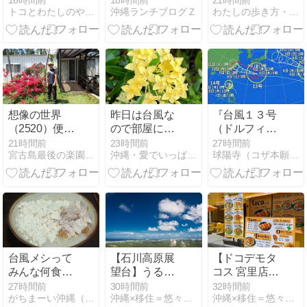
16時間前
18時間前
21時間前
トコとわたしのやんばる移住日記
沖縄ランチブログＺ
わたしの歩き方・チェンマイ生活日記
店」で元気な
ガード一式を
ラーメン！ ネ
そろえる
ギラーメンネ
ギ増し海苔増
しワカメの味
変
想像の世界
昨日は台風な
『台風１３号
（2520）便秘
ので部屋にこ
（ドルフィ
の原因は食べ
もって、花の
ン）・臨時休
21時間前
23時間前
27時間前
宮古島最後の楽園計画
沖縄・愛でいっぱいの地球
球陽寺（コザ本願寺）・オフィシャルブログ
過ぎのよう
写真を眺めな
業③』 球陽寺
だ。
がら・・
（コザ本願
寺）・ニュー
ス速報
台風メシって
【石川高原展
【ドコデモタ
みんな何食べ
望台】うるま
コス 宮里店】
る？
市にある穴場
もっちりな生
27時間前
30時間前
32時間前
がちまーい沖縄（ファミコン）
沖縄×移住＝悠々自適！？
沖縄×移住＝悠々自適！？
の展望台。階
地とたっぷり