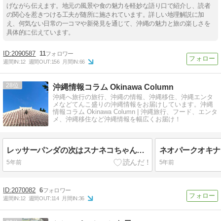
げながら伝えます。地元の風景や食の魅力を軽妙な語り口で紹介し、読者
の関心を惹きつける工夫が随所に施されています。詳しい地理解説に加
え、何気ない日常の一コマや新発見を通じて、沖縄の魅力と旅の楽しさを
具体的に伝えています。
2090587
11
週間IN:
12
週間OUT:
156
月間IN:
66
28
沖縄情報コラム Okinawa Column
沖縄へ旅行の旅行、沖縄の情報、沖縄移住、沖縄エンタ
メなどてんこ盛りの沖縄情報をお届けしています。沖縄
情報コラム Okinawa Column | 沖縄旅行、フード、エンタ
メ、沖縄移住など沖縄情報を幅広くお届け！
レッサーパンダの次はスナネコちゃんがネオパークオキナワにやってくる！！！
5年前
5年前
2070082
6
週間IN:
12
週間OUT:
114
月間IN:
36