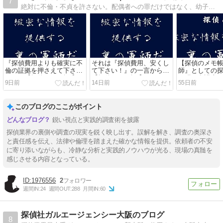
7
絶対に不倫・不貞を許さない。配偶者への罪だけではなく、幼子の将来も産んでくれた両親への裏切り行為です。貴女の悩み、弁護士が解決できない問題解決の糸口が、ここにあり。絶対ギャフンと言わせてやる！
『探偵費用よりも確実に不
それは『探偵費用、安くし
【探偵のメモ帳
倫の証拠を押さえて下さ
て下さい！』の一言から
師』としての
い！』【探偵のメモ帳 】
【探偵のメモ帳 】
っ張る弁護士
9日前
14日前
55日前
このブログのここがポイント
鋭い視点と実践的調査術を披露
探偵業界の裏側や調査の現実を鋭く映し出す。誤解を解き、調査の奥深さ
と責任感を伝え、法律や倫理を踏まえた確かな情報を提供。依頼者の不安
に寄り添いながらも、冷静な分析と実践的ノウハウが光る、現場の真髄を
感じさせる内容となっている。
1976556
2
週間IN:
24
週間OUT:
288
月間IN:
60
探偵社ガルエージェンシー大阪のブログ
8