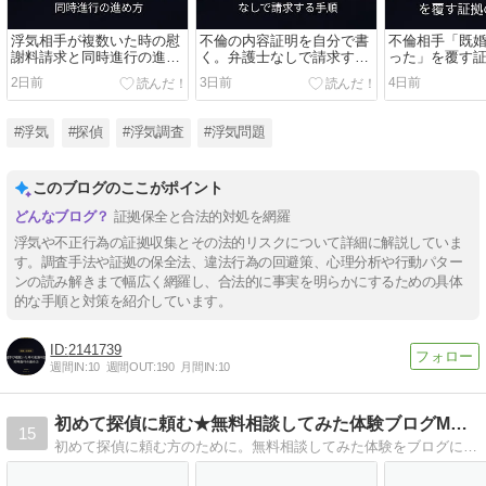
浮気相手が複数いた時の慰
不倫の内容証明を自分で書
不倫相手「既
謝料請求と同時進行の進め
く。弁護士なしで請求する
った」を覆す
方
手順
2日前
3日前
4日前
#浮気
#探偵
#浮気調査
#浮気問題
このブログのここがポイント
証拠保全と合法的対処を網羅
浮気や不正行為の証拠収集とその法的リスクについて詳細に解説していま
す。調査手法や証拠の保全法、違法行為の回避策、心理分析や行動パター
ンの読み解きまで幅広く網羅し、合法的に事実を明らかにするための具体
的な手順と対策を紹介しています。
2141739
週間IN:
10
週間OUT:
190
月間IN:
10
初めて探偵に頼む★無料相談してみた体験ブログMYペディア
15
初めて探偵に頼む方のために。無料相談してみた体験をブログに残しました。匿名で相談できる探偵に電話した結果