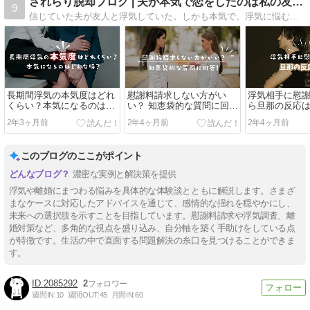
されらり脱却ブログ | 夫が本気で恋をしたのは私の友人でした
9
信じていた夫が友人と浮気していた。しかも本気で。浮気に悩むされ妻さんへ、経験者からできるアドバイスなどを記事にしています。
長期間浮気の本気度はどれ
慰謝料請求しない方がい
浮気相手に慰
くらい？本気になるのはど
い？ 知恵袋的な質問に回
ら旦那の反応
んな時？
答！
ギレされた！
2年3ヶ月前
2年4ヶ月前
2年4ヶ月前
このブログのここがポイント
濃密な実例と解決策を提供
浮気や離婚にまつわる悩みを具体的な体験談とともに解説します。さまざ
まなケースに対応したアドバイスを通じて、感情的な揺れを穏やかにし、
未来への選択肢を示すことを目指しています。慰謝料請求や浮気調査、離
婚対策など、多角的な視点を盛り込み、自分軸を築く手助けをしている点
が特徴です。生活の中で直面する問題解決の糸口を見つけることができま
す。
2085292
2
週間IN:
10
週間OUT:
45
月間IN:
60