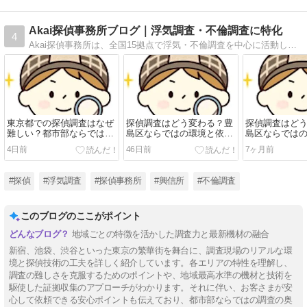
Akai探偵事務所ブログ｜浮気調査・不倫調査に特化
4
Akai探偵事務所は、全国15拠点で浮気・不倫調査を中心に活動している探偵事務所です。創業から25年、専門性を磨き続け、日々さまざまなご相談に向き合っています。探偵社選びに迷っている方や、不安を抱えている方のお役に立てれば幸いです。
東京都での探偵調査はなぜ
探偵調査はどう変わる？豊
探偵調査はど
難しい？都市部ならではの
島区ならではの環境と依頼
島区ならでは
特徴と依頼時のポイント
時のポイント
時のポイント
4日前
46日前
7ヶ月前
#探偵
#浮気調査
#探偵事務所
#興信所
#不倫調査
このブログのここがポイント
地域ごとの特徴を活かした調査力と最新機材の融合
新宿、池袋、渋谷といった東京の繁華街を舞台に、調査現場のリアルな環
境と探偵技術の工夫を詳しく紹介しています。各エリアの特性を理解し、
調査の難しさを克服するためのポイントや、地域最高水準の機材と技術を
駆使した証拠収集のアプローチがわかります。それに伴い、お客さまが安
心して依頼できる安心ポイントも伝えており、都市部ならではの調査の奥