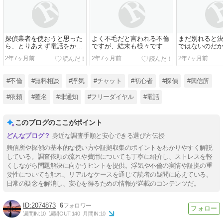
探偵業者を使おうと思った
よく不毛だと言われる不倫
まだ別れると
ら、とりあえず電話をかけ
ですが、結末も様々です。
ではないのだ
ます。心配なら非表示でか
配偶者や職場に浮気がバレ
を雇うすれば
2年7ヶ月前
2年7ヶ月前
2年7ヶ月前
けるのもOKで
た挙句、離婚され
せ
#不倫
#無料相談
#浮気
#チャット
#初心者
#探偵
#興信所
#依頼
#匿名
#非通知
#フリーダイヤル
#電話
このブログのここがポイント
身近な調査手順と安心できる選び方伝授
興信所や探偵の基本的な使い方や証拠収集のポイントをわかりやすく解説
している。調査依頼の流れや費用についても丁寧に紹介し、ストレスを軽
くしながら問題解決に向かうヒントを提供。浮気や不倫の実情や証拠の重
要性についても触れ、リアルなケースを通じて読者の疑問に応えている。
日常の疑念を解消し、安心を得るための情報が満載のコンテンツだ。
2074873
6
週間IN:
10
週間OUT:
140
月間IN:
10