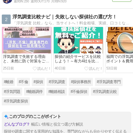
週間IN:
230
週間OUT:
170
月間IN:
920
浮気調査比較ナビ｜失敗しない探偵社の選び方！
2
「浮気調査 比較」なら、当サイトへ！料金相場、実績、口コミなど、複数の探偵社を徹底比較。無料相談可能な、優良探偵社をご紹介。浮気調査は、匿名相談から始めましょう！
浮気調査で失敗する理由
探偵の紹介サービスを比較
福岡での浮気
と、未然に防ぐ対策をご紹
しよう！～有力4社を比較
ポイント＆費
介！
～
説！
25日前
40日前
53日前
#離婚
#不倫
#探偵
#浮気調査
#探偵事務所
#浮気調査専門
#浮気問題
#離婚調停
#離婚相談
#不倫探偵
#浮気調査比較
#浮気調査探偵
このブログのここがポイント
幅広い情報と役立つ選び方解説
探偵や調査に関する実用的な知識を、専門的ながらも分かりやすく伝える