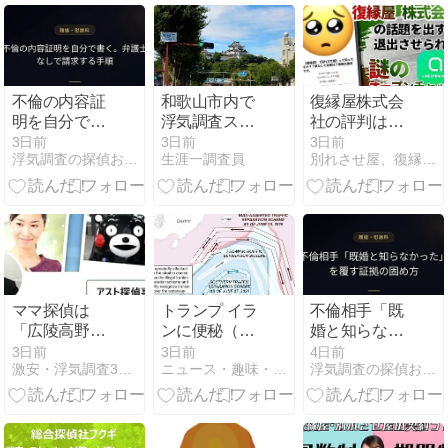
不倫の内容証
和歌山市内で
復縁屋株式会
明を自分で書
浮気調査スペ
社の評判はオ
く。弁護士な
シャルプラン
ープンチャッ
3日前
3日前
3日前
浮気調査の探偵おすすめ19社を比較【2026年最新】
生涯一調査員
別れさせ屋、復縁屋ジースタイル怒り心頭ブログ
しで請求する
を実施する探
トだけで判断
手順
偵・興信所
できる？契約
前に確認する
べきこと
ママ探偵は
トランプ イラ
不倫相手「既
「広陵高野球
ンに便秘（打
婚と知らなか
部でいじめ重
つ手なし）
った」を覆す
3日前
3日前
4日前
激安・浮気調査3時間無料お試し[オススメ]アスト探偵事務所
ニュース・趣味・ギャンブル VS GCI
浮気調査の探偵おすすめ19社を比較【2026年最新】
大事態発生」
か？
証拠の固め方
検証します
【評判】アス
ト探偵事務所