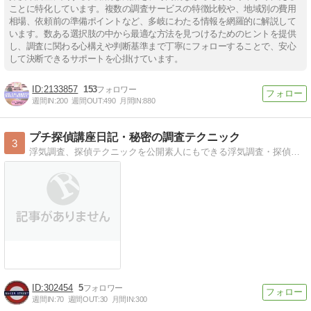
ことに特化しています。複数の調査サービスの特徴比較や、地域別の費用
相場、依頼前の準備ポイントなど、多岐にわたる情報を網羅的に解説して
います。数ある選択肢の中から最適な方法を見つけるためのヒントを提供
し、調査に関わる心構えや判断基準まで丁寧にフォローすることで、安心
して決断できるサポートを心掛けています。
2133857
153
週間IN:
200
週間OUT:
490
月間IN:
880
プチ探偵講座日記・秘密の調査テクニック
3
浮気調査、探偵テクニックを公開素人にもできる浮気調査・探偵調査のテクニック・マル秘情報が満載。
302454
5
週間IN:
70
週間OUT:
30
月間IN:
300