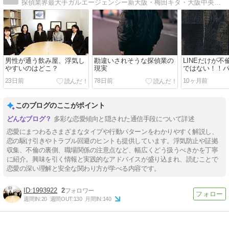
探偵業界最大手ガルエージェンシー新大阪・梅田キタ・大阪中央（難波・心斎橋）の代表ブログです。調査・相談事例や日々のことを書いています。
男性が通う飲み屋、浮気し
勘違いされそうな探偵業の
LINEだけが
やすいのはどこ？
現実
ではない！！
ばれない連絡
23日前
78日前
10ヶ月前
このブログのここがポイント
多彩な恋愛傾向と隠された通信手段について詳述
恋愛にまつわるさまざまなタイプや行動パターンをわかりやすく解説し、
恋の駆け引きやトラブル回避のヒントも提供しています。浮気防止や証拠
収集、不倫の裏側、職場関係の注意点など、幅広くどう扱うべきかを丁寧
に紹介。興味を引く情報と実践的なアドバイスが盛り込まれ、読むことで
恋愛の深い理解と安全な関わり方が学べる内容です。
1993922
2
週間IN:
20
週間OUT:
130
月間IN:
140