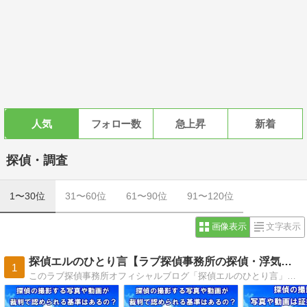
人気
フォロー数
急上昇
新着
探偵・調査
1〜30位
31〜60位
61〜90位
91〜120位
画像表示
文字表示
探偵エルのひとり言【ラブ探偵事務所の探偵・浮気調査ブログ】
1
このラブ探偵事務所オフィシャルブログ「探偵エルのひとり言」は、すべての記事を外注のライターなどには委託せず、これまで多数の調査に携わってきた本物の探偵仲間達の経験を活かして現役探偵がリアルに書いている探偵・浮気調査ブログです。