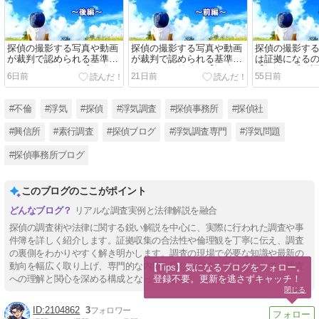
探偵の撮影する写真や動画
探偵の撮影する写真や動画
探偵の撮影す
が裁判で認められる基準は
が裁判で認められる基準は
は証拠になる
あるの？～後編～【探偵・
あるの？～前編～【探偵・
【探偵・浮気
6日前
21日前
55日前
浮気調査ブログ】
浮気調査ブログ】
#不倫
#浮気
#探偵
#浮気調査
#探偵事務所
#探偵社
#興信所
#素行調査
#探偵ブログ
#浮気調査専門
#浮気問題
#探偵事務所ブログ
このブログのここがポイント
リアルな調査実例と法律解説を融合
探偵の調査術や法律に関する鋭い解説を中心に、実際に行われた調査や事
件簿を詳しく紹介します。証拠収集の合法性や倫理観を丁寧に伝え、調査
の裏側をわかりやすく解き明かします。調査の現場で必要な知識や最新の
動向を幅広く取り上げ、専門的な内容も親しみやすく伝えることで、調査
【Tips】気になるブログをフォロー。

登録不要。更新を逃さずキャッチ！
への理解と関心を深める構成となっています。
閉じる
2104862
3