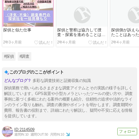
探偵と似た仕事
探偵と警察は協力して捜
探偵側が訴え
査・探索を進めることはあ
たことはあっ
るのか？
か？
2年3ヶ月前
2年4ヶ月前
2年4ヶ月前
#探偵
#調査
このブログのここがポイント
多彩な調査技術と証拠収集の知識
探偵業務で用いられるさまざまな調査アイテムとその実践の様子を詳しく
解説しています。GPS装置や小型カメラといったツールの使い方や、調査
事例に基づく多岐にわたる案件の概要も紹介。信頼性の追求や法的なライ
ンのライン取りも触れ、調査の裏側やポイントを明かします。調査期間や
費用、報告書の役割まで、詳細にわたり解説し、疑問や不安に応える情報
を提供しています。
2114509
週間IN:
10
週間OUT:
50
月間IN:
10