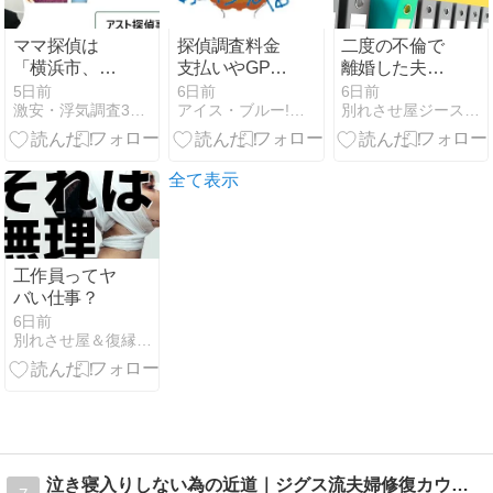
ママ探偵は
探偵調査料金
二度の不倫で
「横浜市、い
支払いやGPS
離婚した夫婦
じめ重大事態
発信機購入の
が復縁へ｜亡
5日前
6日前
6日前
激安・浮気調査3時間無料お試し[オススメ]アスト探偵事務所
アイス・ブルー!色々メンドくさいっ!!
別れさせ屋ジースタイルの新人教育ブログ
82件も発生」
際、ことら送
き義父との約
検証します
金での振込に
束を理解した
【評判】アス
ついて
ことで関係を
ト探偵事務所
見直した成功
全て表示
事例
工作員ってヤ
バい仕事？
6日前
別れさせ屋＆復縁屋ジースタイルのスタッフブログ
泣き寝入りしない為の近道｜ジグス流夫婦修復カウンセラー