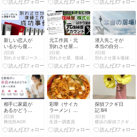
外交
方
新しい恋人が
元工作員・元
潜入先こそが
いるから復縁
別れさせ屋を
本当の自分の
できないとは
名乗る人が復
居場所かもし
2日前
2日前
2日前
別れさせ屋ジースタイルの新人教育ブログ
別れさせ屋、復縁屋ジースタイル怒り心頭ブログ
別れさせ屋＆復縁屋ジースタイルのスタッフブログ
限らない。本
縁屋株式会社
れない。
当に確認すべ
を紹介する理
きだったのは
由｜契約前に
「新しい恋愛
確認したい判
が始まった理
断基準
由」でした。
相手に家庭が
彩華（サイカ
探偵フクギ日
あるかどうか
ラーメン）で
記 8/4
を調べる
スタミナアッ
2日前
2日前
3日前
興信所AGR
生涯一調査員
横浜の探偵フクギ日記
プを目論む探
偵