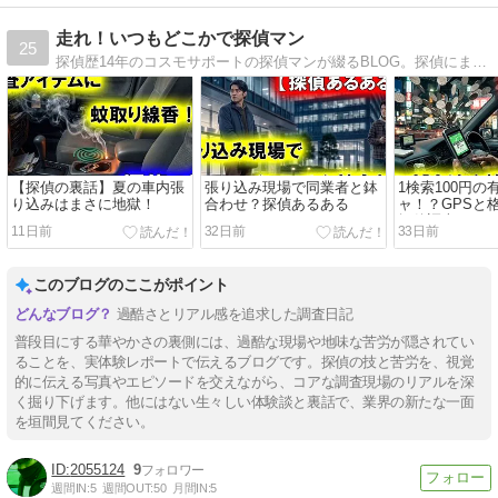
走れ！いつもどこかで探偵マン
25
探偵歴14年のコスモサポートの探偵マンが綴るBLOG。探偵にまつわる踏み込んだ話から、日常的なライトな話まで、幅広くご紹介して参ります。
【探偵の裏話】夏の車内張
張り込み現場で同業者と鉢
1検索100円の
り込みはまさに地獄！
合わせ？探偵あるある
ャ！？GPSと
探偵調査
11日前
32日前
33日前
このブログのここがポイント
過酷さとリアル感を追求した調査日記
普段目にする華やかさの裏側には、過酷な現場や地味な苦労が隠されてい
ることを、実体験レポートで伝えるブログです。探偵の技と苦労を、視覚
的に伝える写真やエピソードを交えながら、コアな調査現場のリアルを深
く掘り下げます。他にはない生々しい体験談と裏話で、業界の新たな一面
を垣間見てください。
2055124
9
週間IN:
5
週間OUT:
50
月間IN:
5