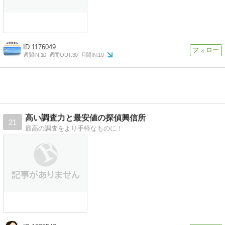
1176049
週間IN:
10
週間OUT:
30
月間IN:
10
高い調査力と最安値の探偵興信所
21
最高の調査をより手軽なものに！