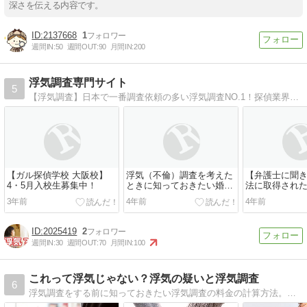
深さを伝える内容です。
2137668
1
週間IN:
50
週間OUT:
90
月間IN:
200
浮気調査専門サイト
5
【浮気調査】日本で一番調査依頼の多い浮気調査NO.1！探偵業界最大手「ガルエージェンシー」の浮気調査専門のホームページです。女性相談員が在籍、女性もお気軽にご相談ください！
【ガル探偵学校 大阪校】
浮気（不倫）調査を考えた
【弁護士に聞
4・5月入校生募集中！
ときに知っておきたい婚姻
法に取得され
費用（婚費）の計算方法に
気を証明する
3年前
4年前
4年前
ついてまとめてみました。
すか？
2025419
2
週間IN:
30
週間OUT:
70
月間IN:
100
これって浮気じゃない？浮気の疑いと浮気調査
6
浮気調査をする前に知っておきたい浮気調査の料金の計算方法。料金相場はどのくらいなのか？依頼前に料金は抑えられるのか？そもそもどんな証拠があればいいのか？