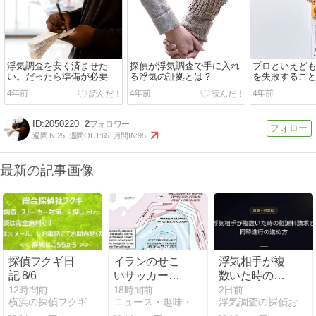
浮気調査を安く済ませた
探偵が浮気調査で手に入れ
プロといえど
い。だったら準備が必要
る浮気の証拠とは？
を失敗するこ
4年前
4年前
4年前
2050220
2
週間IN:
25
週間OUT:
65
月間IN:
95
最新の記事画像
探偵フクギ日
イランのせこ
浮気相手が複
記 8/6
いサッカー風
数いた時の慰
外交とトラン
謝料請求と同
12時間前
18時間前
2日前
横浜の探偵フクギ日記
ニュース・趣味・ギャンブル VS GCI
浮気調査の探偵おすすめ19社を比較【2026年最新】
プのビジネス
時進行の進め