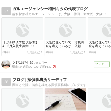
ガルエージェンシー梅田キタの代表ブログ
27
総合探偵社ガルエージェンシーは、大阪・梅田・新大阪・大阪中央（難波・心斎橋）にある探偵業界最大です！
【ガル探偵学校 大阪校】
大阪に住んでいて、浮気調
大阪に住んで
4・5月入校生募集中！
査を考えているが、依頼す
査を考えてい
る前に自分でもできる方法
る前に自分で
3年前
4年前
4年前
は無いか？その1
は無いか？その
1715274
10
週間IN:
0
週間OUT:
170
月間IN:
30
ブログ | 探偵事務所リーディフ
28
関東と北陸に拠点を構える探偵事務所のブログです