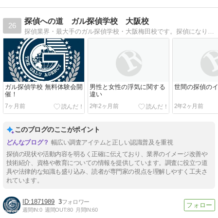
探偵への道 ガル探偵学校 大阪校
26
探偵業界・最大手のガル探偵学校・大阪梅田校です。探偵になりたい、就職・独立開業を目指すなら、就職率100％、卒業生8,000人超のガル探偵学校へ。
ガル探偵学校 無料体験会開
男性と女性の浮気に関する
世間の探偵の
催！
違い
7ヶ月前
2年2ヶ月前
2年2ヶ月前
このブログのここがポイント
幅広い調査アイテムと正しい認識普及を重視
探偵の現状や活動内容を明るく正確に伝えており、業界のイメージ改善や
技術紹介、資格や教育についての情報を提供しています。調査に役立つ道
具や法律的な知識も盛り込み、読者が専門家の視点を理解しやすく工夫さ
れています。
1871989
3
週間IN:
0
週間OUT:
80
月間IN:
60