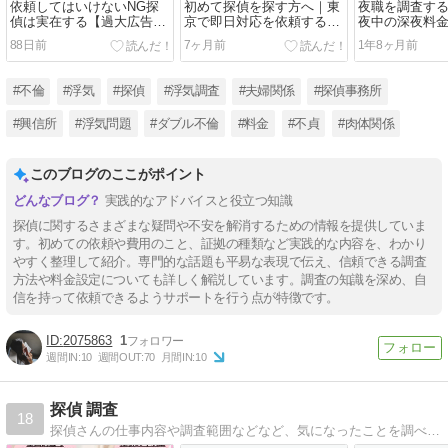
依頼してはいけないNG探
初めて探偵を探す方へ｜東
夜職を調査す
偵は実在する【過大広告や
京で即日対応を依頼する前
夜中の深夜料
格安料金には注意】
に
88日前
7ヶ月前
1年8ヶ月前
#不倫
#浮気
#探偵
#浮気調査
#夫婦関係
#探偵事務所
#興信所
#浮気問題
#ダブル不倫
#料金
#不貞
#肉体関係
このブログのここがポイント
実践的なアドバイスと役立つ知識
探偵に関するさまざまな疑問や不安を解消するための情報を提供していま
す。初めての依頼や費用のこと、証拠の種類など実践的な内容を、わかり
やすく整理して紹介。専門的な話題も平易な表現で伝え、信頼できる調査
方法や料金設定についても詳しく解説しています。調査の知識を深め、自
信を持って依頼できるようサポートを行う点が特徴です。
2075863
1
週間IN:
10
週間OUT:
70
月間IN:
10
探偵 調査
18
探偵さんの仕事内容や調査範囲などなど、気になったことを調べてまとめていきます。