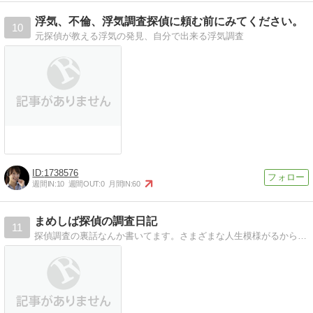
浮気、不倫、浮気調査探偵に頼む前にみてください。
10
元探偵が教える浮気の発見、自分で出来る浮気調査
1738576
週間IN:
10
週間OUT:
0
月間IN:
60
まめしば探偵の調査日記
11
探偵調査の裏話なんか書いてます。さまざまな人生模様がるからお面白い。