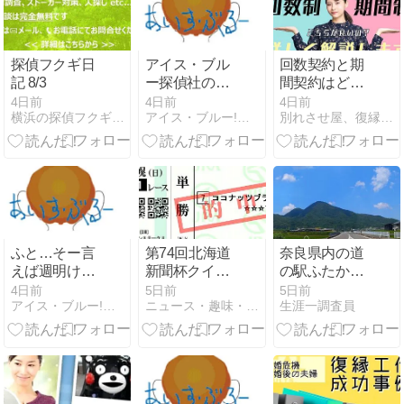
探偵フクギ日
アイス・ブル
回数契約と期
記 8/3
ー探偵社の固
間契約はどち
定電話の着信
らが良い？契
4日前
4日前
4日前
横浜の探偵フクギ日記
アイス・ブルー!色々メンドくさいっ!!
別れさせ屋、復縁屋ジースタイル怒り心頭ブログ
設定を変えた
約形態より確
方が良いかね
認したいこと
ー？
があります
ふと…そー言
第74回北海道
奈良県内の道
えば週明けに
新聞杯クイー
の駅ふたかみ
の月曜日朝に
ンステークス
パーク當麻で
4日前
5日前
5日前
アイス・ブルー!色々メンドくさいっ!!
ニュース・趣味・ギャンブル VS GCI
生涯一調査員
問い合わせ電
GⅢ 単勝馬券
小休憩の探偵
話率高いけ
ど…