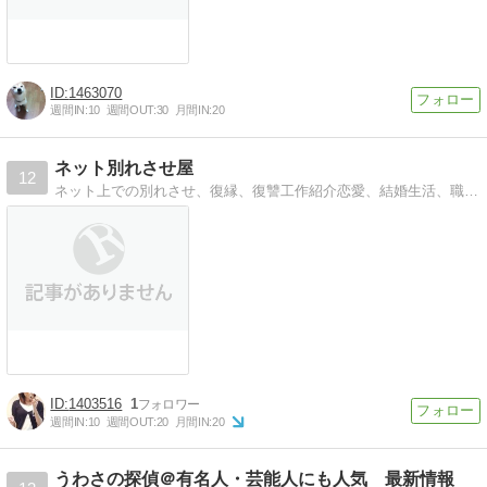
1463070
週間IN:
10
週間OUT:
30
月間IN:
20
ネット別れさせ屋
12
ネット上での別れさせ、復縁、復讐工作紹介恋愛、結婚生活、職場の人間関係、学校裏サイトでのいじめ、友人関係等のネット工作
1403516
1
週間IN:
10
週間OUT:
20
月間IN:
20
うわさの探偵＠有名人・芸能人にも人気 最新情報