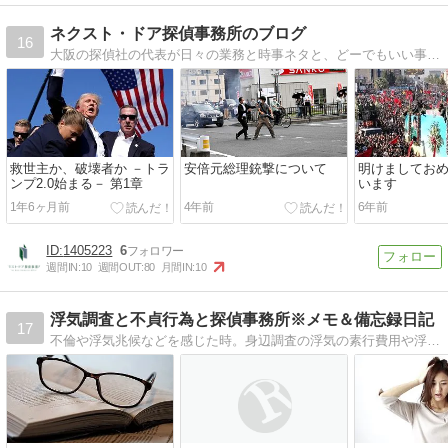
ネクスト・ドア探偵事務所のブログ
16
大阪の探偵社の代表が日々の業務と時事ネタと、どーでもいい事などを徒然と・・・
救世主か、破壊者か －トラ
安倍元総理銃撃について
明けましてお
ンプ2.0始まる－ 第1章
います
1年6ヶ月前
4年前
6年前
1405223
6
週間IN:
10
週間OUT:
80
月間IN:
10
浮気調査と不貞行為と探偵事務所※メモ＆備忘録日記
17
不倫や浮気兆候などを感じた時。身辺調査の浮気の素行費用や浮気問題について。探偵事務所の依頼するとき、事前に知っておきたい大切なポイント。調べたことをメモ代わりにここに書きとめます。