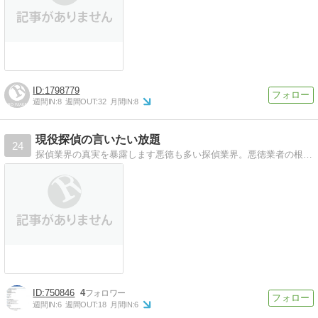
1798779
週間IN:
8
週間OUT:
32
月間IN:
8
現役探偵の言いたい放題
24
探偵業界の真実を暴露します悪徳も多い探偵業界。悪徳業者の根絶を目指しています。
750846
4
週間IN:
6
週間OUT:
18
月間IN:
6