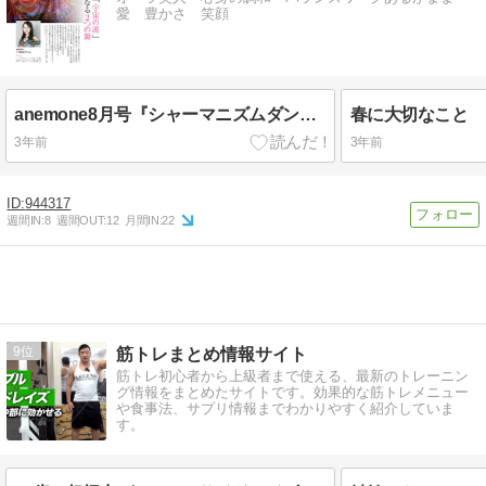
愛 豊かさ 笑顔
anemone8月号『シャーマニズムダンスと舞』掲載されました
春に大切なこと
3年前
3年前
944317
週間IN:
8
週間OUT:
12
月間IN:
22
9
筋トレまとめ情報サイト
筋トレ初心者から上級者まで使える、最新のトレーニン
グ情報をまとめたサイトです。効果的な筋トレメニュー
や食事法、サプリ情報までわかりやすく紹介していま
す。