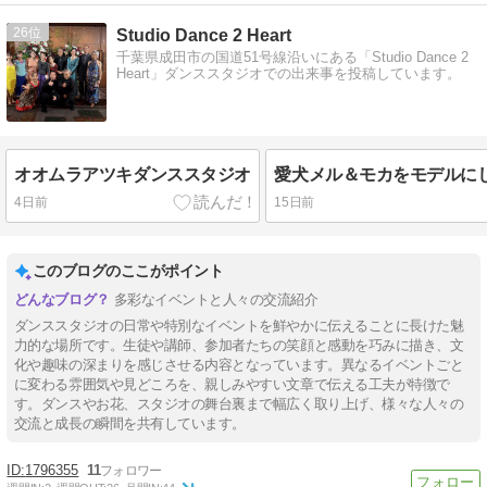
26
Studio Dance 2 Heart
千葉県成田市の国道51号線沿いにある「Studio Dance 2
Heart」ダンススタジオでの出来事を投稿しています。
オオムラアツキダンススタジオ
4日前
15日前
このブログのここがポイント
多彩なイベントと人々の交流紹介
ダンススタジオの日常や特別なイベントを鮮やかに伝えることに長けた魅
力的な場所です。生徒や講師、参加者たちの笑顔と感動を巧みに描き、文
化や趣味の深まりを感じさせる内容となっています。異なるイベントごと
に変わる雰囲気や見どころを、親しみやすい文章で伝える工夫が特徴で
す。ダンスやお花、スタジオの舞台裏まで幅広く取り上げ、様々な人々の
交流と成長の瞬間を共有しています。
1796355
11