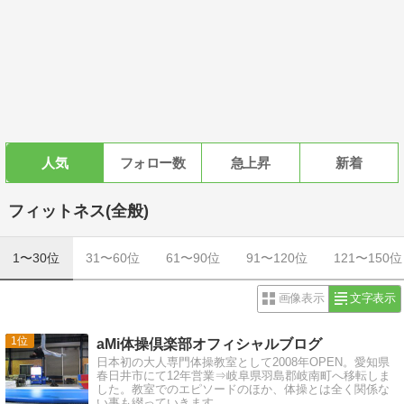
人気
フォロー数
急上昇
新着
フィットネス(全般)
1〜30位
31〜60位
61〜90位
91〜120位
121〜150位
画像表示
文字表示
1
aMi体操倶楽部オフィシャルブログ
日本初の大人専門体操教室として2008年OPEN。愛知県
春日井市にて12年営業⇒岐阜県羽島郡岐南町へ移転しま
した。教室でのエピソードのほか、体操とは全く関係な
い事も綴っていきます。