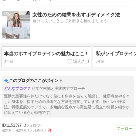
25
女性のための結果を出すボディメイク法
自分に良いことして女磨きを極めましょう!
本当のホエイプロテインの魅力はここ！
3年前
3年前
このブログのここがポイント
科学的根拠と実践的アプローチ
運動の重要性を体だけでなく脳にも焦点を当てて解説し、健康寿命や若々
しい身体を目指すための具体的な方法を提案しています。筋トレや呼吸
法、骨盤底筋のケアまで、多角的な視点から実生活に役立つ情報を細やか
に伝えている点が特徴です。
1151397
3
週間IN:
3
週間OUT:
0
月間IN:
3