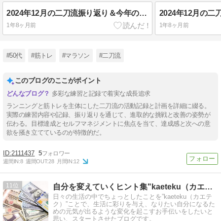
2024年12月の二刀流振り返り＆今年の総括
1年8ヶ月前
1年8ヶ月前
#50代
#筋トレ
#マラソン
#二刀流
このブログのここがポイント
多彩な練習と記録で着実な成長追求
ランニングと筋トレを主体にした二刀流の活動記録と計画を詳細に綴る。
実際の練習内容や記録、振り返りを通じて、進取的な挑戦と改善の姿勢が
伝わる。目標達成とセルフマネジメントに焦点を当て、達成感と次への意
欲を掻き立てているのが特徴的だ。
2111437
5
週間IN:
8
週間OUT:
28
月間IN:
12
11
自分を変えていくヒント集"kaeteku（カエテク）"
日々の生活の中でちょっとしたことを”kaeteku（カエテ
ク）”ことで、生活に彩りを与え、なりたい自分になるた
めの元気が出るような変化を起こすお手伝いをしたいと
思い、スタートさせたブログです。