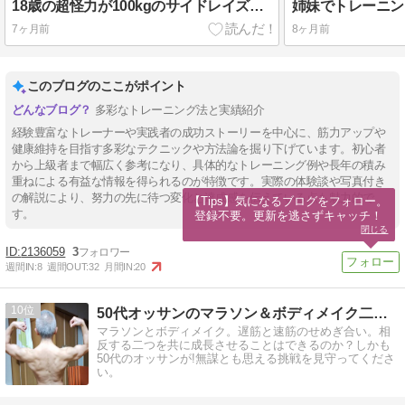
18歳の超怪力が100kgのサイドレイズをやってみたｗｗｗ
7ヶ月前
8ヶ月前
このブログのここがポイント
多彩なトレーニング法と実績紹介
経験豊富なトレーナーや実践者の成功ストーリーを中心に、筋力アップや
健康維持を目指す多彩なテクニックや方法論を掘り下げています。初心者
から上級者まで幅広く参考になり、具体的なトレーニング例や長年の積み
重ねによる有益な情報を得られるのが特徴です。実際の体験談や写真付き
の解説により、努力の先に待つ変化と達成感を伝えている点も魅力的で
【Tips】気になるブログをフォロー。

す。
登録不要。更新を逃さずキャッチ！
閉じる
2136059
3
週間IN:
8
週間OUT:
32
月間IN:
20
10
50代オッサンのマラソン＆ボディメイク二刀流挑戦記
マラソンとボディメイク。遅筋と速筋のせめぎ合い。相
反する二つを共に成長させることはできるのか？しかも
50代のオッサンが!無謀とも思える挑戦を見守ってくださ
い。