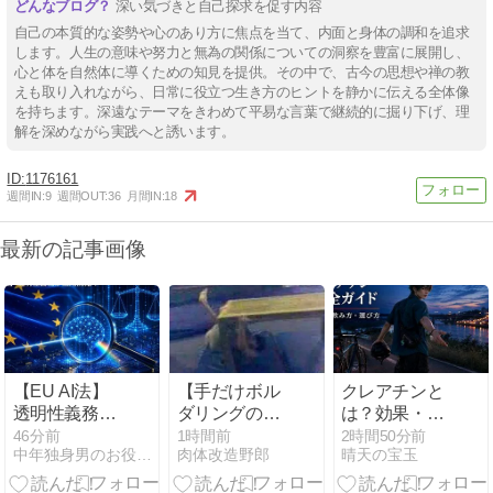
深い気づきと自己探求を促す内容
自己の本質的な姿勢や心のあり方に焦点を当て、内面と身体の調和を追求
します。人生の意味や努力と無為の関係についての洞察を豊富に展開し、
心と体を自然体に導くための知見を提供。その中で、古今の思想や禅の教
えも取り入れながら、日常に役立つ生き方のヒントを静かに伝える全体像
を持ちます。深遠なテーマをきわめて平易な言葉で継続的に掘り下げ、理
解を深めながら実践へと誘います。
1176161
週間IN:
9
週間OUT:
36
月間IN:
18
最新の記事画像
【EU AI法】
【手だけボル
クレアチンと
透明性義務が
ダリングのや
は？効果・副
適用開始！日
る気アッ
作用・飲み
46分前
1時間前
2時間50分前
中年独身男のお役立ち情報局
肉体改造野郎
晴天の宝玉
本が直面する
プ！】手だけ
方・選び方ま
新ルールと実
机ボルダリン
でオレが全部