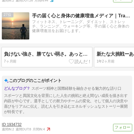
週間IN:
2
週間OUT:
26
月間IN:
44
27
手の届く心と身体の健康増進メディア｜Tracy（トレイシー）
フィットネス、トレーニング、ダイエット、ストレッ
チ、ランニング、ウォーキング等、手の届く心と身体の
健康増進法をお届けします。
負けない強さ、勝てない弱さ。あっという間の6ヶ月。
新たな大挑戦ーあ
7ヶ月前
1年2ヶ月前
このブログのここがポイント
スポーツ精神と国際経験を融合させる魅力的な語り口
スポーツと異国文化を背景にした人生の挑戦と絶え間ない成長を描き出す
内容が中心です。選手としての努力やチームの変化、そして個人の決意や
喜びをリアルに伝え、読む人を引き込むエネルギッシュなストーリー展開
が特長です。
1934732
週間IN:
2
週間OUT:
8
月間IN:
4