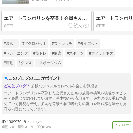
エアートランポリンを卒業！会員さん達の成長ぶりをお届けします
3年前
3年前
#暮らし
#アクロバット
#ストレッチ
#ダイエット
#トレーニング
#筋トレ
#健康
#スポーツ
#フィットネス
#運動
#ダンス
#スポーツジム
このブログのここがポイント
多様なジャンルとレベルを楽しむ気軽さ
エアートランポリンを卒業した会員さんたちの成長や挑戦を映像やエピソ
ードを通じて紹介しています。基本技から応用まで、努力の積み重ねで高
めていく姿勢を伝え、多彩な背景の参加者たちの努力や達成感を温かく見
守る内容になっています。
1989970
9
週間IN:
80
週間OUT:
50
月間IN:
330