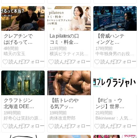
務
グ
整理した完全
ガイド
クレアチンで
La pilatesの口
【脅威ハンテ
はげるって本
コミ・料金・
ィングと
当？抜け毛と
整体×マシン
は？】サイバ
4時間前
11時間前
17時間前
晴天の宝玉
横浜ピラティス比較ナビ
中年独身男のお役立ち情報局
DHTの噂を最
ピラティスの
ー攻撃に先回
新の試験でほ
魅力を解説
りする防御
ぐす
術！
クラフトジン
【筋トレのや
【#ピョ・ウ
北海道 DEEP
る気アッ
ンジ】世界を
GREEN JIN
プ！】筋トレ
魅了する韓国
19時間前
19時間前
21時間前
好奇心は笑顔の源！話題のアイテムと時事ネタ日記
肉体改造野郎
Bikiniwear：人気のグラビア・ビキニ女優の動画サイト
時の力こぶモ
美女が３年ぶ
リッモリッ＆
りのカムバッ
胸筋スジッス
ク！――デジ
ジッ
タル写真集