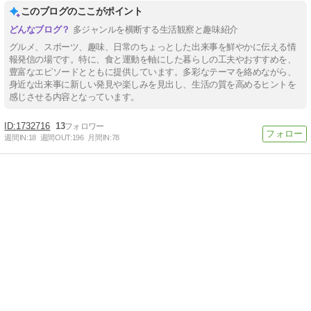
このブログのここがポイント
多ジャンルを横断する生活観察と趣味紹介
グルメ、スポーツ、趣味、日常のちょっとした出来事を鮮やかに伝える情
報発信の場です。特に、食と運動を軸にした暮らしの工夫やおすすめを、
豊富なエピソードとともに提供しています。多彩なテーマを絡めながら、
身近な出来事に新しい発見や楽しみを見出し、生活の質を高めるヒントを
感じさせる内容となっています。
1732716
13
週間IN:
18
週間OUT:
196
月間IN:
78