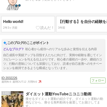
Hello world!
2年3ヶ月前
3年前
このブログのここがポイント
初心者から成功へのリアルな歩みと覚悟を伝える内容
自己成長や実績アップを目指す人たちに向けて、実例や経験を通じてイン
スピレーションを与える仕上がりです。初心者の最初の一歩や、継続のコ
ツ、行動の意味についても深掘りしており、読者が自己改善へのモチベー
ションを維持できるような構成となっています。
2032226
週間IN:
6
週間OUT:
12
月間IN:
6
13
ダイエット運動YouTubeニコニコ動画
痩せるダイエット運動の紹介です。ダイエット運動の動
画などから、痩せる無料動画を厳選してお届けしてま
す。