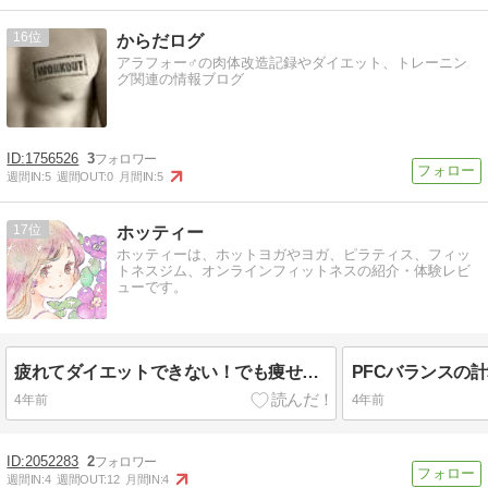
16
からだログ
アラフォー♂の肉体改造記録やダイエット、トレーニン
グ関連の情報ブログ
1756526
3
週間IN:
5
週間OUT:
0
月間IN:
5
17
ホッティー
ホッティーは、ホットヨガやヨガ、ピラティス、フィッ
トネスジム、オンラインフィットネスの紹介・体験レビ
ューです。
疲れてダイエットできない！でも痩せたい！どうすればいい？
4年前
4年前
2052283
2
週間IN:
4
週間OUT:
12
月間IN:
4