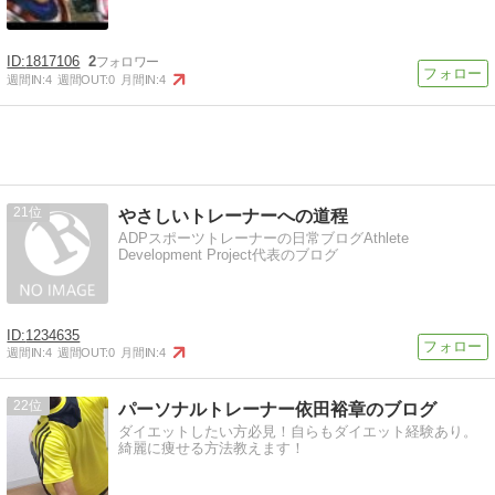
1817106
2
週間IN:
4
週間OUT:
0
月間IN:
4
21
やさしいトレーナーへの道程
ADPスポーツトレーナーの日常ブログAthlete
Development Project代表のブログ
1234635
週間IN:
4
週間OUT:
0
月間IN:
4
22
パーソナルトレーナー依田裕章のブログ
ダイエットしたい方必見！自らもダイエット経験あり。
綺麗に痩せる方法教えます！