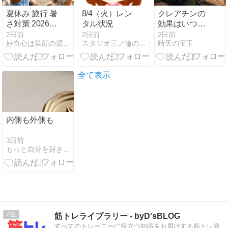
夏休み 旅行 暑
8/4（火）レン
クレアチンの
さ対策 2026年
タル状況
効果はいつか
版 50代の快適
ら出る？変化
2日前
2日前
2日前
好奇心は笑顔の源！話題のアイテムと時事ネタ日記
スタジオ三ノ輪のブログ
晴天の宝玉
ライフ術
を感じるまで
の期間をオレ
の実感で整理
した
全て表示
内側も外側も
3日前
もっと自分を好きになれる場所: (全国)
7
筋トレライブラリー - byD'sBLOG
すべてのトレーニーに役立つ知識をお届けする筋トレ資