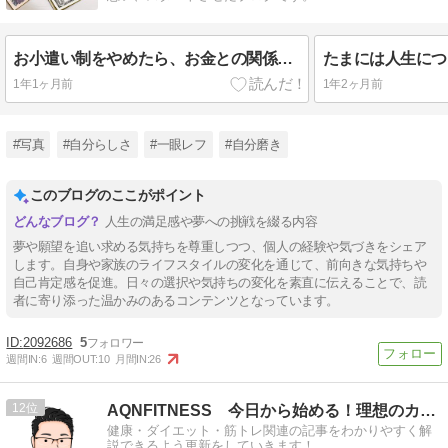
お小遣い制をやめたら、お金との関係が変わった
1年1ヶ月前
1年2ヶ月前
#写真
#自分らしさ
#一眼レフ
#自分磨き
このブログのここがポイント
人生の満足感や夢への挑戦を綴る内容
夢や願望を追い求める気持ちを尊重しつつ、個人の経験や気づきをシェア
します。自身や家族のライフスタイルの変化を通じて、前向きな気持ちや
自己肯定感を促進。日々の選択や気持ちの変化を素直に伝えることで、読
者に寄り添った温かみのあるコンテンツとなっています。
2092686
5
週間IN:
6
週間OUT:
10
月間IN:
26
12
AQNFITNESS 今日から始める！理想のカラダへ第一歩
健康・ダイエット・筋トレ関連の記事をわかりやすく解
説できるよう更新をしていきます！