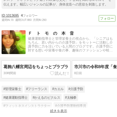
伝えます。幅広いジャンルの記事が、身体改造への意欲を刺激します。
1013695
4
週間IN:
70
週間OUT:
880
月間IN:
290
3
Ｆ ト モ の 本 音
健康運動指導士と管理栄養士の視点から、「シニアはも
ちろん、若い内からの介護予防」をモットーに活動し介
護予防に力を注いでいる人間のブログです。介護予防に
対する想いや栄養や食の事、趣味のファッションや蛙に
ついても書いています。
葛飾八幡宮周辺をちょっとブラブラ
30時間前
8日前
#管理栄養士
#フリーランス
#カエル
#介護予防
#健康運動指導士
#かえるのピクルス
#太極拳
#フィットネスインストラクター
#介護予防運動指導員
続きを表示
#介護予防総合サポート倶楽部
#若い内から介護予防
#健康寿命延伸