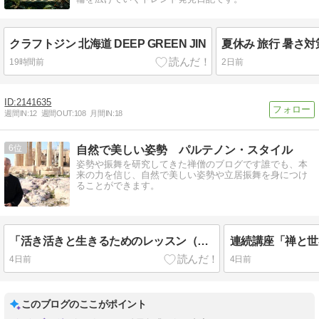
クラフトジン 北海道 DEEP GREEN JIN
19時間前
2日前
2141635
週間IN:
12
週間OUT:
108
月間IN:
18
6
自然で美しい姿勢 パルテノン・スタイル
姿勢や振舞を研究してきた禅僧のブログです誰でも、本
来の力を信じ、自然で美しい姿勢や立居振舞を身につけ
ることができます。
「活き活きと生きるためのレッスン（ドラッカーのいうフィディアスのレッスン）
4日前
4日前
このブログのここがポイント