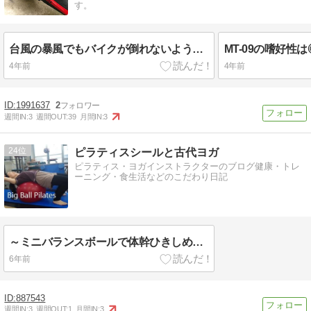
す。
台風の暴風でもバイクが倒れないよう備えましょう！（スクーター編）
4年前
4年前
1991637
2
週間IN:
3
週間OUT:
39
月間IN:
3
24
ピラティスシールと古代ヨガ
ピラティス・ヨガインストラクターのブログ健康・トレ
ーニング・食生活などのこだわり日記
～ミニバランスボールで体幹ひきしめ★シェイプアップピラティス～＠神奈川限定出張レッスン
6年前
887543
週間IN:
3
週間OUT:
1
月間IN:
3