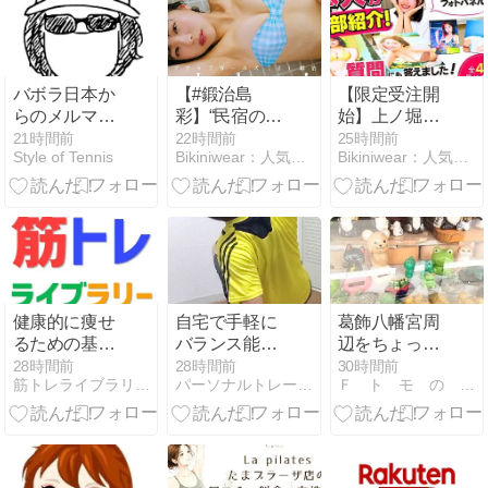
『時よ、止ま
れ。韓国美
女。』好評発
売中！ Eunji
バボラ日本か
【#鍛治島
【限定受注開
Pyo
らのメルマガ
彩】“民宿の看
始】上ノ堀結
によるとイン
板娘”をテーマ
愛 数量限定受
21時間前
22時間前
25時間前
Style of Tennis
Bikiniwear：人気のグラビア・ビキニ女優の動画サイト
Bikiniwear：人気のグラビア・ビキニ女優の動画サイト
ターハイ団体
に、ただただ
注生産！クリ
がバボラ祭り
笑顔に癒やさ
スタルフォト
だったらしい
れて。――デ
パネルをご紹
ジタル写真集
介⭐️
『Laugh
away！』好評
発売中！ Aya
Kajishima ア
健康的に痩せ
自宅で手軽に
葛飾八幡宮周
ップアップガ
るための基本
バランス能力
辺をちょっと
ールズ(2)
的な運動・食
向上
ブラブラ
28時間前
28時間前
30時間前
筋トレライブラリー - byD'sBLOG
パーソナルトレーナー依田裕章のブログ
Ｆ ト モ の 本 音
事の方法につ
いて【ダイエ
ット・筋ト
レ・有酸素運
動・食事・睡