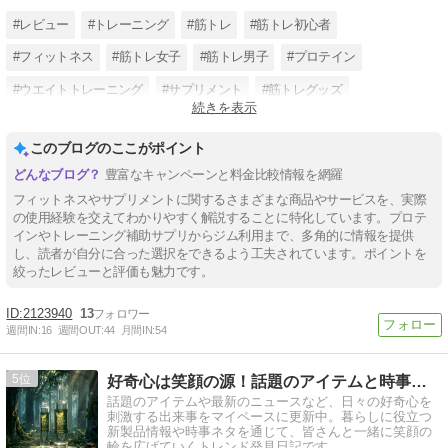
#レビュー
#トレーニング
#筋トレ
#筋トレ初心者
#フィットネス
#筋トレ女子
#筋トレ男子
#プロテイン
#ウエイトトレーニング
#サプリメント
#筋トレグッズ
続きを表示
#トレーニング方法
このブログのここがポイント
豊富なキャンペーンと料金比較情報を網羅
フィットネスやサプリメントに関するさまざまな商品やサービスを、実際
の使用経験を交えてわかりやすく解説することに特化しています。プロテ
インやトレーニング補助サプリからジム利用まで、多角的に情報を提供
し、読者が自分に合った選択をできるよう工夫されています。ポイントを
絞ったレビューと評価も魅力です。
2123940
13
週間IN:
16
週間OUT:
44
月間IN:
54
5
好奇心は笑顔の源！話題のアイテムと時事ネタ日記
話題のアイテムや最新のニュースなど、日々の好奇心を
刺激する出来事をマイペースに更新中。暮らしに役立つ
新製品情報や時事ネタを通じて、皆さんと一緒に笑顔の
輪を広げていくトレンド発見日記です。