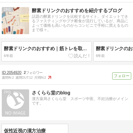
28
酵素ドリンクのおすすめを紹介するブログ
話題の酵素ドリンクを比較するサイト。ダイエットでき
るファスティングやプチ断食が流行しているが、商品に
よって価格も高いものからコンビニで手軽に買えるもの
まで様々。
酵素ドリンクのおすすめ｜筋トレを取り入れて痩身するなら…。
6年前
6年前
2054920
2
週間IN:
2
週間OUT:
12
月間IN:
2
29
さくらら堂のblog
漢方薬局さくらら堂 スポーツ中医、不妊治療がメイン
です。
仮性近視の漢方治療