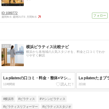
1089772
週間IN:
6
週間OUT:
6
月間IN:
6
14
横浜ピラティス比較ナビ
横浜から各地域の人気スタジオを、料金と口コミでわか
りやすく解説
La pilatesの口コミ・料金・整体×マシンピラティスの魅力を解説
11時間前
2日前
#横浜市
#ピラティス
#マシンピラティス
#ピラティスリフォーマー
#ピラティススタジオ