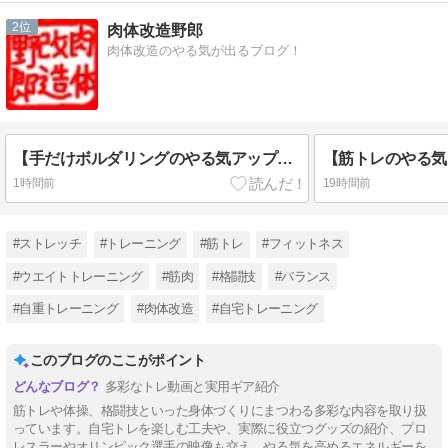
2
肉体改造野郎
肉体改造のやる気が出るブログ！
【手だけボルダリングのやる気アップ！】手だけ机ボルダリング
1時間前
19時間前
#ストレッチ
#トレーニング
#筋トレ
#フィットネス
#ウエイトトレーニング
#筋肉
#格闘技
#バランス
#自重トレーニング
#肉体改造
#自宅トレーニング
このブログのここがポイント
多彩なトレ動画と実用ギア紹介
筋トレや体操、格闘技といった身体づくりにまつわる多彩な内容を取り扱
っています。自宅トレを楽しむ工夫や、実際に役立つグッズの紹介、プロ
レスラーやオリンピック選手の映像も交え、やる気を高めるエネルギーを