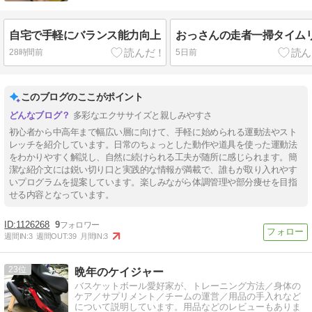
自宅で手軽にバランス能力向上
おっさんの走者一掃タイム
28時間前
5日前
このブログのここがポイント
多彩なエクササイズと親しみやすさ
初心者から中高年まで幅広い層に向けて、手軽に始められる運動法やスト
レッチを紹介しています。日常のちょっとした動作や道具を使った運動法
をわかりやすく解説し、自然に続けられる工夫が随所に感じられます。簡
潔な紹介文には鋭い切り口と実践的な情報が満載で、誰もが取り入れやす
いプログラムを提案しています。楽しみながら体調管理や部分痩せを目指
せる内容となっています。
1126268
9
週間IN:
3
週間OUT:
39
月間IN:
3
23
晩年のケイジャー
バスケットボール愛好家が、トレーニング方法／身体の
ケア／サプリメント／チームの運営／用品の手入れなど
について説明しています。用品などのレビューもありま