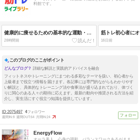
料館です。
健康的に痩せるための基本的な運動・食事の方法について【ダイエット・筋トレ・有酸素運動・食事・睡眠】
28時間前
16日前
このブログのここがポイント
詳細な解説と実践的アドバイスを融合
フィットネスやトレーニングにまつわる多彩なテーマを扱い、初心者から
上級者まで役立つ情報を届けます。各記事には専門的ながらもわかりやす
い解説と、具体的なトレーニング法や食事法が盛り込まれており、体づく
りに関心のある人々の期待に応えます。最新の動向や推奨される方法を紹
介し、実生活にすぐ役立つ知識を提供しています。
2075497
4
週間IN:
8
週間OUT:
64
月間IN:
24
8
EnergyFlow
オーラ美人 心身の調和 バランスワークあるがまま