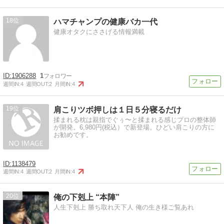
18
ハマチャンプの健康バカ一代
健康オタクにささげる情報満載
1906288
1
週間IN:
4
週間OUT:
2
月間IN:
4
19
肩こりツボ押しは１日５分寝るだけ
揉まれる枕は親指でぐぅ〜と揉まれる感じプロの整体師
が開発。6,980円(税込）で新登場。ひどい肩こりの方に
お勧めです。
1138479
週間IN:
4
週間OUT:
2
月間IN:
4
20
俺の下剋上 “本陣”
人生下剋上 勝ち取れ天下人 俺の生き様ご覧あれ