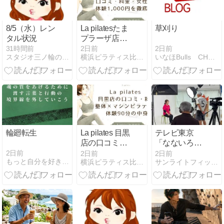
眠】
8/5（水）レン
La pilatesたま
草刈り
タル状況
プラーザ店の
口コミ・料金
2日前
31時間前
2日前
いなほBulls CHOの日記
スタジオ三ノ輪のブログ
横浜ピラティス比較ナビ
｜女性専用・
体験1,000円を
徹底解説
輪廻転生
La pilates 目黒
テレビ東京
店の口コミ・
「なないろ日
料金｜整体×
和」に出演し
2日前
2日前
2日前
もっと自分を好きになれる場所: (全国)
横浜ピラティス比較ナビ
サンライトフィットネスのホームページ
マシンピラテ
ます！がんば
ィス・体験90
らない運動術
分の中身
を生放送で紹
介！