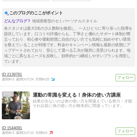
このブログのここがポイント
地域密着型のセミパーソナルスタイル
各スタジオは最大3名の少人数制を徹底し、一人ひとりに寄り添った指導を
提供しています。口コミや評価からも、丁寧さと優れたサポート体制が際
立っており、初心者や運動習慣に自信のない方でも気軽に始めやすい環境
を整えていることが特徴です。料金やキャンペーン情報も最新の状態にア
ップデートされており、安心して選べる工夫が随所に見受けられます。地
域ごとに異なるニーズを反映し、効率的かつ継続しやすいプランを用意し
ています。
2139781
週間IN:
5
週間OUT:
24
月間IN:
20
15
運動の常識を変える！身体の使い方講座
結果が出ないのは体の使い方を間違えている努力・才能
それ以前に体の使い方が根本的に間違っています。
1544091
週間IN:
5
週間OUT:
10
月間IN:
5