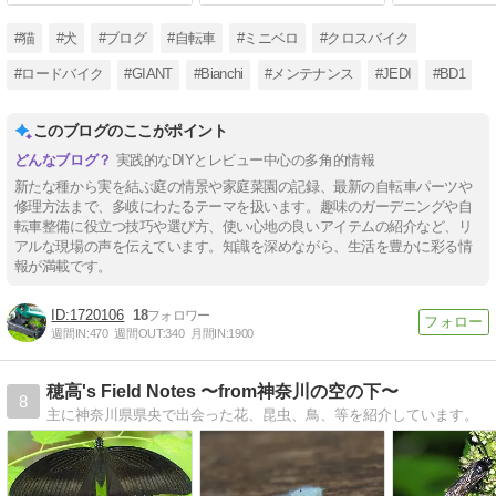
#猫
#犬
#ブログ
#自転車
#ミニベロ
#クロスバイク
#ロードバイク
#GIANT
#Bianchi
#メンテナンス
#JEDI
#BD1
このブログのここがポイント
実践的なDIYとレビュー中心の多角的情報
新たな種から実を結ぶ庭の情景や家庭菜園の記録、最新の自転車パーツや
修理方法まで、多岐にわたるテーマを扱います。趣味のガーデニングや自
転車整備に役立つ技巧や選び方、使い心地の良いアイテムの紹介など、リ
アルな現場の声を伝えています。知識を深めながら、生活を豊かに彩る情
報が満載です。
1720106
18
週間IN:
470
週間OUT:
340
月間IN:
1900
穂高's Field Notes 〜from神奈川の空の下〜
8
主に神奈川県県央で出会った花、昆虫、鳥、等を紹介しています。