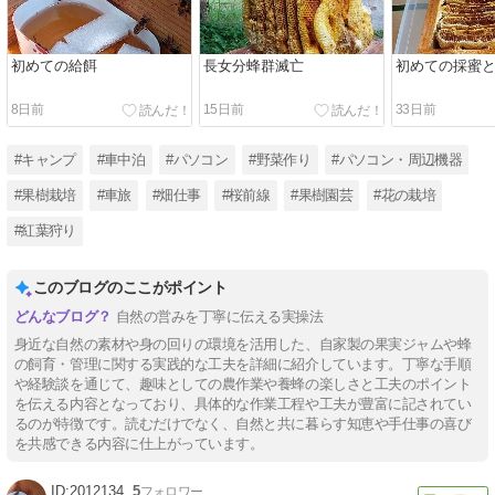
初めての給餌
長女分蜂群滅亡
初めての採蜜
8日前
15日前
33日前
#キャンプ
#車中泊
#パソコン
#野菜作り
#パソコン・周辺機器
#果樹栽培
#車旅
#畑仕事
#桜前線
#果樹園芸
#花の栽培
#紅葉狩り
このブログのここがポイント
自然の営みを丁寧に伝える実操法
身近な自然の素材や身の回りの環境を活用した、自家製の果実ジャムや蜂
の飼育・管理に関する実践的な工夫を詳細に紹介しています。丁寧な手順
や経験談を通じて、趣味としての農作業や養蜂の楽しさと工夫のポイント
を伝える内容となっており、具体的な作業工程や工夫が豊富に記されてい
るのが特徴です。読むだけでなく、自然と共に暮らす知恵や手仕事の喜び
を共感できる内容に仕上がっています。
2012134
5