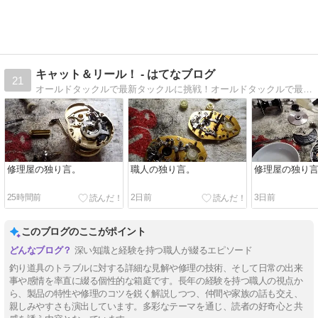
キャット＆リール！ - はてなブログ
21
オールドタックルで最新タックルに挑戦！オールドタックルで最新タックルに挑みます！
修理屋の独り言。
職人の独り言。
修理屋の独り
25時間前
2日前
3日前
このブログのここがポイント
深い知識と経験を持つ職人が綴るエピソード
釣り道具のトラブルに対する詳細な見解や修理の技術、そして日常の出来
事や感情を率直に綴る個性的な箱庭です。長年の経験を持つ職人の視点か
ら、製品の特性や修理のコツを鋭く解説しつつ、仲間や家族の話も交え、
親しみやすさも演出しています。多彩なテーマを通じ、読者の好奇心と共