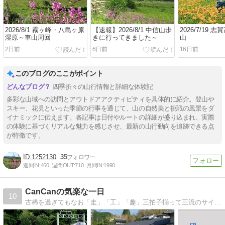
2026/8/1 霧ヶ峰・八島ヶ原
【速報】2026/8/1 中信山歩
2026/7/19 
湿原～車山周回
きに行ってきました～
山
2日前
6日前
16日前
このブログのここがポイント
四季折々の山行情報と詳細な体験記
多彩な山域への訪問とアウトドアアクティビティを具体的に紹介。登山や
スキー、花見といった季節の行事を通じて、山の自然美と挑戦の風景をダ
イナミックに伝えます。各記事は日付やルートの詳細が盛り込まれ、実際
の体験に基づくリアルな魅力を感じさせ、最新の山行動向を追跡できる点
が特徴です。
1252130
35
週間IN:
460
週間OUT:
710
月間IN:
1990
CanCanの気楽な一日
10
古稀を過ぎてもなお「走」「工」「趣」三拍子揃って三流のサイクリスト。ライフワークは「道路元標」と「自撮り」。