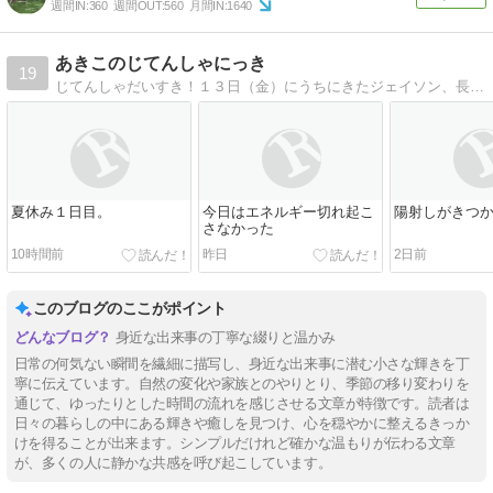
週間IN:
360
週間OUT:
560
月間IN:
1640
あきこのじてんしゃにっき
19
じてんしゃだいすき！１３日（金）にうちにきたジェイソン、長距離用なのに短距離専門のらんどなぁくん
夏休み１日目。
今日はエネルギー切れ起こ
陽射しがきつ
さなかった
10時間前
昨日
2日前
このブログのここがポイント
身近な出来事の丁寧な綴りと温かみ
日常の何気ない瞬間を繊細に描写し、身近な出来事に潜む小さな輝きを丁
寧に伝えています。自然の変化や家族とのやりとり、季節の移り変わりを
通じて、ゆったりとした時間の流れを感じさせる文章が特徴です。読者は
日々の暮らしの中にある輝きや癒しを見つけ、心を穏やかに整えるきっか
けを得ることが出来ます。シンプルだけれど確かな温もりが伝わる文章
が、多くの人に静かな共感を呼び起こしています。