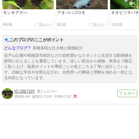
モンキアゲハ
アオバハゴロモ
キオビツチバ
8日前
8日前
16日前
このブログのここがポイント
多種多様な生き物と植物紹介
谷戸山公園や相模原市南区などの自然豊かなスポットに生息する動植物を
鮮明に伝えることを重視しています。珍しい昆虫から植物、鳥類まで幅広
く取り上げ、観察ポイントや季節ごとの見どころを丁寧に紹介していま
す。詳細な学名や分類も記され、自然界への興味と理解を深める一助とな
る内容となっています。
2067197
3
週間IN:
460
週間OUT:
540
月間IN:
2310