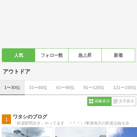
人気
フォロー数
急上昇
新着
アウトドア
1〜30位
31〜60位
61〜90位
91〜120位
121〜150位
画像表示
文字表示
ワタシのブログ
1
「鉄道駅間歩き」やってます ＾＾＾）/東海地方の鉄道沿線を歩き回っています。愛知県の鉄道は全踏破しました。