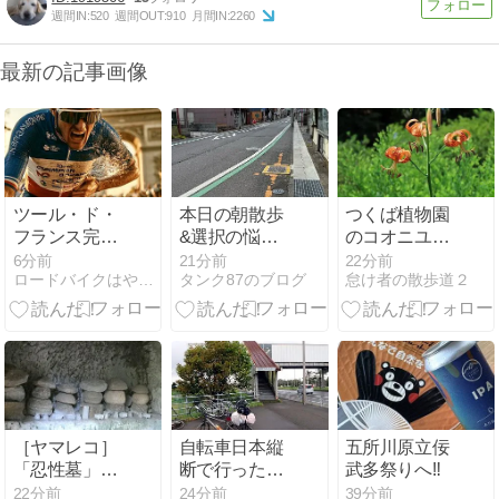
週間IN:
520
週間OUT:
910
月間IN:
2260
最新の記事画像
ツール・ド・
本日の朝散歩
つくば植物園
フランス完走
&選択の悩み
のコオニユリ
のドリアン・
解消^o^
の花
6分前
21分前
22分前
ロードバイクはやめられない
タンク87のブログ
怠け者の散歩道２
ゴドン、落車
で肋骨4本骨
折の重傷だっ
た?
［ヤマレコ］
自転車日本縦
五所川原立佞
「忍性墓」と
断で行った駅
武多祭りへ‼
「大仏やぐら
81 南千歳（千
22分前
24分前
39分前