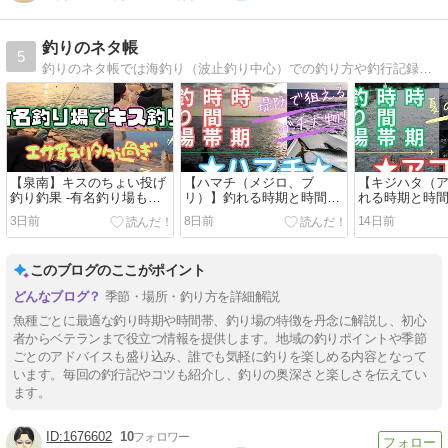
釣りのネタ帳
5
釣りのネタ帳では海釣り（波止釣り中心）での釣り方や釣行記録を中心に、タックルや便利グッズなどのお役立ち情報も綴っています！！
【泉南】キスのちょい投げ
【ハマチ（メジロ、ブ
【キジハタ（
釣り釣果 -有名釣り場もエ
リ）】釣れる時期と時間、
れる時期と時
サ取り多し-
釣れる場所
所
3日前
8日前
14日前
このブログのここがポイント
季節・場所・釣り方を詳細解説
魚種ごとに最適な釣り時期や時間帯、釣り場の特徴を丹念に解説し、初心
者からベテランまで役立つ情報を提供します。地域の釣りポイントや季節
ごとのアドバイスも盛り込み、誰でも気軽に釣りを楽しめる内容となって
います。毎回の釣行記やコツも紹介し、釣りの奥深さと楽しさを伝えてい
ます。
1676602
10