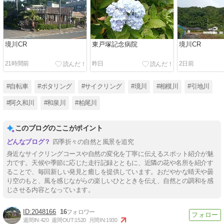
境川CR
東戸塚記念病院
境川CR
21時間前
昨日
2日前
#自転車
#ポタリング
#サイクリング
#境川
#相模川
#引地川
#阿久和川
#和泉川
#柏尾川
このブログのここがポイント
四季折々の自然と風景を追究
身近なサイクリングコースや自然の変化を丁寧に伝えるスポット紹介が魅
力です。天候や季節に応じた走行記録とともに、近隣の花や名所を紹介す
ることで、毎回新しい発見と癒しを提供しています。おだやかな晴天や曇
り空のもと、風を感じながらの楽しいひとときを伝え、自然との調和を感
じさせる内容となっています。
2048166
16
週間IN:
420
週間OUT:
1520
月間IN:
1930