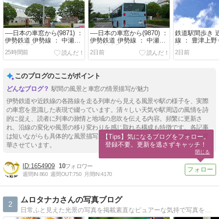
----日本の車窓から(9871) ：
----日本の車窓から(9870) ：
鉄道駅間歩き 
伊勢鉄道 伊勢線 ： 中瀬古
伊勢鉄道 伊勢線 ： 中瀬古
線 ： 豊津上野
⇒伊勢上野 19
⇒伊勢上野 18
半
25時間前
2日前
2日前
このブログのここがポイント
駅間の風景と車窓の情景描写が魅力
伊勢鉄道や近鉄線の各路線を走る列車から見える風景や駅の様子を、実際
の車窓を意識した表現で綴っています。清々しい天気や駅周辺の風情を詩
的に捉え、読者に列車の旅情と地域の息吹を伝える内容。頻繁に更新さ
れ、沿線の変化や風景の移り変わりを感じ取れる構成も特徴です。各記事
は短いながらも具体的な風景描写に富み、日常の一コマを旅の一場面に昇
【Tips】気になるブログをフォロー。

登録不要。更新を逃さずキャッチ！
華させています。
閉じる
1654909
10
週間IN:
860
週間OUT:
750
月間IN:
4170
ムロタナカさんの写真ブログ
2
日常ふと見えた光景の写真を掲載素直なピュアーな気持で写真を作りたいと心がけています。