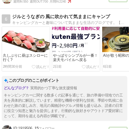
週間IN:
550
週間OUT:
700
月間IN:
2240
ジルとうなぎの 風に吹かれて気ままにキャンプ
6
キャンピングカーと趣味について気ままな生活のブログです。【ジルとうなぎの 風に吹かれて気ままにキャンプ】
久しぶりに昼はスシローに
やっぱりシンプルが一番！
AIが歌う昭和
行く?
楽天モバイルへ戻る
2時間30分前
2日前
6日前
このブログのここがポイント
実用的かつ丁寧な旅支援情報
キャンピングカーに関する数多くの記事を通じて、旅の準備や現地での工
夫を具体的に解説しています。精密な機構や便利な技術、季節や気候に合
わせた旅の楽しみ方、地元の風物詩やグルメ情報も盛り込み、読者の日常
に役立つ知恵と魅力を提供します。行動的な旅好きやアウトドア愛好家に
とって、期待を超える内容が満載です。
1919506
15