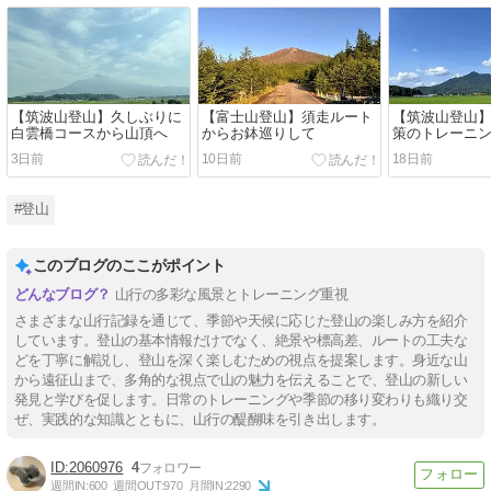
【筑波山登山】久しぶりに
【富士山登山】須走ルート
【筑波山登山
白雲橋コースから山頂へ
からお鉢巡りして
策のトレーニ
3日前
10日前
18日前
#登山
このブログのここがポイント
山行の多彩な風景とトレーニング重視
さまざまな山行記録を通じて、季節や天候に応じた登山の楽しみ方を紹介
しています。登山の基本情報だけでなく、絶景や標高差、ルートの工夫な
どを丁寧に解説し、登山を深く楽しむための視点を提案します。身近な山
から遠征山まで、多角的な視点で山の魅力を伝えることで、登山の新しい
発見と学びを促します。日常のトレーニングや季節の移り変わりも織り交
ぜ、実践的な知識とともに、山行の醍醐味を引き出します。
2060976
4
週間IN:
600
週間OUT:
970
月間IN:
2290