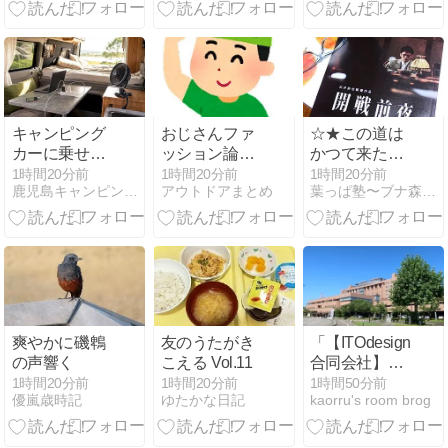
えの灼熱地獄
は】
に本気で参っ
た・・・
キャンピング
おじさんファ
☆★この道は
カーに乗せて
ッション論争
かつて来た
おくと便利！
→次のターゲ
道？～『開戦
1時間20分前
1時間20分前
1時間20分前
鹿児島キャンピングカー専門店
アウトドアまとめ
葉っぱ塾〜ブナ森から吹く風
納車後に揃え
ットはボディ
前夜』を観る
たいおすすめ
バッグ?パー
のアイテム10
カーもダメハ
選
ーフパンツも
ダメ悲鳴も
爽やかに磯鵯
友のうたがき
「【ITOdesigns
の声響く
こえる Vol.11
合同会社】特
定建築物の定
1時間20分前
1時間20分前
1時間50分前
優嵐歳時記
ゆたかな日記
kaorru's room brog
期調査を実施
させて頂いて
いる鶴岡市荘