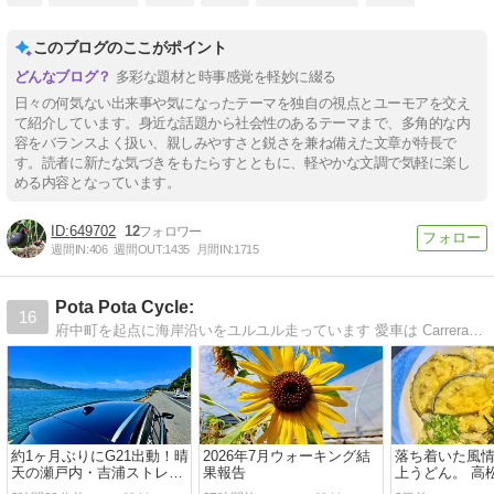
このブログのここがポイント
多彩な題材と時事感覚を軽妙に綴る
日々の何気ない出来事や気になったテーマを独自の視点とユーモアを交え
て紹介しています。身近な話題から社会性のあるテーマまで、多角的な内
容をバランスよく扱い、親しみやすさと鋭さを兼ね備えた文章が特長で
す。読者に新たな気づきをもたらすとともに、軽やかな文調で気軽に楽し
める内容となっています。
649702
12
週間IN:
406
週間OUT:
1435
月間IN:
1715
Pota Pota Cycle:
16
府中町を起点に海岸沿いをユルユル走っています 愛車は Carrera Nitro 2012 white/red いつの間にかウォーキングブログへと・・・
約1ヶ月ぶりにG21出動！晴
2026年7月ウォーキング結
落ち着いた風
天の瀬戸内・吉浦ストレー
果報告
上うどん。 高
トでリフレッシュドライブ
本店」の魅力