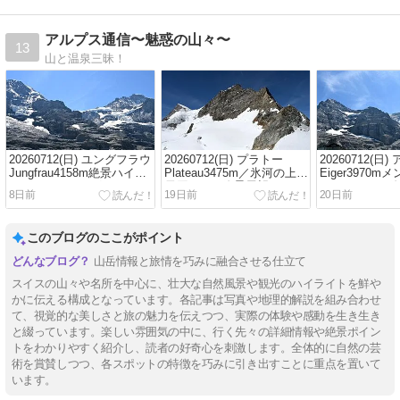
アルプス通信〜魅惑の山々〜
13
山と温泉三昧！
20260712(日) ユングフラウ
20260712(日) プラトー
20260712(日
Jungfrau4158m絶景ハイキ
Plateau3475m／氷河の上の
Eiger3970m
ング／アイガーグレッチャ
雪原からの絶景展望
Monch4107
8日前
19日前
20日前
ーEigergletscher2320m～ク
グ／アイガー
ライネシャイデックKleine
Eigergletsch
Scheidegg2061m
イネシャイデックK
このブログのここがポイント
Scheidegg206
山岳情報と旅情を巧みに融合させる仕立て
スイスの山々や名所を中心に、壮大な自然風景や観光のハイライトを鮮や
かに伝える構成となっています。各記事は写真や地理的解説を組み合わせ
て、視覚的な美しさと旅の魅力を伝えつつ、実際の体験や感動を生き生き
と綴っています。楽しい雰囲気の中に、行く先々の詳細情報や絶景ポイン
トをわかりやすく紹介し、読者の好奇心を刺激します。全体的に自然の芸
術を賞賛しつつ、各スポットの特徴を巧みに引き出すことに重点を置いて
います。