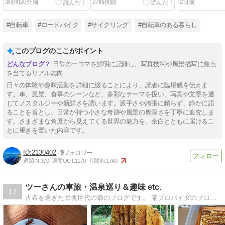
3時間20分前
27時間前
2日前
#自転車
#ロードバイク
#サイクリング
#自転車のある暮らし
このブログのここがポイント
日常の一コマを鮮明に記録し、写真技術や風景描写に焦点
を当てるリアル志向
日々の体験や趣味活動を詳細に綴ることにより、読者に臨場感を伝えま
す。車、風景、食事のシーンなど、多彩なテーマを扱い、写真や文章を通
じてノスタルジーや新鮮さを誘います。派手さや誇張に頼らず、静かに語
ることを旨とし、日常が持つ小さな奇跡や風景の奥深さを丁寧に追究しま
す。さまざまな角度から見えてくる世界の魅力を、余白とともに届けるこ
とに重きを置いた内容です。
2130402
9
週間IN:
370
週間OUT:
1170
月間IN:
1740
ツーさんの車旅・温泉巡り＆趣味 etc.
17
古希を過ぎた団塊世代の爺のブログです。 某プロバイダのブログ容量貸しの終了に伴い、過去の記事を残したくて引っ越ししてきました。 現在の記事もアップしています。