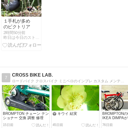
１手札が多め
のビクトリア
2時間50分前
昨日は今日のストーリー
CROSS BIKE LAB.
7
ロードバイク クロスバイク ミニベロのインプレ カスタム メンテナンスを中心に詳細なパーツレビューをお届けする自転車ブログ
BROMPTON チェーン テン
🥝 キウイ 結実
BROMPTON
ショナー 交換 調整 修理
IKEA DIMP
15日前
45日前
76日前