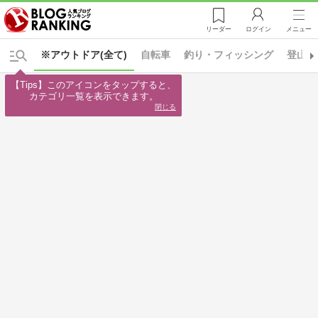
リーダー
ログイン
メニュー
※アウトドア(全て)
自転車
釣り・フィッシング
登山・
【Tips】このアイコンをタップすると、

カテゴリ一覧を表示できます。
閉じる