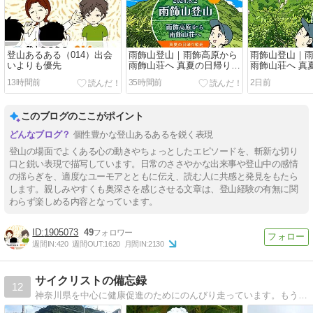
登山あるある（014）出会
雨飾山登山｜雨飾高原から
雨飾山登山｜
いよりも優先
雨飾山荘へ 真夏の日帰り縦
雨飾山荘へ 真
走（04）笹平
走（03）登山
13時間前
35時間前
2日前
このブログのここがポイント
個性豊かな登山あるあるを鋭く表現
登山の場面でよくある心の動きやちょっとしたエピソードを、斬新な切り
口と鋭い表現で描写しています。日常のささやかな出来事や登山中の感情
の揺らぎを、適度なユーモアとともに伝え、読む人に共感と発見をもたら
します。親しみやすくも奥深さを感じさせる文章は、登山経験の有無に関
わらず楽しめる内容となっています。
1905073
49
週間IN:
420
週間OUT:
1620
月間IN:
2130
サイクリストの備忘録
12
神奈川県を中心に健康促進のためにのんびり走っています。もう定年退職して体力もなくなってきたので速く走ることは出来なくなってしまいました。