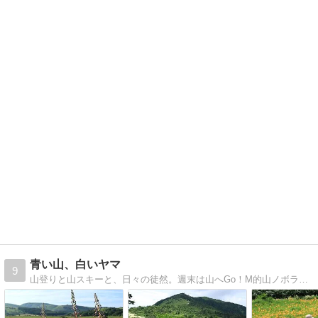
青い山、白いヤマ
9
山登りと山スキーと、日々の徒然。週末は山へGo！M的山ノボラー女子、まきchinの山行記録。