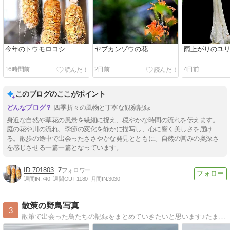
今年のトウモロコシ
ヤブカンゾウの花
雨上がりのユ
16時間前
2日前
4日前
このブログのここがポイント
四季折々の風物と丁寧な観察記録
身近な自然や草花の風景を繊細に捉え、穏やかな時間の流れを伝えます。
庭の花や川の流れ、季節の変化を静かに描写し、心に響く美しさを届け
る。散歩の途中で出会ったささやかな発見とともに、自然の営みの奥深さ
を感じさせる一篇一篇となっています。
701803
7
週間IN:
740
週間OUT:
1180
月間IN:
3030
散策の野鳥写真
3
散策で出会った鳥たちの記録をまとめていきたいと思います♪たまに会う動物も入るかもしれません公開タイミングは会ったタイミングとずれてしまうと思いますが、ご了承ください