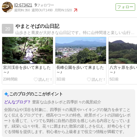
673421
9
週間IN:
350
週間OUT:
1490
月間IN:
1520
やまとそばの山日記
20
山歩きと蕎麦が大好きな山日記です。特に山仲間達と楽しい山行をずっと続けて行きたいと思っています。
宮川渓谷を歩いて来ました
長峰公園を歩いて来ました
八方ヶ原を歩
～♪
～♪
～♪
23時間前
3日前
5日前
このブログのここがポイント
豊富な山歩きレポと四季折々の風景紹介
全国の山や渓谷を対象に、四季折々の風景やハイキングの魅力を余すこと
なく伝えるブログです。標高やコースの特色、絶景ポイントの詳細なレポ
ートを通じて、いつでも気軽に自然の息吹を感じられる内容となっていま
す。緑深い山々や滝、花々に囲まれた散策の楽しさを伝え、好奇心をくす
ぐる情報を提供します。初心者から上級者まで役立つ情報が満載です。