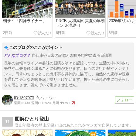
朝サイ「四神ライナー」
RRCB 大和高原 真夏の早朝
2026年7月の
ラン お見送り
2日前
6日前
8日前
このブログのここがポイント
自転車や日常の記録と趣味を緻密に綴る日誌調
長年の自転車ライフや趣味の習慣を淡々と記録しつつ、生活の中の小さな
発見や工夫を鋭く綴ることに特徴があります。日々の走行距離やメンテナ
ンス、日常のちょっとした出来事を具体的に描写し、自然体の思考や視点
を通して身近な趣味を深く掘り下げています。抑えた表現の中に自分らし
さを感じさせ、読んでいて飽きさせません。
1897973
9
週間IN:
430
週間OUT:
920
月間IN:
1790
図解ひとり登山
11
登山初級者の登山記録と山のあれこれをマンガで自習しています。