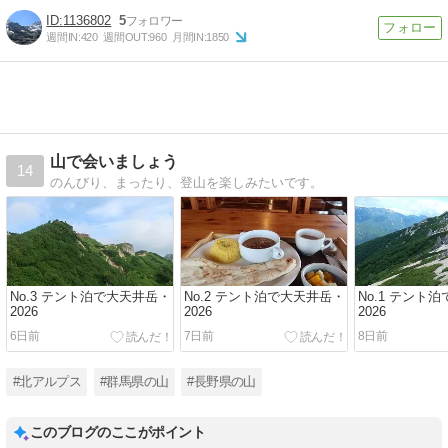
1136802
5
週間IN:
420
週間OUT:
960
月間IN:
1850
山で会いましょう
14
のんびり、まったり、登山を楽しみたいです。
No.3 テント泊で大天井岳・
No.2 テント泊で大天井岳・
No.1 テント
2026
2026
2026
6日前
7日前
8日前
#北アルプス
#群馬県の山
#長野県の山
このブログのここがポイント