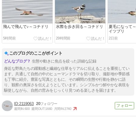
飛んで飛んで♪～コチドリ
水際を歩き回る～コチドリ
夏毛になって
イツブリ
5時間前
29時間前
2日前
このブログのここがポイント
生態や動きに焦点を絞った詳細な記録
身近な野鳥たちの躍動感と繊細な仕草をリアルに伝えることを重視してい
ます。共通して自然の中のヒューマンドラマを切り取り、撮影地や季節感
も丁寧に紹介。豊富な写真とともに、その瞬間の生態や行動を静かに語
り、観察の奥深さを伝えようとしています。シンプルかつ鮮やかな表現を
駆使しながら、自然の営みをじっくり見つめる楽しさを届けます。
2119063
20
週間IN:
600
週間OUT:
1660
月間IN:
2740