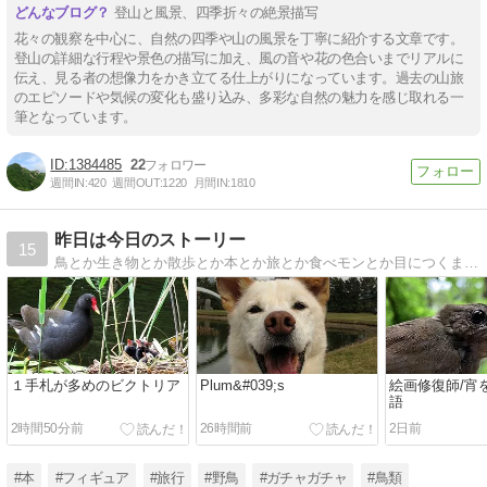
登山と風景、四季折々の絶景描写
花々の観察を中心に、自然の四季や山の風景を丁寧に紹介する文章です。
登山の詳細な行程や景色の描写に加え、風の音や花の色合いまでリアルに
伝え、見る者の想像力をかき立てる仕上がりになっています。過去の山旅
のエピソードや気候の変化も盛り込み、多彩な自然の魅力を感じ取れる一
筆となっています。
1384485
22
週間IN:
420
週間OUT:
1220
月間IN:
1810
昨日は今日のストーリー
15
鳥とか生き物とか散歩とか本とか旅とか食べモンとか目につくまま気になるまま撮り書きちゃらがす、好奇心だだびしゃの生活。
１手札が多めのビクトリア
Plum&#039;s
絵画修復師/宵
語
2時間50分前
26時間前
2日前
#本
#フィギュア
#旅行
#野鳥
#ガチャガチャ
#鳥類