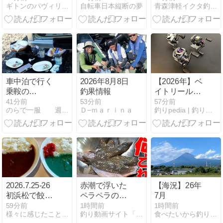
ギトンのパヴィリオン
自転車日本縦断の夢
青森津軽イクタ釣具店【MAGUBROS】
群」 (2)
歳空港）
車中泊で行く
2026年8月8日
【2026年】ベ
乗鞍の
釣果情報
イトリールの
旅・・・最終
コスパ最強モ
41分前
53分前
57分前
のらで一服 週末百姓物語と鉄の庵生活
Ｄ−ｍａｒｉｎａ
釣りpedia | 釣りに関する人物をお届け
回
デルは？実際
に使った感想
付きレビュー
2026.7.25-26
赤潮で浮いた
【海況】26年
初浜松で餃子
ペラペラの魚
7月
と初音ミクを
が衝撃だった
59分前
1時間前
1時間前
様々に感じたことの備忘録 | 日々の出来事で感じた諸々や欲…
釣り動画サイト「釣りエンタ」
食べたいから釣りたい
堪能も40℃超
【釣りいろ