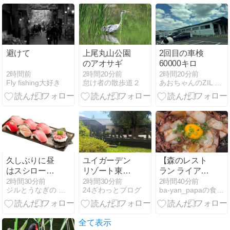
内病院様の建
物とヒポクラ
テスの木の写
真」
避けて
上尾丸山公園
2回目の車検
のアオサギ
60000キロ
2時間前
2時間20分前
2時間20分前
Fly fishing大好き
怠け者の散歩道２
あおちゃんのZIL Noble旅
久しぶりに昼
ユイガーデン
【森のレスト
はスシローに
リゾート東金
ラン ライアン
行く?
の子連れ宿泊
＠青森空港】
2時間30分前
2時間30分前
2時間40分前
ジルとうなぎの 風に吹かれて気ままにキャンプ
24ざわっとブログ
ba-yan_papaの食べ歩き日記、時々趣味も
記｜4歳・7歳
十和田名物牛
とグランピン
ばら焼きレビ
グ1泊2日
ュー！40代が
本音レビュー
全て表示