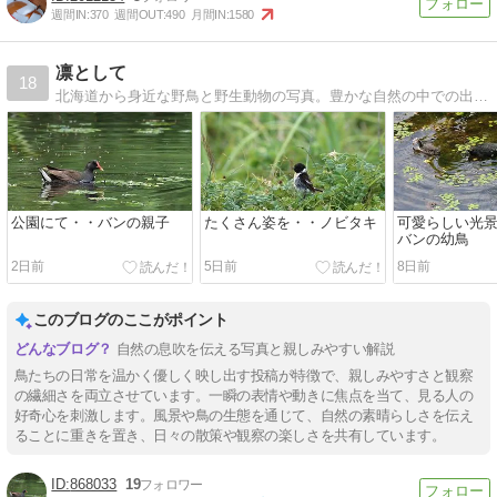
週間IN:
370
週間OUT:
490
月間IN:
1580
凛として
18
北海道から身近な野鳥と野生動物の写真。豊かな自然の中での出逢いを楽しんでいます。
公園にて・・バンの親子
たくさん姿を・・ノビタキ
可愛らしい光
バンの幼鳥
2日前
5日前
8日前
このブログのここがポイント
自然の息吹を伝える写真と親しみやすい解説
鳥たちの日常を温かく優しく映し出す投稿が特徴で、親しみやすさと観察
の繊細さを両立させています。一瞬の表情や動きに焦点を当て、見る人の
好奇心を刺激します。風景や鳥の生態を通じて、自然の素晴らしさを伝え
ることに重きを置き、日々の散策や観察の楽しさを共有しています。
868033
19