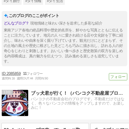
#タイ旅行
#タイ情報
#タイ生活
このブログのここがポイント
現地情緒と味わい深さを追求した多彩な紹介
東南アジア各地の絶品料理や歴史的名所を、鮮やかな写真とともに伝える
ことに注力しています。地元の人々に愛され続ける店や文化財を丁寧に紹
介し、味わいや由来を深く掘り下げています。観光だけにとどまらず、そ
の土地の風土や歴史に根ざした見どころも巧みに描き出し、訪れる人の好
奇心をじわりと刺激します。おいしい食べ歩きと歴史散策の双方を楽しめ
る内容構成は、真の魅力を伝えつつ、読み進める楽しさも追究していま
す。
2085859
11
週間IN:
16
週間OUT:
44
月間IN:
90
13
ブッ犬君が行く！（バンコク不動産屋ブログ）
バンコクの不動産会社のブログです。不動産だけではな
く、色々なバンコクの情報をアップしますので、お楽し
みに！