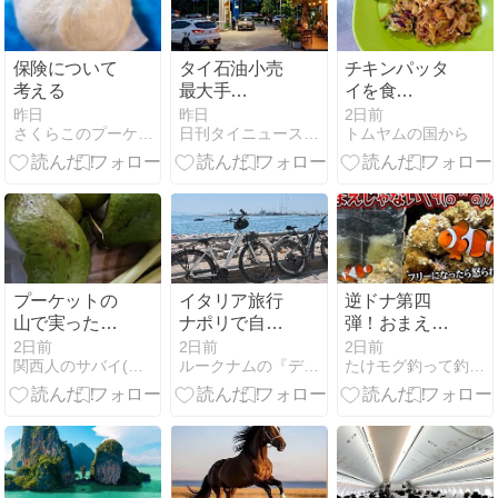
保険について
タイ石油小売
チキンパッタ
考える
最大手
イを食
PTTOR、上半
す！！！：
昨日
昨日
2日前
さくらこのプーケット的日常
日刊タイニュース | タイの今がわかる
トムヤムの国から
期売上3820億
Pad Thai &
バーツで9.2%
Tom Yum 2
増、EVとライ
フスタイル事
業に投資加速
プーケットの
イタリア旅行
逆ドナ第四
山で実ったア
ナポリで自転
弾！おまえじ
ボカドもらっ
車シティツア
ゃないやつ、
2日前
2日前
2日前
関西人のサバイ(バル)南国生活
ルークナムの『デブだけどタイで自転車のってます。』
たけモグ釣って釣られる釣りブログ+パタヤの海のかけら
た!
ー （4日め
たくさん確
2026年7月29
保！のまき
日）
2027/7/27