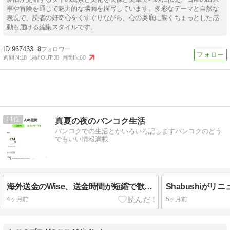
事や冒険を通じて魅力的な場面を描写しています。多彩なテーマと自然な
表現で、読者の好奇心をくすぐりながら、心の奥底に響くちょっとした感
動も届ける編集スタイルです。
967433
8
週間IN:
18
週間OUT:
38
月間IN:
60
11
真夏の夜のバンコク生活
バンコクでの生活とかいろいろ記しますバンコクのどう
でもいい情報満載
海外送金のWise、送金時間が短縮で歓喜の巻
Shabushiが
4ヶ月前
5ヶ月前