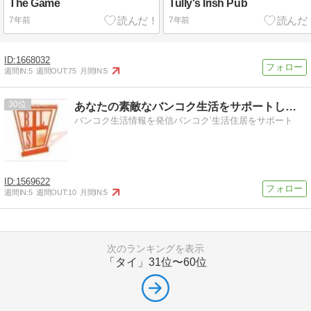
The Game
Tully's Irish Pub
7年前
7年前
1668032
週間IN:
5
週間OUT:
75
月間IN:
5
30
あなたの素敵なバンコク生活をサポートします。
バンコク生活情報を発信バンコク’生活住居をサポート
1569622
週間IN:
5
週間OUT:
10
月間IN:
5
次のランキングを表示
「タイ」
31位〜60位