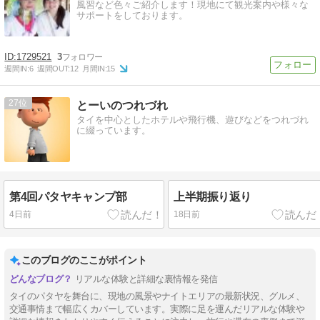
風習など色々ご紹介します！現地にて観光案内や様々な
サポートをしております。
1729521
3
週間IN:
6
週間OUT:
12
月間IN:
15
27
とーいのつれづれ
タイを中心としたホテルや飛行機、遊びなどをつれづれ
に綴っています。
第4回パタヤキャンプ部
上半期振り返り
4日前
18日前
このブログのここがポイント
リアルな体験と詳細な裏情報を発信
タイのパタヤを舞台に、現地の風景やナイトエリアの最新状況、グルメ、
交通事情まで幅広くカバーしています。実際に足を運んだリアルな体験や