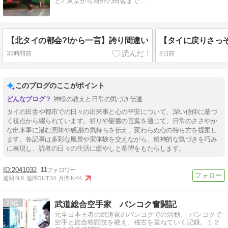
と♪ 東京から海外の田舎まで…
【北タイの都会?!から一言】誇り間違い
【タイに戻りさっ
33時間前
8日前
このブログのここがポイント
神様の教えと日常の気づき伝達
タイの田舎や都市での日々の出来事と心の平安について、深い信仰に基づ
く視点から綴られています。祈りや聖書の言葉を通じて、日常のささやか
な出来事に潜む意味や感謝の気持ちを伝え、変わらぬ心の持ち方を提案し
ます。各記事は多彩な風景や実体験を交えながら、精神的な気づきを巧み
に表現し、読者の日々の生活に癒やしと希望をもたらします。
2041032
11
週間IN:
8
週間OUT:
34
月間IN:
44
23
武道総合空手家 バンコク奮闘記
元全日本王者の武道家のバンコクでの活動。 バンコクで
空手と総合格闘技を教え、稽古を重ねていく記録。１２