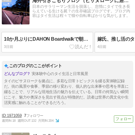
海外引きこもりブログ（ピサヌロークに居座る）
日本のサラリーマン生活を脱落し、怠惰にタイで生き長
らえている生ける屍？の生存確認ブログです。ブログ内
容はタイ生活は程々で猫や自転車ばかりな気がします。
10か月ぶりにDAHON Boardwalkで朝チャリ。パンクと変速不良の修理
3日前
4日前
このブログのここがポイント
実体験中心のタイ生活と日常風景
タイのピサヌロークを拠点に、多彩な日常トピックスを綴る実体験記録
だ。街の風景や食事、季節の移り変わり、個人的な出来事や思考を率直に
綴ることで、リアルな現地生活の魅力を伝えている。日常の何気ない瞬間
にこそ、魅力や奥深さを見出す視点が特徴的だ。読者は世界の異文化や生
活実感に触れることができるだろう。
1971059
7
週間IN:
18
週間OUT:
132
月間IN:
204