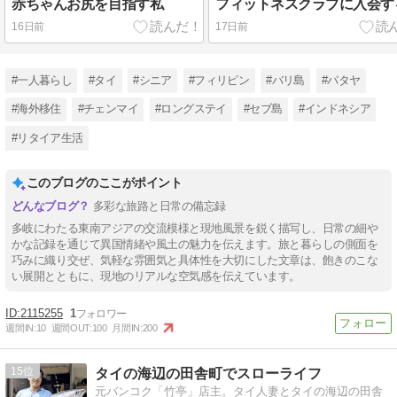
赤ちゃんお尻を目指す私
フィットネスクラブに入会す
16日前
17日前
#一人暮らし
#タイ
#シニア
#フィリピン
#バリ島
#パタヤ
#海外移住
#チェンマイ
#ロングステイ
#セブ島
#インドネシア
#リタイア生活
このブログのここがポイント
多彩な旅路と日常の備忘録
多岐にわたる東南アジアの交流模様と現地風景を鋭く描写し、日常の細や
かな記録を通じて異国情緒や風土の魅力を伝えます。旅と暮らしの側面を
巧みに織り交ぜ、気軽な雰囲気と具体性を大切にした文章は、飽きのこな
い展開とともに、現地のリアルな空気感を伝えています。
2115255
1
週間IN:
10
週間OUT:
100
月間IN:
200
15
タイの海辺の田舎町でスローライフ
元バンコク「竹亭」店主。タイ人妻とタイの海辺の田舎