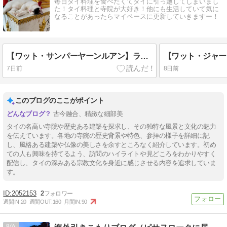
毎日タイ料理を食べたくてタイに引っ越してしまいまし
た！タイ料理と寺院が大好き！他にも生活していて気に
なることがあったらマイペースに更新していきますー！
【ワット・サンパーヤーンルアン】ランプーンで絶対行くべき美しい寺院。
7日前
8日前
このブログのここがポイント
古今融合、精緻な細部美
タイの名高い寺院や歴史ある建築を探求し、その独特な風景と文化の魅力
を伝えています。各地の寺院の歴史背景や特色、参拝の様子を詳細に記
し、風格ある建築や仏像の美しさを余すところなく紹介しています。初め
ての人も興味を持てるよう、訪問のハイライトや見どころをわかりやすく
配信し、タイの深みある宗教文化を身近に感じさせる内容を追求していま
す。
2052153
2
週間IN:
20
週間OUT:
160
月間IN:
90
8