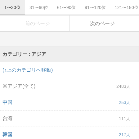
1〜30位
31〜60位
61〜90位
91〜120位
121〜150位
前のページ
次のページ
カテゴリー : アジア
(↑上のカテゴリへ移動)
※アジア(全て)
2483
中国
253
台湾
111
韓国
217