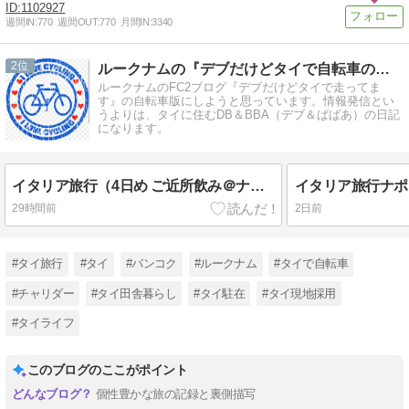
1102927
週間IN:
770
週間OUT:
770
月間IN:
3340
2
ルークナムの『デブだけどタイで自転車のってます。』
ルークナムのFC2ブログ『デブだけどタイで走ってま
す』の自転車版にしようと思っています。情報発信とい
うよりは、タイに住むDB＆BBA（デブ＆ばばあ）の日記
になります。
イタリア旅行（4日め ご近所飲み＠ナポリ2026年7月29日）
29時間前
2日前
#タイ旅行
#タイ
#バンコク
#ルークナム
#タイで自転車
#チャリダー
#タイ田舎暮らし
#タイ駐在
#タイ現地採用
#タイライフ
このブログのここがポイント
個性豊かな旅の記録と裏側描写