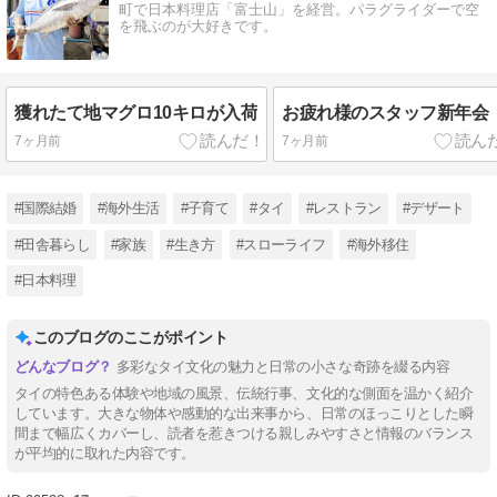
町で日本料理店「富士山」を経営。パラグライダーで空
を飛ぶのが大好きです。
獲れたて地マグロ10キロが入荷
お疲れ様のスタッフ新年会
7ヶ月前
7ヶ月前
#国際結婚
#海外生活
#子育て
#タイ
#レストラン
#デザート
#田舎暮らし
#家族
#生き方
#スローライフ
#海外移住
#日本料理
このブログのここがポイント
多彩なタイ文化の魅力と日常の小さな奇跡を綴る内容
タイの特色ある体験や地域の風景、伝統行事、文化的な側面を温かく紹介
しています。大きな物体や感動的な出来事から、日常のほっこりとした瞬
間まで幅広くカバーし、読者を惹きつける親しみやすさと情報のバランス
が平均的に取れた内容です。