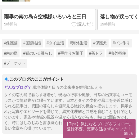
雨季の南の島☆空模様いろいろと三日月など
5時間前
29時間前
#保護猫
#国際結婚
#タイ生活
#海外生活
#保護犬
#パン作り
#南の島
#猫のいる暮らし
#手作りお菓子
#茶トラ
#海外移住
#プーケット
このブログのここがポイント
現地体験と日々の出来事を鮮明に伝える
タイの南の島で暮らす著者が、現地の行事や風景、日常の出来事をユーモ
ラスかつ情緒豊かに綴っています。日本とタイの文化や風土を身近に感じ
られる記事は、異国の暮らしを垣間見る絶好の機会を提供します。掲示さ
れた写真やエピソードを通じて、異文化理解と共感を育むことを目的とし
ています。家族や地域の風景を温かく描きながらも、時には面白おかし
く、時にはしみじみと書き綴られており、読者にとって親しみやすく心地
【Tips】気になるブログをフォロー。

良い文章を心掛けています。
登録不要。更新を逃さずキャッチ！
閉じる