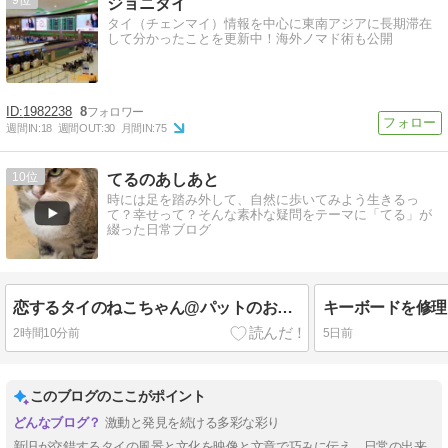
9
ジョニタイ
タイ（チェンマイ）情報を中心に東南アジアに長期滞在
して分かったことを更新中！海外ノマド術も公開
1982238
8
週間IN:
18
週間OUT:
30
月間IN:
75
10
てるのあしあと
時には足を踏み外して、自然に歩いてみよう生きるっ
て？幸せって？そんな素朴な疑問をテーマに「てる」が
綴った日常ブログ
恋するタイのねこちゃん@パットのお姉さんのレストラン
キーボードを修理
2時間10分前
5日前
このブログのここがポイント
激動と発見を続ける多彩な彩り
新旧が交錯するタイの風景と文化を映像と文章で巧みに伝え、日常の出来