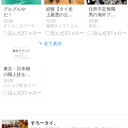
グルグルや
続報【タイ史
住所不定無職
だ！
上最悪の公務
男の海外プラ
員試験不正事
プラ旅(インド
2日前
2日前
2日前
さくらこのプーケット的日常
南国タイでウエルネスな生活を
未定.....
件】不正に関
ネシア編第1
与した5,925人
章)
を解雇または
採用候補者名
全て表示
簿から
東京・日本橋
の職人技をタ
イにお届け！
3日前
バンコク駐在ラウンジ
「日本橋とん
かつ 一
HAJI…（タイ
ニュースクロ
スボンバー）
7
すろータイ。