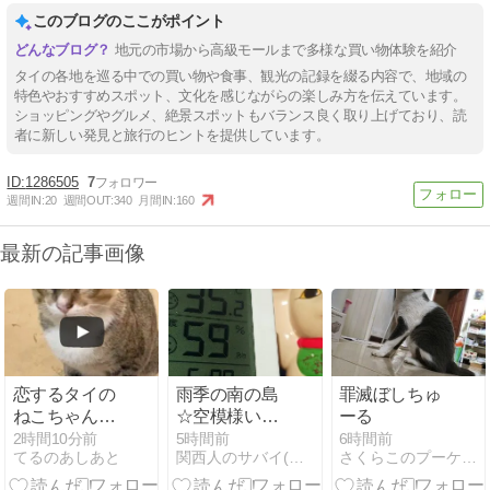
このブログのここがポイント
地元の市場から高級モールまで多様な買い物体験を紹介
タイの各地を巡る中での買い物や食事、観光の記録を綴る内容で、地域の
特色やおすすめスポット、文化を感じながらの楽しみ方を伝えています。
ショッピングやグルメ、絶景スポットもバランス良く取り上げており、読
者に新しい発見と旅行のヒントを提供しています。
1286505
7
週間IN:
20
週間OUT:
340
月間IN:
160
最新の記事画像
恋するタイの
雨季の南の島
罪滅ぼしちゅ
ねこちゃん@
☆空模様いろ
ーる
パットのお姉
いろと三日月
2時間10分前
5時間前
6時間前
てるのあしあと
関西人のサバイ(バル)南国生活
さくらこのプーケット的日常
さんのレスト
など
ラン