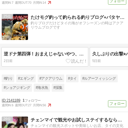
週間IN:
7
週間OUT:
70
月間IN:
14
25
たけモグ釣って釣られる釣りブログ+パタヤの海のかけら
釣りブログだけどタイの海がオフシーズンの時はアクア
リウムブログです
逆ドナ第四弾！おまえじゃないやつ、たくさん確保！のまき2027/7/27
2日前
5日前
#釣り
#エギング
#アクアリウム
#タイ
#ルアーフィッシング
#ショアジギング
#海水魚
#採集
2141189
1
週間IN:
6
週間OUT:
27
月間IN:
56
26
チェンマイで観光やお試しステイするなら『バーン・チェンマイ』
チェンマイの観光スポットや美味しいお店、タイの文化