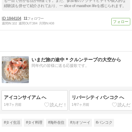
も一目で分かる点が特徴です。また、参加者のアクティビティや個人的な
経験談も併せて紹介されており、一 slice of marathon lifeを感じられます。
1844104
11
週間IN:
102
週間OUT:
384
月間IN:
408
6
いまだ旅の途中＊クルンテープの大空から
同年代の皆様に送る応援歌です。
アイコンサイアム へ
リバーシティ バンコク へ
1年7ヶ月前
1年7ヶ月前
#タイ生活
#タイ料理
#海外在住
#カオソーイ
#バンコク