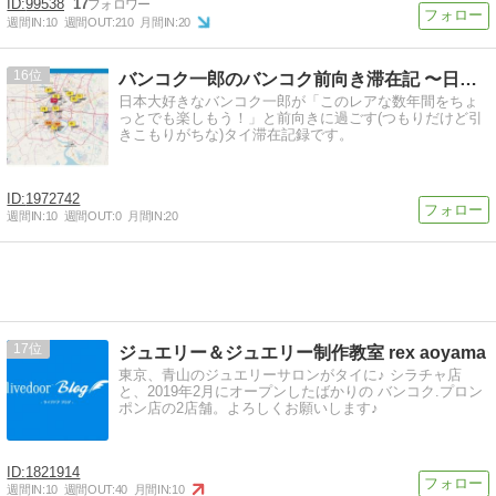
99538
17
週間IN:
10
週間OUT:
210
月間IN:
20
16
バンコク一郎のバンコク前向き滞在記 〜日本に帰るその日まで〜
日本大好きなバンコク一郎が「このレアな数年間をちょ
っとでも楽しもう！」と前向きに過ごす(つもりだけど引
きこもりがちな)タイ滞在記録です。
1972742
週間IN:
10
週間OUT:
0
月間IN:
20
17
ジュエリー＆ジュエリー制作教室 rex aoyama
東京、青山のジュエリーサロンがタイに♪ シラチャ店
と、2019年2月にオープンしたばかりの バンコク.プロン
ポン店の2店舗。よろしくお願いします♪
1821914
週間IN:
10
週間OUT:
40
月間IN:
10