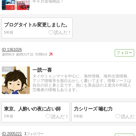
年６月道場開設！
ブログタイトル変更しました。
5年前
1361026
週間IN:
8
週間OUT:
32
月間IN:
8
24
一読一喜
タイやミャンマーを中心に、海外情報、海外出張情報、
アジア情報等を面白おかしく書いてます。情報ソースは
自分の目と鼻と足です。他にも英会話の上達法や外国人
労働者の情報もあります。
東京、人酔いの夜に占い師
力シリーズ 噛む力
5年前
5年前
2005221
1