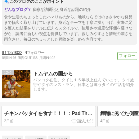
このブログのここがポイント
多彩な訪問記と身近な話題の紹介
食や生活のちょっとしたハマりものから、地域ならではのささやかな発見
まで幅広く取り上げています。身近なテーマを丁寧に掘り下げ、実際に足
を運んだ結果をリアルに伝えるスタイルで、強引さや過度な評価を避けな
がら、読者に新しい視点を提供しています。親しみやすさと情報の濃さを
両立させ、毎日のちょっとした冒険を楽しめる内容です。
1379032
4
週間IN:
16
週間OUT:
136
月間IN:
192
12
トムヤムの国から
バンコク在住、タイに１５年以上住んでいます。タイ旅
行やタイのレストラン、日本とは違うタイの生活を紹介
します。
チキンパッタイを食す！！！：Pad Thai & Tom Yum 2
2日前
4日前