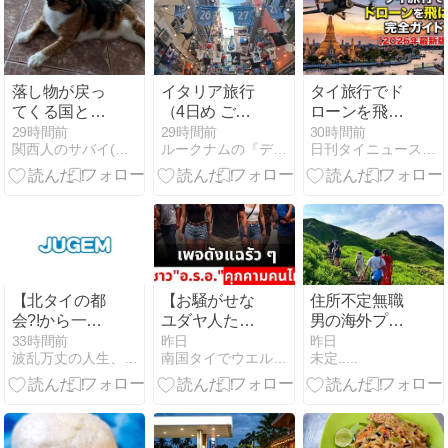
亡・多数負傷
は祖父母を射
容疑者の生徒
殺
は自殺
落し物が戻っ
イタリア旅行
タイ旅行でド
てくる国と来
（4日め ご近
ローンを飛ば
ない国の違い
所飲み＠ナポ
す完全ガイド
29時間前
29時間前
30時間前
関西人のサバイ(バル)南国生活
ルークナムの『デブだけどタイで自転車のってます。』
日刊タイニュース | タイの今がわかる
(私見)
リ2026年7月
【2026年最新
29日）
版】
【北タイの都
【お騒がせな
住所不定無職
会?!から一
ユダヤ人た
男の海外プラ
言】誇り間違
ち】今度はサ
プラ旅(インド
33時間前
昨日
昨日
波乱万丈の人生、そして… 旅立ち♪
南国タイでウエルネスな生活を
未定.....
い
ムイ島のタイ
ネシア編第２
事業者を恫喝
章)