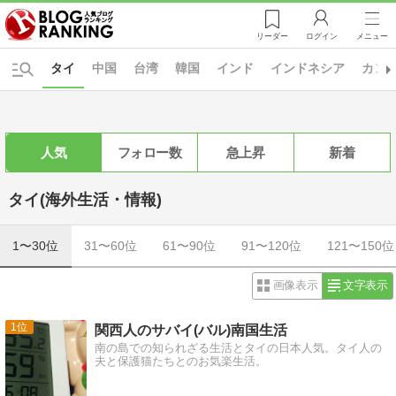
リーダー
ログイン
メニュー
タイ
中国
台湾
韓国
インド
インドネシア
カン
人気
フォロー数
急上昇
新着
タイ(海外生活・情報)
1〜30位
31〜60位
61〜90位
91〜120位
121〜150位
画像表示
文字表示
1
関西人のサバイ(バル)南国生活
南の島での知られざる生活とタイの日本人気。タイ人の
夫と保護猫たちとのお気楽生活。