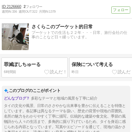
2126660
2
週間IN:
336
週間OUT:
322
月間IN:
1379
4
さくらこのプーケット的日常
プーケットでの生活も２２年・・・日常、旅行会社の仕
事のことなど日々綴っています。
罪滅ぼしちゅーる
保険について考える
6時間前
昨日
このブログのここがポイント
多彩なテーマと地域の風景を丁寧に紹介
タイの文化や風景、日常のささやかな出来事を豊かに伝えることを特徴と
しています。各記事は異なるテーマを扱い、歴史の背景や現地の雰囲気、
名所の魅力をわかりやすく丁寧に描写。伝統的な建築や食文化、季節の風
物詩から人々の生活まで、多角的に掘り下げているため、タイを身近に感
じられる内容となっています。写真やエピソードを通じて、現地の温かさ