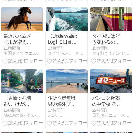
最近スパムメ
【Underwater:
タイ国鉄はど
イルが増えた
Log】2日目の
う変わるの
ので
朝はいい天
か？ レッドラ
11時間前
13時間前
15時間前
南国タイでウエルネスな生活を
タイで遊ぶ 。 タイでのダイビングのお話
タイ好き！ポンセの大冒険
DEEPSEEKに
気、
インから読み
対策をたずね
Honeycomb・
解くSRTの未
たら
Koh Taruへ｜
来図
リペ島 2026年
7月26日
【更新：死者
住所不定無職
バンコク近郊
9人、けが人
男の海外プラ
の中学校で男
15人】バンコ
プラ旅(インド
子生徒が銃乱
15時間前
17時間前
22時間前
MASAの気がむいたら日記 2nd Edition
未定.....
日刊タイニュース | タイの今がわかる
ク北郊の中高
ネシア編第３
射、教員や児
学校で乱射事
章)
童9人死亡15
件、2人死
人負傷 自宅で