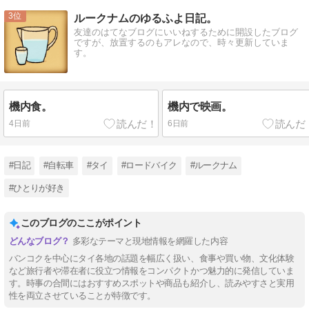
Mute
3
ルークナムのゆるふよ日記。
友達のはてなブログにいいねするために開設したブログ
ですが、放置するのもアレなので、時々更新していま
す。
機内食。
機内で映画。
4日前
6日前
#日記
#自転車
#タイ
#ロードバイク
#ルークナム
#ひとりが好き
このブログのここがポイント
多彩なテーマと現地情報を網羅した内容
バンコクを中心にタイ各地の話題を幅広く扱い、食事や買い物、文化体験
など旅行者や滞在者に役立つ情報をコンパクトかつ魅力的に発信していま
す。時事の合間にはおすすめスポットや商品も紹介し、読みやすさと実用
性を両立させていることが特徴です。