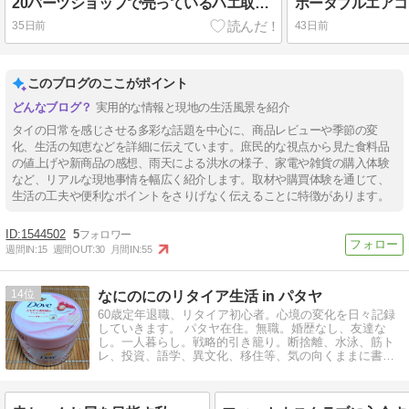
20バーツショップで売っているハエ取り紙の効果
35日前
43日前
このブログのここがポイント
実用的な情報と現地の生活風景を紹介
タイの日常を感じさせる多彩な話題を中心に、商品レビューや季節の変
化、生活の知恵などを詳細に伝えています。庶民的な視点から見た食料品
の値上げや新商品の感想、雨天による洪水の様子、家電や雑貨の購入体験
など、リアルな現地事情を幅広く紹介します。取材や購買体験を通じて、
生活の工夫や便利なポイントをさりげなく伝えることに特徴があります。
1544502
5
週間IN:
15
週間OUT:
30
月間IN:
55
14
なにのにのリタイア生活 in パタヤ
60歳定年退職、リタイア初心者。心境の変化を日々記録
していきます。 パタヤ在住。無職。婚歴なし、友達な
し。一人暮らし。戦略的引き籠り。断捨離、水泳、筋ト
レ、投資、語学、異文化、移住等、気の向くままに書き
ます。