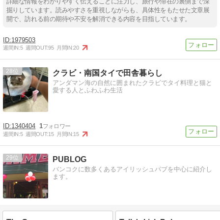
詳細な情報をわかりやすく伝えることに注力し、旅行や滞在の裏側まで深
掘りしています。読みやすさを重視しながらも、具体性をもたせた文章展
開で、訪れる前の期待や不安を解消できる内容を目指しています。
1979503
週間IN:
5
週間OUT:
95
月間IN:
20
28
クラビ・南国タイで田舎暮らし
アンダマン海の自然に囲まれたクラビでタイ料理と猫と
愛する人とふわふわ生活
1340404
1
週間IN:
5
週間OUT:
15
月間IN:
15
29
PUBLOG
バンコクに数多くあるアイリッシュパブを中心に紹介し
ます。