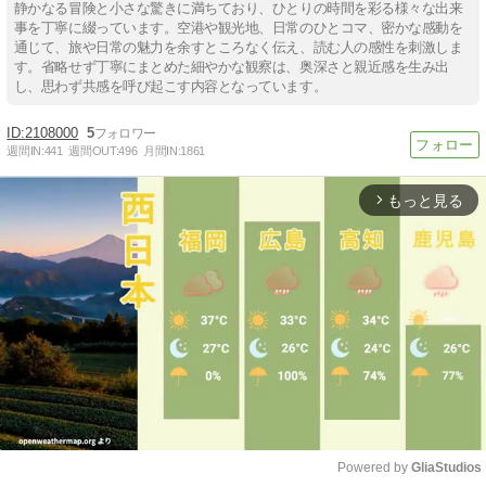
静かなる冒険と小さな驚きに満ちており、ひとりの時間を彩る様々な出来
事を丁寧に綴っています。空港や観光地、日常のひとコマ、密かな感動を
通じて、旅や日常の魅力を余すところなく伝え、読む人の感性を刺激しま
す。省略せず丁寧にまとめた細やかな観察は、奥深さと親近感を生み出
し、思わず共感を呼び起こす内容となっています。
2108000
5
週間IN:
441
週間OUT:
496
月間IN:
1861
もっと見る
arrow_forward_ios
Powered by 
GliaStudios