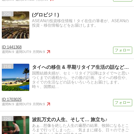
20
(グロビジ！)
ASEANの投資移住情報！タイ在住の筆者が、ASEANの
投資・移住情報などをお届けします。
1441368
週間IN:
9
週間OUT:
9
月間IN:
9
21
タイへの移住 & 早期リタイア生活の話などをいろいろと
国際結婚夫婦が、セミ・リタイア以降はタイで〜と思い
つくまでの過程から、その後の計画、タイへの移住や、
タイでの生活などの話をいろいろとお届けします。
時々、国際結…
1703025
週間IN:
9
週間OUT:
9
月間IN:
9
22
波乱万丈の人生、そして… 旅立ち♪
あぁ...想像を絶した人生の遍歴の結果、牧師になるとこ
ろまで行ってしまった... 気ままに綴る、日々のできご