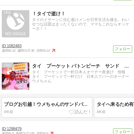
18
！タイで逝け！
タイのイサーンに住む逝けメンが日常生活を綴る。わい
せつな話題はまったくないので、ママもこれならオッケ
ーさ！！
1082483
週間IN:
10
週間OUT:
40
月間IN:
10
19
タイ プーケット パトンビーチ サンド バー 夜遊び情報
タイ プーケットで一軒日本人オーナー夜遊び 情報
タイ プーケットで一軒だけ 日本人でバーのオーナー
ウメちゃん
ブログお引越！ウメちゃんのサンドバー＆プーケット夜遊びブログ
4年前
4年前
1298479
週間IN:
9
週間OUT:
108
月間IN:
9