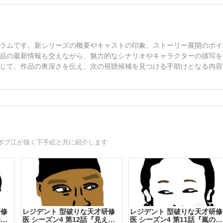
ラムです。新シリーズの概要やキャストの印象、ストーリー展開のポイ
品の最新情報も交えながら、魅力的なシナリオやキャラクターの描写を
じて、作品の奥深さを伝え、次の視聴候補を見つける手助けとなる内容
ボブ江が描く下手絵と共に紹介します
研修
レジデント 型破りな天才研修
レジデント 型破りな天才研修
供た
医 シーズン4 第12話『見えざ
医 シーズン4 第11話『嵐のあ