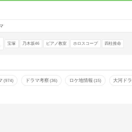
マ
検索
宝塚
乃木坂46
ピアノ教室
ホロスコープ
四柱推命
マ
ドラマ考察
ロケ地情報
大河ド
974
36
15