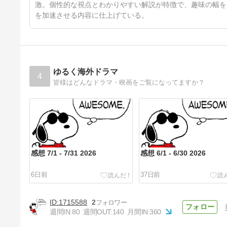
激。個性的な視点とわかりやすい解説が特徴で、趣味の幅を
を加速させる内容に仕上げている。
ゆるく海外ドラマ
4
皆様はどんなドラマ・映画をご覧になってますか？
感想 7/1 - 7/31 2026
感想 6/1 - 6/30 2026
6日前
37日前
1715588
2
週間IN:
80
週間OUT:
140
月間IN:
360