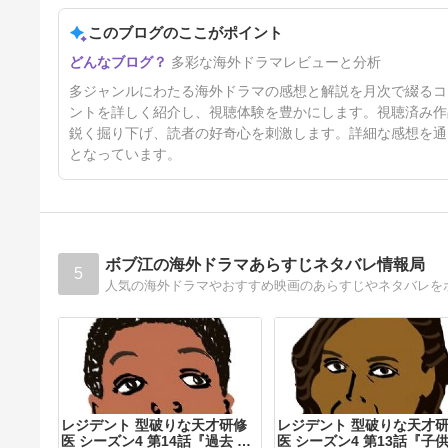
このブログのここがポイント
感想 4/1 - 4/30 2026
多彩な海外ドラマレビューと分析
4ヶ月前
多ジャンルにわたる海外ドラマの感想と解説を月次で綴るコ
ントを詳しく紹介し、視聴体験を豊かにします。視聴済み作
鋭く掘り下げ、読者の好奇心を刺激します。詳細な感想を通
となっています。
ボブ江の海外ドラマあらすじネタバレ情報局
5
人気の海外ドラマやおすすめ映画のあらすじやネタバレを
レジデント 型破りな天才研修
レジデント 型破りな天才
医 シーズン4 第14話『過去 現
医 シーズン4 第13話『子