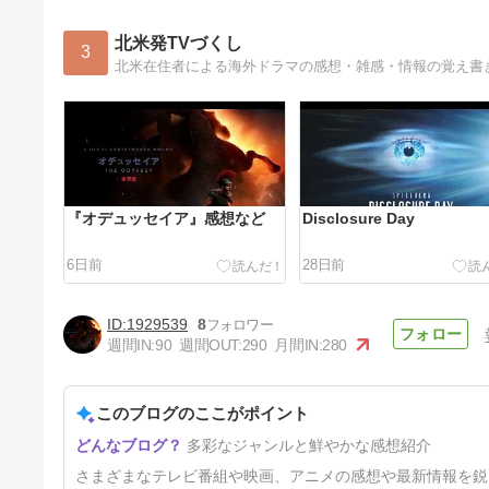
北米発TVづくし
3
北米在住者による海外ドラマの感想・雑感・情報の覚え書
『オデュッセイア』感想など
Disclosure Day
6日前
28日前
1929539
8
週間IN:
90
週間OUT:
290
月間IN:
280
このブログのここがポイント
グレイズ・アナトミー シーズ
多彩なジャンルと鮮やかな感想紹介
ン22 第12話 ネタバレ感想
83日前
さまざまなテレビ番組や映画、アニメの感想や最新情報を鋭