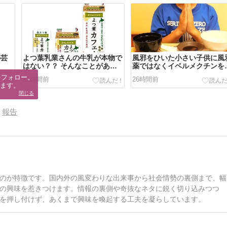
の芸
よつ葉乳業さんの牛乳が本物で
風邪をひいた小さい子供に風
はない？？ そんなことがあり
薬ではなくイベルメクチンを
得るのでしょうか？？ (ToT)
ませてみたところ・・・こ、
フォロー。

21時間前
26時間前
こ、こんな・・
ます。
閉じる
報告
のが特徴です。国内外の風変わりな出来事から社会情勢の裏側まで、幅
の興味を惹きつけます。情報の裏側や奇抜なネタに鋭く切り込みつつ
を押し付けず、あくまで興味を喚起する工夫を凝らしています。