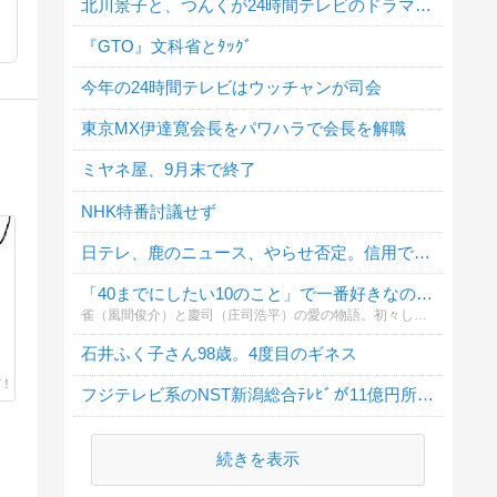
北川景子と、つんくが24時間テレビのドラマで夫婦役
『GTO』文科省とﾀｯｸﾞ
今年の24時間テレビはウッチャンが司会
東京MX伊達寛会長をパワハラで会長を解職
ミヤネ屋、9月末で終了
NHK特番討議せず
日テレ、鹿のニュース、やらせ否定。信用できますか？
「40までにしたい10のこと」で一番好きなのは第何話？
雀（風間俊介）と慶司（庄司浩平）の愛の物語。初々しいシーンからラブラブに至るまで。あなたの好きな理由を添えて投票してください！
石井ふく子さん98歳。4度目のギネス
フジテレビ系のNST新潟総合ﾃﾚﾋﾞが11億円所得隠し
続きを表示