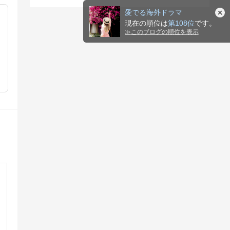
愛でる海外ドラマ
現在の順位は
第108位
です。
≫
このブログの順位を表示