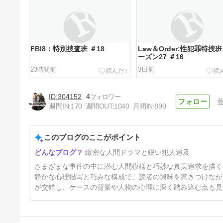
FBI8：特別捜査班 ＃18
Law＆Order:性犯罪特捜班
ーズン27 ＃16
23時間前
3日前
304152
4
週間IN:
170
週間OUT:
1040
月間IN:
890
このブログのここがポイント
FBI8：特別捜査班 ＃17
緻密な人間ドラマと鋭い犯人追及
7日前
さまざまな事件の中に潜む人間模様と巧妙な真実追求を描く
静かな心理描写と巧みな構成で、読者の興味を惹きつけなが
が交錯し、ケースの背景や人物の心理に深く踏み込む点も見