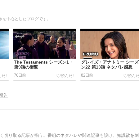
きを中心としたブログです。
The Testaments シーズン1・
グレイズ・アナトミー シーズ
第9話の衝撃
ン22 第13話 ネタバレ感想
76日前
82日前
報告
く切り取る記事が揃う。番組のネタバレや関連記事も設け、知識欲を刺