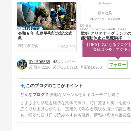
令和８年 広島平和記念記念式
歌姫 アリアナ・グランデ
典
能活動休止と悪魔崇拝！！
【TIPS】気になるブログを
2時間40分前
14時間前
登録は不要！すぐ使え
1506569
48
週間IN:
2220
週間OUT:
3910
月間IN:
8950
このブログのここがポイント
熊本地震の募金、寄付は、日・
多彩なジャンルを斬るユーモアと鋭さ
本・赤・十・字を通しておこな
ってはいけません！赤・十字の
2日前
さまざまな話題を軽快な文体で届け、時に驚きや笑いを誘う
所有者は・・
広く取り上げながらも、直感的で刺さる表現を用いて読む者
も、軽妙な語り口で読みやすさも確保。情報の真偽や重要性