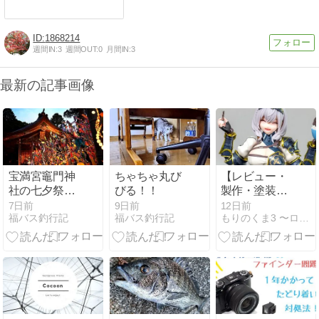
1868214
週間IN:
3
週間OUT:
0
月間IN:
3
最新の記事画像
宝満宮竈門神
ちゃちゃ丸び
【レビュー・
社の七夕祭に
びる！！
製作・塗装】
行ってきまし
マックスファ
7日前
9日前
12日前
福バス釣行記
福バス釣行記
もりのくま3 〜ロードバイクとドールの日々〜
た。
クトリー[Max
Factory]
PLAMATEA
ホロライブ白
銀ノエル 【プ
ラモデル】