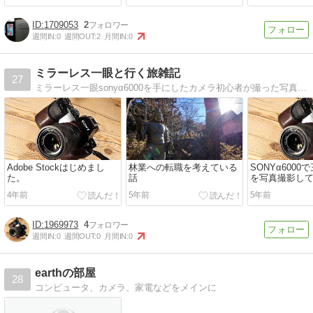
てきました
1709053
2
週間IN:
0
週間OUT:
2
月間IN:
0
ミラーレス一眼と行く旅雑記
27
ミラーレス一眼sonyα6000を手にしたカメラ初心者が撮った写真と場所の紹介を綴る雑記
Adobe Stockはじめまし
林業への転職を考えている
SONYα600
た。
話
を写真撮影し
4年前
5年前
5年前
1969973
4
週間IN:
0
週間OUT:
0
月間IN:
0
earthの部屋
28
コンピュータ、カメラ、家電などをメインに