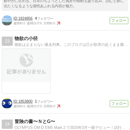
鮮やかに伝わる。日常のちょっとした風景や感動も盛り込み、読むと旅に
出たくなるような個性あふれる内容が魅力。
1924856
4
週間IN:
0
週間OUT:
8
月間IN:
0
物欲の小径
23
物欲は止まらない暴走列車。このブログは己が欲求の赴くまま購買を繰り返した男の、挫折と失敗に満ちあふれた、やらかしの記録である。
1853800
1
週間IN:
0
週間OUT:
5
月間IN:
0
冒険の書〜ＮとG〜
24
OLYMPUS OM-D EM5 Mark２で2015年3月一眼デビュー！試行錯誤しながらカメラの世界とレンズ沼にハマりつつある。