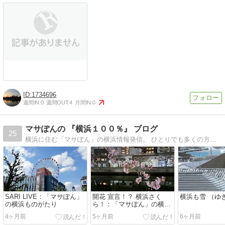
1734696
週間IN:
0
週間OUT:
4
月間IN:
0
マサぽんの 『横浜１００％』 ブログ
25
横浜に住む「マサぽん」の横浜情報発信。 ひとりでも多くの方が「横浜に遊びに行きたい」と思ってくれたら良いなぁ〜。
SARI LIVE：「マサぽん」
開花 宣言！？ 横浜さく
横浜も雪 （ゆ
の横浜ものがたり
ら！：「マサぽん」の横浜
ものがたり
4ヶ月前
5ヶ月前
6ヶ月前