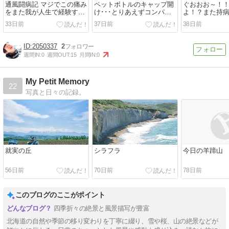
通風闘病記 マジでこの痛み
ペットボトルのキャップ開
ぐおおお～！
をまた我が人生で経験する
け･･･とりあえずコンパク
よ！？また持
事になるとは
トで済む物に刷新
まった。orz
33日前
37日前
38日前
2050337
2
週間IN:
0
週間OUT:
15
月間IN:
0
My Petit Memory
22
写真と日々の記録。
就実の丘
シラフラ
今日の羊蹄山
56日前
70日前
78日前
このブログのここがポイント
四季折々の絶景と風景描写が豊富
北海道の自然や季節の移り変わりを丁寧に綴り、雪や桜、山の絶景などが