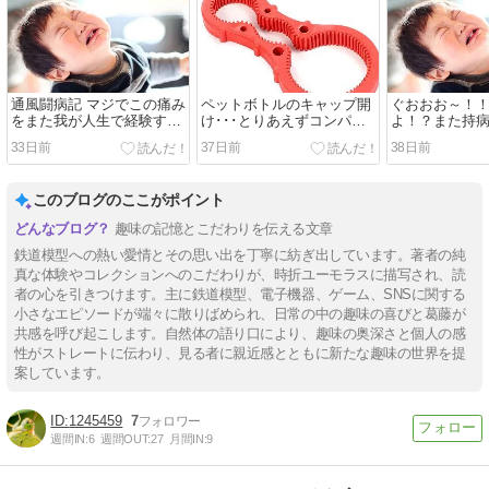
通風闘病記 マジでこの痛み
ペットボトルのキャップ開
ぐおおお～！
をまた我が人生で経験する
け･･･とりあえずコンパク
よ！？また持
事になるとは
トで済む物に刷新
まった。orz
33日前
37日前
38日前
このブログのここがポイント
趣味の記憶とこだわりを伝える文章
鉄道模型への熱い愛情とその思い出を丁寧に紡ぎ出しています。著者の純
真な体験やコレクションへのこだわりが、時折ユーモラスに描写され、読
者の心を引きつけます。主に鉄道模型、電子機器、ゲーム、SNSに関する
小さなエピソードが端々に散りばめられ、日常の中の趣味の喜びと葛藤が
共感を呼び起こします。自然体の語り口により、趣味の奥深さと個人の感
性がストレートに伝わり、見る者に親近感とともに新たな趣味の世界を提
案しています。
1245459
7
週間IN:
6
週間OUT:
27
月間IN:
9