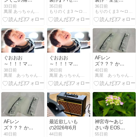
をまた我が人
ワ たまごひこ
装】Revell
33日前
35日前
36日前
萬屋 あっちゃん商店 〜レンズ＆万年筆沼にようこそ♪〜
もりのくま3 〜ロードバイクとドールの日々〜
もりのくま3 〜ロードバイクとドールの日々〜
生で経験する
ーき F-14 トム
Fast&Furious
事になるとは
キャット
BRAIAN'S
MITSUBISHI
ECLIPSE ドイ
ツレベル 1/25
ワイルドスピ
ード 三菱 エク
リプス ブライ
ぐおおお
ぐおおお
AFレン
アン
～！！！マジ
～！！！マジ
ズ？？？ かな
【#carmodel】
かよ！？また
かよ！？また
り眉唾ですが
38日前
38日前
40日前
萬屋 あっちゃん商店 レンズ＆万年筆沼にようこそ
萬屋 あっちゃん商店 〜レンズ＆万年筆沼にようこそ♪〜
萬屋 あっちゃん商店 レンズ＆万年筆沼にようこそ
持病が増えて
持病が増えて
買って見た。
しまった。orz
しまった。orz
一応近目では
使えてる感じ
か？？？
AFレン
最近欲しいも
神宮寺〜あじ
ズ？？？ かな
の2026年6月
さい寺 EOS
り眉唾ですが
5D Mark IV
40日前
44日前
55日前