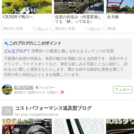
CB250Rで鴨川へ
佐原の街並み（何度変換し
弁天橋
ても「鰆」って出る）
2年10ヶ月前
2年10ヶ月前
3年前
このブログのここがポイント
四季折々の風景と癒しを伝えるコンテンツが充実
千葉県の自然や街並み、名所の魅力を気軽に伝える内容です。花見やサイ
クリング、ライドスポットなど、身近な楽しみを写真とともに紹介し、訪
れる人に癒しと発見をもたらします。豊かな緑や伝統的な景色を通じて、
日常の中に特別なひとときを提案しています。
2075285
6
週間IN:
0
週間OUT:
13
月間IN:
1
コストパフォーマンス追及型ブログ
13
for your costperformance