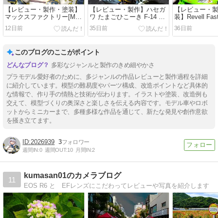
【レビュー・製作・塗装】
【レビュー・製作】ハセガ
【レビュー・
マックスファクトリー[Max
ワ たまごひこーき F-14 ト
装】Revell Fast
Factory] PLAMATEA ホロ
ムキャット
BRAIAN'S MIT
12日前
35日前
36日前
ライブ白銀ノエル 【プラモ
ECLIPSE ド
デル】
1/25 ワイルド
菱 エクリプス
このブログのここがポイント
【#carmodel】
多彩なジャンルと製作のきめ細やかさ
プラモデル愛好者のために、多ジャンルの作品レビューと製作過程を詳細
に紹介しています。模型の難易度やパーツ構成、改造ポイントなど具体的
な情報で、作り手の情熱と技術が伝わります。イラストや塗装、改造例も
交えて、模型づくりの奥深さと楽しさを伝える内容です。モデル車やロボ
ットからミニカーまで、多種多様な作品を通じて、新たな発見や創作意欲
を掻き立てます。
2026939
3
週間IN:
0
週間OUT:
10
月間IN:
2
kumasan01のカメラブログ
11
EOS R6 と EFレンズにこだわってレビューや写真を紹介します