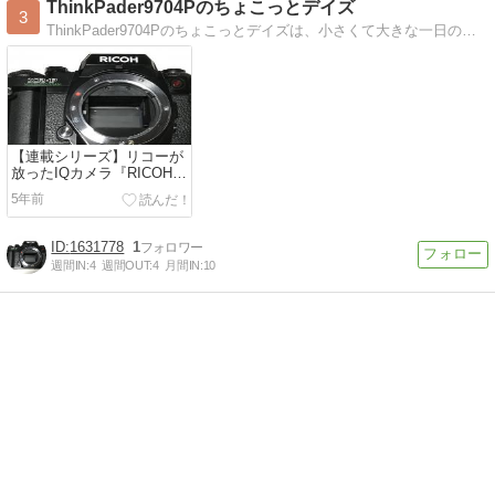
ThinkPader9704Pのちょこっとデイズ
3
ThinkPader9704Pのちょこっとデイズは、小さくて大きな一日の出来事や趣味などを綴る小さなウェブログです。
【連載シリーズ】リコーが
放ったIQカメラ『RICOH
XR-P』 ～その1 リコー渾
5年前
身のプログラム機をちょこ
っと見てみよう～
1631778
1
週間IN:
4
週間OUT:
4
月間IN:
10