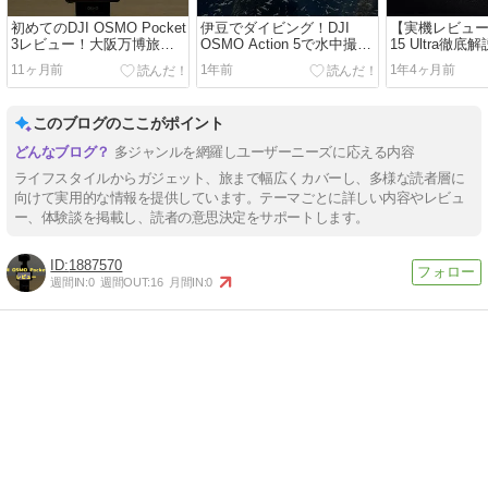
初めてのDJI OSMO Pocket
伊豆でダイビング！DJI
【実機レビュー】
3レビュー！大阪万博旅行
OSMO Action 5で水中撮影
15 Ultra徹
で使って感じた使い勝手と
してみた【使い勝手＆映像
スペック・Lei
11ヶ月前
1年前
1年4ヶ月前
画質
レビュー】
力評価
このブログのここがポイント
多ジャンルを網羅しユーザーニーズに応える内容
ライフスタイルからガジェット、旅まで幅広くカバーし、多様な読者層に
向けて実用的な情報を提供しています。テーマごとに詳しい内容やレビュ
ー、体験談を掲載し、読者の意思決定をサポートします。
1887570
週間IN:
0
週間OUT:
16
月間IN:
0