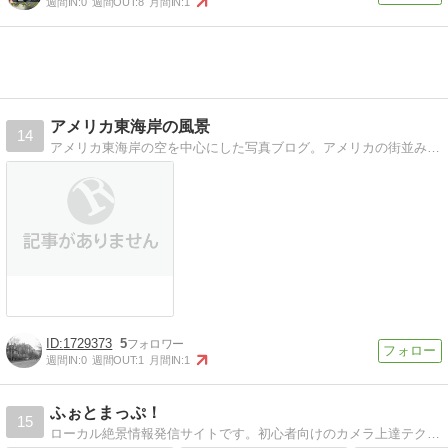
週間IN:
0
週間OUT:
8
月間IN:
1
アメリカ東海岸の風景
14
アメリカ東海岸の空を中心にした写真ブログ。アメリカの街並みなどもご紹介します。
1729373
5
週間IN:
0
週間OUT:
1
月間IN:
1
ふぉとまっぷ！
15
ローカル絶景情報発信サイトです。初心者向けのカメラ上達テクニックも発信しています。