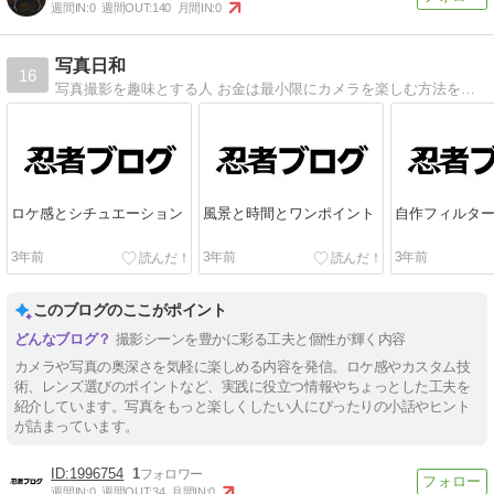
週間IN:
0
週間OUT:
140
月間IN:
0
写真日和
16
写真撮影を趣味とする人 お金は最小限にカメラを楽しむ方法を考えるBlog 撮影記 ｜写真日和
ロケ感とシチュエーション
風景と時間とワンポイント
自作フィルタ
3年前
3年前
3年前
このブログのここがポイント
撮影シーンを豊かに彩る工夫と個性が輝く内容
カメラや写真の奥深さを気軽に楽しめる内容を発信。ロケ感やカスタム技
術、レンズ選びのポイントなど、実践に役立つ情報やちょっとした工夫を
紹介しています。写真をもっと楽しくしたい人にぴったりの小話やヒント
が詰まっています。
1996754
1
週間IN:
0
週間OUT:
34
月間IN:
0