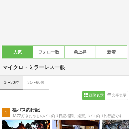
人気
フォロー数
急上昇
新着
マイクロ・ミラーレス一眼
1〜30位
31〜60位
画像表示
文字表示
福バス釣行記
1
JAZZ好きおやじのバス釣り日記福岡、遠賀川バス釣り釣行記です。釣マップは随時更新中。JAZZ盤も紹介します。