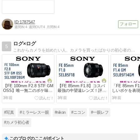
1787547
週間IN:
4
週間OUT:
4
月間IN:
4
ログ×ログ
5
これからカメラを始めたい人、カメラを買ったばかりの初心者の為の一眼レフ・ミラーレス完全購入ガイド
【FE 100mm F2.8 STF GM
【FE 85mm F1.8】コスパ
「FE 85mm F
OSS】唯一無二のボケ味が
最強の中望遠レンズ！評価
しいボケを表
魅力のレンズ！レビューや
やレビューをまとめてみま
単焦点の評価
3年前
3年前
3年前
評価をまとめてみました
した！
まとめてみた
#写真
#ミラーレス一眼
#nikon
#ニコン
#一眼レフ
#カメラ初心者
このブログのここがポイント