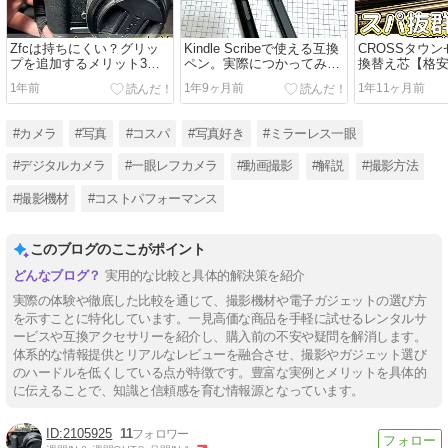
Zfcは持ちにくい？グリッ
Kindle Scribeで使える互換
CROSSタウ
プを追加するメリット3つ
ペン。実際につかってみた
換替え芯【格
解説。
感想【wacom one】
群】
1年前
1年9ヶ月前
1年11ヶ月前
#カメラ
#写真
#コスパ
#写真好き
#ミラーレス一眼
#デジタルカメラ
#一眼レフカメラ
#動画撮影
#解説
#撮影方法
#撮影機材
#コストパフォーマンス
このブログのここがポイント
実用的な比較と具体的解決策を紹介
実際の体験や徹底した比較を通じて、撮影機材や電子ガジェットの選び方
を示すことに特化しています。一見高価な商品を手軽に試せるレンタルサ
ービスや互換アクセサリーを紹介し、購入前の不安や疑問を解消します。
体系的な情報提供とリアルなレビューを融合させ、撮影やガジェット選び
のハードルを低くしている点が特徴です。豊富な実例とメリットを具体的
に伝えることで、知識と信頼感を育む情報源となっています。
2105925
11