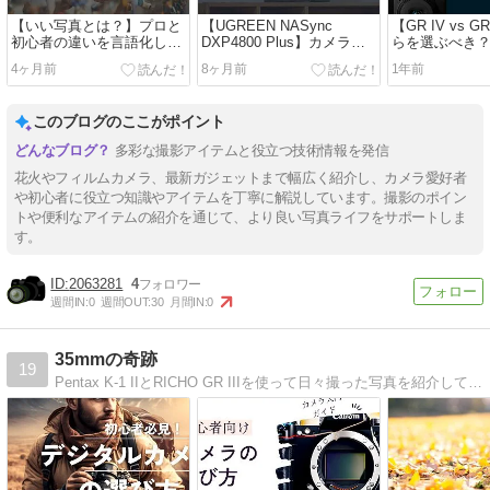
【いい写真とは？】プロと
【UGREEN NASync
【GR IV vs G
初心者の違いを言語化して
DXP4800 Plus】カメラ初
らを選ぶべき
みた
心者にこそ知ってほしい
タイルに合っ
4ヶ月前
8ヶ月前
1年前
「写真の保存先」の正解
このブログのここがポイント
多彩な撮影アイテムと役立つ技術情報を発信
花火やフィルムカメラ、最新ガジェットまで幅広く紹介し、カメラ愛好者
や初心者に役立つ知識やアイテムを丁寧に解説しています。撮影のポイン
トや便利なアイテムの紹介を通じて、より良い写真ライフをサポートしま
す。
2063281
4
週間IN:
0
週間OUT:
30
月間IN:
0
35mmの奇跡
19
Pentax K-1 IIとRICHO GR IIIを使って日々撮った写真を紹介しているブログです。Pentaxカメラやレンズを中心にカメラ機材のレビューもしています。たまにフィルムカメラについても使っています。