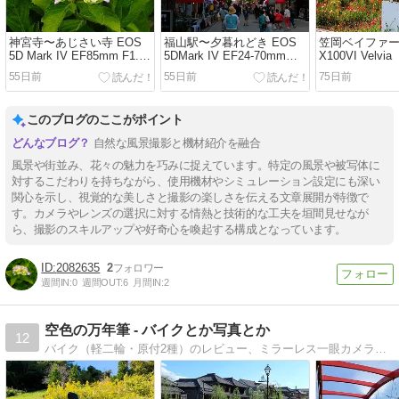
神宮寺〜あじさい寺 EOS
福山駅〜夕暮れどき EOS
笠岡ベイファー
5D Mark IV EF85mm F1.2
5DMark IV EF24-70mm
X100VI Velvia
L USM
F2.8L USM
55日前
55日前
75日前
このブログのここがポイント
自然な風景撮影と機材紹介を融合
風景や街並み、花々の魅力を巧みに捉えています。特定の風景や被写体に
対するこだわりを持ちながら、使用機材やシミュレーション設定にも深い
関心を示し、視覚的な美しさと撮影の楽しさを伝える文章展開が特徴で
す。カメラやレンズの選択に対する情熱と技術的な工夫を垣間見せなが
ら、撮影のスキルアップや好奇心を喚起する構成となっています。
2082635
2
週間IN:
0
週間OUT:
6
月間IN:
2
空色の万年筆 - バイクとか写真とか
12
バイク（軽二輪・原付2種）のレビュー、ミラーレス一眼カメラで撮る写真、千葉・首都圏のドライブ・ツーリングスポットなど