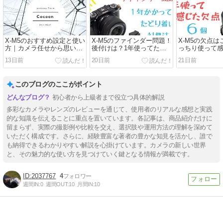
X-M5のおすすめ設定と使い
X-M5のファインダー問題！
X-M5の欠点は
方｜カメラ任せから思い通
後付けは？1年使ってたど
っちり使って
りの1枚へ
り着いた対処法
しレビュー！
13日前
20日前
21日前
このブログのここがポイント
初心者から上級者まで役立つ具体的解説
多彩なカメラやレンズのレビューを通じて、使用者のリアルな感想と実践
的な知識を伝えることに重点を置いています。各記事は、商品紹介だけに
留まらず、実際の撮影例や比較を交え、選択肢や運用方法の理解を深めて
いただく構成です。さらに、経験豊富な著者の豊かな知見を活かし、誰で
も納得できるわかりやすい解説を心掛けています。カメラの新しい世界
と、その魅力的な使い方を見つけていく鍵となる情報が満載です。
2037767
4
週間IN:
0
週間OUT:
10
月間IN:
10