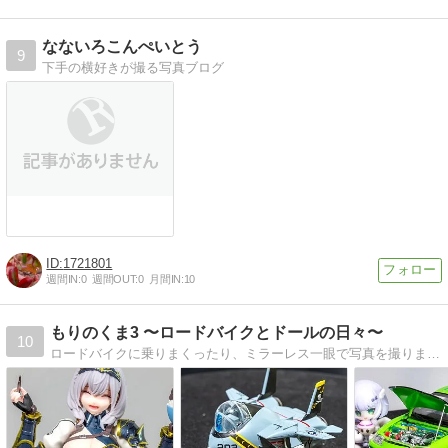
なないろこんぺいとう
9
下手の横好きが撮る写真ブログ
1721801
週間IN:
0
週間OUT:
0
月間IN:
10
もりのくま3 〜ロードバイクとドールの日々〜
10
ロードバイクに乗りまくったり、ミラーレス一眼で写真を撮りまくったり、ドールの写真を撮りまくったり、いい歳した大人がめいっぱい遊ぶブログ！