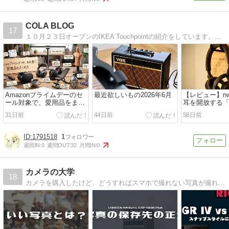
COLA BLOG
17
１０月２３日オープンのIKEA Touchpointの紹介をしています。最新のカメラ情報などもあります。
Amazonプライムデーのセ
最近欲しいもの2026年6月
【レビュー】nw
ール対象で、愛用品をまと
耳を開放する
めた
適さ」と、オ
31日前
44日前
58日前
特有の割り切
1791518
1
週間IN:
0
週間OUT:
32
月間IN:
0
カメラの大学
18
カメラを購入したけど、どうすればスマホで撮れない写真が撮れるのか、ブログや動画を見ても専門的すぎて分からない人に向けたブログになっています。僕自身もまだまだカメラ初心者なので、初心者目線で実際につまずいた点などを簡単解説。