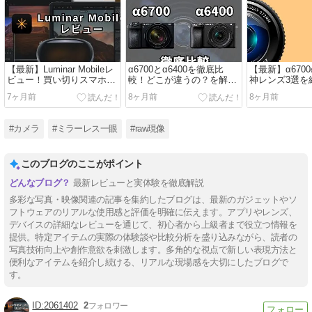
【最新】Luminar Mobileレ
α6700とα6400を徹底比
【最新】α670
ビュー！買い切りスマホア
較！どこが違うの？を解決
神レンズ3選を
プリで高度な写真編集
します
い】【単焦点
7ヶ月前
8ヶ月前
8ヶ月前
#カメラ
#ミラーレス一眼
#raw現像
このブログのここがポイント
最新レビューと実体験を徹底解説
多彩な写真・映像関連の記事を集約したブログは、最新のガジェットやソ
フトウェアのリアルな使用感と評価を明確に伝えます。アプリやレンズ、
デバイスの詳細なレビューを通じて、初心者から上級者まで役立つ情報を
提供。特定アイテムの実際の体験談や比較分析を盛り込みながら、読者の
写真技術向上や創作意欲を刺激します。多角的な視点で新しい表現方法と
便利なアイテムを紹介し続ける、リアルな現場感を大切にしたブログで
す。
2061402
2