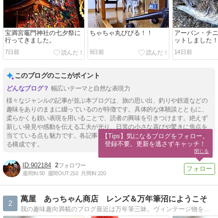
宝満宮竈門神社の七夕祭に
ちゃちゃ丸びびる！！
アーバン・チ
行ってきました。
ットしました
7日前
9日前
14日前
このブログのここがポイント
幅広いテーマと自然な表現力
様々なジャンルの記事が並ぶ本ブログは、旅の思い出、釣りや鉄道などの
趣味をありのままに綴っているのが特徴です。具体的な体験談とともに、
柔らかくも鋭い表現を用いることで、読者の興味を引きつけます。絶えず
新しい発見や感動を伝える工夫が光り、日常の小さな喜びや驚きに焦点を
当てている点も魅力です。各記事に自然な流れと親しみやすさが感じられ
【Tips】気になるブログをフォロー。

登録不要。更新を逃さずキャッチ！
る構成です。
閉じる
902184
2
週間IN:
50
週間OUT:
210
月間IN:
220
萬屋 あっちゃん商店 レンズ＆万年筆沼にようこそ
2
我の趣味趣向満載のブログ最近は万年筆三昧。ヴィンテージ物を海外から招集したりFA改造したり。カメラはオールドレンズの撮影やリペアなど！