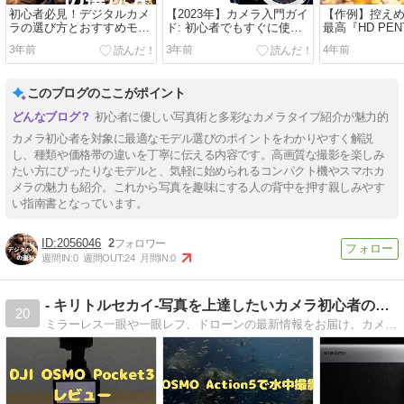
初心者必見！デジタルカメ
【2023年】カメラ入門ガイ
【作例】控え
ラの選び方とおすすめモデ
ド: 初心者でもすぐに使い
最高『HD PENT
ル10選
こなせるカメラの選び方
FA☆ 50mmF1.
3年前
3年前
4年前
AW』作例写真
このブログのここがポイント
初心者に優しい写真術と多彩なカメラタイプ紹介が魅力的
カメラ初心者を対象に最適なモデル選びのポイントをわかりやすく解説
し、種類や価格帯の違いを丁寧に伝える内容です。高画質な撮影を楽しみ
たい方にぴったりなモデルと、気軽に始められるコンパクト機やスマホカ
メラの魅力も紹介。これから写真を趣味にする人の背中を押す親しみやす
い指南書となっています。
2056046
2
週間IN:
0
週間OUT:
24
月間IN:
0
- キリトルセカイ-写真を上達したいカメラ初心者のブログ
20
ミラーレス一眼や一眼レフ、ドローンの最新情報をお届け。カメラ初心者向けに写真が上達するコツやテクニックなども紹介していきます。