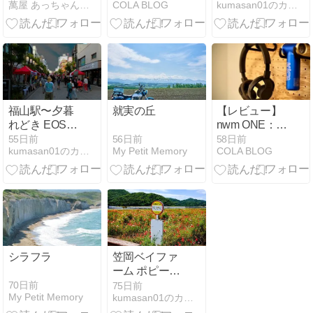
萬屋 あっちゃん商店 〜レンズ＆万年筆沼にようこそ♪〜
COLA BLOG
kumasan01のカメラブログ
買って見た。
EF85mm F1.2
一応近目では
L USM
使えてる感じ
か？？？
福山駅〜夕暮
就実の丘
【レビュー】
れどき EOS
nwm ONE：耳
5DMark IV
を開放する
56日前
55日前
58日前
My Petit Memory
kumasan01のカメラブログ
COLA BLOG
EF24-70mm
「物理的な快
F2.8L USM
適さ」と、オ
ープンイヤー
特有の割り切
りの狭間で。
シラフラ
笠岡ベイファ
ーム ポピー
X100VI Velvia
70日前
75日前
My Petit Memory
kumasan01のカメラブログ