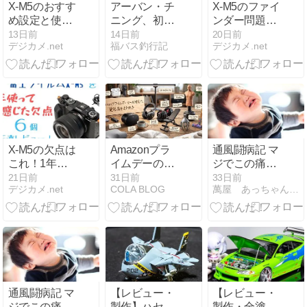
X-M5のおすす
アーバン・チ
X-M5のファイ
め設定と使い
ニング、初ゲ
ンダー問題！
方｜カメラ任
ットしまし
後付けは？1
13日前
14日前
20日前
デジカメ.net
福バス釣行記
デジカメ.net
せから思い通
た！！
年使ってたど
りの1枚へ
り着いた対処
法
X-M5の欠点は
Amazonプラ
通風闘病記 マ
これ！1年み
イムデーのセ
ジでこの痛み
っちり使って
ール対象で、
をまた我が人
21日前
31日前
33日前
デジカメ.net
COLA BLOG
萬屋 あっちゃん商店 レンズ＆万年筆沼にようこそ
感じた忖度な
愛用品をまと
生で経験する
しレビュー！
めた
事になるとは
通風闘病記 マ
【レビュー・
【レビュー・
ジでこの痛み
製作】ハセガ
製作・全塗