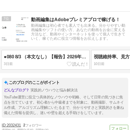
7
動画編集はAdobeプレミアプロで稼げる！
動画編集は初心者でも素人でも出来る。分かりやすい動
画編集やソフトの使い方、あなたの動画をお金に変える
方法など、動画やインターネットを使って個人で生きて
いく、稼ぐために役立つ情報をお伝えします。
●080 8/3 （本文なし）【報告】2026年7月のYouTube運営について
3日前
10日前
このブログのここがポイント
実践的ノウハウと悩み解決法
YouTube運営に役立つ具体的なノウハウや戦略、そして日常の気づきに焦
点を当てています。初心者から中級者までを対象に、動画撮影、サムネイ
ル作成、アルゴリズム理解にいたるまで、分かりやすさと実践的さを兼ね
備えた情報を提供し、迷いや壁を超える手助けをしています。
2032431
2
週間IN:
10
週間OUT:
50
月間IN:
30