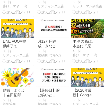
なぜ200年間
イトから？自
料と無料では
3日前
3日前
3日前
歩け、マヤ −考古学・歴史ニュース−
リスティング広告のアレコレ
サラリーマン副業術
「男」とされ
社ホームペー
どっちが稼ぎ
たのか？ DNA
ジをAIに選ん
やすい？
が明かしたス
でもらうため
トーンヘンジ
の実践ガイド
時代の女性金
細工師！( ・
Д・)【青銅器
時代考古学】
LINE VOOM提
月12万円達
🌳 その森は、
供終了で
成！きなこさ
本当に「原生
「LINEヤフー
んから成果報
林」だったの
3日前
3日前
4日前
リスティング広告のアレコレ
投稿数0でも5万円★頑張ってもブログで月1万円稼げないを解決
歩け、マヤ −考古学・歴史ニュース−
広告」はどう
告
か？ 432の巨
変わる？運用
大土塁が浮か
担当者が今す
び上がらせ
ぐやるべき設
た、300万人
定変更と今後
のアマゾン世
の対策
界！( ・Д・)
【南米考古
学】
結婚しようよ
【最終日】涙
【2026年最
｜吉田拓郎が
と笑いとヨダ
新】Google広
歌った時代を
レが渦巻く！
告のAI生成ラ
5日前
5日前
6日前
芹沢温泉
投稿数0でも5万円★頑張ってもブログで月1万円稼げないを解決
リスティング広告のアレコレ
変えたフォー
プレゼントは
ベルとは？対