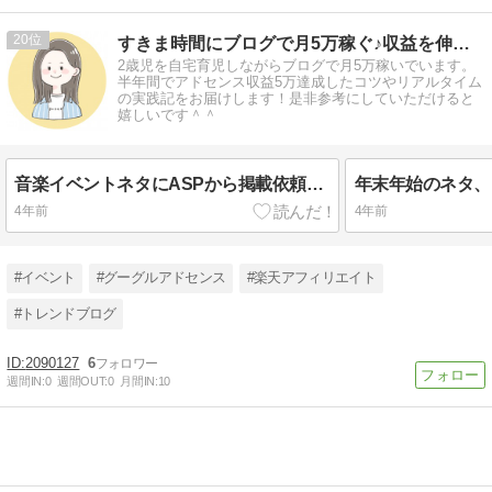
20
すきま時間にブログで月5万稼ぐ♪収益を伸ばすコツ！
2歳児を自宅育児しながらブログで月5万稼いでいます。
半年間でアドセンス収益5万達成したコツやリアルタイム
の実践記をお届けします！是非参考にしていただけると
嬉しいです＾＾
音楽イベントネタにASPから掲載依頼のご連絡が！！
年末年始のネタ、
4年前
4年前
#イベント
#グーグルアドセンス
#楽天アフィリエイト
#トレンドブログ
2090127
6
週間IN:
0
週間OUT:
0
月間IN:
10