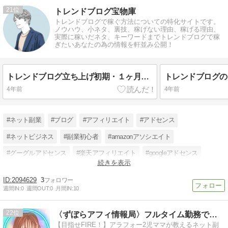
21
トレンドブログ宝物庫
トレンドブログで稼ぐ方法についての特化サイトです。
ノウハウ、小ネタ、裏技、稼げない理由、稼げる理由、
実際に稼いだネタ、キーワードまでトレンドブログで稼
ぎたいあなたの為の情報を軒並み公開！
トレンドブログ立ち上げ初期・１ヶ月目の爆発ネタとキーワードを公開！
4年前
4年前
#ネット副業
#ブログ
#アフィリエイト
#アドセンス
#ネットビジネス
#副業初心者
#amazonアソシエイト
#グーグルアドセンス
#楽天アフィリエイト
#googleアドセンス
続きを表示
#トレンドブログ
#ブログアフィリエイト
2094629
3
週間IN:
0
週間OUT:
0
月間IN:
10
22
〈ずぼらアフィ情報局〉フルタイム勤務でもネット副業で稼ぐ！
【目指せFIRE！】アラフォー2児ママが教えるネット副