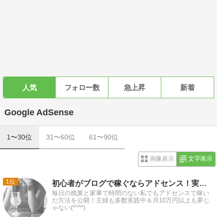
人気
フォロー数
急上昇
新着
Google AdSense
1〜30位
31〜60位
61〜90位
画像表示
文字表示
1
初心者がブログで稼ぐならアドセンス！実践記やノウハウ更新中♪
毎日の残業と家事で時間のない私でもアドセンスで稼い
だ方法を公開！主婦も多数実践中＆月10万円以上も夢じ
ゃない(*^^*)