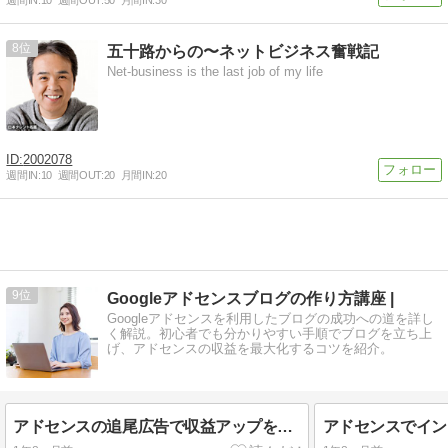
8
五十路からの〜ネットビジネス奮戦記
Net-business is the last job of my life
2002078
週間IN:
10
週間OUT:
20
月間IN:
20
9
Googleアドセンスブログの作り方講座 |
Googleアドセンスを利用したブログの成功への道を詳し
く解説。初心者でも分かりやすい手順でブログを立ち上
げ、アドセンスの収益を最大化するコツを紹介。
アドセンスの追尾広告で収益アップを目指そう！