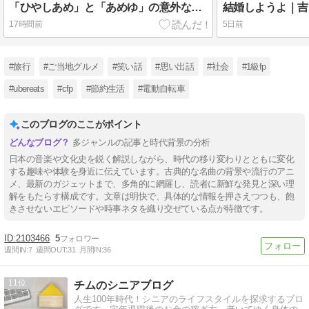
「ひやしあめ」と「あめゆ」の意外な関係｜サンガリア自販機で知った驚きの事実
17時間前
5日前
#旅行
#ご当地グルメ
#笑い話
#思い出話
#社会
#1級fp
#ubereats
#cfp
#節約生活
#電動自転車
このブログのここがポイント
多ジャンルの記事と時代背景の分析
日本の音楽や文化史を鋭く解説しながら、時代の移り変わりとともに変化
する趣味や体験を身近に伝えています。古典的な名曲の背景や流行のアニ
メ、最新のガジェットまで、多角的に網羅し、読者に新鮮な発見と深い理
解をもたらす構成です。文章は明快で、具体的な情報を押さえつつも、飽
きさせないエピソードや時事ネタを織り交ぜている点が特徴です。
2103466
5
週間IN:
7
週間OUT:
31
月間IN:
36
11
チムのシニアブログ
人生100年時代！シニアのライフスタイルを探求するブロ