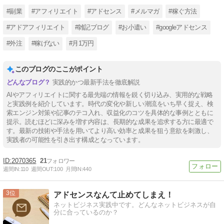
#副業
#アフィリエイト
#アドセンス
#メルマガ
#稼ぐ方法
#アドアフィリエイト
#雑記ブログ
#お小遣い
#googleアドセンス
#外注
#稼げない
#月1万円
このブログのここがポイント
実践的かつ最新手法を徹底解説
AIやアフィリエイトに関する最先端の情報を鋭く切り込み、実用的な戦略
と実践例を紹介しています。時代の変化や新しい潮流をいち早く捉え、検
索エンジン対策や記事のテコ入れ、収益化のコツを具体的な事例とともに
提示。読むほどに深みを増す内容は、長期的な成果を追求する方に最適で
す。最新の技術や手法を用いてより高い効率と成果を狙う意欲を刺激し、
実践者の可能性を引き出す構成となっています。
2070365
21
週間IN:
110
週間OUT:
100
月間IN:
440
3
アドセンスなんて止めてしまえ！
ネットビジネス実践中です。どんなネットビジネスが自
分に合っているのか？