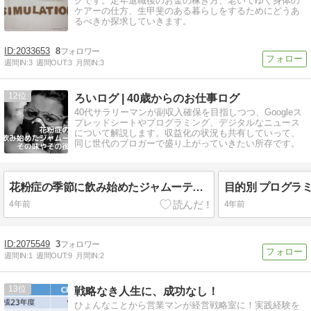
グです。定年退職後のお金の稼ぎ方、老いてゆく身体の
ケアーの仕方、生甲斐のある暮らしをするためにどうあ
るべきか探求していきます。
2033653
8
週間IN:
3
週間OUT:
3
月間IN:
3
12
ろいログ | 40歳からのお仕事ログ
40代サラリーマンが副収入確保を目指しつつ、Googleス
プレッドシートやプログラミング、デジタルなニュース
について解説します。収益化の状況も共有していって、
同じ世代のブロガーで盛り上がっていきたい所存です。
花粉症の季節に飲み始めたジャムーティー|その味やその後の状況
4年前
4年前
2075549
3
週間IN:
1
週間OUT:
9
月間IN:
2
13
戦略なき人生に、成功なし！
ひょんなことから営業マンが経営戦略室に！実践経験を