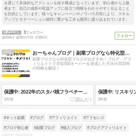
を通じて具体的なアクションを促す構成となっています。初心者から上級
者まで、自己の成長や収益アップに役立つ情報をわかりやすく伝えること
を目的としています。様々なキャンペーンやノウハウ共有により、スキル
アップとモチベーション維持に繋がる工夫も随所に盛り込まれています。
2111938
3
週間IN:
0
週間OUT:
20
月間IN:
5
25
おーちゃんブログ｜副業ブログなら特化型ブログがおすすめ
副業ブログなら特化型ブログがおすすめ！ブログ・アフ
ィリエイトで月収500オーバーを達成した方法や2023年
の戦略を解説！
保護中: 2022年のスタバ桃フラペチーノはいつまで？ 販売期間をチェックしよう
3年前
3年前
#ネット副業
#ブログ
#アフィリエイト
#アドセンス
#ブログ初心者
#副業ブログ
#個人ブログ
#ブログアフィリエイト