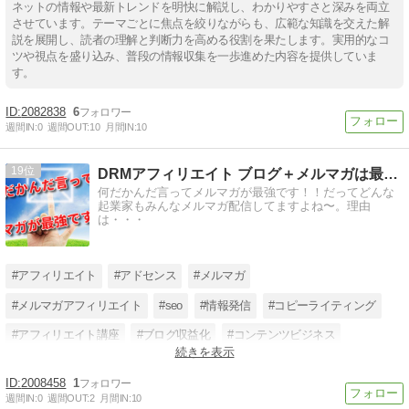
ネットの情報や最新トレンドを明快に解説し、わかりやすさと深みを両立
させています。テーマごとに焦点を絞りながらも、広範な知識を交えた解
説を展開し、読者の理解と判断力を高める役割を果たします。実用的なコ
ツや視点を盛り込み、普段の情報収集を一歩進めた内容を提供していま
す。
2082838
6
週間IN:
0
週間OUT:
10
月間IN:
10
19
DRMアフィリエイト ブログ＋メルマガは最強です
何だかんだ言ってメルマガが最強です！！だってどんな
起業家もみんなメルマガ配信してますよね〜。理由
は・・・
#アフィリエイト
#アドセンス
#メルマガ
#メルマガアフィリエイト
#seo
#情報発信
#コピーライティング
#アフィリエイト講座
#ブログ収益化
#コンテンツビジネス
続きを表示
#drmアフィリエイト
#情報発信ブログ
2008458
1
週間IN:
0
週間OUT:
2
月間IN:
10