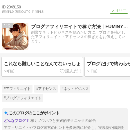
2048150
週間IN:
0
週間OUT:
0
月間IN:
8
24
ブログアフィリエイトで稼ぐ方法｜FUMINYO-WEB
副業でネットビジネスを始めたい方に、ブログを軸とし
たアフィリエイト・アドセンスの稼ぎ方をお伝えしてい
ます。
これなら難しいことなんてないっしょ
59日前
61日前
#アフィリエイト
#アドセンス
#ネットビジネス
#ブログアフィリエイト
このブログのここがポイント
稼ぐノウハウと実践的テクニックの融合
アフィリエイトやブログ運営のヒントを多角的に紹介し、実践例や体験談