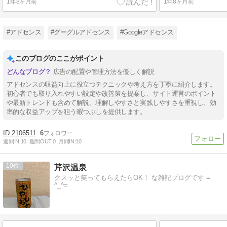
1年8ヶ月前
1年8ヶ月前
#アドセンス
#グーグルアドセンス
#Googleアドセンス
このブログのここがポイント
広告の配置や管理方法を優しく解説
アドセンスの収益向上に役立つテクニックや考え方を丁寧に紹介します。
初心者でも取り入れやすい設定や改善策を提案し、サイト運営のポイント
や最新トレンドも含めて解説。理解しやすさと実践しやすさを重視し、効
率的な収益アップを狙う暇つぶしを提供します。
2106511
6
週間IN:
10
週間OUT:
0
月間IN:
10
10
芹沢温泉
クスッと笑ってもらえたらOK！ な雑記ブログです =
^_^=