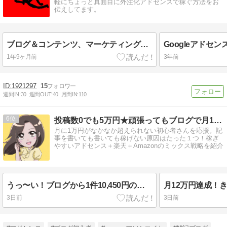
軽にちょっと真面目に外注化アドセンスで稼ぐ方法をお
伝えしてます。
ブログ＆コンテンツ、マーケティングプロジェクトに参加した本音
Googleアドセ
1年9ヶ月前
3年前
1921297
15
週間IN:
30
週間OUT:
40
月間IN:
110
6
投稿数0でも5万円★頑張ってもブログで月1万円稼げないを解決
月に1万円がなかなか超えられない初心者さんを応援。記
事を書いても書いても稼げない原因はたった１つ！稼ぎ
やすいアドセンス＋楽天＋Amazonのミックス戦略を紹介
うっ〜い！ブログから1件10,450円の報酬が確定した
月12万円達成！
3日前
3日前