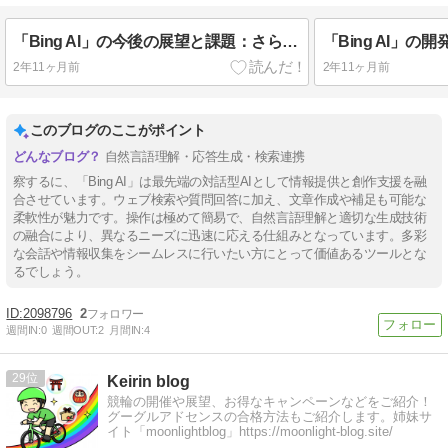
「Bing AI」の今後の展望と課題：さらなる機能拡張と品質向上
2年11ヶ月前
2年11ヶ月前
このブログのここがポイント
自然言語理解・応答生成・検索連携
察するに、「Bing AI」は最先端の対話型AIとして情報提供と創作支援を融
合させています。ウェブ検索や質問回答に加え、文章作成や補足も可能な
柔軟性が魅力です。操作は極めて簡易で、自然言語理解と適切な生成技術
の融合により、異なるニーズに迅速に応える仕組みとなっています。多彩
な会話や情報収集をシームレスに行いたい方にとって価値あるツールとな
るでしょう。
2098796
2
週間IN:
0
週間OUT:
2
月間IN:
4
29
Keirin blog
競輪の開催や展望、お得なキャンペーンなどをご紹介！
グーグルアドセンスの合格方法もご紹介します。姉妹サ
イト「moonlightblog」https://moonlight-blog.site/