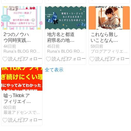
2つのノウハ
地方名と都道
これなら難し
ウ同時実践の
府県名の地域
いことなんて
末路…最短で
キーワードっ
ないっしょ
44日前
45日前
59日前
Runa’s BLOG ROOM
Runa’s BLOG ROOM
ブログアフィリエイトで稼ぐ方法｜FUMINYO-WEB
稼ぎたいなら
てカニバリし
実践するもの
ない？回避と
は1つに絞ろ
確認の方法
う
全て表示
嘘っTiktok ア
フィリエイト
って稼げる
60日前
最速アドセンスで月10万達成ノウハウ★
の？と思った
人に読んでも
らいたい記事