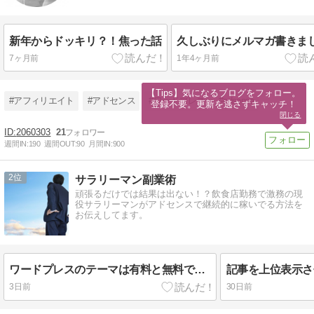
新年からドッキリ？！焦った話
久しぶりにメルマガ書きまし
7ヶ月前
1年4ヶ月前
【Tips】気になるブログをフォロー。

#アフィリエイト
#アドセンス
#ワードプレス
#adsense
登録不要。更新を逃さずキャッチ！
閉じる
2060303
21
週間IN:
190
週間OUT:
90
月間IN:
900
2
サラリーマン副業術
頑張るだけでは結果は出ない！？飲食店勤務で激務の現
役サラリーマンがアドセンスで継続的に稼いでる方法を
お伝えしてます。
ワードプレスのテーマは有料と無料ではどっちが稼ぎやすい？
3日前
30日前