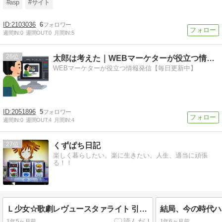
#asp
#サイト
2103036
6
週間IN:
0
週間OUT:
0
月間IN:
5
26
太郎は考えた｜WEBマーケターが役立つ情報発信【毎日更新中】
WEBマーケターが役立つ情報発信【毎日更新中】
2051896
5
週間IN:
0
週間OUT:
4
月間IN:
4
27
くずぱち日記
楽しく暮らしたい。楽に生きたい。人生、適当に頑張
る！！
Ｌ少女☆歌劇レヴュースタァライト 引いたぞ！中段チェリー！！フリーズチャンス！？
1年5ヶ月前
1年6ヶ月前