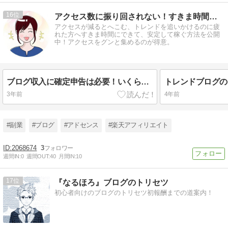
16
アクセス数に振り回されない！すきま時間に安定して稼ぐ
アクセスが減るとへこむ、トレンドを追いかけるのに疲
れた方へすきま時間にできて、安定して稼ぐ方法を公開
中！アクセスをグンと集めるのが得意。
ブログ収入に確定申告は必要！いくらから？計算方法を紹介します！
3年前
4年前
#副業
#ブログ
#アドセンス
#楽天アフィリエイト
2068674
3
週間IN:
0
週間OUT:
40
月間IN:
10
17
『なるほろ』ブログのトリセツ
初心者向けのブログのトリセツ初報酬までの道案内！