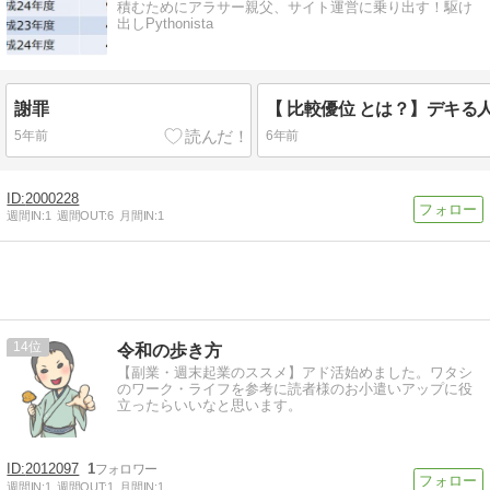
積むためにアラサー親父、サイト運営に乗り出す！駆け
出しPythonista
謝罪
5年前
6年前
2000228
週間IN:
1
週間OUT:
6
月間IN:
1
14
令和の歩き方
【副業・週末起業のススメ】アド活始めました。ワタシ
のワーク・ライフを参考に読者様のお小遣いアップに役
立ったらいいなと思います。
2012097
1
週間IN:
1
週間OUT:
1
月間IN:
1