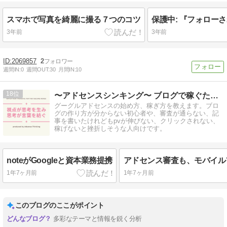
スマホで写真を綺麗に撮る７つのコツ
3年前
3年前
2069857
2
週間IN:
0
週間OUT:
30
月間IN:
10
18
〜アドセンスシンキング〜 ブログで稼ぐための戦略と戦術
グーグルアドセンスの始め方、稼ぎ方を教えます。ブロ
グの作り方が分からない初心者や、審査が通らない、記
事を書いたけれどもpvが伸びない、クリックされない、
稼げないと挫折しそうな人向けです。
noteがGoogleと資本業務提携
1年7ヶ月前
1年7ヶ月前
このブログのここがポイント
多彩なテーマと情報を鋭く分析