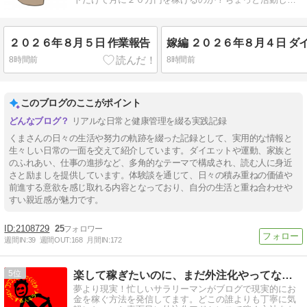
みます。
２０２６年８月５日 作業報告
8時間前
8時間前
このブログのここがポイント
リアルな日常と健康管理を綴る実践記録
くまさんの日々の生活や努力の軌跡を綴った記録として、実用的な情報と
生々しい日常の一面を交えて紹介しています。ダイエットや運動、家族と
のふれあい、仕事の進捗など、多角的なテーマで構成され、読む人に身近
さと励ましを提供しています。体験談を通じて、日々の積み重ねの価値や
前進する意欲を感じ取れる内容となっており、自分の生活と重ね合わせや
すい親近感が魅力です。
2108729
25
週間IN:
39
週間OUT:
168
月間IN:
172
5
楽して稼ぎたいのに、まだ外注化やってないの？
夢より現実！忙しいサラリーマンがブログで現実的にお
金を稼ぐ方法を発信してます。どこの誰よりも丁寧に気