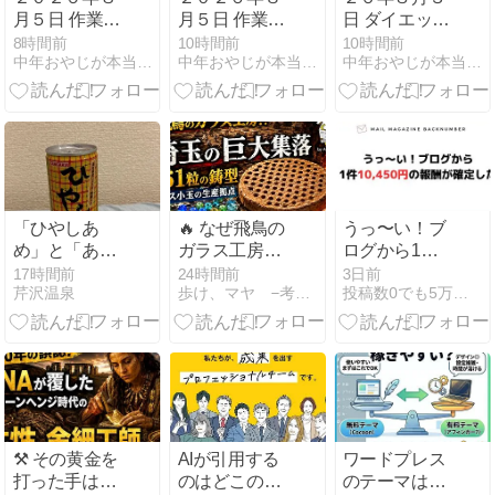
月５日 作業報
月５日 作業中
日 ダイエット
告
報告
１０６日目
8時間前
10時間前
10時間前
中年おやじが本当にアフィリエイトで稼げる？実験証明ブログ
中年おやじが本当にアフィリエイトで稼げる？実験証明ブログ
中年おやじが本当にアフィリエイトで稼げる？実験証明ブログ
Season４ Day
１６
「ひやしあ
🔥 なぜ飛鳥の
うっ〜い！ブ
め」と「あめ
ガラス工房
ログから1件
ゆ」の意外な
が、埼玉の巨
10,450円の報
17時間前
24時間前
3日前
芹沢温泉
歩け、マヤ −考古学・歴史ニュース−
投稿数0でも5万円★頑張ってもブログで月1万円稼げないを解決
関係｜サンガ
大集落にあっ
酬が確定した
リア自販機で
たのか？ 384
知った驚きの
軒の竪穴住居
事実
と、161粒を
焼く「たこ焼
き鋳型」！(
・Д・)【考古
学】
⚒️ その黄金を
AIが引用する
ワードプレス
打った手は、
のはどこのサ
のテーマは有