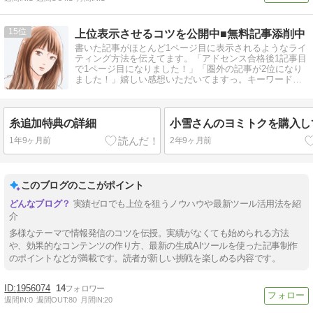
15
上位表示させるコツを公開中■無料記事添削中
書いた記事がほとんど1ページ目に表示されるようなライ
ティング方法を伝えてます。「アドセンス合格後1記事目
で1ページ目になりました！」「圏外の記事が2位になり
ました！」嬉しい感想いただいてますっ。キーワード選
定が苦手でも真似できますよ。
糸追加特典の詳細
小雪さんのヨミトクを購入し
1年9ヶ月前
2年9ヶ月前
このブログのここがポイント
実績ゼロでも上位を狙うノウハウや最新ツール活用法を紹
介
多様なテーマで情報発信のコツを伝授。実績がなくても始められる方法
や、効果的なコンテンツの作り方、最新の生成AIツールを使った記事制作
のポイントなどが満載です。読者が新しい挑戦を楽しめる内容です。
1956074
14
週間IN:
0
週間OUT:
80
月間IN:
20