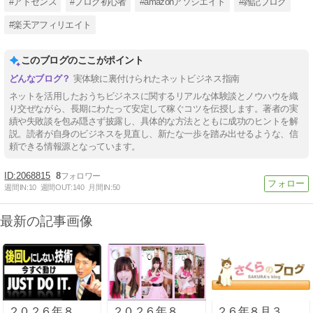
#アドセンス
#ブログ初心者
#amazonアソシエイト
#雑記ブログ
#楽天アフィリエイト
このブログのここがポイント
実体験に裏付けられたネットビジネス指南
ネットを活用したおうちビジネスに関するリアルな体験談とノウハウを織
り交ぜながら、長期にわたって安定して稼ぐコツを伝授します。著者の実
績や失敗談を包み隠さず披露し、具体的な方法とともに成功のヒントを解
説。読者が自身のビジネスを見直し、新たな一歩を踏み出せるような、信
頼できる情報源となっています。
2068815
8
週間IN:
10
週間OUT:
140
月間IN:
50
最新の記事画像
２０２６年８
２０２６年８
２６年８月３