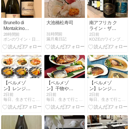
Brunello di
大池橋松寿司
南アフリカ ク
Montalcino
ライン・ザル
Tenuta Nuova
ゼ ブリュット
31時間前
28時間前
2日前
漏月庵日記
ポンのワイン・日本酒レポート｜ワインブログ｜日本酒ブログ
KOZEのワインブログ
2012 /
NVをテイステ
Casanova di
ィング
Neri
【ベルメゾ
【ベルメゾ
【ベルメゾ
ン】レンジで
ン】干物やこ
ン】レンジで
簡単!骨とり煮
だわりの焼
簡単 煮魚と焼
2日前
2日前
2日前
毎日、生きて行こう…！
毎日、生きて行こう…！
毎日、生きて行こう…！
魚上手
魚・煮魚セッ
魚セット 8切
ト 7種13袋