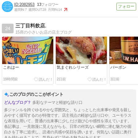
2082953
13
週間IN:
7
週間OUT:
28
月間IN:
14
三丁目料飲店.
24
15席の小さいお店の店主ブログ
これはー
気まぐれシリーズ
バーボン
19時間前
2日前
3日前
このブログのここがポイント
多彩なテーマと軽妙な語り口
多ジャンルを跨ぐゆるやかな雰囲気と、ちょっとした出来事や発見を親し
みやすく描写するのが特徴です。店主視点の軽妙な語り口や、ユーモラス
な表現を用いて、普通の出来事に少しだけ遊び心や感性を添えています。
各記事は、一見散漫に見えながらも、日常の何気ない瞬間に潜む魅力や面
白さを丁寧に追求し、読者の共感や笑顔を誘います。何気ない話題に奥行
きを持たせることで、気負わずに読める魅力があります。