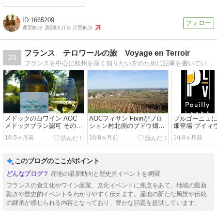
1665209
週間IN:
8
週間OUT:
0
月間IN:
8
フランス テロワールの旅 Voyage en Terroir
23
フランスを中心に欧州を深く知りたい方のために記事を書いています。主なお題は、ワイン、食・ガストロノミー、旅・観光・文化遺産や建築。フランス在住も長くなり、自分のこれまでの経験をもとに、情報を発信していくことにしました。
メドックの白ワイン AOC
AOCフィサン Fixinがブロ
ブルゴーニュに
メドックブラン認可 その規
ション村北側のブドウ畑を
畑登場 プイィ
定 法規
吸収し、大きく拡張
プイィロシェ
1年5ヶ月前
1年8ヶ月前
1年8ヶ月前
このブログのここがポイント
産地の最新動向と歴史的イベントを網羅
フランスの食文化やワイン産業、文化イベントに焦点をあて、地域の最新
動きや歴史的イベントをわかりやすく伝えます。産地の新たな風景や伝統
の継承が感じられる内容となっており、豊かな話題を提供しています。