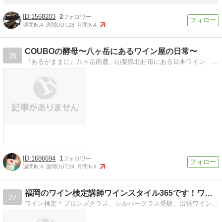
1568203
2
週間IN:
4
週間OUT:
28
月間IN:
4
COUBOの酵母〜八ヶ岳にあるワイン屋の日常〜
26
『あるがままに』八ヶ岳南麓、山梨県北杜市にある日本ワイン、ナチュラルワインが中心のお店。店舗をシェアして営業しております。自由で自然な楽しいワインを飲もう！
1686694
1
週間IN:
4
週間OUT:
24
月間IN:
4
福岡のワイン検定講師ワインスタイル365です！ワイン検定、…
27
ワイン検定＊ブロンズクラス、シルバークラス受験、出張ワイン講習、ワイン検定受験対策講座、ワイン検定通信講座(日本全国対応)ワインリスト作成のお手伝い、ワイ…