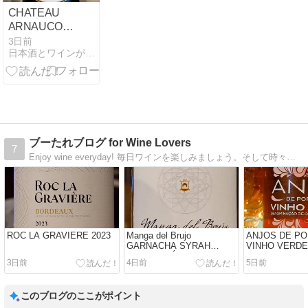
CHATEAU
ARNAUCOSSE
BORDEAUX
3日前
日本酒とワインが好き
MILLÉSIME
2022
ブーたれブログ for Wine Lovers
7
Enjoy wine everyday! 毎日ワインを楽しみましょう。そして時々、政治や経済もコメントしましょうか。海水魚の水槽もよろしく！
ROC LA GRAVIÈRE 2023
Manga del Brujo
ANJOS DE P
GARNACHA SYRAH
VINHO VERDE 
PROVECHÓN MAZUELO
3日前
4日前
5日前
2022
このブログのここがポイント