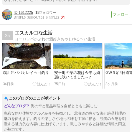
1612225
18
週間IN:
5
週間OUT:
51
月間IN:
22
エスカルゴな生活
25
ヨーロッパかぶれの酒好きおやじゆる〜い生活
鵡川沖ババカレイ五目釣り
安平町の菜の花は今年も綺
GW３泊4日道南
麗に咲いてました～♫
34日前
75日前
3ヶ月前
このブログのここがポイント
海の幸と絶品料理を自然とともに楽しむ
多彩な釣り体験やグルメ紹介を特徴とし、北海道の豊かな海と絶品料理の
魅力を伝えます。釣りの楽しさや地元の味を丁寧に描き、読者の五感を刺
激する魅力的な内容に仕上げています。親しみやすさと詳細な情報の両立
が魅力です。