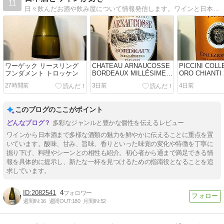
11
日々飲んだお酒や飲み屋について情報発信します。ワインと日本酒が好きです。関西在住なので飲みに行くのは関西圏のお店が中心になります。
ワーゲック リースリング
CHATEAU ARNAUCOSSE
PICCINI COLL
フンダメント トロッケン
BORDEAUX MILLÉSIME
ORO CHIANTI 
2022
27時間前
3日前
4日前
このブログのここがポイント
多彩なジャンルと豊かな個性を伝えるレビュー
ワインから日本酒まで多様な酒類の魅力を鮮やかに伝えることに重点を置
いています。酸味、甘み、旨味、香りといった味覚の変化や特徴を丁寧に
掘り下げ、料理やシーンとの相性も紹介。初心者から通まで満足できる情
報を具体的に提示し、新たな一杯を見つけるための指南役となることを追
求しています。
2082541
4
週間IN:
16
週間OUT:
180
月間IN:
52