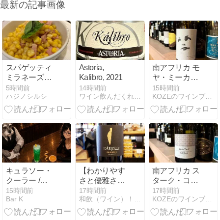
最新の記事画像
スパゲッティ
Astoria,
南アフリカ モ
ミラネーズ@
Kalibro, 2021
ヤ・ミーカー
王子「ゴリノ
リースリング
5時間前
14時間前
15時間前
ハジノシルシ
ワイン飲んだくれ日記
KOZEのワインブログ
ス」
2024をテイス
ティング
キュラソー・
【わかりやす
南アフリカ ス
クーラー /
さと優雅さが
ターク・コン
Curaçao
共存！】
デ フィール
15時間前
17時間前
17時間前
Bar K
和飲（ワイン）！輪飲（ワイン）！話飲（ワイン）！
KOZEのワインブログ
Cooler
ド・ブレンド
2024をテイス
ティング