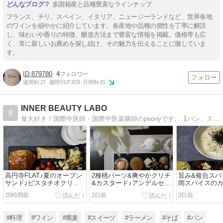
多国籍産と品種豊富なラインナップ
フランス、チリ、スペイン、イタリア、ニュージーランドなど、世界各地
のワインを細やかに紹介しています。各産地や品種の個性を丁寧に解説
し、味わいや香りの特徴、醸造方法まで豊富な情報を掲載。価格帯も広
く、常に新しいお薦めを探し続け、その魅力を伝えることに徹していま
す。
879780
4
週間IN:
27
週間OUT:
639
月間IN:
81
INNER BEAUTY LABO
8
食大好き！国際中医師・国際中医薬膳師のpeonyです。【パン、スイーツ、その他美味しいもの】【お菓子、パンなど粉モノ手作り】【逸品食材で楽しんだお料理、おうちごはん（しばしワインと♪）】など食探求を綴ります。
高円寺FLAT♪夏のオープン
2種桃パーツ&爽やかクリチ
旨み&複合スパ
サンド♪ピスタチオクリー
&カスタード♪アンデルセン
岡スパイスの
ムパン♪秀逸全粒粉食パン♪
の新作デニッシュ(*^^*)♪
っとソテーに♪
20時間前
2日前
3日前
などなど大満喫♪
ミルクカレーも
#料理
#ワイン
#蕎麦
#スイーツ
#ラーメン
#そば
#パン