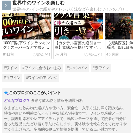
世界中のワインを楽しむ
2
世界中のワインの紹介やアレンジ方法などを楽しむワインのブログです
1000円以下ワインランキン
【カクテル言葉の逆引き一
【横浜西区】
グ！スーパーなどで買える
覧】意味から探せてすぐ使
系譜、四代目
本当は教えたくないおすす
える完全版
承と進化の割
84日前
3ヶ月前
4ヶ月前
め銘柄
#ワイン
#ワインに合うおつまみ
#シャンパン
#赤ワイン
#白ワイン
#ワインのアレンジ
このブログのここがポイント
多彩な飲み物と情報を網羅分析
さまざまな飲み物の選び方や使い方、安全性、入手方法に深く踏み込み、
特徴や違いを明確に伝える丁寧な解説が特徴です。ワインや炭酸メーカ
ー、調理用素材やレアアイテムまで、幅広いテーマを通して読者が自分に
合った逸品にたどり着く手助けをします。実体験や比較を交えてわかりや
すく仕上げられ、多角的な視点で情報を提供している点が魅力です。