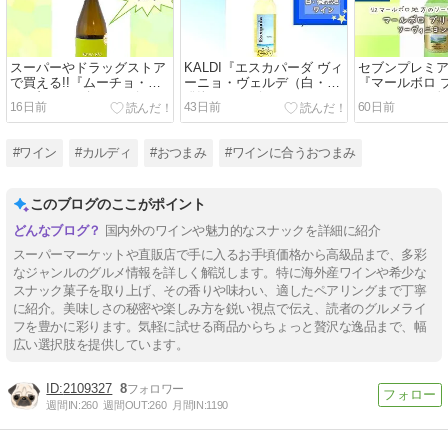
スーパーやドラッグストア
KALDI『エスカパーダ ヴィ
セブンプレミ
で買える!!『ムーチョ・マ
ーニョ・ヴェルデ（白・微
『マールボロ 
ス ブランコ(白)』レビュー
発泡）』レビュー
ァレー ソーヴ
16日前
43日前
60日前
ラン(白)』レビ
#ワイン
#カルディ
#おつまみ
#ワインに合うおつまみ
このブログのここがポイント
国内外のワインや魅力的なスナックを詳細に紹介
スーパーマーケットや直販店で手に入るお手頃価格から高級品まで、多彩
なジャンルのグルメ情報を詳しく解説します。特に海外産ワインや希少な
スナック菓子を取り上げ、その香りや味わい、適したペアリングまで丁寧
に紹介。美味しさの秘密や楽しみ方を鋭い視点で伝え、読者のグルメライ
フを豊かに彩ります。気軽に試せる商品からちょっと贅沢な逸品まで、幅
広い選択肢を提供しています。
2109327
8
週間IN:
260
週間OUT:
260
月間IN:
1190