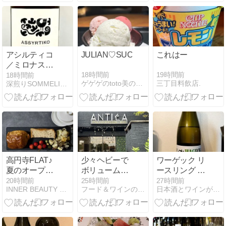
アシルティコ
JULIAN♡SUCRÉ♡ACID
これはー
／ミロナス・
ワイナリー
18時間前
19時間前
18時間前
ゲゲゲのtoto美のありがとうございらぶ
三丁目料飲店.
深煎りSOMMELIERの“日々是葡萄酒”
（2024）
高円寺FLAT♪
少々ヘビーで
ワーゲック リ
夏のオープン
ボリューム満
ースリング フ
サンド♪ピスタ
点イタリアン
ンダメント ト
20時間前
25時間前
27時間前
INNER BEAUTY LABO
フード＆ワインの日々
日本酒とワインが好き
チオクリーム
Antica Italian
ロッケン
パン♪秀逸全粒
Kitchen + Bar
粉食パン♪など
など大満喫♪