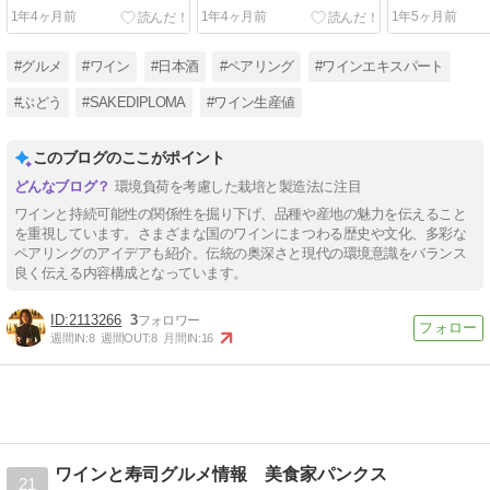
おくべきワインの選び方
るアイテムたち
規模ワイナリ
1年4ヶ月前
1年4ヶ月前
1年5ヶ月前
#グルメ
#ワイン
#日本酒
#ペアリング
#ワインエキスパート
#ぶどう
#SAKEDIPLOMA
#ワイン生産値
このブログのここがポイント
環境負荷を考慮した栽培と製造法に注目
ワインと持続可能性の関係性を掘り下げ、品種や産地の魅力を伝えること
を重視しています。さまざまな国のワインにまつわる歴史や文化、多彩な
ペアリングのアイデアも紹介。伝統の奥深さと現代の環境意識をバランス
良く伝える内容構成となっています。
2113266
3
週間IN:
8
週間OUT:
8
月間IN:
16
ワインと寿司グルメ情報 美食家パンクス
21