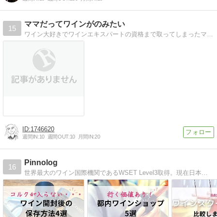
ママだってワインがのみたい
15
ワイン大好きでワインエキスパートの資格まで取ってしまったママと、ワインスクールで出会ったパパと二人の、子育て奮闘しながらのワインブログです
1746620
週間IN:
10
週間OUT:
10
月間IN:
20
Pinnolog
16
世界最大のワイン国際機関であるWSET Level3取得。現在日本人の取得者が100名ほどしかいないDiplomaを勉強中。楽天やAmazonで買えるワインの紹介や、ソムリエ/WSETで使える知識を幅広く紹介しています。