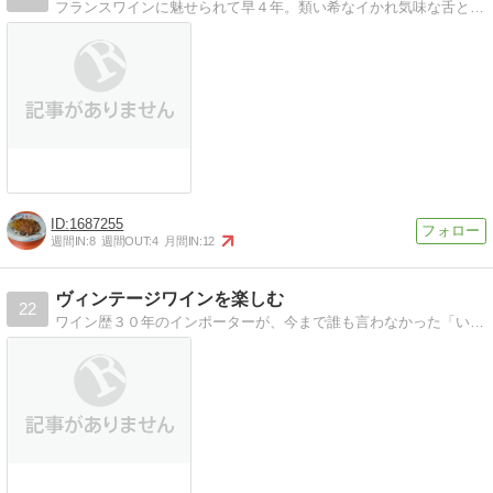
フランスワインに魅せられて早４年。類い希なイかれ気味な舌と、万年詰まり気味の鼻を駆使してワインを極めようとする無謀なアドベンチャー。趣味はＰＵＮＫとブルゴーニ…
1687255
週間IN:
8
週間OUT:
4
月間IN:
12
ヴィンテージワインを楽しむ
22
ワイン歴３０年のインポーターが、今まで誰も言わなかった「いつ抜栓するか？どんなグラスを選ぶか？」など綴ります。