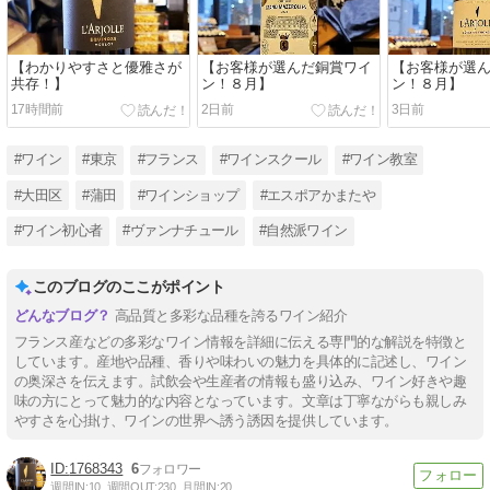
【わかりやすさと優雅さが
【お客様が選んだ銅賞ワイ
【お客様が選
共存！】
ン！８月】
ン！８月】
17時間前
2日前
3日前
#ワイン
#東京
#フランス
#ワインスクール
#ワイン教室
#大田区
#蒲田
#ワインショップ
#エスポアかまたや
#ワイン初心者
#ヴァンナチュール
#自然派ワイン
このブログのここがポイント
高品質と多彩な品種を誇るワイン紹介
フランス産などの多彩なワイン情報を詳細に伝える専門的な解説を特徴と
しています。産地や品種、香りや味わいの魅力を具体的に記述し、ワイン
の奥深さを伝えます。試飲会や生産者の情報も盛り込み、ワイン好きや趣
味の方にとって魅力的な内容となっています。文章は丁寧ながらも親しみ
やすさを心掛け、ワインの世界へ誘う誘因を提供しています。
1768343
6
週間IN:
10
週間OUT:
230
月間IN:
20