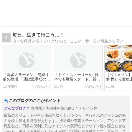
毎日、生きて行こう…！
4
様々な商品が揃うブログならば、ここが一番！安い商品から高い商品迄、幅広く扱っていますので、ごゆっくり買い物をお楽しみくださいませ♪また、異世界小説に関する投稿もしています。
「喜多方ラーメン」消滅寸
「トイ・ストーリー5」日
【ベルメゾン
前の危機 「店は黒字なのに
本でも爆裂スタート。賛否
単!骨とり煮魚
廃業」が相次ぐ理由とは #
もあった「4」と違い、
12時間前
2日前
2日前
エキスパートトピ
「賛」多数ということ
は…？ #エキスパートトピ
このブログのここがポイント
多機能と実用性を兼ね備えたデザイン性
最新のガジェットや生活用品を取り上げつつも、それぞれのアイテムの魅
力を鋭く伝える特徴があります。掃除機や充電ステーション、アウトドア
用品など、日常を便利に彩るアイテムの実用性とデザイン性を際立たせな
がらも、ポイントを絞ったわかりやすい説明が目を引きます。さらに、ス