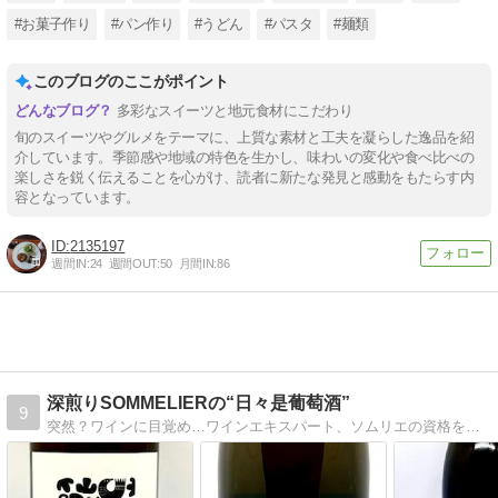
#お菓子作り
#パン作り
#うどん
#パスタ
#麺類
このブログのここがポイント
多彩なスイーツと地元食材にこだわり
旬のスイーツやグルメをテーマに、上質な素材と工夫を凝らした逸品を紹
介しています。季節感や地域の特色を生かし、味わいの変化や食べ比べの
楽しさを鋭く伝えることを心がけ、読者に新たな発見と感動をもたらす内
容となっています。
2135197
週間IN:
24
週間OUT:
50
月間IN:
86
深煎りSOMMELIERの“日々是葡萄酒”
9
突然？ワインに目覚め…ワインエキスパート、ソムリエの資格を取得してしまった“親父”の備忘録？