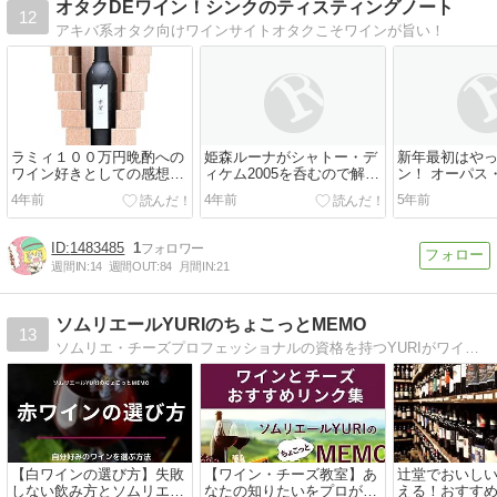
オタクDEワイン！シンクのティスティングノート
12
アキバ系オタク向けワインサイトオタクこそワインが旨い！
ラミィ１００万円晩酌への
姫森ルーナがシャトー・デ
新年最初はや
ワイン好きとしての感想を
ィケム2005を呑むので解説
ン！ オーパス
書くまである
をしなければならないのら
７
4年前
4年前
5年前
ね
1483485
1
週間IN:
14
週間OUT:
84
月間IN:
21
ソムリエールYURIのちょこっとMEMO
13
ソムリエ・チーズプロフェッショナルの資格を持つYURIがワイン・チーズ・料理とのマリアージュなどを『もっと楽しく、もっと気軽に、もっと美味しく！』なるアドバイスをお伝えしてます。楽しく知って・飲んで・食べて詳しくなりましょう！
【白ワインの選び方】失敗
【ワイン・チーズ教室】あ
辻堂でおいし
しない飲み方とソムリエ厳
なたの知りたいをプロが講
える！おすす