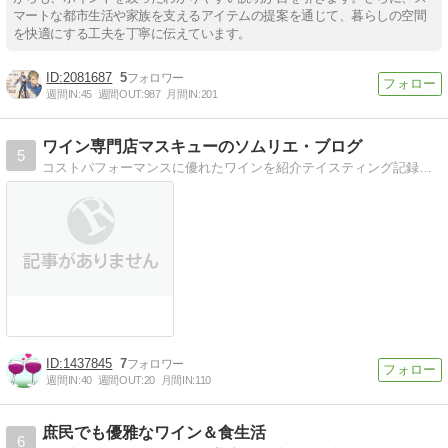
マートな都市生活や家族を支えるアイテムの提案を通じて、暮らしの空間
を快適にする工夫を丁寧に伝えています。
2081687
5
週間IN:
45
週間OUT:
987
月間IN:
201
ワイン専門店マスキューのソムリエ・ブログ
5
コストパフォーマンスに優れたワインを紹介テイスティング記録は皆様がワインを選ぶ参考になるはず。ソムリエの知識も公開。
1437845
7
週間IN:
40
週間OUT:
20
月間IN:
110
庶民でも優雅なワイン＆食生活
6