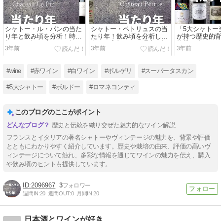
シャトー・ル・パンの当た
シャトー・ペトリュスの当
「5大シャトー
り年と飲み頃を分析！時を
たり年！飲み頃を分析し特
が持つ歴史的
超えた至福の味わいを探
徴から高額になる理由を探
格帯に迫る！
3年前
3年前
3年前
る！
る
#wine
#赤ワイン
#白ワイン
#ボルゲリ
#スーパータスカン
#5大シャトー
#ボルドー
#ロマネコンティ
このブログのここがポイント
歴史と伝統を織り交ぜた魅力的なワイン解説
フランスとイタリアの著名シャトーやヴィンテージの魅力を、背景や評価
とともにわかりやすく紹介しています。歴史や栽培の由来、評価の高いヴ
ィンテージについて触れ、多彩な情報を通じてワインの魅力を伝え、購入
や飲み頃のヒントも提供しています。
2096967
3
週間IN:
20
週間OUT:
0
月間IN:
20
日本酒とワインが好き