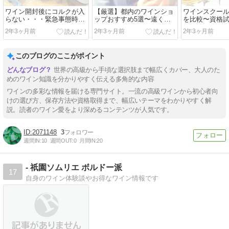
ワイン開封後にコルクが入
【厳選】都内のワインショ
ワインスクール
らない・・・緊急事態時の
ップおすすめ5選〜遠くて
を比較〜資格
保存方法を紹介
も行く価値あり〜
座の値段を調
2年3ヶ月前
2年3ヶ月前
2年3ヶ月前
このブログのここがポイント
世界の高級から手頃な選択肢まで幅広くカバー、大人のた
めのワイン知識を分かりやすく伝える多角的な内容
ワインの多彩な情報を届ける専門サイト。一流の高級ワインから初心者向
けの選び方、保存方法や資格取得まで、幅広いテーマをわかりやすく解
説。読者のワイン愛をより深めるコンテンツが人気です。
2071148
3
週間IN:
10
週間OUT:
0
月間IN:
20
- 祇園ソムリエ ボルドー派
17
自身のワイン体験談やお得なワイン情報です