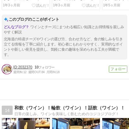
選おすすめ10選
座にします！
ップをソムリ
1年3ヶ月前
1年3ヶ月前
1年5ヶ月前
このブログのここがポイント
ワインとチーズにまつわる幅広い知識とお得情報を親しみ
やすく解説
北海道の特産チーズやワインの選び方、合わせ方など、食の愉しみを引き
立てる情報を丁寧に紹介します。初心者にもわかりやすく、実用的なポイ
ントや新しい発見を提供し、気軽に食の趣味を深められる工夫が満載で
す。
2032370
10
週間IN:
12
週間OUT:
84
月間IN:
18
和飲（ワイン）！輪飲（ワイン）！話飲（ワイン）！
14
日常の楽しみ、ワインを美味しく飲むためのコジコジブログ！