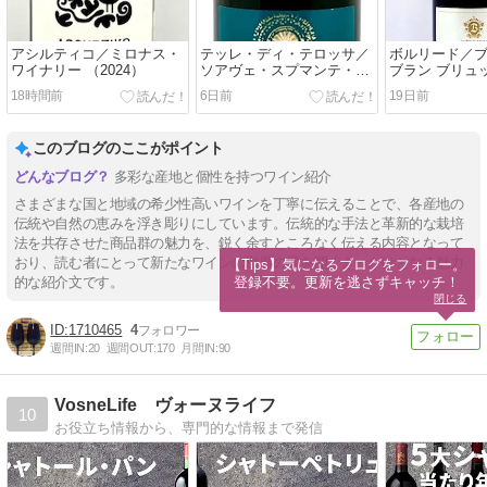
アシルティコ／ミロナス・
テッレ・ディ・テロッサ／
ボルリード／
ワイナリー （2024）
ソアヴェ・スプマンテ・ブ
ブラン ブリュッ
リュット（N.V.）
18時間前
6日前
19日前
このブログのここがポイント
多彩な産地と個性を持つワイン紹介
さまざまな国と地域の希少性高いワインを丁寧に伝えることで、各産地の
伝統や自然の恵みを浮き彫りにしています。伝統的な手法と革新的な栽培
法を共存させた商品群の魅力を、鋭く余すところなく伝える内容となって
おり、読む者にとって新たなワインの世界の扉を開くきっかけとなる魅力
【Tips】気になるブログをフォロー。

登録不要。更新を逃さずキャッチ！
的な紹介文です。
閉じる
1710465
4
週間IN:
20
週間OUT:
170
月間IN:
90
VosneLife ヴォーヌライフ
10
お役立ち情報から、専門的な情報まで発信