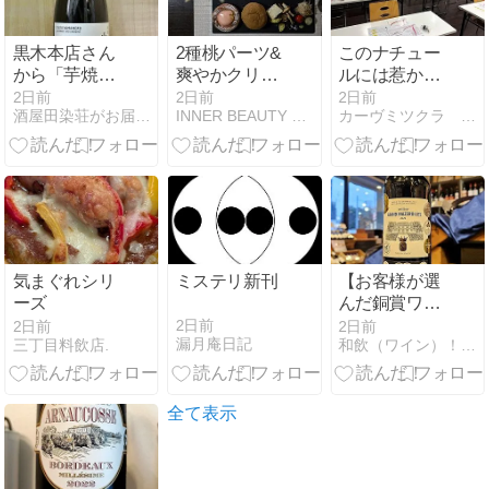
黒木本店さん
2種桃パーツ&
このナチュー
から「芋焼酎
爽やかクリチ
ルには惹かれ
山ねこ 麹米山
&カスタード♪
る
2日前
2日前
2日前
酒屋田染荘がお届けする最新情報です。
INNER BEAUTY LABO
カーヴミツクラ 店長日記
田錦 25度」入
アンデルセン
荷！！
の新作デニッ
シュ(*^^*)♪
気まぐれシリ
ミステリ新刊
【お客様が選
ーズ
んだ銅賞ワイ
ン！８月】
2日前
2日前
2日前
漏月庵日記
三丁目料飲店.
和飲（ワイン）！輪飲（ワイン）！話飲（ワイン）！
全て表示