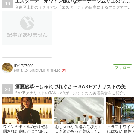
エスターテ「元ワイン嫌いなオーナーソムリエのワインブログ」
19
台東区上野のイタリアン「エスターテ」の店主によるブログです。ワインは難しいなんて思ってませんか？誰でも楽しむ気持ちがあれば十分です！そして個人的には飲んだワイ…
1727506
週間IN:
10
週間OUT:
0
月間IN:
10
酒麗然草〜しゅれづれぐさ〜 SAKEアナリストの美酒と美食と
20
SAKEアナリストのTAKUMAが、おすすめの美酒美食をご紹介。日本ソムリエ協会認定ワインエキスパート、SAKE DIPLOMA。ワインの産地、ぶどう、ペアリングまで、調べて、思うままに徒然に書きしたためます。
ワインのボトルの形や色に
おしゃれな酒器の選び方：
クラフトワイ
隠された意味とは？知って
日本酒がもっと美味しくな
にはない“個性