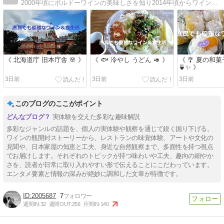
2000年頃にボルドーワインの美味しさを知り2014年頃からワイン会にデビュー。2019年春ブログを開設し、グルメ＆旅行など過去データも含めアップしています。
《 北海道庁 旧本庁舎 🌸 》
《 🐟 冷やし うどん 🥑 》
《 🎐 夏の和
🍵✨ 》
3日前
3日前
3日前
このブログのここがポイント
実体験を交えた多彩な趣味解説
多彩なジャンルの話題を、個人の実体験や観察を通じて鋭く掘り下げる。
ワインの瓶開封ストーリーから、レストランの味覚体験、アートや文化の
見聞や、日本家屋の知恵と工夫、身近な自然観察まで、多面性を持つ視点
でお届けします。それぞれのトピックが持つ味わいや工夫、趣向の細やか
さを、読者が日常に取り入れやすい形で伝えることにこだわっています。
エンタメ要素と情報の深みが絶妙に調和した文章が特徴です。
2005687
7
週間IN:
32
週間OUT:
256
月間IN:
140