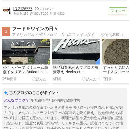
2126777
20
週間IN:
160
週間OUT:
200
月間IN:
820
フード＆ワインの日々
3
アメリカグルメ探訪ブログ、３つ星ファインダイニングからB級コンフォートフードまで美味しいもの満載、日本里帰りグルメもあり。
少々ヘビーでボリューム満
絶品😋胡麻付きマグロの蕎
すっかり気に
点イタリアン Antica Italian
麦添え Hecks of
ード＆フルー
Kitchen + Bar
Beachwood
ト朝食
25時間前
4日前
7日前
このブログのここがポイント
多国籍料理と個性的な飲食体験
アメリカ各地の多様な食文化とその背景を切り取った実感溢れる描写が魅
力です。旅先のレストランやカフェの雰囲気を鋭く伝え、地元料理から海
外の味まで幅広く紹介しています。料理の詳細や店の特色を具体的に記述
しながらも、過度な表現に頼らず、リアルさを重視。読者はまるでその場
にいるような感覚に浸れ、好奇心をかきたてられる内容となっています。