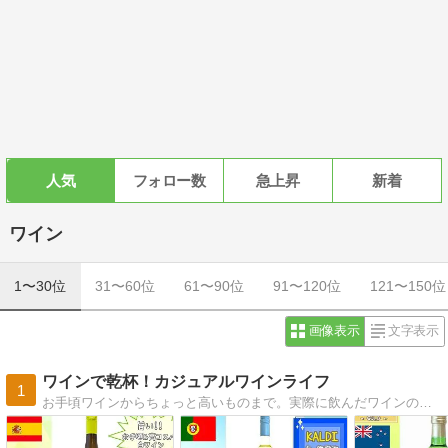
人気
フォロー数
急上昇
新着
ワイン
1〜30位
31〜60位
61〜90位
91〜120位
121〜150位
画像表示
文字表示
ワインで乾杯！カジュアルワインライフ
1
お手頃ワインからちょっと高いものまで。実際に飲んだワインのレビューとワインに合う料理＆おつまみを紹介。大好きなカルディファームの商品も載せます♪◆好きなテイスト◆カリフォルニア・リオハ