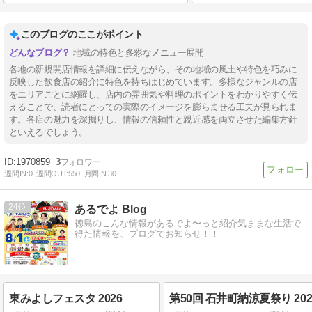
このブログのここがポイント
地域の特色と多彩なメニュー展開
各地の新規開店情報を詳細に伝えながら、その地域の風土や特色を巧みに
反映した飲食店の紹介に特色を持ちはじめています。多様なジャンルの店
をエリアごとに網羅し、店内の雰囲気や料理のポイントをわかりやすく伝
えることで、読者にとっての実際のイメージを膨らませる工夫が見られま
す。各店の魅力を深掘りし、情報の信頼性と親近感を両立させた編集方針
といえるでしょう。
1970859
3
週間IN:
0
週間OUT:
550
月間IN:
30
24
あるでよ Blog
徳島のこんな情報があるでよ〜っと紹介気ままな生活で
得た情報を、ブログでお知らせ！！
東みよしフェスタ 2026
第50回 石井町納涼夏祭り 202