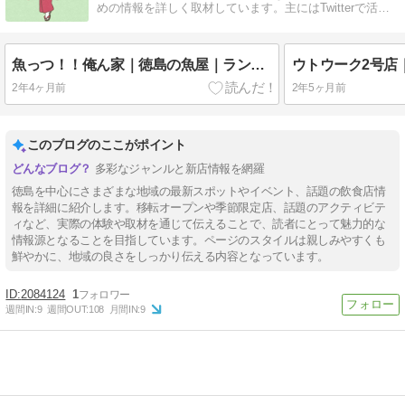
めの情報を詳しく取材しています。主にはTwitterで活動
中
魚っつ！！俺ん家｜徳島の魚屋｜ランチ｜刺身定食｜魚のフライ定食｜徳島市沖洲町
2年4ヶ月前
2年5ヶ月前
このブログのここがポイント
多彩なジャンルと新店情報を網羅
徳島を中心にさまざまな地域の最新スポットやイベント、話題の飲食店情
報を詳細に紹介します。移転オープンや季節限定店、話題のアクティビテ
ィなど、実際の体験や取材を通じて伝えることで、読者にとって魅力的な
情報源となることを目指しています。ページのスタイルは親しみやすくも
鮮やかに、地域の良さをしっかり伝える内容となっています。
2084124
1
週間IN:
9
週間OUT:
108
月間IN:
9