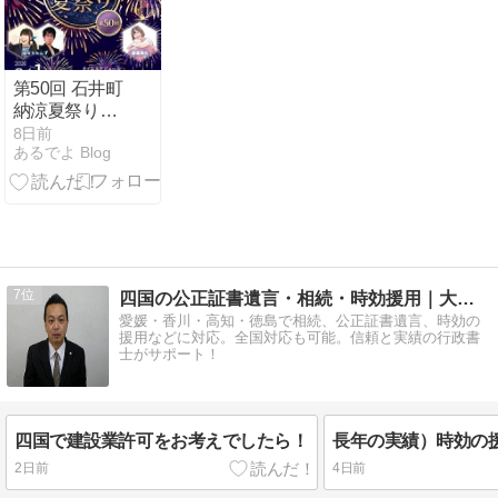
第50回 石井町
納涼夏祭り
2026
8日前
あるでよ Blog
7
四国の公正証書遺言・相続・時効援用｜大塩行政書士
愛媛・香川・高知・徳島で相続、公正証書遺言、時効の
援用などに対応。全国対応も可能。信頼と実績の行政書
士がサポート！
四国で建設業許可をお考えでしたら！
2日前
4日前