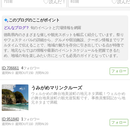
7日前
8日前
このブログのここがポイント
旬のイベントと穴場情報を網羅
徳島県内のさまざまな催しや観光スポットを幅広く紹介しています。祭り
やフェスティバルの詳細から、グルメや宿泊施設、クーポン情報までリア
ルタイムで伝えることで、地域の魅力を存分に引き出している点が特徴で
す。地元ならではの情報や最新のイベントスケジュールを把握できるた
め、地域の旬を楽しみたい方にとっても必見のガイドとなっています。
706661
4
週間IN:
0
週間OUT:
150
月間IN:
20
25
うみがめマリンクルーズ
ウェルかめの舞台地美波町の地元ネタ満載！ウェルかめ
の舞台地美波町の観光遊覧船です。事務員奮闘記から地
元ネタまで満載
951840
1
週間IN:
0
週間OUT:
110
月間IN:
20