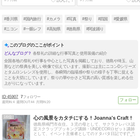
#香川県
#国内旅行
#カメラ
#写真
#祭り
#四国
#愛媛県
#ニコン
#一眼レフ
#高知県
#徳島県
#阿波踊り
このブログのここがポイント
各祭礼の詳細な行事写真と使用装備の紹介
全国各地の祭礼や行事を中心とした写真を掲載しており、徳島や埼玉、山
形などの祭典を美しい映像で伝えています。撮影には主にニコンDシリーズ
とタムロンレンズを使用し、各瞬間の臨場感や祭りの様子を丁寧に捉える
ことを大切にしています。祭りの華やかさと写真の高い質感を楽しめる仕
上がりになっています。
45907
7
週間IN:
4
週間OUT:
44
月間IN:
20
16
心の風景をカタチにする † Joanna's Craft †
徳島県鳴門市在住。３児の母として、サクラクレパス認
定スクラップブッキング講師・UNDECORロゼット講師
として、イベント主催者としてのドタバタ日記です(^_^;