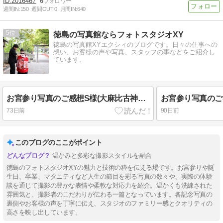
2016467
6
週間IN:
150
週間OUT:
0
月間IN:
640
5
徳島の写真館ならフォトスタジオXY
徳島の写真館XYエクシィのブログです。日々の仕事への
想い、お客様の声や写真、スタッフの事などをご紹介し
ています。
お宮参り写真のご感想S様(大麻比古神社ロケ撮影)
お宮参り写真のご
73日前
90日前
このブログのここがポイント
温かみと多彩な撮影スタイルを融合
徳島のフォトスタジオXYの魅力と技術の粋を伝える場です。お宮参りや誕
生日、卒業、マタニティなど人生の節目を彩る写真の数々や、実際の体験
談を通じて撮影の豊かな表情や柔軟な対応力を紹介。温かくも洗練された
雰囲気と、撮影者のこだわりが伝わる一篇となっています。各記念写真の
裏側やお客様の声を丁寧に伝え、スタジオのファミリー感とクオリティの
高さを映し出しています。