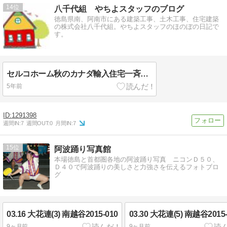
14
八千代組 やちよスタッフのブログ
徳島県南、阿南市にある建築工事、土木工事、住宅建築
の株式会社八千代組。やちよスタッフのほのぼの日記で
す。
セルコホーム秋のカナダ輸入住宅一斉見学会 -アシスタントA-
5年前
1291398
週間IN:
7
週間OUT:
0
月間IN:
7
15
阿波踊り写真館
本場徳島と首都圏各地の阿波踊り写真 ニコンＤ５０、
Ｄ４０で阿波踊りの美しさと力強さを伝えるフォトブロ
グ
03.16 大花連(3) 南越谷2015-010
03.30 大花連(5) 南越谷2015-
9ヶ月前
9ヶ月前