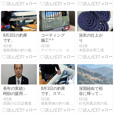
8月2日の釣果
コーティング
浴衣の仕上が
です。
施工^ ^
り
4日前
4日前
4日前
徳島県南の釣り船・第八源洋丸のBLOG
アドヴァンス カーコーティング徳島 スタッフブログ
本藍染矢野工場
長年の実績）
8月1日の釣果
深淵経由で祖
時効の援用
です。スマガ
谷に帰ってみ
（7,200円の
ツオオキアミ
ました
4日前
5日前
6日前
四国の公正証書遺言・相続・時効援用｜大塩行政書士
徳島県南の釣り船・第八源洋丸のBLOG
白毛馬風太郎の祖谷山探求記
み）で借金を
流し釣り&キ
ゼロに！
ハダマグロ飲
ませ釣りに行