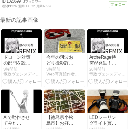
1028699
3
週間IN:
126
週間OUT:
72
月間IN:
567
最新の記事画像
ドローン対策
今年の阿波お
ArcheRage特
の部門を設立
どり撮影許可
需が発生！（
最初ドローン
証
＾ω＾）
9時間前
9時間前
26時間前
帝政ヴェンスディアナ
Web写真館作者のブログ
帝政ヴェンスディアナ
って偵察みた
いなイメージ
だったが爆撃
に変わってる
（ ＾ω＾）部
門設立
AIで動作させ
【徳島県小松
LEDシーリン
てみた
島市】お好み
グライト買っ
@v@・・・・
焼き恋子
た