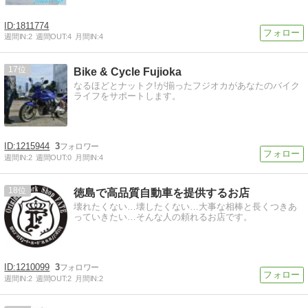
1811774
週間IN:
2
週間OUT:
4
月間IN:
4
17
Bike & Cycle Fujioka
なるほどとナットク!が揃ったフジオカがあなたのバイク
ライフをサポートします。
1215944
3
週間IN:
2
週間OUT:
0
月間IN:
4
18
徳島で高品質自動車を提供するお店
壊れたくない…壊したくない…大事な相棒と長くつきあ
っていきたい…そんな人の頼れるお店です。
1210099
3
週間IN:
2
週間OUT:
2
月間IN:
2