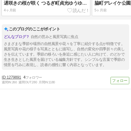
遅咲きの桜が咲く つるぎ町貞光ゆうゆう館前
脇町デレイケ公園
4ヶ月前
5ヶ月前
このブログのここがポイント
自然の営みと風景写真に焦点
さまざまな季節や場所の自然風景や花々を丁寧に紹介する点が特徴です。
風景写真や花の様子を写真とともに描写し、自然の変化や四季折々の美し
さを伝えています。季節の移ろいを身近に感じたい人に向けて、のどかで
生き生きとした風景を届けている編集方針です。シンプルな言葉で季節の
情景を巧みに表現し、読者の感性に響く内容となっています。
1279891
4
週間IN:
260
週間OUT:
280
月間IN:
1180