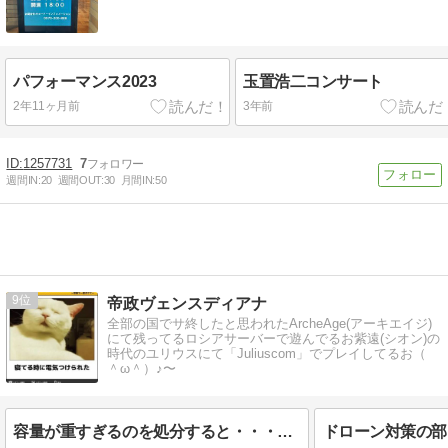
パフォーマンス2023
玉置浩二コンサート
2年11ヶ月前
3年前
1257731
7
週間IN:
20
週間OUT:
30
月間IN:
50
9
帝政ヴェンスディアナ
全部の国でサ終したと思われたArcheAge(アーキエイジ)
にて残ってるロシアサーバーで遊んでるお紫遠(シオン)の
時代のユリウスにて「Juliuscom」でプレイしてるお（
＾ω＾）♪〜
容量が重すぎるのを処分すると・・・・？危険水準から戻る（ ＾ω＾）pc