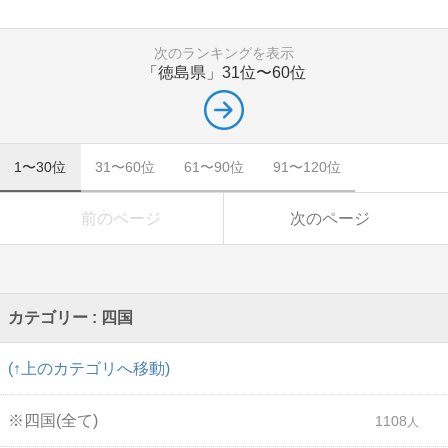
次のランキングを表示
「徳島県」
31位〜60位
1〜30位
31〜60位
61〜90位
91〜120位
前のページ
次のページ
カテゴリー : 四国
(↑上のカテゴリへ移動)
※四国(全て)
1108