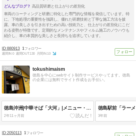
高品質研磨と仕上がりの差別化
車両のコーティングと研磨に特化した専門的な情報を発信しています。特
に、下地処理の重要性を強調し、優れた研磨技術と丁寧な施工方法を披
露。車の美しさを引き出すための高い技術力と、仕上がりの差別化にこだ
わる姿勢が特徴です。定期的なメンテナンスやフィルム施工のノウハウも
紹介し、車の本質的な美しさと長持ちを追求しています。
880913
1
週間IN:
0
週間OUT:
130
月間IN:
10
29
tokushimaism
徳島を中心にwebサイト制作サービスやってます。徳島
の企業には無料でサイト作成をお手伝い。
徳島沖洲|中華そば「大河」|メニュー・感想・口コミまとめ
2年11ヶ月前
3年前
2050113
1