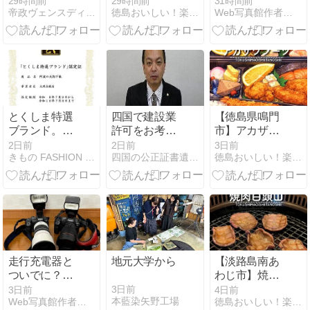
29時間前
29時間前
31時間前
帝政ヴェンスディアナ
徳島おいしい！楽しい！
Web写真館作者のブログ
進歩
とくしま特選
四国で建設業
【徳島県鳴門
ブランド。認
許可をお考え
市】アカザワ
定いただきま
でしたら！
フーズ
2日前
2日前
3日前
きもの FASHION 大岡
四国の公正証書遺言・相続・時効援用｜大塩行政書士
徳島おいしい！楽しい！
した。
走行充電器と
地元大学から
【淡路島南あ
ついでに？ポ
わじ市】焼肉
ータブル電源
白頭山
3日前
3日前
4日前
本藍染矢野工場
Web写真館作者のブログ
徳島おいしい！楽しい！
も購入