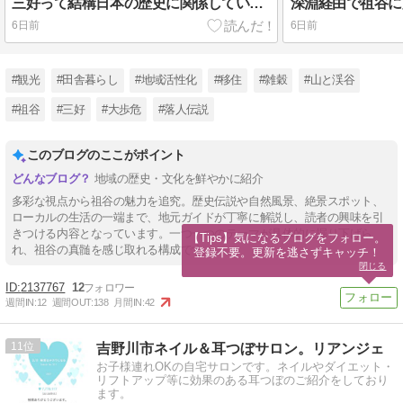
三好って結構日本の歴史に関係しているんですよ
深淵経由で祖谷に
6日前
6日前
#観光
#田舎暮らし
#地域活性化
#移住
#雑穀
#山と渓谷
#祖谷
#三好
#大歩危
#落人伝説
このブログのここがポイント
地域の歴史・文化を鮮やかに紹介
多彩な視点から祖谷の魅力を追究。歴史伝説や自然風景、絶景スポット、
ローカルの生活の一端まで、地元ガイドが丁寧に解説し、読者の興味を引
きつける内容となっています。一つ一つのテーマが具体的に掘り下げら
【Tips】気になるブログをフォロー。

れ、祖谷の真髄を感じ取れる構成です。
登録不要。更新を逃さずキャッチ！
閉じる
2137767
12
週間IN:
12
週間OUT:
138
月間IN:
42
11
吉野川市ネイル＆耳つぼサロン。リアンジェ
お子様連れOKの自宅サロンです。ネイルやダイエット・
リフトアップ等に効果のある耳つぼのご紹介をしており
ます。