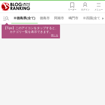
リーダー
ログイン
メニュー
※徳島県(全て)
徳島市
阿南市
鳴門市
※四国(全て)
【Tips】このアイコンをタップすると、

カテゴリ一覧を表示できます。
閉じる