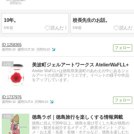
10年。
校長先生のお話。
5年前
5年前
1258365
週間IN:
10
週間OUT:
10
月間IN:
10
12
美波町ジェルアートワークス AtelierWaFLL+
Atelier WaFLL+は徳島県美波町のあわえの中にあるジェ
ルアートの古民家アトリエです。イベントの様子や作品
をアップしています。
1737976
週間IN:
10
週間OUT:
0
月間IN:
10
13
徳島ラボ｜徳島旅行を楽しくする情報満載
徳島に住んで30年以上、徳島を遊び尽くした私が徳島の
旅行・観光を紹介するメディア。絶景ポイント・グル
メ・お土産・名産・名物・ホテルなど、徳島を楽しむた