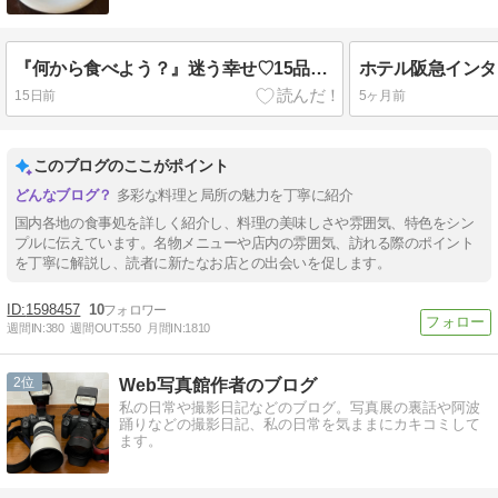
『何から食べよう？』迷う幸せ♡15品目のおばんざい定食☆gatto
15日前
5ヶ月前
このブログのここがポイント
多彩な料理と局所の魅力を丁寧に紹介
国内各地の食事処を詳しく紹介し、料理の美味しさや雰囲気、特色をシン
プルに伝えています。名物メニューや店内の雰囲気、訪れる際のポイント
を丁寧に解説し、読者に新たなお店との出会いを促します。
1598457
10
週間IN:
380
週間OUT:
550
月間IN:
1810
2
Web写真館作者のブログ
私の日常や撮影日記などのブログ。写真展の裏話や阿波
踊りなどの撮影日記、私の日常を気ままにカキコミして
ます。