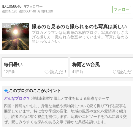
1058646
4
週間IN:
128
週間OUT:
48
月間IN:
520
6
撮るのも見るのも撮られるのも写真は楽しい
プロカメラマン@写真館の私的ブログ。写真の楽しさ広
げる撮り方・撮られ方教室やっています。写真に込める
想いも伝えたい。
毎日暑い
梅雨とW台風
12日前
41日前
このブログのここがポイント
地域密着型で風土と文化を伝える多彩なテーマ
四国・徳島を中心に、身近な自然や風物詩について鋭く掘り下げる記事を
展開しています。特に食や季節の変化、地域の風景や文化を愛情深く紹介
し、読者の心に響く視点を提供します。写真やエピソードを巧みに織り交
ぜ、親しみやすくも深みのある文章で静かな共感を誘います。