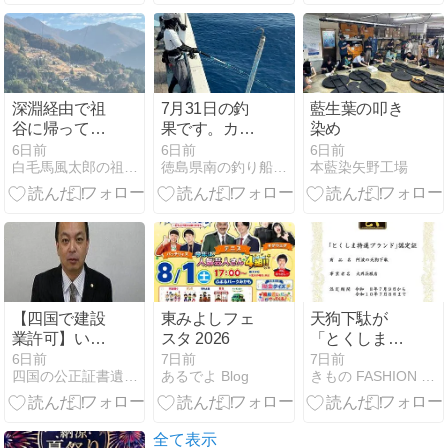
って来まし
た。
深淵経由で祖
7月31日の釣
藍生葉の叩き
谷に帰ってみ
果です。カツ
染め
ました
オ、マグロ沖
6日前
6日前
6日前
白毛馬風太郎の祖谷山探求記
徳島県南の釣り船・第八源洋丸のBLOG
本藍染矢野工場
合遠征に行っ
て来ました。
【四国で建設
東みよしフェ
天狗下駄が
業許可】いく
スタ 2026
「とくしま特
ら必要？法
選ブランド」
6日前
7日前
7日前
四国の公正証書遺言・相続・時効援用｜大塩行政書士
あるでよ Blog
きもの FASHION 大岡
人・個人別の
に認定いただ
「財産要件」
きました。
を分かりやす
く解説！
全て表示