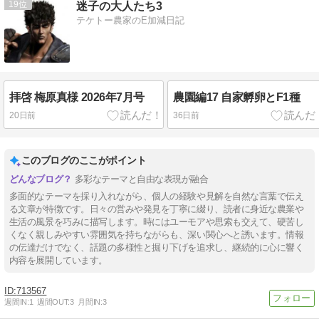
19
迷子の大人たち3
テケトー農家のE加減日記
拝啓 梅原真様 2026年7月号
農園編17 自家孵卵とF1種
20日前
36日前
このブログのここがポイント
多彩なテーマと自由な表現が融合
多面的なテーマを採り入れながら、個人の経験や見解を自然な言葉で伝え
る文章が特徴です。日々の営みや発見を丁寧に綴り、読者に身近な農業や
生活の風景を巧みに描写します。時にはユーモアや思索も交えて、硬苦し
くなく親しみやすい雰囲気を持ちながらも、深い関心へと誘います。情報
の伝達だけでなく、話題の多様性と掘り下げを追求し、継続的に心に響く
内容を展開しています。
713567
週間IN:
1
週間OUT:
3
月間IN:
3