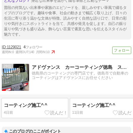
身近な出来事を温かく綴る筆致と広範なテーマ
普段の何気ない出来事や家族のエピソードを、親しみやすい筆風で綴るタ
イプのブログです。趣味や食事、社会の動きまで幅広く取り上げ、日々の
生活に寄り添う温かな文体が特徴。読みやすく自然な語り口で、日常の彩
りや気付きにスポットライトを当て、共感や発見を促します。自己の振り
返りや気づきも盛り込み、飾らない言葉で素直な思いを伝えるスタイルが
魅力です。
1129021
4
週間IN:
0
週間OUT:
140
月間IN:
10
28
アドヴァンス カーコーティング徳島 スタッフブログ
徳島県のコーティングの専門店です。徳島市で自動車の
コーティングはアドヴァンスにお任せください
コーティング施工^ ^
コーティング施工^ ^
4日前
11日前
このブログのここがポイント