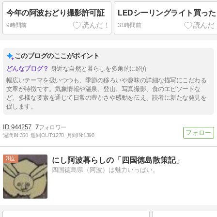
今年の阿波おどり撮影許可証
LEDシーリングライト買った
9時間前
31時間前
このブログのここがポイント
身近な自然と暮らしを多角的に紹介
幅広いテーマを扱いつつも、季節の移ろいや趣味の詳細な描写にこだわる
文章が特徴です。気象情報や温泉、登山、写真撮影、食のエピソードな
ど、多様な要素を通じて日常の豊かさや感動を伝え、読者に新たな発見を
促します。
944257
7
週間IN:
350
週間OUT:
1270
月間IN:
1390
3
にし阿波暮らしの「四国徳島散策記」
四国徳島県（阿波）は魅力いっぱい。