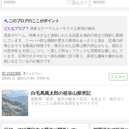
9時間前
9時間前
このブログのここがポイント
雑多なテーマとユーモラスな表現が融合
音楽やゲーム、時事ネタなど多岐にわたる話題を独自の視点で軽妙に展開
しています。ミーハー的な感動や驚きの裏側をあっさりと描き、読者の好
奇心をそそる構成が特徴です。掲示された記事は断片的ながらも、面白さ
や意外性を大切にしつつ、一貫して明るくフランクな雰囲気を醸し出して
います。日常のささやかな一面を鋭敏に切り取り、多彩な趣味や趣向を自
然に伝えているのが魅力です。
2102305
3
週間IN:
16
週間OUT:
884
月間IN:
40
10
白毛馬風太郎の祖谷山探求記
徳島県「祖谷」地方の観光〜生活・文化まで、地元ガイ
ドがとことん祖谷を追求するサイトです