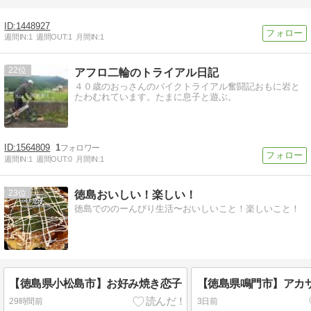
1448927
週間IN:
1
週間OUT:
1
月間IN:
1
22
アフロ二輪のトライアル日記
４０歳のおっさんのバイクトライアル奮闘記おもに岩と
たわむれています。たまに息子と遊ぶ。
1564809
1
週間IN:
1
週間OUT:
0
月間IN:
1
23
徳島おいしい！楽しい！
徳島でののーんびり生活〜おいしいこと！楽しいこと！
【徳島県小松島市】お好み焼き恋子
【徳島県鳴門市】アカ
29時間前
3日前