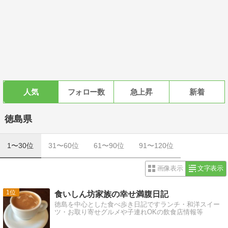
人気
フォロー数
急上昇
新着
徳島県
1〜30位
31〜60位
61〜90位
91〜120位
画像表示
文字表示
1
食いしん坊家族の幸せ満腹日記
徳島を中心とした食べ歩き日記ですランチ・和洋スイー
ツ・お取り寄せグルメや子連れOKの飲食店情報等