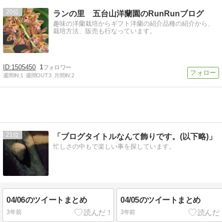
20
ランの里 五台山洋蘭園のRunRunブログ
趣味の洋蘭栽培からギフト洋蘭の紹介品種の紹介から、
栽培方法、販売も行なっています。
1505450
1
週間IN:
1
週間OUT:
3
月間IN:
2
21
「ブログタイトルなんて飾りです。(以下略)」
忙しさの中もで楽しい事を探しています。
04/06のツイートまとめ
04/05のツイートまとめ
3年前
3年前