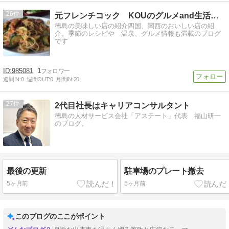
26
元フレンチコック KOUのグルメand生活日記
徳島の美味しい店の紹介四国、関西のおいしい店の紹
介。季節のレシピや 温泉、グルメ情報も満載のブログ
です
985081
1
週間IN:
0
週間OUT:
0
月間IN:
20
27
2代目社長はキャリアコンサルタント
徳島の人材サービス会社「アステート」代表 福山研一
のブログ。
最後の更新
駐車場のプレート撤去
5ヶ月前
5ヶ月前
このブログのここがポイント