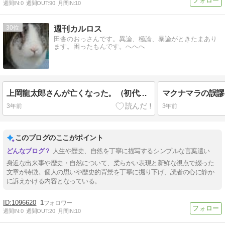
週間IN:
0
週間OUT:
90
月間IN:
10
30
週刊カルロス
田舎のおっさんです。異論、極論、暴論がときたまあり
ます。困ったもんです。へへへ
上岡龍太郎さんが亡くなった。（初代・探偵ナイトスクープ局長）
マクナマラの誤謬
3年前
3年前
このブログのここがポイント
人生や歴史、自然を丁寧に描写するシンプルな言葉遣い
身近な出来事や歴史・自然について、柔らかい表現と新鮮な視点で綴った
文章が特徴。個人の思いや歴史的背景を丁寧に掘り下げ、読者の心に静か
に訴えかける内容となっている。
1096620
1
週間IN:
0
週間OUT:
20
月間IN:
10