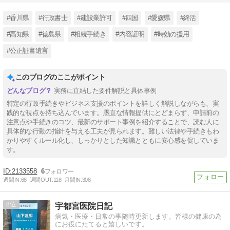
#香川県
#行政書士
#建設業許可
#四国
#愛媛県
#終活
#高知県
#徳島県
#相続手続き
#内容証明
#時効の援用
#公正証書遺言
このブログのここがポイント
実務に直結した要件解説と具体事例
特定の行政手続きやビジネス支援のポイントを詳しく解説しながらも、実
践的な視点を持ち込んでいます。愚直な情報提供にとどまらず、申請前の
注意点や手続きのコツ、最新のサポート事例を紹介することで、読む人に
具体的な行動の指針を与える工夫が見られます。難しい法律や手続きもわ
かりやすくルール化し、しっかりとした知識とともに安心感を促していま
す。
2133558
6
週間IN:
68
週間OUT:
118
月間IN:
308
8
宇都宮医院日記
病気・医療・日常の事随時更新します。皆様の健康の為
にお役にたてると嬉しいです。