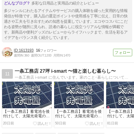
多彩な日用品と実用品の紹介とレビュー
多ジャンルにわたるアイテムやサービスの購入体験を綴った実用的な情報
発信が特徴です。購入品の選定ポイントや使用感を丁寧に伝え、日常の快
適さや工夫を引き出すための知恵を提案しています。エコやコスパにこだ
わる姿勢が随所に見られ、読者の暮らしに役立つリアルな情報が満載で
す。新商品や便利グッズのレビューからライフハックまで、生活を彩るア
イデアをバランス良く紹介しています。
1613193
16
週間IN:
360
週間OUT:
1200
月間IN:
1470
一条工務店 27坪 i-smart 〜猫と楽しむ暮らし〜
11
一条工務店 i-smart に住んでいます。家のこと･暮らしについて夫婦で発信しています。｜27坪 コンパクトハウス｜2階リビング｜うるケア｜太陽光搭載・蓄電池なし｜猫2匹｜コストコ･無印良品が好きです｜
【一条工務店】蓄電池を後
【一条工務店】蓄電池を後
【一条工務店
付けして、太陽光発電の変
付けして、太陽光発電の変
付けして、太
化をレポート｜2026年5月
化をレポート｜2026年4月
化をレポート｜2
20日前
50日前
81日前
期｜
期｜
期｜