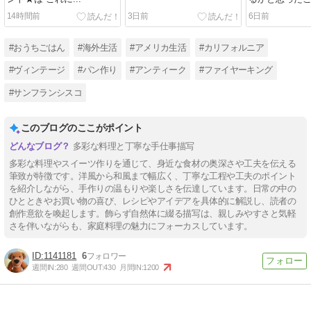
14時間前
3日前
6日前
#おうちごはん
#海外生活
#アメリカ生活
#カリフォルニア
#ヴィンテージ
#パン作り
#アンティーク
#ファイヤーキング
#サンフランシスコ
このブログのここがポイント
多彩な料理と丁寧な手仕事描写
多彩な料理やスイーツ作りを通じて、身近な食材の奥深さや工夫を伝える
筆致が特徴です。洋風から和風まで幅広く、丁寧な工程や工夫のポイント
を紹介しながら、手作りの温もりや楽しさを伝達しています。日常の中の
ひとときやお買い物の喜び、レシピやアイデアを具体的に解説し、読者の
創作意欲を喚起します。飾らず自然体に綴る描写は、親しみやすさと気軽
さを伴いながらも、家庭料理の魅力にフォーカスしています。
1141181
6
週間IN:
280
週間OUT:
430
月間IN:
1200