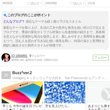
WAVE 3』
5時間前
29時間前
2日前
このブログのここがポイント
身近なテーマを鋭く掘り下げるスタイル
多彩なテーマを取り上げ、生活の工夫や意外な発見を鋭い切り口で伝える
ブログです。季節の変化やトラブル対策から先進技術の紹介まで、具体例
を交えながら現実的な視点を提供します。親しみやすさと実用性を兼ね備
えつつ、読む人を思わず引き込む鋭い表現を用い、内容の深さと実用性を
絶妙に融合させた制作スタイルが特徴です。
1894891
9
週間IN:
280
週間OUT:
1000
月間IN:
1210
Buzz*ver.2
20
Vintageなキッチンウェアが大好き。San Franciscoからアンティーキングレポートをお届けしています
早くも 今年の誕生日プレゼ
空を見上げたら...
あまりにも痛す
ント★は これに...
るかと思った