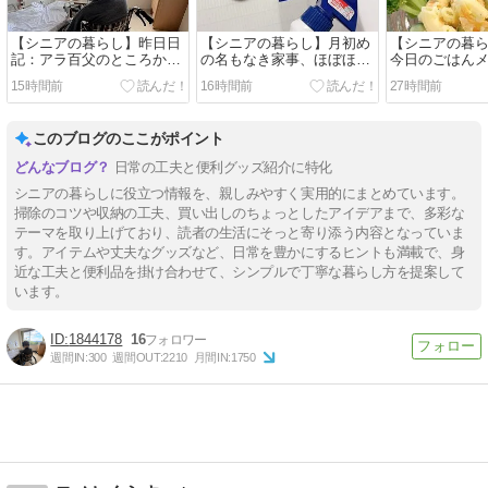
【シニアの暮らし】昨日日
【シニアの暮らし】月初め
【シニアの暮
記：アラ百父のところから
の名もなき家事、ほぼほぼ
今日のごはんメ
いつもの買い出し🚙🛒。。
終了👏💕。。
15時間前
16時間前
27時間前
このブログのここがポイント
日常の工夫と便利グッズ紹介に特化
シニアの暮らしに役立つ情報を、親しみやすく実用的にまとめています。
掃除のコツや収納の工夫、買い出しのちょっとしたアイデアまで、多彩な
テーマを取り上げており、読者の生活にそっと寄り添う内容となっていま
す。アイテムや丈夫なグッズなど、日常を豊かにするヒントも満載で、身
近な工夫と便利品を掛け合わせて、シンプルで丁寧な暮らし方を提案して
います。
1844178
16
週間IN:
300
週間OUT:
2210
月間IN:
1750