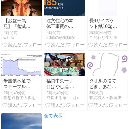
【お盆一気
注文住宅の本
長4サイズケ
見】『鬼滅の
体工事費のほ
ント紙100g白
刃 柱稽古編』
かに485万円
封筒1000枚の
2時間前
2時間前
2時間30分前
withfs
30歳の研究職がアイ工務店で建てる延床50坪の家
こだわり生活館
Prime Videoで
かかった【見
魅力を分析
配信中！
積書の内訳】
ufotableが描く
映像美と見ど
ころ解説
米国債不足で
福岡中央一丁
タオルの捨て
ステーブルコ
目はやし連 ～
どき、あなた
イン需要が高
上福岡七夕祭
はいつ？
2時間40分前
2時間40分前
3時間前
仮想通貨で大損を避け、副業で稼ぐためのMoneyまとめ情報館
成長する家 つれづれ日記
収納職人・板垣友子の片づけのヒント
まる──NBER
り・初日～
研究が示す
「デジタル安
全資産」の役
全て表示
割