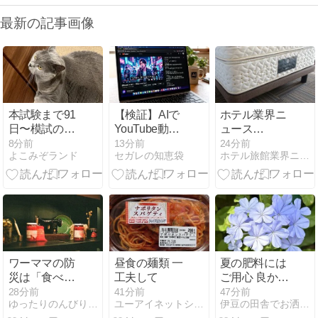
最新の記事画像
本試験まで91
【検証】AIで
ホテル業界ニ
日〜模試の点
YouTube動画
ュース
数より大切な
の音楽MV・ラ
20260809
8分前
13分前
24分前
よこみぞランド
セガレの知恵袋
ホテル旅館業界ニュース
こと
イブの「歌詞
の文字起こ
し」をさせる-
現在はGrokの
み対応のよう
ですが･･･
ワーママの防
昼食の麺類 一
夏の肥料には
災は「食べな
工夫して
ご用心 良かれ
がら備える」
と思った液肥
28分前
41分前
47分前
ゆったりのんびりブログ | あわただしい中でも、ゆった…
ユーアイネットショップ店長日記 とっておき情報
伊豆の田舎でお洒落に暮らす
が正解。非常
が逆効果？