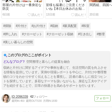
部屋の片付けは一番身近な
皆様も猛暑にご注意くださ
関西組、四国へ
防災
いね【本日お休みのお知ら
せ】
6日前
13日前
20日前
#掃除
#片付け
#お片付け
#収納
#家具配置
#和室
#押し入れ
#クローゼット
#クローゼット収納
#引き出し
#整理
#美しい暮らしの空間
このブログのここがポイント
空間整理と暮らしの提案を融合
収納と片付けに関するアイデアや事例を通じて、生活空間の質を向上させ
る情報を提供しています。実例や現場レポートを中心に、片付けや整理整
頓のコツをわかりやすく伝えることを重視し、読者の暮らしに役立つヒン
トを探求しています。多彩なテーマを扱いながらも、身近な工夫やアイデ
アを紹介することで、日常の快適さを高めるサポートを行います。
2096339
42
週間IN:
450
週間OUT:
530
月間IN:
1830