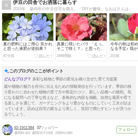
伊豆の田舎でお洒落に暮らす
6
2015年 築45年の中古住宅を購入。「DIYが趣味」なおばさんは、無謀にも自分でリフォームしています。つるバラで外壁を覆い尽くそうと、姑息なボロ隠しも計画中。
夏の肥料にはご用心 良かれ
真夏に咲いたバラ 「えっ、
今年の秋は初
と思った液肥が逆効果？
そこで咲く？」と思った今
なる予定♪ 我
朝の庭
ーガーデン
47分前
24時間前
2日前
このブログのここがポイント
多彩な植物と季節の変化を織り交ぜた育て方提案
庭や植物の魅力を存分に伝えるための情報発信を行っています。季節の移
り変わりに合わせた植物の育て方や剪定のコツ、新しい品種への挑戦、気
になる疑問への丁寧な答えなど、多角的な内容を掲載。自然な風景や育て
る楽しさを通じて、ガーデニングをより豊かなものにしていく工夫が詰ま
っています。読めば自宅の庭をより美しく、笑顔で満たすヒントが見つか
るでしょう。
1911384
37
週間IN:
410
週間OUT:
1000
月間IN:
1940