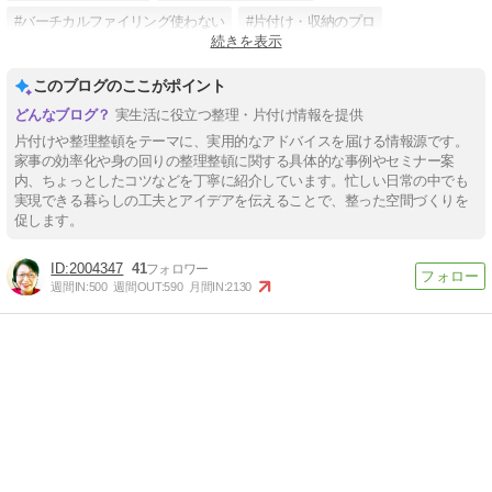
#バーチカルファイリング使わない
#片付け・収納のプロ
続きを表示
#札幌お部屋片付け
#北海道出張片付け
#キッチンの片付け
このブログのここがポイント
#子供部屋の片付け
#家具配置をアドバイス
実生活に役立つ整理・片付け情報を提供
片付けや整理整頓をテーマに、実用的なアドバイスを届ける情報源です。
家事の効率化や身の回りの整理整頓に関する具体的な事例やセミナー案
内、ちょっとしたコツなどを丁寧に紹介しています。忙しい日常の中でも
実現できる暮らしの工夫とアイデアを伝えることで、整った空間づくりを
促します。
2004347
41
週間IN:
500
週間OUT:
590
月間IN:
2130