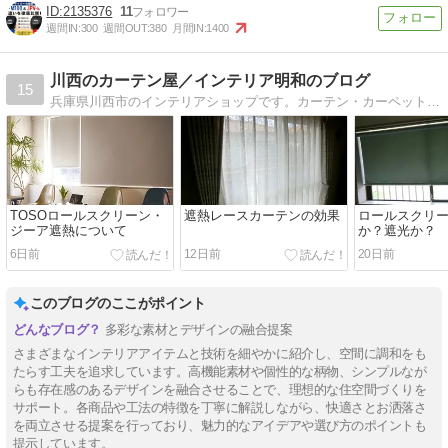
2135376
11
週間IN:
300
週間OUT:
380
月間IN:
1400
川西のカーテン屋／インテリア明和のブログ
15
兵庫県川西市のインテリアショップです。カーテン・カーペットに関する情報や日々の出来事についてお伝えします。
TOSOロールスクリーン・
遮熱レースカーテンの効果
ロールスクリ
ジーア遮熱について
か？遮光か？
6日前
12日前
20日前
このブログのここがポイント
多彩な素材とデザインの融合提案
さまざまなインテリアアイテムと技術を細やかに紹介し、空間に調和をも
たらす工夫を追求しています。高機能素材や個性的な柄物、シンプルなが
らも存在感のあるデザインを融合させることで、理想的な住空間づくりを
サポート。各商品や工法の特徴を丁寧に解説しながら、快適さとお洒落さ
を両立させる提案を行っており、魅力的なアイデアや選び方のポイントも
提示しています。