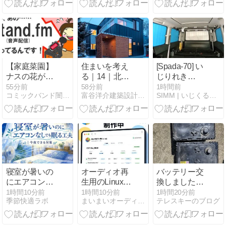
食を時短食に
変える工夫
【家庭菜園】
住まいを考え
[Spada-70] い
ナスの花が！
る｜14｜北海
じりれき
あのことわざ
道で暮らすと
2012/12-1
55分前
58分前
1時間前
コミックバンド闇鍋 鍋汁研究室
富谷洋介建築設計【北海道札幌の一級建築士事務所】
SIMM | いじくるページ
ウソやんけ！
いうこと。
寝室が暑いの
オーディオ再
バッテリー交
にエアコンな
生用のLinuxを
換しました。
しでも眠る工
本格的に作り
ｒ8.8.8の
1時間10分前
1時間10分前
1時間20分前
季節快適ラボ
まいまいオーディオ Blog - オーディオ ＆ PCパーツ
テレスキーのブログ
夫｜今夜でき
始めました
439796ｋｍ
る対策