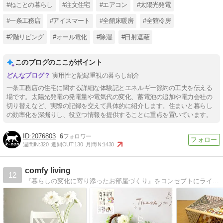
#ねことの暮らし
#注文住宅
#エアコン
#太陽光発電
#一条工務店
#アイスマート
#全館床暖房
#全館冷房
#2階リビング
#オール電化
#除湿
#日射遮蔽
このブログのここがポイント
実用性と記録重視の暮らし紹介
一条工務店の住宅に関する詳細な体験記とエネルギー節約の工夫を伝える
場です。太陽光発電の発電量や電気代の変化、蓄電池の追加や電力会社の
切り替えなど、実際の記録を交えて具体的に紹介します。住まいと暮らし
の効率化を深掘りし、役立つ情報を提供することに重点を置いています。
2076803
6
週間IN:
320
週間OUT:
130
月間IN:
1430
comfy living
12
『暮らしの変化に寄り添ったお部屋づくり』をコンセプトにライフスタイルに合わせた、自分らしく素敵に心地よい暮らしのお手伝いをさせて頂いてます。