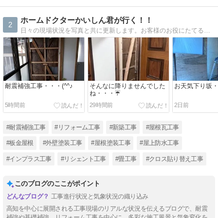
ホームドクターかいしん君が行く！！
2
日々の現場状況を写真と共に更新します。お客様のお役にたてる情報が発信できれば幸いです（＾＾）
耐震補強工事・・・(^^♪
そんなに降りませんでした
お天気下り坂・・
ね・・・☔
5時間前
29時間前
2日前
#耐震補強工事
#リフォーム工事
#新築工事
#屋根瓦工事
#板金屋根
#外壁塗装工事
#屋根塗装工事
#屋上防水工事
#インプラス工事
#リシェント工事
#畳工事
#クロス貼り替え工事
このブログのここがポイント
工事進行状況と気象状況の織り込み
高知を中心に展開される工事現場のリアルな状況を伝えるブログで、耐震
補強や基礎補強、リフォーム工事を中心に、多彩な施工風景と気象変化を