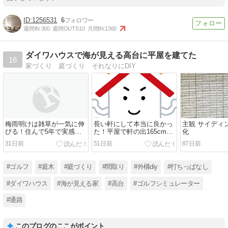
1256531
6
週間IN:
300
週間OUT:
510
月間IN:
1360
ダイワハウスで海が見える高台に平屋を建てた
16
家づくり 庭づくり それなりにDIY
梅雨明けは雑草が一気に伸
長い軒にして本当に良かっ
主観 サイディ
びる！住んで5年で実感し
た！平屋で軒の出165cmを
化
た「本当に管理が楽にな
採用した体験談
31日前
51日前
87日前
る」雑草対策
#ゴルフ
#庭木
#庭づくり
#間取り
#外構diy
#打ちっぱなし
#ダイワハウス
#海が見える家
#高台
#ゴルフシミュレーター
#通路
このブログのここがポイント