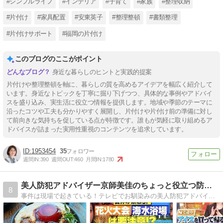
#シンプルライフ
#インテリア
#子育て
#家族
#整理収納
#片付け
#家具配置
#安東英子
#整理整頓
#書類整理
#片付けサポート
#福岡の片付け
このブログのここがポイント
身近な暮らしのヒントと実践的提案
片付けや整理整頓を軸に、暮らしの質を高めるアイデアを幅広く紹介して
います。身近なトピックを丁寧に掘り下げつつ、具体的な事例やアドバイ
スを盛り込み、実生活に役立つ情報を提供します。地域や季節のテーマに
沿ったコツや工夫も分かりやすく展開し、片付けや片付け前の準備に対し
て前向きな気持ちを促している点が特徴です。誰もが気軽に取り組めるア
ドバイスが詰まった実用性重視のコンテンツを追求しています。
1953454
35
週間IN:
390
週間OUT:
460
月間IN:
1780
美人防犯アドバイザー京師美佳のちょっと役立つ防犯日記！
8
事件は現場で起きている！テレビでお馴染みの美人防犯アドバイザー京師美佳の奮闘記！