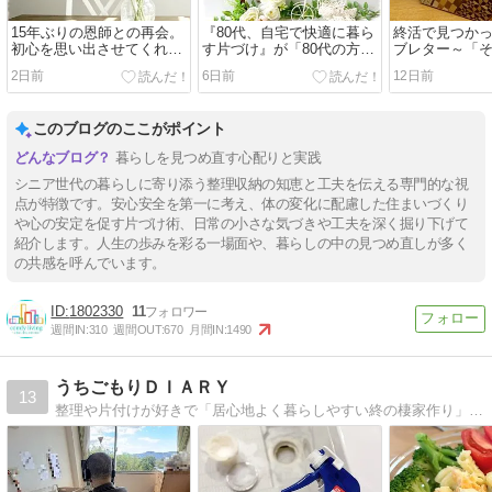
15年ぶりの恩師との再会。
『80代、自宅で快適に暮ら
終活で見つか
初心を思い出させてくれ
す片づけ』が「80代の方や
ブレター～「
た、かけがえのない時間
高齢者がいる家族におすす
う」という選
2日前
6日前
12日前
めの本10選」に紹介されま
した！
このブログのここがポイント
暮らしを見つめ直す心配りと実践
シニア世代の暮らしに寄り添う整理収納の知恵と工夫を伝える専門的な視
点が特徴です。安心安全を第一に考え、体の変化に配慮した住まいづくり
や心の安定を促す片づけ術、日常の小さな気づきや工夫を深く掘り下げて
紹介します。人生の歩みを彩る一場面や、暮らしの中の見つめ直しが多く
の共感を呼んでいます。
1802330
11
週間IN:
310
週間OUT:
670
月間IN:
1490
うちごもりＤＩＡＲＹ
13
整理や片付けが好きで「居心地よく暮らしやすい終の棲家作り」と「シンプルライフ」を目指す毎日。 田舎暮らしでもインテリアにはこだわってちょっとおしゃれに暮らした…