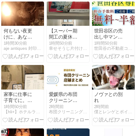
何もない夜更
【スーパー期
世田谷区の売
けに、あなた
間工の夏休
出し中マンシ
を想う
み】はい、10
ョンリストを
1時間30分前
1時間50分前
1時間50分前
aje antiques 封印ポエム
幸せそうじ片付け共創期間工派遣ブログ
世田谷の不動産コンサルティング会社のブログ
連休ですよ
更新しました
家事に仕事に
愛媛県の布団
ノヴァとの別
子育てに。頭
クリーニング
れ
の中がパンパ
おすすめ｜市
1時間50分前
2時間前
2時間前
【hli+】ホテルライクインテリア-プチプラで作るホテルラ…
布団クリーニング近くのおすすめcom
僕とレンゲとポインター
ンだった私が
区町村別の店
一気にラクに
舗一覧と宅配
なった理由。
比較