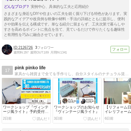
実例中心、具体的な工夫と応用紹介
さまざまな身近なDIYや住まいの工夫を鋭く掘り下げる特色があります。実
践的なアイデアや改良例を映像や材料・手法の詳細とともに提示し、便利
さや効果を伝える構成です。単なる紹介に留まらず、工夫次第で暮らしや
すさを高めるポイントに焦点を当て、見ているだけで作りたくなる趣味性
と有用性を巧みに融合させています。
2126726
3
週間IN:
297
週間OUT:
189
月間IN:
1341
pink pinko life
17
家具から雑貨まで全てを手作りし、自分スタイルのナチュラル賃貸マンションライフを楽しんでいます。
ワークショップ『ヴィンテ
ワークショップのお知らせ
【リフォーム
ージ風ライト』予約受付開
『ヴィンテージ風ライト』
イレリフォー
始
2日前
3日前
6日前