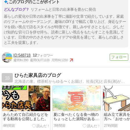
このブログのここがポイント
リフォームと日常の出来事を豊かに発信
暮らしの変化や日常の出来事を丁寧に撮影や文章で紹介しています。家庭
のリフォームやガーデニング、趣味のDIYまで幅広く取り上げ、身近なテー
マを鋭い視点で語るスタイルが特徴です。親しみやすさとともに、少しだ
け知的な切り口を併せ持ち、読者に新しい視点をもたらすことを意識して
います。日常の中のささやかなアイデアや発見を通じて、暮らしの楽しさ
と工夫を提案します。
548718
12
週間IN:
290
週間OUT:
1100
月間IN:
1230
ひらた家具店のブログ
18
北海道の東。標茶町からゆる〜くお届け。社長(兄)と店長(弟)が暮らしに役立つ情報から、そうじゃないものまで毎日更新中。人柄が伝わると嬉しいです！
あらためて自己紹介などを
夏に食べたくなる食べ物の
組み立て家具
する動画を公開しました。
ちょっとした派閥があるこ
方へ「おせっ
とについて個人的なことを
意点をお伝え
4時間前
7時間前
27時間前
他愛のない感じで（笑）
い☆