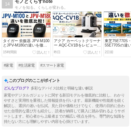
モノとくらすnote
14
モノを知る。くらしが変わる。
タイガー 炊飯器 JPV-M100
アクア カーペットクリーナ
東芝75E770S・
とJPV-M180の違いを徹底
ー AQC-CV1Bをレビュー｜
55E770Sの
比較レビュー｜買うならど
口コミ・評判や使い勝手を
レビュー｜サ
15時間前
昨日
2日前
っちがおすすめ？
徹底解説
すめはどれ？
#家電
#生活家電
#スマート家電
このブログのここがポイント
多彩なデバイス比較と明確な違い解説
家電やデジタルガジェットに関する新旧モデルを徹底的に比較し、わかり
やすさと実用性を重視した情報提供を行います。最新機能や性能差を鋭く
解説し、選択の迷いを払拭。見た目や価格だけでなく、使用の目的に合わ
せた合理的な選び方も紹介し、読者が納得して購入に踏み切れるようサポ
ートします。初心者から上級者までの幅広い視点を持ち、専門的な知識を
持たない方にも理解しやすい内容を心掛けています。