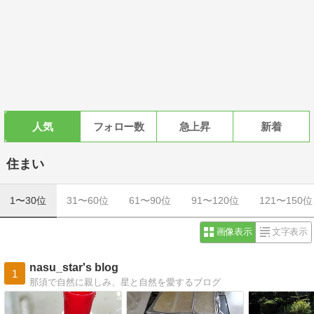
人気
フォロー数
急上昇
新着
住まい
1〜30位
31〜60位
61〜90位
91〜120位
121〜150位
画像表示
文字表示
nasu_star's blog
1
那須で自然に親しみ、星と自然を愛するブログ