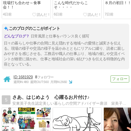
現場打ち合わせ～食事
こんな時代だからこ
８月の初日！
会！！
そ・・・・
4日前
6日前
7日前
このブログのここがポイント
日常風景と仕事をバランス良く描写
日々の暮らしや仕事の合間に見え隠れする地域への愛情と誠実さを伝え
る。現場の様子や交流の様子を温かみとともにリアルに綴り、読者に親し
みやすさを感じさせる。工務店や職人の仕事ぶり、地域の催しや交流イベ
ントが緻密に描かれ、仕事と地域社会の深い結びつきを伝える特徴的な内
容となっている。
1681929
8
週間IN:
480
週間OUT:
560
月間IN:
2660
さあ、はじめよう 心躍るお片付け♪
5
安東英子先生認定美しい暮らしの空間アドバイザー唐須 栄美子（カラス エミコ）です