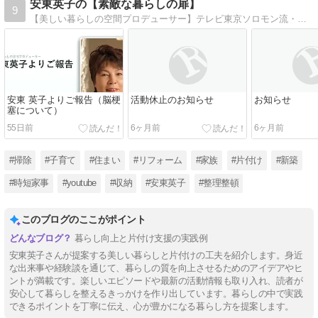
安東英子の【素敵な暮らしの扉】
9
【美しい暮らしの空間プロデューサー】テレビ東京ソロモン流・日曜ビッグバラエティ、テレビ朝日ワイド!スクランブル他、テレビ出演は１００回を越え、多くの方の収納の悩みを解決。YouTubeチャンネルを開設し、2020年3月から動画配信スタート。
安東 英子よりご報告（脳梗
活動休止のお知らせ
お知らせ
塞について）
55日前
6ヶ月前
6ヶ月前
#掃除
#子育て
#住まい
#リフォーム
#家族
#片付け
#新築
#時短家事
#youtube
#収納
#安東英子
#整理整頓
このブログのここがポイント
暮らし向上と片付け支援の実践例
安東英子さんが提案する美しい暮らしと片付けの工夫を紹介します。身近
な出来事や経験談を通じて、暮らしの質を向上させるためのアイデアやヒ
ントが満載です。楽しいエピソードや最新の活動情報も取り入れ、読者が
安心して暮らしを整えるきっかけを作り出しています。暮らしの中で実践
できるポイントを丁寧に伝え、心が豊かになる暮らし方を提案します。