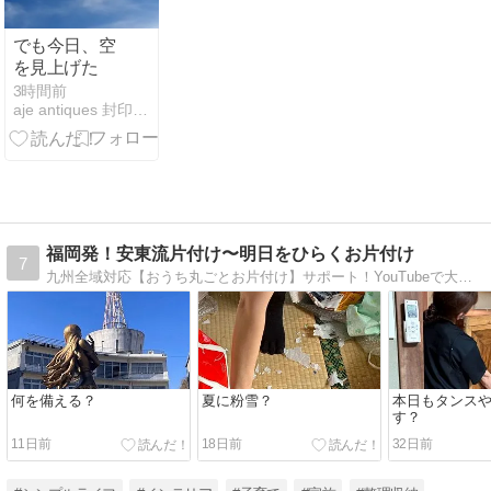
でも今日、空
を見上げた
3時間前
aje antiques 封印ポエム
福岡発！安東流片付け〜明日をひらくお片付け
7
九州全域対応【おうち丸ごとお片付け】サポート！YouTubeで大人気の安東英子先生直伝のお片付けで、家族みんなが無理なく片付けられる仕組みづくりを美しい暮らしのアドバイザーと一緒にしてみませんか？
何を備える？
夏に粉雪？
本日もタンス
す？
11日前
18日前
32日前