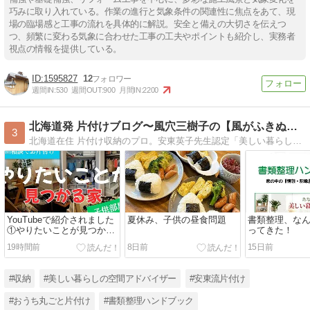
巧みに取り入れている。作業の進行と気象条件の関連性に焦点をあて、現
場の臨場感と工事の流れを具体的に解説。安全と備えの大切さを伝えつ
つ、頻繁に変わる気象に合わせた工事の工夫やポイントも紹介し、実務者
視点の情報を提供している。
1595827
12
週間IN:
530
週間OUT:
900
月間IN:
2200
北海道発 片付けブログ〜風穴三樹子の【風がふきぬける家】
3
北海道在住 片付け収納のプロ。安東英子先生認定「美しい暮らしの空間アドバイザー」。札幌・道央をはじめ北海道全域お片付けに伺います。【書類整理ハンドブック】で一生悩まない書類整理をアドバイス。
YouTubeで紹介されました
夏休み、子供の昼食問題
書類整理、な
①やりたいことが見つかる
ってきた！
家
19時間前
8日前
15日前
#収納
#美しい暮らしの空間アドバイザー
#安東流片付け
#おうち丸ごと片付け
#書類整理ハンドブック