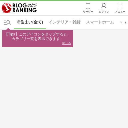
リーダー
ログイン
メニュー
※住まい(全て)
インテリア・雑貨
スマートホーム
マイ
【Tips】このアイコンをタップすると、

カテゴリ一覧を表示できます。
閉じる