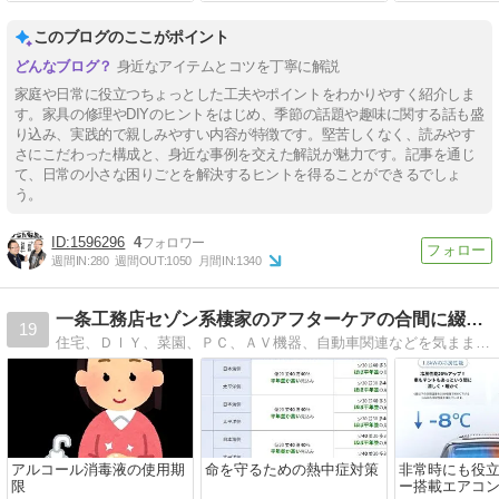
このブログのここがポイント
身近なアイテムとコツを丁寧に解説
家庭や日常に役立つちょっとした工夫やポイントをわかりやすく紹介しま
す。家具の修理やDIYのヒントをはじめ、季節の話題や趣味に関する話も盛
り込み、実践的で親しみやすい内容が特徴です。堅苦しくなく、読みやす
さにこだわった構成と、身近な事例を交えた解説が魅力です。記事を通じ
て、日常の小さな困りごとを解決するヒントを得ることができるでしょ
う。
1596296
4
週間IN:
280
週間OUT:
1050
月間IN:
1340
一条工務店セゾン系棲家のアフターケアの合間に綴るブログ
19
住宅、ＤＩＹ、菜園、ＰＣ、ＡＶ機器、自動車関連などを気ままに綴るブログです
アルコール消毒液の使用期
命を守るための熱中症対策
非常時にも役
限
ー搭載エアコン『