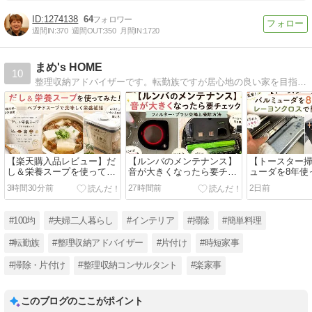
1274138
64
週間IN:
370
週間OUT:
350
月間IN:
1720
まめ's HOME
10
整理収納アドバイザーです。転勤族ですが居心地の良い家を目指して 日々奮闘している（掃除・整理収納・料理）様子をブログにしてます。
【楽天購入品レビュー】だ
【ルンバのメンテナンス】
【トースター
し＆栄養スープを使ってみ
音が大きくなったら要チェ
ューダを8年使
た！ペプチドスープで美味
ック！フィルター・ブラシ
レーヨンクロ
3時間30分前
27時間前
2日前
しく栄養補給
交換と掃除方法
入れ
#100均
#夫婦二人暮らし
#インテリア
#掃除
#簡単料理
#転勤族
#整理収納アドバイザー
#片付け
#時短家事
#掃除・片付け
#整理収納コンサルタント
#楽家事
このブログのここがポイント