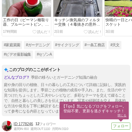
工作の日（ピーマン種取り
キッチン換気扇のフィルタ
快晴の一日と
器、ブルーシートピン、フ
ー交換（４毒抜きの意外な
スケット
ライパン）
効果）
17時間前
2日前
3日前
#家庭菜園
#ガーデニング
#サイクリング
#一条工務店
#天文
#ビデオ撮影編集
#セゾンA
このブログのここがポイント
季節の移ろいとガーデニング知識の融合
庭や身の回りの植物、日々の暮らしの工夫について詳細に記録し、実践的
な知識を提供します。季節ごとの植物の成長や手入れ、また、生活の中で
見つけたちょっとした工夫やレシピなど、多彩なテーマを交えて綴ること
で、自然と暮らしの美しさを伝えています。写真や経験談を交え、具体的
な方法や発見を丁寧に解説するため、園芸や暮らしを豊かにしたい方にと
【Tips】気になるブログをフォロー。

登録不要。更新を逃さずキャッチ！
って参考になる内容となっています。
閉じる
1778246
12
週間IN:
650
週間OUT:
1110
月間IN:
3110