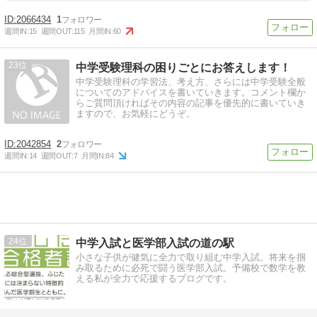
2066434
1
週間IN:
15
週間OUT:
115
月間IN:
60
23
中学受験理科の困りごとにお答えします！
中学受験理科の学習法、考え方、さらには中学受験全般
についてのアドバイスを書いていきます。コメント欄か
らご質問頂ければその内容の記事を優先的に書いていき
ますので、お気軽にどうぞ。
2042854
2
週間IN:
14
週間OUT:
7
月間IN:
84
24
中学入試と医学部入試の道の駅
小さな子供が健気に全力で取り組む中学入試。将来を掴
み取るために必死で闘う医学部入試。予備校で数学を教
える私が全力で応援するブログです。