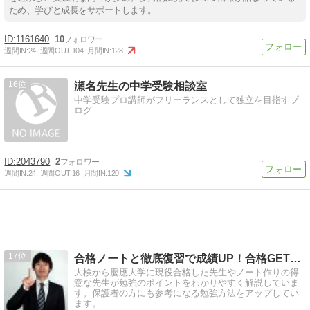
ため、学びと成長をサポートします。
1161640
10
週間IN:
24
週間OUT:
104
月間IN:
128
16
瀬名先生の中学受験相談室
中学受験プロ講師がフリーランスとして独立を目指すブ
ログ
2043790
2
週間IN:
24
週間OUT:
16
月間IN:
120
17
合格ノートと徹底復習で成績UP！合格GET先生ブログ
大検から慶應大学に現役合格した先生やノート作りの得
意な先生が勉強のポイントをわかりやすく解説していま
す。保護者の方にも参考になる勉強方法をアップしてい
ます。