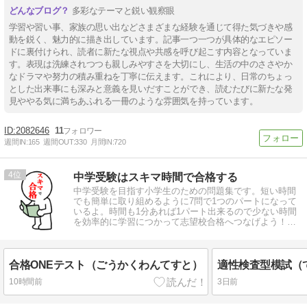
多彩なテーマと鋭い観察眼
学習や習い事、家族の思い出などさまざまな経験を通じて得た気づきや感
動を鋭く、魅力的に描き出しています。記事一つ一つが具体的なエピソー
ドに裏付けられ、読者に新たな視点や共感を呼び起こす内容となっていま
す。表現は洗練されつつも親しみやすさを大切にし、生活の中のささやか
なドラマや努力の積み重ねを丁寧に伝えます。これにより、日常のちょっ
とした出来事にも深みと意義を見いだすことができ、読むたびに新たな発
見ややる気に満ちあふれる一冊のような雰囲気を持っています。
2082646
11
週間IN:
165
週間OUT:
330
月間IN:
720
4
中学受験はスキマ時間で合格する
中学受験を目指す小学生のための問題集です。短い時間
でも簡単に取り組めるように7問で1つのパートになって
いるよ。時間も1分あれば1パート出来るので少ない時間
を効率的に学習につかって志望校合格へつなげよう！頑
張れ、小学受験生！！
合格ONEテスト（ごうかくわんてすと）
10時間前
3日前