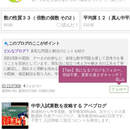
人も全力を尽くす。
数の性質３３（ 倍数の個数 その2 ）
9日前
21日前
このブログのここがポイント
多彩な問題と解法のヒントを紹介
四則演算や図形、データの分析など、多様な数学問題を通じて思考力を養
うことを目的としています。実生活に役立つ考え方や解き方の工夫を丁寧
に解説し、面白さと理解を深める内容が詰まっています。難易度別の問題
【Tips】気になるブログをフォロー。

や図解、補足解説を取り入れ、学習意欲を引き出す工夫も特徴です。
登録不要。更新を逃さずキャッチ！
閉じる
2137309
4
週間IN:
420
週間OUT:
560
月間IN:
1950
2
中学入試算数を攻略する アベブログ
南浦和から中学受験。進学教室Wisard。元サピックス算
数講師 代表アベのブログ。進学教室Wisardの日常です。
子育て 入試突破 に役立つヒントを発信します。