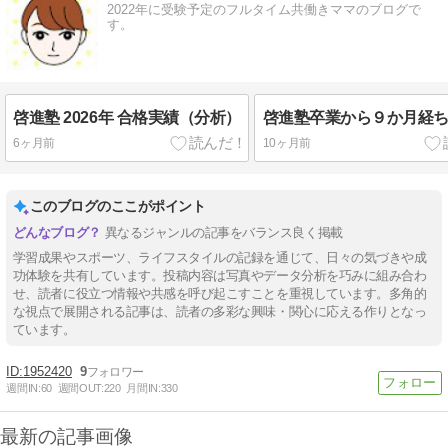
2022年に受験予定のフルタイム共働きママのブログで
す。
啓進塾 2026年 合格実績（分析）
啓進塾卒業から９か月経
6ヶ月前
10ヶ月前
このブログのここがポイント
異なるジャンルの記事をバランス良く掲載
学習成果やスポーツ、ライフスタイルの記録を通じて、日々の気づきや成
功体験を共有しています。投稿内容は写真やデータ分析を巧みに組み合わ
せ、読者に役立つ情報や共感を呼び起こすことを重視しています。多角的
な視点で展開される記事は、読者の多彩な興味・関心に応える作りとなっ
ています。
1952420
9
週間IN:
60
週間OUT:
220
月間IN:
330
最新の記事画像