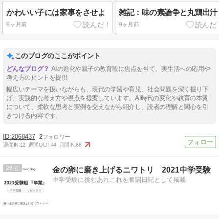
かわいい子には家事をさせよ
雑記：味の素論争と丸鶏出汁
9ヶ月前
9ヶ月前
このブログのここがポイント
AIの進化や親子の教育観に焦点を当て、実生活への応用や
考え方のヒントを提供
幅広いテーマを扱いながらも、現代の学習や育児、社会問題を深く掘り下
げ、実践的な考え方や視点を提案しています。AI時代の変化や教育の本質
について、柔軟な思考と実例を交えながら紹介し、読者の理解と関心を引
きつける内容です。
2068437
2
週間IN:
12
週間OUT:
44
月間IN:
68
26
金の卵に磨き上げるニワトリ 2021中学受験
中学受験に挑むあれこれを奮闘日記として掲載