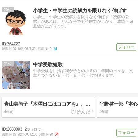
20
小学生・中学生の読解力を限りなく伸ばす
小学生・中学生の読解力を限りなく伸ばす『読解の公
式』があれば、どんな子でも読解力が上がり、成績・偏
差値が上がります。
764727
週間IN:
20
週間OUT:
30
月間IN:
40
21
中学受験短歌
中学受験を目指す我が子との小６の１年間の日々を、文
章とつたない五・七・五・七・七で綴ります。
青山美智子『木曜日にはココアを』、谷瑞恵『神さまのいうとおり』を読んでみた
4年前
4年前
2080893
2
週間IN:
15
週間OUT:
130
月間IN:
90