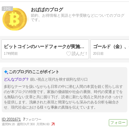
19
おばばのブログ
節約、お得情報と英語と中学受験などについてのブログ
です。
ビットコインのハードフォークが実施される！BTCの価格やルールがどのように変わるのか？
17時間前
20日前
このブログのここがポイント
鋭い視点と現代を映す鋭利な切り口
多彩なテーマを扱いながらも日常の中に潜む人間の本質を鋭く照らし出す
のが本ブログの特徴です。家族の価値観や社会の裏側、時代の変遷までを
も無駄のない文章と共に掘り下げ、読者に新たな視点と気付きのきっかけ
を提供します。洗練された表現と簡潔ながらも深みのある分析を融合さ
せ、現代社会における様々な事象の真髄を伝えています。
2031671
7
週間IN:
20
週間OUT:
300
月間IN:
60