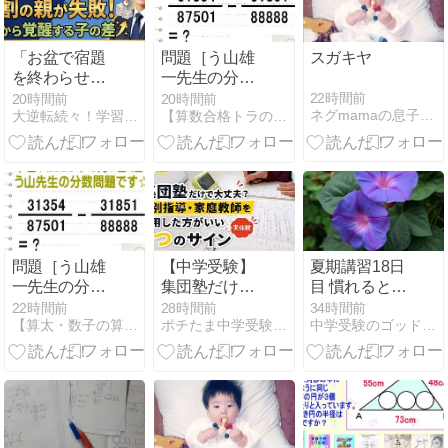
「お盆で宿題
問題［う山雄
スガキヤ
を終わらせな
一先生の分
きゃ！」と焦
数］【分数１
22時間前
20時間前
20時間前
ネグmamaの息子は京大へ
大逆転続々！学習法指導塾ＰＨＩの次世代の教育法大公開！
【算数合格トラの巻】アメブロ
っていません
１３６問目】
か？
算数・数学天
才問題［２０
２６年８月７
日］
問題［う山雄
【中学受験】
夏期講習18日
一先生の分
集団塾だけで
目 慣れると人
数］【分数１
大丈夫？個別
は雑になる
22時間前
28時間前
34時間前
【算太・数子の算数教室】(R)アメブロ
ポチたま中学受験 | 〜2023 難関校挑戦の記録〜
中学受験のゴッドマザー日記〜悔いのない受験を目指して〜
１３６問目】
指導・家庭教
算数・数学天
師を併用した
才問題［２０
方がいい7つ
２６年８月７
のサイン【実
日］
体験】