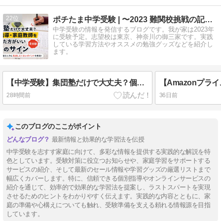
22
ポチたま中学受験 | 〜2023 難関校挑戦の記録〜
中学受験の情報を発信するブログです。我が家は2023年
に受験予定。志望校は東京、神奈川の御三家です。実践
している学習方法やオススメの勉強グッズなどを紹介し
ます。
【中学受験】集団塾だけで大丈夫？個別指導・家庭教師を併用した方がいい7つのサイン【実体験】
28時間前
36日前
このブログのここがポイント
最新情報と効果的な学習法を伝授
中学受験を志すす家庭に向けて、多彩な情報を提供する実践的な解説を特
色としています。受験対策に役立つお知らせや、家庭学習をサポートする
サービスの紹介、そして最新のセール情報や学習グッズの厳選リストまで
幅広くカバーします。特に、信頼できる個別指導やオンラインサービスの
紹介を通じて、効率的で効果的な学習法を提案し、ラストスパートを実現
させるためのヒントをわかりやすく伝えます。実践的な内容とともに、家
庭の準備や心構えについても触れ、受験準備を支える頼れる情報源を目指
しています。