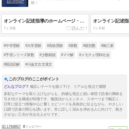
開！
オンライン記述指導のホームページ・Notion
オンライン記述指導
7ヶ月前
7ヶ月前
#中学受験
#大学受験
#高校受験
#算数
#個別塾
#御三家
#予習シリーズ算数
#少数精鋭
#ママ解
#メモチェ理科社会
#国語読解
#小論文古文漢文
このブログのここがポイント
幅広いテーマを掘り下げ、リアルな視点で展開
多彩なテーマを取り上げながらも、的確な視点と鋭い表現で読者の興味を
引き付ける構成が特徴です。勉強法からエンタメ、スポーツまで幅広く、
日常に役立つ情報や心に響くエピソードを具体的に伝えながら、やさしい
口調で読者の関心を誘います。常に詳しく深みを求める人に向けて、飽き
させない工夫が光る仕上がりです。
1769857
8