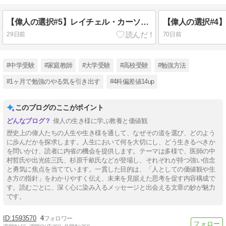
【偉人の選択#5】レイチェル・カーソン『沈黙の春』―世界を動かした一冊
29日前
70日前
#中学受験
#家庭教師
#大学受験
#高校受験
#勉強方法
#1ヶ月で勉強のやる気を引き出す
#4科偏差値14up
このブログのここがポイント
偉人の生き様に学ぶ教養と価値観
歴史上の偉人たちの人生や生き様を通して、なぜその道を選び、どのよう
に歩んだかを探求します。人生において何を大切にし、どう生きるべきか
を問いかけ、読者に内省の機会を提供します。テーマは多様で、医師の中
村哲氏や出光佐三氏、杉原千畝氏などが登場し、それぞれが持つ強い信念
と勇気に焦点を当てています。一貫した目的は、「人としての価値観や生
き方の指針」をわかりやすく伝え、未来を見据えた思考を促す内容構成で
す。読むごとに、深く心に染み入るメッセージと出会える文章の妙が魅力
です。
1593570
4