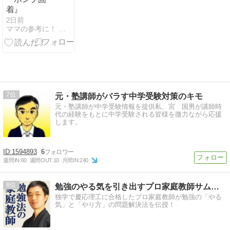
着』
2日前
ママの参考に！ 中学入試・高校入試 のプロ家庭教師＠千葉周…
7
元・塾講師がバラす中学受験対策のキモ
元・塾講師が中学受験情報を提供私、宮 国男が講師時
代の経験をもとに中学受験される皆様を微力ながら応援
します。
1594893
6
週間IN:
60
週間OUT:
10
月間IN:
240
8
勉強のやる気を引き出すプロ家庭教師サムライ先生
独学で慶応理工に合格したプロ家庭教師が勉強の「やる
気」と「やり方」の問題解決法を伝授！