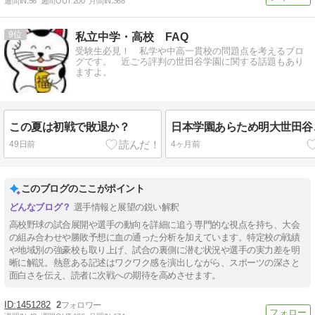
週間IN:
56
週間OUT:
200
月間IN:
368
9
私立中学・高校 FAQ
受験生必見！ 私学や中高一貫校の問題点を考えるブロ
グです。 近ごろ評判の世田谷学園に関する話題もあり
ますよ。
この夏は初戦で敗退か？
日本学園あらため明大世田谷
49日前
4ヶ月前
このブログのここがポイント
選手情報と展望の鋭い解釈
高校野球の試合展開や選手の動向を詳細に追う専門的な視点を持ち、大会
の組み合わせや勝敗予想に血の通った分析を加えています。特定校の戦績
や地域別の強豪校も取り上げ、試合の裏側に潜む状況や選手の実力差を明
晰に解説。熱意ある記述はワクワク感を演出しながら、スポーツの深さと
面白さを伝え、読者に次戦への期待を高めさせます。
1451282
2