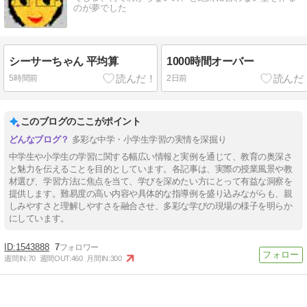
のが夢でした
シーサーちゃん 平均算
1000時間オーバー
5時間前
2日前
このブログのここがポイント
多彩な中学・小学生学習の実情を深掘り
中学生や小学生の学習に関する幅広い情報と実例を通じて、教育の奥深さ
と魅力を伝えることを目的としています。各記事は、実際の授業風景や教
材選び、学習方法に焦点を当て、学びを深めたい方にとって有益な洞察を
提供します。難易度の高い内容や具体的な指導例を盛り込みながらも、親
しみやすさと理解しやすさを融合させ、多彩な学びの現場の様子を明らか
にしています。
1543888
7
週間IN:
70
週間OUT:
460
月間IN:
300