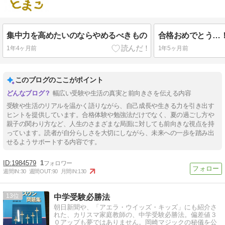
集中力を高めたいのならやめるべきもの
合格おめでとう…
1年4ヶ月前
1年5ヶ月前
このブログのここがポイント
幅広い受験や生活の真実と前向きさを伝える内容
受験や生活のリアルを温かく語りながら、自己成長や生きる力を引き出す
ヒントを提供しています。合格体験や勉強法だけでなく、夏の過ごし方や
親子の関わり方など、人生のさまざまな局面に対しても前向きな視点を持
っています。読者が自分らしさを大切にしながら、未来への一歩を踏み出
せるようサポートする内容です。
1984579
1
週間IN:
30
週間OUT:
90
月間IN:
130
13
中学受験必勝法
朝日新聞や、「アエラ・ウイッズ・キッズ」にも紹介さ
れた、カリスマ家庭教師の、中学受験必勝法。偏差値３
０アップも夢ではありません。岡崎マジックの秘儀を公