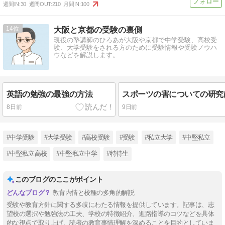
週間IN:
30
週間OUT:
210
月間IN:
100
14
大阪と京都の受験の裏側
現役の塾講師のひろあが大阪や京都で中学受験、高校受
験、大学受験をされる方のために受験情報や受験ノウハ
ウなどを解説します。
英語の勉強の最強の方法
8日前
9日前
#中学受験
#大学受験
#高校受験
#受験
#私立大学
#中堅私立
#中堅私立高校
#中堅私立中学
#特待生
このブログのここがポイント
教育内情と校種の多角的解説
受験や教育方針に関する多岐にわたる情報を提供しています。記事は、志
望校の選択や勉強法の工夫、学校の特徴紹介、進路指導のコツなどを具体
的な視点で取り上げ、読者の教育事情理解を深めることを目的としていま