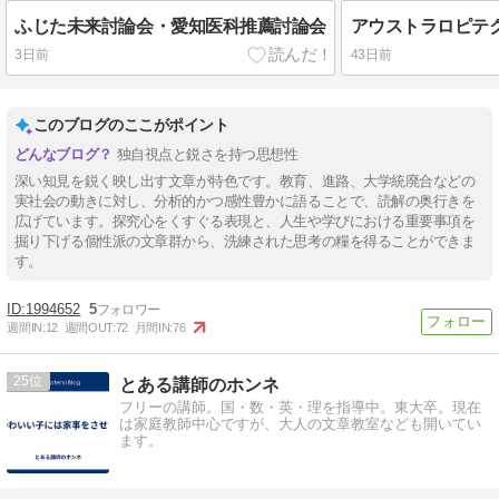
ふじた未来討論会・愛知医科推薦討論会
アウストラロピテ
3日前
43日前
このブログのここがポイント
独自視点と鋭さを持つ思想性
深い知見を鋭く映し出す文章が特色です。教育、進路、大学統廃合などの
実社会の動きに対し、分析的かつ感性豊かに語ることで、読解の奥行きを
広げています。探究心をくすぐる表現と、人生や学びにおける重要事項を
掘り下げる個性派の文章群から、洗練された思考の糧を得ることができま
す。
1994652
5
週間IN:
12
週間OUT:
72
月間IN:
76
25
とある講師のホンネ
フリーの講師。国・数・英・理を指導中。東大卒。現在
は家庭教師中心ですが、大人の文章教室なども開いてい
ます。