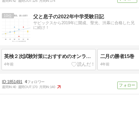
週間IN:
42
週間OUT:
126
月間IN:
174
10
父と息子の2022年中学受験日記
サピックスから2019年に開成、聖光、渋幕に合格した兄
に続け！
英検２次試験対策におすすめのオンライン英会話
二月の勝者15巻
4年前
4年前
1851491
4
週間IN:
40
週間OUT:
170
月間IN:
140