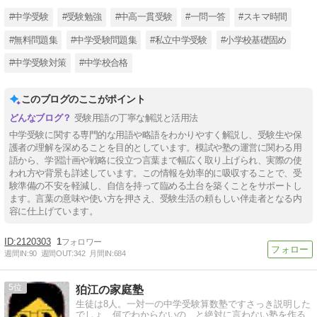
#中学受験
#受験勉強
#中高一貫受験
#一問一答
#スキマ時間
#無料問題集
#中学受験問題集
#私立中学受験
#小学校基礎固め
#中学受験対策
#中学校合格
このブログのここがポイント
受験用語の丁寧な解説と活用法
中学受験に関する専門的な用語や略語をわかりやすく解説し、受験生や保
護者の理解を深めることを目的としています。模試や塾の運営に関わる用
語から、学習計画や戦略に役立つ言葉まで幅広く取り上げられ、実際の使
われ方や背景も詳述しています。この情報を効率的に吸収することで、受
験準備の不安を軽減し、自信を持って臨める土台を築くことをサポートし
ます。言葉の意味や使い方を押さえ、受験生活の頼もしい伴走者となる内
容に仕上げています。
2120303
1
週間IN:
90
週間OUT:
342
月間IN:
684
5
狛江の家庭塾
生徒は8人。一対一の中学受験算数塾ですさっき説明した
でしょ、何でわからないの、と絶対に言わない塾を作る