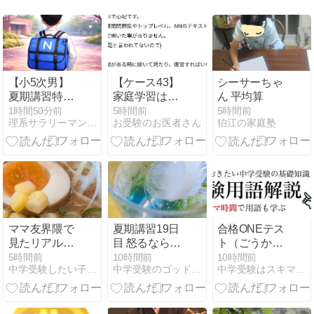
【小5次男】
【ケース43】
シーサーちゃ
夏期講習特別
家庭学習はや
ん 平均算
テスト②の結
るが、それ以
1時間50分前
5時間前
5時間前
理系サラリーマンの投資と中学受験伴走
お受験のお医者さん
狛江の家庭塾
果
上にチャレン
ジしようとし
ない【マシュ
マロ】
ママ友界隈で
夏期講習19日
合格ONEテス
見たリアル顔
目 怒るなら、
ト（ごうかく
採用の思い出
１分
わんてすと）
5時間前
10時間前
10時間前
中学受験したい子供が2人います
中学受験のゴッドマザー日記〜悔いのない受験を目指して〜
中学受験はスキマ時間で合格する