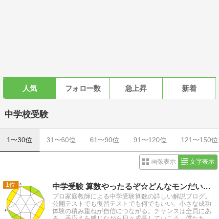
人気
フォロー数
急上昇
新着
中学校受験
1〜30位
31〜60位
61〜90位
91〜120位
121〜150位
画像表示
文字表示
1
中学受験 算数やったるぞ☆どんなモンだい集 ver.3
プロ家庭教師による中学受験算数の詳しい解説ブログ。
公開テストでも復習テストでも何でもいい、小さな成功
体験の積み重ねが自信につながる。チャンスは全員にあ
る。手応えを感じながら日々成長していこう。僕たち大