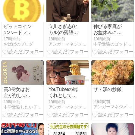
ビットコイン
立川さぎ志(ヒ
伸びる家庭が
のハードフォ
カル)の落語
お盆休みに大
ークが実施さ
全部聞いちゃ
事にしている
17時間前
18時間前
19時間前
おばばのブログ
アンガーマネジメントとコーチングが教育を変える
中学受験のゴッドマザー日記〜悔いのない受験を目指して〜
れる！BTCの
ったよね
「3つの視
価格やルール
点」/夏期講習
がどのように
18日目
変わるのか？
高3長女はお
YouTuberの端
ザ・漢の炒飯
金が欲しいお
くれとしては
年頃！？いら
やらないわけ
20時間前
19時間前
19時間前
アンガーマネジメントとコーチングが教育を変える
中学受験したい子供が2人います
アンガーマネジメントとコーチングが教育を変える
ないって言っ
にはいかない
てたけどな！
笑