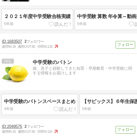
２０２１年度中学受験合格実績
中学受験 算数 年令算～動
5年前
5年前
1683507
2
週間IN:
20
週間OUT:
60
月間IN:
120
18
中学受験のバトン
娘、息子と経験してきた知育・早期教育・中学受験に関
する情報をお届けします
中学受験のバトンスペースまとめ
3年前
5年前
2049575
2
週間IN:
20
週間OUT:
60
月間IN:
110