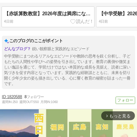
【赤坂算数教室】2026年度は満席になりました。2027年2月からの生徒は受付中です。
4日前
4日前
このブログのここがポイント
鋭い観察眼と実践的なエピソード
中学受験にまつわるリアルなエピソードや教師の思考を鋭く分析し、子ど
もたちの人間性や学びへの姿勢を引き出しています。教育の裏側や微笑ま
しい逸話を通じて、学習だけではない本質的な成長を見据え、読者に深い
気づきを促す内容となっています。実践的な経験談とともに、未来を切り
開く少年少女の姿も描き出している、心に響く教育の秘密が詰まった一冊
です。
1820588
8
週間IN:
250
週間OUT:
550
月間IN:
1060
もっと見る
arrow_forward_ios