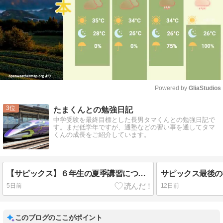
Powered by 
GliaStudios
Mute
3
たまくんとの勉強日記
中学受験を最終目標とした長男タマくんとの勉強日記で
す。まだ低学年ですが、通塾などの習い事を通してタマ
くんの成長をご紹介しています。
【サピックス】６年生の夏季講習について
サピックス最後の
5日前
12日前
このブログのここがポイント