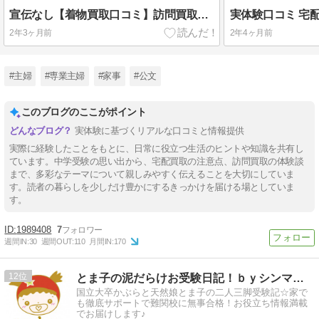
宣伝なし【着物買取口コミ】訪問買取やってみた ネットの噂は本当か？
2年3ヶ月前
2年4ヶ月前
#主婦
#専業主婦
#家事
#公文
このブログのここがポイント
実体験に基づくリアルな口コミと情報提供
実際に経験したことをもとに、日常に役立つ生活のヒントや知識を共有し
ています。中学受験の思い出から、宅配買取の注意点、訪問買取の体験談
まで、多彩なテーマについて親しみやすく伝えることを大切にしていま
す。読者の暮らしを少しだけ豊かにするきっかけを届ける場としていま
す。
1989408
7
週間IN:
30
週間OUT:
110
月間IN:
170
12
とま子の泥だらけお受験日記！ｂｙシンママかぶら☆
国立大卒かぶらと天然娘とま子の二人三脚受験記☆家で
も徹底サポートで難関校に無事合格！お役立ち情報満載
でお届けします♪