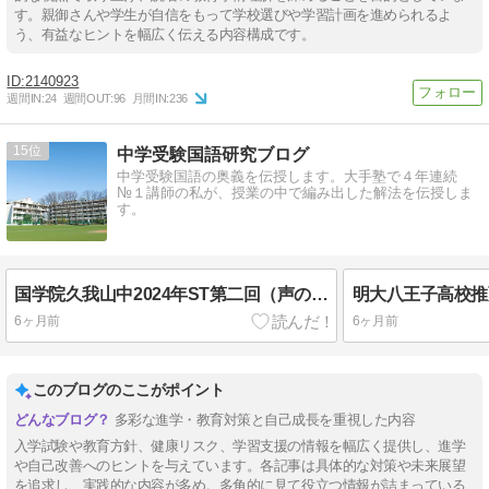
す。親御さんや学生が自信をもって学校選びや学習計画を進められるよ
う、有益なヒントを幅広く伝える内容構成です。
2140923
週間IN:
24
週間OUT:
96
月間IN:
236
15
中学受験国語研究ブログ
中学受験国語の奥義を伝授します。大手塾で４年連続
№１講師の私が、授業の中で編み出した解法を伝授しま
す。
国学院久我山中2024年ST第二回（声の教育社版には解説がありません）
明大八王子高校推薦
6ヶ月前
6ヶ月前
このブログのここがポイント
多彩な進学・教育対策と自己成長を重視した内容
入学試験や教育方針、健康リスク、学習支援の情報を幅広く提供し、進学
や自己改善へのヒントを与えています。各記事は具体的な対策や未来展望
を追求し、実践的な内容が多め。多角的に見て役立つ情報が詰まっている