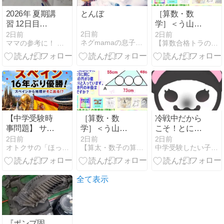
2026年 夏期講
とんぼ
［算数・数
習 12日目
学］＜う山先
『どんな指導
生からの挑戦
2日前
2日前
2日前
ネグmamaの息子は京大へ
ママの参考に！ 中学入試・高校入試 のプロ家庭教師＠千葉周…
【算数合格トラの巻】アメブロ
をされている
状＞［２０２
の？』
６年図形問
題・その１
８］【う山先
生】
【中学受験時
［算数・数
冷戦中だから
事問題】 サッ
学］＜う山先
こそ！とにか
カーワールド
生からの挑戦
く追い出
2日前
2日前
2日前
オトクサの「ほったらかし受験」
【算太・数子の算数教室】(R)アメブロ
中学受験したい子供が2人います
カップから出
状＞［２０２
せ！！塾に出
題？？
６年図形問
せ！！！
題・その１
８］【う山先
全て表示
生】
『ポンプ固