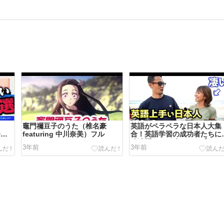
竈門禰󠄀豆子のうた（椎名豪
英語がペラペラな日本人大集
発表
featuring 中川奈美）フル
合！英語学習の成功者たちに
ード
強法聞いたら凄すぎた【あな
3年前
3年前
は何してペラペラに？】