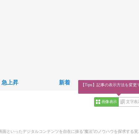
急上昇
新着
【Tips】記事の表示方法を変更
画像表示
文字表
ようこそ「デジタル魔法工房」へ！ここは、動画・