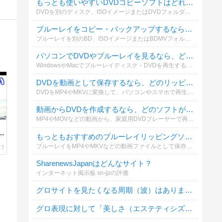
もっとも使いやすいDVDコピーソフトはどれですか？
DVDを別のディスク、ISOイメージまたはDVDフォルダーとして保存する場合、どのコピーソフトを利用していますか？操作性やコピー品質も含めて選んでください。
ブルーレイをコピー・バックアップするなら、どのソフトがおすすめですか？
ブルーレイを別のBD、ISOイメージまたはBDMVフォルダーとして保存する際、実際に利用しているソフトを教えてください。
パソコンでDVDやブルーレイを見るなら、どの再生ソフトがおすすめですか？
WindowsやMacでブルーレイディスク・DVDを再生する際、普段使っているソフトを教えてください。再生の安定性、画質、操作性などを基準に選んでください。
DVDを動画として保存するなら、どのリッピングソフトがおすすめですか？
DVDをMP4やMKVに変換して、パソコンやスマホで再生する場合に使っているソフトを教えてください。無料・有料を問わず投票できます。
動画からDVDを作成するなら、どのソフトが一番おすすめですか？
MP4やMOVなどの動画から、家庭用DVDプレーヤーで再生できるDVDを作成する場合に使っているソフトを教えてください。メニュー作成や字幕追加などの使いやすさも含めて選べます。
勉
もっともおすすめのブルーレイリッピングソフトは何ですか？
た
ブルーレイをMP4やMKVなどの動画ファイルとして保存する際、どのリッピングソフトを利用していますか？実際に使ってよかったソフトを教えてください。
SharenewsJapanはどんなサイト？
インターネット掲示板 sn-jpの評価
グロサイトを見たくなる周期（波）はありますか？
グロ表現に対して「美しさ（エステティシズム）」を感じることはありますか？