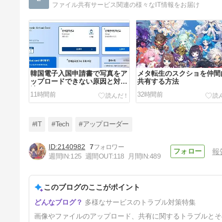
ファイル共有サービス関連の様々なIT情報をお届け
韓国電子入国申請書で写真をア
メタ転生のスクショを仲間
ップロードできない原因と対処
共有する方法
法
11時間前
32時間前
#IT
#Tech
#アップローダー
2140982
7
報
週間IN:
125
週間OUT:
118
月間IN:
489
Telegramで大容量ファイルを
送る方法
このブログのここがポイント
6日前
多様なサービスのトラブル対策特集
画像やファイルのアップロード、共有に関するトラブルとそ