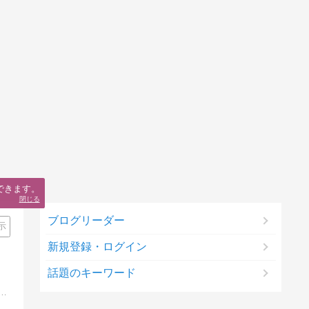
できます。
閉じる
ブログリーダー
示
新規登録・ログイン
話題のキーワード
音声・画面といったデジタルコンテンツを自在に操る“魔法”のノウハウを探求する実験室です。初心者の方には基礎から丁寧に、上級者の方には時短テクやカスタマイズ術まで、実践的なガイドを発信しています。