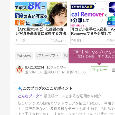
【AIで最大8Kに】低画質の古
耳コピが苦手な人必見！Voc
い写真を高画質に変換する方法
Removerで音を分離して
番通り」に上達する方法
15日前
29日前
【TIPS】気になるブログをフ
#windows
#フリーソフト
#ボイチェン
#画面録画
#
登録は不要！すぐ使えま
2132234
10
週間IN:
336
週間OUT:
432
月間IN:
1536
英単語学習の最適解！「フラッ
シュカードメーカー」でバイリ
ンガルになる魔法
このブログのここがポイント
55日前
最先端ツールと多彩な応用例を紹介
新しいデジタル技術とソフトウェアを幅広く解説し、利用シ
ト、音声変換など、多種多様なテーマを取り上げ、活用法や
よう工夫されており、未来のデジタルライフをより豊かにす