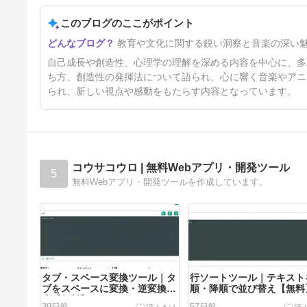
MISSION「コイコガレ」
MUSIC VIDEO(テレビアニメ
このブログのここがポイント
3年前
「鬼滅の刃」刀鍛冶の里編 エ
ンディングテーマ)
教育や文化に関する鋭い洞察と音楽の深い
自己成長や創造性、心理学の理解を深める内容を中心に、多
ち方、創造性の発揮法について語られ、心に響く音楽やアニ
られ、新しい視点や感動をもたらす内容となっています。
コウサコウロ | 無料Webアプリ・開発ツール
5
無料Webアプリ・開発ツールを作成しています。
タブ・スペース変換ツール｜タ
行ソートツール｜テキスト
ブをスペースに変換・逆変換対
順・降順で並び替え【無料
応【無料】
39日前
57日前