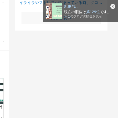
イライラやストレスが溜まっている時、グロサイトを見たくなる？
SUBFUL
現在の順位は
第129位
です。
≫
このブログの順位を表示
続きを表示
列