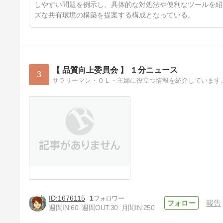
しやすい問題を例示し、具体的な対処法や便利なツールを紹
ズな共有環境の構築を提案する構成となっている。
【 品質向上委員会 】 １分ニュース
3
サラリーマン・ＯＬ・主婦に役立つ情報を紹介しています
1676115
1
報告
週間IN:
60
週間OUT:
30
月間IN:
250