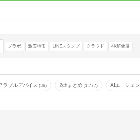
検索
グラボ
激安特価
LINEスタンプ
クラウド
4K解像度
アラブルデバイス
2chまとめ
AIエージェ
38
1,777