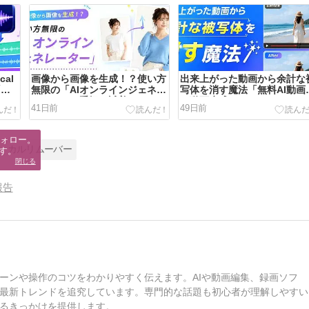
al
画像から画像を生成！？使い方
出来上がった動画から余計な
「順
無限の「AIオンラインジェネレ
写体を消す魔法「無料AI動画
ーター」で手軽に試着してみる
ら動画生成」
41日前
49日前
方法
ォロー。

ボーカルリムーバー
す。
閉じる
報告
ーンや操作のコツをわかりやすく伝えます。AIや動画編集、録画ソフ
最新トレンドを追究しています。専門的な話題も初心者が理解しやすい
るきっかけを提供します。