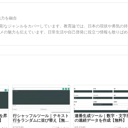
魅力を融合
彩なジャンルをカバーしています。教育論では、日本の現状や勇気の持
メの魅力も伝えています。日常生活や自己啓発に役立つ情報も散りばめ
を昇
行シャッフルツール｜テキスト
連番生成ツール｜数字・文字
】
行をランダムに並び替え【無
の連続データを作成【無料】
料】
63日前
65日前