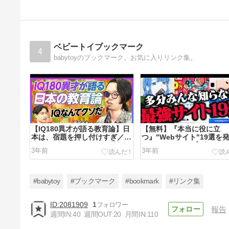
ベビートイブックマーク
4
babytoyのブックマーク。お気に入りリンク集。
【IQ180異才が語る教育論】日
【無料】『本当に役に立
本は、宿題を押し付けすぎ／や
つ』"Webサイト"19選を
りたくないことをしない勇気／
していいかい？【ダウンロ
3年前
3年前
孫正義財団生が語る、創造性を
不要】
発揮する方法【大西拓磨】
#babytoy
#ブックマーク
#bookmark
#リンク集
2081909
1
報告
週間IN:
40
週間OUT:
20
月間IN:
110
milet×MAN WITH A