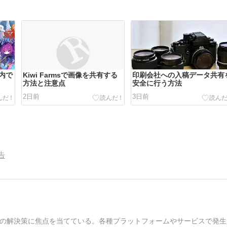
内で
Kiwi Farmsで画像を共有する
印刷会社への入稿データ共有
方法と注意点
安全に行う方法
2日前
3日前
告
の解決策に焦点を当てている。各種プラットフォームやサービスで発生