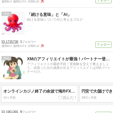
週間IN:
4
週間OUT:
0
月間IN:
20
19
「続ける意味」と「AI」
続ける意味についてAIと考えるブログ
1735738
1
週間IN:
4
週間OUT:
4
月間IN:
14
20
XMのアフィリエイトが最強！パートナー登録した瞬間に人生が…
アフィリエイトの最終手段！実体験を交えて教えましょ
う、頑張った分の成果が出るアフィリエイトはXMパート
ナーだけ。
オンラインカジノ終了の余波で海外FXアフィリエイトも終了。
10ヶ月前
2年5ヶ月前
1961365
9