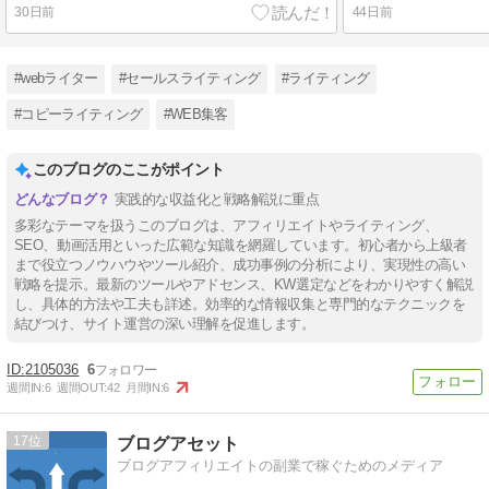
30日前
44日前
#webライター
#セールスライティング
#ライティング
#コピーライティング
#WEB集客
このブログのここがポイント
実践的な収益化と戦略解説に重点
多彩なテーマを扱うこのブログは、アフィリエイトやライティング、
SEO、動画活用といった広範な知識を網羅しています。初心者から上級者
まで役立つノウハウやツール紹介、成功事例の分析により、実現性の高い
戦略を提示。最新のツールやアドセンス、KW選定などをわかりやすく解説
し、具体的方法や工夫も詳述。効率的な情報収集と専門的なテクニックを
結びつけ、サイト運営の深い理解を促進します。
2105036
6
週間IN:
6
週間OUT:
42
月間IN:
6
17
ブログアセット
ブログアフィリエイトの副業で稼ぐためのメディア