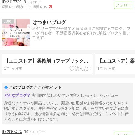
2117729
3
週間IN:
5
週間OUT:
0
月間IN:
15
18
はつまいブログ
30代ワーママが子育てと資産運用に奮闘するブログ。ブ
ログ初心者・不動産投資初心者向けに解説ブログを書い
てます。
【エコストア】柔軟剤（ファブリックソフナー）を使ってみた（正直レビュー）
1年4ヶ月前
1年4ヶ月前
このブログのここがポイント
実用的で親しみやすい内容としっかりしたレビュー
身近なアイテムや商品について、実際の使用感やお得情報をわかりやすく
紹介するスタイル。便利さや安心感を大切に、親しみやすい声で読者に寄
り添う内容です。徒な情報過多を避け、必要な情報だけをコンパクトに伝
えることに意識を向けています。
2067424
10