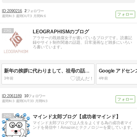
2090216
2
週間IN:
3
週間OUT:
3
月間IN:
6
23
LEOGRAPHISMのブログ
アラサーの既婚腐女子が書いているブログです。読書記
録やサイト制作関連の話題、日常漫画など雑多にいろい
ろ書いています。
新年の挨拶に代わりまして、祖母の話をひとつ。
3年前
4年前
2061189
10
週間IN:
3
週間OUT:
33
月間IN:
3
24
マインド太郎ブログ【成功者マインド】
マインド太郎ブログでは人生をよくする為の成功者マイ
ンドを発信中！Amazonとテクノロジーを愛しています。