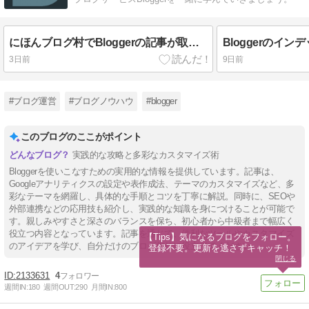
にほんブログ村でBloggerの記事が取得できない問題発生中（2026年8月）
Bloggerのイ
3日前
9日前
#ブログ運営
#ブログノウハウ
#blogger
このブログのここがポイント
実践的な攻略と多彩なカスタマイズ術
Bloggerを使いこなすための実用的な情報を提供しています。記事は、
Googleアナリティクスの設定や表作成法、テーマのカスタマイズなど、多
彩なテーマを網羅し、具体的な手順とコツを丁寧に解説。同時に、SEOや
外部連携などの応用技も紹介し、実践的な知識を身につけることが可能で
す。親しみやすさと深さのバランスを保ち、初心者から中級者まで幅広く
役立つ内容となっています。記事を通じて、便利なツールやカスタマイズ
【Tips】気になるブログをフォロー。

のアイデアを学び、自分だけのブログ作りに役立ててください。
登録不要。更新を逃さずキャッチ！
閉じる
2133631
4
週間IN:
180
週間OUT:
290
月間IN:
800