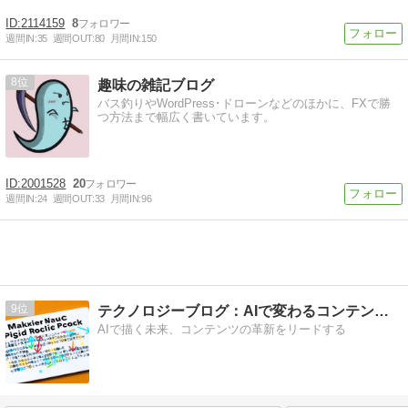
2114159
8
週間IN:
35
週間OUT:
80
月間IN:
150
8
趣味の雑記ブログ
バス釣りやWordPress･ドローンなどのほかに、FXで勝
つ方法まで幅広く書いています。
2001528
20
週間IN:
24
週間OUT:
33
月間IN:
96
9
テクノロジーブログ：AIで変わるコンテンツ制作
AIで描く未来、コンテンツの革新をリードする