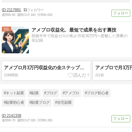
2117891
11
週間IN:
80
週間OUT:
180
月間IN:
630
3
アメブロ収益化、最短で成果を出す裏技
投稿半年で収益ゼロの私が月収30万円へ変貌した禁断の
全記録
アメブロ月3万円収益化の全ステップ！失敗から学ぶロードマップ
15時間前
2日前
#ネット副業
#副業
#ブログ
#アメブロ
#ブログ初心者
#副業初心者
#副業ブログ
#在宅副業
2141338
週間IN:
70
週間OUT:
180
月間IN:
280