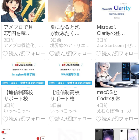
最新】
アメブロで月
夏になると泡
Microsoft
3万円を稼ぐ
が飲みたくな
Clarityの登録
までに私が犯
るよな
方法と
3日前
3日前
3日前
アメブロ収益化、最短で成果を出す裏技
境界線のアトリエ -The Muted World-
Zio-Start.com | ぜったい今よりおもしろく
した数々の致
WordPressへ
命的な失敗と
の導入手順
初心者からで
【2026年版】
もゼロから確
無料でヒート
実に収益化
マップを導入
【通信制高校
【通信制高校
macOSと
サポート校】
サポート校】
Codexを常時
imagine高等学
WAM高等学院
見守るMini
3日前
3日前
4日前
いっぺこっぺ
いっぺこっぺ
えむらぼBlog | ガジェット諸々を探求するBlogです
院の評判は？
の評判は？学
System
学費・福井の
費・メタバー
Monitor
通学コースを
ス校を解説
解説