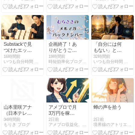
ロードマップ
ール
へ登録する手
順
Substackで見
企画終了！あ
「自分には何
つけたエッセ
りがとうござ
もない」とい
イ｜今日のエ
いました！
う錯覚を手放
16時間前
19時間前
32時間前
いつも自分時間 Geminiと日常
時短効率化ブログのズボラボ
いつも自分時間 Geminiと日常
ッセイ・ラッ
す。発信とい
ク Vol.28
う舞台に立つ
あなたへ
山本里咲アナ
アメブロで月
蝉の声を拾う
（日本テレ
3万円を稼ぐ
ビ）｜プロフ
ための失敗回
2日前
34時間前
2日前
境界線のアトリエ -The Muted World-
もりき ブログ
アメブロ収益化、最短で成果を出す裏技
ィールや学
避と収益化ス
歴！ミス國學
テップ完全ガ