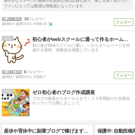
華やかなステージの裏側や歴史的公演の記録もあり、推しを深く知りたい
ファンにとっては最適な情報源となっています。
2066328
10
週間IN:
8
週間OUT:
5
月間IN:
29
15
初心者がwebスクールに通って作るホームページ
初心者がWebスクールに通い、一からホームページを作
成する過程、体験談を掲載しています。
1947310
6
週間IN:
7
週間OUT:
0
月間IN:
7
16
ゼロ初心者のブログ作成講座
ブログの集客からセールスまで！１３年間続けた自動化
のノウハウ公開しましょう。
産休や育休中に副業ブログで稼げますか？やり方教えて？