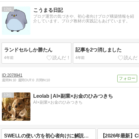
12
こうまる日記
ブログ運営の気づきや、初心者向けブログ構築情報を紹
介しています。ブログ教材の実践記もあげています。
ランドセルしか勝たん
記事を2つ消しました
4年前
4年前
2078941
週間IN:
10
週間OUT:
0
月間IN:
10
13
Leolab | AI×副業×お金のひみつきち
AI×副業×お金のひみつきち
SWELLの使い方を初心者向けに解説｜記事を書く基本操作と便利ブロック全ステップ【2026年最新】