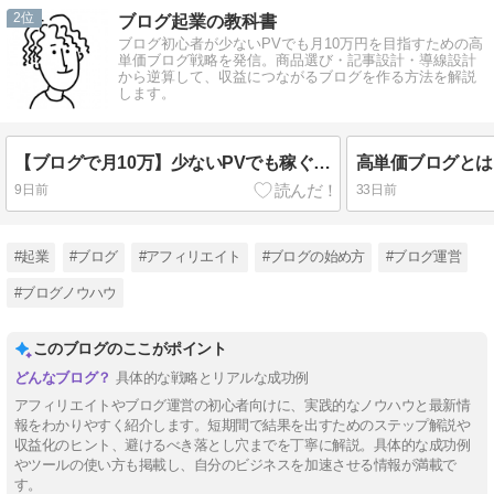
2
ブログ起業の教科書
ブログ初心者が少ないPVでも月10万円を目指すための高
単価ブログ戦略を発信。商品選び・記事設計・導線設計
から逆算して、収益につながるブログを作る方法を解説
します。
【ブログで月10万】少ないPVでも稼ぐ！初心者向け高単価ブログ戦略3ステップ
9日前
33日前
#起業
#ブログ
#アフィリエイト
#ブログの始め方
#ブログ運営
#ブログノウハウ
このブログのここがポイント
具体的な戦略とリアルな成功例
アフィリエイトやブログ運営の初心者向けに、実践的なノウハウと最新情
報をわかりやすく紹介します。短期間で結果を出すためのステップ解説や
収益化のヒント、避けるべき落とし穴までを丁寧に解説。具体的な成功例
やツールの使い方も掲載し、自分のビジネスを加速させる情報が満載で
す。