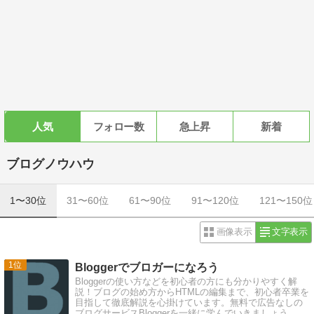
人気
フォロー数
急上昇
新着
ブログノウハウ
1〜30位
31〜60位
61〜90位
91〜120位
121〜150位
画像表示
文字表示
1
Bloggerでブロガーになろう
Bloggerの使い方などを初心者の方にも分かりやすく解
説！ブログの始め方からHTMLの編集まで、初心者卒業を
目指して徹底解説を心掛けています。無料で広告なしの
ブログサービスBloggerを一緒に学んでいきましょう。