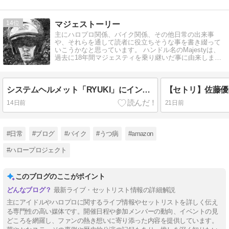
14
マジェストーリー
主にハロプロ関係、バイク関係、その他日常の出来事
や、それらを通して読者に役立ちそうな事を書き綴って
いこうかなと思っています。 ハンドル名のMajestyは、
過去に18年間マジェスティを乗り継いだ事に由来しま
す。
システムヘルメット「RYUKI」にインカム（コミネKK-920）を取り付けてみた
14日前
21日前
#日常
#ブログ
#バイク
#うつ病
#amazon
#ハロープロジェクト
このブログのここがポイント
最新ライブ・セットリスト情報の詳細解説
主にアイドルやハロプロに関するライブ情報やセットリストを詳しく伝え
る専門性の高い媒体です。開催日程や参加メンバーの動向、イベントの見
どころを網羅し、ファンの熱き想いに寄り添った内容を提供しています。