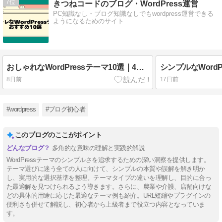
7
きつねコードのブログ・WordPress運営
PC知識なし・ブログ知識なしでもwordpress運営できる
ようになるためのサイト
おしゃれなWordPressテーマ10選｜4つのテイスト別に厳選
8日前
17日前
#wordpress
#ブログ初心者
このブログのここがポイント
多角的な意味の理解と実践的解説
WordPressテーマのシンプルさを追求するための深い洞察を提供します。
テーマ選びに迷う全ての人に向けて、シンプルの本質や誤解を解き明か
し、実用的な選択基準を整理。テーマタイプの違いを理解し、目的に合っ
た最適解を見つけられるよう導きます。さらに、農業や介護、店舗向けな
どの具体的用途に応じた最適なテーマ例も紹介。URL短縮やプラグインの
便利さも併せて解説し、初心者から上級者まで役立つ内容となっていま
す。