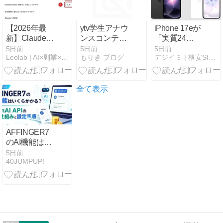
【2026年最
ytv学生アナウ
iPhone 17eが
新】Claudeの
ンスコンテス
「実質24
名前を変更す
ト出身アナウ
円！」今が一
5日前
5日前
5日前
Leolab | AI×副業×お金のひみつきち
もりき ブログ
デジイミ | 格安SIM・ガジェットブログ
る方法｜呼ば
ンサー一覧｜
番コスパい
れ方だけ30秒
歴代ファイナ
い！
で変えられる
リストや現在
の所属局まと
全て表示
め
AFFINGER7
のAI機能はい
くらかかる？
5日前
40JUMPUP!
OpenAI APIの
料金仕組みと
設定手順