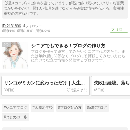
心理メカニズムに焦点を当てています。解説は飾り気のないクリアな言葉
づかいを心がけ、難しい表現を避けながらも確実に情報を伝える、実用性
重視の内容設計です。
2131896
4
週間IN:
60
週間OUT:
60
月間IN:
240
5
シニアでもできる！ブログの作り方
ブログを作って運営してみたいシニア世代の方たち、ま
たは年齢層に関係なくブログに初挑戦してみたい方たち
に向けて役立つ情報を発信するブログです。
リンゴがミカンに変わっただけ｜人生は、同じテーマを形を変えて運んでくる
30日前
45日前
#シニアブログ
#60歳定年後
#ブログ始め方
#50代ブログ
#はじめの一歩