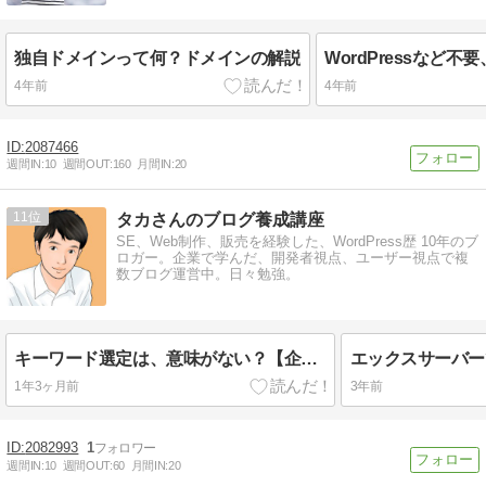
独自ドメインって何？ドメインの解説
4年前
4年前
2087466
週間IN:
10
週間OUT:
160
月間IN:
20
11
タカさんのブログ養成講座
SE、Web制作、販売を経験した、WordPress歴 10年のブ
ロガー。企業で学んだ、開発者視点、ユーザー視点で複
数ブログ運営中。日々勉強。
キーワード選定は、意味がない？【企業、SNS から学ぶターゲティング戦略】
1年3ヶ月前
3年前
2082993
1
週間IN:
10
週間OUT:
60
月間IN:
20