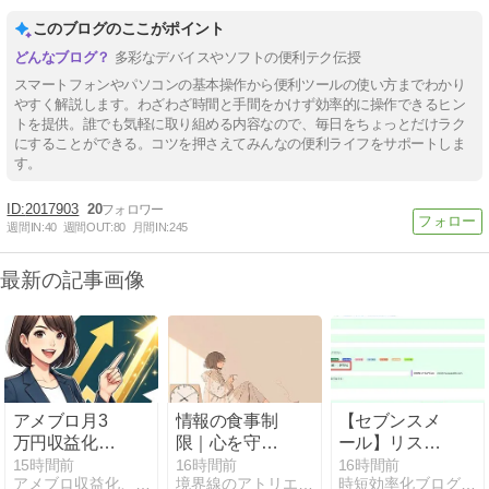
このブログのここがポイント
多彩なデバイスやソフトの便利テク伝授
スマートフォンやパソコンの基本操作から便利ツールの使い方までわかり
やすく解説します。わざわざ時間と手間をかけず効率的に操作できるヒン
トを提供。誰でも気軽に取り組める内容なので、毎日をちょっとだけラク
にすることができる。コツを押さえてみんなの便利ライフをサポートしま
す。
2017903
20
週間IN:
40
週間OUT:
80
月間IN:
245
最新の記事画像
アメブロ月3
情報の食事制
【セブンスメ
万円収益化の
限｜心を守る
ール】リスト
全ステップ！
ための、朝晩
を重複させず
15時間前
16時間前
16時間前
アメブロ収益化、最短で成果を出す裏技
境界線のアトリエ -The Muted World-
時短効率化ブログのズボラボ
失敗から学ぶ
30分というル
に別シナリオ