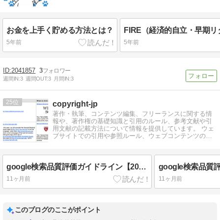
お金を上手く貯める方法とは？
5年前
5年前
2041857
3
週間IN:
3
週間OUT:
3
月間IN:
3
25
copyright-jp
著作・執筆、コンテンツ編集、フリーランスに関する情
報や、著作権の基礎知識と引用のルール、参考文献や引
用文献の記載方法について情報を提供しています。 ウェ
ブサイトでの引用や参照ルール、ウェブコンテンツの制
作・編集についても掲載しております。
google検索品質評価ガイドライン【2025年9月 日本語訳】（６）NeedsMet評価ガイドライン
11ヶ月前
11ヶ月前
このブログのここがポイント