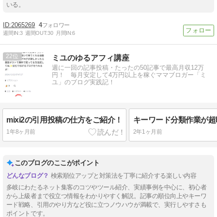
いる。
2065269
4
週間IN:
3
週間OUT:
30
月間IN:
6
22
ミユのゆるアフィ講座
週に一回の記事投稿・たったの50記事で最高月収12万
円！ 毎月安定して4万円以上を稼ぐママブロガー「ミ
ユ」のブログ実践記！
mixi2の引用投稿の仕方をご紹介！
1年8ヶ月前
2年1ヶ月前
このブログのここがポイント
検索順位アップと対策法を丁寧に紹介する楽しい内容
多岐にわたるネット集客のコツやツール紹介、実績事例を中心に、初心者
から上級者まで役立つ情報をわかりやすく解説。記事の順位向上やキーワ
ード戦略、引用のやり方など役に立つノウハウが満載で、実行しやすさも
ポイントです。