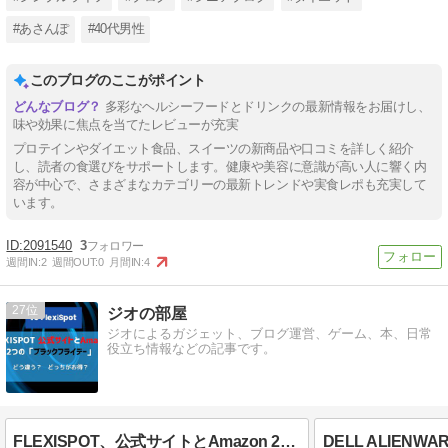
#あさんぽ
#40代男性
このブログのここがポイント
多彩なヘルシーフードとドリンクの最新情報をお届けし、
味や効果に焦点を当てたレビューが充実
プロテインやダイエット食品、スイーツの新商品や口コミを詳しく紹介
し、読者の食選びをサポートします。健康や美容に意識が高い人に響く内
容が中心で、さまざまなカテゴリーの最新トレンドや実食レポも充実して
います。
2091540
3
週間IN:
2
週間OUT:
0
月間IN:
4
27
ジオの部屋
ジオによるガジェット、ブログ運営、ゲーム、本、日常
役立ち情報などの記事です。
FLEXISPOT、公式サイトとAmazon 2つの「ブラックフライデー」｜違いは？ どっちがお得？
DELL ALIENW