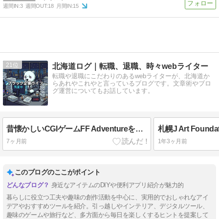
週間IN:
3
週間OUT:
18
月間IN:
15
21
北海道ログ｜転職、退職、時々webライター
転職や退職にこだわりのあるwebライターが、北海道か
らあれやこれやと言っているブログです。文章術やブロ
グ運営についてもお話しています。
昔懐かしいCGIゲームFF Adventureをリメイクしたクリックゲームを作りました
7ヶ月前
1年3ヶ月前
このブログのここがポイント
身近なアイテムのDIYや便利アプリ紹介が魅力的
暮らしに役立つ工夫や趣味の創作活動を中心に、実用的でおしゃれなアイ
デアやおすすめツールを紹介。引っ越しやインテリア、デジタルツール、
趣味のゲームや旅行など、多方面から毎日を楽しくするヒントを提案して