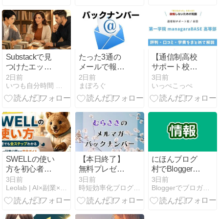
院・福娘・出
イド
演番組まとめ
Substackで見
たった3通の
【通信制高校
つけたエッセ
メールで報酬
サポート校】
イ｜今日のエ
5万円 ！ ｜
第一学院
2日前
2日前
3日前
いつも自分時間 Geminiと日常
まぽろぐ
いっぺこっぺ
ッセイ・ラッ
2026-06-08
managaraBASE
ク Vol.27
17:45
高等部の評判
は？学費・通
学を解説
SWELLの使い
【本日終了】
にほんブログ
方を初心者向
無料プレゼン
村でBloggerの
けに解説｜記
ト企画は今日
記事が取得で
3日前
3日前
3日前
Leolab | AI×副業×お金のひみつきち
時短効率化ブログのズボラボ
Bloggerでブロガーになろう
事を書く基本
まで
きない問題発
操作と便利ブ
生中（2026年
ロック全ステ
8月）
ップ【2026年