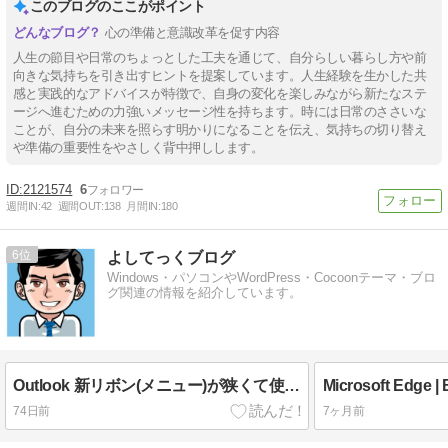
このブログのここがポイント
心の準備と意識改革を促す内容
人生の節目や日常のちょっとした工夫を通じて、自分らしい暮らし方や前
向きな気持ちを引き出すヒントを提案しています。人生経験を生かした共
感と実践的なアドバイスが特徴で、自身の変化を楽しみながら新たなステ
ージへ進むための力強いメッセージ性を持ちます。時には⽇常のささいな
ことが、自分の未来を照らす明かりになることを伝え、気持ちの切り替え
や準備の重要性をやさしく背中押しします。
2121574
6
週間IN:
42
週間OUT:
138
月間IN:
180
6
よしてっくブログ
Windows・パソコンやWordPress・Cocoonテーマ・ブロ
グ関連の情報を紹介しています。
Outlook 新リボン(メニュー)が狭くて使いにくい｜広いクラシックリボンに戻す方法
74日前
7ヶ月前