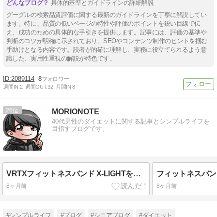
具体的基準とガイドラインの詳細解説
グーグルの検索品質評価に関する最新のガイドラインを丁寧に解説してい
ます。特に、品質の低いページの特性や評価のポイントを鋭い目線で伝
え、成功のための具体的な手引きを提供します。記事には、評価の基準や
判断のコツが明確に示されており、SEOやコンテンツ制作のヒントを掴む
手助けとなる内容です。読者が的確に理解し、実務に役立てられるよう意
識した、実用性重視の解説が特色です。
2089114
8
週間IN:
2
週間OUT:
32
月間IN:
8
26
MORIONOTE
40代男性のダイエットに関する記事とシンプルライフを
目指すブログです。
VRTXフィットネスバンド X-LIGHTを徹底レビュー｜初心者・女性のダイエットに最適な理由
8ヶ月前
8ヶ月前
#シンプルライフ
#ブログ
#シニアブログ
#ダイエット