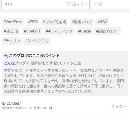
3日前
5日前
#WordPress
#SEO
#ブログ初心者
#副業ブログ
#NISA
#SBI証券
#ChatGPT
#AIライティング
#Claude
#副業ブロガー
#ラクリン
#AIブログくん
このブログのここがポイント
最新情報と現場のリアルを伝達
副業を軸にした多彩なテーマを扱いながらも、実践的なノウハウと体験談
を重視しています。制度の解説や具体的な運用例を挙げ、理論だけでなく
現場のリアルな判断や工夫を伝え、読者の行動指針を示しています。専門
家の意見だけに頼らず、個人の実経験に基づく情報を丁寧に展開し、日々
の副業や資産運用の参考となる内容を心掛けています。
2140667
週間IN:
9
週間OUT:
36
月間IN:
48