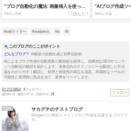
“ブログ自動化の魔法: 画像挿入を使ってコンテンツを次のレベルへ引き上げる方法”
2年5ヶ月前
2年6ヶ月前
#webライター
#wordpress
#ai
#it
このブログのここがポイント
AI駆使の自動生成と効率化技術
AIによるブログ作成や自動更新の最前線を探求し、効果的なSEOやコンテ
ンツ自動化の秘訣を紹介します。未来志向のテクノロジーを駆使した方法
論をわかりやすく解説し、効率と創造性の両立を追及。革新的なツールの
可能性と実用性に焦点を当て、業界をリードします。
2113864
3
週間IN:
16
週間OUT:
16
月間IN:
16
10
サカグチのテストブログ
Bloggerでの独自ドメインブログ作成を応援するブログで
す。