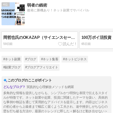
4
弱者の銭術
後発に勝機あり！ネット副業でサバイバル
岡哲也氏のOKAZAP（サイエンスセールスカレッジ）は全営業マンの必修科目？
59日前
65日前
#ネット副業
#ブログ
#ネット集客
#ネットビジネス
#副業ブログ
#ブログアフィリエイト
このブログのここがポイント
実践的な心理解放メソッドを網羅
多角的な情報を提供しながらも、シンプルかつ明快な表現で伝えるスタイ
ルが特徴です。ネット副業や起業、投資に関連したテーマを扱い、具体的
な事例や検証を通じて実用的なアドバイスを提示します。内容はビジネス
の初心者から上級者まで幅広く届くよう工夫され、途中挫折しがちな心の
壁を打ち破る方法や、最新のトレンドに即した＜解るけど動き出せない＞