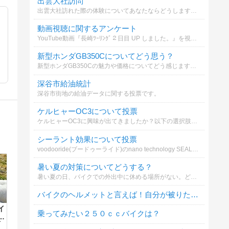
出雲大社訪問
出雲大社訪れた際の体験についてあなたならどうしますか？
動画視聴に関するアンケート
YouTube動画『長崎ﾂｰﾘﾝｸﾞ２日目 UP しました。』を視聴しますか？
新型ホンダGB350Cについてどう思う？
新型ホンダGB350Cの魅力や価格についてどう感じますか？
深谷市給油統計
深谷市街地の給油データに関する投票です。
ケルヒャーOC3について投票
ケルヒャーOC3に興味が出てきましたか？以下の選択肢からどれが気になりますか？
シーラント効果について投票
voodooride(ブードゥーライド)のnano technology SEALANT ナノテクノロジーシーラントの効果についてどう思いますか？
暑い夏の対策についてどうする？
暑い夏の日、バイクでの外出中に休める場所がない。どうする？
バイクのヘルメットと言えば！自分が被りたいヘルメットは？
イ
乗ってみたい２５０ｃｃバイクは？
る
市