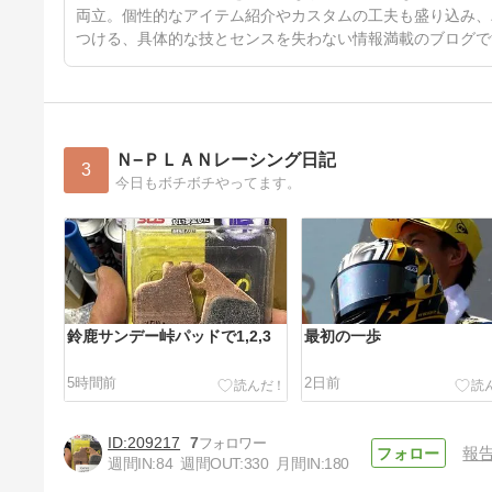
両立。個性的なアイテム紹介やカスタムの工夫も盛り込み、
つける、具体的な技とセンスを失わない情報満載のブログで
Ｎ−ＰＬＡＮレーシング日記
3
今日もボチボチやってます。
鈴鹿サンデー峠パッドで1,2,3
最初の一歩
5時間前
2日前
209217
7
報
週間IN:
84
週間OUT:
330
月間IN:
180