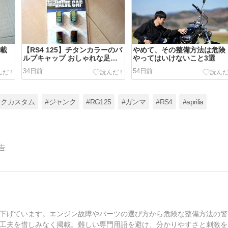
車載
【RS4 125】チタンカラーのバ
やめて、その整備方法は危険
ルブキャップ おしゃれな足元
やってはいけないこと3選
に！
34日前
54日前
イクカスタム
#ジャンク
#RG125
#ガンマ
#RS4
#aprilia
告
下げています。エンジン故障やパーツの選び方から危険な整備方法の警
工夫を惜しみなく掲載。難しい専門用語を避け、分かりやすさと刺激を