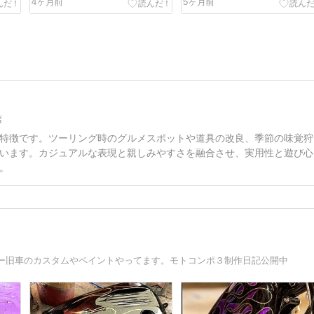
4ヶ月前
5ヶ月前
信
特徴です。ツーリング時のグルメスポットや道具の改良、季節の味覚狩
います。カジュアルな表現と親しみやすさを融合させ、実用性と遊び心
。
ー旧車のカスタムやペイントやってます。モトコンポ３制作日記公開中