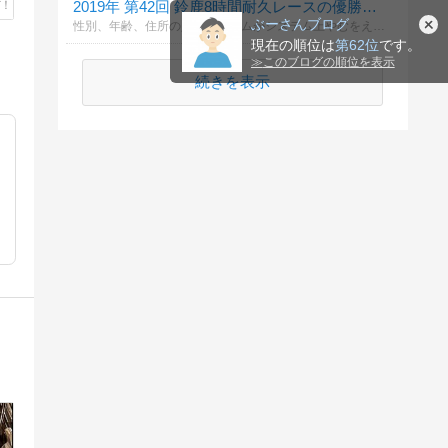
2019年 第42回 鈴鹿8時間耐久レースの優勝チームは？ （リスト2）
ぶーさんブログ
性別、年齢、住所の入力フォームがシステム上やむをえず出てしまいますが、入力しなくても投票できますので気軽に投票してください。 投票締切はレースウィーク直前の 7月25日（木）の17時となっています。
現在の順位は
第62位
です。
≫
このブログの順位を表示
続きを表示