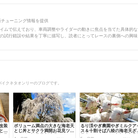
新チューニング情報を提供
イムで伝えており、車両調整やライダーの動きに焦点を当てた具体的な
の試行錯誤や結果を丁寧に描写し、読者にとってレースの裏側への興味
どバイクネタオンリーのブログです。
改装
ボリューム満点の大きな海老天
るり渓やぎ農園やぎミルクア
との
とじ丼とサクラ満開お花見ツー
ス＆十割そば八稜の海老天ざ
賀県
リングin福井県高浜町
蕎麦ツーリングin京都府南丹