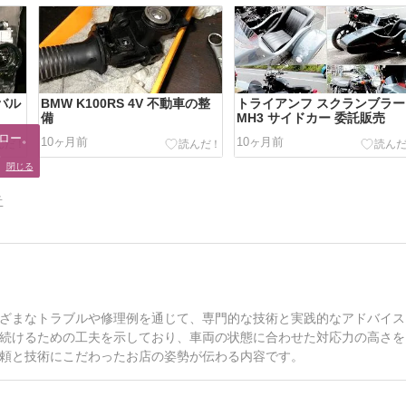
ルバル
BMW K100RS 4V 不動車の整
トライアンフ スクランブラー
備
MH3 サイドカー 委託販売
ロー。

10ヶ月前
10ヶ月前
。
閉じる
告
ざまなトラブルや修理例を通じて、専門的な技術と実践的なアドバイス
続けるための工夫を示しており、車両の状態に合わせた対応力の高さを
頼と技術にこだわったお店の姿勢が伝わる内容です。