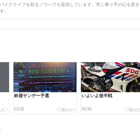
バイクライフを彩るノウハウを提供しています。常に乗り手の心を惹き
す。
鈴鹿サンデー予選
いよいよ後半戦
5日前
8日前
告