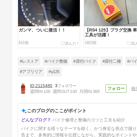
ガンマ、ついに復活！！
【RS4 125】プラグ交換 
工具が活躍！
5日前
18日前
#レストア
#バイク整備
#原付バイク
#原付二種
#バ
#アプリリア
#γ125
2115480
3
報
ガンマは戻ってこなかっ
週間IN:
100
週間OUT:
100
月間IN:
388
た・・・
68日前
このブログのここがポイント
バイク修理と整備のコツと工夫を紹介
バイクに関する様々なテーマを鋭く、かつ身近な視点で掘り
告まで、多角的に情報を伝授しながら、実践的なポイントや