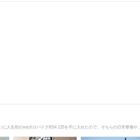
ボッチの変人がボロバイクの整備に苦悩する記録です。ついに人生初のnotボロバイクRS4 1