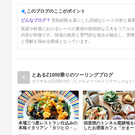
このブログのここがポイント
市原車、筑波を振り返る。
実戦経験を基にした詳細なレース分析と最
22日前
筑波や鈴鹿におけるレースの裏側や技術的な工夫をリアルタ
内容が特徴です。現場の熱意と専門的な視点が融合し、実際
と理解を深める構成となっています。
とあるZ1000乗りのツーリングブログ
4
カワサキのZ1000で行ったグルメツーやメンテナンスな
本場三つ星レストラン仕込みの
信楽焼のトンネル窯跡地を
本格イタリアン「タツヒロ・能
したお洒落カフェ「かまー
勢」ランチツーリングin大阪府
森」ランチツーリングin滋