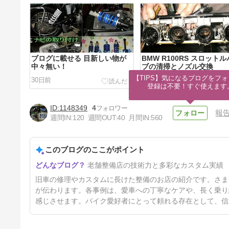
ブログに載せる 目新しい物が
BMW R100RS スロット
中々無い！
ブの清掃とノズル交換
【TIPS】気になるブログをフォ
30日前
5ヶ月前
登録は不要！すぐ使えます
1148349
4
報
週間IN:
120
週間OUT:
40
月間IN:
560
このブログのここがポイント
BMW R100ミッションOH
老舗整備店の技術力と多彩なカスタム実績
11ヶ月前
旧車の修理やカスタムに長けた整備のお店の紹介です。さま
が伝わります。各事例は、愛車への丁寧なケアや、長く乗り
感じさせます。バイク愛好者にとって頼れる存在として、信