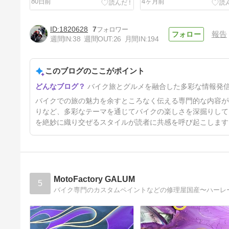
80日前
4ヶ月前
能勢町
甲賀市
1820628
7
報告
週間IN:
38
週間OUT:
26
月間IN:
194
このブログのここがポイント
無料キャンプ場でデイキャン
バイク旅とグルメを融合した多彩な情報発
プ!!焚き火で鍋焼きうどんツー
リングin京都府京北
5ヶ月前
バイクでの旅の魅力を余すところなく伝える専門的な内容が
りなど、多彩なテーマを通じてバイクの楽しさを深掘りして
を絶妙に織り交ぜるスタイルが読者に共感を呼び起こします
MotoFactory GALUM
5
バイク専門のカスタムペイントなどの修理屋国産〜ハーレ