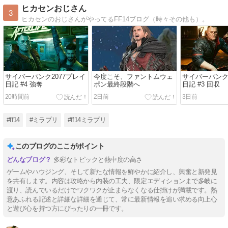
ヒカセンおじさん
3
ヒカセンのおじさんがやってるFF14ブログ（時々その他も）。
サイバーパンク2077プレイ
今度こそ、ファントムウェ
サイバーパンク
日記 #4 強奪
ポン最終段階へ
日記 #3 回収
20時間前
2日前
3日前
#ff14
#ミラプリ
#ff14ミラプリ
このブログのここがポイント
多彩なトピックと熱中度の高さ
ゲームやハウジング、そして新たな情報を鮮やかに紹介し、興奮と新発見
を共有します。内容は攻略から内装の工夫、限定エディションまで多岐に
渡り、読んでいるだけでワクワクが止まらなくなる仕掛けが満載です。熱
意あふれる記述と詳細な詳細を通じて、常に最新情報を追い求める向上心
と遊び心を持つ方にぴったりの一冊です。