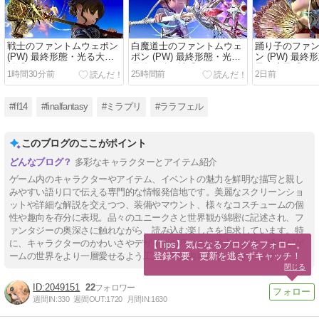
戦士のファントムウェポン
白魔道士のファントムウェ
踊り子のファ
(PW) 最終形態・光る大金
ポン (PW) 最終形態・光る
ン (PW) 最
槌『ファントムオカルタ
天使の鍵の杖『ファントム
凰の扇子『フ
1時間30分前
25時間前
2日前
ム・ウォーハンマー』
オカルタム・ケーン』
ルタム・ファ
#ff14
#finalfantasy
#ミラプリ
#ララフェル
このブログのここがポイント
多彩なキャラクターとアイテム紹介
ゲーム内のキャラクターやアイテム、イベントの魅力を鮮明な描写と親し
みやすい語り口で伝える専門的な情報発信地です。美麗なスクリーンショ
ットや詳細な解説を交えつつ、装備やマウント、様々なコスチュームの個
性や趣向を存分に表現。品々のユニークさと世界観が綿密に記述され、フ
ァンタジーの奥深さに触れながら、読み込む楽しさを追求しています。特
に、キャラクターのかわいさやデザインの巧みさに焦点をあて、読者がゲ
【Tips】気になるブログをフォロー。

登録不要。更新を逃さずキャッチ！
ームの世界をより一層愛せるよう工夫された内容となっております。
閉じる
2049151
22
週間IN:
330
週間OUT:
1720
月間IN:
1630