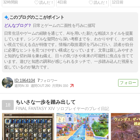
32時間前
4日前
12日前
FF14
DataMentor体
このブログのここがポイント
日常とゲームの二面性を巧みに描写
日常生活やゲームの経験を通じて、AIを用いた新たな相談スタイルを提案
しています。シンプルな疑問から深い考察までを、わかりやすく、かつ鋭
い視点で伝える点が特徴です。情報の取捨選択を巧みに行い、読者が自分
に必要なヒントを見つけやすい構成となっています。文章は親しみやすさ
と知的な切れ味を兼ね備え、日々の気づきや未来の可能性に焦点を当てて
います。遊びと知恵の調和が感じられるタッチで、一歩踏み込んだ視座を
促しているのが魅力です。
1964104
7
週間IN:
30
週間OUT:
290
月間IN:
150
ちいさな一歩を踏み出して
18
FINAL FANTASY XIV ソロプレイヤーのプレイ日記