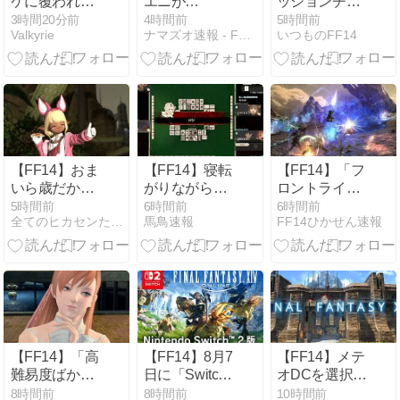
ケに覆われた
エニが
ッションチェ
地図」、とベ
gamescom出
ック（スケイ
3時間20分前
4時間前
5時間前
Valkyrie
ナマズオ速報 - FF14まとめ
いつものFF14
ル失敗
展を告知、
ルメイルの道
FF14も試遊可
化）80点以上
能に「クラウ
を目指す
ドの髪型ネタ
で盛り上がる
海外勢」
【FF14】おま
【FF14】寝転
【FF14】「フ
いら歳だから
がりながら麻
ロントライン
コンビニ系の
雀ができる！
で2位が3位を
5時間前
6時間前
6時間前
全てのヒカセンたちへ
馬鳥速報
FF14ひかせん速報
ホットスナッ
Switch2版、携
狙うのはおか
ク食べたら胃
帯麻雀機とし
しいから1位
もたれするよ
て滅茶苦茶優
攻撃するメリ
な…？ゲーム
秀だと話題
ットつけるべ
のお供として
に。
き」
食べても重そ
PC/PS/XBOX/Switch2
う【まだ20代
のクロスプラ
でっす♪】
ットフォーム
​【FF14】「高
【FF14】8月7
【FF14】メテ
で対戦できる
難易度ばかり
日に「Switch2
オDCを選択し
のも凄い
だと人は離れ
版でコンテン
た若葉さん
8時間前
8時間前
10時間前