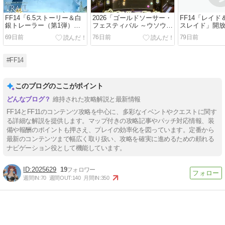
FF14「6.5ストーリー＆白
2026「ゴールドソーサー・
FF14「レイ
銀トレーラー（第1弾）」
フェスティバル ～ウソウソ
スレイド」開
気になるポイント
宣伝大使、登場？～」攻略
覧
69日前
76日前
79日前
#FF14
このブログのここがポイント
維持された攻略解説と最新情報
FF14とFF11のコンテンツ攻略を中心に、多彩なイベントやクエストに関す
る詳細な解説を提供します。マップ付きの攻略記事やパッチ対応情報、装
備や報酬のポイントも押さえ、プレイの効率化を図っています。定番から
最新のコンテンツまで幅広く取り扱い、攻略を確実に進めるための頼れる
ナビゲーション役として機能しています。
2025629
19
週間IN:
70
週間OUT:
140
月間IN:
350