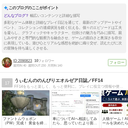
このブログのここがポイント
幅広いコンテンツと詳細な描写
多彩なゲーム体験と詳細なプレイ日記を通じて、最新のアップデートやイ
ベント、コレクションの達成状況を鋭く伝える。個々のエピソードは工夫
を凝らし、グラフィックやキャラクター、仕掛けの魅力を巧みに描写。親
しみやすさと専門的な観察力を融合させ、ゲームの面白さと奥深さを存分
に表現している。遊び心とリアルな感想を絶妙に織り交ぜ、読むたびに次
の冒険を待ち遠しくさせる。
2090823
10
週間IN:
40
週間OUT:
230
月間IN:
140
うぃむんののんびりエオルゼア日誌／FF14
17
FF14をもっと楽しく、もっと便利に。プレイに役立つ情報や便利ツールを発信しています。
ファントムウェポン
車についてAIへ相談してみ
人狼ゲーム！A
（PW）完成！ 黄金を締め
たら、思っていたより面白
ールを決めた
くくる旅になりました
かった | DataMentor体験
ックまでできまし