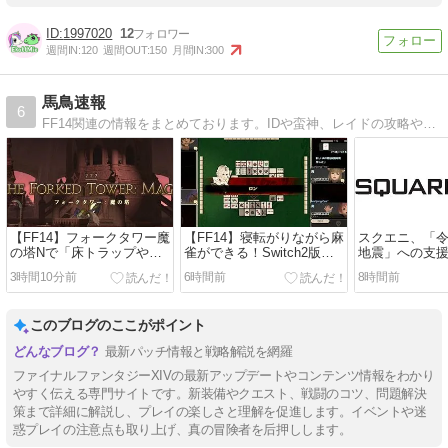
1997020
12
週間IN:
120
週間OUT:
150
月間IN:
300
馬鳥速報
6
FF14関連の情報をまとめております。IDや蛮神、レイドの攻略やレベル上げ・各ジョブのスキル回しの方法などお役に立てる情報をお届けいたします。
【FF14】フォークタワー魔
【FF14】寝転がりながら麻
スクエニ、「令
の塔Nで「床トラップや生
雀ができる！Switch2版、
地震」への支
き急いでダッシュするソロ
携帯麻雀機として滅茶苦茶
援金3000万円
3時間10分前
6時間前
8時間前
が戦闘不能になり放置され
優秀だと話題に。
表。「今般の
退出」がたまにある模様
PC/PS/XBOX/Switch2のク
災者の皆様の
ロスプラットフォームで対
災地の復旧に
このブログのここがポイント
戦できるのも凄い
だくため」
最新パッチ情報と戦略解説を網羅
ファイナルファンタジーXIVの最新アップデートやコンテンツ情報をわかり
やすく伝える専門サイトです。新装備やクエスト、戦闘のコツ、問題解決
策まで詳細に解説し、プレイの楽しさと理解を促進します。イベントや迷
惑プレイの注意点も取り上げ、真の冒険者を后押しします。