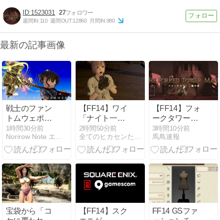
1523031
27
週間IN:
110
週間OUT:
12860
月間IN:
980
最新の記事画像
戦士のファン
【FF14】ワイ
【FF14】フォ
トムウェポン
「ナイト一番
ークタワー魔
(PW) 最終形
好き！」ジョ
の塔Nで「床
1時間30分前
2時間50分前
3時間10分前
Norirow Note エオルゼア冒険記 in FF14
全てのヒカセンたちへ
馬鳥速報
態・光る大金
ブクエプレイ
トラップや生
槌『ファント
後「虚無すぎ
き急いでダッ
ムオカルタ
て泣ける…」
シュするソロ
ム・ウォーハ
←他ジョブな
が戦闘不能に
ンマー』
んて◯◯だぜ
なり放置され
w
退出」がたま
にある模様
宝袋から「コ
【FF14】スク
FF14 GSファ