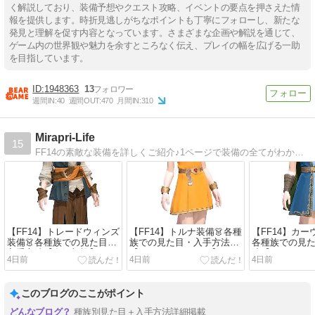
く解説しており、装備予想やクエスト攻略、イベントの要点を押さえた情
報を提供します。時折見逃しがちなポイントも丁寧にフォローし、新たな
発見と理解を促す内容となっています。さまざまな企画や解説を通じて、
ゲーム内の世界観や魅力を余すところなく伝え、プレイの幅を広げる一助
を目指しています。
1948363
13
週間IN:
40
週間OUT:
470
月間IN:
310
Mirapri-Life
15
FF14の素敵な装備を詳しくご紹介♪1ページで装備の全てがわかる、を目指してます！入手方法はもちろん、各種族での染色例や部位ごとの画像もたくさん載せました。どの種族でも楽しいミラプリライフを！
【FF14】トレードウィンズ
【FF14】トルナ装備👗各種
【FF14】カー
装備👗各種族での見た目・
族での見た目・入手方法
各種族での見
入手方法【友好部族】
【クレセントアイル】
法【クレセン
4日前
4日前
4日前
このブログのここがポイント
種族別見た目＋入手方法詳細掲載