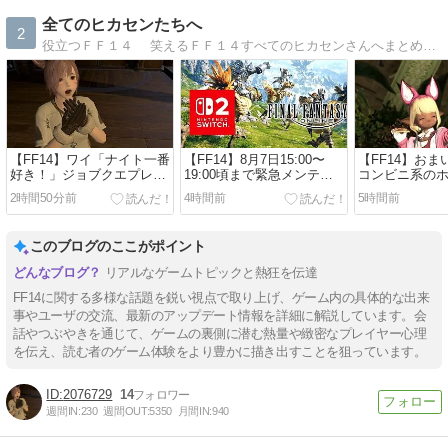
全てのヒカセンたちへ
2
役立つＦＦ１４ 笑えるＦＦ１４すべてのヒカセンさんへまとめブログ
【FF14】ワイ「ナイト一番
【FF14】8月7日15:00〜
【FF14】お
好き！」ジョブクエプレイ
19:00頃まで緊急メンテ実
コンビニ系の
後「虚無すぎて泣ける…」
施！Switch2版のロード(暗
ク食べたら胃
2時間50分前
4時間前
5時間前
←他ジョブなんて◯◯だぜ
転問題)改善される？【恐ろ
な…？ゲーム
w
しく早いメンテ俺でなきゃ
食べても重そう
見逃しちゃうね】
でっす♪】
このブログのここがポイント
リアルなゲームトピックと熱狂を伝達
FF14に関する多様な話題を鋭い視点で取り上げ、ゲーム内の具体的な出来
事やユーザの交流、最新のアップデート情報を詳細に解説しています。会
話やつぶやきを通じて、ゲームの裏側に潜む熱量や緻密なプレイヤー心理
を伝え、読む者のゲーム体験をより豊かに描き出すことを狙っています。
2076729
14
週間IN:
230
週間OUT:
5350
月間IN:
940