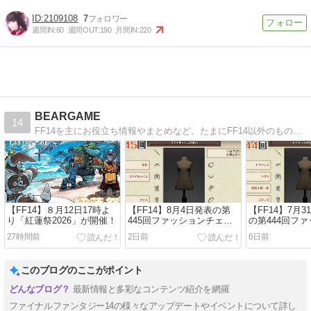
2109108
7
週間IN:
60
週間OUT:
190
月間IN:
220
BEARGAME
14
FF14を主にお役立ち情報やまとめなど。たまにFF14以外のものも交じります。
【FF14】８月12日17時よ
【FF14】8月4日発表の第
【FF14】7月
り「紅蓮祭2026」が開催！
445回ファッションチェッ
の第444回フ
ク「スケイルメイルの道
ェック「ヒヤ
27時間前
2日前
6日前
化」装備予想
者」80点・10
装備
このブログのここがポイント
最新情報と多彩なコンテンツ紹介を網羅
ファイナルファンタジー14の様々なアップデートやイベントについて詳し