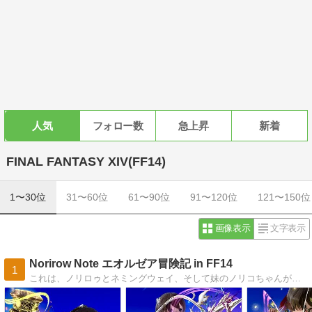
人気
フォロー数
急上昇
新着
FINAL FANTASY XIV(FF14)
1〜30位
31〜60位
61〜90位
91〜120位
121〜150位
画像表示
文字表示
Norirow Note エオルゼア冒険記 in FF14
1
これは、ノリロゥとネミングウェイ、そして妹のノリコちゃんが織りなすお宝探しの冒険譚です。この素敵なエオルゼアの世界を旅しながら、発掘したお宝物の記録を毎日ひとつずつ書き残しています。この世界に感謝の気持ちを込めて。