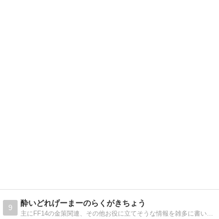
酔いどれげーまーのらくがきちょう
9
主にFF14の金策関連、その他お役に立てそうな情報を雑多に書いていきたい系の個人ブログです