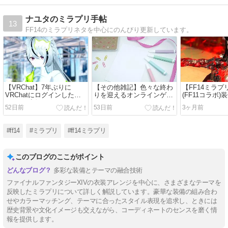
ナユタのミラプリ手帖
13
FF14のミラプリネタを中心にのんびり更新しています。
【VRChat】7年ぶりに
【その他雑記】色々な終わ
【FF14ミラ
VRChatにログインした
りを迎えるオンラインゲー
(FF11コラボ
Visitorの話
ムたち
コーデ
52日前
53日前
3ヶ月前
#ff14
#ミラプリ
#ff14ミラプリ
このブログのここがポイント
多彩な装備とテーマの融合技術
ファイナルファンタジーXIVの衣装アレンジを中心に、さまざまなテーマを
反映したミラプリについて詳しく解説しています。豪華な装備の組み合わ
せやカラーマッチング、テーマに合ったスタイル表現を追求し、ときには
歴史背景や文化イメージも交えながら、コーディネートのセンスを磨く情
報を提供します。