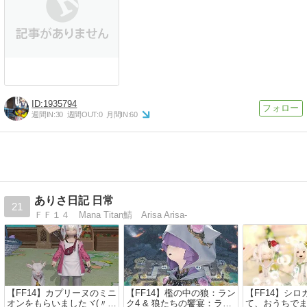
1935794
週間IN:
30
週間OUT:
0
月間IN:
60
ありさ日記 日常
21
ＦＦ１４ Mana Titan鯖 Arisa Arisa-
【FF14】カプリーヌのミニ
【FF14】檻の中の狼：ラン
【FF14】シ
オンをもらいましたヾ(〃
ク4 & 狼たちの饗宴：ラン
て、おうちで