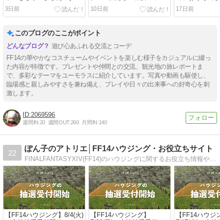
^∇^)ﾉ Lv100ID妖異侵攻ク
ク5 アチーブ取れましたヾ
ボン玉ヾ(〃^∇^
3日前
10日前
17日前
ルティウス魔導工廠
(〃^∇^)ﾉ クリスタルコンフ
【FFXIV】
【FFXIV】
リクト500回【FFXIV】
このブログのここがポイント
遊び心あふれる交流とコーデ
FF14の華やかなコスチュームやイベントを楽しむ様子をカジュアルに綴っ
た内容が特徴です。プレゼントや仲間との交流、観光地の旅レポートま
で、多彩なテーマをユーモラスに紹介しています。写真や動画も駆使し、
臨場感と親しみやすさを兼ね備え、プレイや日々の出来事への好奇心を刺
激します。
2069596
週間IN:
20
週間OUT:
260
月間IN:
140
ぽん子のアトリエ│FF14ハウジング・お役立ちサイト
22
FINALFANTASYXIV(FF14)のハウジングに関するお役立ち情報や組み合わせ家具等の作り方を主に紹介しています。また、浮かせ技や技術等の解説動画もあげてます！ #FF14 #FF14ハウジング
【FF14ハウジング】8/4(火)
【FF14ハウジング】
【FF14ハウジ