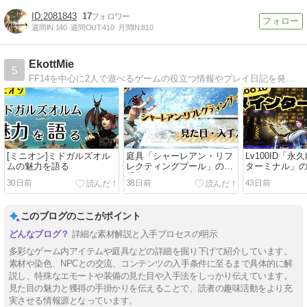
2081843
17
週間IN:
140
週間OUT:
410
月間IN:
810
EkottMie
5
FF14を中心に2人で遊べるゲームの役立つ情報やプレイ日記を発信するブログです。一部バイリンガル対応しています。
[ミニオン]ミドガルズオル
庭具「シャーレアン・リフ
Lv100ID「永
ムの魅力を語る
レクティングプール」の入
ターミナル」
手方法
30日前
38日前
43日前
このブログのここがポイント
詳細な素材解説と入手プロセスの明示
多彩なゲーム内アイテムや庭具などの詳細を掘り下げて紹介しています。
素材や染色、NPCとの交流、コンテンツの入手条件に至るまで具体的に解
説し、特殊なエモートや装備の見た目や入手法をしっかり伝えています。
見た目の魅力と獲得の手掛かりを伝えることで、読者の趣味活動をより充
実させる情報源となっています。