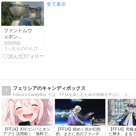
オカルタム・
全て表示
ケーン』
ファントムウ
ェポン
（PW）完
32時間前
うぃむんののんびりエオルゼア日誌／FF14
成！ 黄金を締
めくくる旅に
なりました
FF14
フェリシアのキャンディボックス
7
Felicia's CandyBox では、FF14を楽しむための情報を中心に、スクショ映えするミラプリ、癒し系ビデオなど、幅広い内容でお届けしています。ふらっと立ち寄って、少し心が軽くなる場所を目指しています。
【FF14】XIVコンパニオン
【FF14】煌めく光が幻想
【FF14】究
アプリ 活用術｜「無料でも
的、まさに光のファンタジ
た輝き、まる