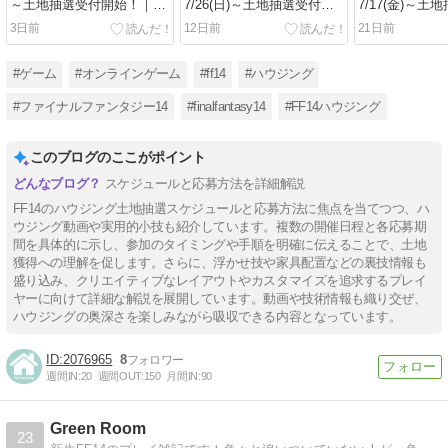
～土地抽選受付開始！｜ス
7/26(日)～土地抽選受付開
7/17(金)～土
ケジュールと応募方法
始！｜スケジュールと応募
始！｜スケジ
3日前
12日前
21日前
方法
方法
#ゲーム
#オンラインゲーム
#ff14
#ハウジング
#ファイナルファンタジー14
#finalfantasy14
#FF14ハウジング
このブログのここがポイント
スケジュールと応募方法を詳細解説
FF14のハウジング土地抽選スケジュールと応募方法に焦点を当てつつ、ハ
ウジング動画や実用的小技も紹介しています。複数の開催日程と各応募期
間を具体的に示し、参加のタイミングや手順を明確に伝えることで、土地
獲得への理解を促します。さらに、浮かせ技や家具配置などの裏技情報も
盛り込み、クリエイティブなレイアウトやカスタマイズを追求するプレイ
ヤーに向けて詳細な解説を展開しています。動画や技術情報も織り交ぜ、
ハウジングの奥深さを楽しみながら吸収できる内容となっています。
2076965
8
週間IN:
20
週間OUT:
150
月間IN:
90
Green Room
23