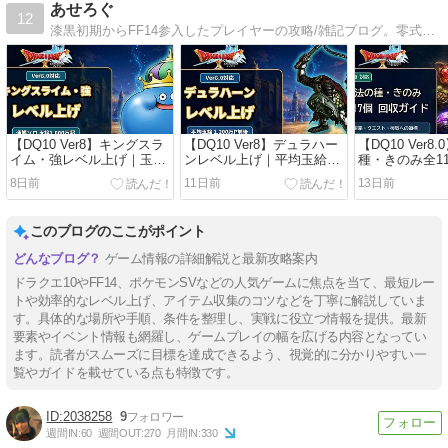
あせろぐ
12
漆黒初期からFF14参入したプレイヤーの攻略/雑記ブログ。零式等のバトルコンテンツ系解説記事を中心に、実践記録を後発プレイヤー向けにまとめています。
【DQ10 Ver8】キングスラ
【DQ10 Ver8】デュラハー
【DQ10 Ver8
イム・強レベル上げ｜玉給
ンレベル上げ｜平均玉給
種・きのみ全11
1227万Pの装備と手順
1200万P
イド
8日前
11日前
13日前
このブログのここがポイント
ゲーム情報の詳細解説と最新攻略案内
ドラクエ10やFF14、ポケモンSVなどの人気ゲームに焦点を当て、最短ルー
トや効率的なレベル上げ、アイテム収集のコツなどを丁寧に解説していま
す。具体的な場所や手順、条件を整理し、実戦に役立つ情報を提供。最新
要素やイベント情報も網羅し、ゲームプレイの幅を広げる内容となってい
ます。読者がスムーズに目標を達成できるよう、視覚的に分かりやすい一
覧やガイドを載せている点も特徴です。
2038258
9
週間IN:
60
週間OUT:
270
月間IN:
330