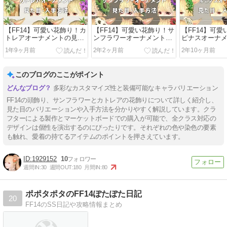
【FF14】可愛い花飾り！カ
【FF14】可愛い花飾り！サ
【FF14】可
トレアオーナメントの見た
ンフラワーオーナメントの
ピナスオーナ
目と入手方法
見た目と入手方法
目と入手方法
1年9ヶ月前
2年2ヶ月前
2年10ヶ月前
このブログのここがポイント
多彩なカスタマイズ性と装備可能なキャラバリエーション
FF14の頭飾り、サンフラワーとカトレアの花飾りについて詳しく紹介し、
見た目のバリエーションや入手方法を分かりやすく解説しています。クラ
フターによる製作とマーケットボードでの購入が可能で、全クラス対応の
デザインは個性を演出するのにぴったりです。それぞれの色や染色の要素
も触れ、愛着の持てるアイテムのポイントを押さえています。
1929152
10
週間IN:
30
週間OUT:
180
月間IN:
80
ポポタポタのFF14ぽたぽた日記
20
FF14のSS日記や攻略情報まとめ