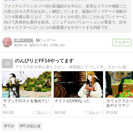
ファイナルファンタジー14の装備紹介を中心に、多彩なクラスや種族ごと
の見た目や入手方法を詳しく解説しています。最新のアップデート情報や
コラボ装備も取り上げ、プレイスタイルや見た目にこだわるプレイヤーに
向けて具体的な案内を提供。ビジュアルのバリエーションが豊富で、好き
なキャラクターにぴったりの装備選びをサポートする内容です。
2030006
16
週間IN:
40
週間OUT:
460
月間IN:
160
のんびりとFF14やってます
16
アウラ大好き初心者ヒカセン、神龍鯖にてプレイ中。ネタバレ配慮してません。お役立ち情報はこれっぽっちもありません。
サブッテのストを進めてい
ナイトがLV60なった
カリュクスと
た
あやとりマン
80日前
84日前
87日前
#FF14
#FF14初心者