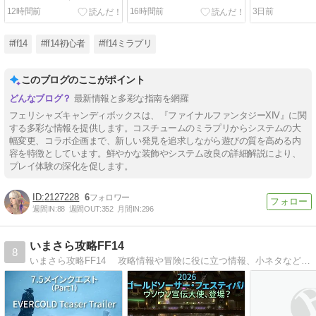
ココまで使える」その使い
ー「ファントムオカルタ
う？「ファン
12時間前
16時間前
3日前
方と利用方法をご紹介！
ム・ペンデュラム」｜賢者
ム・ソード、
ファントムウエポン第4段
カルタム・シ
階 見た目
イト ファント
#ff14
#ff14初心者
#ff14ミラプリ
4段階 見た目
このブログのここがポイント
最新情報と多彩な指南を網羅
フェリシャズキャンディボックスは、『ファイナルファンタジーXIV』に関
する多彩な情報を提供します。コスチュームのミラプリからシステムの大
幅変更、コラボ企画まで、新しい発見を追求しながら遊びの質を高める内
容を特徴としています。鮮やかな装飾やシステム改良の詳細解説により、
プレイ体験の深化を促します。
2127228
6
週間IN:
88
週間OUT:
352
月間IN:
296
いまさら攻略FF14
8
いまさら攻略FF14 攻略情報や冒険に役に立つ情報、小ネタなど。 初心者に優しい攻略ブログです。