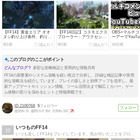
【FF14】黄金エリア オオ
【FF14日記】コスモエクス
OBS+マルチ
ヌシ釣り上げ条件、釣り方
プローラー：アウクセシア
ーアーでYouTub
のコツなどまとめ
検証をふんわりと振り返り
のコメントを
9日前
9日前
14日前
つつ感想を書いていく
る方法につい
このブログのここがポイント
多彩な攻略検証と実用的な情報共有
FF14の新要素やシステム攻略を鋭い視点で分析し、詳細な検証記事や実用
的な攻略法を紹介しています。プレイの楽しさと効率アップを追求し、最
新アップデートやミッション情報、ツール活用法まで幅広くカバー。ゲー
ム体験の彩りを深めるヒントと情報満載です。
2100768
5
週間IN:
70
週間OUT:
350
月間IN:
330
いつものFF14
10
いつも楽しくFF14をプレイしています。気が付いたことをブログにしています。まだ、ブログを始めて日が浅いので試行錯誤中です。