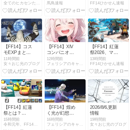
全てのヒカセンたちへ
馬鳥速報
FF14ひかせん速報
る」「難しい
ツ内でデータ
「午前中はID
のも大事！」
ロードに時間
やルレが全然
←このエオル
を要する場合
マッチしな
ゼアの未解決
がある現象」
い…」→DCト
問題、大先輩
の最適化対応
ラベルやリー
であるWorld
の緊急メンテ
ジョン内フリ
of Warcraftはど
が実施！
ーマッチ化で
うしてる？
気にならなく
【FF14】コス
【FF14】XIV
【FF14】紅蓮
なるぞ！
モEXPまとめ
コンパニオン
祭2026、マウ
【日記】
アプリ 活用術
ントがもらえ
11時間前
12時間前
13時間前
女々おじ光のブログ
フェリシアのキャンディボックス
FF14ひかせん速報
｜「無料でも
る一方で「浴
ココまで使え
衣や水着が欲
る」その使い
しかった」の
方と利用方法
声も
をご紹介！
【FF14】紅蓮
【FF14】煌め
2026/8/6,更新
祭とは？
く光が幻想
情報
【2026】
的、まさに光
15時間前
16時間前
19時間前
令和元年、FF14始めました
フェリシアのキャンディボックス
女々おじ光のブログ
のファンタジ