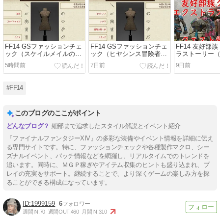
FF14 GSファッションチェ
FF14 GSファッションチェ
FF14 友好部
ック（スケイルメイルの道
ック（ヒヤシンス冒険者）
ラストーリー
化）80点以上を目指す
80点以上を目指す
クエスト受注
5時間前
7日前
9日前
#FF14
このブログのここがポイント
細部まで追求したスタイル解説とイベント紹介
『ファイナルファンタジーXIV』の多彩な装備やイベント情報を詳細に伝え
る専門サイトです。特に、ファッションチェックや各種製作マクロ、シー
ズナルイベント、パッチ情報などを網羅し、リアルタイムでのトレンドを
追います。同時に、ＭＧＰ稼ぎやアイテム収集のヒントも盛り込まれ、プ
レイの充実をサポート。継続することで、より深くゲームの楽しみ方を探
ることができる構成になっています。
1999159
6
週間IN:
70
週間OUT:
460
月間IN:
310