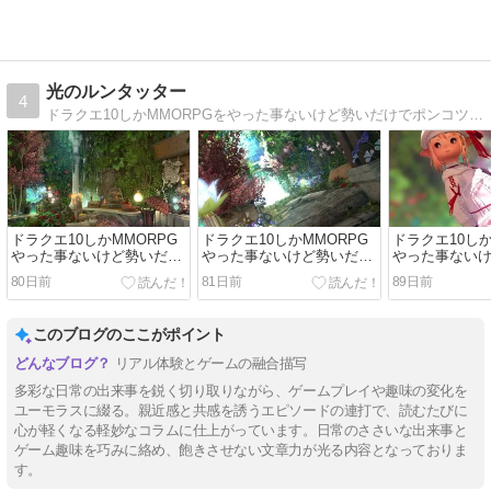
光のルンタッター
4
ドラクエ10しかMMORPGをやった事ないけど勢いだけでポンコツにFF14を頑張る日記みたいななにか。
ドラクエ10しかMMORPG
ドラクエ10しかMMORPG
ドラクエ10しか
やった事ないけど勢いだけ
やった事ないけど勢いだけ
やった事ない
でＦＦ１４をやる日記
でＦＦ１４をやる日記
でＦＦ１４を
80日前
81日前
89日前
（523）
（522）
（521）
このブログのここがポイント
リアル体験とゲームの融合描写
多彩な日常の出来事を鋭く切り取りながら、ゲームプレイや趣味の変化を
ユーモラスに綴る。親近感と共感を誘うエピソードの連打で、読むたびに
心が軽くなる軽妙なコラムに仕上がっています。日常のささいな出来事と
ゲーム趣味を巧みに絡め、飽きさせない文章力が光る内容となっておりま
す。