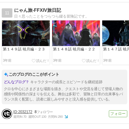
にゃん旅-FFXIV旅日記
11
日々思ったことをつらつら綴る冒険記です。
第１４９話 暁月編・２３
第１４８話 暁月編・２２
第１４７話 暁
3年前
3年前
3年前
このブログのここがポイント
キャラクターの成長とエピソードを継続追跡
クロを中心にさまざまな場面を描き、クエストや交流を通じて登場人物の
感情や関係性の深まりを伝える。舞台は多彩で、冒険と日常の出来事をバ
ランス良く配置し、読者に親しみやすさと没入感を提供している。
2032172
8
週間IN:
70
週間OUT:
130
月間IN:
290