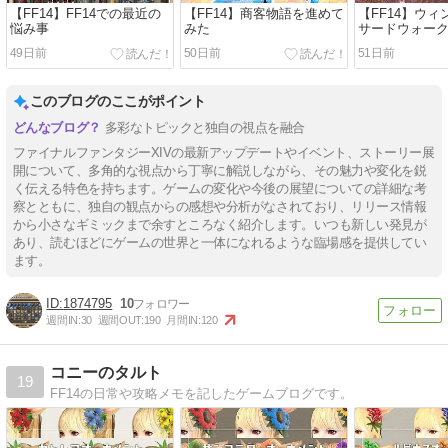
【FF14】FF14での最近の
【FF14】商客物語を進めて
【FF14】ウ
悩み事
みた
サードウォー
49日前
50日前
51日前
このブログのここがポイント
多彩なトピックと独自の視点を融合
ファイナルファンタジーXIVの最新アップデートやイベント、ストーリー展
開について、多角的な視点から丁寧に解説しながら、その魅力や変化を鋭
く伝える特色を持ちます。ゲームの変化や今後の展望についての詳細な考
察とともに、独自の観点からの感想や分析がなされており、リリース情報
から小さなギミックまで余すところなく紹介します。いつも新しい発見が
あり、読むほどにゲームの世界と一体になれるような臨場感を提供してい
ます。
1874795
10
週間IN:
30
週間OUT:
190
月間IN:
120
コニーのタルト
19
FF14の日常や攻略メモを記したゲームブログです。