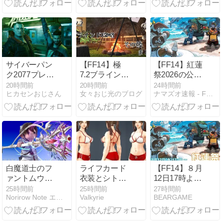
ー「ファント
ムオカルタ
ム・ペンデュ
ラム」｜賢者
ファントムウ
エポン第4段
階 見た目
サイバーパン
【FF14】極
【FF14】紅蓮
ク2077プレイ
7.2ブラインド
祭2026の公式
日記 #4 強奪
攻略 その後 ま
アートが公開
20時間前
20時間前
24時間前
ヒカセンおじさん
女々おじ光のブログ
ナマズオ速報 - FF14まとめ
とめ 【日記】
「青魔道士が
いる！」海外
勢が細部に注
目
白魔道士のフ
ライフカード
【FF14】８月
ァントムウェ
衣装とシトラ
12日17時より
ポン (PW) 最
ス衣装
「紅蓮祭
25時間前
25時間前
27時間前
Norirow Note エオルゼア冒険記 in FF14
Valkyrie
BEARGAME
終形態・光る
2026」が開
天使の鍵の杖
催！
『ファントム