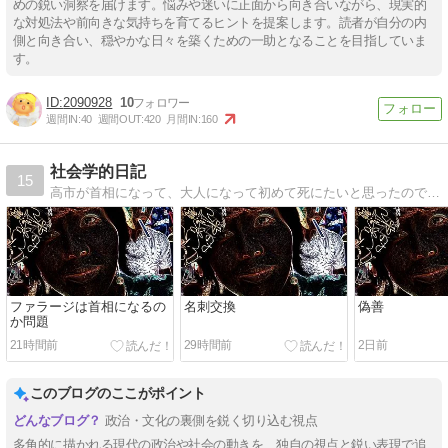
めの鋭い洞察を届けます。悩みや迷いに正面から向き合いながら、現実的
な対処法や前向きな気持ちを育てるヒントを提案します。読者が自分の内
側と向き合い、穏やかな日々を築くための一助となることを目指していま
す。
2090928
10
週間IN:
40
週間OUT:
420
月間IN:
160
社会学的日記
15
高市が首相になって、大人になって初めて死にたいと思ったので、今は主に高市を分析しています
ファラージは首相になるの
名刺交換
偽善
か問題
21時間前
29時間前
2日前
このブログのここがポイント
政治・文化の裏側を鋭く切り込む視点
多角的に描かれる現代の政治や社会の動きを、独自の視点と鋭い表現で追