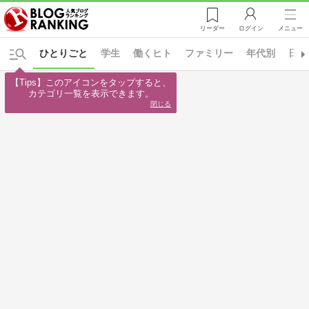
リーダー
ログイン
メニュー
ひとりごと
学生
働くヒト
ファミリー
年代別
日々
【Tips】このアイコンをタップすると、

カテゴリ一覧を表示できます。
閉じる