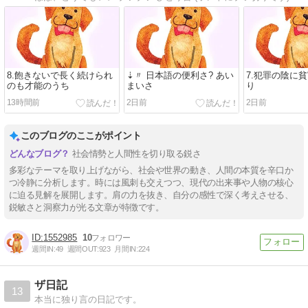
8.飽きないで長く続けられ
⇣〃 日本語の便利さ? あい
7.犯罪の陰に
のも才能のうち
まいさ
り
13時間前
2日前
2日前
このブログのここがポイント
社会情勢と人間性を切り取る鋭さ
多彩なテーマを取り上げながら、社会や世界の動き、人間の本質を辛口か
つ冷静に分析します。時には風刺も交えつつ、現代の出来事や人物の核心
に迫る見解を展開します。肩の力を抜き、自分の感性で深く考えさせる、
鋭敏さと洞察力が光る文章が特徴です。
1552985
10
週間IN:
49
週間OUT:
923
月間IN:
224
ザ日記
13
本当に独り言の日記です。