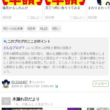
偏見かもしれんが
丑三つ時に食ろうてみる
まわりまわっ
18日前
22日前
25日前
#日々の出来事
#思考
#お話
#思い
このブログのここがポイント
ふいに浮かぶ詩情と感性の交錯さ
日常の瞬間を詩的に切り取り、微かな感動や笑いを誘う文章を特徴としま
す。動物や自然、心の動きなど身近なテーマを通じて、読者の感性にやさ
しく語りかける表現を追求しています。どこかノスタルジックでありなが
ら新鮮さも感じさせる一編一編が、日々の暮らしに彩りを添えることでし
ょう。
2141407
2
週間IN:
60
週間OUT:
200
月間IN:
490
木漏れ日だより
10
「今」の私らしく生きていく