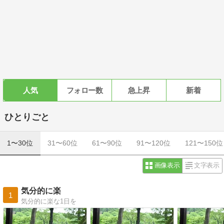
人気
フォロー数
急上昇
新着
ひとりごと
1〜30位
31〜60位
61〜90位
91〜120位
121〜150位
画像表示
文字表示
気分的に楽
1
気分的に楽な1日を