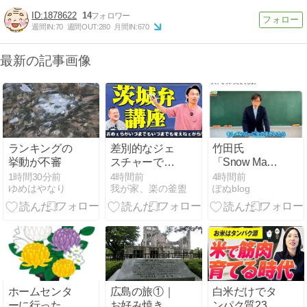
1878622
14
週間IN:
70
週間OUT:
280
月間IN:
670
最新の記事画像
ランキングの
差別的なジェ
竹田氏
挙動が不審
スチャーであ
「Snow Man
る「つり目」
に女子がいた
1時間30分前
4時間前
4時間前
ゆめはやなり
我が家、楽の釜盥
ぽぬblog
と外国人観光
らSnow Man
客による記号
ではない」
の消費
⇒「だから天
皇は男系男
子」
ホームセンタ
広島の旅①｜
白米だけでタ
ーに行ったら
お好み焼きと
ンパク質23％