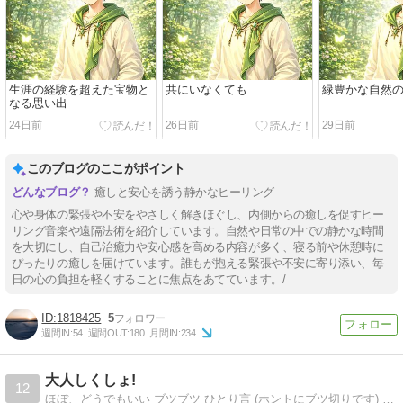
生涯の経験を超えた宝物と
共にいなくても
緑豊かな自然
なる思い出
24日前
26日前
29日前
このブログのここがポイント
癒しと安心を誘う静かなヒーリング
心や身体の緊張や不安をやさしく解きほぐし、内側からの癒しを促すヒー
リング音楽や遠隔法術を紹介しています。自然や日常の中での静かな時間
を大切にし、自己治癒力や安心感を高める内容が多く、寝る前や休憩時に
ぴったりの癒しを届けています。誰もが抱える緊張や不安に寄り添い、毎
日の心の負担を軽くすることに焦点をあてています。/
1818425
5
週間IN:
54
週間OUT:
180
月間IN:
234
大人しくしょ!
12
ほぼ、どうでもいい ブツブツ ひとり言 (ホントにブツ切りです) + タマに寝言？ ＝ただの笑い話です。 56歳(ほぼ20年前)の秋、脳幹出血に倒れ その後遺症で、すっかり体を壊して 何もかも 失くしてしまいました。以来､独りきりで‥。