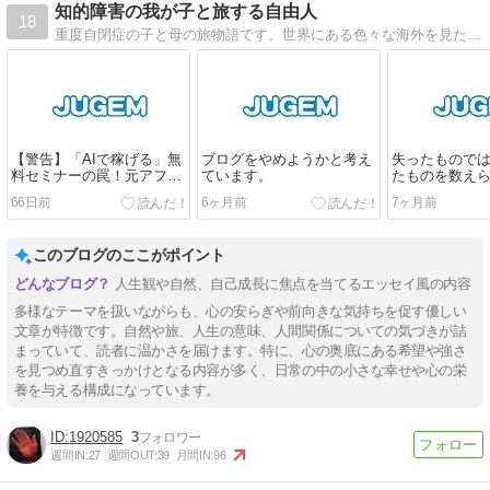
知的障害の我が子と旅する自由人
18
重度自閉症の子と母の旅物語です。世界にある色々な海外を見たり国内の旅をする内容ですが2024年から日々の日記も書き綴ります。不定期更新です。
【警告】「AIで稼げる」無
ブログをやめようかと考え
失ったもので
料セミナーの罠！元アフィ
ています。
たものを数え
リエイト詐欺の闇ルートを
なった時、人
66日前
6ヶ月前
7ヶ月前
暴露します。
このブログのここがポイント
人生観や自然、自己成長に焦点を当てるエッセイ風の内容
多様なテーマを扱いながらも、心の安らぎや前向きな気持ちを促す優しい
文章が特徴です。自然や旅、人生の意味、人間関係についての気づきが詰
まっていて、読者に温かさを届けます。特に、心の奥底にある希望や強さ
を見つめ直すきっかけとなる内容が多く、日常の中の小さな幸せや心の栄
養を与える構成になっています。
1920585
3
週間IN:
27
週間OUT:
39
月間IN:
96