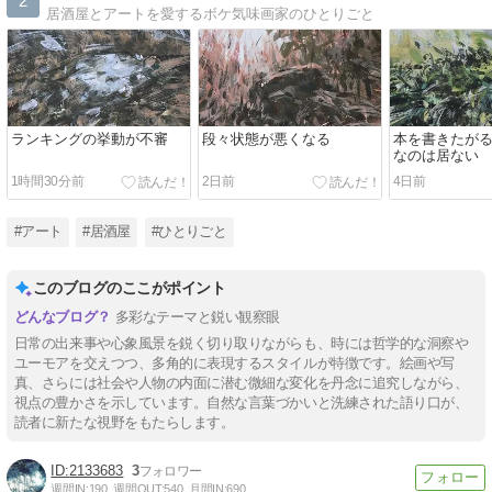
2
居酒屋とアートを愛するボケ気味画家のひとりごと
ランキングの挙動が不審
段々状態が悪くなる
本を書きたが
なのは居ない
1時間30分前
2日前
4日前
#アート
#居酒屋
#ひとりごと
このブログのここがポイント
多彩なテーマと鋭い観察眼
日常の出来事や心象風景を鋭く切り取りながらも、時には哲学的な洞察や
ユーモアを交えつつ、多角的に表現するスタイルが特徴です。絵画や写
真、さらには社会や人物の内面に潜む微細な変化を丹念に追究しながら、
視点の豊かさを示しています。自然な言葉づかいと洗練された語り口が、
読者に新たな視野をもたらします。
2133683
3
週間IN:
190
週間OUT:
540
月間IN:
690