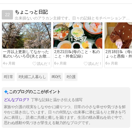
ちょこっと日記
22
出来損ないのアラカン主婦です。日々の記録とモチベーションアップのための、ゆるいゆるいブログです。
一月以上更新してなかった
2月21日📝(母のこと・私の
2月18日📝（
私のいろいろ🙃(夫とお散歩
こと・外食記録）
ょっと愚痴・
📝）
4ヶ月前
6ヶ月前
6ヶ月前
#日常
#夫婦二人暮らし
#60代
#介護
このブログのここがポイント
丁寧な記録と温かさ伝える描写
家族や介護の現実をしなやかに綴りつつ、日常の小さな幸せや気づきを鮮
やかに描き出しています。日々の何気ない出来事に潜む温もりと輝きを巧
みに表現し、読者に共感と癒しを届けます。生活の積み重ねを紡ぐ中で、
思わぬ感動や気づきが芽生える魅力的なブログです。