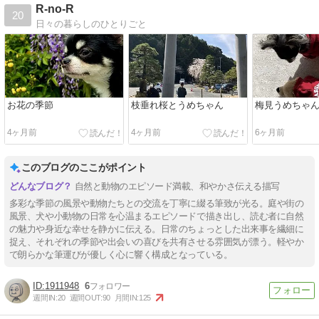
R-no-R
20
日々の暮らしのひとりごと
お花の季節
枝垂れ桜とうめちゃん
梅見うめちゃ
4ヶ月前
4ヶ月前
6ヶ月前
このブログのここがポイント
自然と動物のエピソード満載、和やかさ伝える描写
多彩な季節の風景や動物たちとの交流を丁寧に綴る筆致が光る。庭や街の
風景、犬や小動物の日常を心温まるエピソードで描き出し、読む者に自然
の魅力や身近な幸せを静かに伝える。日常のちょっとした出来事を繊細に
捉え、それぞれの季節や出会いの喜びを共有させる雰囲気が漂う。軽やか
で朗らかな筆運びが優しく心に響く構成となっている。
1911948
6
週間IN:
20
週間OUT:
90
月間IN:
125