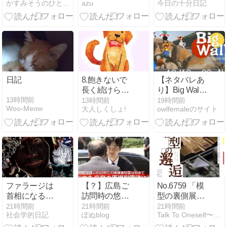
かすみそうのひとりごと
azu
今日の十分日記
たい。副収入
血・水から整
を考えて思う
える体調管理
こと
日記
8.飽きないで
【ネタバレあ
長く続けられ
り】Big Walk
のも才能のう
を全実績まで
13時間前
13時間前
19時間前
Woo-Meow
大人しくしょ!
owlfemaleのサイト
ち
遊んでの感想
【26/8/8】
ファラージは
【？】広島ご
No.6759 「模
首相になるの
訪問時の悠仁
型の裏側展」
か問題
様の県民お出
後期企画「模
21時間前
21時間前
21時間前
社会学的日記
ぽぬblog
Talk To Oneself〜マウスのひとりごと〜
迎えが変…
型の邂逅」展
へ行っ