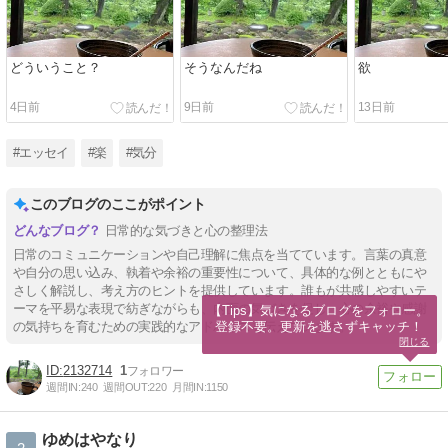
どういうこと？
そうなんだね
欲
4日前
9日前
13日前
#エッセイ
#楽
#気分
このブログのここがポイント
日常的な気づきと心の整理法
日常のコミュニケーションや自己理解に焦点を当てています。言葉の真意
や自分の思い込み、執着や余裕の重要性について、具体的な例とともにや
さしく解説し、考え方のヒントを提供しています。誰もが共感しやすいテ
ーマを平易な表現で紡ぎながらも、内面の気づきを促し、心の余裕や感謝
【Tips】気になるブログをフォロー。

登録不要。更新を逃さずキャッチ！
の気持ちを育むための実践的なアドバイスを伝えています。
閉じる
2132714
1
週間IN:
240
週間OUT:
220
月間IN:
1150
ゆめはやなり