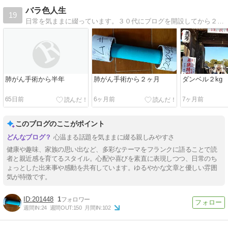
バラ色人生
19
日常を気ままに綴っています。３０代にブログを開設してから２０年（２０２５年）が経ちました。月日が流れるのは早いですね〜
肺がん手術から半年
肺がん手術から２ヶ月
ダンベル２kg
65日前
6ヶ月前
7ヶ月前
このブログのここがポイント
心温まる話題を気ままに綴る親しみやすさ
健康や趣味、家族の思い出など、多彩なテーマをフランクに語ることで読
者と親近感を育てるスタイル。心配や喜びを素直に表現しつつ、日常のち
ょっとした出来事や感動を共有しています。ゆるやかな文章と優しい雰囲
気が特徴です。
201448
1
週間IN:
24
週間OUT:
150
月間IN:
102