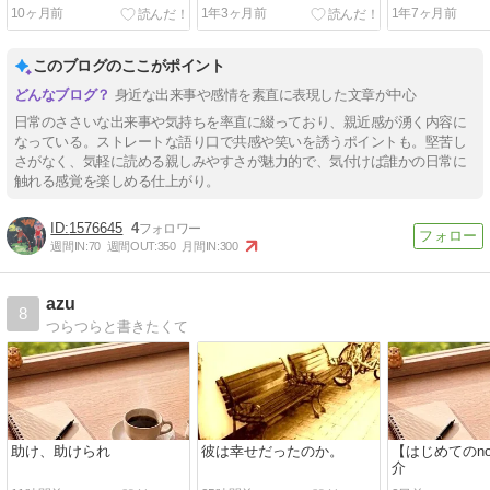
10ヶ月前
1年3ヶ月前
1年7ヶ月前
このブログのここがポイント
身近な出来事や感情を素直に表現した文章が中心
日常のささいな出来事や気持ちを率直に綴っており、親近感が湧く内容に
なっている。ストレートな語り口で共感や笑いを誘うポイントも。堅苦し
さがなく、気軽に読める親しみやすさが魅力的で、気付けば誰かの日常に
触れる感覚を楽しめる仕上がり。
1576645
4
週間IN:
70
週間OUT:
350
月間IN:
300
azu
8
つらつらと書きたくて
助け、助けられ
彼は幸せだったのか。
【はじめてのno
介