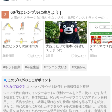
60代はシンプルに生きよう |
3
大腸がんステージ4の残り少ない人生。元PCインストラクターの暮らし・思考・お金・・Let's live simply
私にピッタリの腸活ヨガ
大姪ふたりで熊本へ帰省し
ファミマで１
てしまった
文
26時間前
3日前
4日前
#ネット副業
#年金生活
#パソコン大好き
#大腸がん
このブログのここがポイント
スマホやブラウザを駆使した情報収集と整理
シニア世代に向けてインターネットの便利ツールを上手に使いこなす方法
を提案しています。具体的には、RSSリーダーやブラウザのアドオンを利
用して、広告や煩わしい表示を避けながら快適に情報を得る工夫を紹介。
さらに、時代の変化に対応したデジタルスキルの重要性に着目し、日常生
活の質を向上させるためのツール活用術が盛り込まれています。身近な技