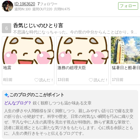
1963620
7
週間IN:
100
週間OUT:
220
月間IN:
475
呑気じじいのひとり言
6
不思議な時代になっちゃった。今の世の中分からんことばかり。94歳、頑張ります！
地震
激務の総理大臣
猛暑日と酷暑
8日前
13日前
17日前
このブログのここがポイント
鋭く観察しつつも温か味ある文章
人生の儚さや人間模様を深く洞察しつつ、親しみやすい語り口で綴る文章
の折り合いが絶妙です。科学や歴史、日常の何気ない瞬間を巧みに織り交
ぜ、平凡な中に人生の真理を見出す視点が特徴的。飾らず素直な筆致で、
読者に親近感とともに新たな気づきをもたらします。心に残る余韻ととも
に、人生の奥行きをそっと伝えるブログです。