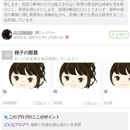
求します。特定の事例だけでは捉えきれない背景や歴史的な経緯を浮き彫
りにし、実情を明らかにします。知識や解説だけにとどまらず、資料や発
言の裏側に潜む真実性も見極めながら、読者に新たな視点を提供すること
を目指しています。
2056969
10
週間IN:
30
週間OUT:
365
月間IN:
165
桜子の部屋
16
日々の出来事を毎日更新しています☆
熱
弱
情
22時間前
2日前
3日前
このブログのここがポイント
感謝と共感を綴る温かい文章群