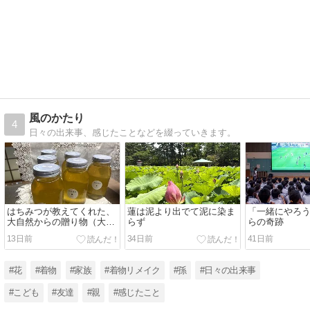
風のかたり
4
日々の出来事、感じたことなどを綴っていきます。
はちみつが教えてくれた、
蓮は泥より出でて泥に染ま
「一緒にやろ
大自然からの贈り物（大自
らず
らの奇跡
然の恵みを運ぶはちみつ）
13日前
34日前
41日前
#花
#着物
#家族
#着物リメイク
#孫
#日々の出来事
#こども
#友達
#親
#感じたこと