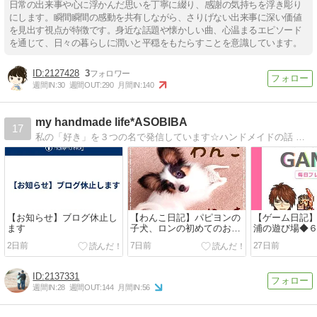
日常の出来事や心に浮かんだ思いを丁寧に綴り、感謝の気持ちを浮き彫り
にします。瞬間瞬間の感動を共有しながら、さりげない出来事に深い価値
を見出す視点が特徴です。身近な話題や懐かしい曲、心温まるエピソード
を通じて、日々の暮らしに潤いと平穏をもたらすことを意識しています。
2127428
3
週間IN:
30
週間OUT:
290
月間IN:
140
my handmade life*ASOBIBA
17
私の「好き」を３つの名で発信しています☆ハンドメイドの話 バッグを作る人miko、色彩の話 カラーコーディネーター宗像由美子（旧名みうらゆう）ゲームの話 ゲーマー三浦優雨
【お知らせ】ブログ休止し
【わんこ日記】パピヨンの
【ゲーム日記
ます
子犬、ロンの初めてのお留
浦の遊び場◆
守番と闘病の日々と初めて
後半戦（三浦
2日前
7日前
27日前
の子犬のお世話に奔走する
覚醒Ｓ級勇者
私
者 三浦の子、
丸」第二子「
2137331
キングダム島
週間IN:
28
週間OUT:
144
月間IN:
56