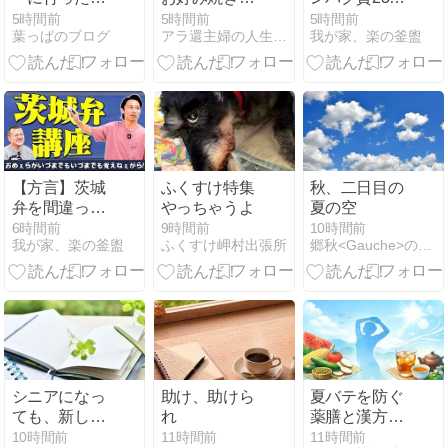
仏花が一束55
宮島と原爆ド
摂れるって知
5時間前
5時間前
5時間前
葉っぱのブログ
アラ還主婦の人生いろいろ
我が家、楽の釜盥
円でした
ーム
ってた？お米
が「太る」と
言われる本当
の理由 -
YouTube
【方言】茨城
ふくすけ特集
秋、二日目の
弁を間違って
やっちゃうよ
夏の空
使ってる人が
6時間前
9時間前
10時間前
我が家、楽の釜盥
ふくすけ岬村出張所
郷秋<Gauche>の独り言
多いから俺ら
が教えっぺ！
【超入門編】
- YouTube
シニアになっ
助け、助けら
夏バテを防ぐ
ても、新しい
れ
薬膳と漢方の
ことに挑戦し
養生法｜気・
10時間前
11時間前
11時間前