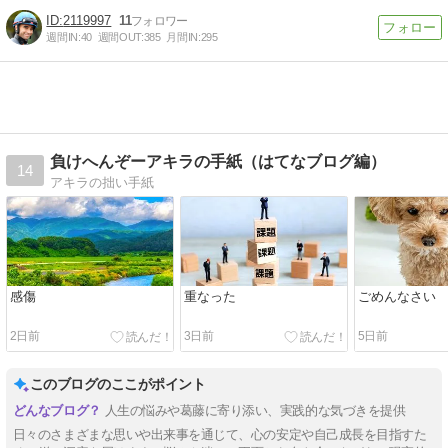
2119997
11
週間IN:
40
週間OUT:
385
月間IN:
295
負けへんぞーアキラの手紙（はてなブログ編）
14
アキラの拙い手紙
感傷
重なった
ごめんなさい
2日前
3日前
5日前
このブログのここがポイント
人生の悩みや葛藤に寄り添い、実践的な気づきを提供
日々のさまざまな思いや出来事を通じて、心の安定や自己成長を目指すた