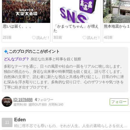
思いは届く。。。
「かまってちゃん」が増え
熊本地震から
た
2日前
3日前
4日前
このブログのここがポイント
身近な出来事と時事を鋭く観察
多彩なテーマを通じ、日々の風景や社会の一面をリアルに映し出します。
独自の視点から、身近な出来事や時事問題を鋭く捉え、語り尽くします。
自然体の文章で、読む者に新たな視点と共感を呼び起こし、日常の中に潜
む深みを浮き彫りにします。多角的な切り口で、心のザワツキや気づきを
丁寧に紡ぎ出すブログです。
1978488
4
週間IN:
60
週間OUT:
600
月間IN:
140
Eden
11
時に理不尽でも尊いもの、それが人生。人生の素晴らしさを伝えたい。