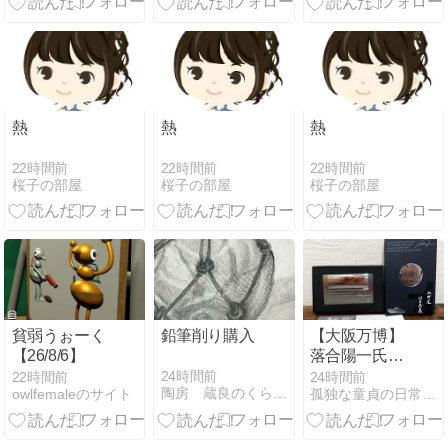
た！・・・
2026/8/8
熱
熱
熱
22時間前
22時間前
22時間前
桜子の部屋
桜子の部屋
桜子の部屋
貧弱うぉーく
鉛筆削り購入
【大阪万博】
【26/8/6】
落合陽一氏
「null2のカケ
24時間前
22時間前
24時間前
陶房 蔵良のくらくら日記
owlfemaleのサイト
孤独な童貞の日常ＴＨＥ底辺ブログ
ラ」が到着！
通期パスで20
回通った最高