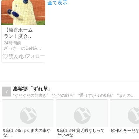
の思い出
全て表示
【筒香ホーム
ラン！度会の
決勝打！平良
24時間前
ざっきーのDeNAベイスターズ雑記
の好投！】ベ
イスターズvs
カープ8/7
裏娑婆「ずれ草」
7
“ぐだぐだの能書き” “ただの戯言” “通りすがりの御託” “ほんのボヤでありたい” “日々是“乙”を目指して。。”
御託1.245 ほんま火の車や
御託1.244 貧乏暇なしって
歌作れそーだ
な、、
ヤツやな