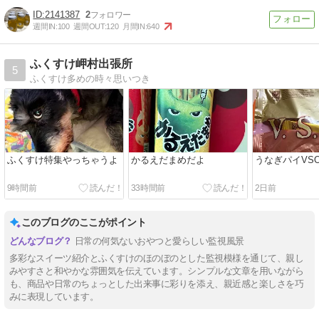
2141387
2
週間IN:
100
週間OUT:
120
月間IN:
640
ふくすけ岬村出張所
5
ふくすけ多めの時々思いつき
ふくすけ特集やっちゃうよ
かるえだまめだよ
うなぎパイVS
9時間前
33時間前
2日前
このブログのここがポイント
日常の何気ないおやつと愛らしい監視風景
多彩なスイーツ紹介とふくすけのほのぼのとした監視模様を通じて、親し
みやすさと和やかな雰囲気を伝えています。シンプルな文章を用いながら
も、商品や日常のちょっとした出来事に彩りを添え、親近感と楽しさを巧
みに表現しています。