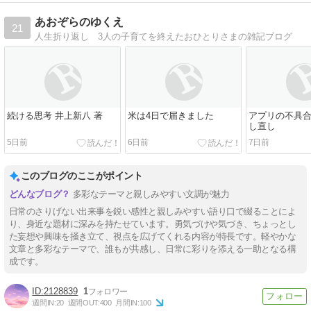
あおぞらのゆくえ
21
人生折り返し 3人の子育てを終えたおひとりさまの雑記ブログ
続ける思考 井上新八 著
米は4日で届きました
アプリの不具
し直し
5日前
6日前
7日前
このブログのここがポイント
多彩なテーマと親しみやすい文調が魅力
日常のさりげない出来事を鋭い感性と親しみやすい語り口で綴ることによ
り、身近な題材に深みを持たせています。勇気づけや気づき、ちょっとし
た妄想や興味を掻き立て、視点を広げてくれる内容が特長です。軽やかな
文章と多彩なテーマで、誰もが共感し、日常に彩りを添える一助となる構
成です。
2128839
1
週間IN:
20
週間OUT:
400
月間IN:
100