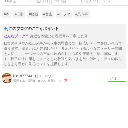
11時間前
35時間前
2日前
#本
#日常
#映画
#音楽
#ドラマ
#思う事
このブログのここがポイント
身近な体験と心理描写を丁寧に表現
日常のささやかな出来事から人生の思索まで、幅広いテーマを鋭い視点で
綴ります。読者がふと共感したり、考えさせられるようなストーリー展開
を大切にし、一つ一つの言葉に込められた心象や感情を丁寧に描写しま
す。日常の中に潜むちょっとした教訓や気づきを見つけ出し、日々の暮ら
しをより豊かに彩るヒントを提供します。
1977744
12
週間IN:
65
週間OUT:
245
月間IN:
235