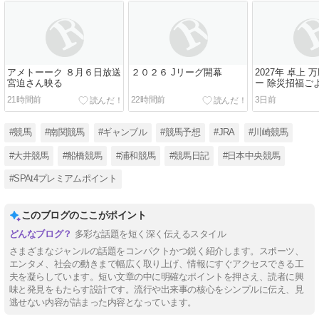
アメトーーク ８月６日放送
２０２６ Jリーグ開幕
2027年 卓上
宮迫さん映る
ー 除災招福ご
21時間前
22時間前
3日前
#競馬
#南関競馬
#ギャンブル
#競馬予想
#JRA
#川崎競馬
#大井競馬
#船橋競馬
#浦和競馬
#競馬日記
#日本中央競馬
#SPAt4プレミアムポイント
このブログのここがポイント
多彩な話題を短く深く伝えるスタイル
さまざまなジャンルの話題をコンパクトかつ鋭く紹介します。スポーツ、
エンタメ、社会の動きまで幅広く取り上げ、情報にすぐアクセスできる工
夫を凝らしています。短い文章の中に明確なポイントを押さえ、読者に興
味と発見をもたらす設計です。流行や出来事の核心をシンプルに伝え、見
逃せない内容が詰まった内容となっています。