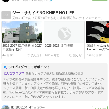
週間IN:
0
週間OUT:
18
月間IN:
0
ジー・サカイのNO KNIFE NO LIFE
23
刃物の町であり刀匠の町でもある岐阜県関市のナイフメーカー、ジー・サカイの公式ブログです。錆びない釣り用ナイフ、コストパフォーマンスが高い家庭用包丁で有名です。
2026-2027 採用情報 ※2027
2026-2027 採用情報
漁師ちゃんねる J
年度新卒 既卒
FishermanのY
ンネルにて弊
4ヶ月前
1年1ヶ月前
1年2ヶ月前
紹介されまし
このブログのここがポイント
多彩なナイフの素材と最新加工技術に焦点
ナイフの開発や製品紹介を中心に、鋭さや耐久性にこだわったアイテムの
魅力を伝えています。アウトドアや漁業、料理の分野での幅広い用途や、
シリーズ展開、新旧価格改定の情報も詳しく紹介。話題のテレビや雑誌掲
載、YouTubeなどのメディア掲載情報も満載で、ナイフ好きやアウトドア
ファンにとって魅力的な内容となっています。
1803104
4