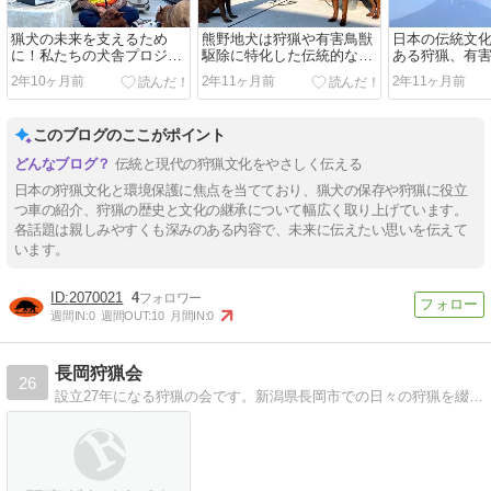
猟犬の未来を支えるため
熊野地犬は狩猟や有害鳥獣
日本の伝統文
に！私たちの犬舎プロジェ
駆除に特化した伝統的な猟
ある狩猟、有
クトにご協力ください！
犬
後世に繋ぐ
2年10ヶ月前
2年11ヶ月前
2年11ヶ月前
このブログのここがポイント
伝統と現代の狩猟文化をやさしく伝える
日本の狩猟文化と環境保護に焦点を当てており、猟犬の保存や狩猟に役立
つ車の紹介、狩猟の歴史と文化の継承について幅広く取り上げています。
各話題は親しみやすくも深みのある内容で、未来に伝えたい思いを伝えて
います。
2070021
4
週間IN:
0
週間OUT:
10
月間IN:
0
長岡狩猟会
26
設立27年になる狩猟の会です。新潟県長岡市での日々の狩猟を綴ります。