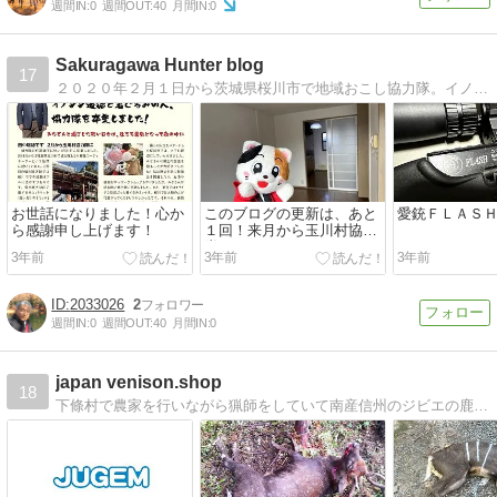
週間IN:
0
週間OUT:
40
月間IN:
0
Sakuragawa Hunter blog
17
２０２０年２月１日から茨城県桜川市で地域おこし協力隊。イノシシ等から里山と農地を守るため狩猟免許（銃・わな・網）を取得。アニメや漫画による地域活性化にがんばりたい！愛車はＣＯＰＥＮ。イベントには三毛猫の着ぐるみで参加することも！
お世話になりました！心か
このブログの更新は、あと
愛銃ＦＬＡＳ
ら感謝申し上げます！
１回！来月から玉川村協力
隊になります
3年前
3年前
3年前
2033026
2
週間IN:
0
週間OUT:
40
月間IN:
0
japan venison.shop
18
下條村で農家を行いながら猟師をしていて南産信州のジビエの鹿肉の販売・ペット用の鹿肉商品を販売してます