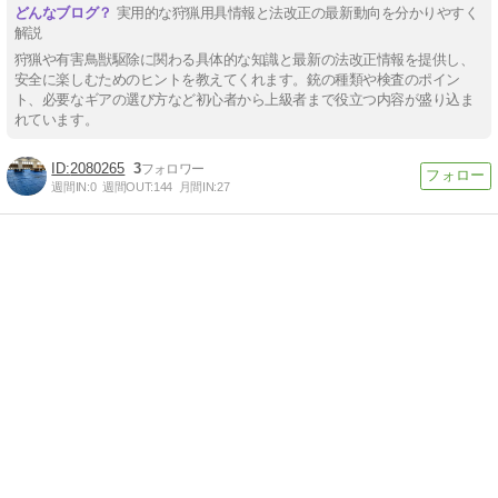
実用的な狩猟用具情報と法改正の最新動向を分かりやすく
解説
狩猟や有害鳥獣駆除に関わる具体的な知識と最新の法改正情報を提供し、
安全に楽しむためのヒントを教えてくれます。銃の種類や検査のポイン
ト、必要なギアの選び方など初心者から上級者まで役立つ内容が盛り込ま
れています。
2080265
3
週間IN:
0
週間OUT:
144
月間IN:
27