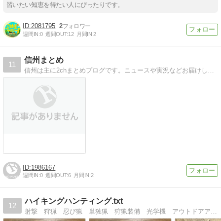
習いたい知恵を得たい人にぴったりです。
2081795
2
週間IN:
0
週間OUT:
12
月間IN:
2
信州まとめ
11
信州は主に2chまとめプログです。ニュースや実況などお届けします。信州の気になる記事もお届けします。
1986167
週間IN:
0
週間OUT:
6
月間IN:
2
ハイキングハンティング.txt
12
射撃 狩猟 忍び猟 単独猟 狩猟装備 光学機 アウトドアアイテムetc...解説、レビューメインの狩猟系ブログです。