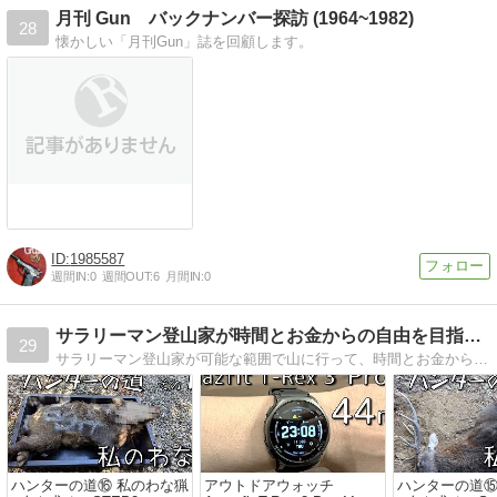
月刊 Gun バックナンバー探訪 (1964~1982)
28
懐かしい「月刊Gun」誌を回顧します。
1985587
週間IN:
0
週間OUT:
6
月間IN:
0
サラリーマン登山家が時間とお金からの自由を目指すブログ
29
サラリーマン登山家が可能な範囲で山に行って、時間とお金からの自由を目指すブログ。主に南アルプスや富士登山を中心に、おすすめルートや道具、登山の記録を紹介しています。
ハンターの道⑯ 私のわな猟
アウトドアウォッチ
ハンターの道⑮