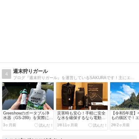
週末狩りガール
4
ブログ『週末狩りガール』を運営しているSAKURAです！主にエアライフル（空気銃）を使った狩猟・キャンプ・海釣りについての記事を書いています！
Greeshowのポータブル浄
災害時も安心！手軽に安全
【令和5年度】
水器（GS-289）を実際に使
な水を確保するなら電動携
もの猟区で！
ってみた！アウトドア・防
帯浄水器「GS-2801」がお
鴨猟まとめ！
3ヶ月前
1年11ヶ月前
2年2ヶ月前
災で本当に使えるの？？
すすめ！