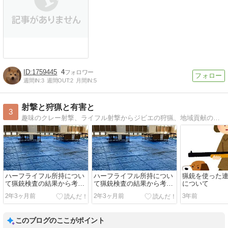
1759445
4
週間IN:
3
週間OUT:
2
月間IN:
5
射撃と狩猟と有害と
3
趣味のクレー射撃、ライフル射撃からジビエの狩猟、地域貢献の有害鳥獣駆除に従事しています。猟欲薄めのなんちゃってハンターです
ハーフライフル所持につい
ハーフライフル所持につい
猟銃を使った
て猟銃検査の結果から考え
て猟銃検査の結果から考え
について
てみる
てみる
2年3ヶ月前
2年3ヶ月前
3年前
このブログのここがポイント