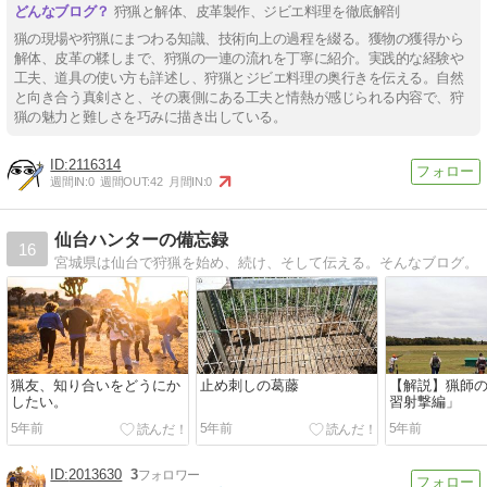
狩猟と解体、皮革製作、ジビエ料理を徹底解剖
猟の現場や狩猟にまつわる知識、技術向上の過程を綴る。獲物の獲得から
解体、皮革の鞣しまで、狩猟の一連の流れを丁寧に紹介。実践的な経験や
工夫、道具の使い方も詳述し、狩猟とジビエ料理の奥行きを伝える。自然
と向き合う真剣さと、その裏側にある工夫と情熱が感じられる内容で、狩
猟の魅力と難しさを巧みに描き出している。
2116314
週間IN:
0
週間OUT:
42
月間IN:
0
仙台ハンターの備忘録
16
宮城県は仙台で狩猟を始め、続け、そして伝える。そんなブログ。
猟友、知り合いをどうにか
止め刺しの葛藤
【解説】猟師
したい。
習射撃編」
5年前
5年前
5年前
2013630
3