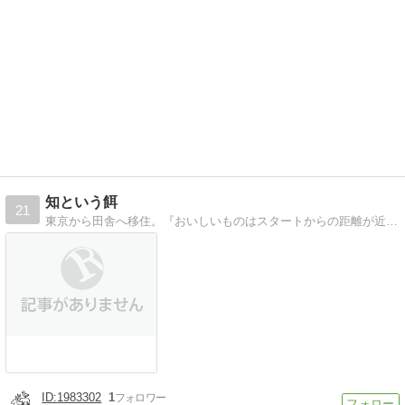
知という餌
21
東京から田舎へ移住。『おいしいものはスタートからの距離が近いもの』を検証すべく、日々探求。おいしいものにまつわる様々な情報を発信していきます。第1種・わな狩猟免許所持。燻製が趣味。鉄の料理道具が好き。
1983302
1