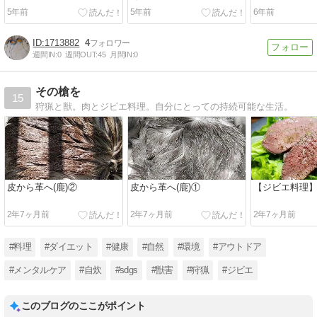
5年前
5年前
6年前
1713882
4
週間IN:
0
週間OUT:
45
月間IN:
0
その槍を
15
狩猟と獣。肉とジビエ料理。自分にとっての持続可能な生活。
皮から革へ(鹿)②
皮から革へ(鹿)①
【ジビエ料理
2年7ヶ月前
2年7ヶ月前
2年7ヶ月前
#料理
#ダイエット
#健康
#自然
#環境
#アウトドア
#メンタルケア
#自炊
#sdgs
#獣害
#狩猟
#ジビエ
このブログのここがポイント