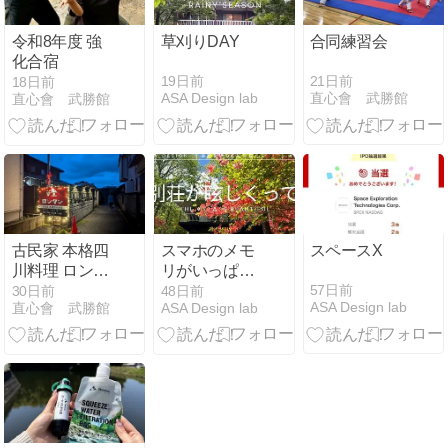
令和8年度 強
草刈りDAY
合同練習会
化合宿
19日前
21日前
18日前
ASA Design lab
直心會 武勝館
直心會 武勝館
古民家 本格四
スマホのメモ
スペースX
川料理 ロンタ
リがいっぱい
ン 蓉堂 ～岸和
過ぎて動かな
57日前
30日前
48日前
ASA Design lab
直心會 武勝館
ASA Design lab
田～
く。