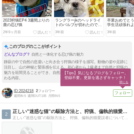
2023狩猟EP4 3週間ぶりの
ラングラーjkのヘッドライ
卒業おめでと
鹿の忍び猟
トのバルブが切れたので交
学生活頑張れ
換
2年9ヶ月前
3年前
3年前
このブログのここがポイント
自然と一体化する忍び猟の魅力
静寂の中で自然の息遣いと向き合う狩猟の様子を描写。動物の姿や足跡に
注目し、山の神秘と緊張感を伝える。初心者から上級者まで自然と狩猟の
魅力を垣間見ることができ、自然の流れを尊重した慎重な狩りの様子が伝
【Tips】気になるブログをフォロー。

登録不要。更新を逃さずキャッチ！
わる内容。
閉じる
2024218
2
週間IN:
5
週間OUT:
105
月間IN:
5
正しい"迷惑な猫"の駆除方法と、狩猟、偏執的猫愛誤者について
2
正しい"迷惑な猫"の駆除方法と、狩猟、偏執的猫愛誤者についての考察ブログ