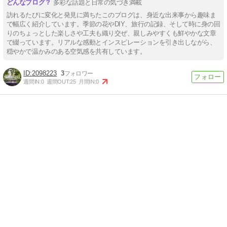
多彩な話題と日常の気づき満載
訪れるたびに変化と発見に満ちたこのブログは、身近な出来事から趣味ま
で幅広く紹介しています。季節の花やDIY、旅行の記録、そして時に身の回
りのちょっとした楽しさや工夫も織り交ぜ、親しみやすくも鮮やかな文章
で綴っています。リアルな感動とインスピレーションを引き出しながら、
穏やかで温かみのある空気感を共有しています。
2098223
3
週間IN:
0
週間OUT:
25
月間IN:
0