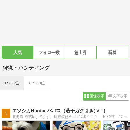
人気
フォロー数
急上昇
新着
狩猟・ハンティング
1〜30位
31〜60位
画像表示
文字表示
エゾシカHunter パパス（若干ガク引き(´∀｀)
1
北海道で狩猟してます。所持銃はAbolt 12番ミロク 上下2連 12番ボブキャット 6.25mmです。週末ハンターです。