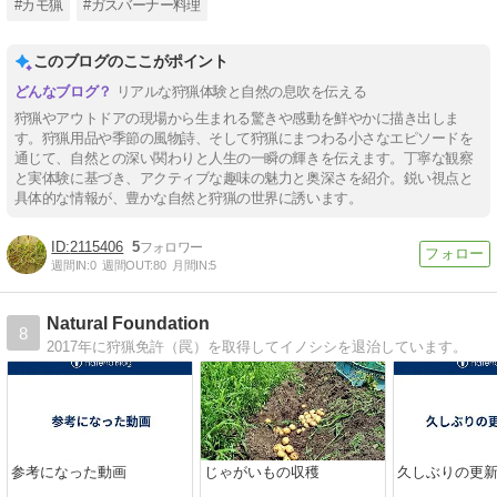
#カモ猟
#ガスバーナー料理
このブログのここがポイント
リアルな狩猟体験と自然の息吹を伝える
狩猟やアウトドアの現場から生まれる驚きや感動を鮮やかに描き出しま
す。狩猟用品や季節の風物詩、そして狩猟にまつわる小さなエピソードを
通じて、自然との深い関わりと人生の一瞬の輝きを伝えます。丁寧な観察
と実体験に基づき、アクティブな趣味の魅力と奥深さを紹介。鋭い視点と
具体的な情報が、豊かな自然と狩猟の世界に誘います。
2115406
5
週間IN:
0
週間OUT:
80
月間IN:
5
Natural Foundation
8
2017年に狩猟免許（罠）を取得してイノシシを退治しています。
参考になった動画
じゃがいもの収穫
久しぶりの更