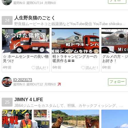
週間IN:
0
週間OUT:
14
月間IN:
0
人生野良猫のごとく
24
野良猫ムービーネコと銭湯酒などYouTube発信 YouTube shikoku henro88 Twitter @shukokuhenro88 旅、車中泊、ネコ、銭湯、四国遍路 ライフル銃 闇の事件簿
☆ ホームセンターの良い物
軽トラキャンピングカーの
グルメの方・
見つけ
暖房作る〓‍〓
お好き！
4年前
6年前
6年前
2023173
週間IN:
0
週間OUT:
12
月間IN:
0
JIMNY 4 LIFE
25
JB64ジムニーをカスタムして、狩猟、カヤックフィッシング、キャンプ、ドライブを死ぬ気で楽しんでます。