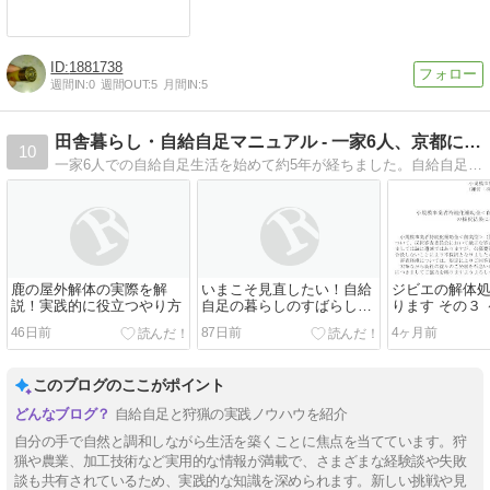
1881738
週間IN:
0
週間OUT:
5
月間IN:
5
田舎暮らし・自給自足マニュアル - 一家6人、京都に移住
10
一家6人での自給自足生活を始めて約5年が経ちました。自給自足を実践してみて初めてわかったことや、いま挑戦していることなど、詳しく解説しています。無農薬でのお米栽培などもノウハウを確立するために記録を残しています。
鹿の屋外解体の実際を解
いまこそ見直したい！自給
ジビエの解体
説！実践的に役立つやり方
自足の暮らしのすばらし
ります その３
さ！ お風呂が０円で入れ
業者持続化補
46日前
87日前
4ヶ月前
る！
について～
このブログのここがポイント
自給自足と狩猟の実践ノウハウを紹介
自分の手で自然と調和しながら生活を築くことに焦点を当てています。狩
猟や農業、加工技術など実用的な情報が満載で、さまざまな経験談や失敗
談も共有されているため、実践的な知識を深められます。新しい挑戦や見