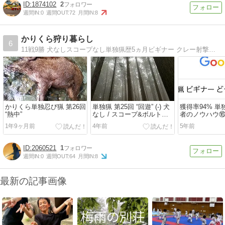
1874102
2
週間IN:
0
週間OUT:
72
月間IN:
8
かりくら狩り暮らし
6
11戦9勝 犬なしスコープなし単独猟歴5ヵ月ビギナー クレー射撃銃で猪鹿Get!! 1.ビギナーの奮闘を追体験。 2.成功・失敗のまとめ。 3.鳥撃ち、グループ猟 etc...も書く予定。※6戦4勝 スコープ搭載ボルト銃を追加
かりくら単独忍び猟 第26回
単独猟 第25回 “回遊” (-) 犬
獲得率94% 
“熱中”
なし / スコープ&ボルトア
者のノウハウ⑯
クション銃
ト
1年9ヶ月前
4年前
5年前
2060521
1
週間IN:
0
週間OUT:
64
月間IN:
8
最新の記事画像