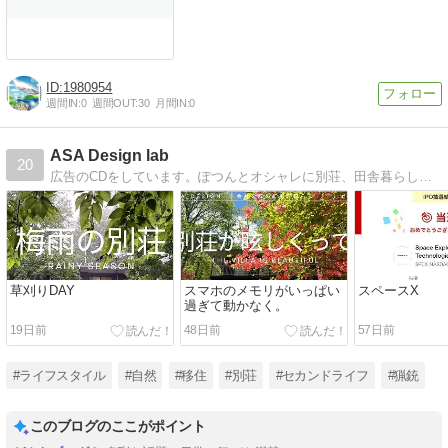
1980954
週間IN:
0
週間OUT:
30
月間IN:
0
ASA Design lab
20
広告のCDをしています。ぽつんとオシャレに別荘、田舎暮らしを計画中。センスとテクノロジーとアイデアで新しい田舎暮らし目指します。人生後半戦は自然と共にと思います^_^
草刈りDAY
スマホのメモリがいっぱい
スペースX
過ぎて動かなく。
19日前
48日前
57日前
#ライフスタイル
#自然
#移住
#別荘
#セカンドライフ
#猟銃
このブログのここがポイント