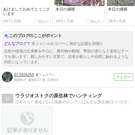
あけましておめでとうござ
本日の捕獲
本日の捕獲
います
1年7ヶ月前
1年9ヶ月前
1年9ヶ月前
このブログのここがポイント
多ジャンルをカバーし身近な話題を深掘り
自然や地域の出来事を中心に、農作物や動物、季節の便りなど多彩なテー
マを扱います。親しみやすい文章で、読者が暮らしや自然に触れるような
内容になっています。
2024259
6
週間IN:
0
週間OUT:
36
月間IN:
0
ウラジオストクの原生林でハンティング
19
日本から一番近い白人国家のロシアには広大な原生林(タイガ)でハンティングが出来ます！