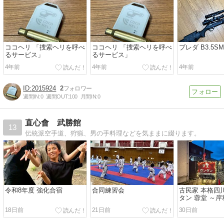
ココヘリ 「捜索ヘリを呼べ
ココヘリ 「捜索ヘリを呼べ
ブレダ B3.5S
るサービス」
るサービス」
4年前
4年前
4年前
2015924
2
週間IN:
0
週間OUT:
100
月間IN:
0
直心會 武勝館
13
伝統派空手道、狩猟、男の手料理などを気ままに綴ります。
令和8年度 強化合宿
合同練習会
古民家 本格四
タン 蓉堂 ～
18日前
21日前
30日前