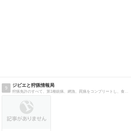
ジビエと狩猟情報局
9
狩猟免許のすべて、第1種銃猟、網漁、罠猟をコンプリートし、食品衛生管理者の資格を持っています。庭で野菜を育てて、狩でお肉をゲットを目指します！