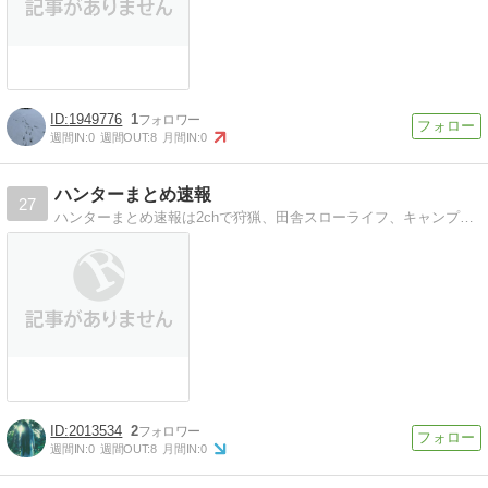
1949776
1
週間IN:
0
週間OUT:
8
月間IN:
0
ハンターまとめ速報
27
ハンターまとめ速報は2chで狩猟、田舎スローライフ、キャンプ、サバイバル、副業などの面白いと思ったスレをまとめたサイトです。
2013534
2
週間IN:
0
週間OUT:
8
月間IN:
0