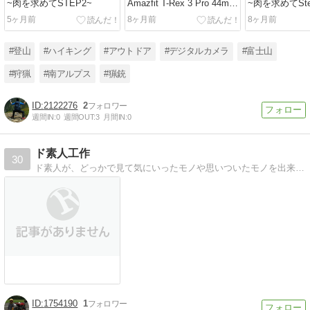
~肉を求めてSTEP2~
Amazfit T-Rex 3 Pro 44mm
~肉を求めてSte
レビュー
5ヶ月前
8ヶ月前
8ヶ月前
#登山
#ハイキング
#アウトドア
#デジタルカメラ
#富士山
#狩猟
#南アルプス
#猟銃
2122276
2
週間IN:
0
週間OUT:
3
月間IN:
0
ド素人工作
30
ド素人が、どっかで見て気にいったモノや思いついたモノを出来そうな範囲でなるべく簡単に小学生になら喜ばれる程度のクオリティでとりあえず作ってみるとかそんな感じ
1754190
1