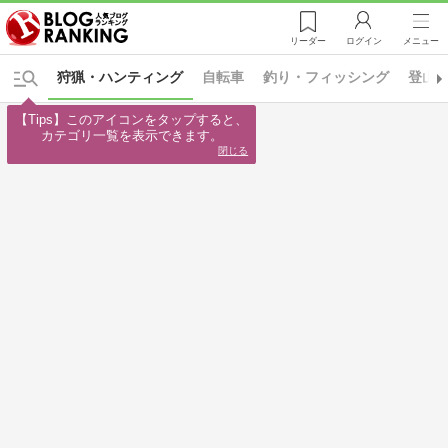
リーダー
ログイン
メニュー
狩猟・ハンティング
自転車
釣り・フィッシング
登山
【Tips】このアイコンをタップすると、

カテゴリ一覧を表示できます。
閉じる