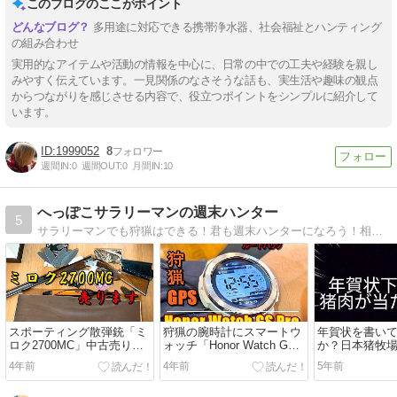
このブログのここがポイント
多用途に対応できる携帯浄水器、社会福祉とハンティング
の組み合わせ
実用的なアイテムや活動の情報を中心に、日常の中での工夫や経験を親し
みやすく伝えています。一見関係のなさそうな話も、実生活や趣味の観点
からつながりを感じさせる内容で、役立つポイントをシンプルに紹介して
います。
1999052
8
週間IN:
0
週間OUT:
0
月間IN:
10
へっぽこサラリーマンの週末ハンター
5
サラリーマンでも狩猟はできる！君も週末ハンターになろう！相棒の空気銃「レインストーム」片手に狩りにいくぜ！とれた獲物は囲炉裏でたべてやるぞ！
スポーティング散弾銃「ミ
狩猟の腕時計にスマートウ
年賀状を書い
ロク2700MC」中古売りま
ォッチ「Honor Watch GS
か？日本猪牧
す！
Pro 」を導入
ゼントキャン
4年前
4年前
5年前
てるぞ！