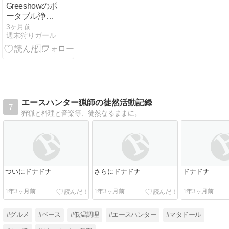
Greeshowのポ
ータブル浄水
器（GS-289）
3ヶ月前
週末狩りガール
を実際に使っ
てみた！アウ
トドア・防災
で本当に使え
るの？？
エースハンター猟師の徒然活動記録
7
狩猟と料理と音楽等、徒然なるままに。
ついにドナドナ
さらにドナドナ
ドナドナ
1年3ヶ月前
1年3ヶ月前
1年3ヶ月前
#グルメ
#ベース
#低温調理
#エースハンター
#マタドール