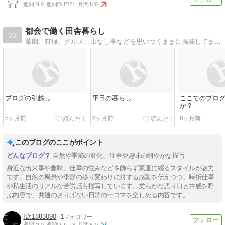
週間IN:
0
週間OUT:
21
月間IN:
0
都会で働く田舎暮らし
22
菜園、狩猟、グルメ、由なし事などを思いつくままに掲載してます。
ブログの引越し
平日の暮らし
ここでのブロ
か？
5ヶ月前
6ヶ月前
6ヶ月前
このブログのここがポイント
自然や季節の変化、仕事や趣味の細やかな描写
身近な出来事や趣味、仕事の悩みなどを飾らず素直に綴るスタイルが魅力
です。自然の風景や季節の移り変わりに対する感動を伝えつつ、時折仕事
や私生活のリアルな苦労話も描写しています。柔らかな語り口と共感を呼
ぶ内容で、共通のさりげない日常の一コマを楽しめる内容です。
1883090
1