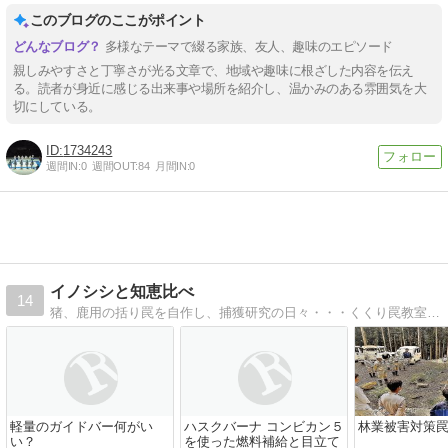
このブログのここがポイント
多様なテーマで綴る家族、友人、趣味のエピソード
親しみやすさと丁寧さが光る文章で、地域や趣味に根ざした内容を伝え
る。読者が身近に感じる出来事や場所を紹介し、温かみのある雰囲気を大
切にしている。
1734243
週間IN:
0
週間OUT:
84
月間IN:
0
イノシシと知恵比べ
14
猪、鹿用の括り罠を自作し、捕獲研究の日々・・・くくり罠教室開催中！
軽量のガイドバー何がい
ハスクバーナ コンビカン５
林業被害対策
い？
を使った燃料補給と目立て