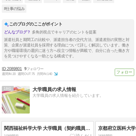
#仕事の悩み
このブログのここがポイント
多角的視点でキャリアのヒントを提案
派遣社員と期間工の比較や、派遣担当者の交代方法、派遣差別の実態と対
策、企業が派遣社員を採用する理由について詳しく解説しています。働き
方や職場環境の選択に迷う方へ役立つ情報が満載で、自分に合った働き方
を見つけやすくなる一助となる構成です。
2089801
9
週間IN:
20
週間OUT:
75
月間IN:
140
18
大学職員の求人情報
大学職員の求人情報を紹介しています。
関西福祉科学大学 大学職員（契約職員）を募集
10時間前
16時間前