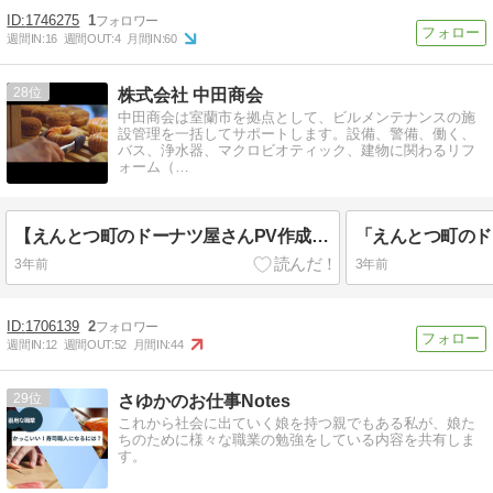
1746275
1
週間IN:
16
週間OUT:
4
月間IN:
60
28
株式会社 中田商会
中田商会は室蘭市を拠点として、ビルメンテナンスの施
設管理を一括してサポートします。設備、警備、働く、
バス、浄水器、マクロビオティック、建物に関わるリフ
ォーム（…
【えんとつ町のドーナツ屋さんPV作成しました】
3年前
3年前
1706139
2
週間IN:
12
週間OUT:
52
月間IN:
44
29
さゆかのお仕事Notes
これから社会に出ていく娘を持つ親でもある私が、娘た
ちのために様々な職業の勉強をしている内容を共有しま
す。