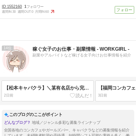
1552160
1
週間IN:
30
週間OUT:
0
月間IN:
60
14
稼ぐ女子のお仕事・副業情報 - WORKGIRL -
副業やアルバイトなど稼げる女子向けお仕事情報を紹介
【松本キャバクラ】＼某有名店から完全独立した超新星?／これまでの経験＆ノウハウから着想を得た充実のサポート体制を実現！【日払いOK、面接交通費支給、未経験歓迎】
2日前
3日前
このブログのここがポイント
地域／ジャンル多彩な募集ラインナップ
全国各地のコンカフェやガールズバー、キャバクラなどの募集情報を紹介
しています。未経験者歓迎や高待遇、短時間シフト可能な案件も多く、働