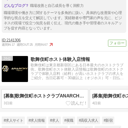
職場改善と自己成長を導く洞察力
職場環境や働き方に関するテーマを多角的に扱い、具体的な改善策や心理
学的な視点を交えて解説しています。実経験者や専門家の声を元に、ビジ
ネスの現場で役立つ知見を鋭く伝え、現代の働き手や管理者のスキルアッ
プを促す内容となっています。
2141306
週間IN:
17
週間OUT:
25
月間IN:
67
26
歌舞伎町ホスト体験入店情報
歌舞伎町は東京都新宿区にある日本最大のホストクラブ
街。歌舞伎町ホスト体験入店情報は歌舞伎町のホストク
ラブで体験入店料（給料）が高いホストクラブの求人を
ご紹介。当日応募可・30歳以上（オジホス）可・日払
い・アルバイトでもホスト求人を探せます。
[募集]歌舞伎町ホストクラブANARCHY TOKYOの求人情報
3日前
4日前
#求人サイト
#求人情報
#求人
#夜職
#高収入求人
#新宿