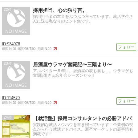
22
採用担当、心の独り言。
採用担当者の本音をぶつぶつ言っています。就活学生さ
んに送る私なりのヒント集です。
934078
週間IN:
20
週間OUT:
90
月間IN:
20
23
居酒屋ウラマゲ奮闘記〜三階より〜
アルバイター５年目。居酒屋の表も裏も…。ウラマゲも
奮闘記!!さぁ忘年会シーズンだッ!!
114579
週間IN:
20
週間OUT:
30
月間IN:
20
24
【就活塾】採用コンサルタントの必勝アドバ
実践的な就活ノウハウを書き綴っています！企業側の視
点から行う就活アドバイス。新卒マーケットの裏事情も
満載です！