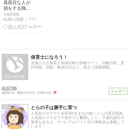
真面目な人が
損をする職場
の構造｜改善
19時間前
転職の地図｜ブラック企業を抜け出し自分で選ぶキャリアへ
するほど仕事
が増える理由
7
保育士になろう！
全国の公立保育士採用試験の情報サイト。試験日程、受
付時期、併願、勉強方法など、役立つ情報満載。
87786
週間IN:
50
週間OUT:
100
月間IN:
140
8
とらの子は勝手に育つ
人見知りのママと令和3年生まれの娘ことらの育児漫画。
人見知りママがママ友作りに奮闘したり、子連れ旅行の
漫画もあるよ。ヤバいアルバイト先の体験談も連載して
います！