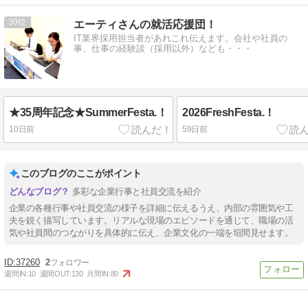
30
エーティさんの就活応援団！
IT業界採用担当者があれこれ伝えます。会社や社員の
事、仕事の経験談（採用以外）なども・・・
★35周年記念★SummerFesta.！
2026FreshFesta.！
10日前
59日前
このブログのここがポイント
多彩な企業行事と社員交流を紹介
企業の各種行事や社員交流の様子を詳細に伝えるうえ、内部の雰囲気や工
夫を鋭く描写しています。リアルな現場のエピソードを通じて、職場の活
気や社員間のつながりを具体的に伝え、企業文化の一端を垣間見せます。
37260
2
週間IN:
10
週間OUT:
130
月間IN:
80