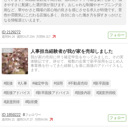
きやすさに配慮した選択肢が並びます。おしゃれな制服やオープニング企
画など、華やかさと職場の居心地の良さを感じさせる求人が特徴です。景
色や雰囲気にこだわる店舗も多く、自分に合った働き方を探すきっかけと
なる情報源といえます。
2129272
週間IN:
24
週間OUT:
234
月間IN:
117
15
人事担当経験者が我が家を売却しました
我が家の売却に伴う確定申告をやってみました。その実
体験記です。併せて、複数の企業で新卒採用をはじめ人
事業務を行ってきた経験しを基に面接のアドバイスもし
ます。
#面接
#人事
#確定申告
#採用
#不動産売却
#新卒面接
#面接アドバイス
#新卒面接アドバイス
#面接内容
#譲渡所得税
#譲渡所得
#取得費
1859222
8
週間IN:
21
週間OUT:
27
月間IN:
96