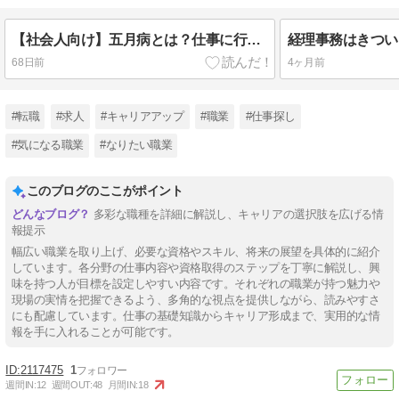
【社会人向け】五月病とは？仕事に行きたくない原因と今すぐできる対策
68日前
4ヶ月前
#転職
#求人
#キャリアアップ
#職業
#仕事探し
#気になる職業
#なりたい職業
このブログのここがポイント
多彩な職種を詳細に解説し、キャリアの選択肢を広げる情
報提示
幅広い職業を取り上げ、必要な資格やスキル、将来の展望を具体的に紹介
しています。各分野の仕事内容や資格取得のステップを丁寧に解説し、興
味を持つ人が目標を設定しやすい内容です。それぞれの職業が持つ魅力や
現場の実情を把握できるよう、多角的な視点を提供しながら、読みやすさ
にも配慮しています。仕事の基礎知識からキャリア形成まで、実用的な情
報を手に入れることが可能です。
2117475
1
週間IN:
12
週間OUT:
48
月間IN:
18