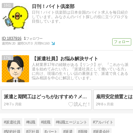
16
日刊！バイト倶楽部
日刊！バイト倶楽部は日本全国のバイト求人を毎日紹介
しています。みなさんのバイト探しの役に立つブログを
目指しています。
1837916
1
週間IN:
20
週間OUT:
0
月間IN:
160
17
【派遣社員】お悩み解決サイト
人材業界17年の経験がある【リンク】が、『これから派
遣を始めてみたい方』『派遣社員として働いている方』
に向け、現場の生々しい話の裏側まで、派遣で良くある
悩み相談を中心に解説しています。
派遣と期間工はどっちがおすすめ？メリット・デメリットも分かりやすく解説
2年7ヶ月前
2年8ヶ月前
#派遣社員
#転職
#就職
#転職エージェント
#アルバイト
#契約社員
#正社員
#パート
#派遣
#面接
#派遣会社