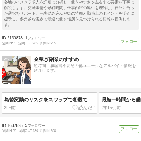
各地のイメクラ求人を詳細に分析し、働きやすさを左右する要素を丁寧に
解説します。交通事情や勤務時間、仕事内容の違いを理解し、自分に合っ
た選択をサポート。一歩踏み込んだ街の特徴と勤務上のポイントを明確に
提示し、多角的な視点で最適な働き場所を見つけられる情報を提供しま
す。
2139878
1
週間IN:
75
週間OUT:
785
月間IN:
255
5
金稼ぎ副業のすすめ
短時間、履歴書不要その他ユニークなアルバイト情報を
紹介します。
為替変動のリスクをスワップで相殺できるFX最強ペアスイスフラン×トルコリラ
29日前
2年1ヶ月前
1632825
5
週間IN:
70
週間OUT:
130
月間IN:
390