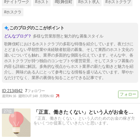
#ナイトワーク
#ホスト
#歌舞伎町
#ホスト求人
#ホストクラブ
#ホスクラ
このブログのここがポイント
多様な営業形態と魅力的な募集スタイル
歌舞伎町におけるホストクラブの多彩な特徴を紹介しています。夜だけに
とどまらない早朝営業や未経験者歓迎の募集、そして東西のホスト文化の
違いについても触れ、業界の多面的な側面を伝えています。そんな中、各
ホストクラブが持つ独自のコンセプトや運営背景、そしてスタッフ募集の
内容も詳細に解説。多角的な視点からホスト業界の新たな動きと魅力を紹
介し、興味のある人にとって参考になる情報を盛り込んでいます。華やか
なだけでなく、業界の裏側を知ることができる記事です。
2134942
7
週間IN:
16
週間OUT:
148
月間IN:
60
27
「正直、働きたくない」という人がお金を稼ぐ方法
「正直、働きたくない」という人のためのお金の稼ぎ方
をいくつか提案していきたいと思います。