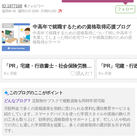
1977168
6
週間IN:
45
週間OUT:
2090
月間IN:
200
10
中高年で就職するための資格取得応援ブログ
中高年で就職するための資格取得について特に中高年で
失業してしまった時の在宅ワークや就職活動のための資
格取得がテーマ
「PR」宅建・行政書士・社会保険労務士・FP2等が月々1628円のサブスクでスマホで学べる
6ヶ月前
6ヶ月前
このブログのここがポイント
定額制サブスクで複数資格を同時学習可能
月額料金で多くの資格講座を気軽に受けられる便利な通信教育サービスを
紹介しています。スマートデバイスを使った学習スタイルや資格の飾り方
の工夫も取り上げ、効率的な資格取得をサポートします。忙しい人や初め
ての方にも適した学習環境を提案し、多くの資格取得の選択肢を示す内容
です。