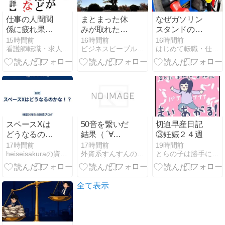
仕事の人間関
まとまった休
なぜガソリン
係に疲れ果て
みが取れた時
スタンドのバ
た！？他人は
は、今後の人
イトはきつ
15時間前
16時間前
16時間前
看護師転職・求人.com
ビジネスピープル共和国
はじめて転職・仕事探し
自分が思って
生についてじ
い？仕事内容
いるほど気に
っくり考えよ
や評判、時
してなかっ
う
給、志望動機
た！？「いい
も解説！
人」をやめて
自分らしく生
きる
スペースXは
50音を繋いだ
切迫早産日記
どうなるのか
結果（ ´∀
③妊娠２４週
な！？
｀）！？日本
17時間前
17時間前
19時間前
heiseisakuraの資産運用ブログ
外資系すんすんの秘密メモ｜人生を豊かにする考え方と戦略
とらの子は勝手に育つ
語処理から学
ぶこと
全て表示