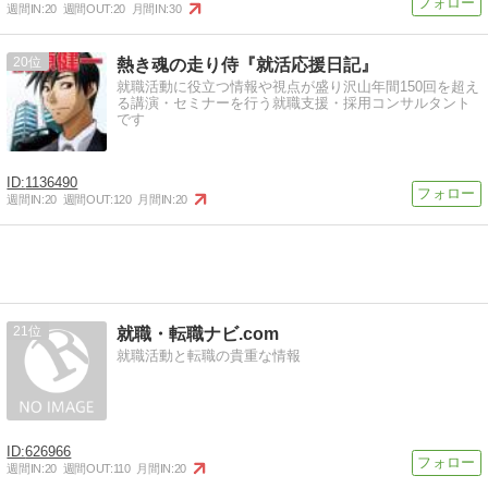
週間IN:
20
週間OUT:
20
月間IN:
30
20
熱き魂の走り侍『就活応援日記』
就職活動に役立つ情報や視点が盛り沢山年間150回を超え
る講演・セミナーを行う就職支援・採用コンサルタント
です
1136490
週間IN:
20
週間OUT:
120
月間IN:
20
21
就職・転職ナビ.com
就職活動と転職の貴重な情報
626966
週間IN:
20
週間OUT:
110
月間IN:
20