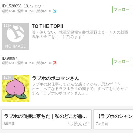
1528658
13
週間IN:
44
週間OUT:
76
月間IN:
190
11
TO THE TOP!!
嘘・偽りない、就活記録報告書就活戦士まーくんの就職
戦争の全てをここに刻みます！
98097
週間IN:
30
週間OUT:
30
月間IN:
130
12
ラブホのポコマンさん
ラブホのお仕事ってどんな感じ？から、思わず「う
わ〜」ってなるラブホテルの闇まで、すべてを明らかに
する「ラブホのポコマンさん」。
ラブホの面接に落ちた｜私のどこが悪かったの！？
86日前
7ヶ月前