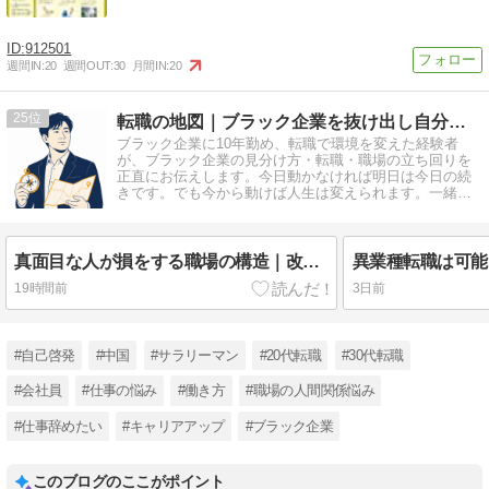
912501
週間IN:
20
週間OUT:
30
月間IN:
20
25
転職の地図｜ブラック企業を抜け出し自分で選ぶキャリアへ
ブラック企業に10年勤め、転職で環境を変えた経験者
が、ブラック企業の見分け方・転職・職場の立ち回りを
正直にお伝えします。今日動かなければ明日は今日の続
きです。でも今から動けば人生は変えられます。一緒に
始めてみませんか？
真面目な人が損をする職場の構造｜改善するほど仕事が増える理由
19時間前
3日前
#自己啓発
#中国
#サラリーマン
#20代転職
#30代転職
#会社員
#仕事の悩み
#働き方
#職場の人間関係悩み
#仕事辞めたい
#キャリアアップ
#ブラック企業
このブログのここがポイント