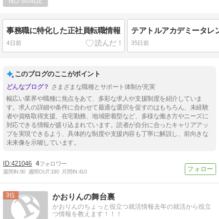
事務職に特化した正社員転職情報
4日前
35日前
このブログのここがポイント
さまざまな職種とサポート体制が充実
幅広い業界や職種に焦点をあて、多彩な求人や支援制度を紹介していま
す。求人の詳細や条件に合わせて最適な選択を促すのはもちろん、未経験
者や資格取得支援、在宅勤務、地域密着型など、多様な働き方やニーズに
対応できる情報が盛り込まれています。読者が自分に合ったキャリアアッ
プを実現できるよう、具体的な制度や支援内容も丁寧に解説し、前向きな
未来像を示唆しています。
421046
4
週間IN:
90
週間OUT:
190
月間IN:
410
3
かおりんの舞台裏
かおりんのちょっと役立つ就活情報去年の就活から役立
つ情報を教えます！！！