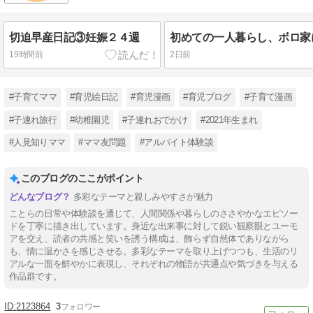
切迫早産日記③妊娠２４週
19時間前
2日前
#子育てママ
#育児絵日記
#育児漫画
#育児ブログ
#子育て漫画
#子連れ旅行
#幼稚園児
#子連れおでかけ
#2021年生まれ
#人見知りママ
#ママ友問題
#アルバイト体験談
このブログのここがポイント
多彩なテーマと親しみやすさが魅力
ことらの日常や体験談を通じて、人間関係や暮らしのささやかなエピソー
ドを丁寧に描き出しています。身近な出来事に対して鋭い観察眼とユーモ
アを交え、読者の共感と笑いを誘う構成は、飾らず自然体でありながら
も、情に温かさを感じさせる。多彩なテーマを取り上げつつも、生活のリ
アルな一面を鮮やかに表現し、それぞれの物語が共通点や気づきを与える
作品群です。
2123864
3