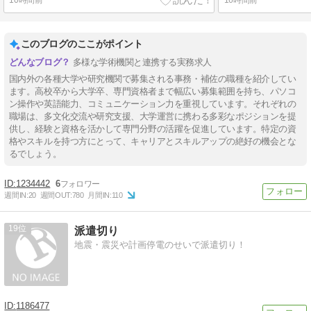
このブログのここがポイント
多様な学術機関と連携する実務求人
国内外の各種大学や研究機関で募集される事務・補佐の職種を紹介してい
ます。高校卒から大学卒、専門資格者まで幅広い募集範囲を持ち、パソコ
ン操作や英語能力、コミュニケーション力を重視しています。それぞれの
職場は、多文化交流や研究支援、大学運営に携わる多彩なポジションを提
供し、経験と資格を活かして専門分野の活躍を促進しています。特定の資
格やスキルを持つ方にとって、キャリアとスキルアップの絶好の機会とな
るでしょう。
1234442
6
週間IN:
20
週間OUT:
780
月間IN:
110
19
派遣切り
地震・震災や計画停電のせいで派遣切り！
1186477