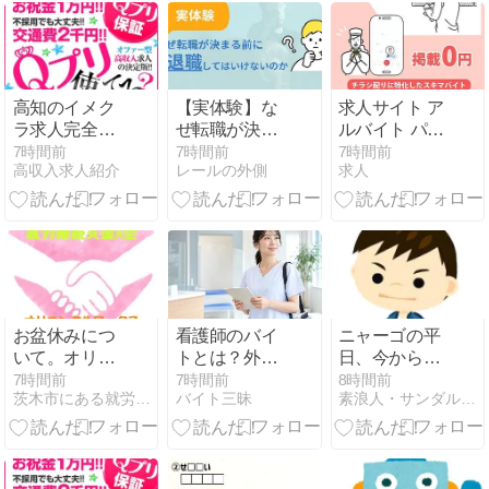
場・詐欺の見
分け方まで解
説
高知のイメク
【実体験】な
求人サイト ア
ラ求人完全ガ
ぜ転職が決ま
ルバイト パー
イド｜高知
る前に退職を
ト
7時間前
7時間前
7時間前
高収入求人紹介
レールの外側
求人
市・はりまや
してはいけな
橋・帯屋町・
いのか。
追手筋・南
国・香南・須
崎・四万十・
宿毛・安芸の
街選び
お盆休みにつ
看護師のバイ
ニャーゴの平
いて。オリエ
トとは？外
日、今から風
ンタルワーク
来・クリニッ
呂掃除。きれ
7時間前
7時間前
8時間前
茨木市にある就労継続支援A型事業所オリエンタルワークスの日常
バイト三昧
素浪人・サンダルニャーゴの日々。
スです。
ク・訪問看護
いに磨くので
から単発・派
ある。
遣まで働き方
と時給の目安