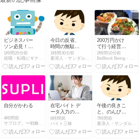
ビジネスパー
今日の反省、
200万円かけ
ソン必見！ロ
時間の無駄は
て行う経営計
ードバイクの
しなかった。
画発表会を続
1時間20分前
1時間30分前
2時間10分前
就職・転職ビギナーズマガジン
素浪人・サンダルニャーゴの日々。
BeBlock Being - ビブロックのカタチ。
選び方と活用
ける理由
法
自分がかわる
在宅バイト デ
午後の良きこ
ータ入力の仕
と。のんびり
事内容とは？
できた。
4時間前
6時間前
7時間前
サプログ。〜戦略的就活心理〜
バイト三昧
素浪人・サンダルニャーゴの日々。
タイピング速
度1分100字の
目安・報酬相