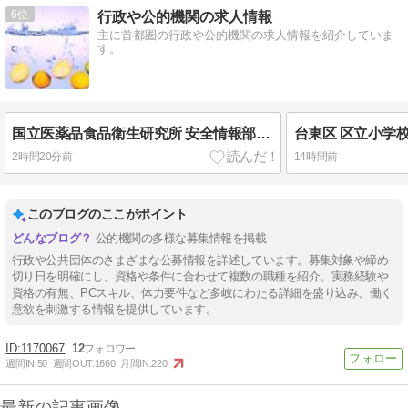
6
行政や公的機関の求人情報
主に首都圏の行政や公的機関の求人情報を紹介していま
す。
国立医薬品食品衛生研究所 安全情報部の期間業務職員を募集
台東区 区立小学
2時間20分前
14時間前
このブログのここがポイント
公的機関の多様な募集情報を掲載
行政や公共団体のさまざまな公募情報を詳述しています。募集対象や締め
切り日を明確にし、資格や条件に合わせて複数の職種を紹介。実務経験や
資格の有無、PCスキル、体力要件など多岐にわたる詳細を盛り込み、働く
意欲を刺激する情報を提供しています。
1170067
12
週間IN:
50
週間OUT:
1660
月間IN:
220
最新の記事画像