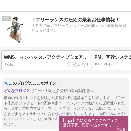
9
ITフリーランスのための最新お仕事情報！
IT業界で働くフリーランスのための最新お仕事情報を紹
介しています。
WMS、マンハッタンアクティブウェアハウスマネジメント導入支援案件
PM、基幹システ
36分前
1時間30分前
このブログのここがポイント
リモート対応と多分野の開発案件揃い
最新の技術トレンドを反映した多種多様な開発案件を紹介します。リモー
ト作業やフルリモートの案件も多く、エンジニアの働き方に柔軟性をもた
らします。業務内容はクラウド、アプリ、インフラなど広範囲にわたり、
さまざまなスキルセットに合わせた仕事が見つかります。経験の浅い方か
らスペシャリストまで、自身のキャリアアップを実現できる案件情報が満
【Tips】気になるブログをフォロー。

載です。
登録不要。更新を逃さずキャッチ！
閉じる