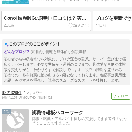
のお役にたてればうれしいです。
ConoHa WINGの評判・口コミは？ 実際に使ってみた本音レビュー
21日前
77日前
このブログのここがポイント
実用的な情報と具体的な解説満載
初心者から中級者までを対象に、ブログ運営や副業、サーバー選びまで幅
広くカバーします。必要な準備から運営のコツまで、具体的な事例や体験
談を交えながら、わかりやすく解説しています。役立つ情報を盛り込み、
初めての一歩を確実に踏み出せる内容となっております。各記事は実用性
と親しみやすさを重視し、読者のスムーズなスタートを後押しします。
2132651
4
週間IN:
105
週間OUT:
40
月間IN:
425
2
就職情報板ハローワーク
就職・転職・アルバイト探しの支援してます皆様のおか
げでここまで来ました