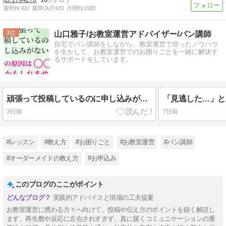
週間IN:
420
週間OUT:
420
月間IN:
1920
3
山口雅子/お教室運営アドバイザー/パン講師
自宅でパン講師をしながら、教室運営で培ったノウハウ
を生かして、お教室運営でのお困りごとを一緒に解決す
るサポートをしています。
頑張って投稿しているのに申し込みがない…その原因は「〇〇」かもしれません
3日前
7日前
#レッスン
#教え方
#お困りごと
#お教室運営
#パン講師
#オーダーメイドの教え方
#お申込み
このブログのここがポイント
実践的アドバイスと現場の工夫提案
お教室運営に携わる方々へ向けて、投稿や伝え方のポイントを鋭く解説し
ます。再生数や反応に左右されすぎず、真に届くコミュニケーションの重