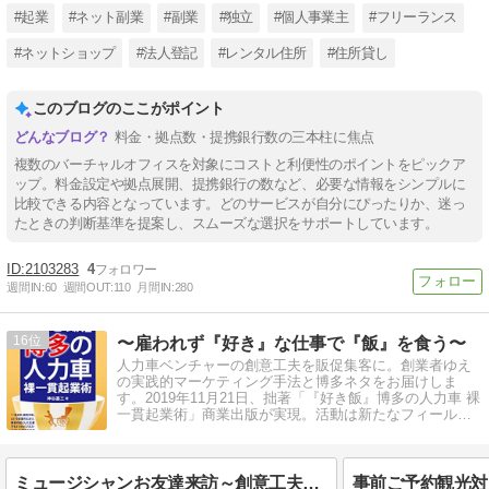
#起業
#ネット副業
#副業
#独立
#個人事業主
#フリーランス
#ネットショップ
#法人登記
#レンタル住所
#住所貸し
このブログのここがポイント
料金・拠点数・提携銀行数の三本柱に焦点
複数のバーチャルオフィスを対象にコストと利便性のポイントをピックア
ップ。料金設定や拠点展開、提携銀行の数など、必要な情報をシンプルに
比較できる内容となっています。どのサービスが自分にぴったりか、迷っ
たときの判断基準を提案し、スムーズな選択をサポートしています。
2103283
4
週間IN:
60
週間OUT:
110
月間IN:
280
16
〜雇われず『好き』な仕事で『飯』を食う〜
人力車ベンチャーの創意工夫を販促集客に。創業者ゆえ
の実践的マーケティング手法と博多ネタをお届けしま
す。2019年11月21日、拙著「『好き飯』博多の人力車 裸
一貫起業術」商業出版が実現。活動は新たなフィールド
へ！
ミュージシャンお友達来訪～創意工夫は限りなく。