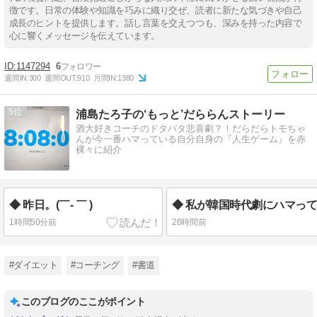
徴です。日常の体験や知識を巧みに織り交ぜ、読者に新たな気づきや自己
成長のヒントを提供します。話し言葉を交えつつも、深みを持った内容で
心に響くメッセージを伝えています。
1147294
6
週間IN:
300
週間OUT:
910
月間IN:
1380
5
浦島たろ子の‘もっと’だららんストーリー
酒大好きコーチのドタバタ悲喜劇？！だらだらトモちゃ
んが今一番ハマっている自分自身の『人生ゲーム』を赤
裸々に紹介
◆ 昨日。(￣- ￣ )
1時間50分前
26時間前
#ダイエット
#コーチング
#書道
このブログのここがポイント