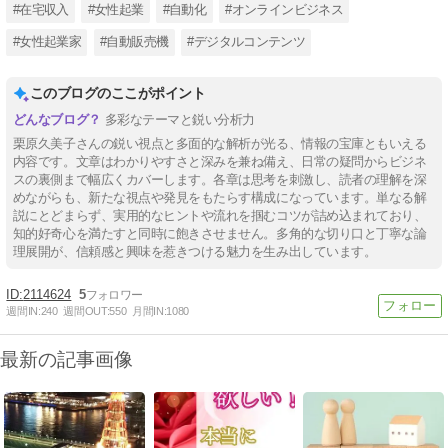
#在宅収入
#女性起業
#自動化
#オンラインビジネス
#女性起業家
#自動販売機
#デジタルコンテンツ
このブログのここがポイント
多彩なテーマと鋭い分析力
栗原久美子さんの鋭い視点と多面的な解析が光る、情報の宝庫ともいえる
内容です。文章はわかりやすさと深みを兼ね備え、日常の疑問からビジネ
スの裏側まで幅広くカバーします。各章は思考を刺激し、読者の理解を深
めながらも、新たな視点や発見をもたらす構成になっています。単なる解
説にとどまらず、実用的なヒントや流れを掴むコツが詰め込まれており、
知的好奇心を満たすと同時に飽きさせません。多角的な切り口と丁寧な論
理展開が、信頼感と興味を惹きつける魅力を生み出しています。
2114624
5
週間IN:
240
週間OUT:
550
月間IN:
1080
最新の記事画像