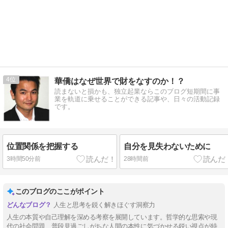
4
華僑はなぜ世界で財をなすのか！？
読まないと損かも、独立起業ならこのブログ短期間に事
業を軌道に乗せることができる記事や、日々の活動記録
です。
位置関係を把握する
自分を見失わないために
3時間50分前
28時間前
このブログのここがポイント
人生と思考を鋭く解きほぐす洞察力
人生の本質や自己理解を深める考察を展開しています。哲学的な思索や現
代の社会問題、普段見過ごしがちな人間の本性に気づかせる鋭い視点が特