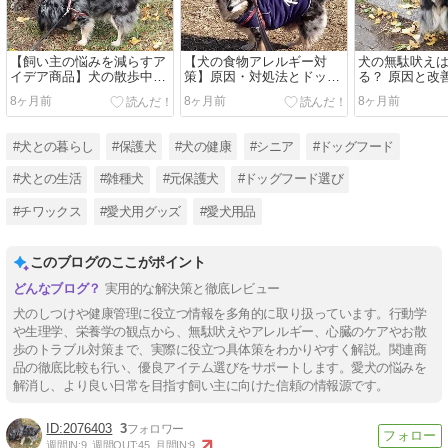
【飼い主の悩みを減らすア
【犬の食物アレルギー対
犬の無駄吠え
イデア商品】犬の散歩中ト
策】原因・対処法とドッグ
る？ 原因と改
ラブルを未然に防ぐ現実的
フードおさかな徹底レビュ
グフード「し
8ヶ月前
8ヶ月前
8ヶ月前
な方法
ー
徹底レビュー
#犬との暮らし
#保護犬
#犬の健康
#シニア
#ドッグフード
#犬との生活
#雑種犬
#元保護犬
#ドッグフード選び
#チワックス
#愛犬用グッズ
#愛犬用品
このブログのここがポイント
実用的な解決策と徹底レビュー
犬のしつけや健康管理に役立つ情報を多角的に取り扱っています。行動学
や生理学、栄養学の観点から、無駄吠えやアレルギー、心臓のケアやお散
歩のトラブル対策まで、実際に役立つ具体策をわかりやすく解説。関連商
品の徹底比較も行い、優良アイテム選びをサポートします。愛犬の悩みを
解消し、より良い日常を目指す飼い主に向けた信頼の情報源です。
2076403
3
週間IN:
9
週間OUT:
45
月間IN:
9