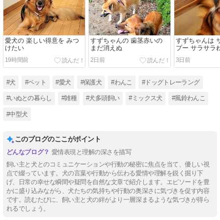
愛犬の 楽しい得意を みつ
すずちゃんの 歯茎赤いの
すずちゃんは 
けたい
まだ消えぬ
プー サラサラ
19時間前
2日前
3日前
#犬
#ペット
#愛犬
#保護犬
#わんこ
#ドッグトレーラング
#いぬとの暮らし
#雑種
#犬多頭飼い
#ミックス犬
#風鈴わんこ
#中型犬
このブログのここがポイント
愛情表現と理解の深さを描写
飼い主と犬とのコミュニケーションや行動の秘密に焦点を当て、優しい視
点で綴っています。犬の言葉や行動から伝わる愛情や理解を鋭く掘り下
げ、日常の幸せな瞬間や疑問を自然な文章で紹介します。エピソードを豊
かに盛り込みながら、犬たちの気持ちや行動の奥深さに気づきを促す内容
です。読むたびに、飼い主と犬の絆がより一層深まるような気づきが得ら
れるでしょう。