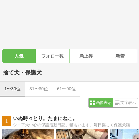
人気
フォロー数
急上昇
新着
捨て犬・保護犬
1〜30位
31〜60位
61〜90位
画像表示
文字表示
いぬ時々とり。たまにねこ。
1
シニア犬中心の保護活動日記。猫もいます。毎日楽しく保護犬猫と暮らしています。