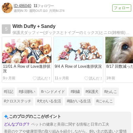
486040
11
週間IN:
70
週間OUT:
110
月間IN:
274
With Duffy + Sandy
5
保護犬ダッフィー(ダックスとトイプーのミックス)とニロ(雑種猫)の毎日。サンディー 2010年生まれ 2015.3.15〜2023.11.3
11/01 A Row of Love進捗状
9/4 A Row of Love進捗状況
8/17 回数減っ
況
9ヶ月前
11ヶ月前
1年前
#日記
#多頭飼い
#ハンドメイド
#刺繍
#保護犬
#わんこ
#クロスステッチ
#犬がいる生活
#猫がいる生活
#にゃんこ
このブログのここがポイント
ペットの健康と美容に関する情報と日常の工夫
美容のケアや健康管理の取り組みを紹介しながら、飼い主の気遣いと愛情