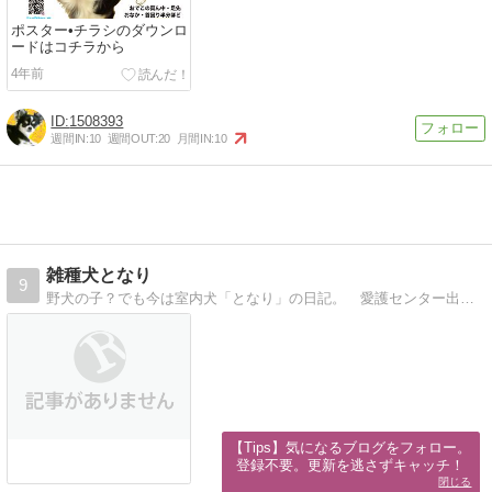
ポスター•チラシのダウンロ
ードはコチラから
4年前
1508393
週間IN:
10
週間OUT:
20
月間IN:
10
雑種犬となり
9
野犬の子？でも今は室内犬「となり」の日記。 愛護センター出身・雑種犬の魅力を広めるべく、 しつけとお出かけに励む日々
【Tips】気になるブログをフォロー。

登録不要。更新を逃さずキャッチ！
閉じる