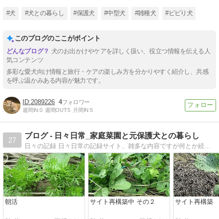
#犬
#犬との暮らし
#保護犬
#中型犬
#雑種犬
#ビビり犬
このブログのここがポイント
犬のお出かけやケアを詳しく扱い、役立つ情報を伝える人
気コンテンツ
多彩な愛犬向け情報と旅行・ケアの楽しみ方を分かりやすく紹介し、共感
を呼ぶ温かみある内容が魅力です。
2089226
4
週間IN:
0
週間OUT:
5
月間IN:
5
ブログ - 日々日常_家庭菜園と元保護犬との暮らし
27
日々の記録 日々日常の記録サイト、雑多な内容ですが何とか続けたい、本人継続と努力が滅法苦手、日々格闘の記録で
朝活
サイト再構築中 その２
サイト再構築