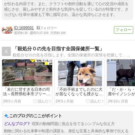
が伝わる内容です。また、クラフトや創作活動を通じて心の交流や成長を
感じさせ、親しみやすさと前向きな気持ちを促しているのが特徴です。さ
りげない仕草や進展も丁寧に描写され、温かな気持ちにさせます。
1699591
11
週間IN:
30
週間OUT:
108
月間IN:
198
「殺処分０の先を目指す全国保健所一覧」
6
殺処分ゼロの先を目指します。全国の保健所の実情を把握して、環境改善をお願いし１頭でも多くの犬猫を救いたい。最終的には棄てられる命をゼロにする事です。
「未だに甘すぎる日本の司
「不妊手術までしたのに犬
「だ・か・ら
法～長野県松本市ブリーダ
が居なくなっても捜さない
鹿やイノシシ
ー虐待事件」
（捜せない）飼い主～高知
るんだよ」
2年5ヶ月前
2年5ヶ月前
2年10ヶ月前
県」
このブログのここがポイント
現実の動物問題に焦点を当てるシンプルな伝え方
動物に関わる出来事や制度の課題を、身近な言葉と具体的な事例で伝える