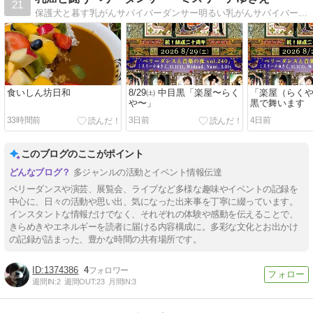
21
保護犬と暮す乳がんサバイバーダンサー明るい乳がんサバイバーBellydancerミスリーナゆきえとパロンの日々
食いしん坊日和
8/29㈯ 中目黒「楽屋〜らく
「楽屋（らく
や〜」
黒で舞います
33時間前
3日前
4日前
このブログのここがポイント
多ジャンルの活動とイベント情報伝達
ベリーダンスや演芸、展覧会、ライブなど多様な趣味やイベントの記録を
中心に、日々の活動や思い出、気になった出来事を丁寧に綴っています。
インスタントな情報だけでなく、それぞれの体験や感動を伝えることで、
きらめきやエネルギーを読者に届ける内容構成に。多彩な文化とお出かけ
の記録が詰まった、豊かな時間の共有場所です。
1374386
4
週間IN:
2
週間OUT:
23
月間IN:
3