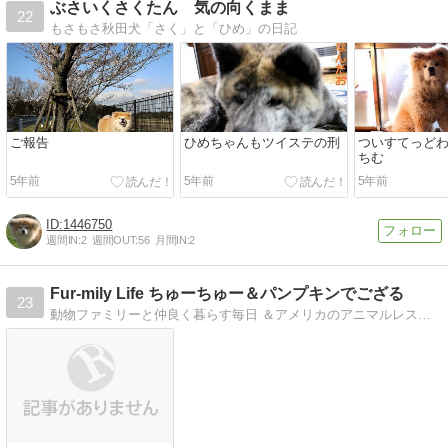
ぶさいくさくたん 気の向くまま
22
もさもさ秋田犬「さく」と「ひめ」の日記
ご報告
ひめちゃんもツイステの刑
ついすてっど
ちむ
5年前
5年前
5年前
1446750
週間IN:
2
週間OUT:
56
月間IN:
2
Fur-mily Life ちゅーちゅー＆パンプキンでござる
23
動物ファミリーと仲良く暮らす毎日 ＆アメリカのアニマルレスキュー団体から来た２匹のわんこ先生に学ぶ母ちゃんの日記