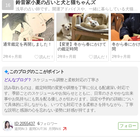
鈴音家小夏の占いと犬と猫ちゃんズ
16
浅草の占い師です。開運アドバイスや、一緒に暮らしている犬猫とのできごとを書いています。
通常鑑定を再開しました！
【変更】冬から春にかけて
冬から春にか
の鑑定時間
間
2年4ヶ月前
2年8ヶ月前
2年9ヶ月前
このブログのここがポイント
スケジュール調整と柔軟対応の丁寧さ
読み取れるのは、鑑定時間の変更や調整を丁寧に伝える配慮深い対応で
す。季節ごとのスケジュールやお知らせとともに、日常のささやかな出来
事やお気持ちにも気を配る優しさが伝わります。設定や予約の詳細につい
て具体的に示しながらも、いつでも対応できる柔軟さを持ちながら、丁寧
な説明と感謝の心を忘れない姿勢に好感が持てます。
2055437
6
週間IN:
3
週間OUT:
36
月間IN:
6