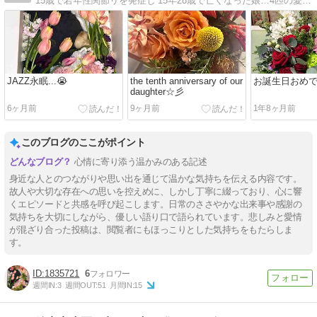
15歳で若年性関節リを発症し‘15年28歳で亡くなった娘…4匹の愛犬をこよなく愛した娘に残された愛犬達とのてんやわんやの日々を綴っています…
JAZZ永眠...😭
the tenth anniversary of our
お誕生日おめで
daughter☆彡
6ヶ月前
9ヶ月前
1年8ヶ月前
このブログのここがポイント
心情に寄り添う温かみのある記述
身近な人とのつながりや思い出を通じて温かな気持ちを伝える内容です。
故人や大切な存在への思いを控えめに、しかし丁寧に綴っており、心に響
くエピソードと共感を呼び起こします。日常のささやかな出来事や感謝の
気持ちを大切にしながら、優しい語り口で語られています。悲しみと愛情
が混ざり合った投稿は、閲覧者にもほっこりとした気持ちをもたらしま
す。
1835721
6
週間IN:
3
週間OUT:
51
月間IN:
15