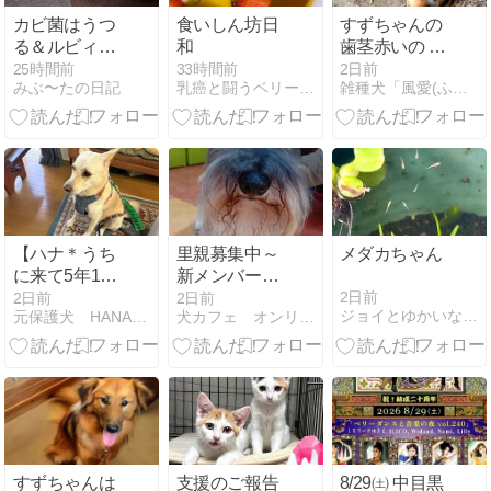
カビ菌はうつ
食いしん坊日
すずちゃんの
る＆ルビィの
和
歯茎赤いの ま
その後
だ消えぬ
25時間前
33時間前
2日前
みぶ〜たの日記
乳癌と闘うベリーダンサー ミスリーナゆきえ
雑種犬「風愛(ふう)」のひとりごと
【ハナ＊うち
里親募集中～
メダカちゃん
に来て5年18
新メンバーご
２日目】晴れ
紹介です
2日前
2日前
2日前
ジョイとゆかいな仲間たち
元保護犬 HANA花日記
犬カフェ オンリーわん
晴れ
すずちゃんは
支援のご報告
8/29㈯ 中目黒