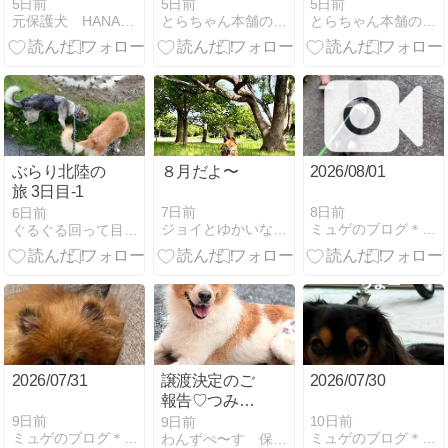
日目】涼しい
の子 大君
の子 大君
5日前
5日前
5日前
元保護犬 HANA花日記
とらちゃん本舗のブログ
とらちゃん本舗のブログ
朝ムックに合
う
ぶらり北陸の
８月だよ〜
2026/08/01
旅 3日目-1
7日前
8日前
6日前
ジョイとゆかいな仲間たち
ミュゲのブログ＊ゆっくりゆっくりね…。
ぐるぐる回って目が回る
2026/07/31
譲渡決定のご
2026/07/30
報告♡つみれ
♡
9日前
10日前
9日前
ミュゲのブログ＊ゆっくりゆっくりね…。
ミュゲのブログ＊ゆっくりゆっくりね…。
わんずぺ〜す 保護犬シェルターブログ