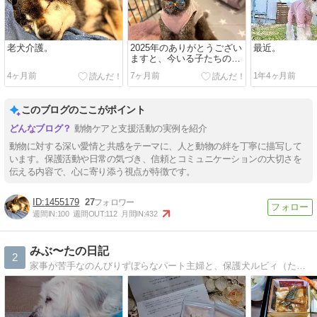
老犬介護。
2025年のありがとうござい
最近。
ますと、今いる子たちのま
とめ。
4ヶ月前
7ヶ月前
1年4ヶ月前
このブログのここがポイント
動物ケアと支援活動の実例を紹介
動物に対する深い愛情と共感をテーマに、人と動物の絆を丁寧に描写して
います。保護活動や日常の気づき、信頼とコミュニケーションの大切さを
伝える内容で、心に寄り添う視点が特徴です。
1455179
27
週間IN:
100
週間OUT:
112
月間IN:
432
みぶ〜たの日記
2
家事が苦手なのんびりずぼらなパート主婦と、保護犬ルビィ（たぶんマルックス）との日常を綴った日記です。