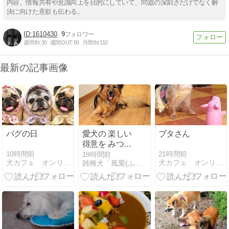
内容。情報共有や意識向上を目的にしていて、問題の深刻さだけでなく解
決に向けた意欲も伝わる。
1610430
9
週間IN:
30
週間OUT:
50
月間IN:
110
最新の記事画像
パグの日
愛犬の 楽しい
ブタさん
得意を みつけ
たい
10時間前
21時間前
19時間前
犬カフェ オンリーわん
犬カフェ オンリーわん
雑種犬「風愛(ふう)」のひとりごと