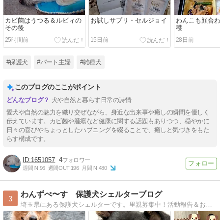
カビ菌はうつる＆ルビィの
お試しサプリ・セルジョイ
わんこも顔合
その後
穫
25時間前
15日前
28日前
#保護犬
#パート主婦
#雑種犬
このブログのここがポイント
犬や自然と暮らす日常の詩情
愛犬や自然の魅力を織り交ぜながら、身近な出来事や癒しの瞬間を優しく
伝えています。カビ菌や腫瘍など健康に関する話題もありつつ、穏やかに
日々の喜びやちょっとしたハプニングを綴ることで、癒しと気づきをもた
らす構成です。
1651057
4
週間IN:
96
週間OUT:
196
月間IN:
480
わんずぺ〜す 保護犬シェルターブログ
3
埼玉県にある保護犬シェルターです。里親募集中！活動報告＆おちゃめで可愛い保護犬たちとの日々を綴っています。