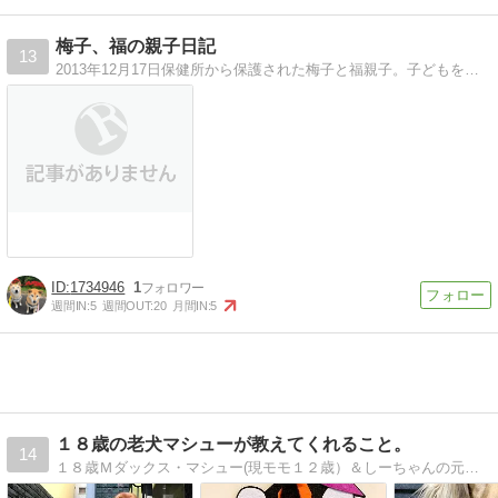
梅子、福の親子日記
13
2013年12月17日保健所から保護された梅子と福親子。子どもを守る為に必死だった梅子。色々あり里親になりました。
1734946
1
週間IN:
5
週間OUT:
20
月間IN:
5
１８歳の老犬マシューが教えてくれること。
14
１８歳Ｍダックス・マシュー(現モモ１２歳）＆しーちゃんの元保護犬と保護猫ハートフル日記〜繁殖犬として過ごしたゲージ生活１１年から犬生を取り戻す奮闘記