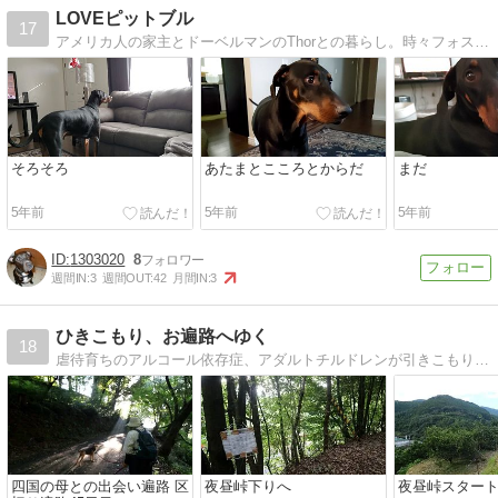
LOVEピットブル
17
アメリカ人の家主とドーベルマンのThorとの暮らし。時々フォスターわんこのお世話に励んでいます。
そろそろ
あたまとこころとからだ
まだ
5年前
5年前
5年前
1303020
8
週間IN:
3
週間OUT:
42
月間IN:
3
ひきこもり、お遍路へゆく
18
虐待育ちのアルコール依存症、アダルトチルドレンが引きこもりから脱出する為に挑んだ歩き遍路とその後。
四国の母との出会い遍路 区
夜昼峠下りへ
夜昼峠スター