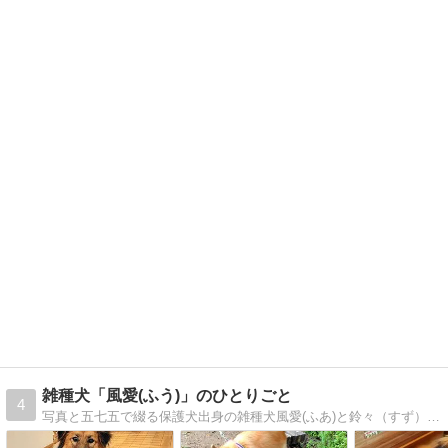
雑種犬「風愛(ふう)」のひとりごと
4
写真と五七五で綴る保護犬出身の雑種犬風愛(ふあ)と鈴々（すず）の毎日をたっぷりの犬写真や動画でアップ!!