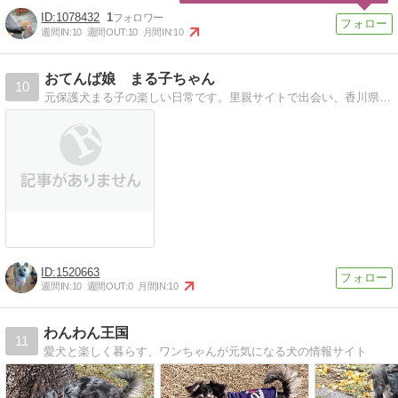
1078432
1
週間IN:
10
週間OUT:
10
月間IN:
10
おてんば娘 まる子ちゃん
10
元保護犬まる子の楽しい日常です。里親サイトで出会い、香川県丸亀市から我が家に来てくれました！
1520663
週間IN:
10
週間OUT:
0
月間IN:
10
わんわん王国
11
愛犬と楽しく暮らす、ワンちゃんが元気になる犬の情報サイト