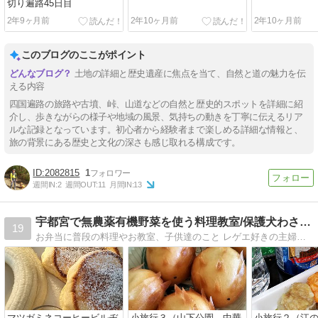
切り遍路45日目
2年9ヶ月前
2年10ヶ月前
2年10ヶ月前
このブログのここがポイント
土地の詳細と歴史遺産に焦点を当て、自然と道の魅力を伝
える内容
四国遍路の旅路や古墳、峠、山道などの自然と歴史的スポットを詳細に紹
介し、歩きながらの様子や地域の風景、気持ちの動きを丁寧に伝えるリア
ルな記録となっています。初心者から経験者まで楽しめる詳細な情報と、
旅の背景にある歴史と文化の深さも感じ取れる構成です。
2082815
1
週間IN:
2
週間OUT:
11
月間IN:
13
宇都宮で無農薬有機野菜を使う料理教室/保護犬わさびとの生活
19
お弁当に普段の料理やお教室、子供達のこと レゲエ好きの主婦が気長にやってる、料理教室のことやら日常のこと。保護犬わさびとの生活など書いてます。
マツガミネコーヒービルヂ
小旅行３（山下公園、中華
小旅行２（江