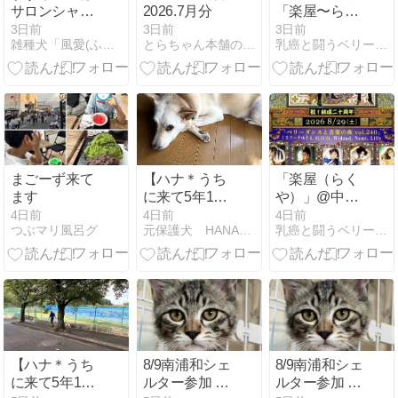
サロンシャン
2026.7月分
「楽屋〜らく
プー サラサラ
や〜」
3日前
3日前
3日前
雑種犬「風愛(ふう)」のひとりごと
とらちゃん本舗のブログ
乳癌と闘うベリーダンサー ミスリーナゆきえ
ね
まごーず来て
【ハナ＊うち
「楽屋（らく
ます
に来て5年180
や）」@中目
日目】涼しい
黒で舞います
4日前
4日前
4日前
つぶマリ風呂グ
元保護犬 HANA花日記
乳癌と闘うベリーダンサー ミスリーナゆきえ
かと思ったら
【ハナ＊うち
8/9南浦和シェ
8/9南浦和シェ
に来て5年179
ルター参加 男
ルター参加 男