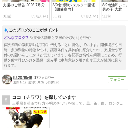
支援のご報告 2026.7月分
8/9南浦和シェルター開催
8/9南浦和シ
【開催案内】
男の子 大君
3日前
5日前
5日前
このブログのここがポイント
譲渡会の詳細と支援の呼びかけが中心
保護犬猫の譲渡活動を丁寧に伝えることに特化しています。開催場所や日
時、参加動物の特徴や性格、譲渡条件を具体的に紹介しつつ、支援金や寄
付のお願いをしっかりと伝えています。各記事は情報を簡潔にまとめ、行
動を促す呼びかけを重視、読み手に参加意欲を引き出す工夫が随所に見ら
れます。
2079549
17
週間IN:
19
週間OUT:
39
月間IN:
70
ココ（チワワ）を探しています
8
三重県名張市で行方不明のチワワを探して。黒、茶、白、ロング雌、1.8キロのチワワ（ココ）を探しています。