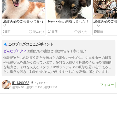
譲渡決定のご報告♡つみれ
New kidsが到着しました！
譲渡決定のご
♡
ー♡
9日前
14日前
15日前
このブログのここがポイント
動物たちの譲渡と活動報告を丁寧に紹介
保護動物たちの譲渡や新たな家族との出会いを中心に、シェルターの日常
や活動状況を温かく綴っています。多彩な犬種や年齢層の子たちの個性的
な魅力と、それを支えるスタッフやボランティアの真摯な思いを伝えるこ
とに重点を置き、動物の命のつながりややさしさを読者に届けています。
1490038
5
週間IN:
90
週間OUT:
130
月間IN:
530