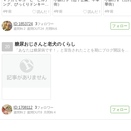
ング、びっくりドンキーモ
街）
華街）
ーニング、ミスドなど
4年前
4年前
4年前
1853724
3
週間IN:
2
週間OUT:
24
月間IN:
6
糖尿おじさんと老犬のくらし
20
「あなたは糖尿病です！」と宣告されたことを期にブログ開設を決意！ 世界遺産の麓で老犬と糖尿病と向き合うおじさんの記録です。 他にも田舎暮らしの体験談や趣味のこ…
1708112
3
週間IN:
2
週間OUT:
8
月間IN:
4