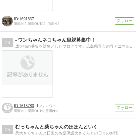
1691867
週間IN:
2
週間OUT:
12
月間IN:
2
- ワンちゃんネコちゃん里親募集中！
24
成犬猫の募集を対象としたブログです。広島県呉市の呉アニマルパークのボランティアスタッフです
1613780
1
週間IN:
2
週間OUT:
4
月間IN:
2
むっちゃんと柴ちゃんのほほんといく
25
柴犬さくちゃんと日常のお話保護犬さくらとの日々のお話