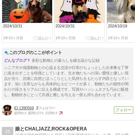
2024/10/31
2024/10/31
2024/10/19
1年10ヶ月前
1年10ヶ月前
1年10ヶ月前
このブログのここがポイント
多彩な動物との暮らしを綴る温かな記録
シニア犬や保護動物との心温まる交流や日常のちょっとした出来事を丁寧
に描き出すことを特徴としています。生き物たちへの深い愛情と優しい視
点が光り、読者に自然とほっこりとした気持ちをもたらす内容となってい
ます。短い文章ながらも具体的なエピソードが多く、動物たちの個性や関
わりの深さをリアルに伝える構成です。写真やハッシュタグも巧みに駆使
し、動物好きにとって共感と癒しを与える一面も持ち合わせています。
1390569
2
週間IN:
4
週間OUT:
8
月間IN:
4
娘とCHAI,JAZZ,ROCK&OPERA
15