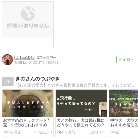
1551045
1
週間IN:
1
週間OUT:
0
月間IN:
1
きのさんのつぶやき
26
【わが家の愛犬】きのさん香川県出身の元野犬です。そしてビビリな保護犬です。保護犬との暮らしや、犬のこと、経験したこともろもろつぶやいています。
おすすめのドッグフード7
犬との旅行。犬は飛行機に
中型犬、大型
選！中型犬にもおすすめを
どうやって積まれてるの？
おすすめ宿泊
紹介！
トヒルズ那須
2年5ヶ月前
2年8ヶ月前
3年前
す。