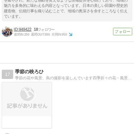
を癒やされ、新たな感動を覚えるような情報提供を心掛けており、地域の
魅力を多角的に味わえる内容となっています。日本の美しい田園や歴史的
建造物、伝統行事を織り込むことで、地域の奥深さを余すところなく伝え
ています。
949422
18
週間IN:
250
週間OUT:
390
月間IN:
950
季節の映ろひ
17
季節の花や風景、鳥の撮影を楽しんでいます四季折々の花・風景・行事そして鳥達の姿をカメラに収めています