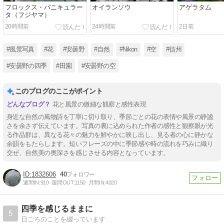
フロックス・パニキュラー
オイランソウ
アゲラタム
タ（フジヤマ）
20時間前
24時間前
2日前
#風景写真
#花
#安曇野
#自然
#Nikon
#空
#信州
#安曇野の四季
#田園
#安曇野の空
このブログのここがポイント
花と風景の微細な観察と感性表現
身近な自然の風物詩を丁寧に切り取り、季節ごとの花の表情や風景の静謐
さを余さず伝えています。写真の裏に込められた作者の感性と観察眼が光
る作品群は、異なる花々の魅力を鮮やかに映し出し、見る者の心に静かな
余韻をもたらします。短いフレーズの中に季節感や時の流れを巧みに織り
交ぜ、自然美の奥深さを感じさせる内容となっています。
1832606
40
週間IN:
910
週間OUT:
1150
月間IN:
4020
四季を感じるままに
5
日ごろのことを綴っています