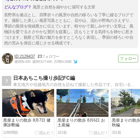
風景と自然を細やかに描写する文章
長野県を拠点とし、四季折々の風景や自然の移ろいを丁寧に綴るブログで
す。撮影した美しい風景写真とともに、花や山、流れや野鳥のさえずり、
季節の風情を情緒豊かに伝えています。軽やかで親しみやすい文章は、風
物詩を愛でるささやかな贅沢を提案し、読もうとする気持ちを静かに惹き
つけます。観察と写真の魅力を余すところなく表現し、季節の移ろいや自
然の営みを身近に感じさせる構成です。
2129437
23
週間IN:
630
週間OUT:
480
月間IN:
2880
日本あちこち撮り歩記FC編
9
東北地方や信越地方の自然を訪ねて撮影した作品です。自宅いる時は黒柴ワンコとの散歩写真が主になります。
黒柴まりの散歩 8月7日 健
黒柴まりの散歩 8月6日 お
黒柴まりの散歩 
康診断編
土産編
秋編
12時間前
2日前
3日前