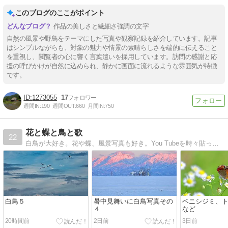
このブログのここがポイント
作品の美しさと繊細さ強調の文字
自然の風景や野鳥をテーマにした写真や観察記録を紹介しています。記事
はシンプルながらも、対象の魅力や情景の素晴らしさを端的に伝えること
を重視し、閲覧者の心に響く言葉遣いを採用しています。訪問の感謝と応
援の呼びかけが自然に込められ、静かに画面に流れるような雰囲気が特徴
です。
1273055
17
週間IN:
190
週間OUT:
660
月間IN:
750
花と蝶と鳥と歌
22
白鳥が大好き。花や蝶、風景写真も好き。You Tubeを時々貼ってます
白鳥５
暑中見舞いに白鳥写真その
ベニシジミ、
４
など
20時間前
2日前
3日前