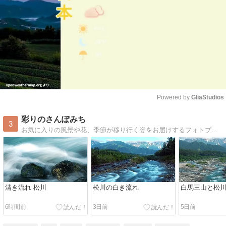
Powered by 
GliaStudios
Mute
彩りのさんぽみち
3
お気に入りの風景や花、季節が移り行く姿をお届けするフォトブログ。
清き流れ 松川
松川の白き流れ
白馬三山と松
6時間前
3日前
5日前