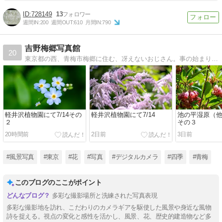
728149
13
週間IN:
200
週間OUT:
610
月間IN:
790
吉野梅郷写真館
20
東京都の西、青梅市梅郷に住む、冴えないおじさん。事の始まりはHPですが、2005年10月にお手軽なブログに移行しました。写真の無断転載は固くお断りいたします。ご利用をご希望の方はコメント欄でお声かけください！
軽井沢植物園にて7/14その
軽井沢植物園にて7/14
池の平湿原（他）
２
その３
20時間前
2日前
3日前
#風景写真
#東京
#花
#写真
#デジタルカメラ
#四季
#青梅
このブログのここがポイント
多彩な撮影場所と洗練された写真表現
多彩な撮影地を訪れ、こだわりのカメラギアを駆使した風景や身近な風物
詩を捉える。視点の変化と感性を活かし、風景、花、歴史的建造物など多