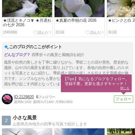
★渓流とキノコ🍄 ★月遅れ
★真夏の早朝の花 2026
★ピンクと白 20
の七夕 2026
15時間前
2日前
3日前
このブログのここがポイント
四季折々の風景と風物詩を紹介
風景や自然の美しさを丁寧に綴りながら、季節ごとの花や景色、歴史的な
遺跡、山や川の風景を多彩に取り上げています。各地の自然や癒しのスポ
ットを写真とともに紹介し、季節感と探訪の楽しさを伝える文章構成が魅
力です。シンプルながらも豊かな情景描写を通じて、無理のない感動や共
【Tips】気になるブログをフォロー。

登録不要。更新を逃さずキャッチ！
感を呼び起こす内容となっています。
閉じる
2129820
6
週間IN:
1430
週間OUT:
1400
月間IN:
5850
小さな風景
2
山形県庄内地方の四季を写真で紹介します