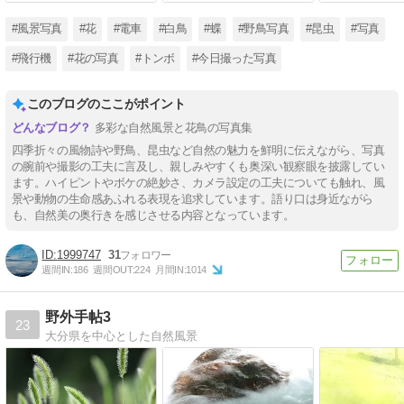
#風景写真
#花
#電車
#白鳥
#蝶
#野鳥写真
#昆虫
#写真
#飛行機
#花の写真
#トンボ
#今日撮った写真
このブログのここがポイント
多彩な自然風景と花鳥の写真集
四季折々の風物詩や野鳥、昆虫など自然の魅力を鮮明に伝えながら、写真
の腕前や撮影の工夫に言及し、親しみやすくも奥深い観察眼を披露してい
ます。ハイピントやボケの絶妙さ、カメラ設定の工夫についても触れ、風
景や動物の生命感あふれる表現を追求しています。語り口は身近ながら
も、自然美の奥行きを感じさせる内容となっています。
1999747
31
週間IN:
186
週間OUT:
224
月間IN:
1014
野外手帖3
23
大分県を中心とした自然風景