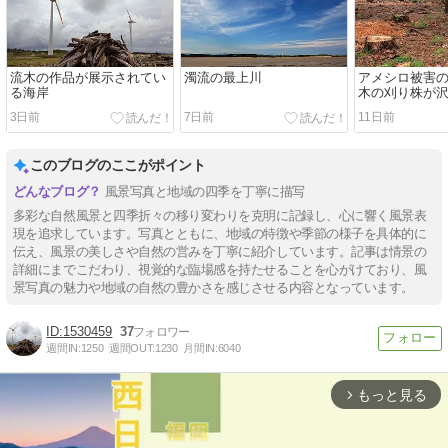
流木の作品が展示されてい
濁流の最上川
アメシロ被害
る海岸
木の刈り株が
た
3日前
7日前
11日前
このブログのここがポイント
風景写真と地域の四季を丁寧に描写
多彩な自然風景と四季折々の移り変わりを克明に記録し、心に響く風景表
現を追求しています。写真とともに、地域の特徴や季節の様子を具体的に
伝え、風景の美しさや自然の営みを丁寧に紹介しています。記事は情景の
詳細にまでこだわり、視覚的な臨場感を持たせることを心がけており、風
景写真の魅力や地域の自然の豊かさを感じさせる内容となっています。
1530459
37
週間IN:
1250
週間OUT:
1230
月間IN:
6040
もっと見る
arrow_forward_ios