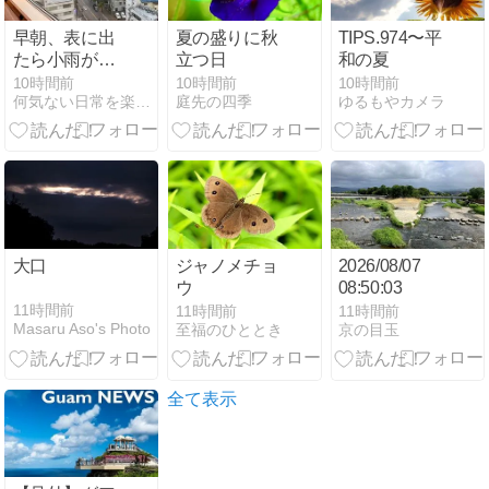
早朝、表に出
夏の盛りに秋
TIPS.974〜平
たら小雨が降
立つ日
和の夏
っていたので
10時間前
10時間前
10時間前
何気ない日常を楽しみながら‥‥
庭先の四季
ゆるもやカメラ
大口
ジャノメチョ
2026/08/07
ウ
08:50:03
11時間前
11時間前
11時間前
Masaru Aso's Photo
至福のひととき
京の目玉
全て表示