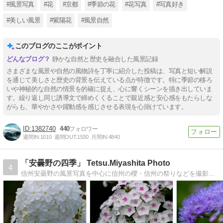
#風景写真
#花
#京都
#季節の花
#花写真
#写真好き
#美しい風景
#紫陽花
#風景自然
このブログのここがポイント
静かな自然と歴史を融合した風景記録
さまざまな風景や自然の風物詩を丁寧に紹介した投稿は、写真と短い解説
を通じて美しさと歴史の背景を伝えている点が特徴です。特に季節の移ろ
いや神秘的な自然の情景を的確に捉え、心に響くシーンを描き出していま
す。繰り返し同じ誘導文で締めくくることで親近感と安心感をもたらしな
がらも、華やかさや躍動感を感じさせる表現を心掛けています。
1382740
440
週間IN:
1010
週間OUT:
1530
月間IN:
4840
「安曇野の四季」 Tetsu.Miyashita Photo
4
信州安曇野の風景写真を中心に信州の櫻・信州の祭りなどを撮影しているフォトグラファーです。四季を通じて安曇野の空気感をお届けできればと思っています。祭りの…