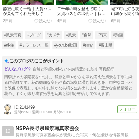
静寂に咲く一輪｜大賀ハス
二千年の時を越えて咲く、
城下町に灯る
が見せてくれた美しさ
大賀ハスとの出会い｜ねい
山城から続く
の里
2日前
4日前
6日前
#風景写真
#ブログ
#カメラ
#風景
#自然
#写真
#動画
#移住
#ミラーレス一眼
#youtube動画
#sony
#富山県
このブログのここがポイント
自然と季節の移ろいを詩情豊かに映す写真紀行
四季折々の紫陽花を中心に、静寂と華やかさを兼ね備えた風景を丁寧に綴
る作品群です。花の微細な変化や森の深奥に潜む煌めきを、緻密なコトバ
と映像で表現し、心の中に静かな共鳴を生み出します。豊かな自然情景と
花のしずくが織り成す光景を写真と詩情が融合して伝えます。
2141499
週間IN:
370
週間OUT:
500
月間IN:
1030
NSPA長野県風景写真家協会
12
長野県風景写真家協会員が撮影した写真・旬な撮影地情報満載