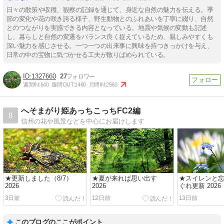
日々の散策や収穫、観察の記録を通じて、身近な自然の魅力を伝える。季
節の変化や花の咲き誇る様子、野生動物とのふれあいを丁寧に綴り、自然
とのつながりを実感できる内容となっている。地震や気候の変動も記述
し、暮らしと自然の変遷をバランス良く捉えているため、親しみやすくも
深い魅力を感じさせる。一つ一つの出来事に興味を持つきっかけを与え、
日常の中の宝物に気づかせる工夫が散りばめられている。
1327660
27
週間IN:
640
週間OUT:
1460
月間IN:
2560
へそまがり姫あっちこっちFC2編
8
信州の花や風景などを中心にお届けします
★更新しました（8/7）
★夏が来れば思い出す
★スイレンと忘
2026
2026
ぐれ更新 2026
3日前
12日前
13日前
このブログのここがポイント