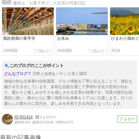
趣味は「お菓子作り」の店長の写真日記
風鈴廻廊の童学寺
お休み
ひまわり畑め
13時間前
35時間前
3日前
このブログのここがポイント
日常と自然をバランス良く描写
地域の旬な出来事や自然風景、グルメ情報を丁寧に伝えることで、身近な
魅力を引き出しています。多彩な話題を通じて季節や文化の息吹が伝わ
り、暖かさと親しみやすさを感じさせる文章が特徴です。写真や描写を効
果的に使い、静かに心に響く情景や出来事をリアルに伝達します。日々の
暮らしの豊かさに気付き、楽しみを共有できる内容となっています。
931414
11
週間IN:
675
週間OUT:
1044
月間IN:
2772
最新の記事画像