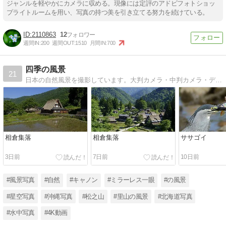
ジャンルを軽やかにカメラに収める。現像には定評のアドビフォトショッ
プライトルームを用い、写真の持つ美を引き立てる努力を続けている。
2110863
12
週間IN:
200
週間OUT:
1510
月間IN:
700
四季の風景
21
日本の自然風景を撮影しています。大判カメラ・中判カメラ・デジタル一眼カメラを使用して日本中を駆け回っています。
相倉集落
相倉集落
ササゴイ
3日前
7日前
10日前
#風景写真
#自然
#キャノン
#ミラーレス一眼
#の風景
#星空写真
#沖縄写真
#松之山
#里山の風景
#北海道写真
#水中写真
#4K動画