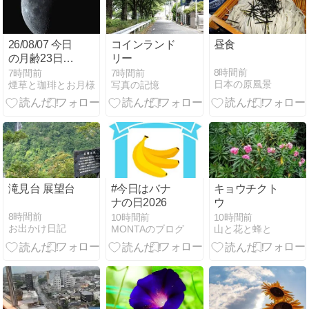
26/08/07 今日
コインランド
昼食
の月齢23日目
リー
のお月様は
8時間前
7時間前
7時間前
日本の原風景
煙草と珈琲とお月様
写真の記憶
S50くんと
BLANCAくん
で♪
滝見台 展望台
#今日はバナ
キョウチクト
ナの日2026
ウ
8時間前
10時間前
10時間前
お出かけ日記
MONTAのブログ
山と花と蜂と