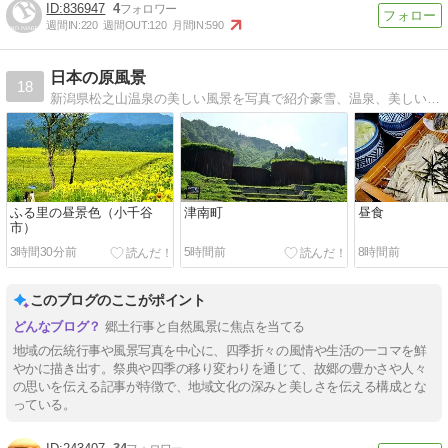
836947
4
週間IN:
220
週間OUT:
120
月間IN:
590
日本の原風景
18
新潟県松之山温泉の美しい風景を写真で紹介豪雪、温泉、美しいブナ林と棚田で知られるふるさとです。
ふる里の昼景色（小千谷
津南町
昼食
市）
3時間30分前
5時間前
8時間前
このブログのここがポイント
郷土行事と自然風景に焦点を当てる
地域の伝統行事や風景写真を中心に、四季折々の風情や生活の一コマを鮮
やかに描き出す。祭典や四季の移り変わりを通じて、故郷の豊かさや人々
の思いを伝える記事が特徴で、地域文化の深みと美しさを伝える構成とな
っている。