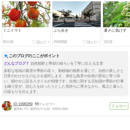
ミニトマト
ぶら歩き
暑さに負けず
51分前
25時間前
2日前
このブログのここがポイント
自然観察と季節の移ろいを丁寧に伝える文章
多彩な地域の風景や季節の花々、動植物の観察を通じて、自然の美しさと
日常のかけがえのなさを描写します。身近な風景や自然の変化に寄り添
い、穏やかに語るスタイルが特徴です。自然に関する豆知識や季節の行事
も織り交ぜ、読む人をゆったりとした気持ちに導きながら、風土と暮らし
の温もりを伝えます。
1998289
55
週間IN:
770
週間OUT:
2220
月間IN:
3660