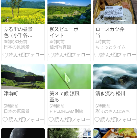
F2.8）II
ふる里の昼景
柳又ビューポ
ロースカツ弁
色（小千谷
イント
当
市）
3時間30分前
4時間前
4時間前
日本の原風景
信州写真館
ちょっとタイム
津南町
第３７候 涼風
清き流れ 松川
至る
5時間前
6時間前
6時間前
日本の原風景
彩りのさんぽみち
PIPEDREAM別館