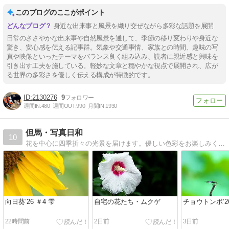
このブログのここがポイント
身近な出来事と風景を織り交ぜながら多彩な話題を展開
日常のささやかな出来事や自然風景を通して、季節の移り変わりや身近な
驚き、安心感を伝える記事群。気象や交通事情、家族との時間、趣味の写
真や映像といったテーマをバランス良く組み込み、読者に親近感と興味を
引き出す工夫を施している。軽妙な文章と穏やかな視点で展開され、広が
る世界の多彩さを優しく伝える構成が特徴的です。
2130276
9
週間IN:
480
週間OUT:
990
月間IN:
1930
但馬・写真日和
10
花を中心に四季折々の光景を届けます。優しい色彩をお楽しみください。
向日葵’26 ＃4 雫
自宅の花たち・ムクゲ
チョウトンボ’26
22時間前
2日前
3日前