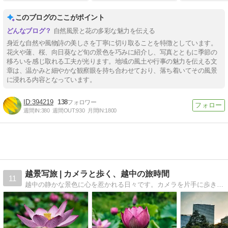
このブログのここがポイント
自然風景と花の多彩な魅力を伝える
身近な自然や風物詩の美しさを丁寧に切り取ることを特徴としています。
花火や蓮、桜、向日葵など旬の景色を巧みに紹介し、写真とともに季節の
移ろいを感じ取れる工夫が光ります。地域の風土や行事の魅力を伝える文
章は、温かみと細やかな観察眼を持ち合わせており、落ち着いてその風景
に浸れる内容となっています。
394219
138
週間IN:
380
週間OUT:
930
月間IN:
1800
越景写旅 | カメラと歩く、越中の旅時間
11
越中の静かな景色に心を惹かれる日々です。カメラを片手に歩きながら、季節の光や街角の表情、小さな旅で出会う風景をゆっくり写しています。「越景写旅 ーえっけいしゃたびー」は、静かな旅の手ざわりを写真と言葉で綴るブログです。