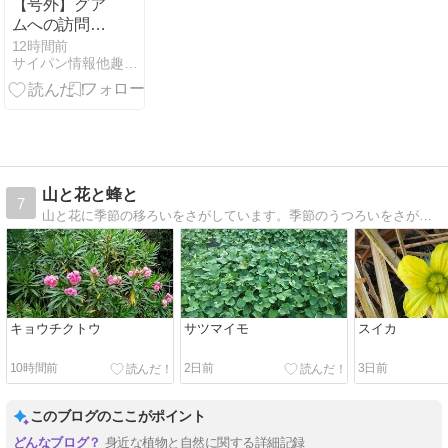
【号外】グア
ムへの訪問者
数、4カ月連
12時間前
サイパン情報他趣味の色々
続で減少【グ
アム】
山と花と蜂と
7
山と花に季節の移ろいをさがしています。季節のうつろいをさがし、蜜蜂の羽の音をききながら、野山をあるいています。
キョウチクトウ
サツマイモ
スイカ
10時間前
2日前
3日前
このブログのここがポイント
身近な植物と自然に関する詳細記録