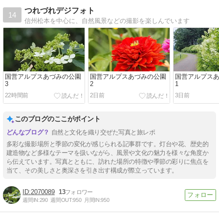
つれづれデジフォト
14
信州松本を中心に、自然風景などの撮影を楽しんでいます
国営アルプスあづみの公園
国営アルプスあづみの公園
国営アルプス
3
2
1
22時間前
2日前
3日前
このブログのここがポイント
自然と文化を織り交ぜた写真と旅レポ
多彩な撮影場所と季節の変化が感じられる記事群です。灯台や花、歴史的
建造物など多様なテーマを扱いながら、風景や文化の魅力を様々な角度か
ら伝えています。写真とともに、訪れた場所の特徴や季節の彩りに焦点を
当て、その美しさと奥深さを引き出す構成が際立っています。
2070089
13
週間IN:
290
週間OUT:
950
月間IN:
950