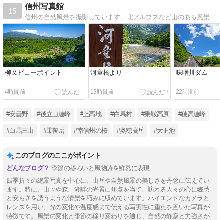
信州写真館
15
信州の自然風景を撮影しています。北アルプスなど山のある風景や、上高地・白馬村・安曇野・乗鞍高原などでの撮影がメインです。春は南信州の桜も撮影しています。NPS（Nikon Professional Services）会員
柳又ビューポイント
河童橋より
味噌川ダム
4時間前
13時間前
22時間前
#安曇野
#後立山連峰
#上高地
#白馬村
#乗鞍高原
#穂高連峰
#白馬三山
#乗鞍岳
#南信州の桜
#奥穂高岳
#大正池
このブログのここがポイント
季節の移ろいと風物詩を鮮烈に表現
四季折々の絶景写真を中心に、山岳や自然風景の美しさを丹念に伝えてい
ます。特に、山々や森、湖畔の光景に焦点を当て、訪れる人々の心に郷愁
と安らぎを誘うような情景を巧みに収めています。ハイエンドなカメラと
レンズを用い、光の変化や温度感まで伝える写実性に重点を置いた写真が
特徴です。風景の変化と季節の移り変わりを通じ、自然の静寂と力強さが