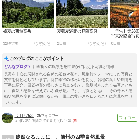
盛夏の西穂高岳
夏蕎麦満開の戸隠高原
【予告】第28
写真家協会写真
季のはざま」（8
32時間前
2日前
6日前
9/20）
このブログのここがポイント
四季折々の風景を感性豊かに伝える写真と情報
長野を中心に展開される自然の景色や花々、風物詩をテーマにした写真と
文章を特色としています。特に季節の移ろいを捉え、各地の風土や風情を
丁寧に紹介。風景や花の美しさに焦点をあて、臨場感あふれる描写ととも
に、自然の息吹を伝えている点が魅力です。写真とともに、その時々の感
動や発見を率直に記録しながら、風土の豊かさを伝えることに意識を向け
ています。
1147633
26
週間IN:
350
週間OUT:
910
月間IN:
1470
徒然なるままに。。信州の四季自然風景