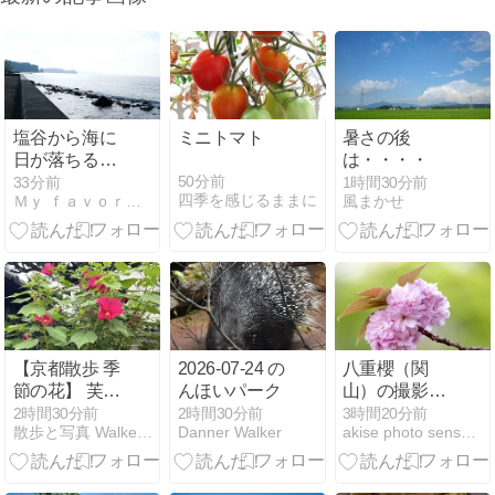
塩谷から海に
ミニトマト
暑さの後
日が落ちるま
は・・・・
で～7月の小
51分前
34分前
1時間30分前
四季を感じるままに
Ｍｙ ｆａｖｏｒｉｔｅ 〜Ｄｉａｒｙ 3
風まかせ
樽
【京都散歩 季
2026-07-24 の
八重櫻（関
節の花】 芙蓉
んほいパーク
山）の撮影
妙蓮寺【京都
（EOS-1Ds
2時間30分前
2時間30分前
3時間20分前
散歩と写真 Walker'SceneryPhotos
Danner Walker
akise photo sensuous
市上京区】
MKII +
2026年7月
NIKKOR-QC
Auto 135mm