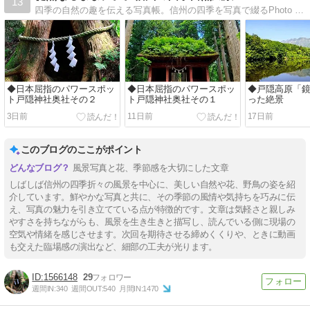
13
四季の自然の趣を伝える写真帳。信州の四季を写真で綴るPhoto Blog。撮影の参考に是非どうぞ。
◆日本屈指のパワースポッ
◆日本屈指のパワースポッ
◆戸隠高原「
ト戸隠神社奥社その２
ト戸隠神社奥社その１
った絶景
3日前
11日前
17日前
このブログのここがポイント
風景写真と花、季節感を大切にした文章
しばしば信州の四季折々の風景を中心に、美しい自然や花、野鳥の姿を紹
介しています。鮮やかな写真と共に、その季節の風情や気持ちを巧みに伝
え、写真の魅力を引き立てている点が特徴的です。文章は気軽さと親しみ
やすさを持ちながらも、風景を生き生きと描写し、読んでいる側に現場の
空気や情緒を感じさせます。次回を期待させる締めくくりや、ときに動画
も交えた臨場感の演出など、細部の工夫が光ります。
1566148
29
週間IN:
340
週間OUT:
540
月間IN:
1470