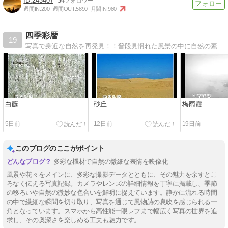
243407
34
週間IN:
200
週間OUT:
5890
月間IN:
980
四季彩暦
19
写真で身近な自然を再発見！！普段見慣れた風景の中に自然の素晴らしさを表現で出来ればと思うちょります。
白藤
砂丘
梅雨霞
5日前
12日前
19日前
このブログのここがポイント
多彩な機材で自然の微細な表情を映像化
風景や花々をメインに、多彩な撮影データとともに、その魅力を余すとこ
ろなく伝える写真記録。カメラやレンズの詳細情報を丁寧に掲載し、季節
の移ろいや自然の微妙な色合いを鮮明に捉えています。静かに流れる時間
の中で繊細な瞬間を切り取り、写真を通じて風物詩の息吹を感じられる一
角となっています。スマホから高性能一眼レフまで幅広く写真の世界を追
求し、その奥深さを楽しめる工夫も魅力です。