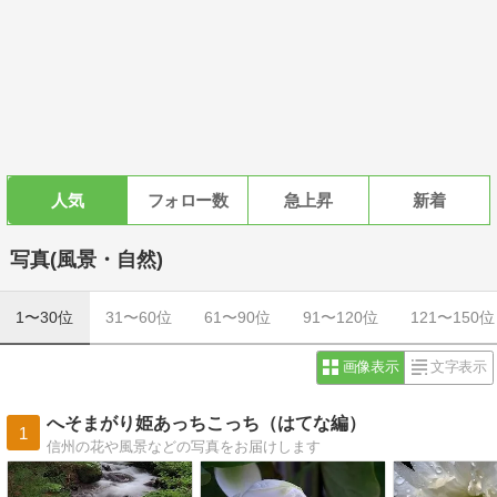
人気
フォロー数
急上昇
新着
写真(風景・自然)
1〜30位
31〜60位
61〜90位
91〜120位
121〜150位
画像表示
文字表示
へそまがり姫あっちこっち（はてな編）
1
信州の花や風景などの写真をお届けします