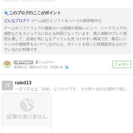
このブログのここがポイント
ゲーム紹介とソフト＆ハードの新情報中心
ゲームやソフトウェアの最新セール情報や実操レビュー、ハードウェアの
感想などをカジュアルに伝える内容になっています。購入体験やプレイ感
想を通して、読者が気になるアイテムを見つけやすい構成です。幅広いジ
ャンルや価格帯をカバーしながらも、ポイントを絞った情報提供を心がけ
ているのが特徴です。
2127719
2
週間IN:
12
週間OUT:
132
月間IN:
42
raied13
19
一言で言えば「自由」なブログです、その時々自分の感性で感じた事等を綴っています、気が向いたら見てみては、いかがでしょうか？