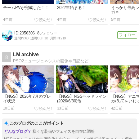
チームPVが完成した！！
2022年始まる！
うっかり最高
ガネ
4年前
4年前
5年前
2056306
8
週間IN:
60
週間OUT:
10
月間IN:
210
LM archive
8
PSO2ニュージェネシスの画像や日記など
【NGS】2026年7月のプレ
【NGS】NGSヘッドライン
【NGS】アニ
イ状況
(2026/6/30)他
カ/B,/Cをい
10日前
33日前
42日前
このブログのここがポイント
様々な装備やフェイスを自在に調整