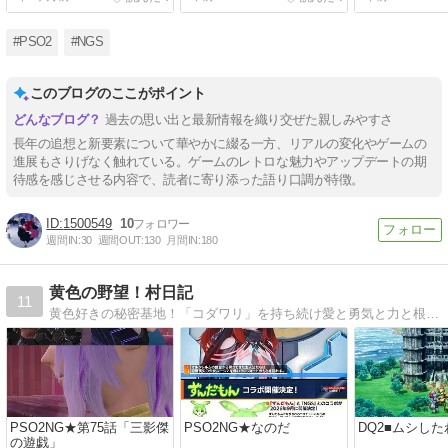
#PSO2
#NGS
このブログのここがポイント
過去の思い出と最新情報を織り交ぜた親しみやすさ
長年の追想と新要素について華やかに綴る一方、リアルの変化やゲームの
進展もさりげなく触れている。ゲームのレトロな魅力やアップデートの期
待感を感じさせる内容で、読者に寄り添った語り口調が特徴。
1500549
10
週間IN:
30
週間OUT:
130
月間IN:
180
黄色の野望！村日記
11
黄色好きの秘密基地！「コダワリ」を持ち続け愛と勇気と力と根性で逆境を打ち砕け！
PSO2NG★第75話「三影傑
PSO2NG★なのだ
DQ2■ムシした
の遊戯」