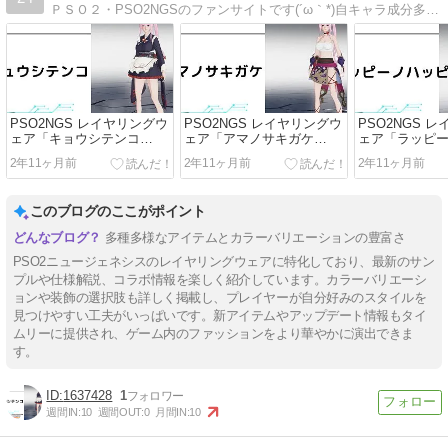
ＰＳＯ２・PSO2NGSのファンサイトです(´ω｀*)自キャラ成分多め・日記・ファション系・動画等扱っています。気になった物を随時更新していく予定です。NGSをメインとして運用します！
PSO2NGS レイヤリングウ
PSO2NGS レイヤリングウ
PSO2NGS 
ェア「キョウシテンコ
ェア「アマノサキガケ
ェア「ラッピ
[Se]」系サンプルページ
[Ba]」系サンプルページ
T2[Ou]」系
2年11ヶ月前
2年11ヶ月前
2年11ヶ月前
このブログのここがポイント
多種多様なアイテムとカラーバリエーションの豊富さ
PSO2ニュージェネシスのレイヤリングウェアに特化しており、最新のサン
プルや仕様解説、コラボ情報を楽しく紹介しています。カラーバリエーシ
ョンや装飾の選択肢も詳しく掲載し、プレイヤーが自分好みのスタイルを
見つけやすい工夫がいっぱいです。新アイテムやアップデート情報もタイ
ムリーに提供され、ゲーム内のファッションをより華やかに演出できま
す。
1637428
1
週間IN:
10
週間OUT:
0
月間IN:
10