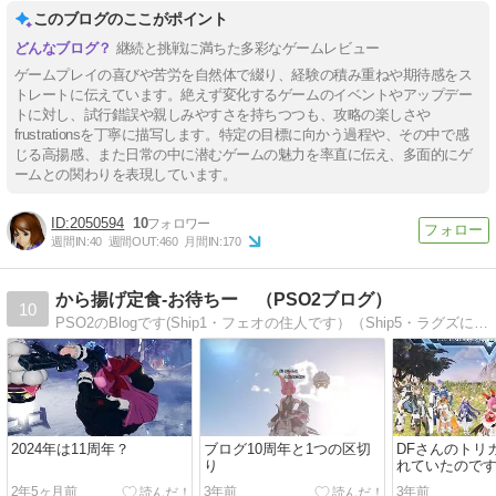
このブログのここがポイント
継続と挑戦に満ちた多彩なゲームレビュー
ゲームプレイの喜びや苦労を自然体で綴り、経験の積み重ねや期待感をス
トレートに伝えています。絶えず変化するゲームのイベントやアップデー
トに対し、試行錯誤や親しみやすさを持ちつつも、攻略の楽しさや
frustrationsを丁寧に描写します。特定の目標に向かう過程や、その中で感
じる高揚感、また日常の中に潜むゲームの魅力を率直に伝え、多面的にゲ
ームとの関わりを表現しています。
2050594
10
週間IN:
40
週間OUT:
460
月間IN:
170
から揚げ定食-お待ちー （PSO2ブログ）
10
PSO2のBlogです(Ship1・フェオの住人です）（Ship5・ラグズにも居候中）
2024年は11周年？
ブログ10周年と1つの区切
DFさんのトリ
り
れていたので
2年5ヶ月前
3年前
3年前