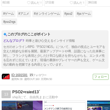
ジェムが登場！
ト内容まとめ
8日前
17日前
39日前
#ゲーム
#アニメ
#オンラインゲーム
#pso2
#pcゲーム
#pso2ngs
このブログのここがポイント
時事と遊び心交えるインサイド情報
セガのオンラインRPG『PSO2 NGS』について、独自の視点とユーモアを
交えた軽妙な分析を展開。最新アップデートや噂、話題になった出来事に
対し、フランクな表現と少しだけ辛口な鋭さを持ちながらも、エンタメ性
を忘れずに伝えています。現場の裏側やプレイヤーの声も交え、ゲーム文
化の動向を把握できる内容となっています。
1691591
15
週間IN:
30
週間OUT:
160
月間IN:
50
PSO2×raied13´
13
ship3にて、自由気ままに活動中