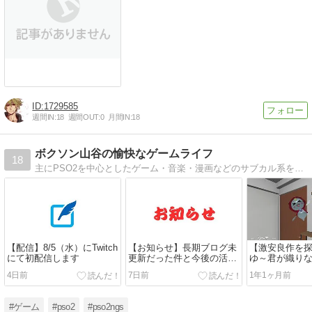
1729585
週間IN:
18
週間OUT:
0
月間IN:
18
ボクソン山谷の愉快なゲームライフ
18
主にPSO2を中心としたゲーム・音楽・漫画などのサブカル系を情報・感想を徒然と書いていくサイト
【配信】8/5（水）にTwitch
【お知らせ】長期ブログ未
【激安良作を
にて初配信します
更新だった件と今後の活動
ゆ～君が織り
について
ークコメディ
4日前
7日前
1年1ヶ月前
怖の採点』【
#ゲーム
#pso2
#pso2ngs