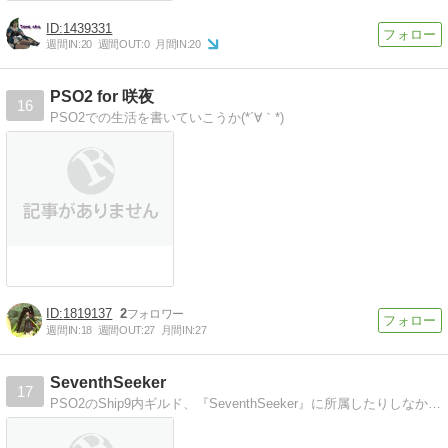
1439331
週間IN:
20
週間OUT:
0
月間IN:
20
PSO2 for 咲夜
16
PSO2での生活を書いていこうか(*´∀｀*)
1819137
2
週間IN:
18
週間OUT:
27
月間IN:
27
SeventhSeeker
17
PSO2のShip9内ギルド、『SeventhSeeker』に所属したりしなかったりのキャラクターたちが織り成したり織り成さなかったりする、 おもに腐ったり…