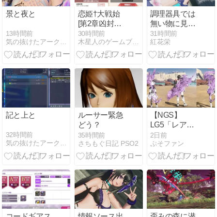
景と夜と
恋姫†大戦始
調理器具では
[第2章凶封
無い物に見え
「ステージ2
る
13時間前
30時間前
31時間前
気の抜けたアークス日記
木星人のゲームブログ
紅花栄
押し寄せる凶
封」]
記と上と
ルーサー緊急
【NGS】
どう？
LG5「レアレ
ンス」シリー
32時間前
35時間前
2日前
気の抜けたアークス日記
さちもぐ日記 PSO2
ぷそファン
ズが強すぎる
と話題に【ア
プグレも約
束】
コードギアス
情報ソース出
歪みの森に潜