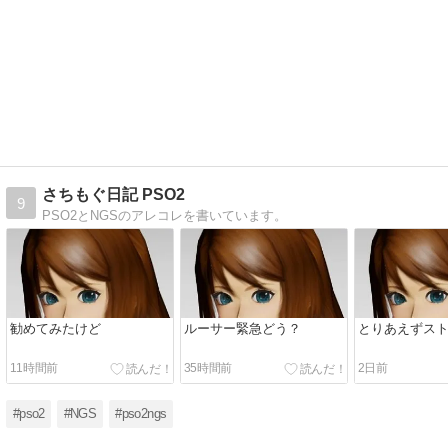
さちもぐ日記 PSO2
9
PSO2とNGSのアレコレを書いています。
勧めてみたけど
ルーサー緊急どう？
とりあえずス
11時間前
35時間前
2日前
#pso2
#NGS
#pso2ngs