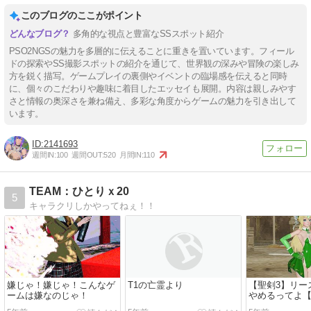
このブログのここがポイント
多角的な視点と豊富なSSスポット紹介
PSO2NGSの魅力を多層的に伝えることに重きを置いています。フィール
ドの探索やSS撮影スポットの紹介を通じて、世界観の深みや冒険の楽しみ
方を鋭く描写。ゲームプレイの裏側やイベントの臨場感を伝えると同時
に、個々のこだわりや趣味に着目したエッセイも展開。内容は親しみやす
さと情報の奥深さを兼ね備え、多彩な角度からゲームの魅力を引き出して
います。
2141693
週間IN:
100
週間OUT:
520
月間IN:
110
TEAM：ひとりｘ20
5
キャラクリしかやってねぇ！！
嫌じゃ！嫌じゃ！こんなゲ
T1の亡霊より
【聖剣3】リー
ームは嫌なのじゃ！
やめるってよ【