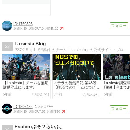
1759826
週間IN:
10
週間OUT:
0
月間IN:
20
La siesta Blog
23
PSO2 Ship1 で活動中のチーム「La siesta」の公式サイト・ブログです。日々の活動であったことや、攻略情報を出してます。
【La siesta】チームを無期
ステラの徒然日記 第48段
La siesta調
活動停止にします。
【NGSでのチームについ
Final【今ま
て】
ざいました！
5年前
5年前
5年前
1896432
1
週間IN:
10
週間OUT:
50
月間IN:
10
Esuteruぷそ２らいふ。
24