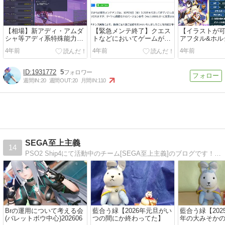
【相場】新アディ・アムダ
【緊急メンテ終了】クエス
【イラストが可
シャ等アディ系特殊能力の
トなどにおいてゲームが正
アフタル&ホル
価格/AC支援アイテムセレ
常にプレイできない問題の
ウィン]⇒[Sハ
4年前
4年前
4年前
クト4【PSO2:NGS】
対策【PSO2:NGS】
ップ【PSO2e
1931772
5
週間IN:
20
週間OUT:
20
月間IN:
110
SEGA至上主義
14
PSO2 Ship4にて活動中のチーム[SEGA至上主義]のブログです！ 4コママンガやイラスト、お役立ち情報？など盛り沢山です。
Brの運用について考える会
藍合う緑【2026年元旦がい
藍合う緑【20
(バレットボウ中心)202606
つの間にか終わってた】
年の大みそか