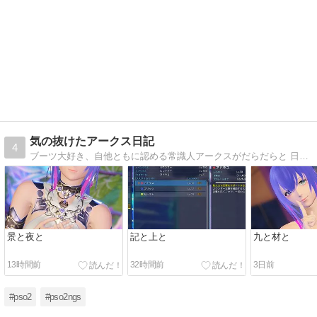
気の抜けたアークス日記
4
ブーツ大好き、自他ともに認める常識人アークスがだらだらと 日常で思ったことを綴るだけのブログ。 Phantasy Star Online2 New Genesis(PSO2NGS) Ship3 ソーンの片隅にいます
景と夜と
記と上と
九と材と
13時間前
32時間前
3日前
#pso2
#pso2ngs