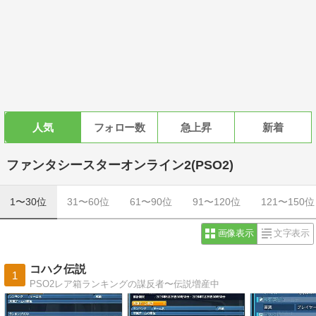
人気
フォロー数
急上昇
新着
ファンタシースターオンライン2(PSO2)
1〜30位
31〜60位
61〜90位
91〜120位
121〜150位
画像表示
文字表示
コハク伝説
1
PSO2レア箱ランキングの謀反者〜伝説増産中