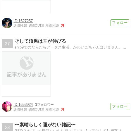
1527257
週間IN:
10
週間OUT:
0
月間IN:
10
そして沼男は耳が伸びる
27
ship9でのだらだらアークス生活、かわいこちゃんはいません。割と真面目にesと向き合った記事を書いたりもしています（'ω'ｎ）
1658924
1
週間IN:
10
週間OUT:
0
月間IN:
10
〜素晴らしく運がない雑記〜
28
PSO２のプレイ日記を中心に綴ってます【レアなんて】相互リンク切実に募集中\( 'ω')／【なかったんや】