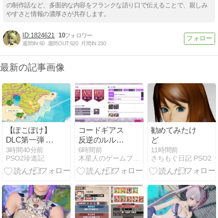
の制作話など、多面的な内容をフランクな語り口で伝えることで、親しみ
やすさと情報の濃厚さが共存します。
1824621
10
週間IN:
60
週間OUT:
620
月間IN:
230
最新の記事画像
【ぽこぽけ】
コードギアス
勧めてみたけ
DLC第一弾 ブ
反逆のルルー
ど
クブクうみぞ
シュ ロストス
3時間40分前
6時間前
11時間前
PSO2珍道記
木星人のゲームブログ
さちもぐ日記 PSO2
この街 感想
トーリーズ[3
章その想い、
すれ違って
「3章3ー2」