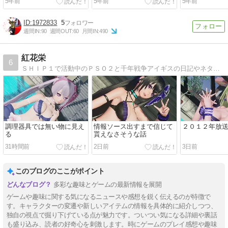
5年前
5年前
5年前
1972833
5
週間IN:
90
週間OUT:
60
月間IN:
490
紅花栄
6
ＳＨＩＰ１で活動中のＰＳＯ２と千年戦争アイギスの日記やネタ、動画を投稿しています。
調理器具では無い物に見え
情報ソース出すまで信じて
２０１２年放
る
貰えなさそうな話
31時間前
2日前
3日前
このブログのここがポイント
多彩な趣味とゲームの最新情報を展開
ゲームや趣味に関する気になるニュースや感想を鋭く伝えるのが特徴で
す。キャラクターの変遷や新しいアイテムの情報を具体的に紹介しつつ、
独自の視点で掘り下げている点が魅力です。ついつい気になる詳細や裏話
も盛り込み、読者の好奇心を刺激します。時にゲームのプレイ感想や趣味