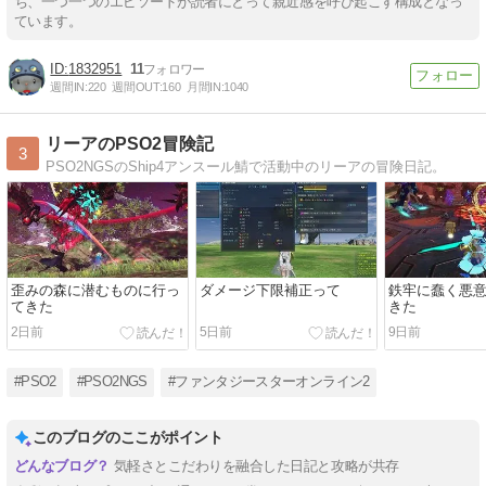
ち、一つ一つのエピソードが読者にとって親近感を呼び起こす構成となっ
ています。
1832951
11
週間IN:
220
週間OUT:
160
月間IN:
1040
リーアのPSO2冒険記
3
PSO2NGSのShip4アンスール鯖で活動中のリーアの冒険日記。
歪みの森に潜むものに行っ
ダメージ下限補正って
鉄牢に蠢く悪意
てきた
きた
2日前
5日前
9日前
#PSO2
#PSO2NGS
#ファンタジースターオンライン2
このブログのここがポイント
気軽さとこだわりを融合した日記と攻略が共存