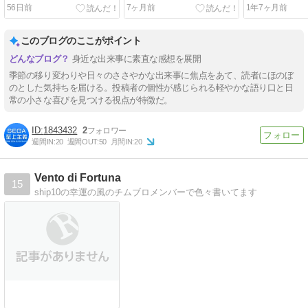
少々】
56日前
7ヶ月前
1年7ヶ月前
このブログのここがポイント
身近な出来事に素直な感想を展開
季節の移り変わりや日々のささやかな出来事に焦点をあて、読者にほのぼ
のとした気持ちを届ける。投稿者の個性が感じられる軽やかな語り口と日
常の小さな喜びを見つける視点が特徴だ。
1843432
2
週間IN:
20
週間OUT:
50
月間IN:
20
Vento di Fortuna
15
ship10の幸運の風のチムブロメンバーで色々書いてます