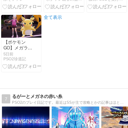
ル40… 8/5は
アップデート
盛り沢山！？
全て表示
貴様ら何から
始める？( •᷄ὤ•᷅
)
【ポケモン
GO】メガライ
チュウはどっ
5日前
PSO2珍道記
ちを育成すべ
きか
るがーとメガネの赤い糸
7
PSO2のプレイ日記です。最近はSSが主で攻略とかの記事はほとんどありませーん。