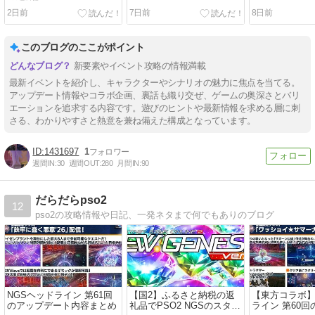
2日前
7日前
8日前
このブログのここがポイント
新要素やイベント攻略の情報満載
最新イベントを紹介し、キャラクターやシナリオの魅力に焦点を当てる。
アップデート情報やコラボ企画、裏話も織り交ぜ、ゲームの奥深さとバリ
エーションを追求する内容です。遊びのヒントや最新情報を求める層に刺
さる、わかりやすさと熱意を兼ね備えた構成となっています。
1431697
1
週間IN:
30
週間OUT:
280
月間IN:
90
だらだらpso2
12
pso2の攻略情報や日記、一発ネタまで何でもありのブログ
NGSヘッドライン 第61回
【国2】ふるさと納税の返
【東方コラボ】
のアップデート内容まとめ
礼品でPSO2 NGSのスター
ライン 第60