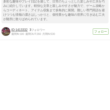
多彩な趣味やプレイ日記を通して、日常のちょっとした楽しみや工夫を巧
みに紹介しています。軽快な文章と親しみやすさが魅力で、ゲーム攻略か
らコーディネート、アイテム収集まで多角的に展開。難しい専門用語を避
けつつも情報の濃さはしっかりと、個性豊かな趣味の世界に引き込む工夫
が随所に散りばめられています。
1413332
3
週間IN:
100
週間OUT:
260
月間IN:
530