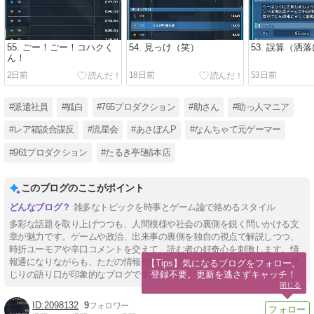
55. ごー！ごー！コハクく
54. 見っけ（笑）
53. 誤算（洒
ん！
2日前
18日前
53日前
#派遣社員
#狐白
#765プロダクション
#助さん
#助っ人マニア
#レア箱談合謀反
#流星会
#あさぽんP
#なんちゃて元ゲーマー
#961プロダクション
#たるき亭5鯖本店
このブログのここがポイント
雑多なトピックを時事とゲーム論で絡めるスタイル
多彩な話題を取り上げつつも、人間模様や社会の裏側を鋭く問いかける文
章が魅力です。ゲームや政治、出来事の裏側を独自の視点で解説しつつ、
時折ユーモアや辛口コメントを交えて、読む者の好奇心を刺激します。情
報通になりながらも、ただの情報発信にとどまらず、目線の鋭さと冗談交
【Tips】気になるブログをフォロー。

登録不要。更新を逃さずキャッチ！
じりの語り口が印象的なブログです。
閉じる
2098132
9