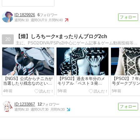
1829926
6
週間IN:
10
週間OUT:
0
月間IN:
40
【煌】しろちーク×まったりんブログ2ch
20
主に、PSO2/DIVA/PSPo2i中心にゲーム記事＆ゲーム動画投稿等書きます。たまには料理、スポーツ、日常生活等のリアルな出来事も書きますが、週に１，２回…
【NGS】公式からナニカが
【PSO2】過去８年分のメ
【PSO2】７
当選したり残念なのといろ
モリアル「ベスト３発
号ダークブリ
いろと
表！」
得！！
4年前
5年前
5年前
1233867
12
週間IN:
10
週間OUT:
30
月間IN:
30