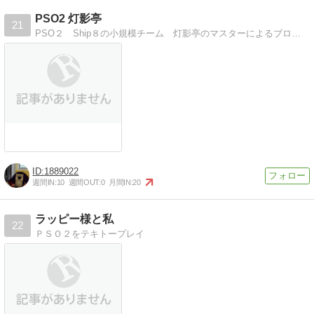
PSO2 灯影亭
21
PSO２ Ship８の小規模チーム 灯影亭のマスターによるブログです
1889022
週間IN:
10
週間OUT:
0
月間IN:
20
ラッピー様と私
22
ＰＳＯ２をテキトープレイ