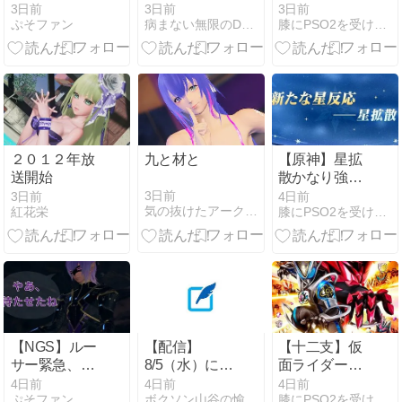
更新！今回は
さん」「プレ
性能が公開さ
3日前
3日前
3日前
ぷそファン
病まない無限のDの世界
膝にPSO2を受けてしまってな…
バトルもある
ステ物理ディ
れました 旅人
ぞ！そして続
スク生産を終
用武器強すぎ
きが気になる
了】Vol.137
ませんか？っ
展開へ…【三
て話
影傑】
２０１２年放
九と材と
【原神】星拡
送開始
散かなり強そ
う…というか
3日前
3日前
4日前
気の抜けたアークス日記
紅花栄
膝にPSO2を受けてしまってな…
サンドローネ
更に強化され
てて草
【NGS】ルー
【配信】
【十二支】仮
サー緊急、新
8/5（水）に
面ライダーマ
武器、東方コ
Twitchにて初
イス製作発表
4日前
4日前
4日前
ぷそファン
ボクソン山谷の愉快なゲームライフ
膝にPSO2を受けてしまってな…
ラボ、EXレベ
配信します
PVの話