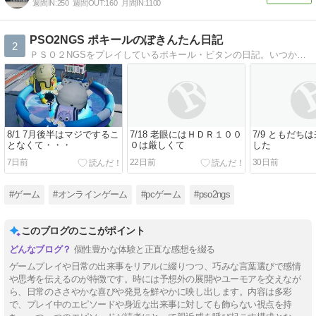
週間IN:
250
週間OUT:
160
月間IN:
1100
PSO2NGS ポキールのぽきんたん日記
2
ＰＳＯ２NGSをプレイしているポキール・ビタンの日記。いつか終わりを迎えるときに、懐かしく振り返れたら・・・と思います
8/1 7月後半はマジでするこ
7/18 老眼にはＨＤＲ１００
7/9 ともだち
となくて・・・
０は厳しくて
した
7日前
22日前
30日前
#ゲーム
#オンラインゲーム
#pcゲーム
#pso2ngs
このブログのここがポイント
個性豊かな体験と正直な感想を綴る
ゲームプレイや日常の出来事をリアルに綴りつつ、巧みな言葉選びで感情
や思考を伝えるのが特徴です。時には予想外の展開やユーモアを交えなが
ら、日常のささやかな喜びや発見を鮮やかに映し出します。内容は多彩
で、プレイ中のエピソードや身近な出来事に対しても飾らない視点を持