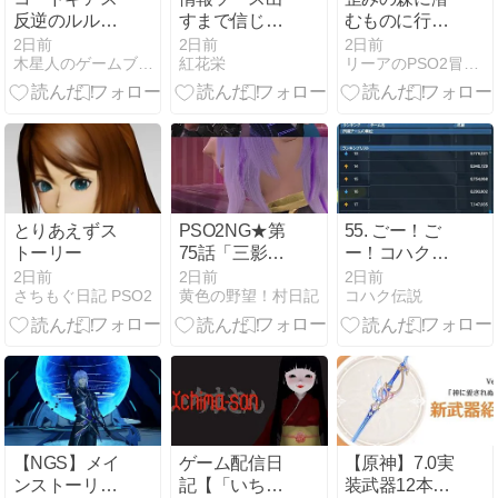
反逆のルルー
すまで信じて
むものに行っ
シュ ロストス
貰えなさそう
てきた
2日前
2日前
2日前
木星人のゲームブログ
紅花栄
リーアのPSO2冒険記
トーリーズ[3
な話
章その想い、
すれ違って
「3章3ー1」
とりあえずス
PSO2NG★第
55. ごー！ご
トーリー
75話「三影傑
ー！コハクく
の遊戯」
ん！
2日前
2日前
2日前
さちもぐ日記 PSO2
黄色の野望！村日記
コハク伝説
【NGS】メイ
ゲーム配信日
【原神】7.0実
ンストーリー
記【「いちま
装武器12本の