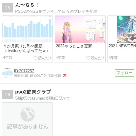
ん〜ＧＳ！
25
PSO2のNGSをプレイして日々のプレイを配信
５か月振りにBlog更新
2022やっとこさ更新
2021 NEWGEN
（Twitterがんばってたｗ）
4年前
4年前
5年前
2077267
週間IN:
10
週間OUT:
0
月間IN:
10
pso2筋肉クラブ
26
Ship05のazumaの活動日誌です