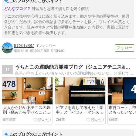
このブログのここがポイント
練習法と思考の切り口を鋭く解説
テニスの技術や心構えに深く切り込みます。動きや準備の重要性や、道具
選びのこだわり、試合の裏話まで多彩なテーマを扱い、プレイの本質と向
き合います。読みやすさと情報の密度を兼ね備えた内容で、実践に直結す
る知恵と気づきを読者へ提供します。
2017887
7
週間IN:
40
週間OUT:
300
月間IN:
90
うちとこの運動能力開発ブログ（ジュニアテニス&少年野球編）
11
息子が立ち上がった頃からいまいち運動神経がないな、と感じてしまったんです。僕も妻も運動神経で困ったことがなかったので、この子どうする？と最初は思ったんですが、なら一緒に運動能力開発していこ、と様々なことに取り組んできた結果がこれだ、です。
大人から始めるテニスの鉄
ピアノを通して考えた「集
市営コート、
則（痛みから学べること、
中」と「パフォーマンス」
ともったいな
体との向き合い方）
の関係
8時間前
2日前
3日前
このブログのここがポイント