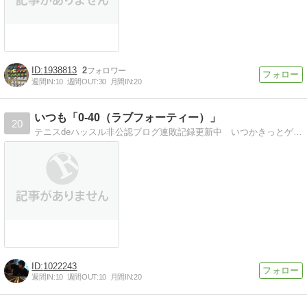
1938813
2
週間IN:
10
週間OUT:
30
月間IN:
20
いつも「0-40（ラブフォーティー）」
20
テニスdeハッスル非公認ブログ連敗記録更新中 いつかきっとゲットできるはずの１勝めざして 今日もコートへ
1022243
週間IN:
10
週間OUT:
10
月間IN:
20