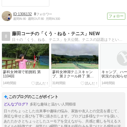
1306132
8
週間IN:
80
週間OUT:
80
月間IN:
300
藤田コーチの「くう・ねる・テニス」NEW
8
日々の「くう、ねる、テニス」を大公開。テニスの話題は？というお声もありますが、たまにはためになることもあるかも！？ TYテニスキャンプバージョンです。
蓼科女神湖で初挑戦 第
蓼科女神湖テニスキャン
キャンプ、ハ
1104回
プ、第２クール終了 第
状況のお知ら
1103回
14時間前
31時間前
14時間前
このブログのここがポイント
多彩な趣味と温かい人間模様
日々のちょっとした出来事や趣味の悩み、家族や友人との交流を通じて、
身近な幸せと喜びを丁寧に描き出します。ブログは多様なテーマを扱い、
あたたかさとちょっとしたユーモアを交えながら、共感と癒しを与えるス
タイルが特徴です。何気ない瞬間にも輝きや面白みを見つけとる感性が光