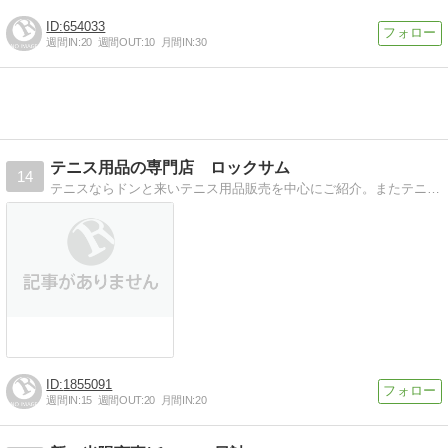
654033
週間IN:
20
週間OUT:
10
月間IN:
30
テニス用品の専門店 ロックサム
14
テニスならドンと来いテニス用品販売を中心にご紹介。またテニスの技術・大会情報・結果情報をお伝えします
1855091
週間IN:
15
週間OUT:
20
月間IN:
20