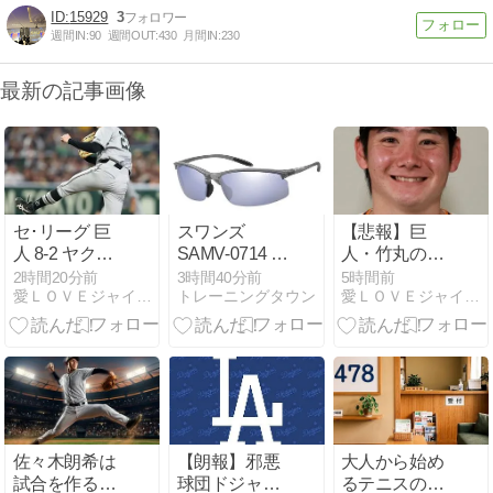
15929
3
週間IN:
90
週間OUT:
430
月間IN:
230
最新の記事画像
セ･リーグ 巨
スワンズ
【悲報】巨
人 8-2 ヤクル
SAMV-0714 軽
人・竹丸の魔
ト [8/8] 巨人・
量スポーツサ
法がすっかり
2時間20分前
3時間40分前
5時間前
愛ＬＯＶＥジャイアンツ
トレーニングタウン
愛ＬＯＶＥジャイアンツ
竹丸6回1失
ングラスをレ
解けてしま
点、3回に打
ビュー
う…
者一巡5得
点、浦田3安
打3打点 ヤク
ルト高橋6失
点KO
佐々木朗希は
【朗報】邪悪
大人から始め
試合を作る
球団ドジャー
るテニスの鉄