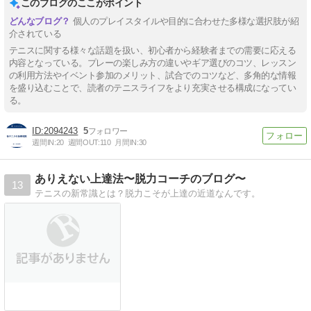
このブログのここがポイント
個人のプレイスタイルや目的に合わせた多様な選択肢が紹
介されている
テニスに関する様々な話題を扱い、初心者から経験者までの需要に応える
内容となっている。プレーの楽しみ方の違いやギア選びのコツ、レッスン
の利用方法やイベント参加のメリット、試合でのコツなど、多角的な情報
を盛り込むことで、読者のテニスライフをより充実させる構成になってい
る。
2094243
5
週間IN:
20
週間OUT:
110
月間IN:
30
ありえない上達法〜脱力コーチのブログ〜
13
テニスの新常識とは？脱力こそが上達の近道なんです。