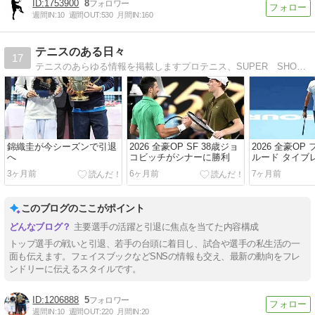
1753900
8
週間IN:
10
週間OUT:
530
月間IN:
160
テニスのある日々
17
テニスのあらゆる情報を掲載しますプロテニス、SUPER SHOT、テニス本、こぼれ話まで
錦織圭が今シーズンで引退
2026 全豪OP SF 38歳ジョ
2026 全豪OP
へ
コビッチがシナーに勝利
ルード タイブ
3ヶ月前
6ヶ月前
7ヶ月前
このブログのここがポイント
主要選手の活躍と引退に焦点を当てた内容構成
トップ選手の戦いと引退、若手の台頭に着目し、試合や選手の私生活の一
面も伝えます。フェイスブックなどSNSの情報も交え、最新の動向をフレ
ンドリーに伝えるスタイルです。
1206888
5
週間IN:
10
週間OUT:
220
月間IN:
20