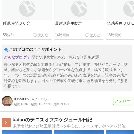
睡眠時間３０分
最新米雇用統計
体感温度３８℃
55分前
14時間前
16時間前
このブログのここがポイント
歴史や現代文化を彩る多彩な話題を網羅
長い歴史と現代の最新動向を巧みに描写しています。祭りやスポーツ、交
通、経済など身近な話題からグローバルな視点まで、幅広く取り扱いま
す。一つ一つの話題に鋭い視点と温かみのある表現を添え、読者の共感と
好奇心を刺激します。日々の出来事や伝統行事に宿る価値を再発見できる
内容です。
24689
6
週間IN:
340
週間OUT:
2990
月間IN:
1500
katsuのテニスオフスケジュール日記
3
多摩北部および埼玉県所沢市を中心に、テニスオフやベアを開催中！ 開催スケジュールの他にテニス活動も併せて紹介します。