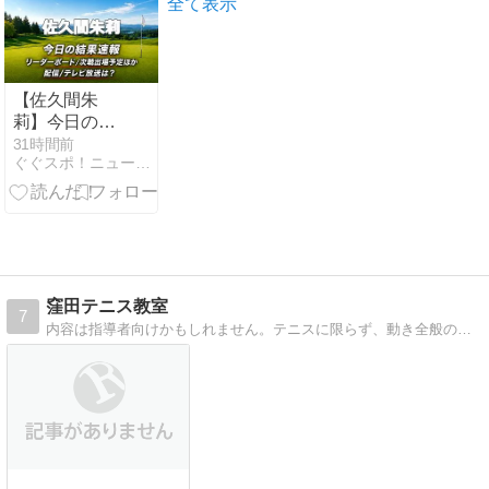
尚は13回激闘
でジャンル別
全て表示
を制す
紹介
【佐久間朱
莉】今日の結
果速報・リー
31時間前
ぐぐスポ！ニュース速報 | スポーツ専門サイト
ダーボード｜
配信/テレビ放
送・出場予定
2026
窪田テニス教室
7
内容は指導者向けかもしれません。テニスに限らず、動き全般の技術、指導法などです。