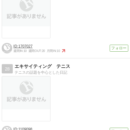
1707027
週間IN:
10
週間OUT:
20
月間IN:
10
エキサイティング テニス
28
テニスの話題を中心とした日記
1109098