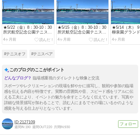
★5/22（金）8：30-10：30
★5/15（金）8：30-10：30
★5/14（木） 9
所沢航空記念公園テニスコ
所沢航空記念公園テニスコ
柳泉園グラン
ート 一般初中級から 楽し
ート 一般初中級から 楽し
スコート（東久
4ヶ月前
4ヶ月前
4ヶ月前
くダブルス♪
くダブルス♪
般初中級から 
ム♪
#テニスオフ
#テニスベア
このブログのここがポイント
臨場感重視のダイレクトな映像と交流
スポーツやレクリエーションの現場を鮮やかに描写し、観戦や参加の臨場
感を伝える内容が特徴です。実際の雰囲気や音、スピード感をリアルに伝
える工夫により、イベントの魅力を余すところなく伝えています。写真や
詳細な情景描写が加わることで、読む人にまるでその場にいるかのような
感覚を与える仕上がりとなっています。
2127109
週間IN:
190
週間OUT:
220
月間IN:
930