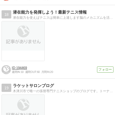
潜在能力を発揮しよう！最新テニス情報
18
潜在能力を使えばテニスは簡単に上達します脳のメカニズムを活用すると潜在能力を発揮します！上達の鍵はα波です^^
194469
週間IN:
10
週間OUT:
60
月間IN:
20
ラケットサロンブログ
19
木津川市で唯一の張替専門テニスショップのブログです。トーナメントストリンガーの師匠に少しでも近づくため日々努力…