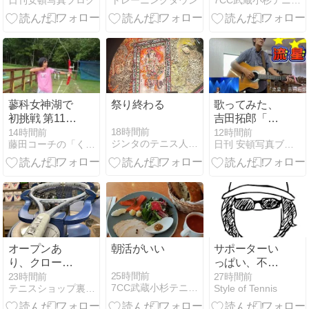
日刊安頓写真ブログ
トレーニングタウン
7CC武蔵小杉テニススクールSTAFFブログ
りです
ョニング機器
の魅力
蓼科女神湖で
祭り終わる
歌ってみた、
初挑戦 第1104
吉田拓郎「流
回
星」、弾き語
18時間前
14時間前
12時間前
ジンタのテニス人生！
藤田コーチの「くう・ねる・テニス」NEW
日刊 安頓写真ブログ
りです
オープンあ
朝活がいい
サポーターい
り、クローズ
っぱい、不調
あり
いっぱいのテ
25時間前
23時間前
27時間前
7CC武蔵小杉テニススクールSTAFFブログ
テニスショップ裏日記
Style of Tennis
ニス民はなぜ
靴を買い替え