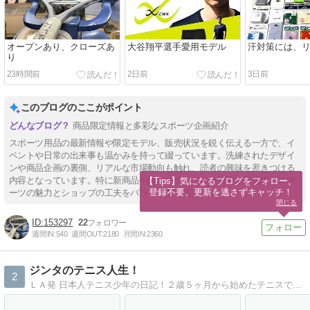
オープンあり、クローズあ
大谷翔平選手愛用モデル
汗対策には、
り
23時間前
2日前
3日前
このブログのここがポイント
商品限定情報と多彩なスポーツ企画紹介
スポーツ用品の最新情報や限定モデル、販売状況を鋭く伝える一方で、イ
ベントや日常の出来事も温かみを持って綴っています。洗練されたデザイ
ンや商品企画の裏側、リアルな市場動向も触れ、読者の興味を惹きつける
内容となっています。特に新商品や限定モデルの詳細説明が秀逸で、スポ
【Tips】気になるブログをフォロー。

登録不要。更新を逃さずキャッチ！
ーツの魅力とショップの工夫をバランスよく届けます。
閉じる
153297
22
週間IN:
540
週間OUT:
2180
月間IN:
2360
ジンタのテニス人生！
2
ＬＡ発 日本人テニス少年の日記！２歳５ヶ月から始めたテニスで世界の頂点を目指す！