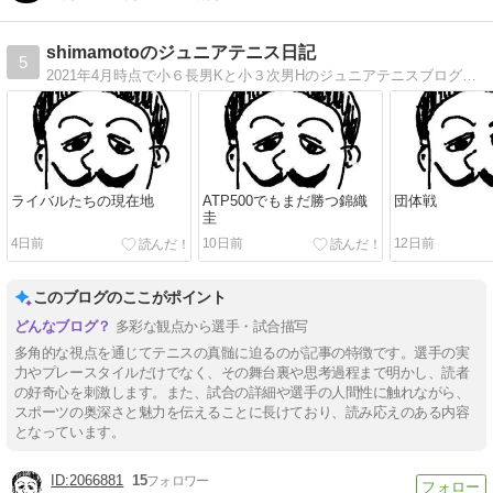
shimamotoのジュニアテニス日記
5
2021年4月時点で小６長男Kと小３次男Hのジュニアテニスブログです。
ライバルたちの現在地
ATP500でもまだ勝つ錦織
団体戦
圭
4日前
10日前
12日前
このブログのここがポイント
多彩な観点から選手・試合描写
多角的な視点を通じてテニスの真髄に迫るのが記事の特徴です。選手の実
力やプレースタイルだけでなく、その舞台裏や思考過程まで明かし、読者
の好奇心を刺激します。また、試合の詳細や選手の人間性に触れながら、
スポーツの奥深さと魅力を伝えることに長けており、読み応えのある内容
となっています。
2066881
15