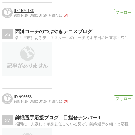
1520186
週間IN:
10
週間OUT:
20
月間IN:
10
西浦コーチのつぶやきテニスブログ
26
名古屋市にあるテニススクールのコーチです毎日の出来事・ワンポイントアドバイスをつぶやいています。
996558
週間IN:
10
週間OUT:
20
月間IN:
10
錦織選手応援ブログ 目指せナンバー１
27
福岡に一人寂しく単身赴任している男が、錦織選手を細々と応援するブログです。