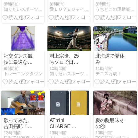
も、ドジャー
ス、7連敗
則（痛みから
8時間前
8時間前
8時間前
知りたいスポーツNEWS
愛ＬＯＶＥジャイアンツ
うちとこの運動能力開発ブログ（ジュニアテニス&少年野球編）
ス7連敗！8月
www
学べること、
未だ勝利なし
体との向き合
の深刻事態
い方）
社交ダンス競
村上宗隆、25
北海道で夏休
技に最適なオ
号ソロで日本
み
ーダーメード
人メジャー1
9時間前
10時間前
11時間前
トレーニングタウン
知りたいスポーツNEWS
テニス万歳！
ドレス
年目最多本塁
打記録を更
新！大谷・岡
本との争いも
激化
歌ってみた、
ATmini
夏の醍醐味そ
吉田拓郎「流
CHARGE 軽
の④
星」、弾き語
量コンディシ
12時間前
13時間前
13時間前