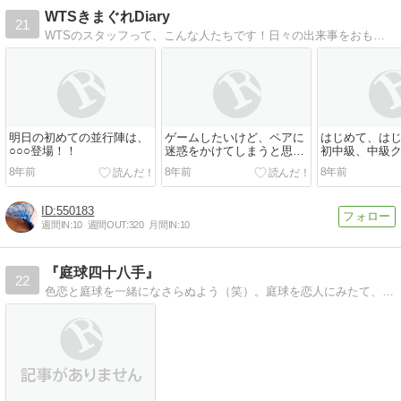
WTSきまぐれDiary
21
WTSのスタッフって、こんな人たちです！日々の出来事をおもしろおかしく紹介していきます！
明日の初めての並行陣は、
ゲームしたいけど、ペアに
はじめて、は
○○○登場！！
迷惑をかけてしまうと思っ
初中級、中級ク
て、躊躇しているあなたへ
ｸﾞﾓｸﾞタイム
8年前
8年前
8年前
勝敗に関係な
間を過ごした
550183
週間IN:
10
週間OUT:
320
月間IN:
10
『庭球四十八手』
22
色恋と庭球を一緒になさらぬよう（笑）。庭球を恋人にみたて、四十八手をお伝えしたく候。