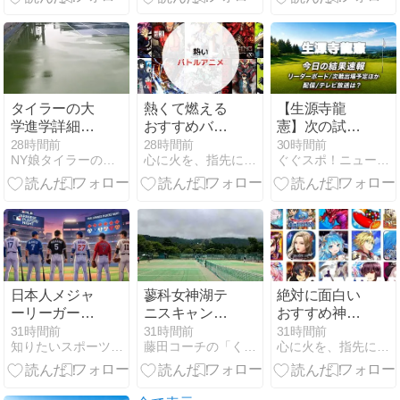
ないんだろう
タイラーの大
熱くて燃える
【生源寺龍
学進学詳細な
おすすめバト
憲】次の試
ど
ル・アクショ
合・出場予定
28時間前
28時間前
30時間前
NY娘タイラーのジュニアテニスブログ
心に火を、指先にペンを
ぐぐスポ！ニュース速報 | スポーツ専門サイト
ンアニメ2026
2026｜テレビ
放送・今日の
速報
日本人メジャ
蓼科女神湖テ
絶対に面白い
ーリーガー8
ニスキャン
おすすめ神ゲ
月7日まと
プ、第２クー
ー・RPGアプ
31時間前
31時間前
31時間前
知りたいスポーツNEWS
藤田コーチの「くう・ねる・テニス」NEW
心に火を、指先にペンを
め！延長サヨ
ル終了 第1103
リランキング |
ナラ決着が2
回
新作から殿堂
試合、吉田正
入り神ゲーま