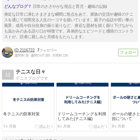
日常のささやかな視点と育児・趣味の記録
身近な日常に潜むさまざまな瞬間に焦点をあて、家族の交流や趣味のテニ
スを通じて垣間見る人生の一コマを描いています。親子の会話や習い事の
風景、成長や自分自身の振り返りなど、身近な題材を鋭く掘り下げながら
も温かみのある語り口が特徴です。具体的なエピソードと感情のコントラ
ストが、読者に親しみと共感をもたらします。
2116722
7
週間IN:
35
週間OUT:
265
月間IN:
135
テニスな日々
12
テニスブログです
冬テニスの防寒対策
ドリームコーチングを利用
ボールの硬さ
してみた(テニス編)
担について
7ヶ月前
8ヶ月前
9ヶ月前