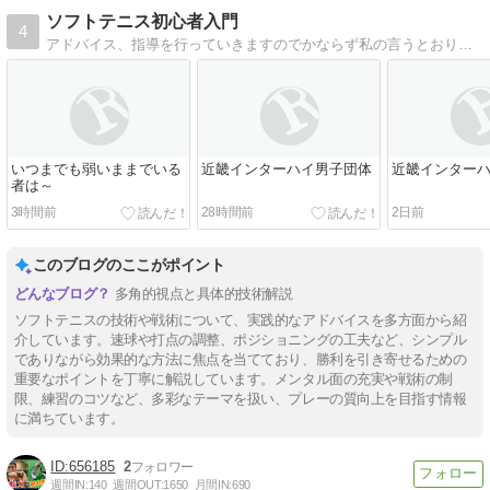
ソフトテニス初心者入門
4
アドバイス、指導を行っていきますのでかならず私の言うとおりにすればうまくなりますから ここを覗いたあなたはラッキー!
いつまでも弱いままでいる
近畿インターハイ男子団体
近畿インター
者は～
3時間前
28時間前
2日前
このブログのここがポイント
多角的視点と具体的技術解説
ソフトテニスの技術や戦術について、実践的なアドバイスを多方面から紹
介しています。速球や打点の調整、ポジショニングの工夫など、シンプル
でありながら効果的な方法に焦点を当てており、勝利を引き寄せるための
重要なポイントを丁寧に解説しています。メンタル面の充実や戦術の制
限、練習のコツなど、多彩なテーマを扱い、プレーの質向上を目指す情報
に満ちています。
656185
2
週間IN:
140
週間OUT:
1650
月間IN:
690