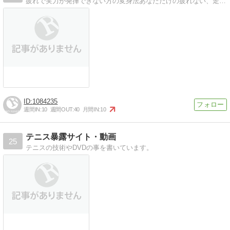
疲れで実力が発揮できない方の変身法あなただけの疲れない、走る、止まる、回転する方法を発見できます
1084235
週間IN:
10
週間OUT:
40
月間IN:
10
テニス暴露サイト・動画
25
テニスの技術やDVDの事を書いています。