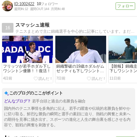
1002422
10
週間IN:
12
週間OUT:
144
月間IN:
48
スマッシュ速報
16
テニスまとめで主に錦織選手を中心的に記事にしています。まだ始めたばかりで拙い部分もあると思いますが、よろしくお願いします。
フリッツが若手ホダル下し
錦織撃破の19歳ホダルがム
【朗報】錦織
ワシントン優勝！！復活！
ゼッティも下しワシントン
下しワシント
ベスト4へ！！もう実力は
破！！
4日前
7日前
11日前
TOP10級！？
このブログのここがポイント
若手台頭と過去の名勝負を融合
国内外のテニス事情を多角的に伝え、若手の躍進や伝統的名勝負を鮮やか
に切り取る。鮮烈な勝負の瞬間と選手の素顔に迫り、熱戦の興奮と未来へ
の期待を見事に描き出す。スポーツの進化と人生の舞台裏を感じさせる内
容で、観戦の興奮を刺激する。