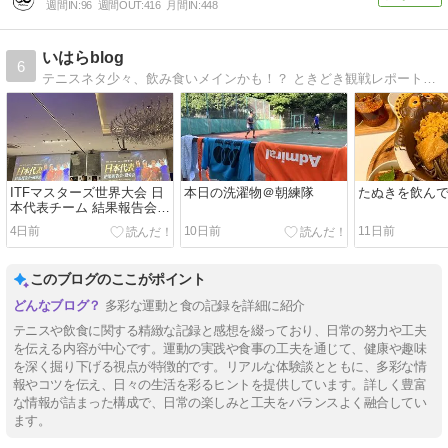
週間IN:
96
週間OUT:
416
月間IN:
448
いはらblog
6
テニスネタ少々、飲み食いメインかも！？ ときどき観戦レポートも☆
ITFマスターズ世界大会 日
本日の洗濯物＠朝練隊
たぬきを飲ん
本代表チーム 結果報告会・
慰労会 in 東京
4日前
10日前
11日前
このブログのここがポイント
多彩な運動と食の記録を詳細に紹介
テニスや飲食に関する精緻な記録と感想を綴っており、日常の努力や工夫
を伝える内容が中心です。運動の実践や食事の工夫を通じて、健康や趣味
を深く掘り下げる視点が特徴的です。リアルな体験談とともに、多彩な情
報やコツを伝え、日々の生活を彩るヒントを提供しています。詳しく豊富
な情報が詰まった構成で、日常の楽しみと工夫をバランスよく融合してい
ます。