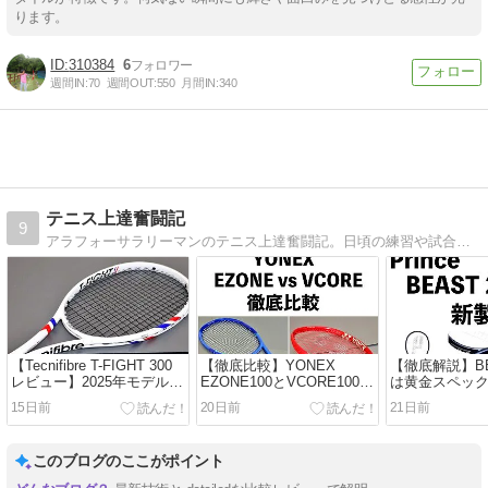
ります。
310384
6
週間IN:
70
週間OUT:
550
月間IN:
340
テニス上達奮闘記
9
アラフォーサラリーマンのテニス上達奮闘記。日頃の練習や試合を通じて気が付いたテニス上達のヒントや新作テニスギアのインプレが中心です。
【Tecnifibre T-FIGHT 300
【徹底比較】YONEX
【徹底解説】BEA
レビュー】2025年モデルの
EZONE100とVCORE100は
は黄金スペッ
特徴を徹底解説
どっちがおすすめ？実際の
ポイント5選
15日前
20日前
21日前
使用感と選び方
このブログのここがポイント