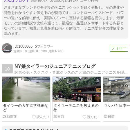
最新技術と detailedな比較レビューで解明
さまざまなブランドやモデルのテニスラケットを鋭く分析し、その進化や
特徴をわかりやすく伝えるのが特徴です。コントロールやスピード、パワ
ーの違いを的確に伝え、実際のプレーに直結する情報を提供します。最新
モデルの詳細解説や比較を通じて、最適な一品選びをサポートする内容と
なっています。知識と見識を兼ね備えた解説で、テニス愛好者の理解度を
深めます。
1803065
5
週間IN:
50
週間OUT:
180
月間IN:
610
NY娘タイラーのジュニアテニスブログ
10
関東公認・スクスク・育成クラスのこと娘のジュニアテニスを綴るママの日記
タイラーの大学進学詳細な
タイラーテニスを教えるの
ラケバと日本
ど
巻
28時間前
20日前
35日前