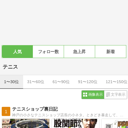
人気
フォロー数
急上昇
新着
テニス
1〜30位
31〜60位
61〜90位
91〜120位
121〜150位
画像表示
文字表示
テニスショップ裏日記
1
神戸の小さなテニスショップ店長の小ネタ。ときどき暴走して、怒られています。関係者のみなさまゴメンナサイ。