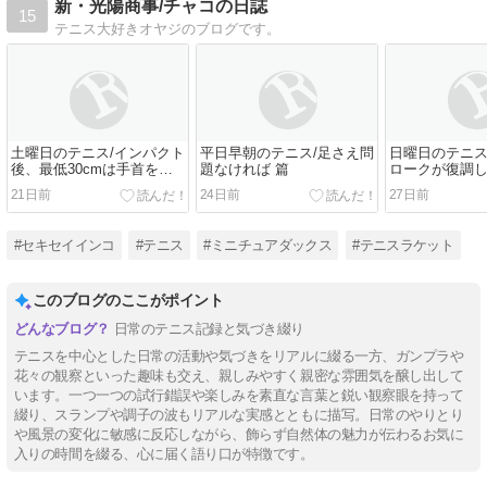
新・光陽商事/チャコの日誌
15
テニス大好きオヤジのブログです。
土曜日のテニス/インパクト
平日早朝のテニス/足さえ問
日曜日のテニス
後、最低30cmは手首を固
題なければ 篇
ロークが復調
定したままに 篇
いんだが 篇
21日前
24日前
27日前
#セキセイインコ
#テニス
#ミニチュアダックス
#テニスラケット
このブログのここがポイント
日常のテニス記録と気づき綴り
テニスを中心とした日常の活動や気づきをリアルに綴る一方、ガンプラや
花々の観察といった趣味も交え、親しみやすく親密な雰囲気を醸し出して
います。一つ一つの試行錯誤や楽しみを素直な言葉と鋭い観察眼を持って
綴り、スランプや調子の波もリアルな実感とともに描写。日常のやりとり
や風景の変化に敏感に反応しながら、飾らず自然体の魅力が伝わるお気に
入りの時間を綴る、心に届く語り口が特徴です。