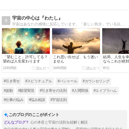
宇宙の中心は『わたし』
9
宇宙はあなたの感情に反応しています。「楽しい気分」でいる以上に大切な事はありません。自分の好きな事を見つけて、好きな事で生きる為のヒントを書いています。
「望むこと」許可してる？
これ思い出せば、もう迷い
結局、人生を
望めば人生変わります
ません
ならこれが絶
22時間前
34時間前
昨日
#引き寄せ
#スピリチュアル
#バシャール
#カウンセリング
#波動
#願望実現
#引き寄せの法則
#人間関係
#エイブラハム
#仕事の悩み
#悩み相談
#宇宙法則
このブログのここがポイント
心の本音と宇宙の法則を紐解く解説