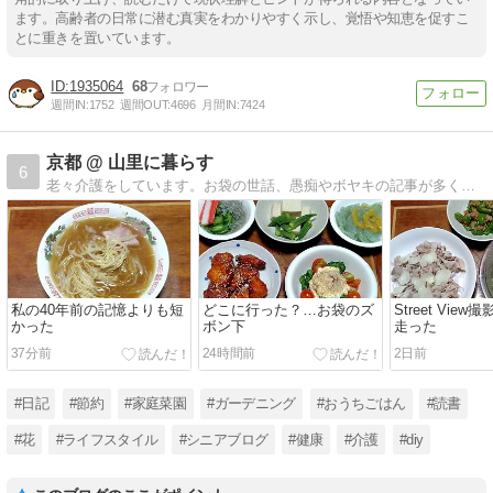
ます。高齢者の日常に潜む真実をわかりやすく示し、覚悟や知恵を促すこ
とに重きを置いています。
1935064
68
週間IN:
1752
週間OUT:
4696
月間IN:
7424
京都 @ 山里に暮らす
6
老々介護をしています。お袋の世話、愚痴やボヤキの記事が多くなりました。ほぼ日記です。座右の銘「人間万事塞翁が馬」
私の40年前の記憶よりも短
どこに行った？…お袋のズ
Street Vie
かった
ボン下
走った
37分前
24時間前
2日前
#日記
#節約
#家庭菜園
#ガーデニング
#おうちごはん
#読書
#花
#ライフスタイル
#シニアブログ
#健康
#介護
#diy