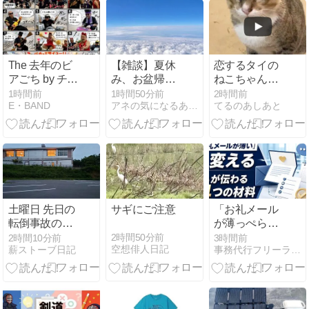
The 去年のビ
【雑談】夏休
恋するタイの
アごち by チャ
み、お盆帰省
ねこちゃん@
ッピー
のシーズンで
パットのお姉
1時間前
1時間50分前
2時間前
E・BAND
アネの気になるあれこレビュー
てるのあしあと
すね
さんのレスト
ラン
土曜日 先日の
サギにご注意
「お礼メール
転倒事故の現
が薄っぺら
場検証をしに
い」を変え
2時間50分前
2時間10分前
3時間前
空想俳人日記
薪ストーブ日記
事務代行フリーランスのコラム (2nd CORE)
行った。事故
る、心が伝わ
の原因に関し
るお礼文の作
ての報告
り方