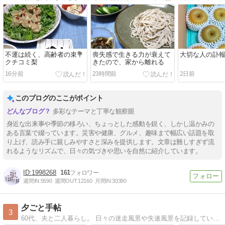
不運は続く、高齢者の束💐
喪失感で生きる力が衰えて
大切な人の訃報
クチコミ梨
きたので、家から離れる
16分前
23時間前
2日前
このブログのここがポイント
多彩なテーマと丁寧な観察眼
身近な出来事や季節の移ろい、ちょっとした感動を鋭く、しかし温かみの
ある言葉で綴っています。災害や健康、グルメ、趣味まで幅広い話題を取
り上げ、読み手に親しみやすさと深みを提供します。文章は難しすぎず流
れるようなリズムで、日々の気づきや思いを自然に紹介しています。
1998268
161
週間IN:
5590
週間OUT:
12160
月間IN:
30390
夕ごと手帖
3
60代、夫と二人暮らし。 日々の迷走風景や失速風景を記録しています。