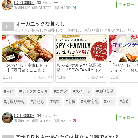
2106950
13
週間IN:
840
週間OUT:
720
月間IN:
4280
オーガニックな暮らし
17
心地良い暮らしを目指して、美味しいお取り寄せグルメ探しと無印良品やunicoの家具で築30年超えの古い賃貸マンションのおしゃれ化を推進中！
【2027年版・実食レビュ
❝かわいすぎる❞と話題沸
【2027年版
ー】2万円台でここまで豪
騰！『SPY×FAMILY（スパ
ディズニーお
華！グルメ杵屋「招福」
イファミリー）』おせちが
始！ズートピア
2日前
4日前
5日前
を“コスパNo.1おせち”に推
初登場
プーさん100
す理由
期完売に注意
#お得
#ライフスタイル
#コスメ
#スイーツ
#無印良品
#お取り寄せ
#おせち
#福袋
#宅食
#食材宅配
#パン
#産直
1903996
14
週間IN:
780
週間OUT:
990
月間IN:
3210
幸せのＤＮＡ〜あなたの大切な人は誰ですか？