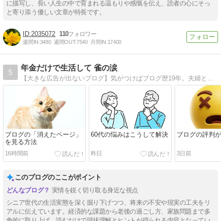
に描写し、長い人生の中で育まれる温もりや感慨を伝え、読者の心にそっ
と寄り添う優しい文章が特長です。
2035072
110
週間IN:
3480
週間OUT:
7540
月間IN:
17400
年金だけで生活して 雀の涙
5
【大きな広告が出ないブログ】気がつけばブログ歴19年。夫婦ともに持病もちで少なめの年金だけで生活。年金は夫婦合計で手取り月16万円台。食費・光熱費・通信費・日用品の合計は月4万円前後。使えるお金は雀の涙でも、明るく楽しく逞しく暮らしたい。
ブログの「消えたページ」
60代の悩みはこうして解決
ブログの評判
を見る方法
16時間前
昨日
3日前
このブログのここがポイント
実情を鋭く切り取る身近な視点
シニア世代の生活実態を深く掘り下げつつ、将来の不安や現実の工夫をリ
アルに伝えています。経済的な課題から老後の過ごし方、家族問題まで多
角的に取り上げ、読むだけで現状理解とヒントが得られる内容となってい