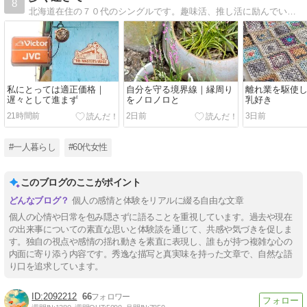
8
北海道在住の７０代のシングルです。趣味活、推し活に励んでいます。
私にとっては適正価格｜
自分を守る境界線｜縁周り
離れ業を駆使
遅々として進まず
をノロノロと
乳好き
21時間前
2日前
3日前
#一人暮らし
#60代女性
このブログのここがポイント
個人の感情と体験をリアルに綴る自由な文章
個人の心情や日常を包み隠さずに語ることを重視しています。過去や現在
の出来事についての素直な思いと体験談を通じて、共感や気づきを促しま
す。独自の視点や感情の揺れ動きを素直に表現し、誰もが持つ複雑な心の
内面に寄り添う内容です。秀逸な描写と真実味を持った文章で、自然な語
り口を追求しています。
2092212
66