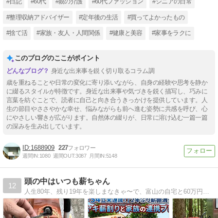
#日記
#60代
#親の介護
#60代ファッション
#シニアの日常
#整理収納アドバイザー
#定年後の生活
#買ってよかったもの
#捨て活
#家族・友人・人間関係
#健康と美容
#家事をラクに
このブログのここがポイント
身近な出来事を鋭く切り取るコラム調
歳を重ねることや日常の変化に寄り添いながら、自身の経験や思考を静か
に綴るスタイルが特徴です。身近な出来事や気づきを鋭く描写し、巧みに
言葉を紡ぐことで、読者に自己と向き合うきっかけを提供しています。人
生の節目やささやかな幸せ、悩みながらも前へ進む姿勢に共感を呼び、心
にやさしい響きが広がります。自然体の綴りが、日常に溶け込む一篇一篇
の深みを生み出しています。
1688909
227
週間IN:
1080
週間OUT:
3087
月間IN:
5148
頭の中はいつも薪ちゃん
12
人生80年、残り19年を楽しまなきゃ〜で、富山の自宅と60万円で買った岐阜の豪雪地帯にある別荘と薪ストーブや車、DIYについて綴ってます。