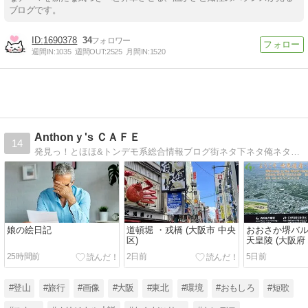
ブログです。
1690378
34
週間IN:
1035
週間OUT:
2525
月間IN:
1520
Anthonｙ's ＣＡＦＥ
14
発見っ！とほほ&トンデモ系総合情報ブログ街ネタ下ネタ俺ネタ・旅・文学・食・漫画・映画・環境・面白看板・ニュースetc.
娘の絵日記
道頓堀 ・戎橋 (大阪市 中央
おおさか堺バ
区)
天皇陵 (大阪府 
25時間前
2日前
5日前
#登山
#旅行
#画像
#大阪
#東北
#環境
#おもしろ
#短歌