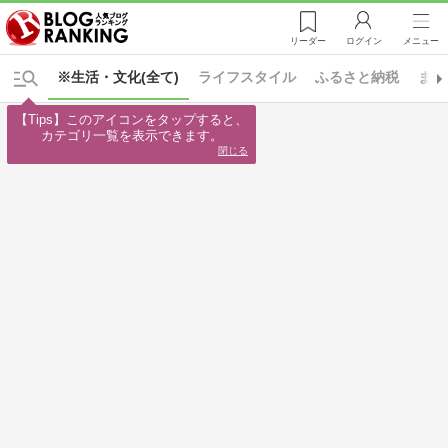
リーダー
ログイン
メニュー
※生活・文化(全て)
ライフスタイル
ふるさと納税
まち
【Tips】このアイコンをタップすると、

カテゴリ一覧を表示できます。
閉じる