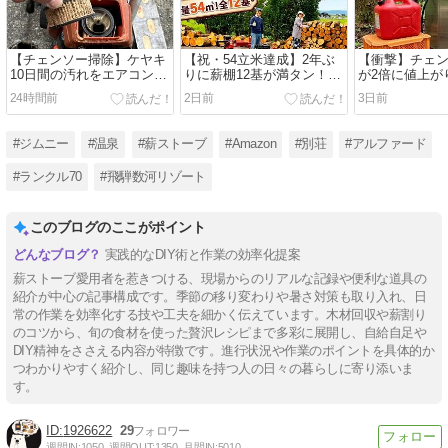
【チェンソー掃除】ケヤキ
【祝・54立米達成】2年ぶ
【衝撃】チェ
10日間の汚れをエアコンプ
りに薪棚12基が満タン！ケ
が2倍に値上が
レッサーで爆速メンテ！
ヤキ薪割りと家族の連携プ
サショックが
24時間前
2日前
3日前
レイ
活を直撃した
#ジムニー
#温泉
#薪ストーブ
#Amazon
#別荘
#アルファード
#ランクル70
#飛騨数河リゾート
このブログのここがポイント
実践的なDIY術と作業の効率化提案
薪ストーブ愛用者を惹きつける、現場からのリアルな記録や便利な道具の
紹介が中心の記事構成です。季節の移り変わりや暑さ対策も取り入れ、日
常の作業を効率化する技や工夫を細かく伝えています。木材回収や薪割り
のコツから、旬の食材を使った贅沢レシピまで多彩に展開し、自給自足や
DIY精神をささえる内容が特徴です。進行状況や作業のポイントを具体的か
つわかりやすく紹介し、同じ趣味を持つ人の日々の暮らしに寄り添いま
す。
1926622
29
週間IN:
1050
週間OUT:
1350
月間IN:
5010