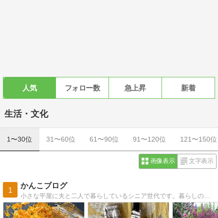
人気
フォロー数
急上昇
新着
生活・文化
1〜30位
31〜60位
61〜90位
91〜120位
121〜150位
画像表示
文字表示
かんこブログ
1
小さな平屋に夫と二人で暮らしているシニア世代です。暮らしの中で感じたこと、家庭菜園のことなど綴っています。