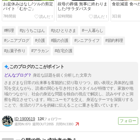
お盆休みはなし/ツルの剪定
叔母の葬儀 無事に終わりま
食欲減退 食べ
バイト「むかご」
した/サラダパスタ
7時間前
32時間前
3日前
#料理
#おうちごはん
#おひとりさま
#一人暮らし
#シニアブログ
#介護
#親の介護
#シニアライフ
#節約料理
#お菓子作り
#アラカン
#在宅介護
このブログのここがポイント
身近な話題を鋭く分析した文章力
さまざまな日常の出来事を客観的に切り取りつつ、鋭い表現と具体的な描
写を交えながら、読者の関心を引き付けるスタイルが特徴です。家族や地
域のつながり、社会の身近な問題を独自の視点で解説し、読みやすさと洞
察を両立させています。時にユーモアを交え、身近なテーマを深掘りする
ことで、生活のリアルを的確に伝えることに重きを置いています。
1900619
124
週間IN:
870
週間OUT:
2855
月間IN:
3380