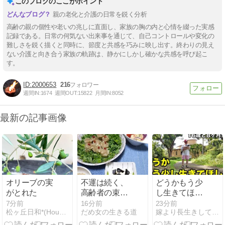
このブログのここがポイント
親の老化と介護の日常を鋭く分析
高齢の親の個性や老いの兆しに直面し、家族の胸の内と心情を綴った実感
記録である。日常の何気ない出来事を通じて、自己コントロールや変化の
難しさを鋭く描くと同時に、節度と共感を巧みに映し出す。終わりの見え
ない介護と向き合う家族の軌跡は、静かにしかし確かな共感を呼び起こ
す。
2000653
216
週間IN:
1674
週間OUT:
15822
月間IN:
8052
最新の記事画像
オリーブの実
不運は続く、
どうかもう少
がとれた
高齢者の束💐
し生きてほし
クチコミ梨
い〜16歳と8
7分前
16分前
23分前
松ヶ丘日和*(Houston日和*)
だめ女の生きる道
嫁より長生きしてしまいまして
ヶ月老犬