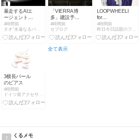
暴走するAIエ
「VIERRA博
LOOPWHEELER
ージェント―
多」建設予定
for
人類は「超知
地
LOWERCASE
4時間前
4時間前
4時間前
タオ”永遠なるバランス”の香り
セプログ
昨日今日話題のファッション・音楽・ライフスタイル・カルチャ…
能」を扱う精
2026 FW 別注
神性を備えて
“Exclusive
いるか
After-Hood
Sweatshirt”が
全て表示
10月上旬 発売
(ループウィラ
ー ロワーケー
ス)
3横長パール
のピアス
4時間前
ドイツ発アクセサリー自宅サロンで海外女性ライフコーディネート
くるメモ
7