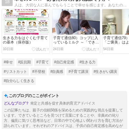
18
人は、大切な人に喜んでもらうことで幸せを感じます。あなたの大切な人は誰ですか？ あなたは誰の愛を受け取っていますか？
生きる力をはぐくむ子育て
子育て通信80）コップに入
子育て通信79
の基本（保存版）
っているミルク ～「できて
「ご褒美」は
いるところ」を見つける子
10日前
24日前
54日前
育て
#幸せ
#反抗期
#子育て
#自己肯定感
#生きる力
#リストカット
#不登校
#自責感
#子育て講演
#生きがい講演
#自分らしく生きる
このブログのここがポイント
肯定と共感を促す具体的育児アドバイス
この記事たちは、親子の信頼関係を深めるための実践的な視点を提案して
います。できているところを見つけて言葉にすることや、非責めの叱り
方、偏見に気づく思考法など、日常の中で心地よい関わり方を育む方法が
語られています。それぞれのアドバイスは、子供の自己肯定感を高めなが