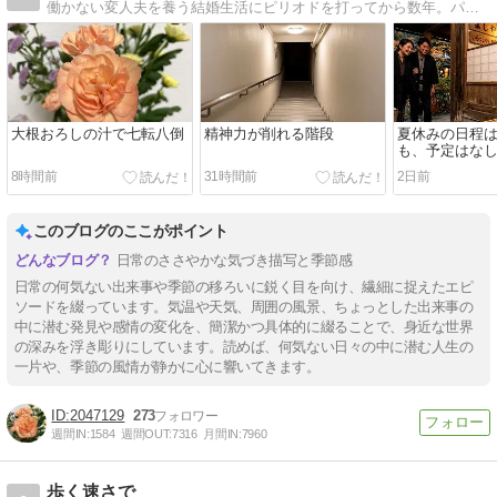
働かない変人夫を養う結婚生活にピリオドを打ってから数年。パートと在宅の仕事でなんとか生計を立てています。旧『離活のためのアラフィフ貯金日記』→『ぼっちシニアの幸せ探し貯金日記』→当ブログへと変遷しています。
大根おろしの汁で七転八倒
精神力が削れる階段
夏休みの日程
も、予定はな
8時間前
31時間前
2日前
このブログのここがポイント
日常のささやかな気づき描写と季節感
日常の何気ない出来事や季節の移ろいに鋭く目を向け、繊細に捉えたエピ
ソードを綴っています。気温や天気、周囲の風景、ちょっとした出来事の
中に潜む発見や感情の変化を、簡潔かつ具体的に綴ることで、身近な世界
の深みを浮き彫りにしています。読めば、何気ない日々の中に潜む人生の
一片や、季節の風情が静かに心に響いてきます。
2047129
273
週間IN:
1584
週間OUT:
7316
月間IN:
7960
歩く速さで