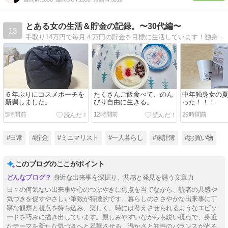
とある女の生活＆貯金の記録。〜30代編〜
13
手取り14万円で毎月４万円の貯金を目標に生活しています！独身、派遣、引きこもるの大好き。
６年ぶりにコスメポーチを
たくさんご飯食べて、のん
中年独身女の
新調しました。
びり自由に生きる。
った！！！
5時間前
12時間前
29時間前
#日常
#貯金
#ミニマリスト
#一人暮らし
#家計簿
#お買い物
このブログのここがポイント
身近な出来事を深掘り、共感と発見を誘う文章力
日々の何気ない出来事や心のつぶやきに焦点を当てながら、読者の共感や
気づきを促すやさしい筆致が特徴的です。暮らしのささやかな出来事に丁
寧な観察と視点を持ち込み、楽しく、時には考えさせられるようなエピソ
ードを巧みに描き出しています。親しみやすいながらも鋭い視点で、身近
なテーマを新たな気づきへと昇華させる、温かさと知性のバランスが光る