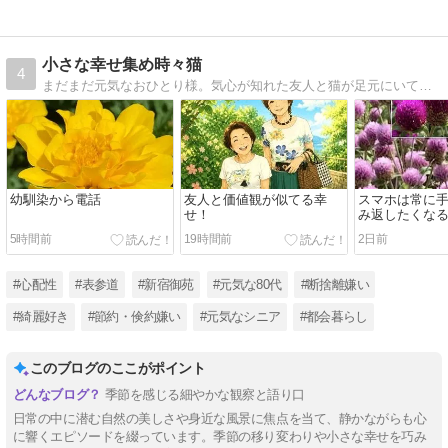
小さな幸せ集め時々猫
4
まだまだ元気なおひとり様。気心が知れた友人と猫が足元にいてビールがあれば幸せ。
幼馴染から電話
友人と価値観が似てる幸
スマホは常に
せ！
み返したくな
5時間前
19時間前
2日前
#心配性
#表参道
#新宿御苑
#元気な80代
#断捨離嫌い
#綺麗好き
#節約・倹約嫌い
#元気なシニア
#都会暮らし
このブログのここがポイント
季節を感じる細やかな観察と語り口
日常の中に潜む自然の美しさや身近な風景に焦点を当て、静かながらも心
に響くエピソードを綴っています。季節の移り変わりや小さな幸せを巧み