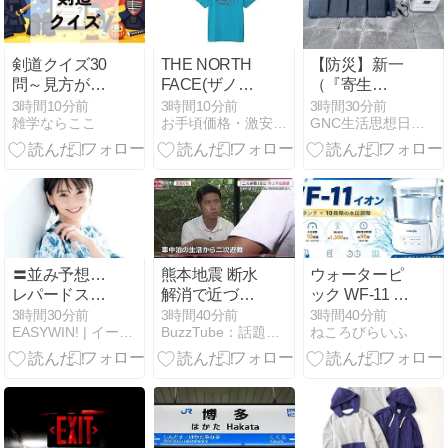
剣道クイズ30
THE NORTH
【防災】新一
問～見方が変
FACE(ザノー
（『寄生
わる！ルール
スフェイス)
獣』）、しっ
3時間10分前
3時間10分前
3時間30分前
雑学ならここ
お手頃価格・激安通販
GNC生活思想日記 ネトウヨ的、人間論的、知恩的
と歴史の面白
半袖 カットソ
かりしろ！ ★
雑学～
ー Tシャツ
ポータブル電
S/S ES Big
源を購入した
Logo Tee デジ
件
タルスティー
ル M
〓並み予想…
熊本地震 断水
ウォーターピ
レパードステ
解消で近づ
ック WF-11 イ
ークスGⅢ ╿
く“日常” 「二
オンの口コミ
3時間30分前
3時間40分前
3時間40分前
EASYWIN! | イージーウィン
BuzzTube：話題・流行・旬・最新・注目の動画サイト
ねころびらいふ
並み予想…
次避難」に新
評判をレビュ
CBC賞GⅢ ╿
たな課題も
ー！使い心地
〓競馬場の天
【サタデース
や特徴を徹底
気 EASYWIN!
テーション】
解説
🐕
(2026年8月8
日)