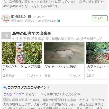
ら、親子関係の質を向上させるヒントに満ちています。親子の絆を育むた
めのきめ細やかな工夫を伝える内容です。
661519
15
週間IN:
747
週間OUT:
729
月間IN:
5130
島根の田舎での出来事
19
釣り 料理 猫 野菜 競馬 等々島根の田舎暮らしの様子を紹介しています
エルムS G3 ＆ ヒトデ忌避
ワイヤーメッシュ突破
カブトムシ・・
剤
シシ
15時間前
昨日
2日前
このブログのここがポイント
多彩なテーマと実用的な工夫が光る文章
季節の料理や家庭での備え、趣味の観察記録まで多岐にわたり、実生活の
充実を後押しします。読みやすさと具体性を兼ね備え、身近な話題を鋭く
切り取りながらも温かみのある表現で綴っています。日々の暮らしの彩り