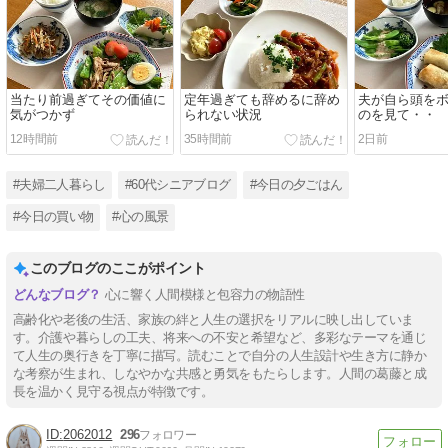
当たり前過ぎてその価値に
定年過ぎても辞めるに辞め
夫が自ら頭を
気がつかず
られない状況
のを見て・・
12時間前
35時間前
2日前
#夫婦二人暮らし
#60代シニアブログ
#今日の夕ごはん
#今日の買い物
#心の風景
このブログのここがポイント
心に響く人間模様と包容力の物語性
高齢化や老後の生活、家族の絆と人生の選択をリアルに映し出していま
す。介護や暮らしの工夫、将来への不安と希望など、多彩なテーマを通じ
て人生の奥行きを丁寧に描写。読むことで自分の人生設計や生き方に静か
な考察が生まれ、しなやかな共感と勇気をもたらします。人間の葛藤と成
長を温かく見守る視点が特徴です。
2062012
296