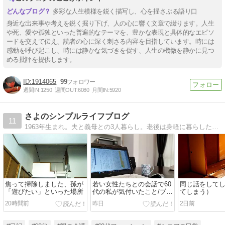
多彩な人生模様を鋭く描写し、心を揺さぶる語り口
身近な出来事や考えを鋭く掘り下げ、人の心に響く文章で綴ります。人生
や死、愛や孤独といった普遍的なテーマを、豊かな表現と具体的なエピソ
ードを交えて伝え、読者の心に深く刺さる内容を目指しています。時には
感動を呼び起こし、時には静かな気づきを促す、人生の機微を静かに見つ
める批評を提供します。
1914065
99
週間IN:
1250
週間OUT:
6080
月間IN:
5920
さよのシンプルライフブログ
11
1963年生まれ。夫と義母との3人暮らし。老後は身軽に暮らしたいと片付けの資格も取りました。素敵な60代を目標に少ない服で楽しむことにも挑戦しています。片付けの書籍を販売中です。
焦って掃除しました、孫が
若い女性たちとの会話で60
同じ話をして
「遊びたい」といった場所
代の私が気付いたこと/ブロ
てしまう）
グを続ける目的
20時間前
昨日
2日前