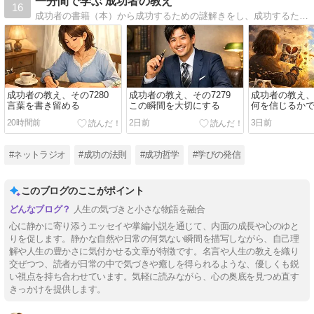
一分間で学ぶ 成功者の教え
16
成功者の書籍（本）から成功するための謎解きをし、成功するために必要な考え方、習慣、特長（特徴）、成功 秘密、そして成功者の共通点をはじめ、あなたの人生でくじけそうになったとき、あなたを必ず支えてくれる成功者の名言も紹介しています。
成功者の教え、その7280
成功者の教え、その7279
成功者の教え、そ
言葉を書き留める
この瞬間を大切にする
何を信じるか
る
20時間前
2日前
3日前
#ネットラジオ
#成功の法則
#成功哲学
#学びの発信
このブログのここがポイント
人生の気づきと小さな物語を融合
心に静かに寄り添うエッセイや掌編小説を通じて、内面の成長や心のゆと
りを促します。静かな自然や日常の何気ない瞬間を描写しながら、自己理
解や人生の豊かさに気付かせる文章が特徴です。名言や人生の教えを織り
交ぜつつ、読者が日常の中で気づきや癒しを得られるような、優しくも鋭
い視点を持ち合わせています。気軽に読みながら、心の奥底を見つめ直す
きっかけを提供します。