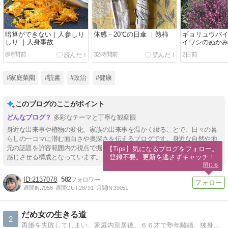
暗算ができない｜人参しり
体感－20℃の日傘 ｜熟柿
ギョリュウバイ
しり ｜人身事故
イワシのぬかみ
が沈む
8時間前
32時間前
2日前
#家庭菜園
#読書
#政治
#健康
このブログのここがポイント
多彩なテーマと丁寧な観察眼
身近な出来事や植物の変化、家族の出来事を温かく綴ることで、日々の暮
らしの一コマに潜む面白さや奥深さを伝えるブログです。身近な自然や地
元の話題を許容範囲内の視点で掘り下げ、読者に身近さと新鮮さを同時に
【Tips】気になるブログをフォロー。

登録不要。更新を逃さずキャッチ！
感じさせる構成となっています。
閉じる
2137078
582
週間IN:
7956
週間OUT:
28791
月間IN:
39051
だめ女の生きる道
2
再婚を失敗してしまい、家庭内別居後、６６才で塾年離婚、独身に戻り、親の介護をしつつ、年金ひとり暮しです