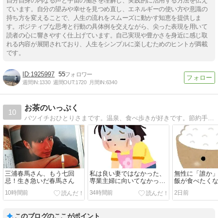
自分自身の内なる声と宇宙の働きを理解し、実践的に活用する方法を伝え
ています。自分の望みや幸せを見つめ直し、エネルギーの使い方や意識の
持ち方を変えることで、人生の流れをスムーズに動かす知恵を提供しま
す。ポジティブな思考と行動の具体例を交えながら、尖った表現を用いて
読者の心に響きやすく仕上げています。自己実現や豊かさを身近に感じ取
れる内容が展開されており、人生をシンプルに楽しむためのヒントが満載
です。
1925997
55
週間IN:
1330
週間OUT:
1720
月間IN:
6340
お茶のいっぷく
10
バツイチおひとりさまです。温泉、食べ歩きが好きです。節約手抜き料理などいろいろブログです
三浦春馬さん、もう七回
私は良い妻ではなかった、
無性に「誰か
忌！生き急いだ春馬さん
専業主婦に向いてなかった
飯が食べたく
理由
お供
10時間前
34時間前
2日前
このブログのここがポイント