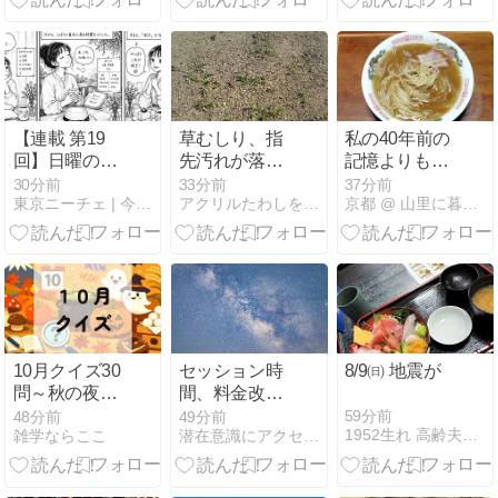
【連載 第19
草むしり、指
私の40年前の
回】日曜の調
先汚れが落ち
記憶よりも短
律：「好き」
ます
かった
30分前
33分前
37分前
東京ニーチェ | 今を生きていくのに役立つサイト
アクリルたわしを使いこなす
京都 @ 山里に暮らす
がわからなく
なった時へ
―― 快・不快
の感覚を再起
動する練習 🌱
10月クイズ30
セッション時
8/9㈰ 地震が
問～秋の夜長
間、料金改定
に話せる面白
のお知らせ
59分前
48分前
49分前
1952生れ 高齢夫婦の仲良しは幻想 努力し穏かな暮しに
雑学ならここ
潜在意識にアクセスし書き換える職人
い雑学～