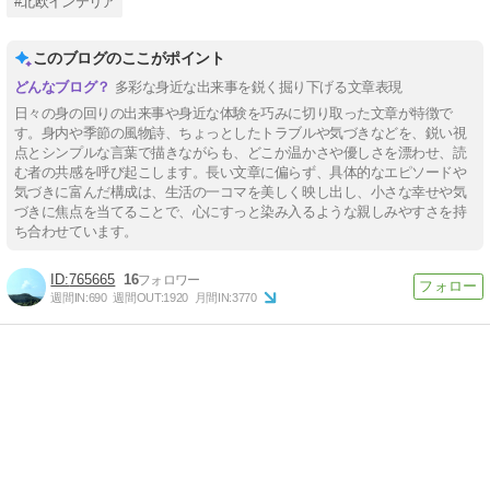
#北欧インテリア
このブログのここがポイント
多彩な身近な出来事を鋭く掘り下げる文章表現
日々の身の回りの出来事や身近な体験を巧みに切り取った文章が特徴で
す。身内や季節の風物詩、ちょっとしたトラブルや気づきなどを、鋭い視
点とシンプルな言葉で描きながらも、どこか温かさや優しさを漂わせ、読
む者の共感を呼び起こします。長い文章に偏らず、具体的なエピソードや
気づきに富んだ構成は、生活の一コマを美しく映し出し、小さな幸せや気
づきに焦点を当てることで、心にすっと染み入るような親しみやすさを持
ち合わせています。
765665
16
週間IN:
690
週間OUT:
1920
月間IN:
3770