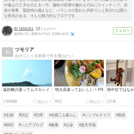
や備えの工夫を伝える一方、趣味の収穫や趣向も巧みにラインナップ。自
然や食事、緊急時の備えなど、バランスの取れた内容でふと気付けば新た
な発見がある、そんな魅力的なブログです。
1656261
17
週間IN:
710
週間OUT:
910
月間IN:
3670
ツモリア
20
自分らしく自然体で年を重ねたい
遠距離介護ってムズカシイ
明太高菜っておいしい！PR
熱中症ではな
17時間前
昨日
2日前
#主婦
#日記
#日常
#夫婦二人暮らし
#シンプルライフ
#美容
#60代
#シニアブログ
#健康
#お金
#楽天市場