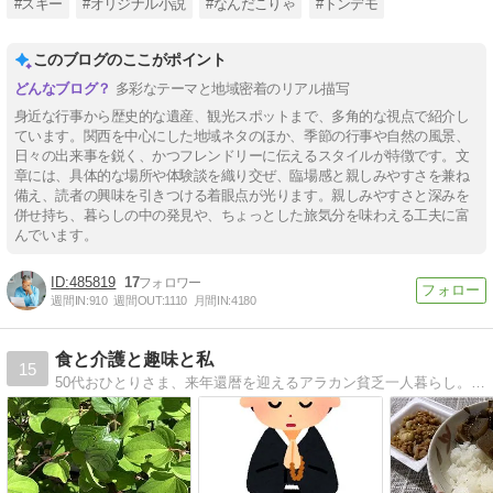
#スキー
#オリジナル小説
#なんだこりゃ
#トンデモ
このブログのここがポイント
多彩なテーマと地域密着のリアル描写
身近な行事から歴史的な遺産、観光スポットまで、多角的な視点で紹介し
ています。関西を中心にした地域ネタのほか、季節の行事や自然の風景、
日々の出来事を鋭く、かつフレンドリーに伝えるスタイルが特徴です。文
章には、具体的な場所や体験談を織り交ぜ、臨場感と親しみやすさを兼ね
備え、読者の興味を引きつける着眼点が光ります。親しみやすさと深みを
併せ持ち、暮らしの中の発見や、ちょっとした旅気分を味わえる工夫に富
んでいます。
485819
17
週間IN:
910
週間OUT:
1110
月間IN:
4180
食と介護と趣味と私
15
50代おひとりさま、来年還暦を迎えるアラカン貧乏一人暮らし。貯金０円の高齢両親の介護生活のこと、節約自炊料理や趣味のこと、そして口に出しては決して言えない心の吐き出し日記ブログです