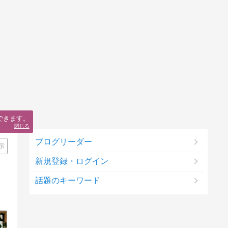
できます。
閉じる
ブログリーダー
示
新規登録・ログイン
話題のキーワード