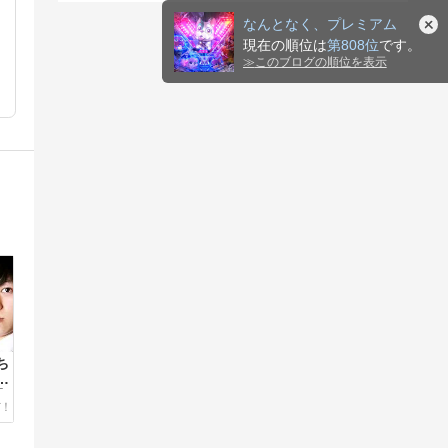
なんとなく、プレミアム
現在の順位は
第808位
です。
≫
このブログの順位を表示
ち
黒