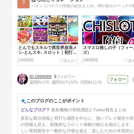
3
とんでもスキルで異世界放浪メ
スマスロ推しの子（フィー
シ-とんスキ- スロット｜初打ち
ズ）
評価＆感想、Twitter報告まと
13時間前
18時間前
め
1999089
5
週間IN:
270
週間OUT:
1570
月間IN:
1170
このブログのここがポイント
邪神ちゃんドロップキック ス
最新機種の実戦感想とTwitter報告まとめ
ロット｜初打ち評価＆感想、
Twitter報告まとめ
3日前
多彩な新台情報と初打ち感想を中心に、熱いプレイ報告や具
の情報も交え、刺激的なスロット体験の核心を抽出します。
しい実戦報告や一般的な評価を超え、楽しむための本質的な