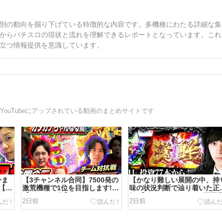
別の動向を掘り下げている特徴的な内容です。多機種にわたる詳細な集
からパチスロの現状と流れを理解できるレポートとなっています。これ
立つ情報提供を意識しています。
ouTubeにアップされている動画のまとめサイトです
今ま
【3チャンネル合同】7500発の
【かなり難しい展開の中、持
【e
激荒機種で1位を目指します!!
味の状況判断で辿り着いた正
 ア
【カタカナ篇】[パチスロ][スロ
解!!】リアルスロッター軍団
2日前
2日前
ット]#いそまる#よしき
バラ【ヨシノブ】#220