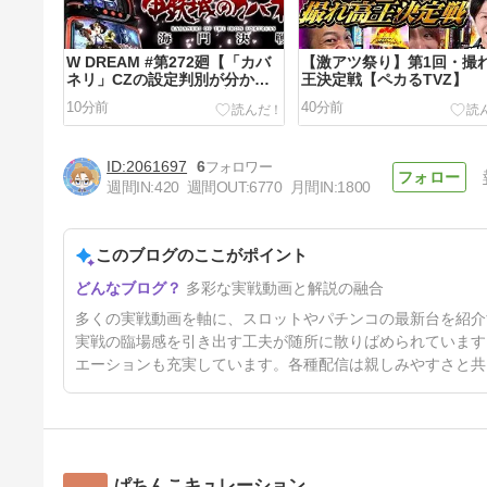
W DREAM #第272廻【「カバ
【激アツ祭り】第1回・撮
ネリ」CZの設定判別が分から
王決定戦【ペカるTVZ】
ない！そんなアナタへ完全解
10分前
40分前
説】
2061697
6
週間IN:
420
週間OUT:
6770
月間IN:
1800
このブログのここがポイント
橘アンジュのやらせろ!! #06・
多彩な実戦動画と解説の融合
後編【アンジュが最後にやって
くれた！プライドを捨ててまで
2時間10分前
多くの実戦動画を軸に、スロットやパチンコの最新台を紹介
手に入れた物とは。そしてクニ
カタが初めてご主人に逆ら
実戦の臨場感を引き出す工夫が随所に散りばめられています
う、、、？】
エーションも充実しています。各種配信は親しみやすさと共
ぱちんこキュレーション