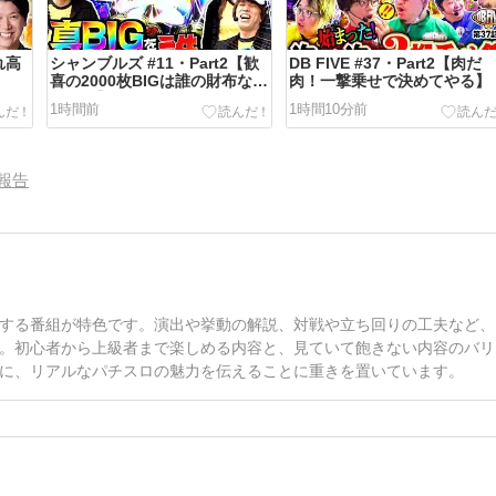
れ高
シャンブルズ #11・Part2【歓
DB FIVE #37・Part2【肉だ
喜の2000枚BIGは誰の財布なの
肉！一撃乗せで決めてやる】
か！？】
1時間前
1時間10分前
報告
する番組が特色です。演出や挙動の解説、対戦や立ち回りの工夫など、
。初心者から上級者まで楽しめる内容と、見ていて飽きない内容のバリ
に、リアルなパチスロの魅力を伝えることに重きを置いています。