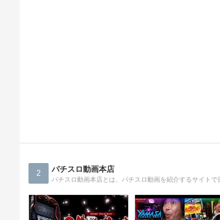
パチスロ動画本店
2