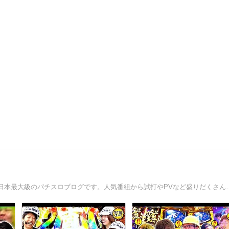
パチスロ動画本店とは、パチスロ動画を紹介するサイトで日本最大級のパチスロブログです。