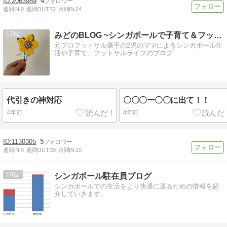
2063989
4
週間IN:
0
週間OUT:
72
月間IN:
24
12
みどのBLOG ~シンガポールで子育て＆フットサル~
元プロフットサル選手の2児のママによるシンガポール生
活や子育て、フットサルライフのブログ
代引きの神対応
〇〇〇ー〇〇に出て！！
4年前
4年前
1130305
5
週間IN:
0
週間OUT:
30
月間IN:
10
13
シンガポール駐在員ブログ
シンガポールでの生活をより快適に送るための情報を紹
介していきます。