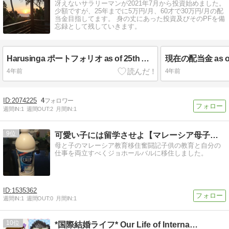
冴えないサラリーマンが2021年7月から投資始めました。
少額ですが、25年までに5万円/月、60才で30万円/月の配
当金目指してます。 身の丈にあった投資及びそのPFを備
忘録として残していきます。
Harusinga ポートフォリオ as of 25th Aug 2022
現在の配当金 as of 
4年前
4年前
2074225
4
週間IN:
1
週間OUT:
2
月間IN:
1
9
可愛い子には留学させよ【マレーシア母子留学】
母と子のマレーシア教育移住奮闘記子供の教育と自分の
仕事を両立すべくジョホールバルに移住しました。
1535362
週間IN:
1
週間OUT:
0
月間IN:
1
10
*国際結婚ライフ* Our Life of Interna…