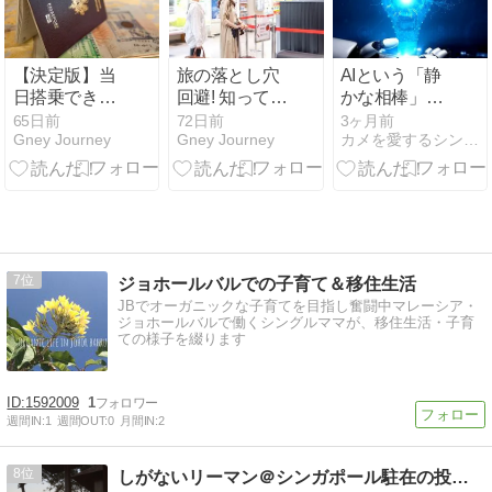
【決定版】当
旅の落とし穴
AIという「静
日搭乗できな
回避! 知ってお
かな相棒」
いかも! パスポ
くべき「通
と、心地よく
65日前
72日前
3ヶ月前
Gney Journey
Gney Journey
カメを愛するシンガポール駐在員のブログ
ートだけでは
関」の基本と
働く
行けない「電
注意点
子渡航認証」
を徹底解説
7
ジョホールバルでの子育て＆移住生活
JBでオーガニックな子育てを目指し奮闘中マレーシア・
ジョホールバルで働くシングルママが、移住生活・子育
ての様子を綴ります
1592009
1
週間IN:
1
週間OUT:
0
月間IN:
2
8
しがないリーマン＠シンガポール駐在の投資ブログ