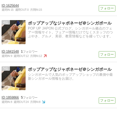
1625644
週間IN:
15
週間OUT:
0
月間IN:
15
4
ポップアップなジャポネーゼ＠シンガポール
POP UP JAPON 公式ブログ。シンガポール拠点のフェ
アー情報サイト。フェアー情報だけでなくスタッフのつ
ぶやき、グルメ、美容、教育情報などを綴っています。
1841548
1
週間IN:
9
週間OUT:
12
月間IN:
12
5
ポップアップなジャポネーゼ＠シンガポール
シンガポールで人気のポップアップショップの裏側や最
新シンガポール情報をお届け。
1859866
5
週間IN:
8
週間OUT:
24
月間IN:
8