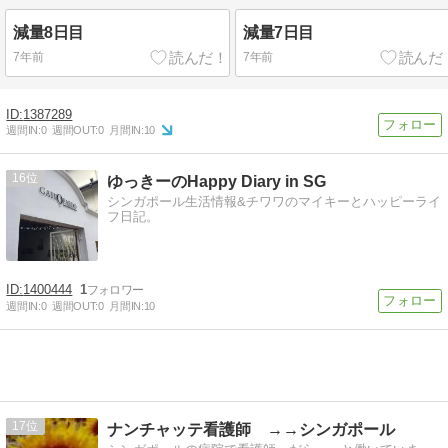
減量8日目
減量7日目
7年前
7年前
1387289
週間IN:
0
週間OUT:
0
月間IN:
10
16
ゆっきーのHappy Diary in SG
シンガポール生活情報&チワワのマイキーとハッピーライ
フ日記。
1400444
1
週間IN:
0
週間OUT:
0
月間IN:
10
17
ナンチャッテ看護師 →→シンガポール