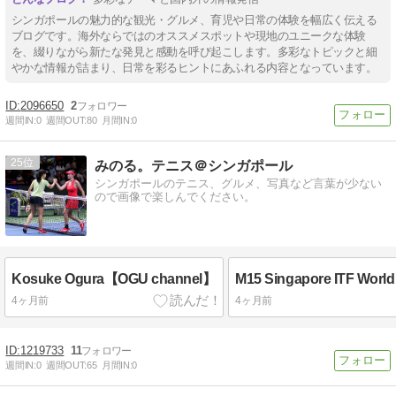
シンガポールの魅力的な観光・グルメ、育児や日常の体験を幅広く伝える
ブログです。海外ならではのオススメスポットや現地のユニークな体験
を、綴りながら新たな発見と感動を呼び起こします。多彩なトピックと細
やかな情報が詰まり、日常を彩るヒントにあふれる内容となっています。
2096650
2
週間IN:
0
週間OUT:
80
月間IN:
0
25
みのる。テニス＠シンガポール
シンガポールのテニス、グルメ、写真など言葉が少ない
ので画像で楽しんでください。
Kosuke Ogura【OGU channel】
4ヶ月前
4ヶ月前
1219733
11
週間IN:
0
週間OUT:
65
月間IN:
0