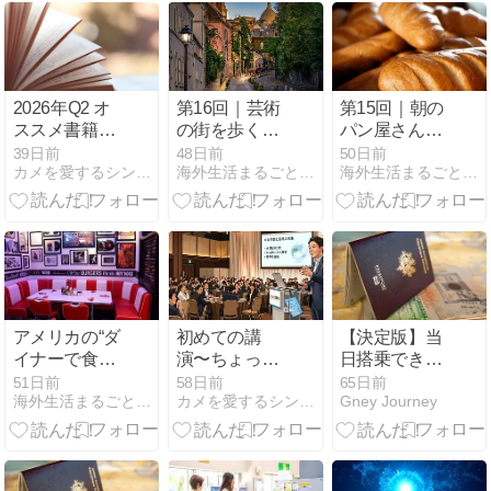
2026年Q2 オ
第16回｜芸術
第15回｜朝の
ススメ書籍7
の街を歩く。
パン屋さん
選
モンマルトル
へ。パリジェ
39日前
48日前
50日前
カメを愛するシンガポール駐在員のブログ
海外生活まるごと編集部
海外生活まるごと編集部
散歩編 🎨☕✨
ンヌの日常を
のぞいてみる
🥐☕
アメリカの“ダ
初めての講
【決定版】当
イナーで食べ
演〜ちょっと
日搭乗できな
る朝食”7選｜
したアドベン
いかも! パスポ
51日前
58日前
65日前
海外生活まるごと編集部
カメを愛するシンガポール駐在員のブログ
Gney Journey
外食の日常
チャー
ートだけでは
行けない「電
子渡航認証」
を徹底解説