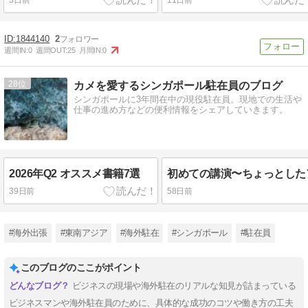
1844140
2
週間IN:
0
週間OUT:
25
月間IN:
0
28
カメを愛するシンガポール駐在員のブログ
シンガポールに3年間在中の現役駐在員。現地での生活や
仕事の進め方などの便利情報をシェアしていきます。
2026年Q2 オススメ書籍7選
39日前
58日前
#海外出張
#東南アジア
#海外駐在
#シンガポール
#駐在員
このブログのここがポイント
ビジネスの現場や海外駐在のリアルな知見が詰まっている
ビジネスマンや海外駐在員のために、具体的な成功のコツや働き方の工夫