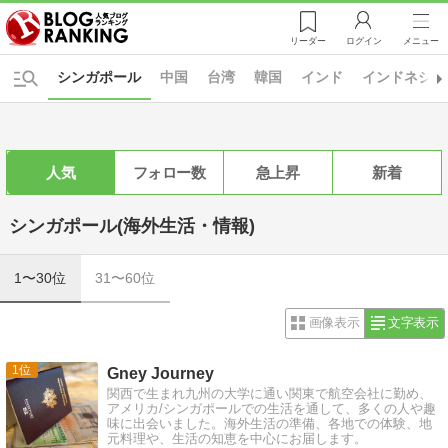
リーダー
ログイン
メニュー
シンガポール
中国
台湾
韓国
インド
インドネシア
人気
フォロー数
急上昇
新着
シンガポール(海外生活・情報)
1〜30位
31〜60位
画像表示
文字表示
1
Gney Journey
関西で生まれ九州の大学に通い関東で航空会社に勤め、
アメリカ/シンガポールでの生活を通して、多くの人や趣
味に出会いました。海外生活の準備、各地での体験、地
元料理や、生活の知恵を中心にお届します。