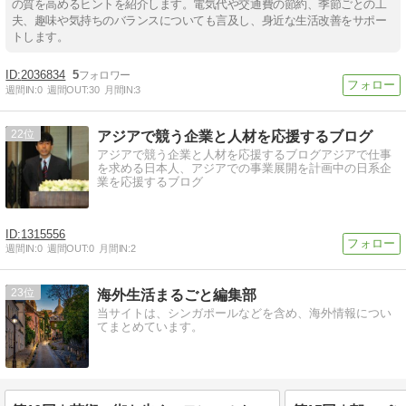
の質を高めるヒントを紹介します。電気代や交通費の節約、季節ごとの工
夫、趣味や気持ちのバランスについても言及し、身近な生活改善をサポー
トします。
2036834
5
週間IN:
0
週間OUT:
30
月間IN:
3
22
アジアで競う企業と人材を応援するブログ
アジアで競う企業と人材を応援するブログアジアで仕事
を求める日本人、アジアでの事業展開を計画中の日系企
業を応援するブログ
1315556
週間IN:
0
週間OUT:
0
月間IN:
2
23
海外生活まるごと編集部
当サイトは、シンガポールなどを含め、海外情報につい
てまとめています。