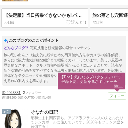
【決定版】当日搭乗できないかも! パスポートだけでは行けない「電子渡航認証」を徹底解説
65日前
72日前
このブログのここがポイント
写真技術と観光情報の融合コンテンツ
旅の思い出をより魅力的に残すための写真編集方法やカメラの操作解説、
さらには観光地の詳細な紹介まで幅広くカバーしています。美しい風景や
歴史的なスポット、グルメ情報を臨場感たっぷりに伝えることで、読者が
新たな旅の計画を立てやすくなる工夫が随所に施されています。各記事は
具体的なテクニックや豆知識をシンプルな言葉で解説し、外国の魅力も伝
【Tips】気になるブログをフォロー。

える旅の案内役を務めます。
登録不要。更新を逃さずキャッチ！
閉じる
2046331
2
週間IN:
160
週間OUT:
50
月間IN:
460
2
そなたの日記
昭和生まれ関西育ち。アジア系フランス人の夫とふたり
でシンガポールに住んでいます。2026年もフランス語を
勉強する!!