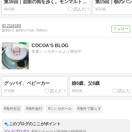
第16回｜芸術の街を歩く。モンマルトル散歩編 🎨☕✨
48日前
50日前
2116183
週間IN:
0
週間OUT:
100
月間IN:
0
24
COCOA'S BLOG
常夏シンガポールより発信中
グッバイ、ベビーカー
娘6歳、父6歳
27日前
30日前
#海外生活
#海外旅行
#シンガポール
#海外で暮らす
このブログのここがポイント
多彩なテーマと国内外の情報発信