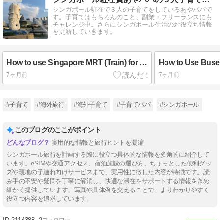
シンガポール駐在で３人の子育てをしているあやパパで
す。子育てはもちろんのこと、副業・フリーランスにも
チャレンジ中。さらにシンガポール生活のお役立ち情報
を更新していきます。
How to use Singapore MRT (Train) for Visitors Guide
7ヶ月前
7ヶ月前
#子育て
#海外旅行
#海外子育て
#子育てパパ
#シンガポール
このブログのここがポイント
実用的な情報と旅行ヒントを凝縮
シンガポール旅行を計画する際に役立つ具体的な情報を多角的に紹介して
います。eSIMや交通アクセス、宿泊施設の選び方、ちょっとした便利グッ
ズや現地の子連れ向けサービスまで、実用性に徹した内容が特徴です。読
み手の不安や疑問を丁寧に解消し、快適な滞在をサポートする情報をきめ
細かく提供しています。写真や具体例を交えることで、よりわかりやすく
役立つ内容を追求しています。
2114388
2