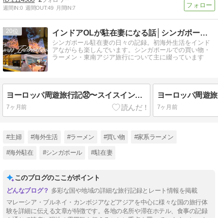
週間IN:
0
週間OUT:
49
月間IN:
7
20
インドアOLが駐在妻になる話│シンガポール駐在妻
シンガポール駐在妻の日々の記録。初海外生活をインド
アながらも楽しんでいます。シンガポールでの買い物・
ラーメン・東南アジア旅行について主に綴っています
ヨーロッパ周遊旅行記㉜〜スイスインターナショナルで帰国・ロンドンとチューリッヒのラウンジ・トラブルあり〜
7ヶ月前
7ヶ月前
#主婦
#海外生活
#ラーメン
#買い物
#家系ラーメン
#海外駐在
#シンガポール
#駐在妻
このブログのここがポイント
多彩な国や地域の詳細な旅行記録とレート情報を掲載
マレーシア・ブルネイ・カンボジアなどアジアを中心に様々な国の旅行体
験を詳細に伝える文章が特徴です。各地の名所や滞在ホテル、食事の記録