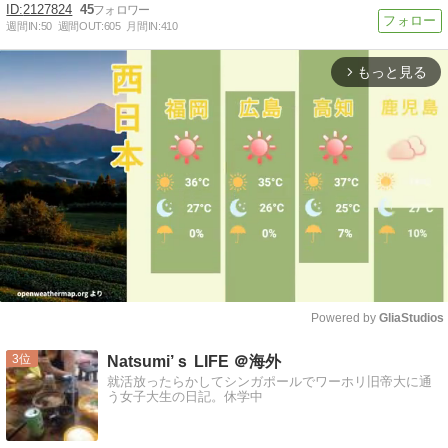
2127824
45
週間IN:
50
週間OUT:
605
月間IN:
410
もっと見る
arrow_forward_ios
Powered by 
GliaStudios
Mute
3
Natsumi’ｓ LIFE ＠海外
就活放ったらかしてシンガポールでワーホリ旧帝大に通
う女子大生の日記。休学中