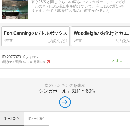
東京23区と同じぐらいの広さのシンガポール。シンガポ
ールのMRTは拡張工事を続けていて、今は128の駅があ
ります。全ての駅を訪ねるのに何年かかるかな。
Fort Canningのバトルボックス
Woodleighのお化けとカエ
4年前
5年前
2075979
6
週間IN:
0
週間OUT:
20
月間IN:
0
次のランキングを表示
「シンガポール」
31位〜60位
1〜30位
31〜60位