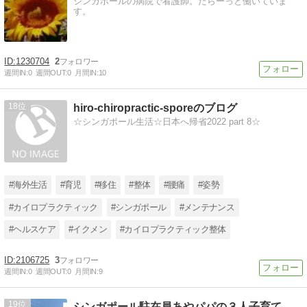
シンガポールの病院で看護師。だらーっと働いていま
す。
1230704
2
週間IN:
0
週間OUT:
0
月間IN:
10
18
hiro-chiropractic-sporeのブログ
☆シンガポール生活☆日本へ帰省2022 part 8☆
#海外生活
#育児
#移住
#整体
#腰痛
#姿勢
#カイロプラクティック
#シンガポール
#メンテナンス
#ヘルスケア
#イクメン
#カイロプラクティック整体
2106725
3
週間IN:
0
週間OUT:
0
月間IN:
9
19
シンガポール駐在員あやパパの３人子育て・副業冒険記！