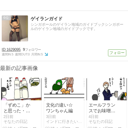
6
ゲイランガイド
シンガポールのゲイラン地域のガイドブックシンガポー
ルのゲイラン地域のガイドブックです。
1629095
9
週間IN:
5
週間OUT:
0
月間IN:
5
最新の記事画像
「ずめこ」か
文化の違い☆
エールフラン
と思った・
ワンちゃん編
スでお味噌
(13)フランス
汁・(12)フラ
2日前
3日前
4日前
そなたの日記
インドに行きたい！（今は）シンガポールからお届け
そなたの日記
2026
ンス2026