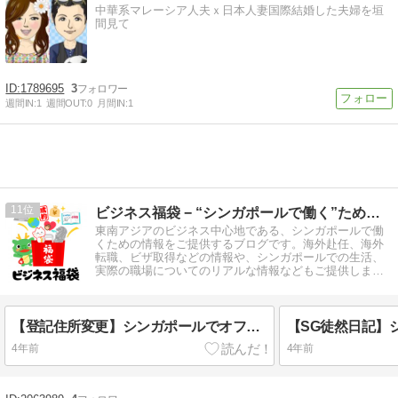
中華系マレーシア人夫ｘ日本人妻国際結婚した夫婦を垣
間見て
1789695
3
週間IN:
1
週間OUT:
0
月間IN:
1
11
ビジネス福袋 − “シンガポールで働く”ための情報提供ブログ
東南アジアのビジネス中心地である、シンガポールで働
くための情報をご提供するブログです。海外赴任、海外
転職、ビザ取得などの情報や、シンガポールでの生活、
実際の職場についてのリアルな情報などもご提供しま
す。
【登記住所変更】シンガポールでオフィス移転した際の変更手続きについて
4年前
4年前