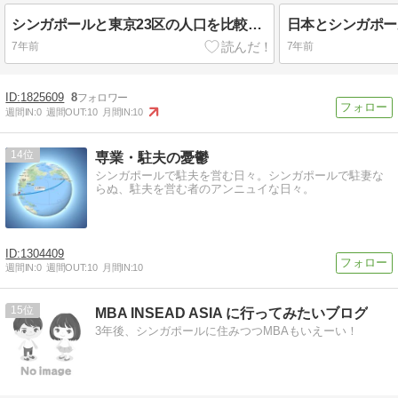
シンガポールと東京23区の人口を比較してみる
7年前
7年前
1825609
8
週間IN:
0
週間OUT:
10
月間IN:
10
14
専業・駐夫の憂鬱
シンガポールで駐夫を営む日々。シンガポールで駐妻な
らぬ、駐夫を営む者のアンニュイな日々。
1304409
週間IN:
0
週間OUT:
10
月間IN:
10
15
MBA INSEAD ASIA に行ってみたいブログ
3年後、シンガポールに住みつつMBAもいえーい！