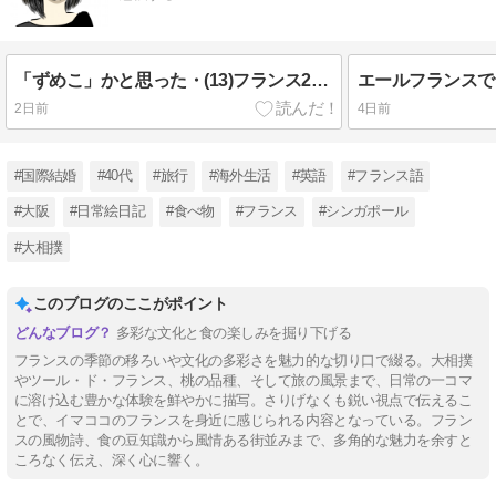
「ずめこ」かと思った・(13)フランス2026
2日前
4日前
#国際結婚
#40代
#旅行
#海外生活
#英語
#フランス語
#大阪
#日常絵日記
#食べ物
#フランス
#シンガポール
#大相撲
このブログのここがポイント
多彩な文化と食の楽しみを掘り下げる
フランスの季節の移ろいや文化の多彩さを魅力的な切り口で綴る。大相撲
やツール・ド・フランス、桃の品種、そして旅の風景まで、日常の一コマ
に溶け込む豊かな体験を鮮やかに描写。さりげなくも鋭い視点で伝えるこ
とで、イマココのフランスを身近に感じられる内容となっている。フラン
スの風物詩、食の豆知識から風情ある街並みまで、多角的な魅力を余すと
ころなく伝え、深く心に響く。