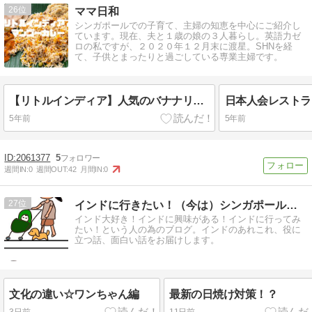
26
ママ日和
シンガポールでの子育て、主婦の知恵を中心にご紹介し
ています。現在、夫と１歳の娘の３人暮らし。英語力ゼ
ロの私ですが、２０２０年１２月末に渡星。SHNを経
て、子供とまったりと過ごしている専業主婦です。
【リトルインディア】人気のバナナリーフアポロで初のインドカレーを実食
5年前
5年前
2061377
5
週間IN:
0
週間OUT:
42
月間IN:
0
27
インドに行きたい！（今は）シンガポールからお届け
インド大好き！インドに興味がある！インドに行ってみ
たい！という人の為のブログ。インドのあれこれ、役に
立つ話、面白い話をお届けします。
文化の違い☆ワンちゃん編
最新の日焼け対策！？
3日前
11日前