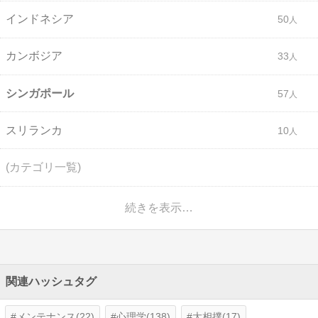
インドネシア
50
カンボジア
33
シンガポール
57
スリランカ
10
(カテゴリ一覧)
続きを表示…
関連ハッシュタグ
メンテナンス(22)
心理学(138)
大相撲(17)