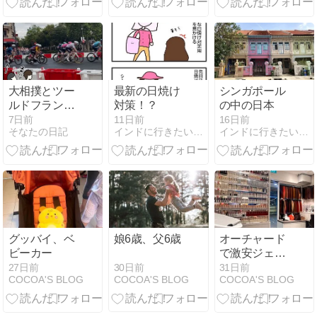
大相撲とツー
最新の日焼け
シンガポール
ルドフランス
対策！？
の中の日本
の日曜日・
7日前
11日前
16日前
そなたの日記
インドに行きたい！（今は）シンガポールからお届け
インドに行きたい！（今は）シンガポールからお届け
(11)フランス
2026
グッバイ、ベ
娘6歳、父6歳
オーチャード
ビーカー
で激安ジェル
ネイル
30日前
27日前
31日前
COCOA'S BLOG
COCOA'S BLOG
COCOA'S BLOG