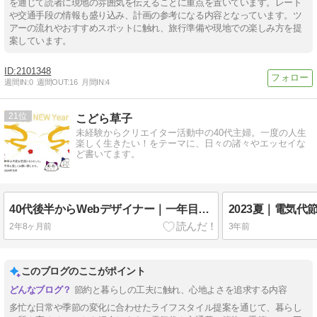
を通じて読者に現地の雰囲気を伝えることに重点を置いています。レート
や交通手段の情報も盛り込み、計画の参考になる内容となっています。ツ
アーの流れやおすすめスポットに触れ、旅行準備や現地での楽しみ方を提
案しています。
2101348
週間IN:
0
週間OUT:
16
月間IN:
4
21
こどら草子
未経験からクリエイター活動中の40代主婦。一度の人生
楽しく生きたい！をテーマに、日々の諸々やエッセイな
ど書いてます。
40代後半からWebデザイナー｜一年目の振り返りと新年のご挨拶
2年8ヶ月前
3年前
このブログのここがポイント
節約と暮らしの工夫に触れ、心地よさを追求する内容
多忙な日常や季節の変化に合わせたライフスタイル提案を通じて、暮らし