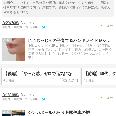
を紹介しています。自己啓発や経営の秘訣をわかりやすく伝えて、日常の
仕事や生活に役立つ内容が満載です。通勤や休憩時間に気軽に読める読み
やすさも魅力です。
2047688
6
週間IN:
0
週間OUT:
24
月間IN:
0
29
じじじゃじゃの子育て＆ハンドメイド＠シンガポール
上海→シンガ＆JB→上海と、14年末に13年ぶり2度目の
渡星。子育てとハンドメイド。最近は自分のお店を開く
準備で大忙し！でもゆるーくシンガポールエンジョイ
中！
【後編】「やった感」ゼロで元気になれる魔法✨Dr. Terenceの神テク
4ヶ月前
4ヶ月前
1851886
8
週間IN:
0
週間OUT:
20
月間IN:
0
30
シンガポールぶらり各駅停車の旅