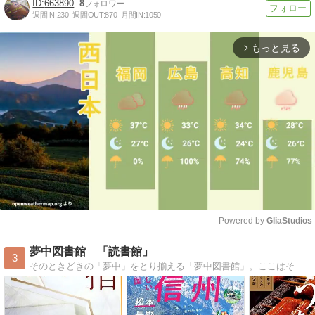
663890
8
週間IN:
230
週間OUT:
870
月間IN:
1050
もっと見る
arrow_forward_ios
Powered by 
GliaStudios
Mute
夢中図書館 「読書館」
3
そのときどきの「夢中」をとり揃える「夢中図書館」。ここはそのなかでも、読書に関する「夢中」を集めた「読書館」です。Welcome to the ’Books'…