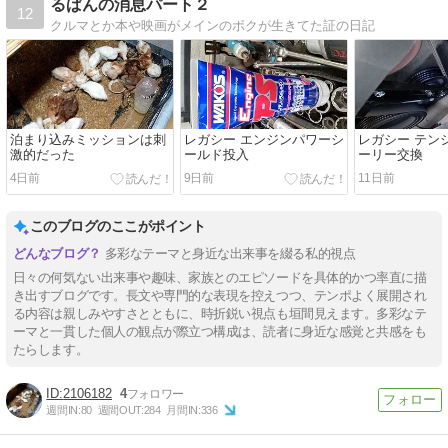
るぱんの消息パート２
12
クルマとか本や映画がメインのボクが生きてた証の日記
泊まり込みミッションは刺
レガシー エンジンパワーシ
レガシー テン
激的だった
ールド投入
ーリー交換
4日前
9日前
11日前
このブログのここがポイント
多彩なテーマと身近な出来事を綴る私的視点
日々の何気ない出来事や趣味、家族とのエピソードを具体的かつ率直に描
き出すブログです。長文や専門的な表現を控えつつ、テンポよく展開され
る内容は親しみやすさとともに、時折鋭い視点も垣間見えます。多彩なテ
ーマと一貫した個人の観点が際立つ構成は、読者に身近な感覚と共感をも
たらします。
2106182
4
週間IN:
80
週間OUT:
284
月間IN:
336