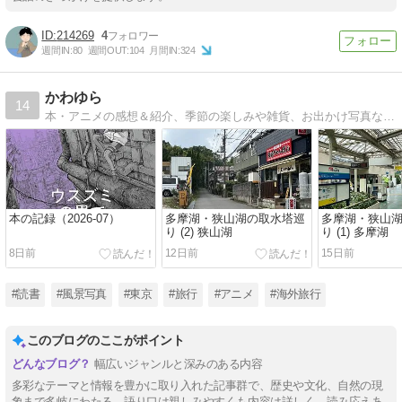
214269
4
週間IN:
80
週間OUT:
104
月間IN:
324
かわゆら
14
本・アニメの感想＆紹介、季節の楽しみや雑貨、お出かけ写真など。
本の記録（2026-07）
多摩湖・狭山湖の取水塔巡
多摩湖・狭山
り (2) 狭山湖
り (1) 多摩湖
8日前
12日前
15日前
#読書
#風景写真
#東京
#旅行
#アニメ
#海外旅行
このブログのここがポイント
幅広いジャンルと深みのある内容
多彩なテーマと情報を豊かに取り入れた記事群で、歴史や文化、自然の現
象まで多岐にわたる。語り口は親しみやすくも内容は詳しく、読み応えあ