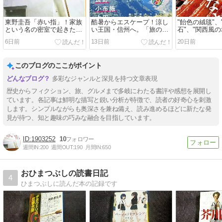
東野圭吾「赤い指」！家族
酷暑からエスケープ！涼し
"飴色の絨毯"
という名の密室で起きた悲
い王国・信州へ。「旅の手
石"、"関西風の
劇…加賀恭一郎が暴く哀し
帖」が贈る、唯一無二の高
「おとなの週
6日前
13日前
20日前
き真実とは？
原リゾート＆秘湯ガイド
ぎ大特集に喉
このブログのここがポイント
多彩なジャンルと深見を持つ文章表現
歴史からフィクション、旅、グルメまで多岐にわたる書評や感想を展開し
ています。各記事は鮮明な描写と鋭い分析が特徴で、読者の好奇心を刺激
します。シンプルながらも奥深さを兼ね備え、読み進めるほどに新たな発
見が待つ、知と趣味の巧みな融合を目指しています。
1903252
10
週間IN:
200
週間OUT:
190
月間IN:
650
おひまつぶしの読書日記
4
ひまつぶしに読んだ本の記録です