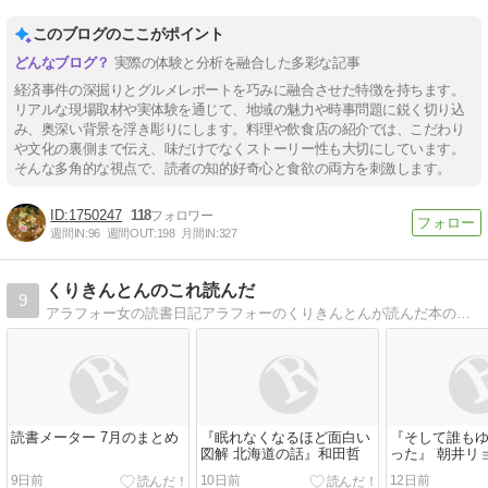
このブログのここがポイント
実際の体験と分析を融合した多彩な記事
経済事件の深掘りとグルメレポートを巧みに融合させた特徴を持ちます。
リアルな現場取材や実体験を通じて、地域の魅力や時事問題に鋭く切り込
み、奥深い背景を浮き彫りにします。料理や飲食店の紹介では、こだわり
や文化の裏側まで伝え、味だけでなくストーリー性も大切にしています。
そんな多角的な視点で、読者の知的好奇心と食欲の両方を刺激します。
1750247
118
週間IN:
96
週間OUT:
198
月間IN:
327
くりきんとんのこれ読んだ
9
アラフォー女の読書日記アラフォーのくりきんとんが読んだ本の感想。
読書メーター 7月のまとめ
『眠れなくなるほど面白い
『そして誰も
図解 北海道の話』和田哲
った』 朝井リ
9日前
10日前
12日前