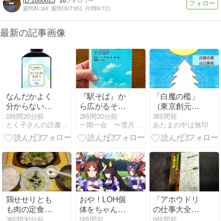
1668623
10
週間IN:
168
週間OUT:
951
月間IN:
721
最新の記事画像
なんだかよく
『駅そば』か
「白魔の檻」
分からないけ
ら広がるそば
（東京創元
ど、激安のレ
巡り 鈴木弘毅
社）山口未桜
1時間20分前
2時間20分前
3時間前
とく子さんの読書録。
一期一会 〜雪月花のとき…〜
あたまの中は無印
ジン。
感想・レビュ
ー
鶏せせりとも
おや！LOH個
「アホウドリ
も肉の定食と
体をちゃんと
の仕事大全」
転職して1週
作ってない！
阿奈井文彦
3時間30分前
5時間前
6時間前