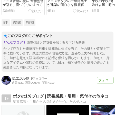
アニメ音響の魔法 音響監督
アニメオタクの一級建築士
東映の東映の
が語る、音づくりのすべて
が建築の面白さを徹底解剖
吹けよ風、呼
する本。
23時間前
4日前
6日前
#本
#読書
#書籍
このブログのここがポイント
乗車体験と建築美を深く掘り下げる解説
かつて存在した豪華寝台列車や建築物に焦点を当て、その魅力や背景を丁
寧に描いています。鉄道の歴史や地域の文化、設備の工夫を紹介しなが
ら、時代を超えて語り継がれる記憶と価値を明らかにします。加えて、身
近なアイテムや景観の意義についても触れ、知的好奇心と情景の豊かさを
融合させた内容となっています。
2106540
9
週間IN:
51
週間OUT:
45
月間IN:
199
ボクの1％ブログ | 読書感想・引用・気付その他ネコ
19
読書感想・引用からの気付きが中心。その他ネコ