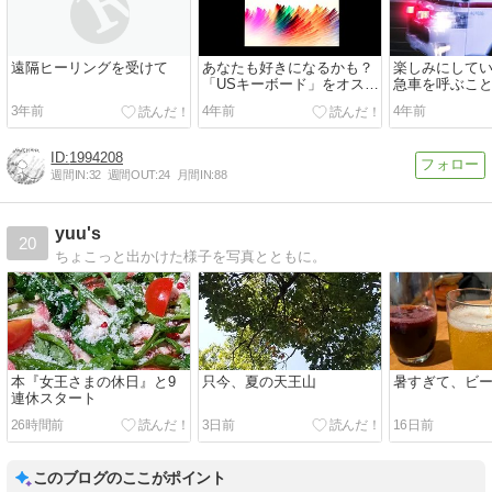
遠隔ヒーリングを受けて
あなたも好きになるかも？
楽しみにして
「USキーボード」をオスス
急車を呼ぶこ
メする３つの理由。
3年前
4年前
4年前
1994208
週間IN:
32
週間OUT:
24
月間IN:
88
yuu's
20
ちょこっと出かけた様子を写真とともに。
本『女王さまの休日』と9
只今、夏の天王山
暑すぎて、ビ
連休スタート
26時間前
3日前
16日前
このブログのここがポイント