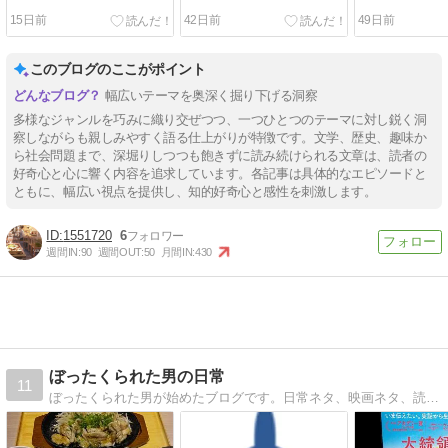
15日前
42日前
49日前
このブログのここがポイント
幅広いテーマを奥深く掘り下げる洞察
多様なジャンルを巧みに織り交ぜつつ、一つひとつのテーマに対し鋭く洞
察しながらも親しみやすく語る仕上がりが特徴です。文学、歴史、趣味か
ら社会問題まで、深堀りしつつも飽きずに読み続けられる文章は、読者の
好奇心と心に響く内容を追求しています。各記事は具体的なエピソードと
ともに、幅広い視点を提供し、知的好奇心と感性を刺激します。
1551720
6
週間IN:
90
週間OUT:
50
月間IN:
430
ぼったくられた男の日常
11
ぼったくられた男が始めたブログです。日常ネタ、映画ネタ、読書ネタを投稿しています！