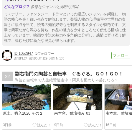
多彩なジャンルと緻密な描写
ミステリー、ファンタジー、ドラマといった幅広いジャンルを網羅し、物
語の核心を突く鋭い視点で解説します。登場人物の心理描写や世界観の奥
深さに焦点を当て、読者の知的好奇心を刺激するスタイルが特徴です。文
章は簡潔ながら深みを持ち、作品の魅力を余すところなく伝える構成に仕
上がっています。映画や小説の魅力を多角的に分析し、感情に寄り添う解
説で、読むたびに新たな発見が得られます。
1052947
5
週間IN:
27
週間OUT:
129
月間IN:
135
剽右衛門の陶芸と自転車 ぐるぐる。ＧＯ！ＧＯ！
22
陶芸と自転車で人生絶賛迷走中！阿呆も極めりゃ芸になる？
原土、購入2026 その２
南本窯、雛壇積み 03
南本窯、雛壇積み
3日前
9日前
16日前