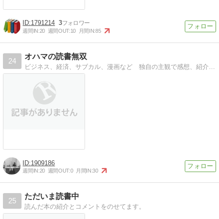
1791214
3
週間IN:
20
週間OUT:
10
月間IN:
85
オハマの読書無双
24
ビジネス、経済、サブカル、漫画など 独自の主観で感想、紹介 たまに妄想あり
1909186
週間IN:
20
週間OUT:
0
月間IN:
30
ただいま読書中
25
読んだ本の紹介とコメントをのせてます。