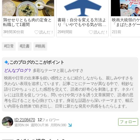
鶏せせりともも肉の定食と
書籍：自分を変える方法よ
映画大統領の
転職して1週間
り「いやでもやる気が出
「まばたきゲ
る」
う」
3時間30分前
29時間前
2日前
#日常
#読書
#映画
このブログのここがポイント
多彩なテーマと親しみやすさ
映画や日常の出来事を鋭い感性とともに紹介しながらも、親しみやすさを
失わない表現を追求しています。記事ごとにテーマが異なる中で、軽妙な
語り口やちょっとした感想を交えて、読者の好奇心を刺激します。ネタバ
レには注意を促しつつも、問いかけや気づきを誘う文章展開で、読者の思
考を広げることを心掛けています。身近な話題から深いテーマまで、幅広
い内容を自然体で紡ぎ出し、日常に新たな発見や共感をもたらします。
2108470
12
週間IN:
84
週間OUT:
86
月間IN:
380