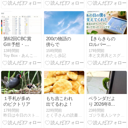
第62回CBC賞
200の物語の
【きらきらの
GⅢ予想・レ
傍らで
ロルバー
ース結果
ン！】あの日
13時間前
15時間前
17時間前
Toy Box - あんこのおもちゃ箱 -
わたし歩記
本と文房具とスグレモノ
の僕を支えて
くれた震災の
ボランティア
に持って行っ
たノートです
１手札が多め
もち吉こわれ
ベランダだよ
のビクトリア
出てるわよ！
り 2026年8月
7日（金）
17時間前
22時間前
23時間前
昨日は今日のストーリー
とく子さんの読書録。
ゴジラ老人シマクマ君の日々
「まあ、こん
なとこで！」
ベランダあた