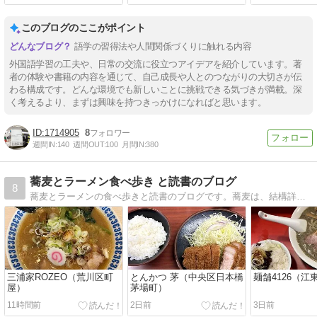
このブログのここがポイント
語学の習得法や人間関係づくりに触れる内容
外国語学習の工夫や、日常の交流に役立つアイデアを紹介しています。著
者の体験や書籍の内容を通じて、自己成長や人とのつながりの大切さが伝
わる構成です。どんな環境でも新しいことに挑戦できる気づきが満載。深
く考えるより、まずは興味を持つきっかけになればと思います。
1714905
8
週間IN:
140
週間OUT:
100
月間IN:
380
蕎麦とラーメン食べ歩き と読書のブログ
8
蕎麦とラーメンの食べ歩きと読書のブログです。蕎麦は、結構詳しいので、蕎麦の評価は信用出来ると思います。ラーメンは、素人です。読書傾向は偏りがちです。
三浦家ROZEO（荒川区町
とんかつ 茅（中央区日本橋
麺舗4126（江
屋）
茅場町）
11時間前
2日前
3日前