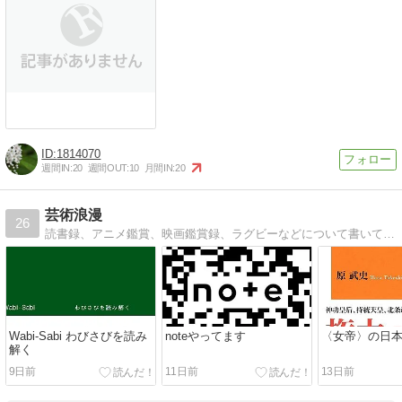
1814070
週間IN:
20
週間OUT:
10
月間IN:
20
芸術浪漫
26
読書録、アニメ鑑賞、映画鑑賞録、ラグビーなどについて書いています。
Wabi-Sabi わびさびを読み
noteやってます
〈女帝〉の日
解く
9日前
11日前
13日前