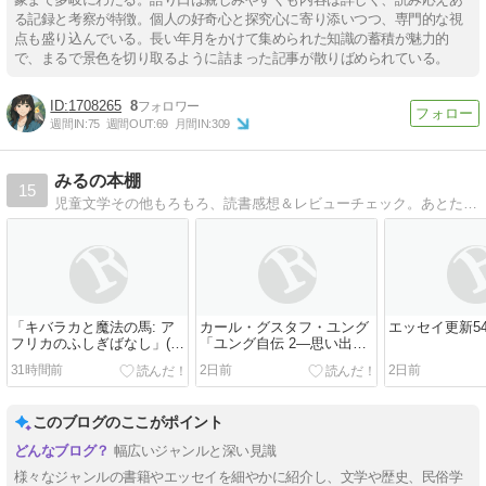
る記録と考察が特徴。個人の好奇心と探究心に寄り添いつつ、専門的な視
点も盛り込んでいる。長い年月をかけて集められた知識の蓄積が魅力的
で、まるで景色を切り取るように詰まった記事が散りばめられている。
1708265
8
週間IN:
75
週間OUT:
69
月間IN:
309
みるの本棚
15
児童文学その他もろもろ、読書感想＆レビューチェック。あとたま〜に「小説家になろう」での創作（童話＆エッセイ）投稿告知とかも…
「キバラカと魔法の馬: ア
カール・グスタフ・ユング
エッセイ更新5
フリカのふしぎばなし」(岩
「ユング自伝 2―思い出・
波少年文庫 247)
夢・思想」
31時間前
2日前
2日前
このブログのここがポイント
幅広いジャンルと深い見識
様々なジャンルの書籍やエッセイを細やかに紹介し、文学や歴史、民俗学