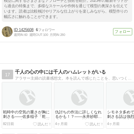
模型に関するさまざまなアプローチと技術を紹介。2023年の最新キットか
ら過去の特集まで、多様なスケールや作例を通じて模型の奥深さを伝えて
います。読者は比較検討やリアルな仕上がりを楽しみながら、模型作りの
幅広さに触れることができます。
1425608
6
週間IN:
60
週間OUT:
100
月間IN:
280
千人の心の中には千人のハムレットがいる
17
アラサー主婦の読書感想文。本を読んで感じたことを、思いつくままに綴っています。※ネタバレ前提※
戦時中の空気の重さが胸に
仇討ちの作法に詳しくなれ
シモネタ多め
刺さる――佐多稲子「乾い
るかも！？――永井紗耶子
刺さる話は強
た風」（『キャラメル工場
『木挽町のあだ討ち』
――京極夏彦
82日前
4ヶ月前
4ヶ月前
から――佐多稲子傑作短篇
話を語る会』
集』所収）