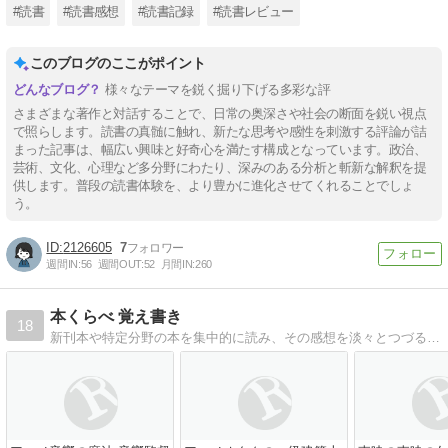
#読書
#読書感想
#読書記録
#読書レビュー
このブログのここがポイント
様々なテーマを鋭く掘り下げる多彩な評
さまざまな著作と対話することで、日常の奥深さや社会の断面を鋭い視点
で照らします。読書の真髄に触れ、新たな思考や感性を刺激する評論が詰
まった記事は、幅広い興味と好奇心を満たす構成となっています。政治、
芸術、文化、心理など多分野にわたり、深みのある分析と斬新な解釈を提
供します。普段の読書体験を、より豊かに進化させてくれることでしょ
う。
2126605
7
週間IN:
56
週間OUT:
52
月間IN:
260
本くらべ 覚え書き
18
新刊本や特定分野の本を集中的に読み、その感想を淡々とつづるという 自分向け書評とも言えるブログです。その本の特色をメインに記録します。