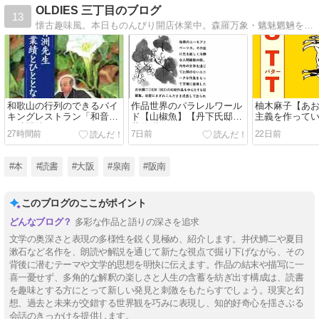
OLDIES 三丁目のブログ
13
懐古趣味風。本日ものんびり開店休業中。森羅万象・魑魅魍魎を楽しみ・考える不定期連載ウェブログです。
和歌山の行列のできるバイ
作品世界のパラレルワール
柚木麻子【あ
キングレストラン「和音」
ド【山椒魚】【丹下氏邸】
主義を作って
１時間待ち
井伏鱒二
27時間前
7日前
22日前
#本
#読書
#大阪
#泉南
#阪南
このブログのここがポイント
多彩な作品と語りの深さを追求
文学の奥深さと表現の多様性を鋭く見極め、紹介します。井伏鱒二や夏目
漱石など名作を、朗読や解説を通じて新たな視点で掘り下げながら、その
背後に潜むテーマや文学的思想を明快に伝えます。作品の結末や描写に一
喜一憂せず、多角的な解釈の楽しさと人生の含蓄を紡ぎ出す構成は、読書
を趣味とする方にとって新しい発見と刺激をもたらすでしょう。現実と幻
想、過去と未来が交錯する世界観を巧みに表現し、知的好奇心を揺さぶる
会話のきっかけを提供します。