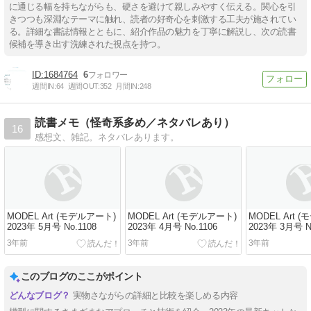
に通じる幅を持ちながらも、硬さを避けて親しみやすく伝える。関心を引
きつつも深淵なテーマに触れ、読者の好奇心を刺激する工夫が施されてい
る。詳細な書誌情報とともに、紹介作品の魅力を丁寧に解説し、次の読書
候補を導き出す洗練された視点を持つ。
1684764
6
週間IN:
64
週間OUT:
352
月間IN:
248
読書メモ（怪奇系多め／ネタバレあり）
16
感想文、雑記。ネタバレあります。
MODEL Art (モデルアート)
MODEL Art (モデルアート)
MODEL Art 
2023年 5月号 No.1108
2023年 4月号 No.1106
2023年 3月号 N
3年前
3年前
3年前
このブログのここがポイント
実物さながらの詳細と比較を楽しめる内容