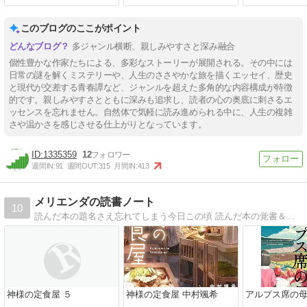
このブログのここがポイント
多ジャンル横断、親しみやすさと深み融合
個性豊かな作家たちによる、多彩なストーリーが展開される。その中には
日常の謎を解くミステリーや、人生のささやかな旅を描くエッセイ、歴史
と現代が交差する青春譚など、ジャンルを超えた多角的な内容構成が特徴
的です。親しみやすさとともに深みも追求し、読者の心の奥底に刺さるエ
ッセンスを忘れません。自然体で気軽に読み進められる中に、人生の複雑
さや温かさを感じさせる仕上がりとなっています。
1335359
12
週間IN:
91
週間OUT:
315
月間IN:
413
メリエンダの読書ノート
10
読んだ本の題名さえ忘れてしまう今日この頃 読んだ本の覚書＆自分への読書のススメ。
神様の定食屋 ５
神様の定食屋 中村颯希
アルプス席の