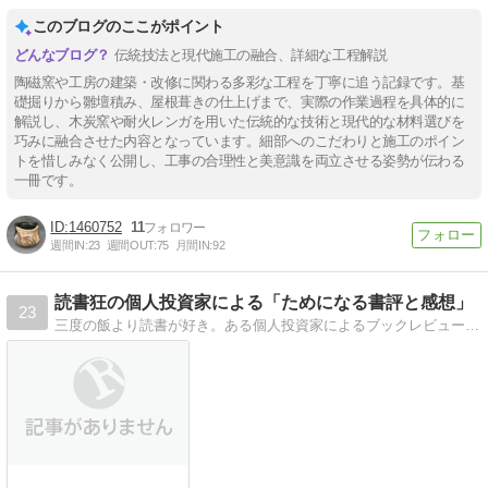
このブログのここがポイント
伝統技法と現代施工の融合、詳細な工程解説
陶磁窯や工房の建築・改修に関わる多彩な工程を丁寧に追う記録です。基
礎掘りから雛壇積み、屋根葺きの仕上げまで、実際の作業過程を具体的に
解説し、木炭窯や耐火レンガを用いた伝統的な技術と現代的な材料選びを
巧みに融合させた内容となっています。細部へのこだわりと施工のポイン
トを惜しみなく公開し、工事の合理性と美意識を両立させる姿勢が伝わる
一冊です。
1460752
11
週間IN:
23
週間OUT:
75
月間IN:
92
読書狂の個人投資家による「ためになる書評と感想」
23
三度の飯より読書が好き。ある個人投資家によるブックレビュー。物語、エッセイ、歴史、科学、ビジネス、などあらるるジャンルを網羅。読んで役に立つ書評を目指します。