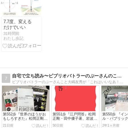
7.7度、変える
だけでいい
31時間前
わたし歩記
自宅で立ち読み〜ビブリオバトラーのぷーさんのこだわり選書
7
ビブリオバトラーのぷーさんこと大嶋友秀が「これはいいなあ！」と思った本だけ紹介するブログです。
第552歩『世界のほうがお
第551歩『江戸問答』松岡
第550歩 『イ
もしろすぎた』松岡正剛
正剛・田中優子著、岩波新
ル・パブリッ
著、晶文社
書
人が惹かれる
21日前
50日前
2年1ヶ月前
飯田美樹著、