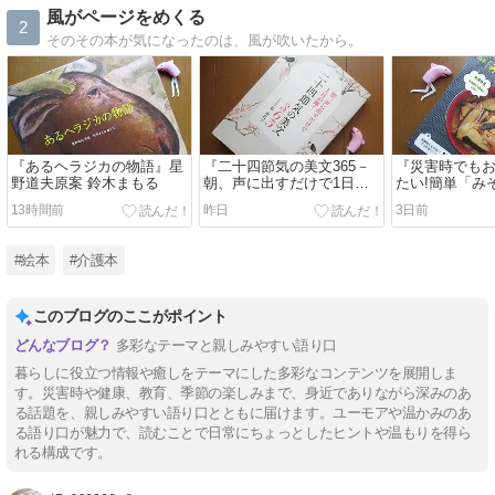
風がページをめくる
2
そのその本が気になったのは、風が吹いたから。
『あるヘラジカの物語』星
『二十四節気の美文365－
『災害時でも
野道夫原案 鈴木まもる
朝、声に出すだけで1日が
たい!簡単「み
輝く』島 永吏子
ープ」レシピ
13時間前
昨日
3日前
#絵本
#介護本
このブログのここがポイント
多彩なテーマと親しみやすい語り口
暮らしに役立つ情報や癒しをテーマにした多彩なコンテンツを展開しま
す。災害時や健康、教育、季節の楽しみまで、身近でありながら深みのあ
る話題を、親しみやすい語り口とともに届けます。ユーモアや温かみのあ
る語り口が魅力で、読むことで日常にちょっとしたヒントや温もりを得ら
れる構成です。