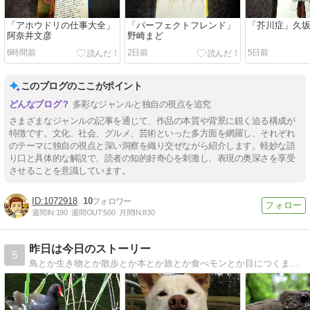
「アホウドリの仕事大全」
「パーフェクトフレンド」
「芥川症」久
阿奈井文彦
野崎まど
6時間前
2日前
5日前
このブログのここがポイント
多彩なジャンルと独自の視点を追究
さまざまなジャンルの記事を通じて、作品の本質や背景に鋭く迫る構成が
特徴です。文化、社会、グルメ、芸術といった多方面を網羅し、それぞれ
のテーマに独自の視点と深い洞察を織り交ぜながら紹介します。軽妙な語
り口と具体的な解説で、読者の知的好奇心を刺激し、表現の奥深さを享受
させることを意識しています。
1072918
10
週間IN:
190
週間OUT:
500
月間IN:
830
昨日は今日のストーリー
5
鳥とか生き物とか散歩とか本とか旅とか食べモンとか目につくまま気になるまま撮り書きちゃらがす、好奇心だだびしゃの生活。