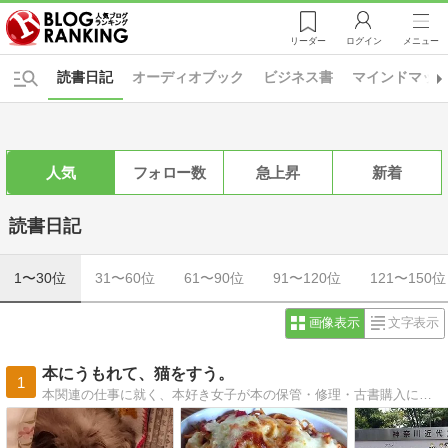
リーダー
ログイン
メニュー
読書日記
オーディオブック
ビジネス書
マインドマッ
人気
フォロー数
急上昇
新着
読書日記
1〜30位
31〜60位
61〜90位
91〜120位
121〜150位
画像表示
文字表示
本にうもれて、猫をすう。
1
本関連の仕事に就く、本好き女子が本の保管・修理・古書購入について語ったり、 実家の3匹の愛猫との暮らし・付き合い方について語ったりするブログ。 時々、自分のことを語ったりもする。