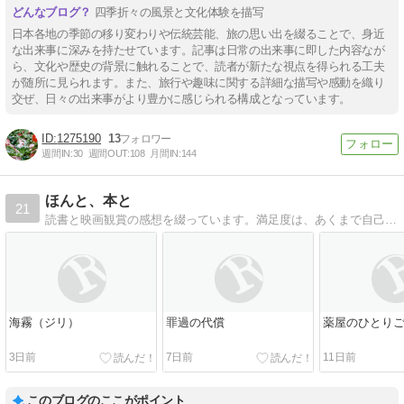
四季折々の風景と文化体験を描写
日本各地の季節の移り変わりや伝統芸能、旅の思い出を綴ることで、身近
な出来事に深みを持たせています。記事は日常の出来事に即した内容なが
ら、文化や歴史の背景に触れることで、読者が新たな視点を得られる工夫
が随所に見られます。また、旅行や趣味に関する詳細な描写や感動を織り
交ぜ、日々の出来事がより豊かに感じられる構成となっています。
1275190
13
週間IN:
30
週間OUT:
108
月間IN:
144
ほんと、本と
21
読書と映画観賞の感想を綴っています。満足度は、あくまで自己満足度です。
海霧（ジリ）
罪過の代償
薬屋のひとりご
3日前
7日前
11日前
このブログのここがポイント