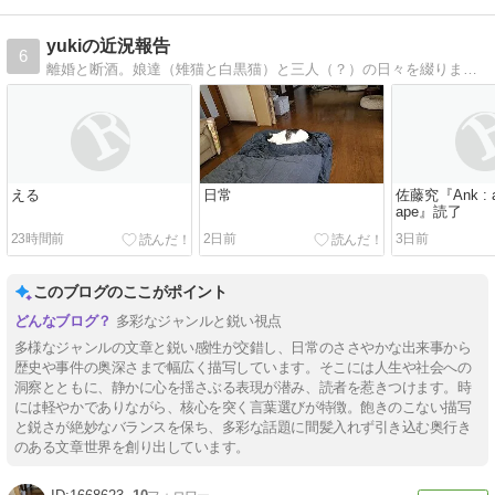
yukiの近況報告
6
離婚と断酒。娘達（雉猫と白黒猫）と三人（？）の日々を綴ります。ロックと読書好き。でも酒と煙草をやらないストレート・エッジです。
える
日常
佐藤究『Ank : a 
ape』読了
23時間前
2日前
3日前
このブログのここがポイント
多彩なジャンルと鋭い視点
多様なジャンルの文章と鋭い感性が交錯し、日常のささやかな出来事から
歴史や事件の奥深さまで幅広く描写しています。そこには人生や社会への
洞察とともに、静かに心を揺さぶる表現が潜み、読者を惹きつけます。時
には軽やかでありながら、核心を突く言葉選びが特徴。飽きのこない描写
と鋭さが絶妙なバランスを保ち、多彩な話題に間髪入れず引き込む奥行き
のある文章世界を創り出しています。