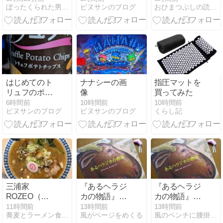
ぼったくられた男の日常
ピヌサンのブログ
おひまつぶしの読書日記
間
はじめてのト
ナナシーの画
指圧マットを
リュフのポテ
像
買ってみた
トチップス
6時間前
10時間前
10時間前
ピヌサンのブログ
ピヌサンのブログ
くらし記
三浦家
『あるヘラジ
『あるヘラジ
ROZEO（荒
カの物語』星
カの物語』星
川区町屋）
野道夫原案 鈴
野道夫原案 鈴
11時間前
13時間前
13時間前
蕎麦とラーメン食べ歩き と読書のブログ
風がページをめくる
風のベンチに腰掛けて 風がページをめくる
木まもる
木まもる