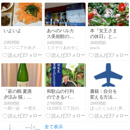
り
いよいよ
あべのハルカ
本『女王さま
ス美術館の
の休日』と9
「ゴッホの跳
連休スタート
23時間前
24時間前
26時間前
エンジニアかあさんの男女子育て
ミステリあれやこれや
yuu's
ね橋と印象派
の画家たち」
へ行きまし
た。
「萩の鶴 夏酒
和歌山の行列
書籍：自分を
夕涼み 猫」
のできるバイ
変える方法よ
2,200円(税込
キングレスト
り「いやでも
26時間前
27時間前
29時間前
一期一会 〜雪月花のとき…〜
OLDIES 三丁目のブログ
ぼったくられた男の日常
み)
ラン「和音」
やる気が出
１時間待ち
る」
全て表示