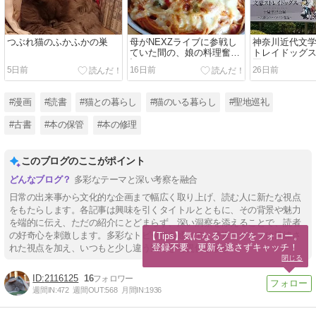
つぶれ猫のふかふかの巣
母がNEXZライブに参戦し
神奈川近代文学
ていた間の、娘の料理奮闘
トレイドッグス
記
夏）
5日前
16日前
26日前
#漫画
#読書
#猫との暮らし
#猫のいる暮らし
#聖地巡礼
#古書
#本の保管
#本の修理
このブログのここがポイント
多彩なテーマと深い考察を融合
日常の出来事から文化的な企画まで幅広く取り上げ、読む人に新たな視点
をもたらします。各記事は興味を引くタイトルとともに、その背景や魅力
を端的に伝え、ただの紹介にとどまらず、深い洞察を添えることで、読者
の好奇心を刺激します。多彩なトピックを通じて、身近なテーマに洗練さ
【Tips】気になるブログをフォロー。

登録不要。更新を逃さずキャッチ！
れた視点を加え、いつもと少し違う気づきを提供します。
閉じる
2116125
16
週間IN:
472
週間OUT:
568
月間IN:
1936