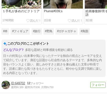
１手札が多めのビクトリア
Plum&#039;s
絵画修復師/宵
語
17時間前
2日前
3日前
#本
#フィギュア
#旅行
#野鳥
#ガチャガチャ
#鳥類
このブログのここがポイント
多彩な題材と時事感覚を軽妙に綴る
日々の何気ない出来事や気になったテーマを独自の視点とユーモアを交え
て紹介しています。身近な話題から社会性のあるテーマまで、多角的な内
容をバランスよく扱い、親しみやすさと鋭さを兼ね備えた文章が特長で
す。読者に新たな気づきをもたらすとともに、軽やかな文調で気軽に楽し
める内容となっています。
649702
12
週間IN:
189
週間OUT:
636
月間IN:
750