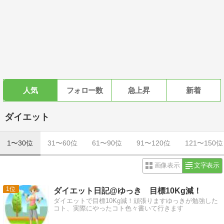
人気
フォロー数
急上昇
新着
ダイエット
1〜30位
31〜60位
61〜90位
91〜120位
121〜150位
画像表示
文字表示
1
ダイエット日記@ゆっき 目標10Kg減！
ダイエットで目標10Kg減！頑張りますゆっきが勉強した
コト、実際にやったコト色々書いて行きます