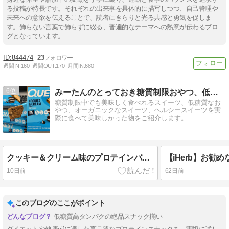
る投稿が特長です。それぞれの出来事を具体的に描写しつつ、自己管理や
未来への意欲を伝えることで、読者にきらりと光る共感と勇気を促しま
す。飾らない言葉で飾らずに綴る、普遍的なテーマへの熱意が伝わるブロ
グとなっています。
844474
23
週間IN:
160
週間OUT:
170
月間IN:
680
6
みーたんのとっておき糖質制限おやつ、低糖質スイーツ
糖質制限中でも美味しく食べれるスイーツ、低糖質なお
やつ、オーガニックなスイーツ、ヘルシースイーツを実
際に食べて美味しかった物をご紹介します。
クッキー＆クリーム味のプロテインバーを求めて・・・
10日前
62日前
このブログのここがポイント
低糖質高タンパクの絶品スナック揃い