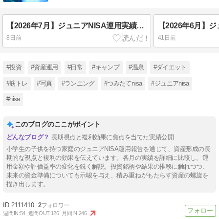
【2026年7月】ジュニアNISA運用実績｜追加投資なしで放置した結果を38歳医療職が公開
8日前
41日前
#投資
#資産運用
#日常
#キャンプ
#温泉
#ダイエット
#筋トレ
#写真
#ランニング
#つみたてnisa
#ジュニアnisa
#nisa
このブログのここがポイント
長期視点と複利効果に焦点を当てた実績公開
小学生の子供を持つ家庭のジュニアNISA運用報告を通じて、資産形成の長
期的な視点と複利の効果を伝えています。各月の実績を詳細に比較し、運
用金額や評価益率の変化を鋭く解説。投資銘柄や結果の推移に触れつつ、
未来の資金準備についても示唆を与え、積み重ねがもたらす資産の螺旋を
描き出します。
2111410
2
週間IN:
54
週間OUT:
126
月間IN:
246