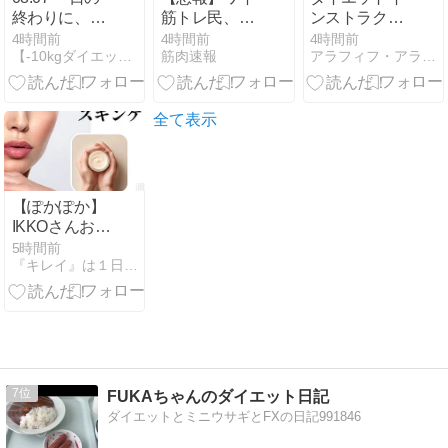
終わりに、気
筋トレ民、ダ
ンストラクタ
持ちを整える
ンベルベンチ
ーがお盆前に
4時間前
4時間前
4時間前
【-10kgダイエット成功】健康と美容のための生活習慣
筋肉速報
アラフィフ・アラカンまでキレイでいられる本当のダイエット方法
時間・今日も
プレス30kgで
「真面目ダイ
一日お疲れさ
きるようにな
エット」をや
までした。
ったのに全然
めた理由
マッチョじゃ
全て表示
なくて泣く
【ぽかぽか】
IKKOさんおす
すめスキンケ
5時間前
『キレイ』は１日にしてならず
ア～ヤクル
ト、コラリッ
チ、サイムダ
ン～
7
FUKAちゃんのダイエット日記
ダイエットとミニウサギとFXの日記991846