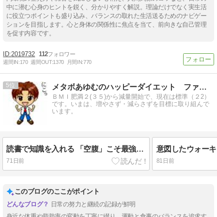
中に潜む心身のヒントを鋭く、分かりやすく解説。理論だけでなく実生活
に役立つポイントも盛り込み、バランスの取れた生活送るためのナビゲー
ションを目指します。心と身体の関係性に焦点を当て、前向きな自己管理
を促す内容です。
2019732
112
週間IN:
170
週間OUT:
1370
月間IN:
770
5
メタボあゆむのハッピーダイエット ファイナル
ＢＭＩ肥満２(３５)から減量開始で、現在は標準（２2）
です。いまは、増やさず・減らさずを目標に取り組んで
います。
読書で知識を入れる 「空腹」こそ最強のクスリ
意図したウォーキ
71日前
81日前
このブログのここがポイント
日常の努力と継続の記録が鮮明
身近な体重や脂肪率の変動を丁寧に綴り、運動と食事のバランスを追求す