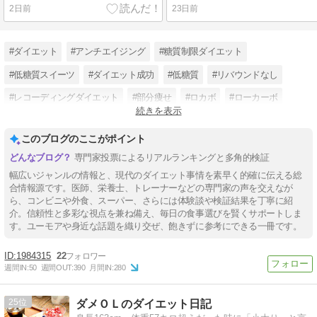
2日前
23日前
#ダイエット
#アンチエイジング
#糖質制限ダイエット
#低糖質スイーツ
#ダイエット成功
#低糖質
#リバウンドなし
#レコーディングダイエット
#部分痩せ
#ロカボ
#ローカーボ
続きを表示
#糖質カット
このブログのここがポイント
専門家投票によるリアルランキングと多角的検証
幅広いジャンルの情報と、現代のダイエット事情を素早く的確に伝える総
合情報源です。医師、栄養士、トレーナーなどの専門家の声を交えなが
ら、コンビニや外食、スーパー、さらには体験談や検証結果を丁寧に紹
介。信頼性と多彩な視点を兼ね備え、毎日の食事選びを賢くサポートしま
す。ユーモアや身近な話題を織り交ぜ、飽きずに参考にできる一冊です。
1984315
22
週間IN:
50
週間OUT:
390
月間IN:
280
25
ダメＯＬのダイエット日記