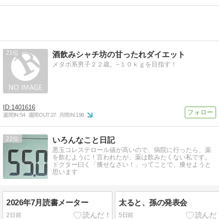
21
酒飲みシャチ坊の甘ったれダイエット
メタボ系男子２２歳。−１０ｋｇを目指す！
1401616
週間IN:
54
週間OUT:
27
月間IN:
198
22
いろんなこと日記
悪玉コレステロール値が高いので、病院に行ったら、薬
を飲むように！言われたが、薬は飲みたくない私です。
ドクター曰く「痩せなさい！」ってことで、痩せようと
思います
2026年7月読書メーター
太ると、孫の発表会
2日前
5日前