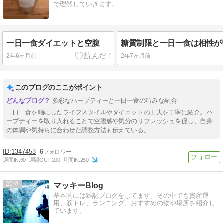
で理解していきます。
一日一食ダイエットと空腹
2年6ヶ月前
2年7ヶ月前
このブログのここがポイント
多彩なハーブティーと一日一食の巧みな融合
一日一食を軸にしたライフスタイルやダイエットの工夫を丁寧に紹介。ハ
ーブティーを取り入れることで空腹感や気分のリフレッシュを促し、自身
の体調や気持ちに合わせた調整方法も伝えている。
1347453
6
週間IN:
60
週間OUT:
200
月間IN:
250
20
マッキーBlog
基本的には雑記ブログをしてます。その中でも資産運
用、筋トレ、ランニング、おすすめの物や場所を紹介し
ています。