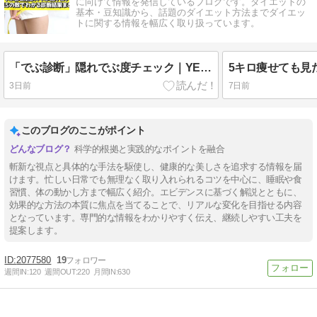
に向けて情報を発信しているブログです。ダイエットの
基本・豆知識から、話題のダイエット方法までダイエッ
トに関する情報を幅広く取り扱っています。
「でぶ診断」隠れでぶ度チェック｜YESの数でわかる診断結果まとめ
3日前
7日前
このブログのここがポイント
科学的根拠と実践的なポイントを融合
斬新な視点と具体的な手法を駆使し、健康的な美しさを追求する情報を届
けます。忙しい日常でも無理なく取り入れられるコツを中心に、睡眠や食
習慣、体の動かし方まで幅広く紹介。エビデンスに基づく解説とともに、
効果的な方法の本質に焦点を当てることで、リアルな変化を目指せる内容
となっています。専門的な情報をわかりやすく伝え、継続しやすい工夫を
提案します。
2077580
19
週間IN:
120
週間OUT:
220
月間IN:
630