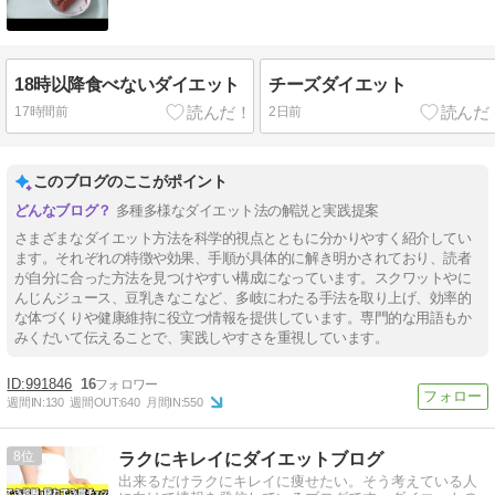
18時以降食べないダイエット
チーズダイエット
17時間前
2日前
このブログのここがポイント
多種多様なダイエット法の解説と実践提案
さまざまなダイエット方法を科学的視点とともに分かりやすく紹介してい
ます。それぞれの特徴や効果、手順が具体的に解き明かされており、読者
が自分に合った方法を見つけやすい構成になっています。スクワットやに
んじんジュース、豆乳きなこなど、多岐にわたる手法を取り上げ、効率的
な体づくりや健康維持に役立つ情報を提供しています。専門的な用語もか
みくだいて伝えることで、実践しやすさを重視しています。
991846
16
週間IN:
130
週間OUT:
640
月間IN:
550
8
ラクにキレイにダイエットブログ
出来るだけラクにキレイに痩せたい。そう考えている人