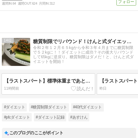
週間IN:
64
週間OUT:
624
月間IN:
312
14
糖質制限でリバウンド！けんと式ダイエットに挑戦中！
令和２年１２月６５kgから令和３年４月までに糖質制限
で５２kgに！！ダイエットに成功？その後大リバウンド
して65kgに逆戻り。糖質制限はダメだ！と、けんと式ダ
イエットを開始！
【ラストスパート】標準体重まであとすこしとなった今、停滞しないためにやっていること
11時間前
昨日
#ダイエット
#糖質制限ダイエット
#40代ダイエット
#pfcダイエット
#ダイエット記録
#あすけん
このブログのここがポイント