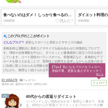
食べないのはダメ！ しっかり食べるのはダイエットの基本！
ダイエット料理の
18時間前
26時間前
このブログのここがポイント
多彩なスポーツと美容エクササイズの融合
多種多様な運動法と美容エクササイズを組み合わせた特徴的なブログで
す。球技や全身運動を中心に、ダイエットと健康維持に役立つ方法を紹介
しています。コート競技やバランスボール、骨盤矯正など、多角的なアプ
ローチを取り入れることで、実用性と効果性を追求しながらも読者の生活
に自然に取り入れられる情報を提供します。体の仕組みと美容法を結び付
【Tips】気になるブログをフォロー。

けながら、無理なく続けられる手法に焦点を当てています。
登録不要。更新を逃さずキャッチ！
閉じる
1656278
16
週間IN:
290
週間OUT:
1070
月間IN:
1420
2
40代からの若返りダイエット
リバウンドしない理由がわかる！無理なく痩せて、若返
る。40代からの“若返り”ダイエットをプロのコーチが解