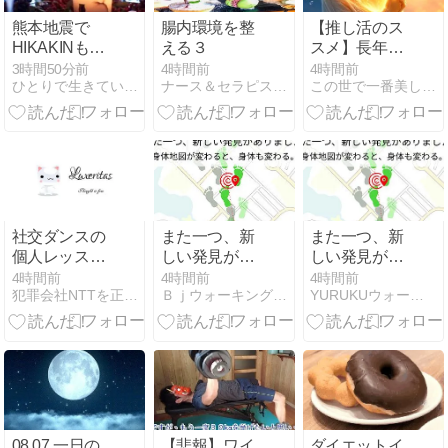
熊本地震で
腸内環境を整
【推し活のス
HIKAKINも寄
える３
スメ】長年苦
付金公表
しんでいた鬱
3時間50分前
4時間前
4時間前
ひとりで生きていくために〜 All roads
ナース＆セラピストのカウンセリング『K's パソ・トレ』
この世で一番美しく痩せるダイエット
病から解放さ
れた親友
社交ダンスの
また一つ、新
また一つ、新
個人レッスン
しい発見があ
しい発見があ
に行ってきま
りました。
りました。
4時間前
4時間前
4時間前
犯罪会社NTTを正常に戻すために命をかけて戦う
ＢｊウォーキングスクールＮｏｒｉｋｏ日記
YURUKUウォーク考案者Noriko＊楽で綺麗な体づくり
した
08.07 一日の
【悲報】ワイ
ダイエットイ