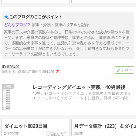
このブログのここがポイント
家事・介護・健康のリアルな記録
家事の工夫や介護の実践を中心に、日常の中での小さな成功や気づきを綴
っています。家庭内の掃除や整理整頓、家族との会話、健康管理に至るま
で、多面的な出来事を通じて、生活の知恵や温かさを伝える構成です。一
つ一つの出来事に丁寧に向き合いながら、楽しく前向きな気持ちを育むフ
ァミリーライフの記録ともいえるでしょう。
826491
週間IN:
51
週間OUT:
159
月間IN:
225
23
レコーディングダイエット実践・40男最後
40男がレコーディングダイエット実践中人生最後のダイ
エットにすべくメガダイエットに挑戦。目標は42kg減。
ダイエット6820日目
27時間前
2日前