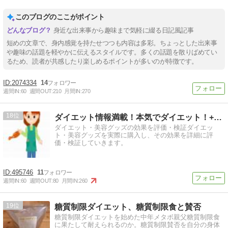
このブログのここがポイント
身近な出来事から趣味まで気軽に綴る日記風記事
短めの文章で、身内感覚を持たせつつも内容は多彩。ちょっとした出来事
や趣味の話題を軽やかに伝えるスタイルです。多くの話題を散りばめてい
るため、読者が共感したり楽しめるポイントが多いのが特徴です。
2074334
14
週間IN:
60
週間OUT:
210
月間IN:
270
18
ダイエット情報満載！本気でダイエット！+美容
ダイエット・美容グッズの効果を評価・検証ダイエッ
ト・美容グッズを実際に購入し、その効果を詳細に評
価・検証していきます。
495746
11
週間IN:
60
週間OUT:
80
月間IN:
260
19
糖質制限ダイエット、糖質制限食と賛否
糖質制限ダイエットを始めた中年メタボ親父糖質制限食
に果たして耐えられるのか。糖質制限賛否を自分の身体