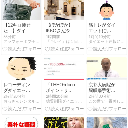
【12キロ痩せ
【ぽかぽか】
筋トレがダイ
た！】ダイエ
IKKOさん冷蔵
エットにいい
ットの成功の
庫のマストア
のは、運動そ
55分前
1時間前
1時間10分前
アラフォーボブ子の16時間断食オートファジーダイエット
『キレイ』は１日にしてならず
ダイエット速報＠２ちゃんねる
秘訣は？
イテム～ねこ
のものの消費
ぶだし、ヤマ
エネルギーよ
キ割烹白だし
りも筋肉回復
～
に使われるエ
ネルギーが大
きいからなん
だよ。
レコーディン
「THEO+docomo」
京都大病院が
グダイエット
ポイントサイ
脳腫瘍手術で
2026/7/31《プ
ト案件口座開
誤って正常な
2時間20分前
2時間20分前
2時間30分前
おっさんレンタル（美魔おっさん活動記）健康＆美容ブログ
糖質制限ダイエットとか陸マイラーとかいろいろやってみた
この世で一番美しく痩せるダイエット
チ断食》
設と入金で
組織摘出、50
15,500円！お
代女性患者は
まかせ資産運
重篤状態
用が超得！