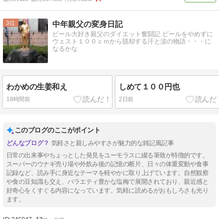
3
中年親父の変身日記
ビール大好き親父のダイエット奮闘記 ビールをやめずに
ウェスト１００ｃｍから脱却する汗と涙の物語・・・に
なるかな
わかめの生姜和え
しめて１００円也
18時間前
2日前
このブログのここがポイント
気軽さと親しみやすさが魅力的な雑記風記事
日常の出来事やちょっとした発見をユーモラスに綴る筆致が特徴的です。
スーパーのウナギ売り場や外飲み後の記憶の断片、日々の体重変動や食事
記録など、読み手に身近なテーマを軽やかに取り上げています。自然観察
や食の豆知識も交え、バラエティ豊かな塩梅で展開されており、親近感と
好奇心をくすぐる内容になっています。気軽に読めるがおもしろさも光り
ます。