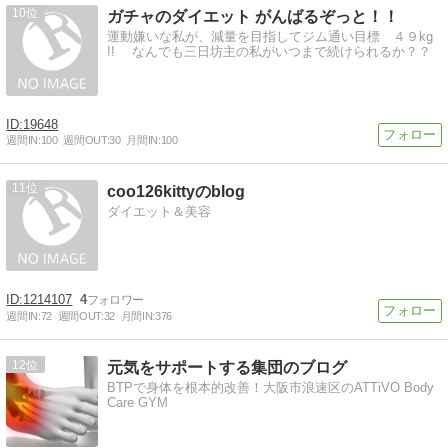
10
ガチャのダイエット がんばるぞっと！！
運動嫌いな私が、減量を目指してジム通い目標 ４９kg
!! なんでも三日坊主の私がいつまで続けられるか？？
19648
週間IN:
100
週間OUT:
30
月間IN:
100
11
coo126kittyのblog
ダイエット＆美容
1214107
4
週間IN:
72
週間OUT:
32
月間IN:
376
12
元気をサポートする集団のブログ
BTPで身体を根本的改善！大阪市浪速区のATTiVO Body
Care GYM