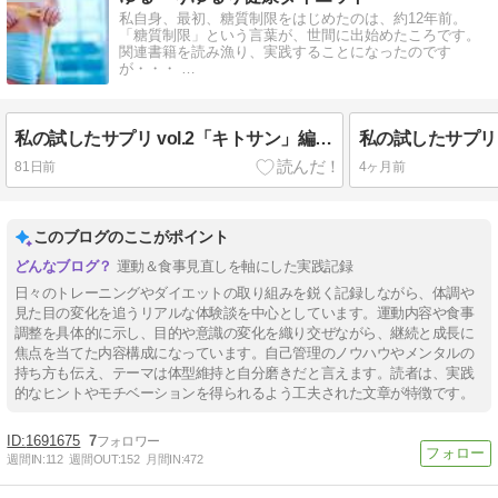
私自身、最初、糖質制限をはじめたのは、約12年前。
「糖質制限」という言葉が、世間に出始めたころです。
関連書籍を読み漁り、実践することになったのです
が・・・ …
私の試したサプリ vol.2「キトサン」編 リニューアル版
81日前
4ヶ月前
このブログのここがポイント
運動＆食事見直しを軸にした実践記録
日々のトレーニングやダイエットの取り組みを鋭く記録しながら、体調や
見た目の変化を追うリアルな体験談を中心としています。運動内容や食事
調整を具体的に示し、目的や意識の変化を織り交ぜながら、継続と成長に
焦点を当てた内容構成になっています。自己管理のノウハウやメンタルの
持ち方も伝え、テーマは体型維持と自分磨きだと言えます。読者は、実践
的なヒントやモチベーションを得られるよう工夫された文章が特徴です。
1691675
7
週間IN:
112
週間OUT:
152
月間IN:
472