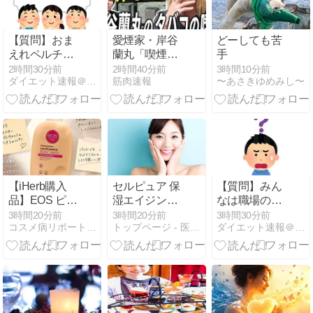
【質問】おま
愛煙家・岸谷
どーしても苦
えれペルチェ
蘭丸「喫煙者
手
素子の首ネッ
の権利がマジ
2時間30分前
2時間40分前
3時間10分前
ダイエット速報＠２ちゃんねる
筋肉速報
〜あさきゆめみし〜
ククーラー持
で侵害されて
ってる？？
る」と私見
「いくら税金
を我々が払っ
てるんだと」
【iHerb購入
セルピュア 保
【質問】みん
品】EOS ピン
湿エイジング
なは職場の
クシャンパン
ケアセットの
BBQなに持っ
3時間20分前
3時間20分前
3時間30分前
コスメ病リポート・・・ときどきトイプー
トップページ - 医療と美容そして…ダイエットマニア！
ダイエット速報＠２ちゃんねる
のボディウォ
効果！！
てけば嬉し
ッシュが想像
い？
以上♡香りも
洗い心地も大
満足