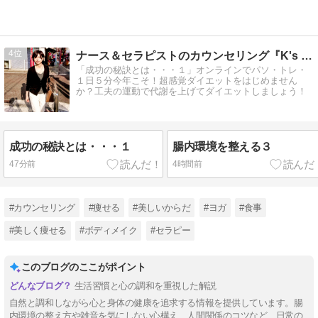
4
ナース＆セラピストのカウンセリング『K's パソ・トレ』
「成功の秘訣とは・・・１」オンラインでパソ・トレ・
１日５分今年こそ！超感覚ダイエットをはじめません
か？工夫の運動で代謝を上げてダイエットしましょう！
成功の秘訣とは・・・１
腸内環境を整える３
47分前
4時間前
#カウンセリング
#痩せる
#美しいからだ
#ヨガ
#食事
#美しく痩せる
#ボディメイク
#セラピー
このブログのここがポイント
生活習慣と心の調和を重視した解説
自然と調和しながら心と身体の健康を追求する情報を提供しています。腸
内環境の整え方や雑音を気にしない心構え、人間関係のコツなど、日常の