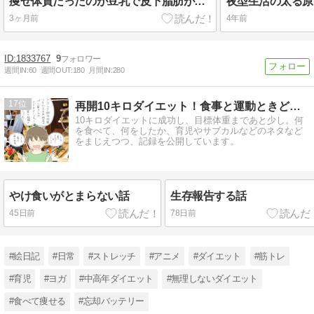
痩せ体質だったのが豆乳で皮下脂肪がぁぁ：ダイエット再開します
3ヶ月前
4年前
1833767
9
週間IN:
60
週間OUT:
180
月間IN:
280
17
再開10キロダイエット！食事と運動ときどき雑記
10キロダイエットに成功し、目標体重まであと少し。何
を食べて、何をしたか、育児やサブカルなどのネタなど
をまじえつつ、記録を公開しています。
やけ食いがとまらない話
生存報告する話
45日前
78日前
#絵日記
#日常
#ストレッチ
#アニメ
#ダイエット
#筋トレ
#育児
#ヨガ
#中高年ダイエット
#無理しないダイエット
#食べて痩せる
#忘却バッテリー