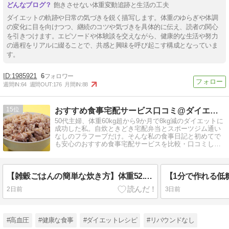
飽きさせない体重変動追跡と生活の工夫
ダイエットの軌跡や日常の気づきを鋭く描写します。体重のゆらぎや体調
の変化に目を向けつつ、継続のコツや気づきを具体的に伝え、読者の関心
を引きつけます。エピソードや体験談を交えながら、健康的な生活や努力
の過程をリアルに綴ることで、共感と興味を呼び起こす構成となっていま
す。
1985921
6
週間IN:
64
週間OUT:
176
月間IN:
88
15
おすすめ食事宅配サービス口コミ@ダイエット
50代主婦、体重60kg超から9か月で8kg減のダイエットに
成功した私。自炊ときどき宅配弁当とスポーツジム通い
なしのフラフープだけ。そんな私の食事日記と初めてで
も安心のおすすめ食事宅配サービスを比較・口コミして
います。
【雑穀ごはんの簡単な炊き方】体重52.7kg⇒52.4kg（2026年8月4日火曜）
2日前
3日前
#高血圧
#健康な食事
#ダイエットレシピ
#リバウンドなし