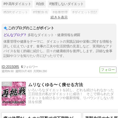
#中高年ダイエット
#自炊
#無理しないダイエット
#50代ダイエット
#宅配弁当
#食事管理
#ダイエット日記
続きを表示
#主婦ダイエット
このブログのここがポイント
多彩なダイエット・健康情報を網羅
体重管理や健康をテーマに、ダイエットの実践記録や栄養に関する情報を
詳しく伝えています。食事の工夫や生活習慣の見直しなど、実用的なアド
バイスを短く的確に紹介し、日々の健康維持を後押しします。詳細な食事
記録やコツを知りたい方にぴったりです。
2015085
6
週間IN:
60
週間OUT:
420
月間IN:
290
16
ムリなくゆる〜く痩せる方法
いろいろなダイエットを試し、どれも続けられなかった
三日坊主の私がダイエットに成功！ そこで得られたダ
イエットを続けるコツや最新情報、リバウンドしない方
法を伝授