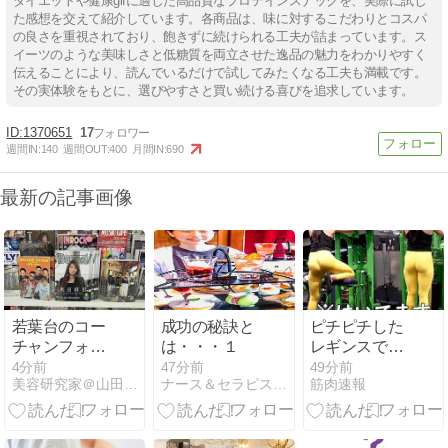
ダイエットや健康gifに適した高品質なプロテインスナックを、実際に試し
た感想を交えて紹介しています。各商品は、味に対するこだわりとコスパ
の良さを重視されており、飽きずに続けられる工夫が詰まっています。ス
イーツのような美味しさと低糖質を両立させた逸品の魅力をわかりやすく
伝えることにより、読んでいるだけで試してみたくなる工夫も満載です。
その実体験をもとに、選びやすさと買い続ける喜びを追求しています。
1370651
17
週間IN:
140
週間OUT:
400
月間IN:
690
最新の記事画像
若葉台のコー
成功の秘訣と
ピチピチした
チャンフォー
は・・・１
レギンスでジ
へ行く
ムに来ている
4分前
47分前
49分前
美容研究家＠山田みどりのブログ
ナース＆セラピストのカウンセリング『K's パソ・トレ』
筋肉速報
女ｗｗｗｗｗ
ｗｗｗ