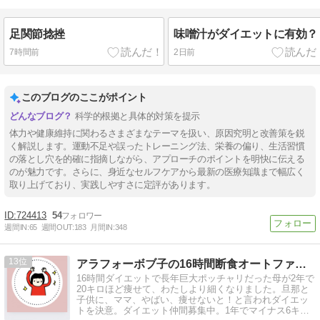
足関節捻挫
味噌汁がダイエットに有効？
7時間前
2日前
このブログのここがポイント
科学的根拠と具体的対策を提示
体力や健康維持に関わるさまざまなテーマを扱い、原因究明と改善策を鋭
く解説します。運動不足や誤ったトレーニング法、栄養の偏り、生活習慣
の落とし穴を的確に指摘しながら、アプローチのポイントを明快に伝える
のが魅力です。さらに、身近なセルフケアから最新の医療知識まで幅広く
取り上げており、実践しやすさに定評があります。
724413
54
週間IN:
65
週間OUT:
183
月間IN:
348
13
アラフォーボブ子の16時間断食オートファジーダイエット
16時間ダイエットで長年巨大ポッチャリだった母が2年で
20キロほど痩せて、わたしより細くなりました。旦那と
子供に、ママ、やばい、痩せないと！と言われダイエッ
トを決意。ダイエット仲間募集中。1年でマイナス6キロ