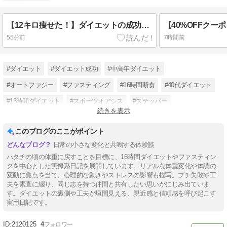
達成中。
【12キロ痩せた！】ダイエットの成功の秘訣は？
55分前
7時間前
#ダイエット
#ダイエット成功
#中高年ダイエット
#オートファジー
#ファスティング
#16時間断食
#40代ダイエット
#16時間ダイエット
#スポーツオアシス
#ステッパー
続きを表示
#ワンデイクレンズ
#ピットソール
このブログのここがポイント
日常の小さな変化と共鳴する体験談
ハタチの頃の体重に戻すことを目標に、16時間ダイエットやファスティン
グを中心とした実録系日記を展開しています。リアルな体重変化や体調の
変動に焦点を当て、心理的な動きやストレスの影響も描写。プチ失敗や工
夫を素直に綴り、同じ志を持つ仲間と共有したい思いがにじみ出ていま
す。ダイエットの裏側や工夫が垣間見える、親近感と信頼感を呼び起こす
実用日記です。
2120125
4