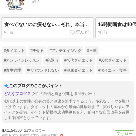
説！
食べてないのに痩せない…それ、本当に停滞期？
6日前
9日前
#ダイエット
#痩せる
#アンチエイジング
#三鷹
#オンラインレッスン
#若返り
#40代ダイエット
#50代ダイエット
#食事管理
#リバウンドしない
#健康ダイエット
#ダイエット食事
このブログのここがポイント
女性の自信と輝き促進を徹底サポート
40代以上の女性が自身の美と健康を追求できるよう、多彩なテーマを取り
上げています。ダイエットの基本から最新の健康法まで、実践しやすいア
イデアを提供。イベント情報や成功事例も交え、前向きな自己改善を後押
しする内容となっています。
1154330
13
週間IN:
220
週間OUT:
330
月間IN:
1280