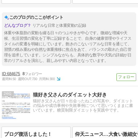
このブログのここがポイント
リアルな日常と体重変動の記録
体重や体脂肪の変動を綴る日々のつぶやきが中心です。微細な増減や天
候、生活習慣の変化を丁寧に記録することで、自身の健康管理やライフス
タイルの変遷を明確にしています。飽きのこないリアルな日常を通じて、
習慣の積み重ねや自然な体重推移に焦点をあて、バランスの取れた自己管
理を追求しています。シンプルながらも、具体的な数字や天気の詳細が日
常のリアルさを演出し、親しみやすい内容となっています。
684675
8
週間IN:
50
週間OUT:
730
月間IN:
300
24
猫好き父さんのダイエット大好き
猫好き父さんが日々出会ったねこの写真や、ダイエット
の悩みや成功事例や失敗事例について思いつくままに書
いています。糖質制限ダイエットを実践中です。
ブログ復活しました！