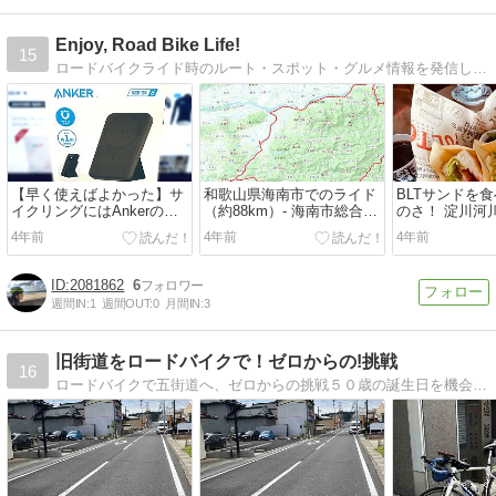
Enjoy, Road Bike Life!
15
ロードバイクライド時のルート・スポット・グルメ情報を発信しています！
【早く使えばよかった】サ
和歌山県海南市でのライド
BLTサンドを
イクリングにはAnkerのワ
（約88km）- 海南市総合体
のさ！ 淀川河
イヤレス充電器がぴった
育館⇄海南市総合体育館
63km
4年前
4年前
4年前
り！
2081862
6
週間IN:
1
週間OUT:
0
月間IN:
3
旧街道をロードバイクで！ゼロからの!挑戦
16
ロードバイクで五街道へ、ゼロからの挑戦５０歳の誕生日を機会に挑戦します。