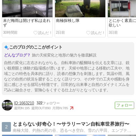
未だ梅雨は開けず私は走れ
南極探検し隊
とにかく素直
ず
欲しい
30時間前
2日前
3日前
このブログのここがポイント
旅の天候変化と地形の魅力を徹底解説
自然の変化に左右されながらも、自転車旅の醍醐味を伝える文章には、鋭
い観察眼と体験の臨場感が漂います。天候や地形による移動の工夫や、地
域ごとの特色を具体的に語り、読者の想像力を刺激します。気温や雨、風
などの自然の状況を臆することなく語りつつ、その中での工夫や感動を身
近に感じさせる描写が特徴です。日常的な出来事と自然のダイナミズムを
巧みに融合させ、冒険心をくすぐる仕上がりとなっています。
1663210
322
週間IN:
195
週間OUT:
890
月間IN:
785
とまらない好奇心！〜サラリーマン自転車世界旅行〜
2
南極大陸、灼熱の死の谷、恐るべき空白、雪の八甲田、エンプティ・クォーターの単独自転車縦断。そして想像の「外」の世界、厳冬期天塩川自転車遡行へ。アラフォーサラリーマン、仕事・家庭・冒険の両立を目指し今日も奮闘中！