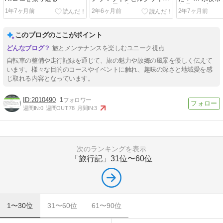
2023の思い出
島県まで走っ
1年7ヶ月前
2年6ヶ月前
2年7ヶ月前
このブログのここがポイント
旅とメンテナンスを楽しむユニーク視点
自転車の整備や走行記録を通じて、旅の魅力や故郷の風景を優しく伝えて
います。様々な目的のコースやイベントに触れ、趣味の深さと地域愛を感
じ取れる内容となっています。
2010490
1
週間IN:
0
週間OUT:
78
月間IN:
3
次のランキングを表示
「旅行記」
31位〜60位
1〜30位
31〜60位
61〜90位