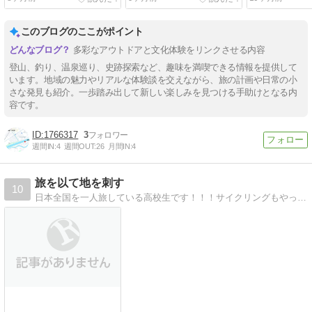
このブログのここがポイント
多彩なアウトドアと文化体験をリンクさせる内容
登山、釣り、温泉巡り、史跡探索など、趣味を満喫できる情報を提供して
います。地域の魅力やリアルな体験談を交えながら、旅の計画や日常の小
さな発見も紹介。一歩踏み出して新しい楽しみを見つける手助けとなる内
容です。
1766317
3
週間IN:
4
週間OUT:
26
月間IN:
4
旅を以て地を刺す
10
日本全国を一人旅している高校生です！！！サイクリングもやっています！！！