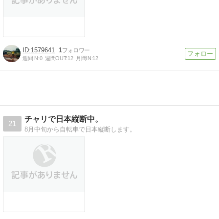
1579641
1
週間IN:
0
週間OUT:
12
月間IN:
12
チャリで日本縦断中。
21
8月中旬から自転車で日本縦断します。