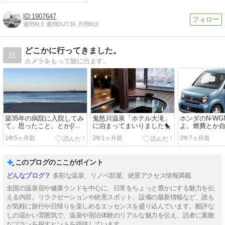
1907647
週間IN:
3
週間OUT:
36
月間IN:
3
どこかに行ってきました。
11
カメラをもって旅に出ます。
築35年の病院に入院してみ
鬼怒川温泉「ホテル大滝」
ホンダのN-W
て、思ったこと。とか(/・
に泊まってまいりました🐤
よ。燃費とか
ω・)/
か。
1年5ヶ月前
2年1ヶ月前
2年7ヶ月前
このブログのここがポイント
多彩な温泉、リノベ部屋、絶景アクセス情報満載
全国の温泉宿や健康ランドを中心に、日常をちょっと豊かにする魅力を伝
える内容。リラクゼーションや絶景スポット、設備の最新情報など、誰も
が気軽に旅行や日帰りを楽しめるエッセンスを盛り込んでいます。酷評な
しの温かい雰囲気で、温泉や宿泊体験のリアルな魅力を伝え、読者に素敵
なプランを探すヒントを提供しています。