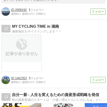
2008192
1
週間IN:
2
週間OUT:
2
月間IN:
2
MY CYCLING TIME in 湘南
12
湘南地区をサイクリングします＾＾
1462353
3
週間IN:
2
週間OUT:
2
月間IN:
2
自分一新 - 人生を変えるための資産形成戦略を発信
13
私の資産形成のスタートは「小遣い増えたらいいのになぁ」という淡い思い。そこでネットビジネスで種銭を作り出し、ペーパー投資でお金を働かせ、個人信用力で区分不動産の運営へと進んできました。一緒に資産形成して人生変えちゃいましょう♪