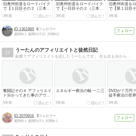
旧奥州街道をロードバイク
旧奥州街道をロードバイク
旧奥州街道を
で【１日目その２（三本木
で【一日目その２（三本木
で【第１日目
宿～一関宿】
宿～】
宿～三本木宿
3年前
3年前
3年前
1361960
6
週間IN:
1
週間OUT:
22
月間IN:
2
うーたんのアフィリエイトと徒然日記
17
副業でアフィリエイトを志したうーたんです。 右も左も分からず取り組んだおっさんサラリーマンのアフィリエイト悪戦苦闘物語とその他の人生経験を書いていきます。
奮闘記その４ アフィリエイ
エネルギー療法の軸 一二三
DVDが７万円
ト分かってきた事のアウト
徒手療法の世
プット
5年前
5年前
5年前
2070916
3
週間IN:
1
週間OUT:
1
月間IN:
1