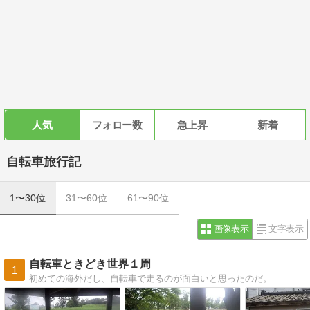
人気
フォロー数
急上昇
新着
自転車旅行記
1〜30位
31〜60位
61〜90位
画像表示
文字表示
自転車ときどき世界１周
1
初めての海外だし、自転車で走るのが面白いと思ったのだ。