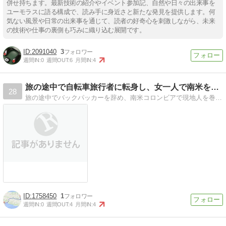
併せ持ちます。最新技術の紹介やイベント参加記、自然や日々の出来事を
ユーモラスに語る構成で、読み手に身近さと新たな発見を提供します。何
気ない風景や日常の出来事を通じて、読者の好奇心を刺激しながら、未来
の技術や仕事の裏側も巧みに織り込む展開です。
2091040
3
週間IN:
0
週間OUT:
6
月間IN:
4
旅の途中で自転車旅行者に転身し、女一人で南米を旅してみる
28
旅の途中でバックパッカーを辞め、南米コロンビアで現地人を巻き込みながら奔走しつつ、何とか準備をして自転車旅行者になった女のひとり旅記録。
1758450
1
週間IN:
0
週間OUT:
4
月間IN:
4