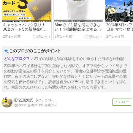
キャッシュバック祭り！
Macでゴミ箱を消去できな
2024年3月ハワ
JCBカードSの新規発行＋
い！？強制的に空にする方
日目 マウイ島
利用で20％最大18000円戻
法
田舎町パイア
2年1ヶ月前
2年1ヶ月前
2年5ヶ月前
ってくる！9/30まで！
このブログのここがポイント
ハワイの移動と宿泊体験を中心に綴られた詳細な旅行記
2024年のハワイ旅行を丁寧に記録した内容で、オアフ島からマウイ島まで
の移動や宿泊先の様子を紹介しています。現地の交通手段や宿泊施設の選
び方、夜間の過ごし方など、実用的な情報とともにリゾートの風景や現地
の空気も伝わる構成です。読者は自身のプランに活用できるヒントを得ら
れ、南国ののんびりとした時間の流れを感じられる内容です。
2102015
6
週間IN:
2
週間OUT:
0
月間IN:
2