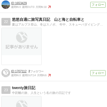
1653429
週間IN:
0
週間OUT:
0
月間IN:
10
悠悠自適に旅写真日記 山と海と自転車と
22
夏はアルプス登山、冬はスノボ、 年中、スキューバダイビング、ボルダリング、自転車。 山の景色や、海の中の世界や生き物たちを撮るのが大好き。そんな日々の綴りを。
1707112
2
週間IN:
0
週間OUT:
14
月間IN:
6
twenty旅日記
23
中距離の旅、人生という名の旅の日記です