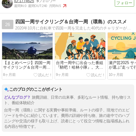
1774625
5
週間IN:
0
週間OUT:
240
月間IN:
5
四国一周サイクリング＆台湾一周（環島）のススメ
26
2020年10月に自転車で四国一周を完走した40代のチャリダーが、その体験を記録して、四国一周サイクリングの良さをお伝えし、1人でも多くの人達が四国一周の虜になることを勝手に目指して書き綴るブログ。2023年10月台湾一周にチャレンジ！
【まとめページ】四国一周
台湾一周中に出会った番組
瀬戸芸2025 
サイクリング＆台湾一周
『騎吧！哈林小隊』。大環
が選ぶ“走って
（環島）のススメ
島を走る姿にシンクロ！
ートスポット
8ヶ月前
9ヶ月前
10ヶ月前
このブログのここがポイント
旅費詳細、日常の出来事、多彩なルート情報、持ち物リス
ト、番組体験紹介
台湾一周（環島）に関する実費や事前準備、ルートの様子、現地でのエピ
ソードを中心に紹介しています。費用の詳細や持ち物、旅の途中でのハプ
ニングや交流の様子も取り上げ、読者にとって役立つ情報と臨場感あふれ
る内容が特徴です。