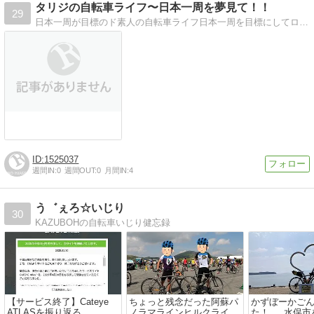
タリジの自転車ライフ〜日本一周を夢見て！！
29
日本一周が目標のド素人の自転車ライフ日本一周を目標にしてロードバイクを買うところからのド素人の自転車ライフ
1525037
週間IN:
0
週間OUT:
0
月間IN:
4
う゛ぇろ☆いじり
30
KAZUBOHの自転車いじり健忘録
【サービス終了】Cateye
ちょっと残念だった阿蘇パ
かずぼーかご
ATLASを振り返る
ノラマラインヒルクライム
た！ … 水俣