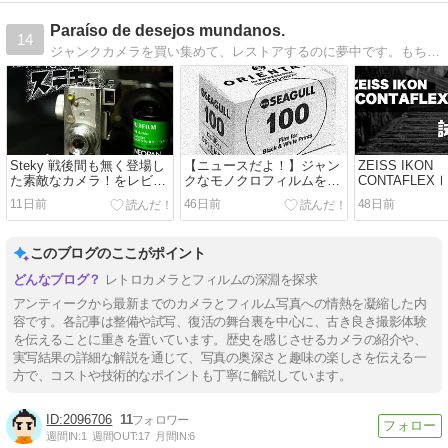
Paraíso de desejos mundanos.
14
ジャンクカメラを買い集めて、レストアするのに夢中です。もちろんフィルムを詰めて自家現像までやりますよ。旅ネタ自転車ネタ、超多趣味なもんでその他のネタもた〜まにｗ
Steky 戦後間も無く登場し
【ニュースだよ！】ジャン
ZEISS IKON
た素敵なカメラ！をレビュ
クなモノクロフィルムをお
CONTAFLEXⅠ(
ー
安くGETしよう！
持って春の三
11日前
46日前
48日前
鯛の宮を試写
このブログのここがポイント
レトロカメラとフィルムの深淵を探求
アンティークから最新までのカメラとフィルム写真への情熱を凝縮した内
容です。各記事は整備や試写、復活の舞台裏を中心に、古き良き撮影体験
を伝えることに重きを置いています。歴史を感じさせるカメラの紹介や、
実写結果の詳細な解説を通じて、写真の奥深さと趣味の楽しさを伝える一
方で、コストや技術的なポイントも丁寧に解説しています。
2096706
11
週間IN:
1
週間OUT:
17
月間IN:
6