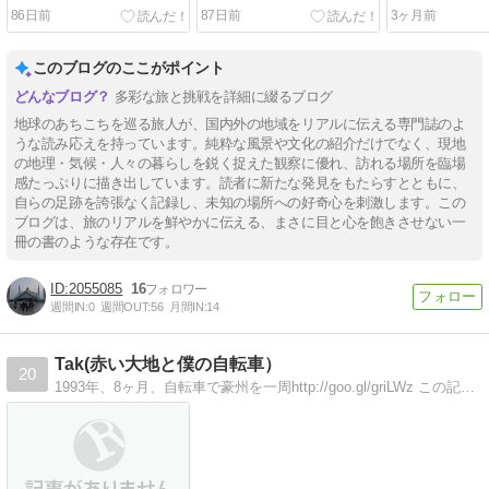
ンジ
86日前
87日前
3ヶ月前
このブログのここがポイント
多彩な旅と挑戦を詳細に綴るブログ
地球のあちこちを巡る旅人が、国内外の地域をリアルに伝える専門誌のよ
うな読み応えを持っています。純粋な風景や文化の紹介だけでなく、現地
の地理・気候・人々の暮らしを鋭く捉えた観察に優れ、訪れる場所を臨場
感たっぷりに描き出しています。読者に新たな発見をもたらすとともに、
自らの足跡を誇張なく記録し、未知の場所への好奇心を刺激します。この
ブログは、旅のリアルを鮮やかに伝える、まさに目と心を飽きさせない一
冊の書のような存在です。
2055085
16
週間IN:
0
週間OUT:
56
月間IN:
14
Tak(赤い大地と僕の自転車）
20
1993年、8ヶ月、自転車で豪州を一周http://goo.gl/griLWz この記事を読むとブログの内容がわかる