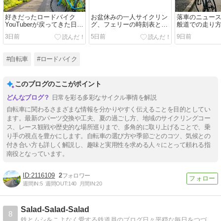
好きだったロードバイク
お盆休みの一人サイクリン
落車のニュー
YouTuberが戻ってきた日の
グ、フェリーの時刻表と混
般道での走り
こと
雑への備え
ています
3日前
5日前
9日前
#自転車
#ロードバイク
このブログのここがポイント
日常を彩る多彩なサイクル事情を解説
自転車に関わるさまざまな情報を分かりやすく伝えることを目的としてい
ます。最新のパーツ交換や工夫、夏の過ごし方、地域のサイクリングコー
ス、レース観戦や歴史的な場所巡りまで、多角的に取り上げることで、乗
り手の視点を豊かにします。自転車の選び方や季節ごとのコツ、気候との
付き合い方も詳しく解説し、趣味と実用性を求める人々にとって頼れる指
南役となっています。
2116109
2
週間IN:
5
週間OUT:
140
月間IN:
20
Salad-Salad-Salad
8
鉄とムシをこよなく愛する鉄道員のブログ日々平穏な毎日をつづって生きます