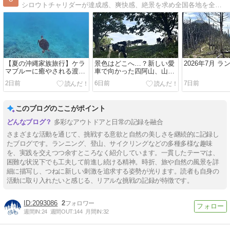
シロウトチャリダーが達成感、爽快感、絶景を求め全国各地を全力疾走 目標は 世界 五大陸横断 自転車、ランニング等 その他日常の思いをつづったブログです。
【夏の沖縄家族旅行】ケラ
景色はどこへ…？新しい愛
2026年7月 
マブルーに癒やされる渡嘉
車で向かった四阿山、山頂
敷島＆本島の旅！
はまさかの「真っ白」世
2日前
6日前
7日前
界！
このブログのここがポイント
多彩なアウトドアと日常の記録を融合
さまざまな活動を通じて、挑戦する意欲と自然の美しさを継続的に記録し
たブログです。ランニング、登山、サイクリングなどの多種多様な趣味
を、実践を交えつつ余すところなく紹介しています。一貫したテーマは、
困難な状況下でも工夫して前進し続ける精神。時折、旅や自然の風景を詳
細に描写し、つねに新しい刺激を追求する姿勢が光ります。読者も自身の
活動に取り入れたいと感じる、リアルな挑戦の記録が特徴です。
2093086
2
週間IN:
24
週間OUT:
144
月間IN:
32