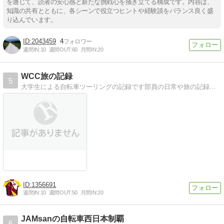
を通じて、読者の安心感と新たな挑戦心を掻き立てる構成です。内容は、
知識の共有とともに、各シーンで役立つヒントや経験談をバランス良く盛
り込んでいます。
2043459
4
週間IN:
10
週間OUT:
60
月間IN:
20
WCC旅の記録
5
大学生による自転車ツーリングの記録です部員の日常や旅の記録を写真と共にお届けしていきます
1356691
週間IN:
10
週間OUT:
50
月間IN:
20
JAMsanの自転車西日本制覇
6