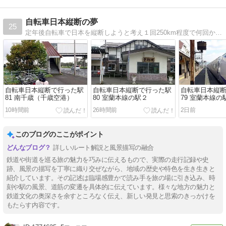
自転車日本縦断の夢
25
定年後自転車で日本を縦断しようと考え１回250km程度で何回かに分けて実行しています。その計画と記録です。
自転車日本縦断で行った駅
自転車日本縦断で行った駅
自転車日本縦
81 南千歳（千歳空港）
80 室蘭本線の駅２
79 室蘭本線の
10時間前
26時間前
2日前
このブログのここがポイント
詳しいルート解説と風景描写の融合
鉄道や街道を巡る旅の魅力を巧みに伝えるもので、実際の走行記録や史
跡、風景の描写を丁寧に織り交ぜながら、地域の歴史や特色を生き生きと
紹介しています。その記述は臨場感豊かで読み手を旅の場に引き込み、時
刻や駅の風景、道筋の変遷を具体的に伝えています。様々な地方の魅力と
鉄道文化の奥深さを余すところなく伝え、新しい発見と思索のきっかけを
もたらす内容です。