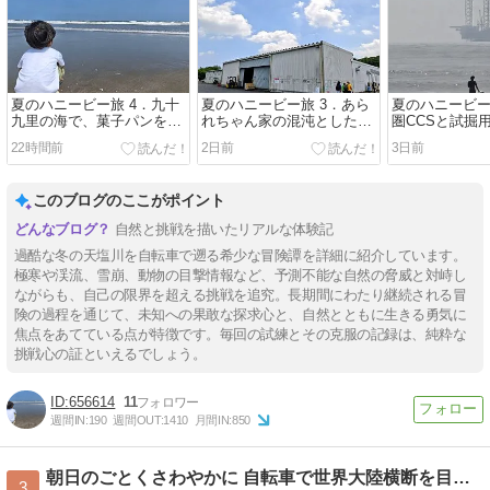
夏のハニービー旅 4．九十
夏のハニービー旅 3．あら
夏のハニービー
九里の海で、菓子パンを見
れちゃん家の混沌とした幸
圏CCSと試掘
つける
福
ップリグ
22時間前
2日前
3日前
このブログのここがポイント
自然と挑戦を描いたリアルな体験記
過酷な冬の天塩川を自転車で遡る希少な冒険譚を詳細に紹介しています。
極寒や渓流、雪崩、動物の目撃情報など、予測不能な自然の脅威と対峙し
ながらも、自己の限界を超える挑戦を追究。長期間にわたり継続される冒
険の過程を通じて、未知への果敢な探求心と、自然とともに生きる勇気に
焦点をあてている点が特徴です。毎回の試練とその克服の記録は、純粋な
挑戦心の証といえるでしょう。
656614
11
週間IN:
190
週間OUT:
1410
月間IN:
850
朝日のごとくさわやかに 自転車で世界大陸横断を目指している
3