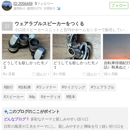
2056449
5
週間IN:
0
週間OUT:
0
月間IN:
5
ウェアラブルスピーカーをつくる
27
小口径スピーカーユニットと百均やホームセンターで販売しているような材料を使い、身体に装着して音楽や映画を楽しむウェアラブルスピーカーを作る過程を報告していきます。また、自転車の旅に関することも、もう一つのテーマとして投稿していきます。
どうしても欲しかったモノ
どうしても欲しかったモノ
自転車徘徊紀
２
１
話）秋来ぬと
9ヶ月前
9ヶ月前
10ヶ月前
#旅行
#自転車
#ランドナー
#サイクリング
#ウェアラブル
#スピーカー
#diy
#オーディオ
#熊本
このブログのここがポイント
多彩なテーマと親しみやすい語り口
日常の風景や工夫をテーマにし、親しみやすさと興味を引く鋭い切り口を