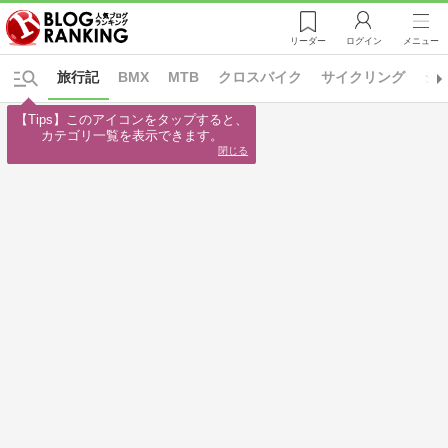
リーダー
ログイン
メニュー
旅行記
BMX
MTB
クロスバイク
サイクリング
シ
【Tips】このアイコンをタップすると、

カテゴリ一覧を表示できます。
閉じる