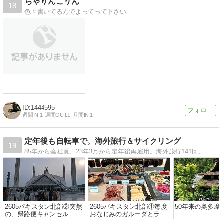
ちゃりんこりん
18
色々書いてるんでよってって下さい
1444595
週間IN:
1
週間OUT:
1
月間IN:
1
定年後も自転車で。海外旅行＆サイクリング
19
85年から会社員、23年3月から定年後再雇用。海外旅行141回、サイクリング歴1975年〜、海外サイクリング歴1986年〜。当面は海外サイクリングを年に3回程度が目標で、完全リタイア後は大陸横断など長期旅行の予定です。
2605パキスタン北部②突然
2605パキスタン北部①毎度
50年来の奥多
の、帰路便キャンセル
おなじみのガルーダとラウ