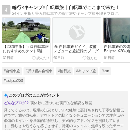
輪行×キャンプ×自転車旅｜自転車でここまで来た！
4
24インチ折り畳み自転車での輪行旅やキャンプ旅を綴るブログ。
【2026年版】ソロ自転車旅
🚲 自転車旅ガイド、装備
自転車旅の装備1
におすすめのテント6選｜
レビューと旅記録のブログ
Eclipse X2
価格・軽量性・快適性を比
プ旅仕様
32日前
60日前
64日前
較
#自転車旅
#折り畳み自転車
#輪行旅
#キャンプ旅
#tern
#EclipseX20
このブログのここがポイント
実体験に基づいた実用的な解説を展開
見えてくるのは、現場の知恵とリアルな経験に裏打ちされた丁寧な情報伝
達です。旅や自転車、アウトドアの様々なシチュエーションでの注意点や
準備のポイントを具体的に解説し、実践的なアドバイスを提供していま
す。難しさや危うさを感じさせず、特定のスタイルに焦点を絞ったテーマ