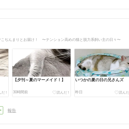
でこぢんまりとお届け！ 〜テンション高めの猫と脱力系飼い主の日々〜
【夕刊～夏のマーメイド！】
いつかの夏の日の兄さんズ
30時間前
昨日
報告