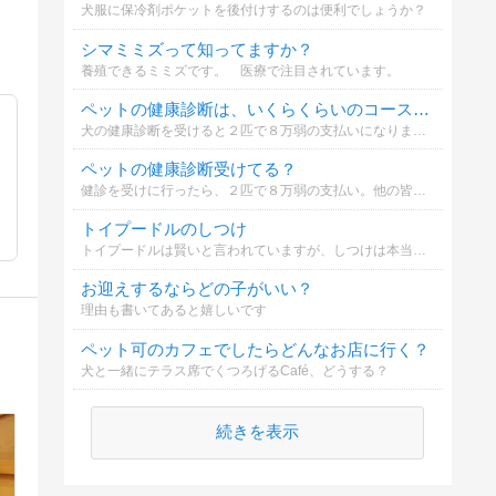
犬服に保冷剤ポケットを後付けするのは便利でしょうか？
シマミミズって知ってますか？
養殖できるミミズです。 医療で注目されています。
ペットの健康診断は、いくらくらいのコースにしてますか？
犬の健康診断を受けると２匹で８万弱の支払いになりまして。世間の皆さんは、いくらくらい払っているのだろう？と疑問に思いましての質問です。ご協力お願いします。（１匹あたりの金額でお願いします）
ペットの健康診断受けてる？
健診を受けに行ったら、２匹で８万弱の支払い。他の皆様は健診、受けているのだろうか？いくらくらいかけているのだろうか？
トイプードルのしつけ
トイプードルは賢いと言われていますが、しつけは本当にしやすいでしょうか？
お迎えするならどの子がいい？
理由も書いてあると嬉しいです
ペット可のカフェでしたらどんなお店に行く？
犬と一緒にテラス席でくつろげるCafé、どうする？
続きを表示