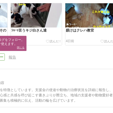
その
ｼｬｰｯ言うキジ白さん達
躾けはクレハ教官
ログをフォロー。

3日前
4日前
ぐ使えます。
閉じる
報告
内容
を特徴としています。支援金の使途や動物の治療状況を詳細に報告し、
心感と共感を呼び起こす書きぶりが際立ち、地域の支援者や動物愛好者
募集も積極的に伝え、活動の輪を広げています。