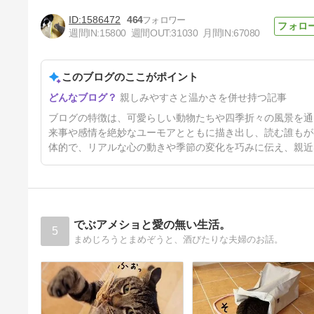
1586472
464
週間IN:
15800
週間OUT:
31030
月間IN:
67080
このブログのここがポイント
真似っ子発揮
親しみやすさと温かさを併せ持つ記事
4日前
ブログの特徴は、可愛らしい動物たちや四季折々の風景を通
来事や感情を絶妙なユーモアとともに描き出し、読む誰もが
体的で、リアルな心の動きや季節の変化を巧みに伝え、親近
でぶアメショと愛の無い生活。
5
まめじろうとまめぞうと、酒びたりな夫婦のお話。