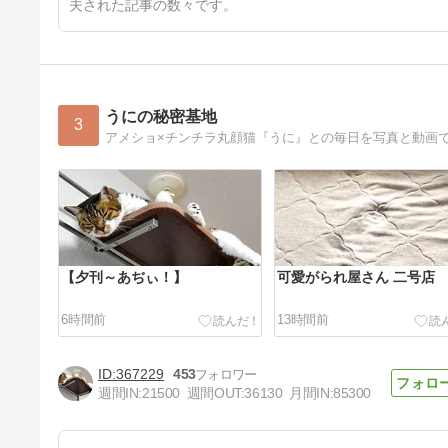
夫された記事の数々です。
うにの秘密基地
3
アメショ×チンチラ丸顔猫『うに』との毎日を写真と動画
【夕刊～あぢぃ！】
可愛がられ屋さん 二号店
6時間前
13時間前
367229
453
週間IN:
21500
週間OUT:
36130
月間IN:
85300