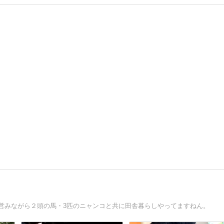
を営みながら２頭の馬・3匹のニャンコと共に田舎暮らしやってますねん。