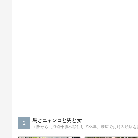
馬とニャンコと男と女
2
大阪から北海道十勝へ移住して35年。帯広でお好み焼店