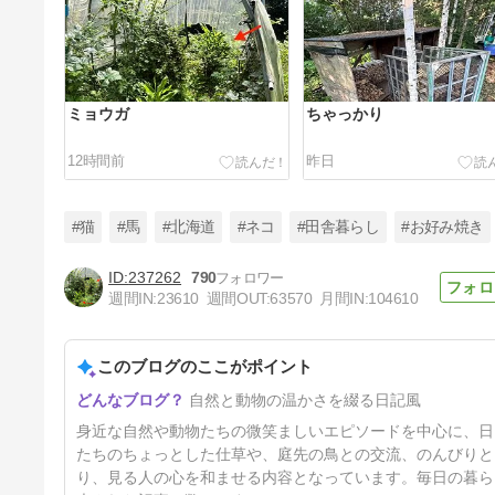
ミョウガ
ちゃっかり
12時間前
昨日
#猫
#馬
#北海道
#ネコ
#田舎暮らし
#お好み焼き
237262
790
週間IN:
23610
週間OUT:
63570
月間IN:
104610
問題再発
このブログのここがポイント
4日前
自然と動物の温かさを綴る日記風
身近な自然や動物たちの微笑ましいエピソードを中心に、日
たちのちょっとした仕草や、庭先の鳥との交流、のんびりと
り、見る人の心を和ませる内容となっています。毎日の暮ら