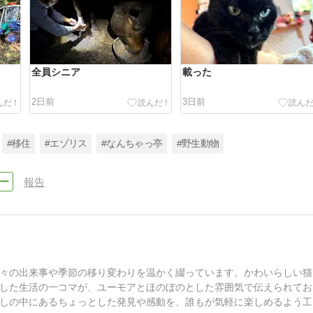
全員シニア
載った
2日前
3日前
#移住
#エゾリス
#なんちゃっ亭
#野生動物
報告
々の出来事や季節の移り変わりを温かく綴っています。かわいらしい猫
した生活の一コマが、ユーモアとほのぼのとした雰囲気で伝えられてお
しの中にあるちょっとした発見や感動を、誰もが気軽に楽しめるよう工