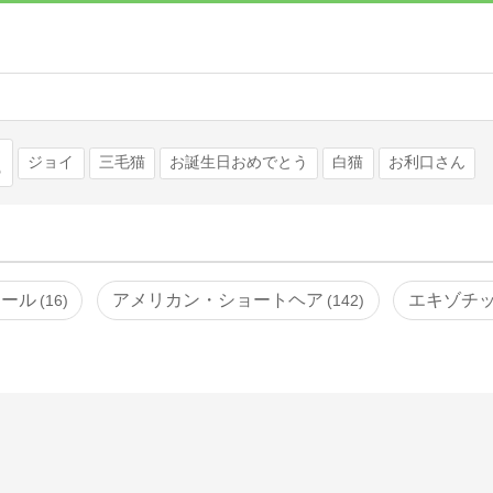
検索
ジョイ
三毛猫
お誕生日おめでとう
白猫
お利口さん
カール
アメリカン・ショートヘア
エキゾチ
16
142