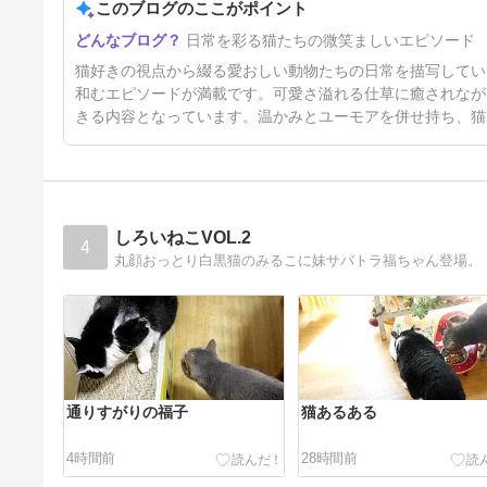
このブログのここがポイント
【夕刊～三日坊主以下だよ！】
日常を彩る猫たちの微笑ましいエピソード
2日前
猫好きの視点から綴る愛おしい動物たちの日常を描写してい
和むエピソードが満載です。可愛さ溢れる仕草に癒されなが
きる内容となっています。温かみとユーモアを併せ持ち、猫
しろいねこVOL.2
4
丸顔おっとり白黒猫のみるこに妹サバトラ福ちゃん登場。
通りすがりの福子
猫あるある
4時間前
28時間前