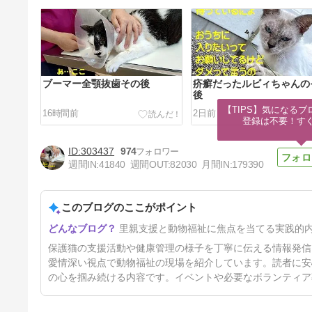
ブーマー全顎抜歯その後
疥癬だったルビィちゃんの
後
【TIPS】気になるブ
16時間前
2日前
登録は不要！す
303437
974
週間IN:
41840
週間OUT:
82030
月間IN:
179390
このブログのここがポイント
あめりちゃん正式譲渡へ
里親支援と動物福祉に焦点を当てる実践的
5日前
保護猫の支援活動や健康管理の様子を丁寧に伝える情報発信
愛情深い視点で動物福祉の現場を紹介しています。読者に安
の心を掴み続ける内容です。イベントや必要なボランティア