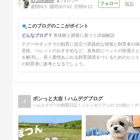
2093859
3
報告
週間IN:
3
週間OUT:
42
月間IN:
12
【2026年版】チンチラのチモ
シーおすすめランキング｜
Instagram100人以上調査＋実
このブログのここがポイント
69日前
体験で徹底解説
実体験と調査に基づく詳細解説
デグーやチンチラの飼育に役立つ実践的な情報と飼育者の体
意味、ペレットのおすすめなど、多角的にペットの快適さと
を解消し、長く愛情あふれる飼育環境をつくるためのヒント
の飼育者に参考となるでしょう。
ポンっと大吉！ハムデグブログ
4
ハムとデグーの飼育日記！ジャンガリアンのコロ助と！デ