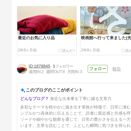
最近のお気に入り品
映画館へ行って来ました(
2年8ヶ月前
2年8ヶ月前
1878845
1
報告
週間IN:
2
週間OUT:
8
月間IN:
3
このブログのここがポイント
年末までにちょこちょこ掃除
身近な出来事を丁寧に綴る文章力
2年9ヶ月前
多彩なテーマを軽やかに描き出す筆致が特徴で、日常に潜む
ンプルかつ具体的に伝えることで、読者に親近感と共感を呼
ソードや細やかな観察を通じて、日常の豊かさを伝える一方
います。文章を読むことで、ふとした瞬間に気づきを得られ