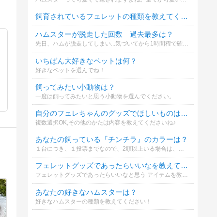
飼育されているフェレットの種類を教えてください。
ハムスターが脱走した回数 過去最多は？
先日、ハムが脱走してしまい...気づいてから1時間程で確保しましたｗ 脱走に成功し、逃亡生活を送っているハムがいるのか気になりましたｗ
いちばん大好きなペットは何？
好きなペットを選んでね！
飼ってみたい小動物は？
一度は飼ってみたいと思う小動物を選んでください。
自分のフェレちゃんのグッズでほしいものはなあに？
複数選択OK,その他のかたは内容を教えてくださいね♪
あなたの飼っている『チンチラ』のカラーは？
１台につき、１投票までなので、2頭以上いる場合は、お手数ですが、コメント欄に、記載下さい。
フェレットグッズであったらいいなを教えてね！
フェレットグッズであったらいいなと思う アイテムを教えてくださいね！
あなたの好きなハムスターは？
好きなハムスターの種類を教えてください！