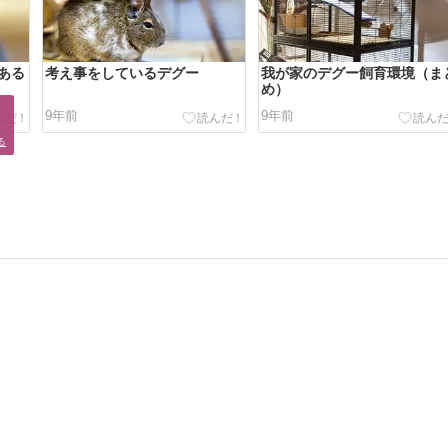
ある
考え事をしているデグー
我が家のデグー飼育環境（ま
め）


9年前
9年前
る