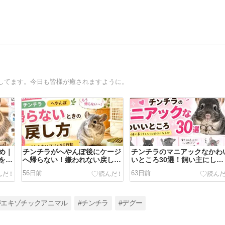
してます。今日も皆様が癒されますように。
め｜
チンチラがへやんぽ後にケージ
チンチラのマニアックなかわ
を見
へ帰らない！嫌われない戻し方
いところ30選！飼い主にしか
とNG行動【教えてこたろう先
分からない尊さを語りたい
56日前
63日前
生】
#エキゾチックアニマル
#チンチラ
#デグー