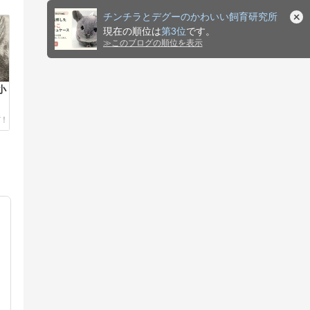
チンチラとデグーのかわいい飼育研究所
現在の順位は
第3位
です。
≫
このブログの順位を表示
小