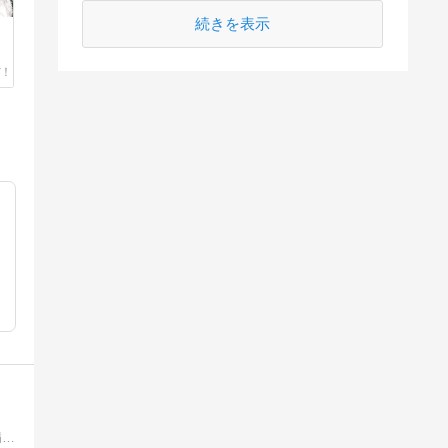
続きを表示
新築戸建への引っ越しを機に汚部屋から脱出成功！定期的な掃除で家も心も穏やかに。掃除・片付け・料理、デグーとの生活。時々持病の副鼻腔炎のブログを書いています。