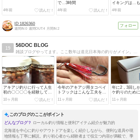
で…3時間
イキングは…
4年前
4年前
4年前
1826360
週間IN:
0
週間OUT:
4
月間IN:
2
56DOC BLOG
19
雑談ブログやってます。ここ数年は道北日本海の釣りがメイン。ロック・ショアジギング・投げ・サビキなんでもやりたがり。
アキアジ釣りに行って人生
今年のアキアジ用タコベイ
年に2，3回し
初の〇〇〇〇を経験してき
トフックはこんな工夫をし
ケ釣りのため
たょ
てみました
ボックスに万
10ヶ月前
11ヶ月前
11ヶ月前
めない、なら
い
このブログのここがポイント
ローカル釣り情報と便利アイテム紹介が魅力的
北海道を中心に釣りやアウトドアを楽しく紹介しながら、便利な道具や現
地情報も丁寧に解説。釣り初心者から経験者まで役立つ内容が満載で、季