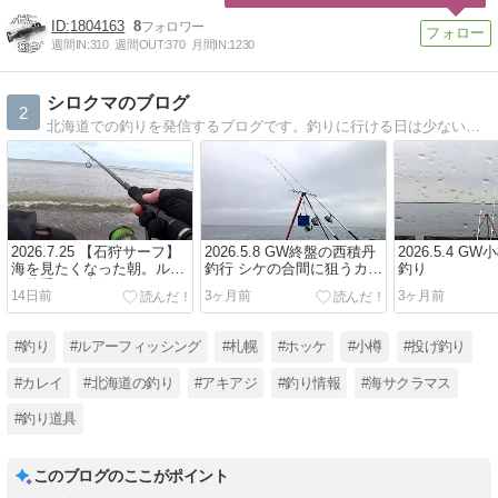
1804163
8
週間IN:
310
週間OUT:
370
月間IN:
1230
シロクマのブログ
2
北海道での釣りを発信するブログです。釣りに行ける日は少ないですが、ボウズでも釣行記を更新しています！
2026.7.25 【石狩サーフ】
2026.5.8 GW終盤の西積丹
2026.5.4 G
海を見たくなった朝。ルア
釣行 シケの合間に狙うカレ
釣り
ー片手に散歩釣行
イ、ホッケ
14日前
3ヶ月前
3ヶ月前
#釣り
#ルアーフィッシング
#札幌
#ホッケ
#小樽
#投げ釣り
#カレイ
#北海道の釣り
#アキアジ
#釣り情報
#海サクラマス
#釣り道具
このブログのここがポイント