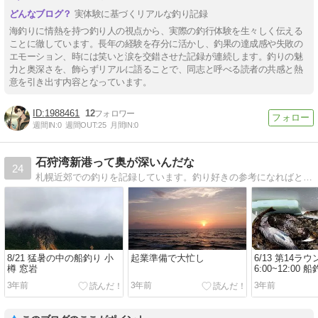
実体験に基づくリアルな釣り記録
海釣りに情熱を持つ釣り人の視点から、実際の釣行体験を生々しく伝える
ことに徹しています。長年の経験を存分に活かし、釣果の達成感や失敗の
エモーション、時には笑いと涙を交錯させた記録が連続します。釣りの魅
力と奥深さを、飾らずリアルに語ることで、同志と呼べる読者の共感と熱
意を引き出す内容となっています。
1988461
12
週間IN:
0
週間OUT:
25
月間IN:
0
石狩湾新港って奥が深いんだな
24
札幌近郊での釣りを記録しています。釣り好きの参考になればという感じでございます
8/21 猛暑の中の船釣り 小
起業準備で大忙し
6/13 第14ラウ
樽 窓岩
6:00~12:00 
タモイ 赤岩方
3年前
3年前
3年前
ソイ カジカ