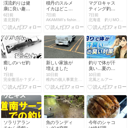
渓流釣りは健
積丹のスルメ
マグロキャス
康に良い趣味
イカはどこ
ティング釣り
な気がする
へ？不漁の
積丹
6日前
7日前
7日前
道北貧釣
AKAMIMI’s fishing diary
北海道 釣りMOMO日記
今、西積丹の
2026.08.02
磯で確かめて
みた
癒しのハゼ釣
新しい家族が
釣りで体が汗
り
増えました
臭い…夏の臭
い対策どうし
7日前
10日前
10日前
完全復活か？ダメダメ親父日記
稚内の個人事業主のブログ
北風とルアー
てる？オール
ドスパイスで
解決
ソラリアラン
魚のランディ
今年のシャコ