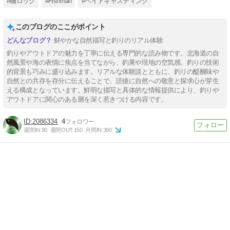
#磯ロック
#Fishman
#ベイトキャスティング
このブログのここがポイント
鮮やかな自然描写と釣りのリアル体験
釣りやアウトドアの魅力を丁寧に伝える専門的な読み物です。北海道の自
然風景や海の表情に焦点を当てながら、釣果や現地の空気感、釣りの技術
的背景も巧みに盛り込みます。リアルな体験談とともに、釣りの醍醐味や
自然との共存を存分に伝えることで、読後に自然への敬意と探求心が芽生
える構成となっています。鮮明な描写と具体的な情報提供により、釣りや
アウトドアに関心のある層を深く惹きつける内容です。
2086334
4
週間IN:
90
週間OUT:
150
月間IN:
390