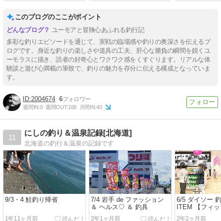
このブログのここがポイント
ユーモアと冒険心あふれる釣行記
多彩な釣りエピソードを通じて、実戦の臨場感や釣りの奥深さを伝えるブ
ログです。身近な釣りの楽しさや道具の工夫、肝心な勝負の瞬間を鋭くユ
ーモラスに描き、読者の好奇心とワクワク感をくすぐります。リアルな体
験談と遊び心満載の筆致で、釣りの魅力を存分に伝える構成となっていま
す。
2004674
6
週間IN:
0
週間OUT:
168
月間IN:
40
にしの釣り＆温泉記録[北海道]
11
北海道の釣行＆温泉の記録です
9/3・4 鮭釣り帰省
7/4 岩手 de ファッション
6/5 ダイソー 
＆ ヘルス♡ ＆ 釣具
ITEM 【フィ
ャー】
1年11ヶ月前
2年1ヶ月前
2年2ヶ月前