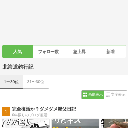
人気
フォロー数
急上昇
新着
北海道釣行記
1〜30位
31〜60位
画像表示
文字表示
完全復活か？ダメダメ親父日記
1
6年振りのブログ復活