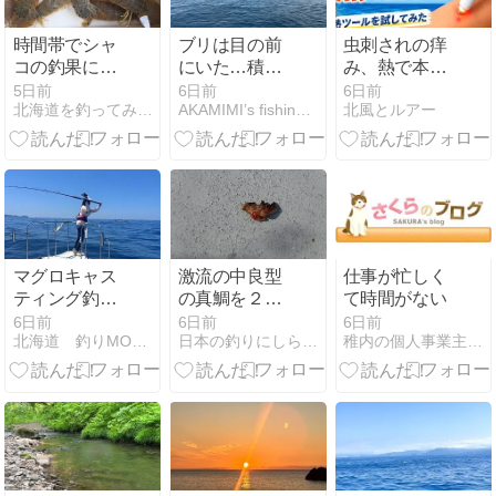
時間帯でシャ
ブリは目の前
虫刺されの痒
コの釣果に差
にいた…積丹
み、熱で本当
が。（石狩湾
ショアで見た
に止まるか試
5日前
6日前
6日前
北海道を釣ってみた。
AKAMIMI’s fishing diary
北風とルアー
新港）
大ナブラ、そ
してみた！
の結末は？
マグロキャス
激流の中良型
仕事が忙しく
ティング釣り
の真鯛を２枚
て時間がない
積丹
キャッチ 外房
6日前
6日前
6日前
北海道 釣りMOMO日記
日本の釣りにしらしんけん
稚内の個人事業主のブログ
2026.08.03
勝浦 川津漁港
とみ丸