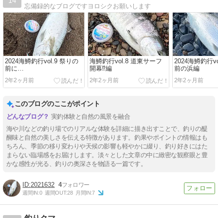
14
忘備録的なブログですヨロシクお願いします
2024海鱒釣行vol.9 祭りの
海鱒釣行vol.8 道東サーフ
2024海鱒釣行v
前に…
開幕⁉️編
前の浜編
2年2ヶ月前
2年2ヶ月前
2年2ヶ月前
このブログのここがポイント
実釣体験と自然の風景を融合
海や川などの釣り場でのリアルな体験を詳細に描き出すことで、釣りの醍
醐味と自然の美しさを伝える特徴があります。釣果やポイントの情報はも
ちろん、季節の移り変わりや天候の影響も軽やかに綴り、釣り好きにはた
まらない臨場感をお届けします。淡々とした文章の中に緻密な観察眼と豊
かな感性が光る、釣りの奥深さを物語る一篇です。
2021632
4
週間IN:
0
週間OUT:
28
月間IN:
7