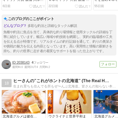
港 とみ丸
津漁港 基吉丸
勝浦 川津漁港
6日前
22日前
55日前
このブログのここがポイント
多彩な釣法と詳細なタックル解説
魚種や釣法に焦点を当て、具体的な釣り場情報と使用タックルの詳細を丁
寧に紹介しています。幅広い海域や釣技術を網羅し、実釣の臨場感や工夫
を伝える点が特徴です。リアルタイムの釣行記録を通して、釣りの奥深さ
や挑戦の魅力を伝える内容となっています。高い実用性と情報の新鮮さを
持ち、釣りの世界に志す者の着実なサポートを狙った仕上がりです。
2038143
4
週間IN:
0
週間OUT:
4
月間IN:
2
ヒーさんの”これがホントの北海道” (The Real H…
18
生まれ育ちも住んでる所もぜ〜んぶ北海道。皆さんの知らない本当の北海道の魅力をチョットづつ紹介していきます。グルメモノは必見よん！
北海道グルメは健在…
ウクライナと世界平和ま
北海道グルメ