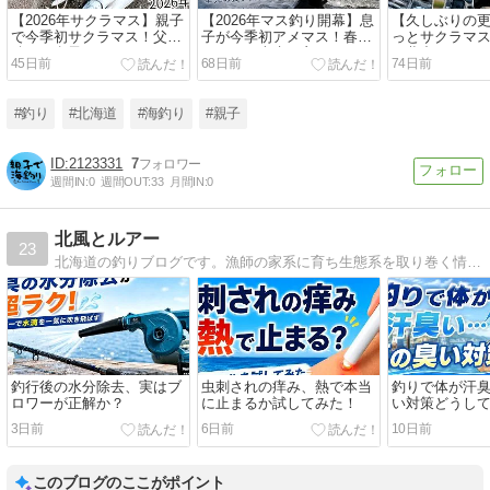
【2026年サクラマス】親子
【2026年マス釣り開幕】息
【久しぶりの
で今季初サクラマス！父に
子が今季初アメマス！春の
っとサクラマ
続いて息子もヒット！
サーフで幸先の良いスター
に夢中でした
45日前
68日前
74日前
ト！
#釣り
#北海道
#海釣り
#親子
2123331
7
週間IN:
0
週間OUT:
33
月間IN:
0
北風とルアー
23
北海道の釣りブログです。漁師の家系に育ち生態系を取り巻く情勢に興味があります。大物釣りがメインで160kgのクロマグロ、5.5kgのサクラマスなど大物を釣り上げた釣り人の物語です。
釣行後の水分除去、実はブ
虫刺されの痒み、熱で本当
釣りで体が汗
ロワーが正解か？
に止まるか試してみた！
い対策どうし
ドスパイスで
3日前
6日前
10日前
このブログのここがポイント