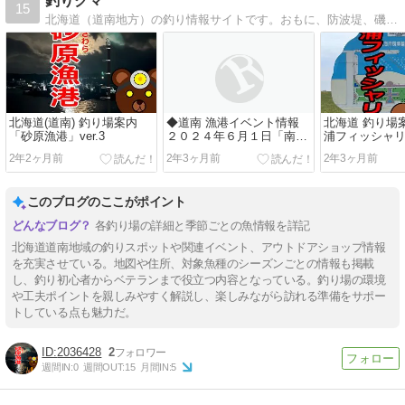
釣りクマ
15
北海道（道南地方）の釣り情報サイトです。おもに、防波堤、磯釣りがメインに紹介します。
北海道(道南) 釣り場案内
◆道南 漁港イベント情報
北海道 釣り場
「砂原漁港」ver.3
２０２４年６月１日「南か
浦フィッシャ
やべひろめ舟祭り２０２
浦海浜公園）」ve
2年2ヶ月前
2年3ヶ月前
2年3ヶ月前
４」
このブログのここがポイント
各釣り場の詳細と季節ごとの魚情報を詳記
北海道道南地域の釣りスポットや関連イベント、アウトドアショップ情報
を充実させている。地図や住所、対象魚種のシーズンごとの情報も掲載
し、釣り初心者からベテランまで役立つ内容となっている。釣り場の環境
や工夫ポイントを親しみやすく解説し、楽しみながら訪れる準備をサポー
トしている点も魅力だ。
2036428
2
週間IN:
0
週間OUT:
15
月間IN:
5