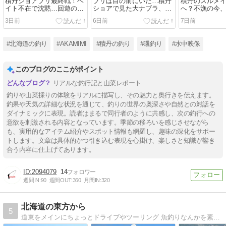
積丹ショアブリ最終戦！ベ
ブリは目の前にいた…積丹
積丹のスルメ
イト不在で沈黙…回遊の難
ショアで見た大ナブラ、そ
へ？不漁の今
しさを痛感
の結末は？
で確かめてみ
3日前
6日前
7日前
#北海道の釣り
#AKAMIMI
#積丹の釣り
#磯釣り
#水中映像
このブログのここがポイント
リアルな釣行記と山菜レポート
釣りや山菜採りの体験をリアルに描写し、その魅力と奥行きを伝えます。
釣果や天気の詳細な状況を通じて、釣りの世界の奥深さや自然との対話を
ダイナミックに表現。読者はまるで同行者のように共感し、次の釣行への
意欲を刺激される内容となっています。季節の移ろいを感じさせながら
も、実用的なアイテム紹介やスポット情報も網羅し、趣味の深化をサポー
トします。文章は具体的かつ引き込む表現を心掛け、楽しさと知識が響き
合う内容に仕上げてあります。
2094079
14
週間IN:
90
週間OUT:
360
月間IN:
320
北海道の東方から
5
道東をメインにちょっとドライブやツーリング 魚釣りなんかを素人写真で日記的に書いていければと