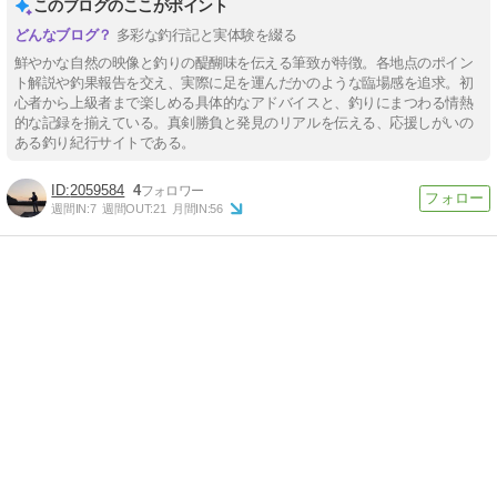
このブログのここがポイント
多彩な釣行記と実体験を綴る
鮮やかな自然の映像と釣りの醍醐味を伝える筆致が特徴。各地点のポイン
ト解説や釣果報告を交え、実際に足を運んだかのような臨場感を追求。初
心者から上級者まで楽しめる具体的なアドバイスと、釣りにまつわる情熱
的な記録を揃えている。真剣勝負と発見のリアルを伝える、応援しがいの
ある釣り紀行サイトである。
2059584
4
週間IN:
7
週間OUT:
21
月間IN:
56