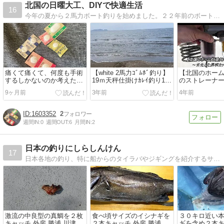
北国の日曜大工、DIYで快適生活
16
今年の夏から２馬力ボート釣りを始めました。２２年前のボートだった！日曜大工と読書本の紹介サイト
痛くて痛くて、何度も手術
【white 2馬力ｺﾞﾑﾎﾞ釣り】
【北国のホー
するしかないのか考えた腰
19ｍ天秤仕掛けｶﾚｲ釣り120
のストレーナ
部脊柱管狭窄症
分。【冷凍cold塩ｲｿﾒで
た透明カップ
9ヶ月前
3年前
4年前
go!】石狩湾
1603352
2
週間IN:
0
週間OUT:
6
月間IN:
2
日本の釣りにしらしんけん
17
日本各地の釣り、特に船からのタイラバやジギングを紹介するサイトです。主に北海道や九州、関東の船釣りをメインに紹介しています。また、おかっぱりからの釣りや淡水の釣り等の記事も載せています。
激流の中良型の真鯛を２枚
食べ頃サイズのイシナギを
３０キロ近い
キャッチ 外房 勝浦 川津漁
２本キャッチ 外房 勝浦 川
ギを含め２本キ