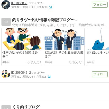
1888855
1
週間IN:
0
週間OUT:
0
月間IN:
10
釣りラヴ〜釣り情報や雑記ブログ〜 -
13
北海道函館市近郊で釣りを楽しんでおります。函館近郊の釣りポイントや釣り初心者向けの記事、そのほか、ゲームや商品レビューなどの雑記をメインとしたブログを運営しております。
仕事の話 その1 雑談は必
就活の話 その1 履歴書の書
釣行記 6月〜8
要？
き方
4年前
4年前
4年前
2080042
2
週間IN:
0
週間OUT:
4
月間IN:
8
くり釣りブログ