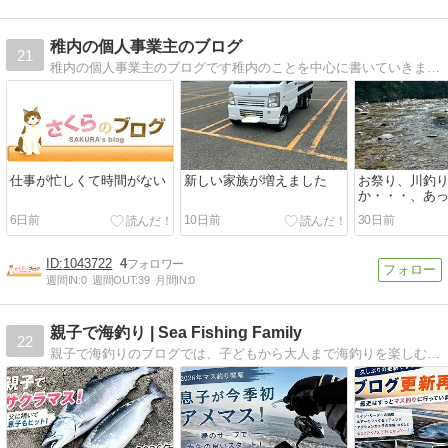
稚内の個人事業主のブログ
21
稚内の個人事業主のブログです稚内のことを中心に書いていきます。おすすめグルメなど
仕事が忙しくて時間がない
新しい家族が増えました
お祭り、川釣
か・・・、あ
か
6日前
10日前
30日前
1043722
4
週間IN:
0
週間OUT:
39
月間IN:
0
親子で海釣り | Sea Fishing Family
22
親子で海釣りのブログでは、子どもから大人まで海釣りを楽しむための釣り具や釣り方、釣りに関する情報を画像や動画を使って紹介しています。