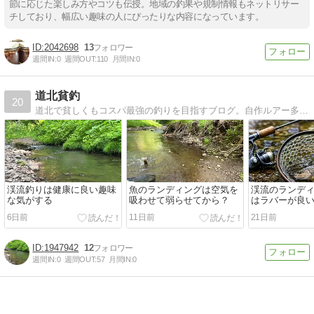
節に応じた楽しみ方やコツも伝授。地域の釣果や規制情報もネットリサー
チしており、幅広い趣味の人にぴったりな内容になっています。
2042698
13
週間IN:
0
週間OUT:
110
月間IN:
0
道北貧釣
20
道北で貧しくもコスパ最強の釣りを目指すブログ。自作ルアー多め。脱線気味で勢いとノリだけで全てを解決。
渓流釣りは健康に良い趣味
魚のランディングは空気を
渓流のランデ
な気がする
吸わせて弱らせてから？
はラバーが良
6日前
11日前
21日前
1947942
12
週間IN:
0
週間OUT:
57
月間IN:
0