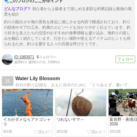
このブログのここがポイント
初心者から上級者まで楽しめる多彩な釣果記録と船旅の風
景を紹介
釣りの面白さや海の景色を身近に感じさせる内容で構成されており、釣り
の技術やギアの工夫、釣果のエピソードも分かりやすく伝えています。釣
り好きな友人たちの交流やおすすめの食事情報も盛り込み、海釣りの楽し
みを幅広く紹介しています。行きたい場所や使えるアイテムのヒントも得
られるため、釣りを愛する人々の共感を呼びそうです。
1983971
6
週間IN:
0
週間OUT:
22
月間IN:
0
Water Lily Blossom
25
自分の釣り記録を、おもに自分のために 「とりあえず、書いておく。」札幌発、積丹方面の釣り日記がメインコンテンツ。エギング、ルアー、ボート、などなど。
イカがダメならアナゴシャ
つれないサマ～
富良野・美瑛
コ
2026
4日前
18日前
33日前