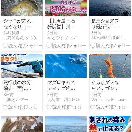
シャコが釣れ
【北海道・石
積丹ショアブ
なくなりまし
狩浜益】川下
リ最終戦！ベ
た。（石狩湾
海浜公園キャ
イト不在で沈
24時間前
2日前
3日前
北海道を釣ってみた。
かとやすブログ
AKAMIMI’s fishing diary
新港）
ンプ場｜川下
黙…回遊の難
海水浴場（は
しさを痛感
まますピリ
カ・ビーチ）
で海水浴も楽
しめる無料キ
ャンプ場
釣行後の水分
マグロキャス
イカがダメな
除去、実はブ
ティング釣り
らアナゴシャ
ロワーが正解
積丹
コ
3日前
3日前
4日前
北風とルアー
北海道 釣りMOMO日記
Water Lily Blossom
か？
2026.08.06