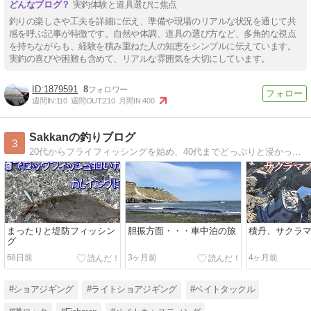
実釣体験と道具選びに焦点
釣りの楽しさや工夫を詳細に伝え、準備や現場のリアルな状況を通じて共
感を呼ぶ記事が特徴です。自然や体調、道具の選び方など、多角的な視点
を持ちながらも、経験を積み重ねた人の知恵をシンプルに伝えています。
実釣の喜びや困難も含めて、リアルな雰囲気を大切にしています。
1879591
8
週間IN:
110
週間OUT:
210
月間IN:
400
Sakkanの釣りブログ
3
20代からフライフィッシングを始め、40代までどっぷりと浸かってました。現在50代！！ 長距離遠征するにも体力的に厳しくなってきたので、近場の海へ・・・2021年春からショアジギング、磯ロックに転向！ ルアーフィッシング奮闘記です。
まったりと堤防フィッシン
胆振方面・・・車中泊の旅
積丹、サクラ
グ
68日前
3ヶ月前
4ヶ月前
#ショアジギング
#ライトショアジギング
#ベイトタックル