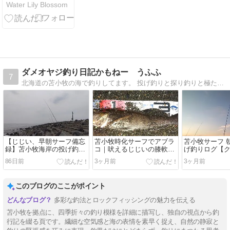
Water Lily Blossom
ダメオヤジ釣り日記かもねー うふふ
7
北海道の苫小牧の海で釣りしてます。 投げ釣りと探り釣りと極たまにサビキ釣り
【じじい、早朝サーフ備忘
苫小牧時化サーフでアブラ
苫小牧サーフ 
録】苫小牧海岸の投げ釣り
コ｜吠えるじじいの膝軟骨
げ釣りログ【ク
｜2026年5月4・8・9日
2026/5/3
㎝】2026/5/1
86日前
3ヶ月前
3ヶ月前
このブログのここがポイント
多彩な釣法とロックフィッシングの魅力を伝える
苫小牧を拠点に、四季折々の釣り模様を詳細に描写し、独自の視点から釣
行記を綴る頁です。繊細な空気感と海の表情を素早く捉え、自然の静寂と