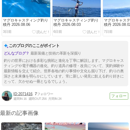
マグロキャスティング釣り
マグロキャスティング釣り
マグロキャス
積丹 2026.08.06
積丹 2026.08.03
積丹 2026.08.0
3日前
6日前
7日前
このブログのここがポイント
最新装備と技術の革新を深掘り
釣りの世界における多彩な挑戦と進化を丁寧に解説します。マグロキャス
ティングや電子機器の進化、釣り道具の修理・改良について、実釣体験や
最新情報を交えて紹介。世界各地の釣り事情や文化も掘り下げ、釣りの奥
深さと未来像を明らかにしています。常に新しい発見に飢える釣り好きに
とって、欠かせぬ一冊となるでしょう。
2071416
7
週間IN:
16
週間OUT:
256
月間IN:
24
最新の記事画像