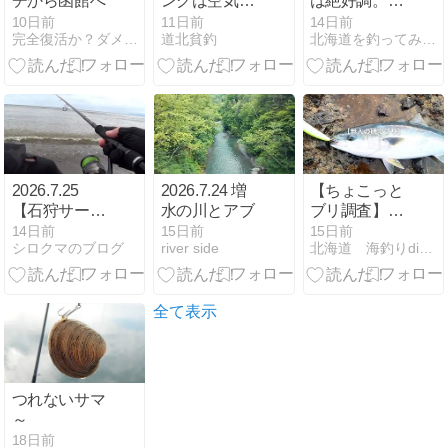
チから函館へ
ングは空気を
は絶好調。
吸わせて弱ら
（石狩湾新
10日前
11日前
14日前
完全復活か？ダメダメ親父日記
道北貧釣
北海道を釣ってみた。
せてから？
港）
2026.7.25
2026.7.24 増
【ちょこっと
【石狩サー
水の川とアブ
ブリ調査】
フ】海を見た
JOIN ALIVEに
14日前
15日前
15日前
シロクマのブログ
river side
北海道 海釣りdiary
くなった朝。
釣り道具を積
ルアー片手に
んでいった釣
散歩釣行
りバカ
全て表示
つれないサマ
～
18日前