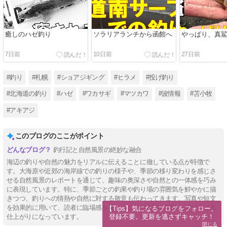
癒しのハゼ釣り
ソラリアランチから函館へ
やっぱり、真
7日前
10日前
27日前
#釣り
#札幌
#ショアジギング
#ヒラメ
#投げ釣り
#北海道の釣り
#ハゼ
#ワカサギ
#マツカワ
#波情報
#苫小牧
#アキアジ
このブログのここがポイント
釣行記と自然風景の絶妙な融合
海辺の釣りや自然の魅力をリアルに伝えることに徹している点が特徴で
す。大海原や近郊の海岸線での釣りの様子や、季節の移り変わりを感じさ
せる自然風景のレポートを通じて、趣味の奥深さや自然との一体感を巧み
に表現しています。特に、季節ごとの釣果や釣り場の雰囲気を鮮やかに描
きつつ、釣りへの情熱や自然に対する敬意も伝わってきます。写真や短文
を効果的に用いて、読者に臨場感を与え、自然と人間の調和を感じさせる
【Tips】気になるブログをフォロー。

登録不要。更新を逃さずキャッチ！
仕上がりになっています。
閉じる