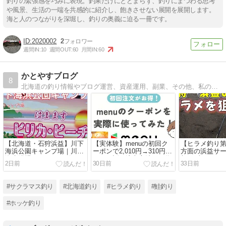
釣りの緊張感を巧みに表現。釣果だけにとどまらず、釣りにまつわる思考
や風景、生活の一端を共感的に紹介し、飽きさせない展開を展開します。
海と人のつながりを深堀し、釣りの奥義に迫る一冊です。
2020002
2
週間IN:
10
週間OUT:
60
月間IN:
60
かとやすブログ
8
北海道の釣り情報やブログ運営、資産運用、副業、その他、私の趣味や体験談などなど色々と書いていきます。
【北海道・石狩浜益】川下
【実体験】menuの初回ク
【ヒラメ釣り第
海浜公園キャンプ場｜川下
ーポンで2,010円→310円に
方面の浜益サ
海水浴場（はまますピリ
なった話｜注文方法を画像
朝まずめにヒ
2日前
30日前
33日前
カ・ビーチ）で海水浴も楽
付きで解説
さかのゲスト
しめる無料キャンプ場
#サクラマス釣り
#北海道釣り
#ヒラメ釣り
#鮭釣り
#ホッケ釣り