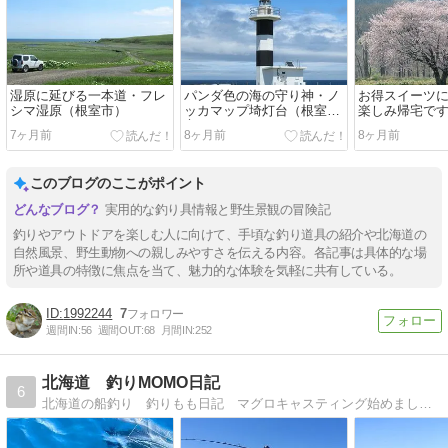
湿原に延びる一本道・フレ
パンダ色の海の守り神・ノ
お得スイーツ
シマ湿原（根室市）
ッカマップ埼灯台（根室
楽しみ帰宅で
市）
7ヶ月前
8ヶ月前
8ヶ月前
このブログのここがポイント
実用的な釣り具情報と野生景観の冒険記
釣りやアウトドアを楽しむ人に向けて、手頃な釣り道具の紹介や北海道の
自然風景、野生動物への親しみやすさを伝える内容。各記事は具体的な場
所や道具の特徴に焦点を当て、魅力的な体験を気軽に共有している。
1992244
7
週間IN:
56
週間OUT:
68
月間IN:
252
北海道 釣りMOMO日記
6
北海道の船釣り 釣りもも日記 マグロキャスティング始めました！釣りの成長日記！