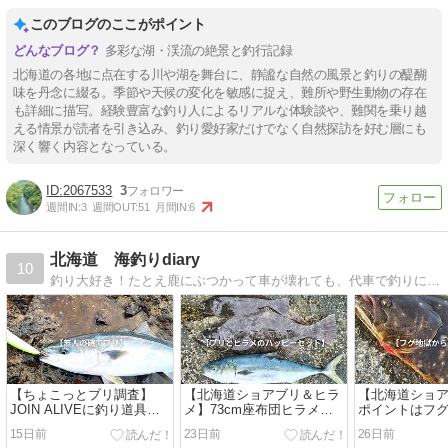
このブログのここがポイント
多彩な湖・渓流の絶景と釣行記録
北海道の各地に点在する川や湖を舞台に、静謐な自然の風景と釣りの醍醐
味を丹念に綴る。季節や天候の変化を敏感に捉え、難所や野生動物の存在
も詳細に描写。経験豊富な釣り人によるリアルな体験談や、難関を乗り越
える情景が読者を引き込み、釣り愛好家だけでなく自然探訪を好む層にも
深く響く内容となっている。
2067533
3
週間IN:
3
週間OUT:
51
月間IN:
6
北海道 海釣りdiary
10
釣り大好き！たとえ鹿にぶつかって車が壊れても、代車で釣りにいくほどの情熱。春は積丹から留萌にかけて投げ釣り、夏は積丹へショアブリ、秋は鮭釣りでオホーツクへ
【ちょこっとブリ調査】
【北海道ショアブリ＆ヒラ
【北海道ショ
JOIN ALIVEに釣り道具を
メ】73cm座布団ヒラメに
ポイントはフ
積んでいった釣りバカ
75cmワラサ！「大谷翔平
15日前
23日前
26日前
釣法」が大成功