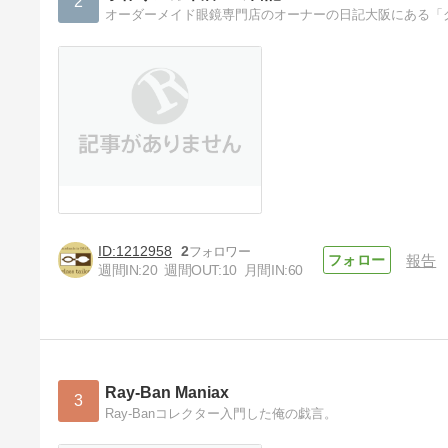
2
オーダーメイド眼鏡専門店のオーナーの日記大阪にある「
1212958
2
報告
週間IN:
20
週間OUT:
10
月間IN:
60
Ray-Ban Maniax
3
Ray-Banコレクター入門した俺の戯言。