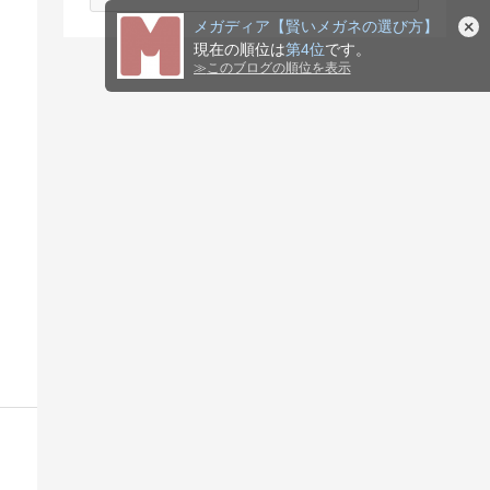
メガディア【賢いメガネの選び方】
現在の順位は
第4位
です。
！
≫
このブログの順位を表示