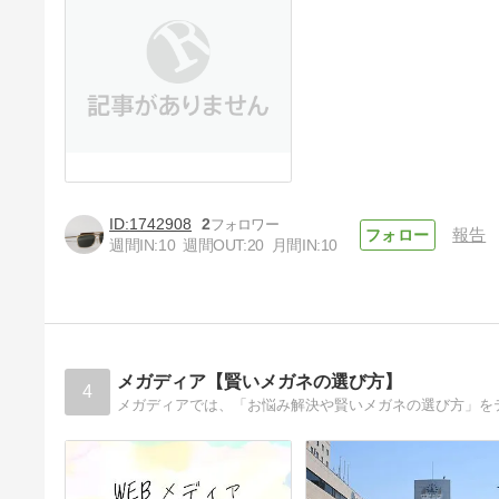
1742908
2
報告
週間IN:
10
週間OUT:
20
月間IN:
10
メガディア【賢いメガネの選び方】
4