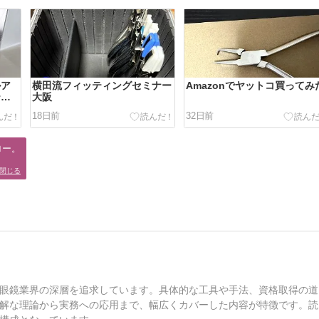
ルア
横田流フィッティングセミナー
Amazonでヤットコ買ってみ
ティ
大阪
18日前
32日前
ー。

。
閉じる
眼鏡業界の深層を追求しています。具体的な工具や手法、資格取得の道
解な理論から実務への応用まで、幅広くカバーした内容が特徴です。読