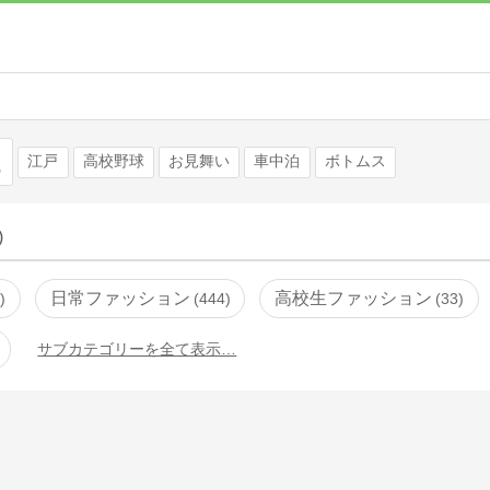
検索
江戸
高校野球
お見舞い
車中泊
ボトムス
)
日常ファッション
高校生ファッション
0
444
33
サブカテゴリーを全て表示…