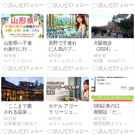
（汗）
群なおすすめ
7選を公開
山形県へ子連
長野で子連れ
大阪散歩
れ旅行に行く
に人気のプー
（2024）
前にチェッ
ル付きホテル
1114.大阪城
40分前
43分前
48分前
ちくたくらいふ
カズくんのコンサートblog
fc2版 kintaのブログ
ク！持ち物・
おすすめ8
服装・準備ガ
選！失敗しな
イド
い選び方を伝
授
「ここまで癒
ホテル アゴー
SBI証券の口
される温泉宿
ラ リージェン
座開設「だ
があった
シー 大阪堺の
け」ポイント
51分前
52分前
56分前
元添乗員の視点で見た宿情報＆体験記
カズくんのホテル宿泊攻略blog
糖質制限ダイエットとか陸マイラーとかいろいろやってみた
の？」伊豆・
宿泊記！5つ
サイト案件で
蓮台寺温泉
の利点と注意
23,500円！時