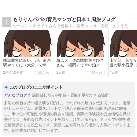
もりりんパパの育児マンガと日本１周旅ブログ
7
ウーマンエキサイトさんで連載中。育児マンガ・病気・きょうだい児・車中泊・日本1周など毎日更新中です。
銭湯非常に近い、が…道の
超広大！道の駅歓遊舎ひこ
山間部、昔な
駅やまくに（大分）で車中
さん（福岡）で車中泊／九
道の駅小石原
泊！／九州
州
中泊！/九州
2時間50分前
2日前
4日前
このブログのここがポイント
温泉貸し切りや史跡・景観も堪能できる場所
多彩な特色を持つ道の駅を紹介し、それぞれの魅力を伝えています。温泉
やミュージアム、絶景スポットなど訪れる価値の高い場所を詳細に解説
し、車中泊の可能性や環境の良さを強調。実際の体験談や立地情報を織り
交ぜつつ、多彩な観光ポイントを取り上げているため、ドライブや旅を彩
る情報源として役立ちます。気軽に立ち寄れる穴場から人気のスポットま
で、個性豊かに紹介しています。