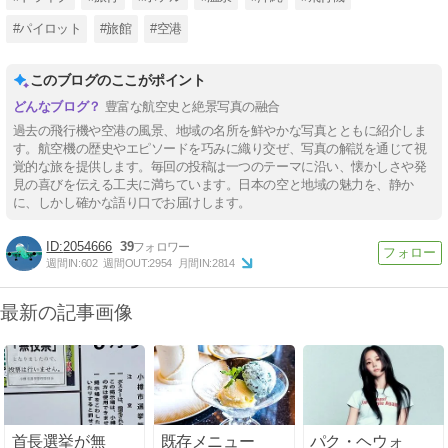
#パイロット
#旅館
#空港
このブログのここがポイント
豊富な航空史と絶景写真の融合
過去の飛行機や空港の風景、地域の名所を鮮やかな写真とともに紹介しま
す。航空機の歴史やエピソードを巧みに織り交ぜ、写真の解説を通じて視
覚的な旅を提供します。毎回の投稿は一つのテーマに沿い、懐かしさや発
見の喜びを伝える工夫に満ちています。日本の空と地域の魅力を、静か
に、しかし確かな語り口でお届けします。
2054666
39
週間IN:
602
週間OUT:
2954
月間IN:
2814
最新の記事画像
首長選挙が無
既存メニュー
パク・ヘウォ