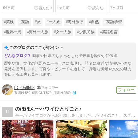
64日前
4ヶ月前
7ヶ月前
#英検
#英語
#旅
#一人旅
#海外旅行
#自然
#英語学習
#世界一周
#海外一人旅
#女一人旅
#少数民族
#英語名言
このブログのここがポイント
時事や日常のちょっとした出来事を軽やかに伝達
歴史や旅、文化の話題をユーモラスに表現し、読者に身近な情報や小さな
発見を提供します。写真やエピソードを通じて、身近な風景や文化の魅力
を伝える工夫も見られます。
2059593
35
週間IN:
530
週間OUT:
570
月間IN:
2500
のほほん〜ハワイひとりごと♪
11
モーハワイブログからお引越しをしました。ハワイのこと、スタバ、ニャンコなどいろいろ書いています。よろしくお願いします。