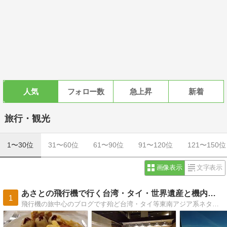
人気
フォロー数
急上昇
新着
旅行・観光
1〜30位
31〜60位
61〜90位
91〜120位
121〜150位
画像表示
文字表示
あさとの飛行機で行く台湾・タイ・世界遺産と機内食の日記
1
飛行機の旅中心のブログです殆ど台湾・タイ等東南アジア系ネタでしょうか観光地情報などより飛行機の中や機内食・空撮を主にしてます