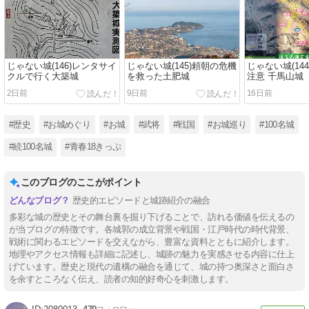
じゃない城(146)レンタサイ
じゃない城(145)頼朝の危機
じゃない城(14
クルで行く大築城
を救った土肥城
注意 千馬山城
2日前
9日前
16日前
#歴史
#お城めぐり
#お城
#武将
#戦国
#お城巡り
#100名城
#続100名城
#青春18きっぷ
このブログのここがポイント
歴史的エピソードと城跡紹介の融合
多彩な城の歴史とその舞台裏を掘り下げることで、訪れる価値を伝えるの
が当ブログの特徴です。各城郭の成立背景や戦国・江戸時代の時代背景、
戦術に関わるエピソードを交えながら、豊富な資料とともに紹介します。
地理やアクセス情報も詳細に記述し、城跡の魅力を実感させる内容に仕上
げています。歴史と現代の遺構の融合を通じて、城の持つ奥深さと面白さ
を余すところなく伝え、読者の知的好奇心を刺激します。