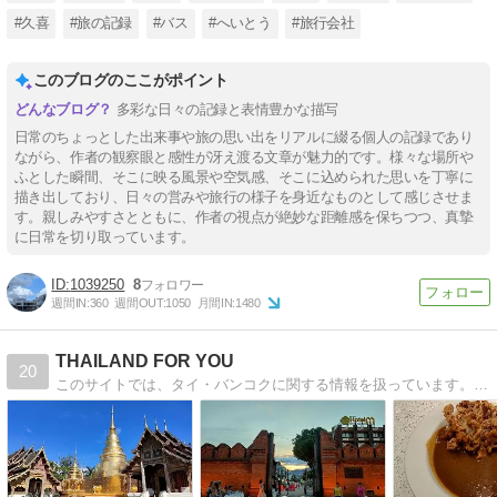
#久喜
#旅の記録
#バス
#へいとう
#旅行会社
このブログのここがポイント
多彩な日々の記録と表情豊かな描写
日常のちょっとした出来事や旅の思い出をリアルに綴る個人の記録であり
ながら、作者の観察眼と感性が冴え渡る文章が魅力的です。様々な場所や
ふとした瞬間、そこに映る風景や空気感、そこに込められた思いを丁寧に
描き出しており、日々の営みや旅行の様子を身近なものとして感じさせま
す。親しみやすさとともに、作者の視点が絶妙な距離感を保ちつつ、真摯
に日常を切り取っています。
1039250
8
週間IN:
360
週間OUT:
1050
月間IN:
1480
THAILAND FOR YOU
20
このサイトでは、タイ・バンコクに関する情報を扱っています。旅行や出張で訪れる際に役立つ情報を更新していきます。