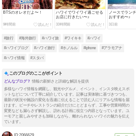
BTSのオレオだよ〜！
ハワイでワイワイ過ごせる
ノースでラン
お店に行きたい〜♪
おすすめ〜♪
9時間前
33時間前
3日前
#旅行
#海外旅行
#ハワイ旅
#ワイキキ
#ハワイ
#ハワイブログ
#ハワイ旅行
#ホノルル
#iphone
#アラモアナ
#ハワイ情報
#スタバ
このブログのここがポイント
情報の新鮮さと詳細な解説を提供
多様なハワイ情報を網羅し、観光やグルメ、イベント、インスタ映えスポ
ットなどについて丁寧に紹介しています。記事は実体験に基づきつつも、
最新の状況や施設の変化を迅速に伝えることで読む人にリアルな情報を届
けます。ビーチやレストランの紹介だけにとどまらず、工事や営業時間の
変更なども漏らさず解説し、訪れる計画に役立つ内容となっています。ユ
ーモアと親しみやすさも加味しながら、離れられないハワイの魅力を伝え
ています。
2066629