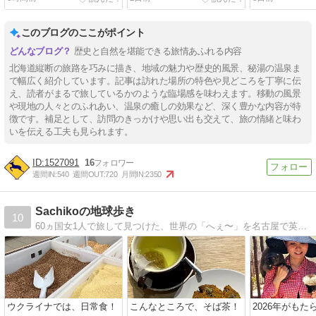
このブログのここがポイント
歴史と自然を堪能できる旅情あふれる内容
北海道縦断の旅路を巧みに描き、地域の魅力や歴史的風景、秘湯の温泉ま
で幅広く紹介しています。記事は訪れた場所の特色や見どころを丁寧に伝
え、読者がまるで旅しているかのような臨場感を味わえます。移動の風景
や現地の人々とのふれあい、温泉の癒しの効果など、深く豊かな内容が特
徴です。補足として、訪問のきっかけや思い出も交えて、旅の情緒と味わ
いを伝える工夫も見られます。
1527091
16
週間IN:
540
週間OUT:
720
月間IN:
2350
Sachikoの地球歩き
10
60ヵ国女1人で旅して見つけた、世界の「へぇ〜」を名古屋で英会話教室を経営するがサチコが綴ります。
ウクライナでは、日常食！
こんなところで、そば茶！
2026年がもた