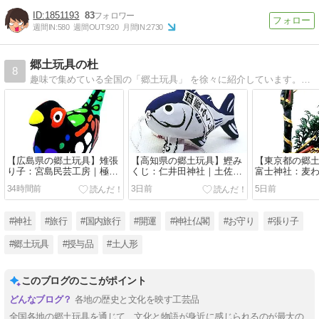
1851193
83
週間IN:
580
週間OUT:
920
月間IN:
2730
郷土玩具の杜
8
趣味で集めている全国の「郷土玩具」 を徐々に紹介しています。お人形の写真を見てほっこりして頂けたら幸いです。
【広島県の郷土玩具】雉張
【高知県の郷土玩具】鰹み
【東京都の郷
り子：宮島民芸工房｜極彩
くじ：仁井田神社｜土佐名
富士神社：麦
色が素晴らしい宮島張り子
物 カツオの一本釣り！
退散・水難除
34時間前
3日前
5日前
#神社
#旅行
#国内旅行
#開運
#神社仏閣
#お守り
#張り子
#郷土玩具
#授与品
#土人形
このブログのここがポイント
各地の歴史と文化を映す工芸品
全国各地の郷土玩具を通じて、文化と物語が身近に感じられるのが最大の