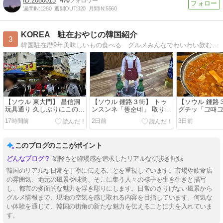
2080013
470
週間IN:
1280
週間OUT:
320
月間IN:
5560
KOREA 駐在おやじの韓国紹介
3
韓国駐在暦9年美味しいもの食べる グルメみんなでわいわい飲むお酒大好きソウルではなく、田舎の生活ならではの韓国を紹介します。グルメ、お酒、ソウル情報、韓国地方…
【ソウル 東大門】 昌信洞
【ソウル 鍾路３街】 トゥ
【ソウル 鍾路
玩具通り 久しぶりにこの道
ンスンネ「뚱순네」 取り合
グチッ「그때
通ってみました
えずここで落ち着きます
기」 24h お一
17時間前
2日前
3日前
ても使いやす
す
このブログのここがポイント
気軽さと臨場感を追求したリアルな街歩き記録
韓国のリアルな日常を丁寧に伝えることを重視しています。市場や飲食店
の雰囲気、地元の風景や味覚、そこに集う人々の様子を生き生きと描写
し、都市の多面的な魅力を浮き彫りにします。日常のさりげない風景から
グルメ情報まで、現地の空気を感じ取れる内容を目指しています。何気な
い体験を通じて、韓国の街角の新たな魅力を伝えることに力を入れていま
す。