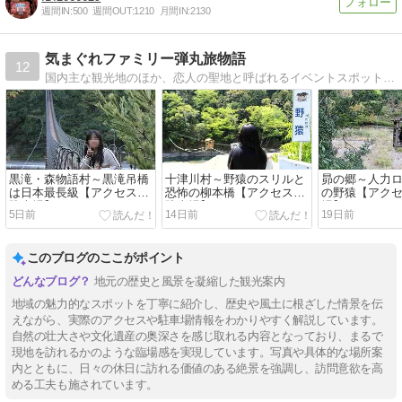
週間IN:
500
週間OUT:
1210
月間IN:
2130
気まぐれファミリー弾丸旅物語
12
国内主な観光地のほか、恋人の聖地と呼ばれるイベントスポット、ファミリー向けのハイキングの紹介、また、桜や紅葉のおすすめスポットなどについても、ご紹介しています。
黒滝・森物語村～黒滝吊橋
十津川村～野猿のスリルと
昴の郷～人力
は日本最長級【アクセス・
恐怖の柳本橋【アクセス・
の野猿【アク
駐車場】
駐車場】
場】
5日前
14日前
19日前
このブログのここがポイント
地元の歴史と風景を凝縮した観光案内
地域の魅力的なスポットを丁寧に紹介し、歴史や風土に根ざした情景を伝
えながら、実際のアクセスや駐車場情報をわかりやすく解説しています。
自然の壮大さや文化遺産の奥深さを感じ取れる内容となっており、まるで
現地を訪れるかのような臨場感を実現しています。写真や具体的な場所案
内とともに、日々の休日に訪れる価値のある絶景を強調し、訪問意欲を高
める工夫も施されています。