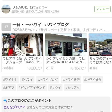
1658811
12
週間IN:
423
週間OUT:
1008
月間IN:
1776
一日・ 一ハワイ - ハワイブログ -
17
2023年8月のハワイ旅行レポート更新中！家族、夫婦で行くハワイ旅行ブログ。美味しい食事や素敵なお店で買い物、癒し・絶景スポット、ホテルにお土産、ハワイ情報満載です。暮らしの中ので感じるハワイもお伝えします。
ワヒアワに新しいアンティ
シゲズサイミンの隣、ワヒ
リッツのディ
ークショップ「Trash From
アワのDa BURGER WING
カでは買えな
The Past Collectors
HUBの絶品クラフトバーガ
Uber Facto
8時間前
2日前
4日前
Cottage」！ ノースショア
ー！目の前でかけてくれる
ルトを本店ま
へ向かう前に1928年の古い
熱々チーズソースがたまら
した。ノース
コテージで宝探し
ない・・・
う途中にぜひ
#ワイキキ
#ハワイ
#ハワイブログ
#ハワイ旅行
#ハワイ好き
てね。
#オアフ
#ビッグアイランド
#マウイ
#カウアイ
このブログのここがポイント
現地ならではのお宝と体験の数々