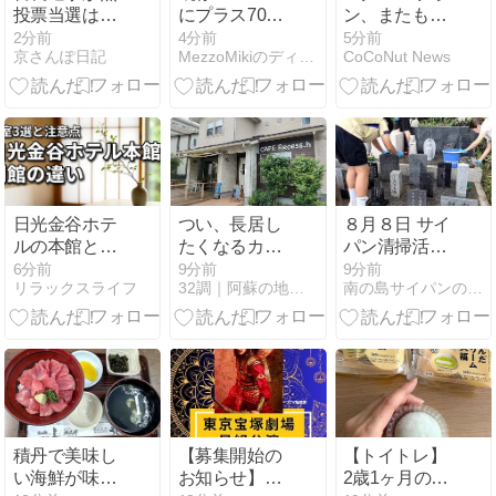
投票当選は経
にプラス700
ン、またも快
費削減ではな
円で注文でき
挙…「破竹の
2分前
4分前
5分前
京さんぽ日記
MezzoMikiのディズニーブログ
CoCoNut News
く、民主主義
る！ハイピリ
勢い」が始ま
崩壊
オン・ラウン
る
ジ アイスクリ
ーム
日光金谷ホテ
つい、長居し
８月８日 サイ
ルの本館と別
たくなるカフ
パン清掃活
館の違いを比
ェ【CAFE
動。
6分前
9分前
9分前
リラックスライフ
32調｜阿蘇の地域ブログ
南の島サイパンのダイビングショップMSC
較！楽天トラ
Recess.h（カ
ベルで選ぶ客
フェ リセ
室3選と3つの
ス）】
注意点
積丹で美味し
【募集開始の
【トイトレ】
い海鮮が味わ
お知らせ】東
2歳1ヶ月のト