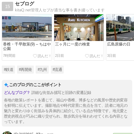
セプログ
15
kitaQ.net管理人セプが適当な事を書き綴っています
香椎・千早散策(9) – ちはや
三ヶ月に一度の検査
広島原爆の日
公園
7時間前
2日前
3日前
#鉄道
#再開発
#九州
#流通
このブログのここがポイント
詳細な街並み描写と旧跡の変遷記録
各地の散策レポートを通じて、福山や香椎、博多などの風景や歴史的変容
を鮮明に伝えています。撮影地点や時代背景に焦点を当て、読者に地元の
魅力と変わりゆく街並みを具体的に紹介している点が特徴です。地元愛と
歴史的視点が巧みに織り交ぜられ、散歩気分を味わわせてくれる内容とな
っています。