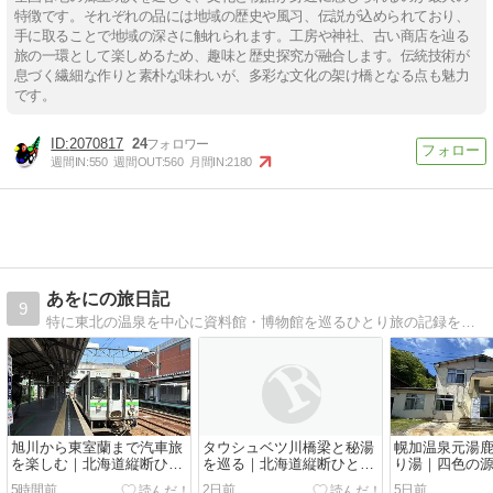
特徴です。それぞれの品には地域の歴史や風习、伝説が込められており、
手に取ることで地域の深さに触れられます。工房や神社、古い商店を辿る
旅の一環として楽しめるため、趣味と歴史探究が融合します。伝統技術が
息づく繊細な作りと素朴な味わいが、多彩な文化の架け橋となる点も魅力
です。
2070817
24
週間IN:
550
週間OUT:
560
月間IN:
2180
あをにの旅日記
9
特に東北の温泉を中心に資料館・博物館を巡るひとり旅の記録を気ままに記します
旭川から東室蘭まで汽車旅
タウシュベツ川橋梁と秘湯
幌加温泉元湯
を楽しむ｜北海道縦断ひと
を巡る｜北海道縦断ひとり
り湯｜四色の
り旅【六日目】
旅【五日目】
境の中の秘湯
5時間前
2日前
5日前