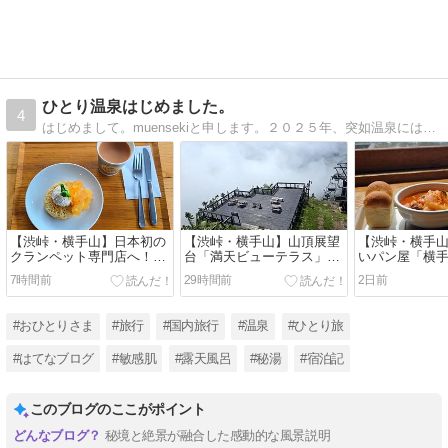
ひとり温泉はじめました。
4
はじめまして。muensekiと申します。２０２５年、突如温泉にはまる。温泉へ行くには１人旅が気楽で好きです。秘湯へ行った思い出と道中のあれこれ。温泉と１人旅へ行きたくなる道しるべに。
【渋峠・横手山】日本初の
【渋峠・横手山】山頂展望
【渋峠・横手
クランペット専門店へ！奇
台「満天ビューテラス」か
いパン屋「横
跡の晴れ間とパリピなカモ
らの景色は…！？お花のプ
テ」で絶品ボ
7時間前
29時間前
2日前
シカ｜万座温泉ひとり旅㊱
ーさんと雲上に浮かぶテラ
チ！標高2,30
ス｜万座温泉ひとり旅㉟
トラン｜万座
㉞
#おひとりさま
#旅行
#国内旅行
#温泉
#ひとり旅
#はてなブログ
#敏感肌
#露天風呂
#秘湯
#宿泊記
このブログのここがポイント
秘境と絶景が融合した感動的な風景説明