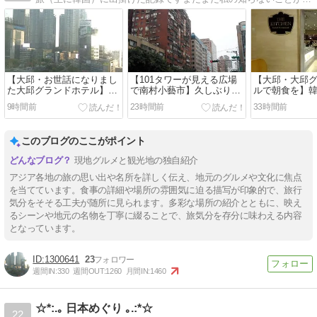
【大邱・お世話になりまし
【101タワーが見える広場
【大邱・大邱
た大邱グランドホテル】韓
で南村小藝市】久しぶりの
ルで朝食を】
方医療FAM②2016/11/26
台北3人5泊⑥2026/5/1
FAM①2016/11/
9時間前
23時間前
33時間前
このブログのここがポイント
現地グルメと観光地の独自紹介
アジア各地の旅の思い出や名所を詳しく伝え、地元のグルメや文化に焦点
を当てています。食事の詳細や場所の雰囲気に迫る描写が印象的で、旅行
気分をそそる工夫が随所に見られます。多彩な場所の紹介とともに、映え
るシーンや地元の名物を丁寧に綴ることで、旅気分を存分に味わえる内容
となっています。
1300641
23
週間IN:
330
週間OUT:
1260
月間IN:
1460
☆*:.｡ 日本めぐり ｡.:*☆
22