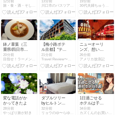
えるお店
京宝塚劇場 星
イトレと、今
12分前
13分前
19分前
旅・食・酒・そして猫
川口市のバスツアー、社員旅行、貸切バスは旅行代理店の旅倶楽部
30代夫婦ちゅうのズボラで楽しいくらし
☆「食堂うし
組公演『RRR
めちゃめちゃ
お」で本鮪赤
×
ハマっている
身丼☆この時
TAKA”R”AZUKA
もの！！
期は生ウニも
～√Rama～』
あるよ☆
鉢ノ葦葉（三
【梅小路ポテ
ニューオーリ
重県/四日市
ル京都】“テレ
ンズ、想い出
市）
ビで話題の宿
の中華料理・
20分前
21分前
26分前
目指せ！ラーメン全国制覇（らmen's CLUB）
Travel Review〜ツーリング・旅行記・旅情報〜
アメリカ放浪記
を調べてみた
「ゴールデ
ら…想像以上
ン・ウォー
にワクワクす
ル」（キャナ
るホテルだっ
ル・ストリー
た✨”
ト沿い）
変な電話がか
ダブルツリー
1日過ごせる
かってきたよ
byヒルトン京
ホテルは子連
都駅♡駐車場
れに人気！安
28分前
32分前
34分前
やっぱり旅が好き
リョウのゆ〜らゆらブログ
カズくんのお買い物blog
がいつも満車
いしコスパ抜