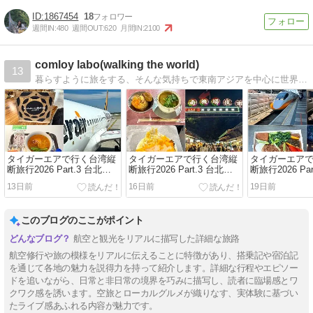
1867454
18
週間IN:
480
週間OUT:
620
月間IN:
2100
comloy labo(walking the world)
13
暮らすように旅をする、そんな気持ちで東南アジアを中心に世界各国、日本各地をスナップ写真を撮りながらぶらーり散歩しています。
タイガーエアで行く台湾縦
タイガーエアで行く台湾縦
タイガーエア
断旅行2026 Part.3 台北編 /
断旅行2026 Part.3 台北編 /
断旅行2026 Par
Vol.3 IT202 台北→成田搭乗
Vol.2 南機場夜市 台北最後
Vol.1 シーザ
13日前
16日前
19日前
記 ～Homee KITCHENとプ
の夜はローカルグルメ三昧
宿泊記〜陽明
ラザプレミアラウンジで旅
湯温泉で過ご
を締めくくる～
このブログのここがポイント
航空と観光をリアルに描写した詳細な旅路
航空修行や旅の模様をリアルに伝えることに特徴があり、搭乗記や宿泊記
を通じて各地の魅力を説得力を持って紹介します。詳細な行程やエピソー
ドを追いながら、日常と非日常の境界を巧みに描写し、読者に臨場感とワ
クワク感を誘います。空旅とローカルグルメが織りなす、実体験に基づい
たライブ感あふれる内容が魅力です。