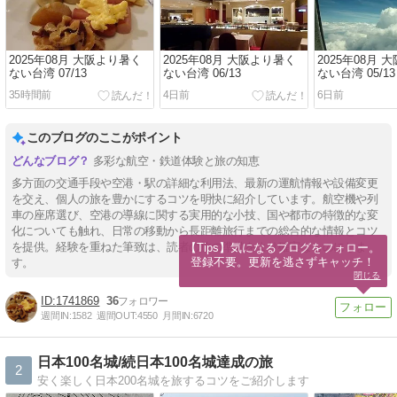
2025年08月 大阪より暑く
2025年08月 大阪より暑く
2025年08月 
ない台湾 07/13
ない台湾 06/13
ない台湾 05/13
35時間前
4日前
6日前
このブログのここがポイント
多彩な航空・鉄道体験と旅の知恵
多方面の交通手段や空港・駅の詳細な利用法、最新の運航情報や設備変更
を交え、個人の旅を豊かにするコツを明快に紹介しています。航空機や列
車の座席選び、空港の導線に関する実用的な小技、国や都市の特徴的な変
化についても触れ、日常の移動から長距離旅行までの総合的な情報とコツ
を提供。経験を重ねた筆致は、読者の旅の準備をより確実なものにしま
【Tips】気になるブログをフォロー。

登録不要。更新を逃さずキャッチ！
す。
閉じる
1741869
36
週間IN:
1582
週間OUT:
4550
月間IN:
6720
日本100名城/続日本100名城達成の旅
2
安く楽しく日本200名城を旅するコツをご紹介します