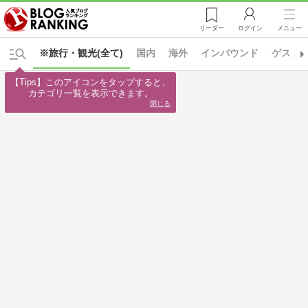
リーダー
ログイン
メニュー
※旅行・観光(全て)
国内
海外
インバウンド
ゲスト
【Tips】このアイコンをタップすると、

カテゴリ一覧を表示できます。
閉じる