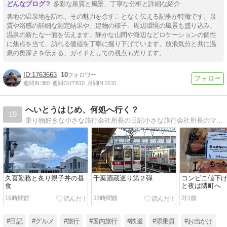
多彩な泉質と風景、丁寧な分析と詳細な紹介
各地の温泉地を訪れ、その魅力を余すことなく伝える記事が特徴です。泉
質や浴感の詳細な測定結果や、建物の様子、周辺環境の風景も盛り込み、
温泉の新たな一面を伝えます。静かな山間や海辺などロケーションの個性
に焦点を当て、訪れる価値を丁寧に掘り下げています。放浪気分と共に温
泉の奥深さを伝える、ガイドとしての視点も光ります。
1763663
10
週間IN:
380
週間OUT:
810
月間IN:
1610
へいとうはじめ、何処へ行く？
19
乗り物好きな小さな旅行会社所長の日記小さな旅行会社所長のマイペースブログ。日本の鉄道（ＪＲ・私鉄・地下鉄・路面電車・ケーブルカー）を全線制覇しました。
久喜勤務と炙り親子丼の昼
千葉酒蔵巡り第２弾
コンビニ値下
食
と夜は隣町へ
19時間前
33時間前
2日前
#日記
#グルメ
#旅行
#国内旅行
#鉄道
#添乗員
#お出かけ