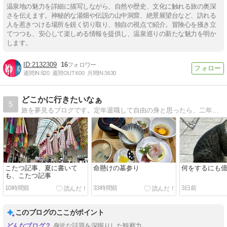
温泉地の魅力を詳細に描写しながら、自然や歴史、文化に触れる旅の奥深
さを伝えます。神秘的な湯畑や伝説の山中洞窟、絶景展望台など、訪れる
人を惹きつける場所を鋭く切り取り、独自の視点で紹介。冒険心を掻き立
てつつも、安心して楽しめる情報を提供し、温泉巡りの新たな魅力を明か
します。
2132309
16
週間IN:
820
週間OUT:
600
月間IN:
3630
どこかに行きたいなぁ
5
旅を夢見るブログです。定年退職して自由の身と思ったら、二年間の長期入院。現在、やっと退院してリハビリ中・・
こたつ記事、夏に書いて
命懸けの墓参り
何をするにも
も、こたつ記事
10時間前
33時間前
3日前
このブログのここがポイント
身近な話題を深掘りした観察力