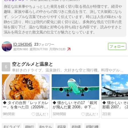
身近な出来事やちょっとした発見を鋭く切り取る視点が特徴です。経済や
趣味、家族や暮らしの中からの気づきに焦点を当て、決して大袈裟になら
ず、シンプルな言葉でわかりやすく伝えています。時には人生の味わいを
静かに語り、時には現代の変化に鋭く切り込む。多角的な視点で日常の意
味を掘り下げ、温かな視線と好奇心を持ち続ける内容です。読みやすさと
深みを両立させた散文風の仕立てが魅力となっています。
1943045
23
週間IN:
660
週間OUT:
700
月間IN:
3120
空とグルメと温泉と
6
車好きのドライブ、温泉旅行。大好きな空と飛行機。料理やグルメ情報も。
◆ タイの台所「レッドカレ
◆ 懐かしい その17 「銀河
◆ 懐かしい そ
ー」を食べた日（2026年8
が飛んだ夏 2008」＠下地
那覇 2007」（
月）
島（2026年7月）
9時間前
32時間前
2日前
#ドライブ
#旅行
#ホテル
#温泉
#沖縄
#飛行機