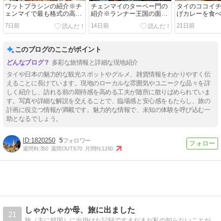
ワットプラシンの紹介※チ
チェンマイのターペー門の
タイのココイ
ェンマイで最も格式の高い
紹介※ランナー王国の面影
げカレーを食
寺院
を残す旧市街のシンボル
7日前
14日前
21日前
このブログのここがポイント
多彩な旅情報と詳細な現地紹介
タイや日本の魅力的な観光スポットやグルメ、雑貨情報をわかりやすく伝
えることに長けています。現地のローカルな雰囲気やユニークな品々を詳
しく紹介し、訪れる前の期待感を高める工夫が随所に散りばめられていま
す。写真や詳細な解説を交えることで、臨場感と安心感をもたらし、旅の
計画に役立つ情報が満載です。魅力的な情報で、未知の体験を呼び込む一
助となるでしょう。
1820250
5
週間IN:
350
週間OUT:
670
月間IN:
1260
しゃかしゃか母、旅に出ました
21
旅（主に韓国）に出掛けた記録ですまだまだ私の知らないことがいっぱい。旅はいろんな発見があって楽しいです！