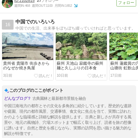
2102815
27
週間IN:
468
週間OUT:
1100
月間IN:
1652
中国でのいろいろ
16
中国での生活、出来事をぼちぼち綴っていければと思っています。
貴州省 貴陽市 街歩きから
蘇州 天池山 寂鑑寺の蘇州
蘇州 蓮鑑賞の
のなぜか焼き鳥屋
麺と久しぶりの日本食
山塘街 虹飲山
3日前
10日前
17日前
このブログのここがポイント
古典園林と最新都市景観を融合
中国江南地方の都市とその文化を多角的に紹介しています。歴史的な遺跡
や庭園、現代の都市風景、交通事情、食文化に焦点を当て、実際に訪れた
かのような臨場感と詳細な解説を提供します。古典と新しさが共存する風
景や、地元の風物詩、穴場スポットまで幅広く取り上げ、読者を旅の想像
に誘います。自然と歴史を感じながら、実際の訪問を思い描ける魅力的な
解説が特徴です。