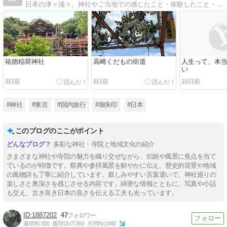
日本の津々浦々。神社やご当地での感じたこと・体験したこと・個人的感想をブログにしています。
祐徳稲荷神社
高崎くだもの街道
人生って、本
い
3日前
8日前
10日前
#神社
#東京
#国内旅行
#御朱印
#日本
このブログのここがポイント
多彩な神社・寺院と地域文化の紹介
さまざまな神社や寺院の魅力を織り交ぜながら、伝統や風景に焦点を当て
ているのが特徴です。祭典や参拝風景を鮮やかに伝え、歴史的背景や地域
の風物詩も丁寧に紹介しています。親しみやすい言葉遣いで、神社巡りの
楽しさと奥深さを感じさせる内容です。綿密な情報とともに、写真や小話
も交え、古き良き日本の良さを伝える工夫も光っています。
1887202
47
週間IN:
330
週間OUT:
360
月間IN:
1460