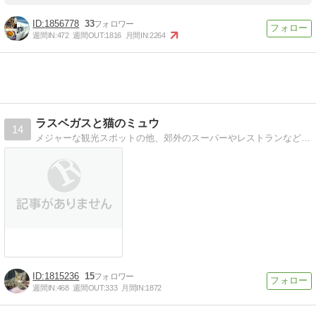
1856778
33
週間IN:
472
週間OUT:
1816
月間IN:
2264
ラスベガスと猫のミュウ
14
メジャーな観光スポットの他、郊外のスーパーやレストランなどを探検したラスベガス旅行記、愛猫ミュウの日常を綴った猫ブログです
1815236
15
週間IN:
468
週間OUT:
333
月間IN:
1872