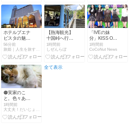
「清流荘」
点を詳しく公
給300,000円
で、温泉・美
開
衝撃のチャン
食・庭園に包
スを逃すな！
まれる極上の
休日♨️🌿
ホテルブエナ
【熱海観光】
「IVEの妹
ビスタの魅力
十国峠へ行く
分」KISS OF
は？客室・ア
なら「絶景富
LIFE、カムバ
56分前
1時間前
1時間前
旅姫｜人生を旅するすべての人のお供に
しぜんらぼ
CoCoNut News
クセス・駐車
士山乗車券」
ックを控え
場を紹介
がお得！來宮
て…驚きのニ
神社も巡れる
ュースを発表
便利な周遊チ
全て表示
ケット
🟠実家のこ
と。色々あっ
た…😞
1時間前
大丈夫！だいじょーぶ！