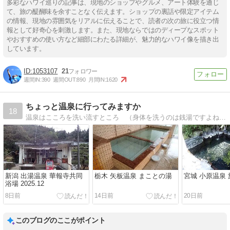
多彩なハワイ巡りの記事は、現地のショップやグルメ、アート体験を通じ
て、旅の醍醐味を余すことなく伝えます。ショップの裏話や限定アイテム
の情報、現地の雰囲気をリアルに伝えることで、読者の次の旅に役立つ情
報として好奇心を刺激します。また、現地ならではのディープなスポット
やおすすめの使い方など細部にわたる詳細が、魅力的なハワイ像を描き出
しています。
1053107
21
週間IN:
390
週間OUT:
890
月間IN:
1620
ちょっと温泉に行ってみますか
18
温泉はこころを洗い流すところ （身体を洗うのは銭湯ですよね。）こころを穏やかにするために巡った全国各地の温泉、町並み、風景を紹介します。
新潟 出湯温泉 華報寺共同
栃木 矢板温泉 まことの湯
宮城 小原温泉
浴場 2025.12
8日前
14日前
20日前
このブログのここがポイント