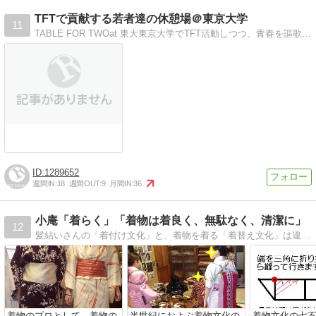
TFTで貢献する若者達の休憩場＠東京大学
11
TABLE FOR TWOat 東大東京大学でTFT活動しつつ、青春を謳歌する若人集団。長寿の秘訣はここに！？
1289652
週間IN:
18
週間OUT:
9
月間IN:
36
小庵「着らく」「着物は着良く、無駄なく、清潔に」
12
髪結いさんの「着付け文化」と、着物を着る「着替え文化」は違います。