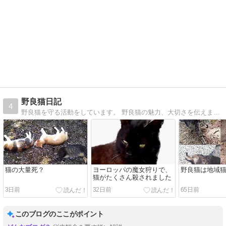
野良猫日記
4
野良猫を守る活動をしています。 野良猫の魅力、大切さを伝えます。TNR反対！お腹の赤ちゃん殺すな！
猫の大量死？
ヨーロッパの魔女狩りで、
野良猫は地域
猫がたくさん殺されました
3日前
32日前
65日前
このブログのここがポイント