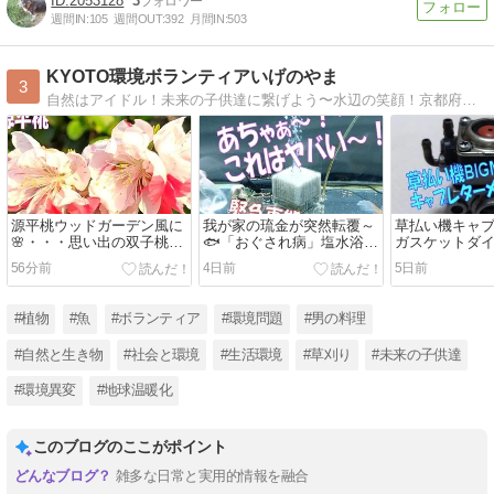
2053128
3
週間IN:
105
週間OUT:
392
月間IN:
503
KYOTO環境ボランティアいげのやま
3
自然はアイドル！未来の子供達に繋げよう〜水辺の笑顔！京都府長岡京市自然美化・・拾うことより捨てない意識の向上作り、環境問題、自然と共存、河川管理と公園管理に取り組んでいますブログは雑日記です
源平桃ウッドガーデン風に
我が家の琉金が突然転覆～
草払い機キャブレ
🌸・・・思い出の双子桃の
🐟「おぐされ病」塩水浴よ
ガスケットダ
花＆🍃バジル炒飯＆慰労金
り薬よりとにかく🪸「頻繁
番を間違えな
56分前
4日前
5日前
に水交換が命」！
を・・・BIGM
#植物
#魚
#ボランティア
#環境問題
#男の料理
#自然と生き物
#社会と環境
#生活環境
#草刈り
#未来の子供達
#環境異変
#地球温暖化
このブログのここがポイント
雑多な日常と実用的情報を融合