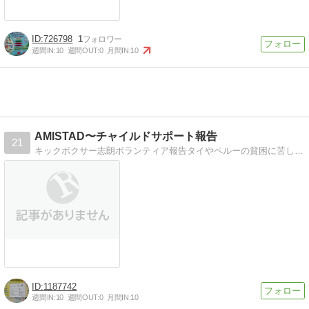
726798
1
週間IN:
10
週間OUT:
0
月間IN:
10
AMISTAD〜チャイルドサポート報告
21
キックボクサー志朗ボランティア報告タイやペルーの貧困に苦しむ子どもたちの支援をしている志朗の報告日記
1187742
週間IN:
10
週間OUT:
0
月間IN:
10