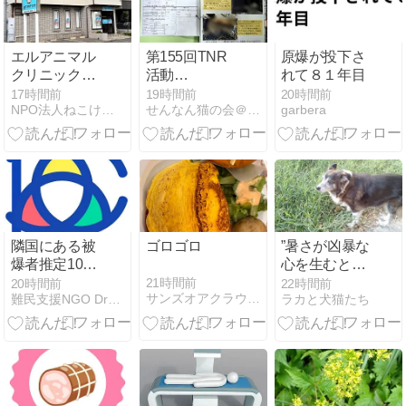
る午後｜宮城
の里デイサー
ビスセンター
エルアニマル
第155回TNR
原爆が投下さ
クリニック本
活動
れて８１年目
日OPEN!
(2026/7/22)経
17時間前
19時間前
20時間前
NPO法人ねこけん公式ブログ
せんなん猫の会＠大阪府泉南市
garbera
費
隣国にある被
ゴロゴロ
”暑さが凶暴な
爆者推定100
心を生むとし
万人超の地域
たら”
21時間前
20時間前
22時間前
サンズオアクラウド オフィシャルブログ
難民支援NGO Dream for Children
ラカと犬猫たち