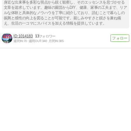
身近な出来事を多彩な視点から鋭く観察し、そのエッセンスを息づかせる
文章を追求しています。趣味の園芸からDIY、健康、家事の工夫まで、リア
ルな体験と具体的なノウハウを丁寧に紹介しており、読むことで暮らしの
振興と感性の向上を図ることが可能です。親しみやすさと鋭さを兼ね備
え、生活の一コマにスパイスを加える情報を提供しています。
1014183
13
週間IN:
70
週間OUT:
340
月間IN:
385