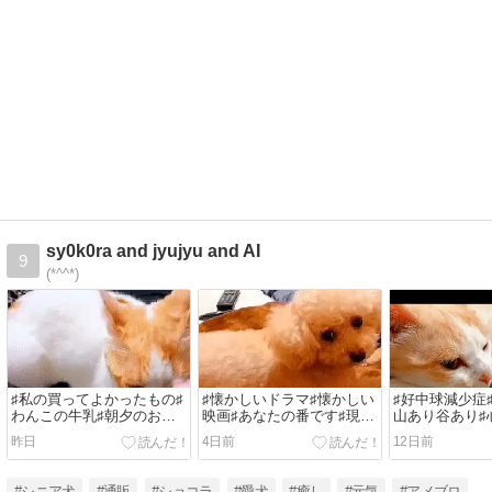
sy0k0ra and jyujyu and AI
9
(*^^*)
♯私の買ってよかったもの♯
♯懐かしいドラマ♯懐かしい
♯好中球減少症
わんこの牛乳♯朝夕のお散
映画♯あなたの番です♯現実
山あり谷あり♯
歩♯毎日飲む ♯心理テスト ♯
逃避♯推し活♯猫になりたい
アマビエ♯ショ
昨日
4日前
12日前
うちの子みてみて
♯癒し♯心理テスト
ュジュ♯犬♯猫
#シニア犬
#通販
#ショコラ
#愛犬
#癒し
#元気
#アメブロ