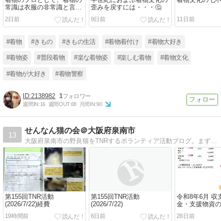
着物のプロとして、着物の
半世紀におよぶ着物文化の
着物文化の七
常識は衣服の非常識と言わ
歪みを戻すには・・・🤔
れて何も思いませんか？〓
2日前
9日前
11日前
#着物
#きもの
#きもの生活
#着物着付け
#着物大好き
#着物姿
#普段着物
#楽な着物姿
#楽しむ着物
#着物文化
#着物が大好き
#着物警察
2138982
1
週間IN:
16
週間OUT:
68
月間IN:
90
せんなん猫の会＠大阪府泉南市
13
大阪府泉南市の野良猫をTNRするボランティア活動ブログ。まずは職場からこつこつ始めてます。大阪府 泉南市 泉州 猫 野良猫 地域猫 TNR ボランティア
第155回TNR活動
第155回TNR活動
令和8年6月 
(2026/7/22)経費
(2026/7/22)
金・支援物資
19時間前
6日前
28日前