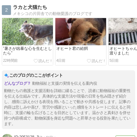
ラカと犬猫たち
2
メキシコの片田舎での動物愛護のブログです
”暑さが凶暴な心を生むとし
オヒート君の給餌
オヒートちゃ
たら”
渡りました
22時間前
4日前
5日前
このブログのここがポイント
動物福祉と支援の実情を伝える案内役
動物たちの救護と支援活動を詳細に綴ることで、読者に動物福祉の重要性
を伝える仕組みです。具体的な支援方法や現場の日常を包み隠さず紹介
し、感情に訴えかける表現を用いることで動きや共感を促します。記事の
内容は悲しみや喜び、苦労や感謝といった感情をストレートに伝えると同
時に、支援の輪を広げることを目的としています。温かさと真剣さを併せ
持つ内容構成で、動物保護を身近な問題へと昇華させる役割を果たしてい
ます。