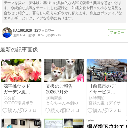
テーマを扱い、実体験に基づいた具体的な内容で読者の興味を惹きつけま
す。永続的な挑戦をテーマにした記録と、沖縄文化や日々の小さな発見を
合わせて紹介し、暮らしの彩りを鮮やかに伝えます。焦点はポジティブな
エネルギーとアクティブな姿勢にあります。
1991929
12
週間IN:
40
週間OUT:
52
月間IN:
216
最新の記事画像
源平桃ウッド
支援のご報告
【前橋市のデ
ガーデン風に
2026.7月分
イサービスお
🌸・・・思い
やつ】新しい
56分前
10時間前
14時間前
KYOTO環境ボランティアいげのやま
とらちゃん本舗のブログ
宮城の里（デイサービス・居宅介護支援）のブログ
出の双子桃の
楽しみが認知
花＆🍃バジル
症予防につな
炒飯＆慰労金
がる｜海のあ
ざらしゼリー
で笑顔あふれ