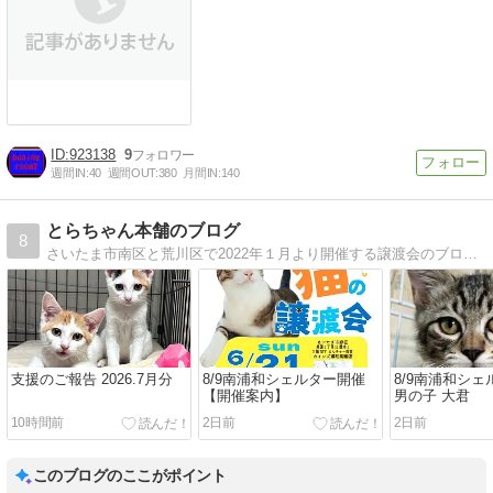
923138
9
週間IN:
40
週間OUT:
380
月間IN:
140
とらちゃん本舗のブログ
8
さいたま市南区と荒川区で2022年１月より開催する譲渡会のブログです。参加猫ちゃん犬ちゃんの紹介と個人保護主さん達の自宅で保護されているに保護っこ達の日々の生活の紹介です。
支援のご報告 2026.7月分
8/9南浦和シェルター開催
8/9南浦和シ
【開催案内】
男の子 大君
10時間前
2日前
2日前
このブログのここがポイント