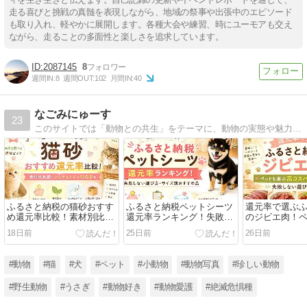
走る喜びと挑戦の真髄を表現しながら、地域の祭事や出張中のエピソード
も取り入れ、軽やかに展開します。各種大会や練習、時にユーモアも交え
ながら、走ることの多面性と楽しさを追求しています。
2087145
8
週間IN:
8
週間OUT:
102
月間IN:
40
なごみにゅーす
23
このサイトでは「動物との共生」をテーマに、動物の実態や魅力をお届けします。ご覧になった方にとって、動物の命を考えるきっかけになりますように…。
ふるさと納税の猫砂おすす
ふるさと納税ペットシーツ
還元率で選ぶ
め還元率比較！素材別比
還元率ランキング！失敗し
のジビエ肉！
較・システムトイレ対応表
ない選び方・サイズ別おす
高コスパな返
18日前
25日前
26日前
も
すめ品
ない選び方
#動物
#猫
#犬
#ペット
#小動物
#動物写真
#珍しい動物
#野生動物
#うさぎ
#動物好き
#動物愛護
#絶滅危惧種