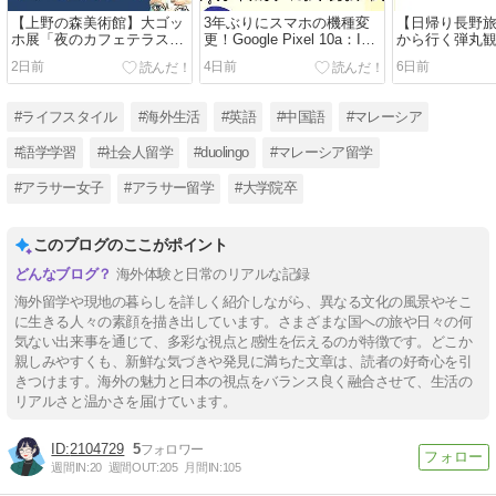
【上野の森美術館】大ゴッ
3年ぶりにスマホの機種変
【日帰り長野
ホ展「夜のカフェテラス」
更！Google Pixel 10a：Isai
から行く弾丸
レポ
Blue
み蕎麦」「信
2日前
4日前
6日前
#ライフスタイル
#海外生活
#英語
#中国語
#マレーシア
#語学学習
#社会人留学
#duolingo
#マレーシア留学
#アラサー女子
#アラサー留学
#大学院卒
このブログのここがポイント
海外体験と日常のリアルな記録
海外留学や現地の暮らしを詳しく紹介しながら、異なる文化の風景やそこ
に生きる人々の素顔を描き出しています。さまざまな国への旅や日々の何
気ない出来事を通じて、多彩な視点と感性を伝えるのが特徴です。どこか
親しみやすくも、新鮮な気づきや発見に満ちた文章は、読者の好奇心を引
きつけます。海外の魅力と日本の視点をバランス良く融合させて、生活の
リアルさと温かさを届けています。
2104729
5
週間IN:
20
週間OUT:
205
月間IN:
105