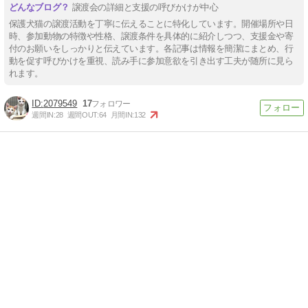
譲渡会の詳細と支援の呼びかけが中心
保護犬猫の譲渡活動を丁寧に伝えることに特化しています。開催場所や日
時、参加動物の特徴や性格、譲渡条件を具体的に紹介しつつ、支援金や寄
付のお願いをしっかりと伝えています。各記事は情報を簡潔にまとめ、行
動を促す呼びかけを重視、読み手に参加意欲を引き出す工夫が随所に見ら
れます。
2079549
17
週間IN:
28
週間OUT:
64
月間IN:
132