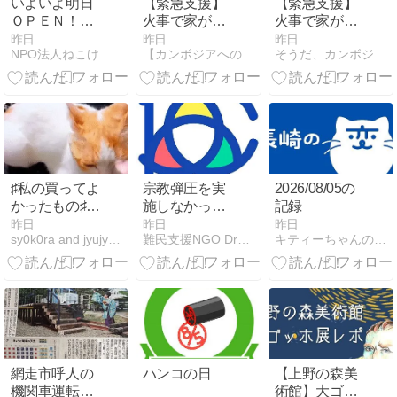
いよいよ明日
【緊急支援】
【緊急支援】
ＯＰＥＮ！エ
火事で家が全
火事で家が全
ルアニマルク
焼した家族の
焼した家族の
昨日
昨日
昨日
NPO法人ねこけん公式ブログ
【カンボジアへの教育支援】チアフルスマイル
そうだ、カンボジアに支援しよう！
リニック！＆
ために
ために
脱走の際に
は！？
♯私の買ってよ
宗教弾圧を実
2026/08/05の
かったもの♯わ
施しなかった
記録
んこの牛乳♯朝
チベット人の
昨日
昨日
昨日
sy0k0ra and jyujyu and AI
難民支援NGO Dream for Children
キティーちゃんのブログ
夕のお散歩♯毎
役人が中国当
日飲む ♯心理
局に解任され
テスト ♯うち
る
の子みてみて
網走市呼人の
ハンコの日
【上野の森美
機関車運転体
術館】大ゴッ