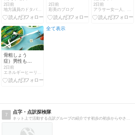
験と旧市役所
ホ展「夜のカ
2日前
2日前
2日前
彩美のブログ
地方議員のドタバタ日記
アラサー女一人、マレーシア留学
跡地活用が前
フェテラス」
進しました
レポ
全て表示
骨粗しょう
症）男性も要
注意！ 原因に
2日前
エネルギーヒーリング 奇跡への入り口
糖尿病、リウ
マチ、ステロ
イドの薬
点字・点訳探検隊
7
ネット上で活動する点訳グループの紹介です初歩の初歩からやさしく教えます。自分の時間で自宅で出来るパソコンボランティア。