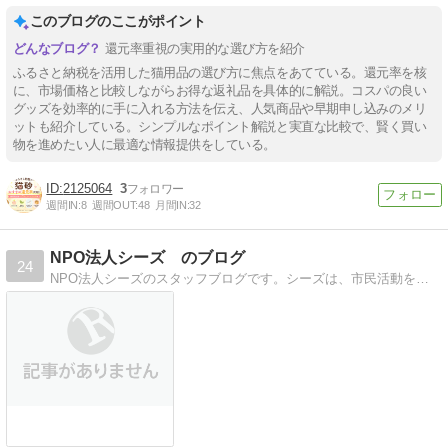
このブログのここがポイント
還元率重視の実用的な選び方を紹介
ふるさと納税を活用した猫用品の選び方に焦点をあてている。還元率を核
に、市場価格と比較しながらお得な返礼品を具体的に解説。コスパの良い
グッズを効率的に手に入れる方法を伝え、人気商品や早期申し込みのメリ
ットも紹介している。シンプルなポイント解説と実直な比較で、賢く買い
物を進めたい人に最適な情報提供をしている。
2125064
3
週間IN:
8
週間OUT:
48
月間IN:
32
NPO法人シーズ のブログ
24
NPO法人シーズのスタッフブログです。シーズは、市民活動を支えるスペシャリスト集団です！