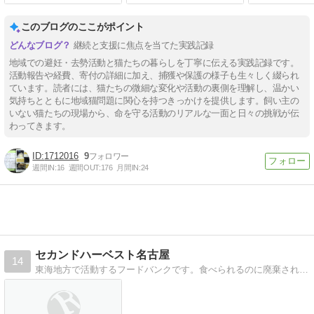
このブログのここがポイント
継続と支援に焦点を当てた実践記録
地域での避妊・去勢活動と猫たちの暮らしを丁寧に伝える実践記録です。
活動報告や経費、寄付の詳細に加え、捕獲や保護の様子も生々しく綴られ
ています。読者には、猫たちの微細な変化や活動の裏側を理解し、温かい
気持ちとともに地域猫問題に関心を持つきっかけを提供します。飼い主の
いない猫たちの現場から、命を守る活動のリアルな一面と日々の挑戦が伝
わってきます。
1712016
9
週間IN:
16
週間OUT:
176
月間IN:
24
セカンドハーベスト名古屋
14
東海地方で活動するフードバンクです。食べられるのに廃棄される食品を生活に困っている方に届けています。