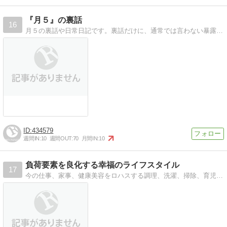
『月５』の裏話
16
月５の裏話や日常日記です。裏話だけに、通常では言わない暴露話も！！
434579
週間IN:
10
週間OUT:
70
月間IN:
10
負荷要素を良化する幸福のライフスタイル
17
今の仕事、家事、健康美容をロハスする調理、洗濯、掃除、育児を愉しむ知恵