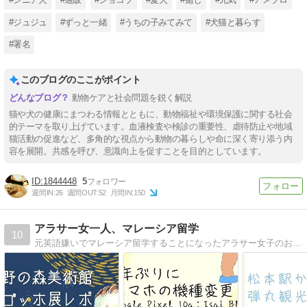
#ジュジュ
#ずっと一緒
#うちの子みてみて
#犬猫と暮らす
#署名
このブログのここがポイント
動物ケアと社会問題を鋭く解説
猫や犬の健康にまつわる情報とともに、動物福祉や環境保護に関する社会
的テーマを取り上げています。血液検査や検診の重要性、虐待防止や地域
猫活動の促進など、多角的な視点から動物の暮らしや命に深く寄り添う内
容を展開。共感を呼び、意識向上を促すことを目的としています。
1844448
5
週間IN:
26
週間OUT:
52
月間IN:
150
アラサー女一人、マレーシア留学
10
元英語嫌いでマレーシア留学することになったアラサー女子のお気楽なブログ。 2023年9月に渡航。マレーシア留学の準備と院生旦那との結婚生活と観劇のことを綴ります。