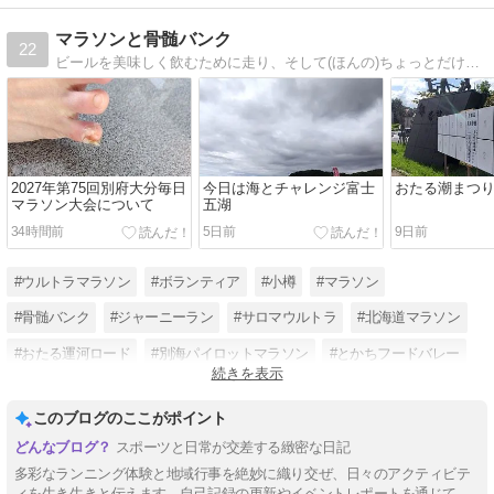
マラソンと骨髄バンク
22
ビールを美味しく飲むために走り、そして(ほんの)ちょっとだけ骨髄バンクのボランティアも。
2027年第75回別府大分毎日
今日は海とチャレンジ富士
おたる潮まつ
マラソン大会について
五湖
34時間前
5日前
9日前
#ウルトラマラソン
#ボランティア
#小樽
#マラソン
#骨髄バンク
#ジャーニーラン
#サロマウルトラ
#北海道マラソン
#おたる運河ロード
#別海パイロットマラソン
#とかちフードバレー
続きを表示
#北オホーツクウルトラ
このブログのここがポイント
スポーツと日常が交差する緻密な日記
多彩なランニング体験と地域行事を絶妙に織り交ぜ、日々のアクティビテ
ィを生き生きと伝えます。自己記録の更新やイベントレポートを通じて、