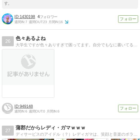
す。
1430198
4
週間IN:
7
週間OUT:
23
月間IN:
16
色々あるよね
26
大学生ですが色々ありすぎで困ってます。自分でもなに書いてるかわかりません。誰か助けてください！
949148
週間IN:
6
週間OUT:
0
月間IN:
6
蒲郡だからレディ・ガマｗｗｗ
27
ディサービスのアイドル（？）レディガマは、笑顔と音楽のボランティア。