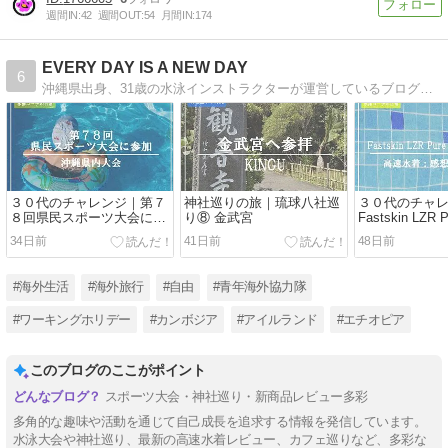
週間IN:
42
週間OUT:
54
月間IN:
174
EVERY DAY IS A NEW DAY
6
沖縄県出身、31歳の水泳インストラクターが運営しているブログ。青年海外協力隊やワーキングホリデー制度を利用し世界３か国で生活・１０か国の旅行体験談・情報を発信しています。「人生を楽しまなくちゃ」をテーマとし、自分らしい生き方を模索中です。
３０代のチャレンジ｜第７
神社巡りの旅｜琉球八社巡
３０代のチャ
８回県民スポーツ大会に参
り⑧ 金武宮
Fastskin LZR P
加（沖縄県）
GLINT(Spee
34日前
41日前
48日前
てみた。
#海外生活
#海外旅行
#自由
#青年海外協力隊
#ワーキングホリデー
#カンボジア
#アイルランド
#エチオピア
このブログのここがポイント
スポーツ大会・神社巡り・新商品レビュー多彩
多角的な趣味や活動を通じて自己成長を追求する情報を発信しています。
水泳大会や神社巡り、最新の高速水着レビュー、カフェ巡りなど、多彩な