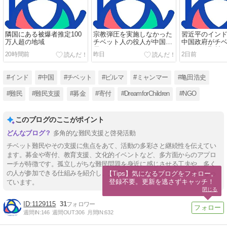
隣国にある被爆者推定100
宗教弾圧を実施しなかった
習近平のイン
万人超の地域
チベット人の役人が中国当
中国政府がチ
局に解任される
ディアの取材
20時間前
昨日
2日前
インド政府に
#インド
#中国
#チベット
#ビルマ
#ミャンマー
#亀田浩史
#難民
#難民支援
#募金
#寄付
#DreamforChildren
#NGO
このブログのここがポイント
多角的な難民支援と啓発活動
チベット難民やその支援に焦点をあて、活動の多彩さと継続性を伝えてい
ます。募金や寄付、教育支援、文化的イベントなど、多方面からのアプロ
ーチが特徴です。孤立しがちな難民問題を身近に感じさせる工夫や、多く
の人が参加できる仕組みを紹介し、支援の意識を自然と高める構成となっ
【Tips】気になるブログをフォロー。

登録不要。更新を逃さずキャッチ！
ています。
閉じる
1129115
31
週間IN:
146
週間OUT:
306
月間IN:
632