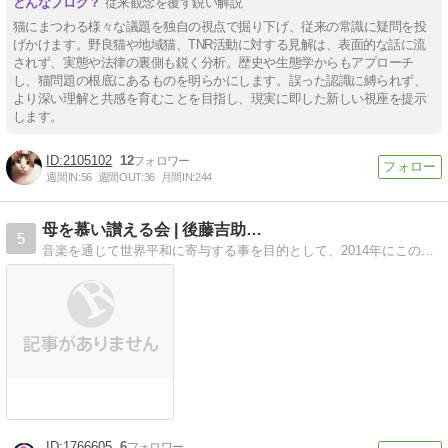
従来観念を覆す鋭い解説
猫にまつわる様々な議題を独自の視点で掘り下げ、従来の常識に疑問を投
げかけます。野良猫や地域猫、TNR活動に対する見解は、表面的な話に流
されず、実態や法律の裏側も鋭く分析。歴史や生態学からもアプローチ
し、猫問題の根底にあるものを明らかにします。誤った認識に縛られず、
より深い理解と共感を育むことを目指し、現実に即した新しい視座を提示
します。
2105102
12
週間IN:
56
週間OUT:
36
月間IN:
244
母を慕い讃える会 | 後藤吉助…
5
音楽を通じて世界平和に寄与する事を目的として、2014年にこの「母を慕い讃える会」を立ち上げました。nikkankakehashi@yahoo.co.jp
1766605
6