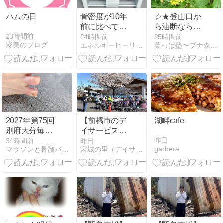
ハムの日
骨密度が10年
☆★登山口か
前に比べて高
ら油断ならな
くなった同僚
い鳥海山の
23時間前
24時間前
25時間前
彩美のブログ
エネルギーヒーリング 奇跡への入り口
葉っぱ塾〜ブナ森から吹く風
花々
2027年第75回
【前橋市のデ
湖畔cafe
別府大分毎日
イサービスお
マラソン大会
やつ】かぼち
昨日
34時間前
昨日
garbera
マラソンと骨髄バンク
宮城の里（デイサービス・居宅介護支援）のブログ
について
ゃのサンドイ
ッチが好評｜
介護を受けな
がら自分らし
く生きること
の大切さ