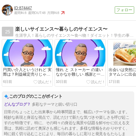
874447
週間IN:
8
週間OUT:
48
月間IN:
8
楽しいサイエンス〜暮らしのサイエンス〜
25
生涯学人！暮らしのサイエンス〜食べ物！ダイエット！学生の事！地域情報などもあります
円買い介入というけれど 実
憧れ と ストーカー の違い
出会いは突然
際は？利益確定売りじゃな
なかなか難しい 感謝と一期
タマムシに出
いの？という話
一会が大事？
と時
6日前
10日前
17日前
このブログのここがポイント
多彩なテーマと鋭い切り口
日常のちょっとした出来事から時事問題まで、幅広いテーマを扱います。
軽妙な表現と身近な視点で、読むだけで新たな気づきや楽しさを呼び起こ
すのが特徴です。特に、その時々の身近な風景や話題を鮮やかに伝える文
章は、気軽に読めて奥深さも感じられます。多様な情報をわかりやすく、
時に鋭く切り込むことにより、毎日の暮らしに彩りと発見をもたらしま