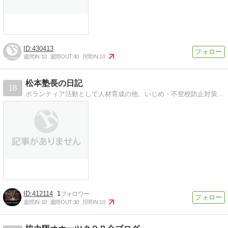
430413
週間IN:
10
週間OUT:
40
月間IN:
10
松本塾長の日記
18
ボランティア活動として人材育成の他、いじめ・不登校防止対策の活動を行っています。
412114
1
週間IN:
10
週間OUT:
30
月間IN:
10