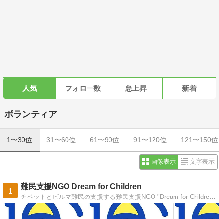
人気
フォロー数
急上昇
新着
ボランティア
1〜30位
31〜60位
61〜90位
91〜120位
121〜150位
画像表示
文字表示
難民支援NGO Dream for Children
1
チベットとビルマ難民の支援する難民支援NGO "Dream for Children"代表のブログです。日本の拠点は大阪。