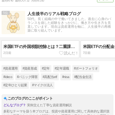
週間IN:
40
週間OUT:
32
月間IN:
160
5
人生後半のリアル戦略ブログ
50代。長く組織の中で働いてきました。過去に心身のバ
ランスを崩した経験をきっかけに、働き方や生き方を見
直しています。現在は資産運用を軸に、人生後半の再構
築に取り組んでいます。
米国ETFの外国税額控除とは？二重課税を軽減する方法
2日前
7日前
#資産運用
#資産形成
#定年
#定年退職
#ポートフォリオ
#ideco
#パニック障害
#高配当etf
#nisa
#配当金生活
#定年ひとり起業
#マイクロ法人
このブログのここがポイント
実例交えた丁寧な資産運用解説
多彩なテーマを扱う本ブログは、投資や資産運用に関して具体的な選択肢