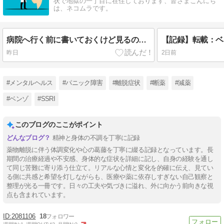
状で地獄の一丁目に在住しております、皆さまこんにち
は、ネコムラです。
病院へ行く前に書いておくけど見るのを忘れる説明文【ベンゾ断薬｜8年目】2026年1月㉑
昨日
2日前
#メンタルヘルス
#パニック障害
#離脱症状
#断薬
#減薬
#ベンゾ
#SSRI
このブログのここがポイント
精神と身体の不調を丁寧に記録
薬物離脱に伴う体調変化や心の葛藤を丁寧に綴る記録となっています。長
期間の治療経過や不安感、身体的な症状を詳細に記し、自身の経験を通し
て同じ苦難に寄り添う仕立て。リアルな心情と変化を的確に伝え、見てい
る側に共感と希望を灯しながらも、医療や薬に依存しすぎない自己観察と
整理が光る一冊です。日々の工夫や気づきに溢れ、外に向かう前向きな視
点も含まれています。
2081106
18