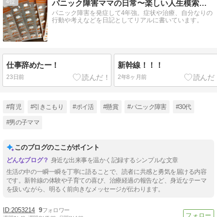
4
パニック障害ママの日常〜楽しい人生模索中〜
パニック障害を発症して4年強。症状や治療、自分なりの
行動や考えなどを日記としてリアルに書いています。
仕事辞めたー！
新幹線！！！
23日前
2年8ヶ月前
#育児
#引きこもり
#ポイ活
#懸賞
#パニック障害
#30代
#男の子ママ
このブログのここがポイント
身近な出来事を温かく記録するシンプルな文章
生活の中の一瞬一瞬を丁寧に語ることで、読者に共感と勇気を届ける内容
です。新幹線の体験や子育ての喜び、治療経過の報告など、身近なテーマ
を扱いながら、明るく前向きなメッセージが伝わります。
2053214
9