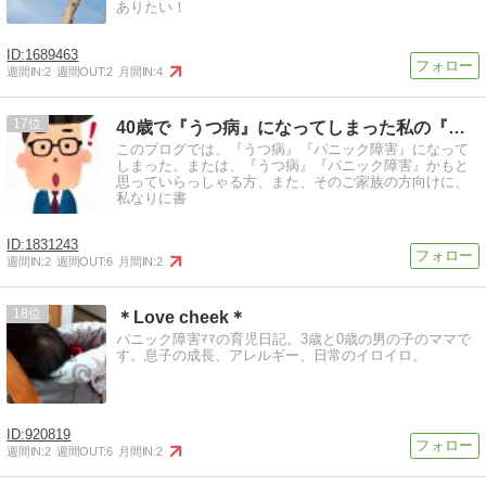
ありたい！
1689463
週間IN:
2
週間OUT:
2
月間IN:
4
17
40歳で『うつ病』になってしまった私の『自宅でも稼いでいる仕
このブログでは、『うつ病』『パニック障害』になって
しまった。または、『うつ病』『パニック障害』かもと
思っていらっしゃる方、また、そのご家族の方向けに、
私なりに書
1831243
週間IN:
2
週間OUT:
6
月間IN:
2
18
＊Love cheek＊
パニック障害ﾏﾏの育児日記。3歳と0歳の男の子のママで
す。息子の成長、アレルギー、日常のイロイロ。
920819
週間IN:
2
週間OUT:
6
月間IN:
2