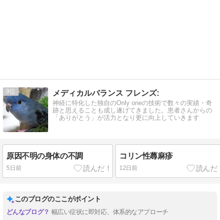
9
メディカルバランス フレンズ:
神経に特化した独自のOnly oneの技術で数々の実績・奇
跡と思えることも成し遂げてきました。患者さんからの
「ありがとう」が活力となり更に向上していきます
原因不明の身体の不調
コリン性蕁麻疹
5日前
12日前
このブログのここがポイント
幅広い症状に即対応、体系的なアプローチ