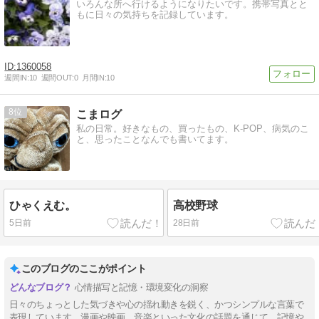
いろんな所へ行けるようになりたいです。携帯写真とと
もに日々の気持ちを記録しています。
1360058
週間IN:
10
週間OUT:
0
月間IN:
10
8
こまログ
私の日常。好きなもの、買ったもの、K-POP、病気のこ
と、思ったことなんでも書いてます。
ひゃくえむ。
高校野球
5日前
28日前
このブログのここがポイント
心情描写と記憶・環境変化の洞察
日々のちょっとした気づきや心の揺れ動きを鋭く、かつシンプルな言葉で
表現しています。漫画や映画、音楽といった文化の話題を通じて、記憶や