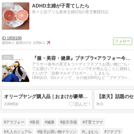
19
ADHD主婦が子育てしたら
色々と訳アリな新米主婦(23)の育児奮闘日記
1858188
週間IN:
2
週間OUT:
6
月間IN:
2
20
『服・美容・健康』プチプラ×アラフォー今を楽しむ♪
アラサー後半の育児＆コーデとプチプラお買い物につい
てお届け♪ファッションメインですが色んなことに挑戦し
たいので「自称マルチブロガー」。しまむら、
UNIQLO、GUメインで、その他100均など『プチプラ×ア
ラフォー』を研究中♪
オリーブヤング購入品｜おまけが豪華すぎ！SNSで話題のファンデブラシを購入
20時間前
昨日
#アラフォー
#美容
#健康
#楽天市場
#子育てママ
#大人カジュアル
#楽天お買い物マラソン
#しまむら
#プチプラ