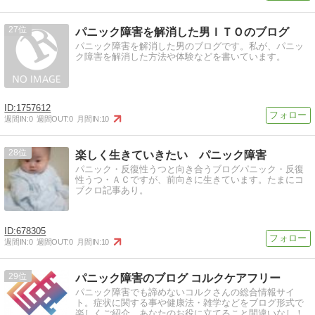
27
パニック障害を解消した男ＩＴＯのブログ
パニック障害を解消した男のブログです。私が、パニッ
ク障害を解消した方法や体験などを書いています。
1757612
週間IN:
0
週間OUT:
0
月間IN:
10
28
楽しく生きていきたい パニック障害
パニック・反復性うつと向き合うブログパニック・反復
性うつ・ＡＣですが、前向きに生きています。たまにコ
ブクロ記事あり。
678305
週間IN:
0
週間OUT:
0
月間IN:
10
29
パニック障害のブログ コルクケアフリー
パニック障害でも諦めないコルクさんの総合情報サイ
ト。症状に関する事や健康法・雑学などをブログ形式で
楽しくご紹介。あなたのお役に立てること間違いなし！