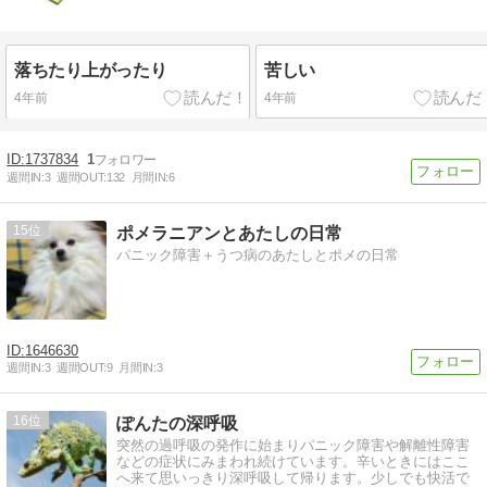
落ちたり上がったり
苦しい
4年前
4年前
1737834
1
週間IN:
3
週間OUT:
132
月間IN:
6
15
ポメラニアンとあたしの日常
パニック障害＋うつ病のあたしとポメの日常
1646630
週間IN:
3
週間OUT:
9
月間IN:
3
16
ぽんたの深呼吸
突然の過呼吸の発作に始まりパニック障害や解離性障害
などの症状にみまわれ続けています。辛いときにはここ
へ来て思いっきり深呼吸して帰ります。少しでも快活で