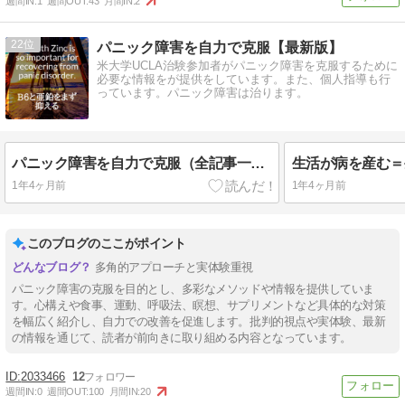
週間IN:
1
週間OUT:
43
月間IN:
2
22
パニック障害を自力で克服【最新版】
米大学UCLA治験参加者がパニック障害を克服するために
必要な情報をが提供をしています。また、個人指導も行
っています。パニック障害は治ります。
パニック障害を自力で克服（全記事一覧）
生活が病を産む＝
1年4ヶ月前
1年4ヶ月前
このブログのここがポイント
多角的アプローチと実体験重視
パニック障害の克服を目的とし、多彩なメソッドや情報を提供していま
す。心構えや食事、運動、呼吸法、瞑想、サプリメントなど具体的な対策
を幅広く紹介し、自力での改善を促進します。批判的視点や実体験、最新
の情報を通じて、読者が前向きに取り組める内容となっています。
2033466
12
週間IN:
0
週間OUT:
100
月間IN:
20