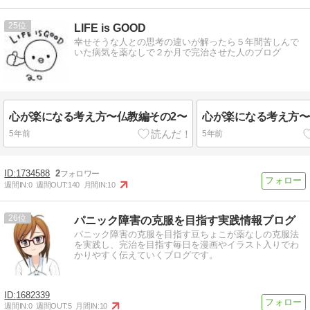
25
LIFE is GOOD
幸せそうな人との思考の違いが解ったら５年間苦しんで
いた病気を薬なしで２か月で完治させた人のブログ
心が楽になる考え方〜仏教編その2〜
心が楽になる考え方〜
5年前
5年前
1734588
2
週間IN:
0
週間OUT:
140
月間IN:
10
26
パニック障害の克服を目指す実践情報ブログ
パニック障害の克服を目指す豆ちょこが薬なしの克服法
を実践し、完治を目指す毎日を漫画やイラスト入りでわ
かりやすく伝えていくブログです。
1682339
週間IN:
0
週間OUT:
5
月間IN:
10