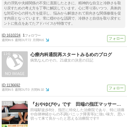
夫の浮気や夫婦関係の不安に直面したときに、精神的な自立と冷静さを取
り戻すための考え方を丁寧に解説しています。心に寄り添いつつ、具体的
な対応や心の持ち方を提示し、悩みから解放されて前向きな関係修復を促
す内容となっています。常に穏やかな語調で、冷静さと自信を取り戻すヒ
ントに焦点をあてたアドバイスが特徴です。
1610224
1
週間IN:
6
週間OUT:
72
月間IN:
6
11
心療内科通院再スタートみるめのブログ
病気なんのその。21歳女の決意の日記
1136692
週間IN:
5
週間OUT:
0
月間IN:
10
12
『おやゆびや』です 田端の指圧マッサージ店
田端駅徒歩8分、指圧に特化した治療院であり、特に頭痛
や自律神経からの不調(パニック障害等)に強い味方。思い
切って来て良かったと思える治療院です!!