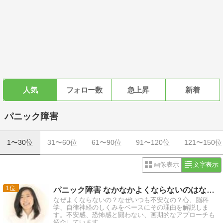
人気
フォロー数
急上昇
新着
パニック障害
1〜30位
31〜60位
61〜90位
91〜120位
121〜150位
画像表示
文字表示
1
パニック障害 なかなかよくならないのはなぜ？その理由と具体策
なぜよくならないの？なぜいつも不安なの？心、脳科
学、自律神経のしくみをベースにその理由を解説しま
す。不安感、恐怖感と闘わない、画期的なアプローチも
紹介しています