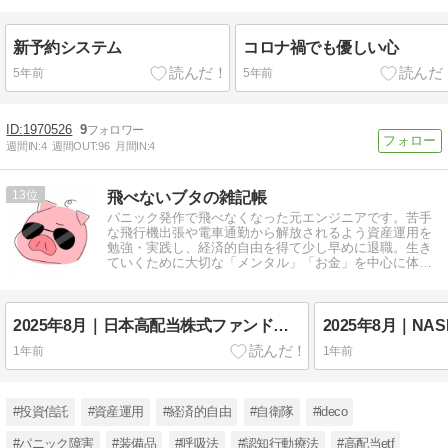
新予約システム
コロナ禍でも優しい心
5年前
5年前
1970526
9
週間IN:
4
週間OUT:
96
月間IN:
4
13
飛べないブタの雑記帳
パニック発作で飛べなくなった元エンジニアです。苦手
な飛行機出張や電車通勤から解放されるよう資産運用を
勉強・実践し、経済的自由を得て少し早めに退職。生き
ていくために大切な「メンタル」「お金」を中心に体験
談を綴ります。
2025年8月｜日本高配当株式ファンドの利回り等を徹底比較
1年前
1年前
#投資信託
#資産運用
#経済的自由
#自衛隊
#ideco
#パニック障害
#装備品
#呼吸法
#認知行動療法
#高配当etf