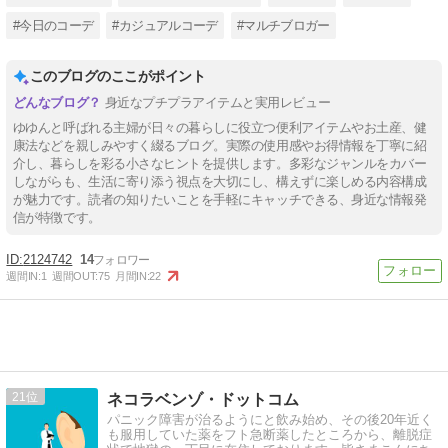
#今日のコーデ
#カジュアルコーデ
#マルチブロガー
このブログのここがポイント
身近なプチプラアイテムと実用レビュー
ゆゆんと呼ばれる主婦が日々の暮らしに役立つ便利アイテムやお土産、健
康法などを親しみやすく綴るブログ。実際の使用感やお得情報を丁寧に紹
介し、暮らしを彩る小さなヒントを提供します。多彩なジャンルをカバー
しながらも、生活に寄り添う視点を大切にし、構えずに楽しめる内容構成
が魅力です。読者の知りたいことを手軽にキャッチできる、身近な情報発
信が特徴です。
2124742
14
週間IN:
1
週間OUT:
75
月間IN:
22
21
ネコラベンゾ・ドットコム
パニック障害が治るようにと飲み始め、その後20年近く
も服用していた薬をフト急断薬したところから、離脱症