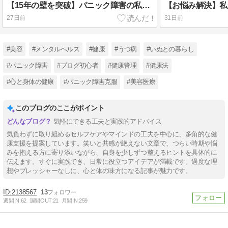
【15年の壁を突破】パニック障害の私が、美容院でカラーに挑戦できた理由と当日のリアルな裏側
27日前
31日前
#美容
#メンタルヘルス
#健康
#うつ病
#いぬとの暮らし
#パニック障害
#ブログ初心者
#健康管理
#健康法
#心と身体の健康
#パニック障害克服
#美容医療
このブログのここがポイント
気軽にできる工夫と実践的アドバイス
気負わずに取り組めるセルフケアやマインドの工夫を中心に、多角的な健
康支援を提案しています。笑いと共感が絶えない文章で、つらい時期や悩
みを抱える方に寄り添いながら、自身を少しずつ整えるヒントを具体的に
伝えます。すぐに実践でき、日常に役立つアイデアが満載です。過度な理
想やプレッシャーなしに、心と体の味方になる記事が魅力です。
2138567
13
週間IN:
62
週間OUT:
21
月間IN:
259