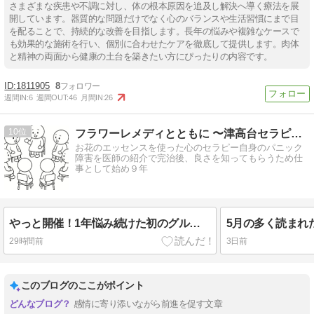
さまざまな疾患や不調に対し、体の根本原因を追及し解決へ導く療法を展
開しています。器質的な問題だけでなく心のバランスや生活習慣にまで目
を配ることで、持続的な改善を目指します。長年の悩みや複雑なケースで
も効果的な施術を行い、個別に合わせたケアを徹底して提供します。肉体
と精神の両面から健康の土台を築きたい方にぴったりの内容です。
1811905
8
週間IN:
6
週間OUT:
46
月間IN:
26
10
フラワーレメディとともに 〜津高台セラピールーム〜
お花のエッセンスを使った心のセラピー自身のパニック
障害を医師の紹介で完治後、良さを知ってもらうため仕
事として始め９年
やっと開催！1年悩み続けた初のグルコン
29時間前
3日前
このブログのここがポイント
感情に寄り添いながら前進を促す文章