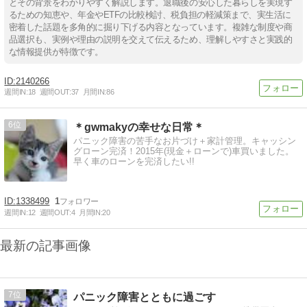
とその背景をわかりやすく解説します。退職後の安心した暮らしを実現す
るための知恵や、年金やETFの比較検討、税負担の軽減策まで、実生活に
密着した話題を多角的に掘り下げる内容となっています。複雑な制度や商
品選択も、実例や理由の説明を交えて伝えるため、理解しやすさと実践的
な情報提供が特徴です。
2140266
週間IN:
18
週間OUT:
37
月間IN:
86
6
＊gwmakyの幸せな日常＊
パニック障害の苦手なお片づけ＋家計管理。キャッシン
グローン完済！2015年(現金＋ローンで)車買いました。
早く車のローンを完済したい!!
1338499
1
週間IN:
12
週間OUT:
4
月間IN:
20
最新の記事画像
7
パニック障害とともに過ごす