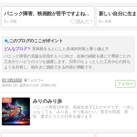
パニック障害、映画館が苦手ですよね［パニック障害完治・改善］
5ヶ月前
6ヶ月前
このブログのここがポイント
実体験をもとにした具体的対策と乗り越え方
パニック障害の克服を目指す人々に向け、自身の経験を通じて季節ごとの
工夫やリハビリのコツを披露します。日常のちょっとした工夫や心の持ち
ようを共有し、前向きに挑戦できる内容が満載です。
1951650
6
週間IN:
130
週間OUT:
220
月間IN:
780
3
みりのみり歩
パニック障害15年目。高校生息子2人のママです。一歩じ
ゃなくても「みり歩」ずつ進みたい。育児や同居、美
容、愛犬たろとの日常を綴ります