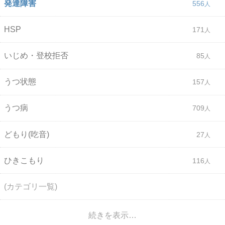
発達障害
556
HSP
171
いじめ・登校拒否
85
うつ状態
157
うつ病
709
どもり(吃音)
27
ひきこもり
116
(カテゴリ一覧)
続きを表示…