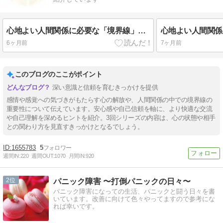
心地よい人間関係に必要な「境界線」③ 健全な境界線を引くには
6ヶ月前
7ヶ月前
このブログのここがポイント
深い意識と信頼を育むきっかけを提供
感情や感覚への気づきがもたらす心の解放や、人間関係の中での境界線の
重要性について伝えています。安心感や自己信頼を軸に、より快適な交流
や自己理解を深めるヒントを紹介。3回シリーズの内容は、心の状態や相手
との関わり方を見直すきっかけとなるでしょう。
1655783
5
週間IN:
220
週間OUT:
1070
月間IN:
920
2
パニック障害 〜打倒パニックの日々〜
パニック障害になっての生活、パニックと闘う日々を書
いています。改善に向けて色々やってますので参考にな
れば幸いです。