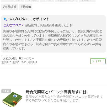
#楽天証券
#新nisa
このブログのここがポイント
最新動向と長期視点を重視した分析
実績や市場動向を具体的な数値や事例とともに紹介し、投資戦略や制度改
正の変化を鋭く分析しています。長期投資の視点やリスク分散の重要性を
強調し、わかりやすさと実用性に優れた内容構成を持ちます。数々の投資
商品や市場の動きから、読者が自身の資産運用に役立てられる深い洞察を
提供しています。
2105428
6
週間IN:
3
週間OUT:
48
月間IN:
9
14
統合失調症とパニック障害治すには
日記などを書きながら統合失調症とパニック障害を良く
する為にやってきたことを紹介します。