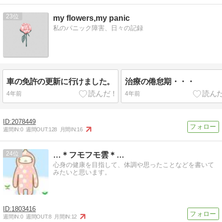
23
my flowers,my panic
私のパニック障害、日々の記録
車の免許の更新に行けました。
治療の倦怠期・・・
4年前
4年前
2078449
週間IN:
0
週間OUT:
128
月間IN:
16
24
…＊フモフモ雲＊…
心身の健康を目指して、体調や思ったことなどを書いて
みたいと思います。
1803416
週間IN:
0
週間OUT:
8
月間IN:
12