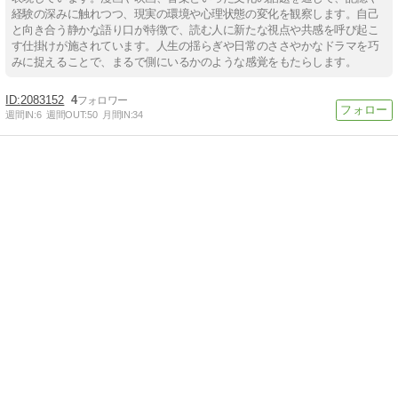
経験の深みに触れつつ、現実の環境や心理状態の変化を観察します。自己
と向き合う静かな語り口が特徴で、読む人に新たな視点や共感を呼び起こ
す仕掛けが施されています。人生の揺らぎや日常のささやかなドラマを巧
みに捉えることで、まるで側にいるかのような感覚をもたらします。
2083152
4
週間IN:
6
週間OUT:
50
月間IN:
34