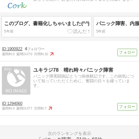
このブログ、書籍化しちゃいました(^^)
5年前
5年前
1900922
4
週間IN:
0
週間OUT:
0
月間IN:
10
30
ユキラジ78 晴れ時々パニック障害
パニック障害闘病記とうつ病体験記です。この病気につ
いて知っていただくために、奮闘の日々を綴っていま
す。
1294060
週間IN:
0
週間OUT:
7
月間IN:
7
次のランキングを表示