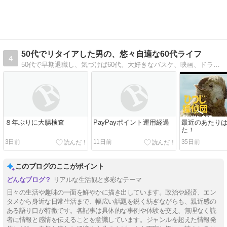
50代でリタイアした男の、悠々自適な60代ライフ
4
50代で早期退職し、気づけば60代。大好きなバスケ、映画、ドラマ、そして何気ない日々の発見。そんな『今の日常』を気ままに書き留めています。
８年ぶりに大腸検査
PayPayポイント運用経過
最近のあたり
た！
3日前
11日前
35日前
このブログのここがポイント
リアルな生活観と多彩なテーマ
日々の生活や趣味の一面を鮮やかに描き出しています。政治や経済、エン
タメから身近な日常生活まで、幅広い話題を鋭く紡ぎながらも、親近感の
ある語り口が特徴です。各記事は具体的な事例や体験を交え、無理なく読
者に情報と感情を伝えることを意識しています。ジャンルを超えた情報発