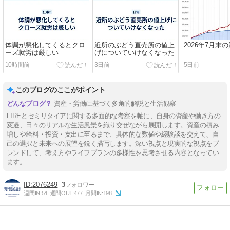
体調が悪化してくるとクロ
近所のぶどう直売所の値上
2026年7月末
ーズ就労は厳しい
げについていけなくなった
10時間前
3日前
5日前
このブログのここがポイント
資産・労働に基づく多角的解説と生活観察
FIREとセミリタイアに関する多面的な考察を軸に、自身の資産や働き方の
変遷、日々のリアルな生活風景を織り交ぜながら展開します。資産の積み
増しや給料・投資・支出に至るまで、具体的な数値や経験談を交えて、自
己の選択と未来への展望を鋭く描写します。深い視点と現実的な視点をブ
レンドして、考え方やライフプランの多様性を思考させる内容となってい
ます。
2076249
3
週間IN:
54
週間OUT:
477
月間IN:
198