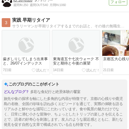
1676528
5
週間IN:
250
週間OUT:
540
月間IN:
1060
実践 早期リタイア
3
サラリーマンが早期リタイアするまでのお話と、その後の無職生活(予定)。
歯ぎしりしてしまう出来事
東海道五十七次ウォーク 不
京都五大心残
と、26/07インデックス
安と期待と今後の展望
7日前
14日前
21日前
このブログのここがポイント
多彩な食紀行と絶景体験の饗宴
旅先や食の探求を軸にした多角的な内容が特徴です。京都の心残りや鹿児
島の名物、全国の珍味を訪ね歩くエピソードを通じて、実際の体験を語る
リアルさと鮮やかな描写にこだわっています。食や風景の魅力だけでな
く、日常に潜む小さな冒険や、ちょっとしたトリップの楽しさを伝えるこ
とで、読者の好奇心を刺激します。友人のような親近感とともに、新たな
発見を促す自然な文章で構成されている点も特徴です。