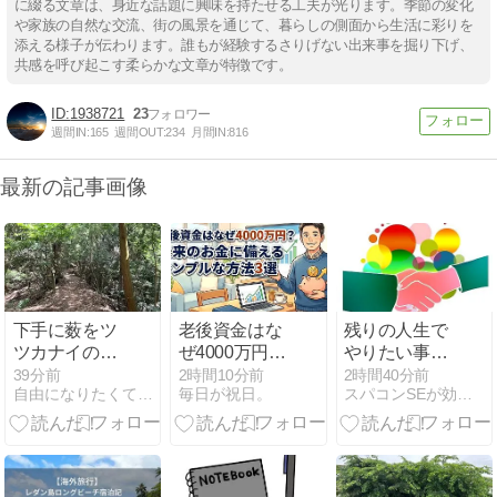
に綴る文章は、身近な話題に興味を持たせる工夫が光ります。季節の変化
や家族の自然な交流、街の風景を通じて、暮らしの側面から生活に彩りを
添える様子が伝わります。誰もが経験するさりげない出来事を掘り下げ、
共感を呼び起こす柔らかな文章が特徴です。
1938721
23
週間IN:
165
週間OUT:
234
月間IN:
816
最新の記事画像
下手に薮をツ
老後資金はな
残りの人生で
ツカナイのが
ぜ4000万円？
やりたい事
生き残るコ
未来のお金に
100リスト
39分前
2時間10分前
2時間40分前
自由になりたくて。セミリタイアへ | 自分らしくゆるく…
毎日が祝日。
スパコンSEが効率的投資で一家セミリタイアするブログ
ツ？
備えるシンプ
ルな方法3選