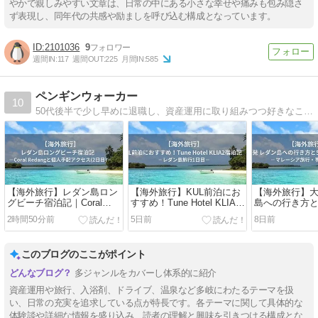
やかで親しみやすい文章は、日常の中にある小さな幸せや痛みも包み隠さ
ず表現し、同年代の共感や励ましを呼び込む構成となっています。
2101036
9
週間IN:
117
週間OUT:
225
月間IN:
585
ペンギンウォーカー
10
50代後半で少し早めに退職し、資産運用に取り組みつつ好きなことに使える時間を楽しんでいます。退職生活や資産運用、旅行（車中泊を含む）についてのブログです。
【海外旅行】レダン島ロン
【海外旅行】KUL前泊にお
【海外旅行】大
グビーチ宿泊記｜Coral
すすめ！Tune Hotel KLIA2
島への行き方と
Redangと個人手配アクセス
宿泊記｜レダン島旅行1日
ルコース｜マ
2時間50分前
5日前
8日前
(2日目)
目
行・事前準備
このブログのここがポイント
多ジャンルをカバーし体系的に紹介
資産運用や旅行、入浴剤、ドライブ、温泉など多岐にわたるテーマを扱
い、日常の充実を追求している点が特長です。各テーマに関して具体的な
体験談や詳細な情報を盛り込み、読者の理解と興味を引きつける構成とな