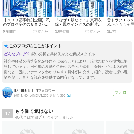
【６００記事特別企画】私
「なぜ１駅だけ？」東羽衣
昔ドラクエ３
のブログ全体の６００記事
線と鳳ウイングスの断片的
れたおもちゃ
をAIに分析してもらいまし
な記憶
ん…SCM的に
9時間前
33時間前
3日前
た！
庫」だった
このブログのここがポイント
鋭い分析と具体例が光る解説スタイル
社会や経済の構造変化を多角的に探ることにより、現代の動きを明快に解
説しています。円相場の変動や金融システムの進化、保険やビジネスの裏
側など、難しいテーマをわかりやすく具体例を交えて紹介。読者に深い理
解を促し、新たな視点を提供する内容となっています。
1986151
4
週間IN:
80
週間OUT:
265
月間IN:
310
もう働く気はない
17
40代半ばで貧乏リタイアしました