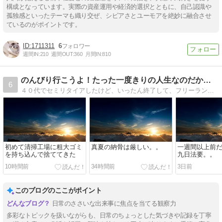
構成となっています。実際の資産運用や経済的選択とともに、自己認識や
孤独感といったテーマも織り交ぜ、シビアさとユーモアを絶妙に融合させ
ているのがポイントです。
1711311
6
週間IN:
210
週間OUT:
360
月間IN:
810
のんびり行こうよ！たった一度きりの人生なのだから、後悔しな…
6
４０代でセミリタイアしたけど、いったん終了して、フリーランスとして働きだしたおじさんの妻と子供達との日常を綴ります。
初めて清掃工場に粗大ゴミ
真夏の納骨は厳しい。。
一週間以上前
を持ち込んで捨ててきた
九日法要。。
10時間前
34時間前
3日前
このブログのここがポイント
日常のささいな出来事に焦点を当てる観察力
多彩なトピックを扱いながらも、日常のちょっとした気づきや記録を丁寧