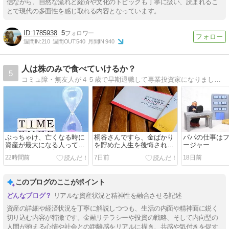
信ながら、自然な流れと経済や文化のトピックも丁寧に扱い、読まれるこ
とで現代の多面性を感じ取れる内容となっています。
1785938
5
週間IN:
210
週間OUT:
540
月間IN:
940
人は株のみで食べていけるか？
5
コミュ障・無友人が４５歳で早期退職して専業投資家になりました。
ぶっちゃけ、亡くなる時に
桐谷さんですら、金ばかり
パパの仕事は
資産が最大になる人って金
を貯めた人生を後悔された
ージャー
融リテラシーが低いよね
みたいですネ
22時間前
7日前
18日前
このブログのここがポイント
リアルな資産状況と精神性を融合させる記述
資産の詳細や経済状況を丁寧に解説しつつも、生活の内面や精神面に鋭く
切り込む内容が特徴です。金融リテラシーや投資の戦略、そして内向型の
人間が抱える心情や社会との距離感をリアルに描き、共感や気付きを促す