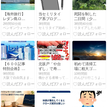
【海外旅行】
当セミリタイ
死闘を制した
レダン島ロン
ア系ブログの
二日間（少し
グビーチ宿泊
運営について
大袈裟w） 畑
2時間50分前
3時間前
3時間40分前
ペンギンウォーカー
セミリタイア始めます。アラフィフ独身男のブログ。
リタイアしたら好きな音楽で散歩するんだ
記｜Coral
【ブログ開始
周りの樹木の
Redangと個人
4年6ヶ月】
剪定
手配アクセス
(2日目)
【６００記事
北坂戸「や台
初めて清掃工
特別企画】私
ずし」で寿司
場に粗大ゴミ
のブログ全体
飲みしてきま
を持ち込んで
9時間前
9時間前
10時間前
大阪で自由気ままに生きる道
働かざる者喰ってばっかり
のんびり行こうよ！たった一度きりの人生なのだから、後悔しな…
の６００記事
した。
捨ててきた
をAIに分析し
てもらいまし
た！