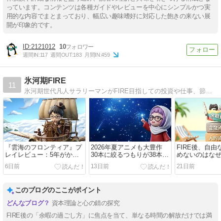
っています。コンテンツは各種ガイドやレビューを中心にシンプルかつ実
用的な内容でまとまっており、幅広い趣味嗜好に対応した飽きの来ない展
開が印象的です。
2121012
10
週間IN:
117
週間OUT:
183
月間IN:
459
氷河期FIRE
11
氷河期世代凡人サラリーマンがFIRE目指しての投資や仕事、節約、子育て等日々の出来事を綴ります。投資先は、米国株のインデックス投資や投資信託、ビットコイン、FX/ETFリピート、日本株（優待・配当）が中心です。
『雲海のフロンティア』プ
2026年夏アニメも大豊作
FIRE後、自
レイレビュー：5年がかり
30本に絞るつもりが38本継
めないのはな
で作られた90年代JRPG譲
続へ
資本」という第
6日前
13日前
21日前
りの長編ファンタジーRPG
話
このブログのここがポイント
資本理論と心の錆の探究
FIRE後の「余暇の過ごし方」に焦点を当て、単なる時間の解放だけでは満