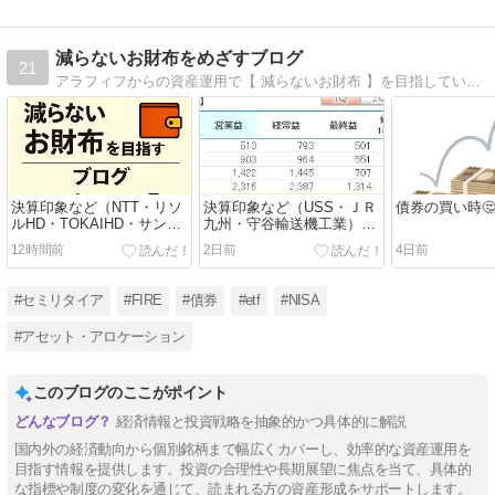
減らないお財布をめざすブログ
21
アラフィフからの資産運用で【 減らないお財布 】を目指しています！６０歳から不労所得５００万円になるようにアセット変更中です。週末の田舎暮らし（デュアラー生活）に魅力を感じています。https://kabutrip.com/
決算印象など（NTT・リソ
決算印象など（USS・ＪＲ
債券の買い時
ルHD・TOKAIHD・サンフ
九州・守谷輸送機工業）
ロンティア不動産）Vol.16
Vol.15
12時間前
2日前
4日前
#セミリタイア
#FIRE
#債券
#etf
#NISA
#アセット・アロケーション
このブログのここがポイント
経済情報と投資戦略を抽象的かつ具体的に解説
国内外の経済動向から個別銘柄まで幅広くカバーし、効率的な資産運用を
目指す情報を提供します。投資の合理性や長期展望に焦点を当て、具体的
な指標や制度の変化を通じて、読まれる方の資産形成をサポートします。