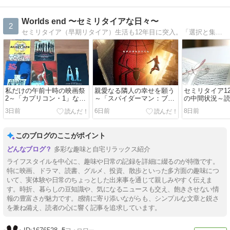
Worlds end 〜セミリタイアな日々〜
2
セミリタイア（早期リタイア）生活も12年目に突入。「選択と集中」で残された時間を大切に過ごしたいです。
私だけの午前十時の映画祭
親愛なる隣人の幸せを願う
セミリタイア1
2～「カプリコン・1」など
～「スパイダーマン：ブラ
の中間状況～
7月に観た5本
ンド・ニュー・デイ」を観
3日前
6日前
8日前
てきた（ネタバレなし）
このブログのここがポイント
多彩な趣味と自宅リラックス紹介
ライフスタイルを中心に、趣味や日常の記録を詳細に綴るのが特徴です。
特に映画、ドラマ、読書、グルメ、投資、散歩といった多方面の趣味につ
いて、実体験や日常のちょっとした出来事を通じて親しみやすく伝えま
す。時折、暮らしの豆知識や、気になるニュースも交え、飽きさせない情
報の豊富さが魅力です。感情に寄り添いながらも、シンプルな文章と鋭さ
を兼ね備え、読者の心に響く記事を追求しています。