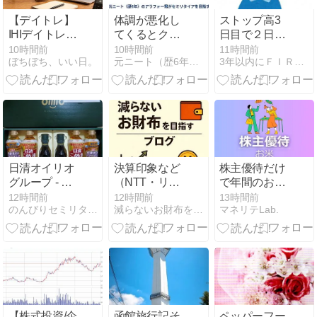
【デイトレ】
体調が悪化し
ストップ高3
IHIデイトレで
てくるとクロ
日目で２日目
＋1万7,120円
ーズ就労は厳
終値より値下
10時間前
10時間前
11時間前
ぼちぼち、いい日。
元ニート（歴6年）の36歳男がセミリタイアを目指す
3年以内にＦＩＲＥする東京で働く50代サラリーマンのブログ
｜録画トラブ
しい
がるという奇
ルと損切りで
跡？？
きない反省
日清オイリオ
決算印象など
株主優待だけ
グループ - 株
（NTT・リソ
で年間のお米
主優待 (2026
ルHD・
を賄うにはい
12時間前
12時間前
13時間前
のんびりセミリタイア生活を目指す
減らないお財布をめざすブログ
マネリテLab.
年6月)
TOKAIHD・サ
くら必要？お
ンフロンティ
すすめの4パ
ア不動産）
ターン
Vol.16
【株式投資/企
函館旅行記そ
ペッパーフー