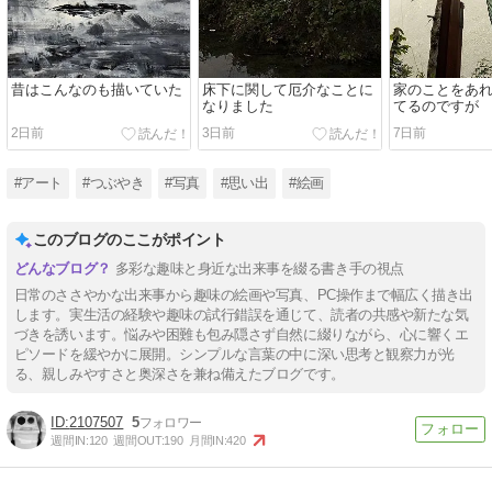
昔はこんなのも描いていた
床下に関して厄介なことに
家のことをあ
なりました
てるのですが
2日前
3日前
7日前
#アート
#つぶやき
#写真
#思い出
#絵画
このブログのここがポイント
多彩な趣味と身近な出来事を綴る書き手の視点
日常のささやかな出来事から趣味の絵画や写真、PC操作まで幅広く描き出
します。実生活の経験や趣味の試行錯誤を通じて、読者の共感や新たな気
づきを誘います。悩みや困難も包み隠さず自然に綴りながら、心に響くエ
ピソードを緩やかに展開。シンプルな言葉の中に深い思考と観察力が光
る、親しみやすさと奥深さを兼ね備えたブログです。
2107507
5
週間IN:
120
週間OUT:
190
月間IN:
420