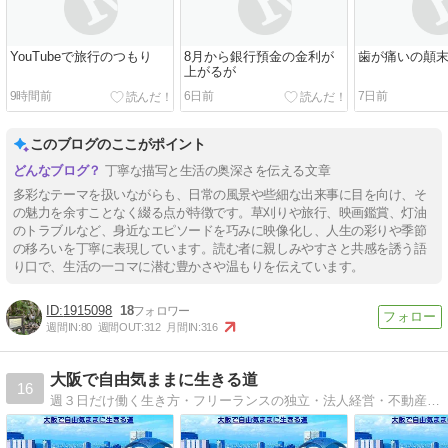
YouTubeで旅行のつもり
8月から銀行預金の金利が
歯が痛いの顛
上がるが
9時間前
6日前
7日前
このブログのここがポイント
丁寧な描写と生活の奥深さを伝える文章
多彩なテーマを扱いながらも、日常の風景や些細な出来事に目を向け、そ
の魅力を余すことなく綴る点が特徴です。草刈りや旅行、映画鑑賞、灯油
のトラブルなど、身近なエピソードを巧みに映像化し、人生の彩りや季節
の移ろいを丁寧に表現しています。読む者に親しみやすさと共感を誘う語
り口で、生活の一コマに潜む豊かさや温もりを伝えています。
1915098
18
週間IN:
80
週間OUT:
312
月間IN:
316
大阪で自由気ままに生きる道
16
週３日だけ働く生き方・フリーランスの独立・法人経営・不動産賃貸業・メンタルヘルス・大阪ローカルの不思議など、実体験から発信するブログです。働き方に悩む人の道しるべに。