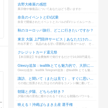
吉野大峰展の感想
展示物や修復品についてあなたはどう思いますか
奈良のイベントとEV試乗
奈良で開催されたイベントとスバルのEVトレイルシーカーの感想について
秋のヨーロッパ旅行、どこに行きたいですか？
東京 大阪 上門陪伴サービス｜あなただけの優しさが間もなく到着します
外出不要で、 気品のある甘い雰囲気の日系ガールが、 そっとあなたの側に現れ、リラックスした感覚的な時間へと導きます。 興味がある方はグーグルで「YL8861」を検索してみてください。想像以上のサプライズが待っています
クレジットカード還元祭
【本日限定】年会費無料で発行するだけで14,000円還元のクレカ案件についてどう思いますか
Gleezy追加：tea88kとても魅力的で、大胆に遊べる子です。
Gleezy追加：tea88k Telegram追加：@tea88k とても魅力的で、大胆に遊べる子です。 思いやりもあり、まさに彼女の代名詞！ 69もこのボディと絶妙にマッチ〜ベッドでは
諏訪、と聞いて（または見て）、すぐに思い浮かぶもの・または行きたいと思う場所は？
その他に投票された方はその内容をコメント欄に書いてくださるとうれしいです。。また、その場合、諏訪地方に近接する場所でついでに行きたいと思う場所などでも結構です。。投票よろしくお願いいたします。。
朝陽と夕陽、どちらが好き？
夕陽の海の景色に癒やされる？それとも朝陽のパワーを感じる？
伝
映える！沖縄ばらまき土産 選手権