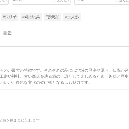
#張り子
#郷土玩具
#授与品
#土人形
報告
るのが最大の特徴です。それぞれの品には地域の歴史や風习、伝説が込
工房や神社、古い商店を辿る旅の一環として楽しめるため、趣味と歴史
わいが、多彩な文化の架け橋となる点も魅力です。
記録を気ままに記します