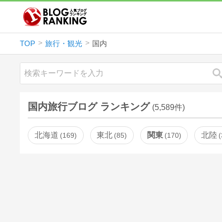
TOP
旅行・観光
国内
国内旅行ブログ ランキング
(5,589件)
北海道
東北
関東
北陸
169
85
170