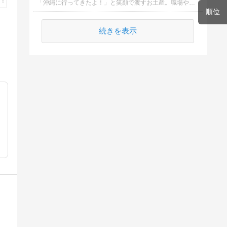
「沖縄に行ってきたよ！」と笑顔で渡すお土産。職場や友人、家族など配る相手が多いと、何を選ぶか迷っちゃいますよね。
順位
続きを表示