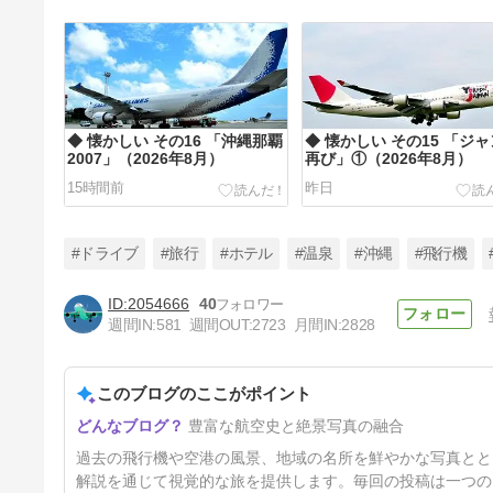
◆ 懐かしい その16 「沖縄那覇
◆ 懐かしい その15 「ジ
2007」（2026年8月）
再び」①（2026年8月）
15時間前
昨日
#ドライブ
#旅行
#ホテル
#温泉
#沖縄
#飛行機
2054666
40
週間IN:
581
週間OUT:
2723
月間IN:
2828
◆ 「ゴーヤーチャンプルー」
を食べた日（2026年8月）
このブログのここがポイント
4日前
豊富な航空史と絶景写真の融合
過去の飛行機や空港の風景、地域の名所を鮮やかな写真とと
解説を通じて視覚的な旅を提供します。毎回の投稿は一つの