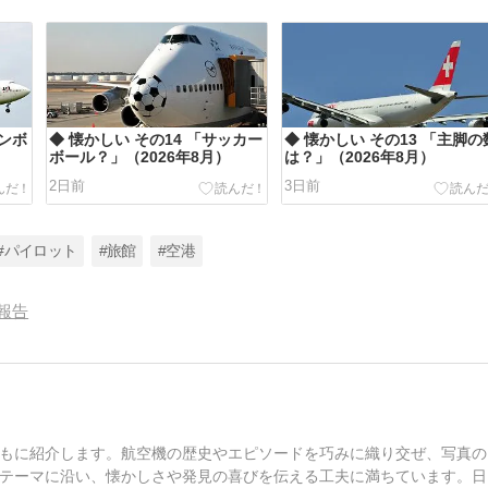
ャンボ
◆ 懐かしい その14 「サッカー
◆ 懐かしい その13 「主脚の
ボール？」（2026年8月）
は？」（2026年8月）
2日前
3日前
#パイロット
#旅館
#空港
報告
もに紹介します。航空機の歴史やエピソードを巧みに織り交ぜ、写真の
テーマに沿い、懐かしさや発見の喜びを伝える工夫に満ちています。日