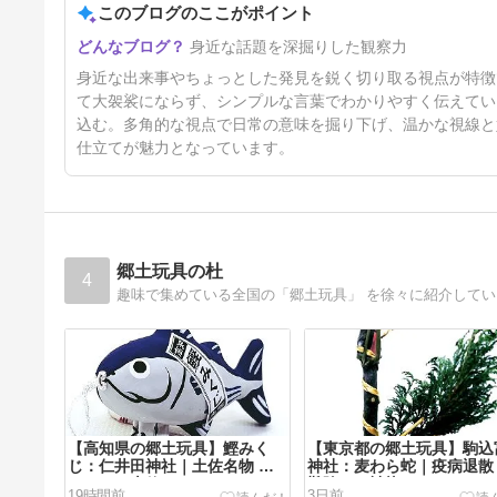
このブログのここがポイント
頭が夏バテに・・ブログ休むか
身近な話題を深掘りした観察力
も・・
5日前
身近な出来事やちょっとした発見を鋭く切り取る視点が特徴
て大袈裟にならず、シンプルな言葉でわかりやすく伝えてい
込む。多角的な視点で日常の意味を掘り下げ、温かな視線と
仕立てが魅力となっています。
郷土玩具の杜
4
趣味で集めている全国の「郷土玩具」 を徐々に紹介して
【高知県の郷土玩具】鰹みく
【東京都の郷土玩具】駒込
じ：仁井田神社｜土佐名物 カ
神社：麦わら蛇｜疫病退散
ツオの一本釣り！
難除けの神龍
19時間前
3日前