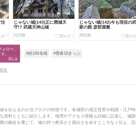
ご注
じゃない城(143)正に廃城天
じゃない城(142)今も現役の
守!? 武蔵天神山城
家の館 彦部屋敷
21日前
28日前
フォロー。

#100名城
#続100名城
#青春18きっぷ
ます。
閉じる
報告
値を伝えるのが当ブログの特徴です。各城郭の成立背景や戦国・江戸時
な資料とともに紹介します。地理やアクセス情報も詳細に記述し、城跡
構の融合を通じて、城の持つ奥深さと面白さを余すところなく伝え、読