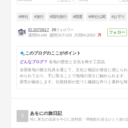
#神社
#旅行
#国内旅行
#開運
#神社仏閣
#お守り
2070817
25
週間IN:
440
週間OUT:
420
月間IN:
2060
【鹿児島県の郷土玩具】オッの
コンボ：鮫島工芸社｜可愛い起
き上がり小法師
このブログのここがポイント
9日前
各地の歴史と文化を映す工芸品
全国各地の郷土玩具を通じて、文化と物語が身近に感じられ
められており、手に取ることで地域の深さに触れられます。
探究が融合します。伝統技術が息づく繊細な作りと素朴な味
あをにの旅日記
5
特に東北の温泉を中心に資料館・博物館を巡るひとり旅の