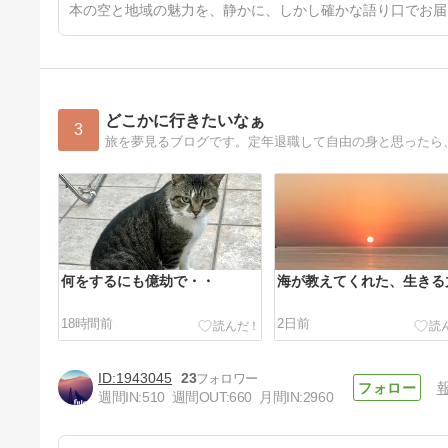
本の空と地域の魅力を、静かに、しかし確かな語り口でお届
どこかに行きたいなぁ
3
旅を夢見るブログです。定年退職して自由の身と思ったら
何をするにも億劫で・・
海が教えてくれた、生きる
18時間前
2日前
1943045
23
週間IN:
510
週間OUT:
660
月間IN:
2960