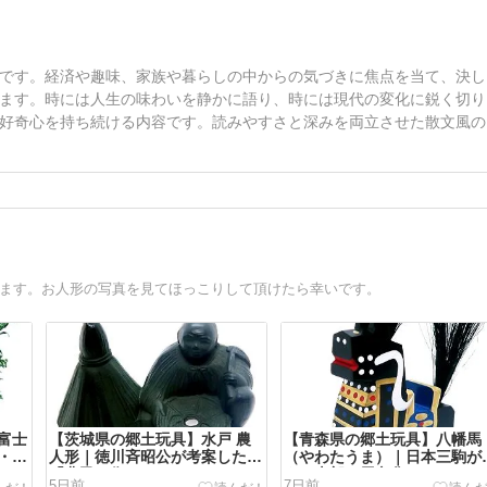
です。経済や趣味、家族や暮らしの中からの気づきに焦点を当て、決し
ます。時には人生の味わいを静かに語り、時には現代の変化に鋭く切り
好奇心を持ち続ける内容です。読みやすさと深みを両立させた散文風の
います。お人形の写真を見てほっこりして頂けたら幸いです。
富士
【茨城県の郷土玩具】水戸 農
【青森県の郷土玩具】八幡馬
・水
人形｜徳川斉昭公が考案した
（やわたうま）｜日本三駒が
「農民の像」
える南部の馬文化
5日前
7日前