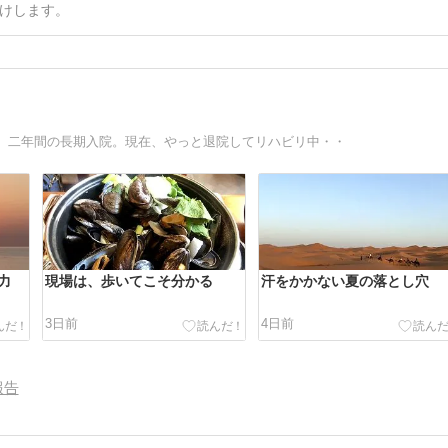
けします。
、二年間の長期入院。現在、やっと退院してリハビリ中・・
力
現場は、歩いてこそ分かる
汗をかかない夏の落とし穴
3日前
4日前
報告