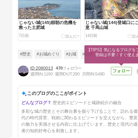
じゃない城(145)頼朝の危機を
じゃない城(144)登城口に
救った土肥城
意 千馬山城
7日前
14日前
【TIPS】気になるブログを
#歴史
#お城めぐり
#お城
#武将
#戦国
#お城巡り
登録は不要！すぐ使え
2080013
470
週間IN:
1190
週間OUT:
290
月間IN:
5480
200名城(12)広大なる近世城郭
福岡城
このブログのここがポイント
35日前
歴史的エピソードと城跡紹介の融合
多彩な城の歴史とその舞台裏を掘り下げることで、訪れる価
代の時代背景、戦術に関わるエピソードを交えながら、豊富
の魅力を実感させる内容に仕上げています。歴史と現代の遺
者の知的好奇心を刺激します。