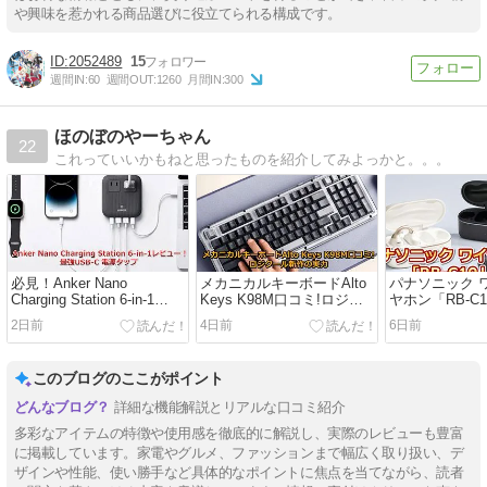
や興味を惹かれる商品選びに役立てられる構成です。
2052489
15
週間IN:
60
週間OUT:
1260
月間IN:
300
ほのぼのやーちゃん
22
これっていいかもねと思ったものを紹介してみよっかと。。。
必見！Anker Nano
メカニカルキーボードAlto
パナソニック 
Charging Station 6-in-1
Keys K98M口コミ!ロジク
ヤホン「RB-C
67W レビュー！最強USB-C
ール新作の実力
ー｜RB-C10
2日前
4日前
6日前
電源タップ
すめ？
このブログのここがポイント
詳細な機能解説とリアルな口コミ紹介
多彩なアイテムの特徴や使用感を徹底的に解説し、実際のレビューも豊富
に掲載しています。家電やグルメ、ファッションまで幅広く取り扱い、デ
ザインや性能、使い勝手など具体的なポイントに焦点を当てながら、読者