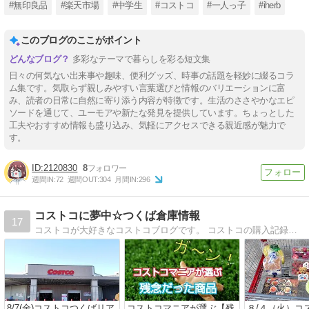
#無印良品
#楽天市場
#中学生
#コストコ
#一人っ子
#iherb
このブログのここがポイント
多彩なテーマで暮らしを彩る短文集
日々の何気ない出来事や趣味、便利グッズ、時事の話題を軽妙に綴るコラ
ム集です。気取らず親しみやすい言葉選びと情報のバリエーションに富
み、読者の日常に自然に寄り添う内容が特徴です。生活のささやかなエピ
ソードを通じて、ユーモアや新たな発見を提供しています。ちょっとした
工夫やおすすめ情報も盛り込み、気軽にアクセスできる親近感が魅力で
す。
2120830
8
週間IN:
72
週間OUT:
304
月間IN:
296
コストコに夢中☆つくば倉庫情報
17
コストコが大好きなコストコブログです。 コストコの購入記録、商品の紹介や活用法 つくば倉庫に週２回（主に火・金曜日）で通ってます。 コスパト情報、お買い得情報も書いてます。 少しでもお役に立てたら幸いです。
8/7(金)コストコつくばリア
コストコマニアが選ぶ【残
８/４（火）コ