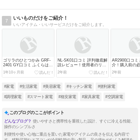
いいものだけをご紹介！
7
いいアイテム・いいサービスだけをご紹介します。
ゴリラのひとつかみ GRF-
NL-SK01口コミ 評判徹底解
AR2900口コ
2401 GY口コミ ふくらはぎ
説レビュー！使用者のリア
介！購入前の
ケアでリラックス効果は抜
ルな声を紹介
1年10ヶ月前
2年前
2年前
群？評価レビュー
#家電
#生活家電
#美容家電
#キッチン家電
#便利家電
#調理家電
#スマート家電
#格安家電
#家具家電
#空調家電
このブログのここがポイント
使いやすさと携帯性を重視した設計、すぐに冷える性能、
操作のシンプルさ
利便性や使い心地に重点を置いた家電やアイテムの良さを伝える内容で
す。移動可能なエアコンや冷却性能の高い製品、足の疲れやむくみ解消を