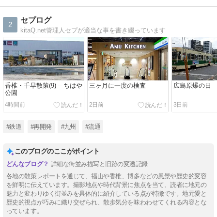
セプログ
2
kitaQ.net管理人セプが適当な事を書き綴っています
香椎・千早散策(9) – ちはや
三ヶ月に一度の検査
広島原爆の日
公園
4時間前
2日前
3日前
#鉄道
#再開発
#九州
#流通
このブログのここがポイント
詳細な街並み描写と旧跡の変遷記録
各地の散策レポートを通じて、福山や香椎、博多などの風景や歴史的変容
を鮮明に伝えています。撮影地点や時代背景に焦点を当て、読者に地元の
魅力と変わりゆく街並みを具体的に紹介している点が特徴です。地元愛と
歴史的視点が巧みに織り交ぜられ、散歩気分を味わわせてくれる内容とな
っています。