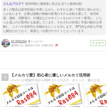
発売時期と価格差に焦点を当てた徹底比較
多くの製品は基本性能が共通しながら、わずかな違いで選択に迷わせるこ
とがあります。記事は複数の映像や家電のモデル比較を通じて、発売時
期、価格、消費電力、付属品などのポイントをわかりやすく整理し、どち
らを選ぶのが賢明かを提案しています。それぞれの特徴と市場の動向を理
解し、コスパや未来性を見極めるヒントを示します。専門的な内容も平易
に解説されており、最適な一台選びのガイドとなっています。
2041154
6
週間IN:
132
週間OUT:
256
月間IN:
556
【メルカリ愛】初心者に優しいメルカリ活用術
9
メルカリの登録方法から招待コードの入力、ポイント、購入と出品の仕方など基本知識から儲け方まで初心者にもわかりやすく解説するブログです。