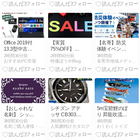
年】
底解説
力解説
Office 2019付
【実質
【名寄】防災
13.3型中古モ
75%OFF】
体験イベント
バイルPCの選
PUMA(プーマ)
はいつ｜産業
2時間30分前
2時間50分前
3時間前
おすすめPC市場
特価ぼうやBlog
名寄市地域メディア「なよろレンズ」
び方
カジュアル
まつりと同時
ESS TAPE T
開催
シャツ
687695メンズ
価格:￥3,218
ク:￥643
ポ:1778pt
【おしゃれな
シチズン アテ
5m宝碧鯉のぼ
名刺】 シック
ッサ CB3030-
り 昇龍吹流8
な紫色と、ア
76E 軽量チタ
点セットの魅
3時間30分前
3時間30分前
4時間前
名刺ご購入者様・観覧者様からのデザインコメントをご紹介！！…
人気腕時計カタログ
わくわくトイズ
ンティーク風
ン電波時計の
力と選び方
の模様が素敵
魅力
な名刺