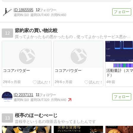
1865595
12
週間IN:
110
週間OUT:
400
月間IN:
460
節約家の買い物比較
12
買ってよかったもの悪かったもの，使ってよかったサービス悪かったサービスを紹介します！
ココアパウダー
ココアパウダー
活動量計（ス
ド）
2年6ヶ月前
2年6ヶ月前
4年前
2037131
11
週間IN:
110
週間OUT:
320
月間IN:
440
桜亭のほーむぺーじ
13
昔桜亭という名の喫茶店をやってましたんです