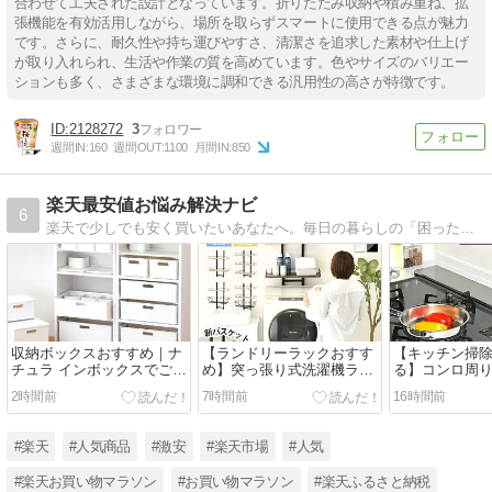
合わせて工夫された設計となっています。折りたたみ収納や積み重ね、拡
張機能を有効活用しながら、場所を取らずスマートに使用できる点が魅力
です。さらに、耐久性や持ち運びやすさ、清潔さを追求した素材や仕上げ
が取り入れられ、生活や作業の質を高めています。色やサイズのバリエー
ションも多く、さまざまな環境に調和できる汎用性の高さが特徴です。
2128272
3
週間IN:
160
週間OUT:
1100
月間IN:
850
楽天最安値お悩み解決ナビ
6
楽天で少しでも安く買いたいあなたへ。毎日の暮らしの「困った」を最安値情報でスッキリ解決！賢く買って、暮らしをラクに。お得生活をサポートする最安値ナビブログです。
収納ボックスおすすめ｜ナ
【ランドリーラックおすす
【キッチン掃
チュラ インボックスでごち
め】突っ張り式洗濯機ラッ
る】コンロ周
ゃつく小物をすっきり収
クで洗面所がスッキリ！収
掃除ストレス
2時間前
7時間前
16時間前
納！
納不足を解決
キッチンアイテ
#楽天
#人気商品
#激安
#楽天市場
#人気
#楽天お買い物マラソン
#お買い物マラソン
#楽天ふるさと納税