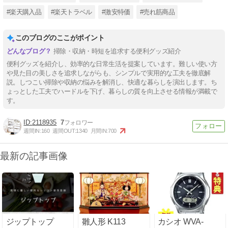
#楽天購入品
#楽天トラベル
#激安特価
#売れ筋商品
このブログのここがポイント
掃除・収納・時短を追求する便利グッズ紹介
便利グッズを紹介し、効率的な日常生活を提案しています。難しい使い方
や見た目の美しさを追求しながらも、シンプルで実用的な工夫を徹底解
説。しつこい掃除や収納の悩みを解消し、快適な暮らしを演出します。ち
ょっとした工夫でハードルを下げ、暮らしの質を向上させる情報が満載で
す。
2118935
7
週間IN:
160
週間OUT:
1340
月間IN:
700
最新の記事画像
ジップトップ
雛人形 K113
カシオ WVA-