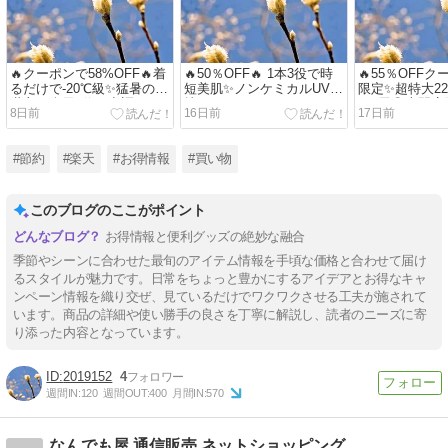
🔥クーポンで58%OFF🔥着
🔥50％OFF🔥 1本3役で時
🔥55％OFFク
るだけで-20℃級✨猛暑の救
短美肌✨ノンケミカルUV下
限定✨超特大22
世主！楽天1位の空調ウェ
地🌿
ぎ5尾😍専門
8日前
16日前
17日前
アフルセット🎐
ご自宅で！
#節約
#楽天
#お得情報
#買い物
このブログのここがポイント
お得情報と便利グッズの絶妙な融合
季節やシーンに合わせた最旬のアイテム情報を手頃な価格と合わせて届け
るスタイルが魅力です。日常をちょっと豊かにするアイデアとお得なキャ
ンペーン情報を織り交ぜ、見ているだけでワクワクさせる工夫が施されて
います。商品の詳細や使い勝手の良さを丁寧に解説し、読者のニーズに寄
り添った内容となっています。
2019152
4
週間IN:
120
週間OUT:
400
月間IN:
570
なんでも屋 通信販売 ネットショッピング