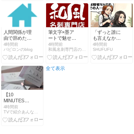
人間関係が理
筆文字×墨ア
「ずっと誰に
由で辞めたい
ートで魅せ
も言えなかっ
人へ。次の職
る！インパク
た」美容師さ
4時間前
4時間前
4時間前
バビロンのblog
和風名刺専門店のスタッフ日記
SHUFUFU
場で繰り返さ
ト抜群のオリ
んがハサミを
ないための見
ジナル名刺デ
止めて打ち明
極め方
ザイン
けてきた、そ
の一言の正体
全て表示
【10
MINUTES
AROMA】北
4時間前
TVで紹介あんな物こんな物おかい物
山宏光さん達
が購入したお
香 ～土曜はナ
ニする