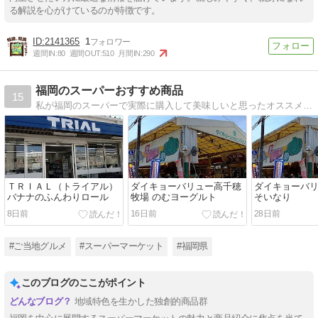
る解説を心がけているのが特徴です。
2141365
1
週間IN:
80
週間OUT:
510
月間IN:
290
福岡のスーパーおすすめ商品
15
私が福岡のスーパーで実際に購入して美味しいと思ったオススメ商品の紹介です。
ＴＲＩＡＬ（トライアル）
ダイキョーバリュー高千穂
ダイキョーバ
バナナのふんわりロール
牧場 のむヨーグルト
そいなり
8日前
16日前
28日前
#ご当地グルメ
#スーパーマーケット
#福岡県
このブログのここがポイント
地域特色を生かした独創的商品群