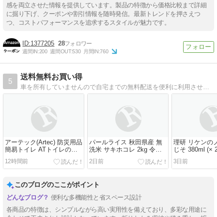
感を両立させた情報を提供しています。製品の特徴から価格比較まで詳細
に掘り下げ、クーポンや割引情報を随時発信。最新トレンドを押さえつ
つ、コストパフォーマンスを追求するスタイルが魅力です。
1377205
28
週間IN:
200
週間OUT:
530
月間IN:
760
送料無料お買い得
5
車を所有していませんので自宅までの無料配送を便利に利用させてもらっています
アーテック(Artec) 防災用品
パールライス 秋田県産 無
理研 リケンの
簡易トイレ ATトイレの凝
洗米 サキホコレ 2kg 令和7
じそ 380ml (× 2
固剤 100個入 35663
年産 アウトレット
12時間前
2日前
3日前
このブログのここがポイント
便利な多機能性と省スペース設計
各商品の特徴は、シンプルながら高い実用性を備えており、多彩な用途に