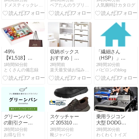
ドメスティックレザーバッグ・ウォレット専門店Vertigo
ベアたんのラブリーテイストな日々
人気腕時計カタログ
GARDENS（コ
3回目の収
ソーラー腕時
ンプレックス
穫！ 熊本の酷
計
ガーデンズ）
暑を乗り越え
伎芸/ギゲイ】
た小さなごち
牛革/バングラ
そう【室内栽
キップオール
培】
ブラックレザ
ーショルダー
-49%
収納ボックス
「繊細さん
バッグ※持ち
【¥1,518】◤
おすすめ｜ナ
（HSP）」は
手付き・縦横
リンツ チョコ
チュラ インボ
仕事が辛い？
1時間50分前
2時間前
2時間10分前
兼用（4762）
とくさんの備忘録
楽天最安値お悩み解決ナビ
バビロンのblog
レートスイー
ックスでごち
向いてる環境
トモーメント
ゃつく小物を
の選び方と強
3種セット 14
すっきり収
みを活かすコ
個入
納！
ツ
グリーンパン
スケッチャー
乗用ラジコン
の割引クーポ
ズ 205310 快
大型 DODGE
ンやセールま
適スリッポン
CHARGER
2時間10分前
2時間10分前
2時間20分前
お得な日々
靴ジャパン
わくわくトイズ
とめ【2026
シューズを徹
R/T 1970の魅