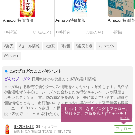
Amazon特価情報
Amazon特価情報
Amazon特価情
13時間前
13時間前
13時間前
#楽天
#セール情報
#激安
#特価
#楽天市場
#アマゾン
#Amazon
このブログのここがポイント
日用雑貨から食品まで多彩な割引情報
日々変動する販売特価やクーポン情報をわかりやすく紹介します。食料品
や生活雑貨を中心に、シーズンに合わせたお得なキャンペーンや限定セー
ルをいち早く伝え、買い物の満足感を高める工夫に富んでいます。詳細な
価格情報とともに、出荷後のキャンセルやお得なポイント還元情報も掲載
し、ユーザビリティを意識した構成となっています。購入意欲を刺激する
【Tips】気になるブログをフォロー。

登録不要。更新を逃さずキャッチ！
鋭い表現で、ついつい訪れたくなる仕立てです。
閉じる
2061513
39
週間IN:
430
週間OUT:
3690
月間IN:
1770