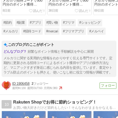
メルカリ招待コードで500
メルカリ招待コードで500
メルカリ招待コ
円分のポイント獲得
円分のポイント獲得
円分のポイン
【Ras084】2026年8月最新
【Ras084】2026年7月最新
【Ras084】2
8日前
38日前
69日前
版
版
版
#節約
#副業
#アプリ
#買い物
#フリマ
#ショッピング
#メルカリ
#招待コード
#mercari
#フリマアプリ
#メルペイ
このブログのここがポイント
頻繁なポイント情報と手順解説を中心に展開
メルカリに関する実用的な情報をわかりやすく伝える専門サイトです。定
期的に更新される招待コードによるポイント獲得やアプリの操作方法な
ど、マニアックすぎず身近に感じられる内容を提供しています。査定やト
ラブル防止のポイントも押さえ、使いこなし術に役立つ情報が満載です。
1906458
2
週間IN:
130
週間OUT:
60
月間IN:
380
Rakuten Shopでお得に節約ショッピング！
10
お買い物大好きだけど節約もしたい！そんなわがままをかなえるのは、お得な情報！！半額やポイント10倍なんていう嬉しい情報を共有しましょう♪(2025/12/02)