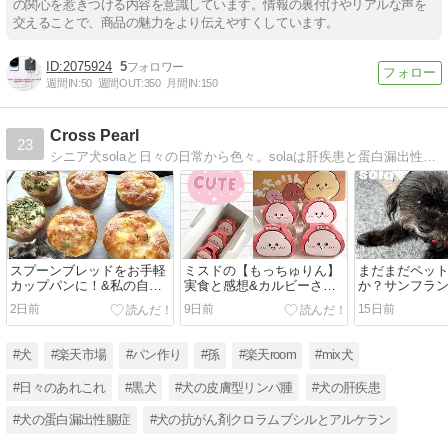
の関心を惹きつける内容を意識しています。情報の裏付けやリアルな声を
交えることで、商品の魅力をより伝えやすくしています。
2075924
5
週間IN:
50
週間OUT:
350
月間IN:
150
Cross Pearl
23
シニア犬solaと日々の日常から色々。solaは肝疾患と蛋白漏出性腸症。ステロイドが効かなくなり抗がん剤の経口投与。しかしながら2025年に稀とされる皮膚型リンパ腫も発症。そんなsolaの日常と、飼い主の日記系blogです。
スプーンブレッドをお手軽
ミスドの【もっちゅりん】
まだまだペッ
カップパンに！&私の自家
実食と感想&カルビーさん
か？サンフラ
製ガーリックパセリバター
の白黒パッケージが田舎に
救助された犬
2日前
9日前
15日前
もやってきたよ！
のドッグスク
#犬
#楽天市場
#パン作り
#孫
#楽天room
#mix犬
#日々のあれこれ
#黒犬
#犬の皮膚型リンパ腫
#犬の肝疾患
#犬の蛋白漏出性腸症
#犬の抗がん剤クロラムブシルとアルケラン