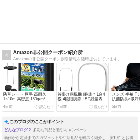
Amazon非公開クーポン紹介所
4
Amazonの非公開クーポン割引情報を随時提供しています。
防草シート 厚手 高耐久
首掛け扇風機 腰掛け 1台4
メンズ 半袖 T
1×10m 高密度 130g/m² 固
役 4段階調節 LED残量表示
抗菌防臭×吸汗
定ピン20本と黒丸20枚付き
超軽量
ュ素材
4日前
4日前
5日前
このブログのここがポイント
多彩な商品と割引キャンペーン
新作から定番までのガジェットや生活用品を幅広く紹介し、実用性とお得