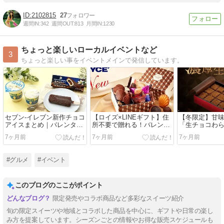
2102815
27
週間IN:
342
週間OUT:
813
月間IN:
1230
ちょっと楽しいローカルイベントなど
3
ちょっと楽しい事をイベントメインで発信しています。
セブン‐イレブン新作チョコ
【ロイズ×LINEギフト】住
【冬限定】甘味
アイスまとめ｜バレンタイ
所不要で贈れる！バレンタ
「生チョコわ
ンにおすすめの白いダース
イン限定チョコギフトまと
話題｜予約必
7ヶ月前
7ヶ月前
7ヶ月前
＆生チョコバー
め
イーツ
#グルメ
#イベント
このブログのここがポイント
限定発売やコラボ商品など多彩なスイーツ紹介
旬の限定スイーツや地域とコラボした商品を中心に、ギフトや日常の楽し
み方を提案しています。シーズンごとの情報やお得な販売スケジュールも