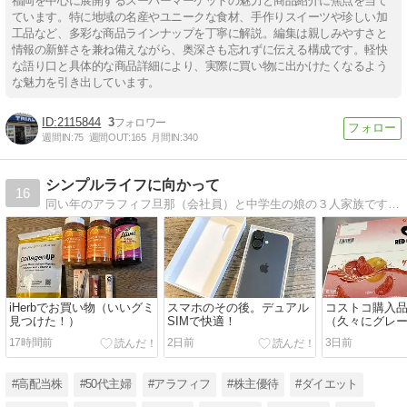
福岡を中心に展開するスーパーマーケットの魅力と商品紹介に焦点を当て
ています。特に地域の名産やユニークな食材、手作りスイーツや珍しい加
工品など、多彩な商品ラインナップを丁寧に解説。編集は親しみやすさと
情報の新鮮さを兼ね備えながら、奥深さも忘れずに伝える構成です。軽快
な語り口と具体的な商品詳細により、実際に買い物に出かけたくなるよう
な魅力を引き出しています。
2115844
3
週間IN:
75
週間OUT:
165
月間IN:
340
シンプルライフに向かって
16
同い年のアラフィフ旦那（会社員）と中学生の娘の３人家族です。 長年勤めたパートを辞めて、これからの生き方などシンプルライフに向かって試行錯誤していく模様を書き記しています。 アイコンは娘が書いてくれました＾＾
iHerbでお買い物（いいグミ
スマホのその後。デュアル
コストコ購入
見つけた！）
SIMで快適！
（久々にグレ
ツ）
17時間前
2日前
3日前
#高配当株
#50代主婦
#アラフィフ
#株主優待
#ダイエット