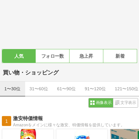
人気
フォロー数
急上昇
新着
買い物・ショッピング
1〜30位
31〜60位
61〜90位
91〜120位
121〜150位
画像表示
文字表示
激安特価情報
1
Amazonをメインに様々な激安、特価情報を提供しています。