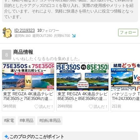
目的としたケアグッズの口コミを取り入れ、実際の使用感やメリットを紹
介しています。それにより、気軽に快適さを得たい人に役立つ情報となっ
ています。
2119323
10
週間IN:
160
週間OUT:
280
月間IN:
700
商品情報
8
いいねしたくなるものを集めました。
東芝 REGZA 4K液晶テレビ
東芝 REGZA 4K液晶テレビ
パナソニック TV
75E350Sと75E350Rの違い
85E350Sと85E350Rの違い
TH-24J300
を徹底比較レビュー｜買う
を徹底比較レビュー｜買う
較レビュー｜
5時間前
29時間前
2日前
ならどっちがおすすめ？
ならどっちがおすすめ？
ちがおすすめ
#家電
#車用品
#自転車用品
このブログのここがポイント