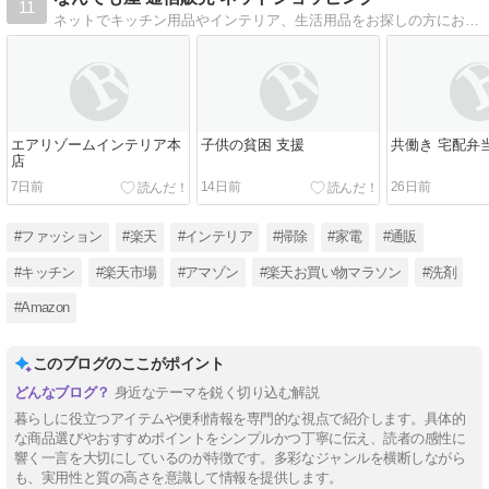
11
ネットでキッチン用品やインテリア、生活用品をお探しの方におすすめのブログ。水やコーヒーなども出来るだけ安くて人気のあるものを販売しています
エアリゾームインテリア本
子供の貧困 支援
共働き 宅配弁
店
7日前
14日前
26日前
#ファッション
#楽天
#インテリア
#掃除
#家電
#通販
#キッチン
#楽天市場
#アマゾン
#楽天お買い物マラソン
#洗剤
#Amazon
このブログのここがポイント
身近なテーマを鋭く切り込む解説
暮らしに役立つアイテムや便利情報を専門的な視点で紹介します。具体的
な商品選びやおすすめポイントをシンプルかつ丁寧に伝え、読者の感性に
響く一言を大切にしているのが特徴です。多彩なジャンルを横断しながら
も、実用性と質の高さを意識して情報を提供します。