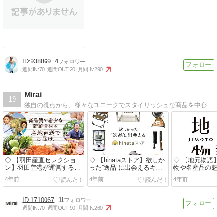
938869
4
週間IN:
70
週間OUT:
20
月間IN:
290
Mirai
19
独自の視点から、様々なユニークでスタイリッシュな商品を中心に、良いお店の素敵な商品をご紹介しています！愛され続ける アフレンドショップへ！
◇ 【羽田産直セレクショ
◇ 【hinataストア】欲しか
◇ 【地元物語
ン】羽田空港が運営する産
った”逸品”に出会えるキャ
物や名産品の
地直送通販
ンプ用品のセレクトショッ
ともにお届け
4年前
4年前
4年前
プ
1710067
11
週間IN:
70
週間OUT:
90
月間IN:
260