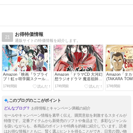
お得特価情報
21
通販サイトの特価情報を紹介します。
Amazon「映画『ラブライ
Amazon「ドラマCD 大河幻
Amazon「タ
ブ！虹ヶ咲学園スクールア
想ラジオドラマ 魔道祖師
(TAKARA TO
イドル同好会 完結編 第2
第三期 後編 特装盤」
ナン TCG CT-D1
17時間前
17時間前
17時間前
章』Blu-ray 特装限定版」
42%OFFで税込
ThemeDeck 
32%OFFで税込
24,200⇒13,919円！ #PR
の婚活パーテ
11,000⇒7,520円！ #PR
25%OFFで税
このブログのここがポイント
1,650⇒1,230
お得情報とキャンペーン満載の紹介
セールやキャンペーン情報を素早く伝え、購買意欲を刺激するスタイルが
特徴です。定番アイテムから新発売のソフトや食品まで、多彩なジャンル
を扱いながらも、各商品のポイントや特典を的確に紹介しています。読者
はお得な情報とともに、賢く選ぶヒントを得ることができ、日常の買い物