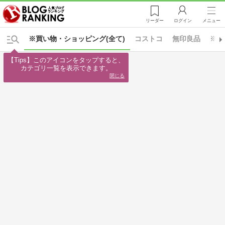
リーダー
ログイン
メニュー
※買い物・ショッピング(全て)
コストコ
無印良品
※生
【Tips】このアイコンをタップすると、

カテゴリ一覧を表示できます。
閉じる