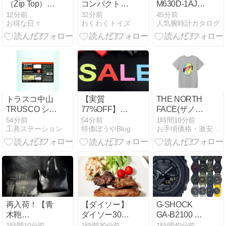
（Zip Top）の
コンパクトオ
M630D-1AJF
割引クーポン
ルゴール付き
ソーラー電波
12分前
32分前
45分前
お得な日々
わくわくトイズ
人気腕時計カタログ
やセールまと
ケース飾りを
時計の魅力
め【2026年最
レビュー
新】
トラスコ中山
【実質
THE NORTH
TRUSCO シン
77%OFF】
FACE(ザノー
トウ 18L 浸透
[BIG masow]
スフェイス)
54分前
54分前
1時間10分前
工具ステーション
特価ぼうやBlog
お手頃価格・激安通販
潤滑剤の魅力
スリッパ 麻 夏
ショートスリ
秋 室内履き ル
ーブイーエス
ームシューズ
サーキュレー
クロスバ 価格:
ションティー
￥3,680 ク:
レディース S
￥1,000
サイズ
ポ:1840pt
再入荷！【青
【ダイソー】
G-SHOCK
木鞄
ダイソー300
GA-B2100 ス
COMPLEX
円サンチュ、
マホ連動タフ
1時間10分前
1時間30分前
1時間40分前