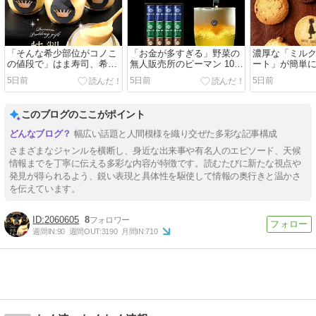
「そんな希少部位がコノこ
「お金が多すぎる」野菜の
濃厚な「ミル
の値段で」はま寿司、希少
無人販売所のピーマン 10袋
ート」が簡単
部位を使った本鮪の握りを
で1000円のはずが回収箱に
う！ クーリッ
5日前
5日前
5日前
紹介「めっちゃ食いてえ」
は… 店主がたどり着いた
ンジレシピ”に
｜Infoseekニュース
「真相」｜Infoseekニュー
の発想」｜Info
ス
ス
このブログのここがポイント
幅広い話題と人間模様を織り交ぜた多彩な記事構成
さまざまなジャンルを横断し、身近な出来事や有名人のエピソード、天候
情報までを丁寧に伝える多彩な内容が特徴です。読むたびに新たな視点や
発見が得られるよう、鋭い表現と具体性を駆使して情報の奥行きと温かさ
を伝えています。
2060605
8
週間IN:
90
週間OUT:
3190
月間IN:
710