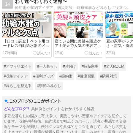
わく速〜わくわく速報〜
14
節約術や収納アイデア、防災対策、時短家事など暮らしに役立つ情報を発信中。毎日の悩みを解決するヒントや便利グッズ、楽天ROOM活用術まで、実践しやすい内容をわかりやすく紹介しています
【口コミ調査】ペット用コ
寝ている間に美髪＆頭皮ケ
夏の家事がラ
ードレス自動給水器のメリ
ア！楽天で人気の美容アイ
さ・湿気・洗
ット・デメリットを徹底分
テム3選【2026年最新版】
まとめて解決
17時間前
2日前
3日前
析
テム3選【202
#アフィリエイト
#一人暮らし
#片付け
#時短家事
#楽天ROOM
#収納アイデア
#便利グッズ
#節約術
#健康習慣
#防災対策
#暮らしを整える
#季節の暮らし
このブログのここがポイント
具体例とポイントをわかりやすく解説
多彩な暮らしの悩みに寄り添い、実践しやすい習慣やアイデアを紹介して
います。収納や時短術、節約法まで幅広くカバーし、読者が共感できる身
近なテーマを深掘り。便利グッズや具体的なコツを通じて、暮らしの質を
向上させたい方に最適な情報を届けています。親しみやすく、親身になれ