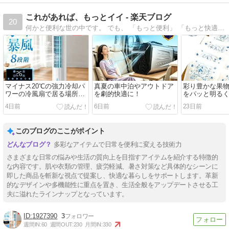
これがあれば、もっとイイ - 楽天ブログ
20
何かと便利な世の中です。 でも、 「もっと便利」 「もっと快適」 そんな「もっとイイ」 そんなものを探していきます。
マイナス20℃の強力冷却パ
真夏の車中泊やアウトドア
彩り豊かな果
ワーの冷風扇で居る場所を
を劇的快適に！
をパッと明るく
快適に！
ット🍊🍑
4日前
6日前
23日前
このブログのここがポイント
多彩なアイテムで日常を便利に変える技術力
さまざまな日常の悩みや生活の質向上を目指すアイテムを紹介する特徴的
な内容です。肌や衣類の管理、疲労軽減、暑さ対策など具体的なシーンに
即した商品を斬新な視点で提案し、快適な暮らしをサポートします。革新
的なデザインや多機能性に重点を置き、生活全般をアップデートさせる工
夫に溢れたラインナップとなっています。
1927390
3
週間IN:
60
週間OUT:
230
月間IN:
330