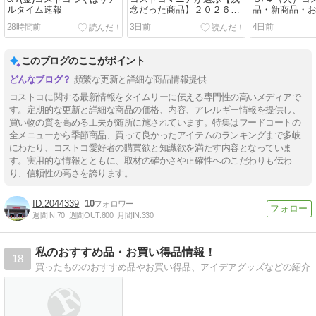
ルタイム速報
念だった商品】２０２６年
品・新商品・
上期
28時間前
3日前
4日前
このブログのここがポイント
頻繁な更新と詳細な商品情報提供
コストコに関する最新情報をタイムリーに伝える専門性の高いメディアで
す。定期的な更新と詳細な商品の価格、内容、アレルギー情報を提供し、
買い物の質を高める工夫が随所に施されています。特集はフードコートの
全メニューから季節商品、買って良かったアイテムのランキングまで多岐
にわたり、コストコ愛好者の購買欲と知識欲を満たす内容となっていま
す。実用的な情報とともに、取材の確かさや正確性へのこだわりも伝わ
り、信頼性の高さを誇ります。
2044339
10
週間IN:
70
週間OUT:
800
月間IN:
330
私のおすすめ品・お買い得品情報！
18
買ったもののおすすめ品やお買い得品、アイデアグッズなどの紹介