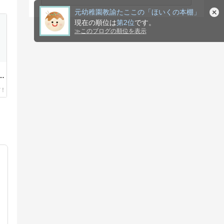
元幼稚園教諭たここの「ほいくの本棚」
現在の順位は
第2位
です。
≫
このブログの順位を表示
も