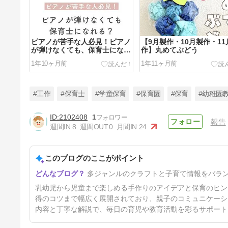
ピアノが苦手な人必見！ピアノ
【9月製作・10月製作・11
が弾けなくても、保育士になれ
作】丸めてぶどう
る？
1年10ヶ月前
1年11ヶ月前
#工作
#保育士
#学童保育
#保育園
#保育
#幼稚園
2102408
1
報告
週間IN:
8
週間OUT:
0
月間IN:
24
【7月製作・8月製作】流すと
出てくる！不思議なおばけ
このブログのここがポイント
2年前
多ジャンルのクラフトと子育て情報をバラ
乳幼児から児童まで楽しめる手作りのアイデアと保育のヒン
得のコツまで幅広く展開されており、親子のコミュニケーシ
内容と丁寧な解説で、毎日の育児や教育活動を彩るサポート