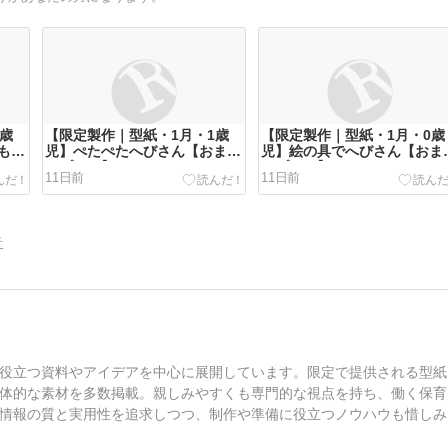
5歳
【限定製作｜型紙・1月・1歳
【限定製作｜型紙・1月・0歳
もり
児】ぺたぺたへびさん【おまも
児】絵の具でへびさん【おま
りプラス】
りプラス】
11日前
11日前
告
役立つ資料やアイデアを中心に展開しています。限定で提供される型紙
体的な素材を多数掲載。親しみやすくも専門的な視点を持ち、働く保育
情報の質と実用性を追求しつつ、制作や準備に役立つノウハウも惜しみ