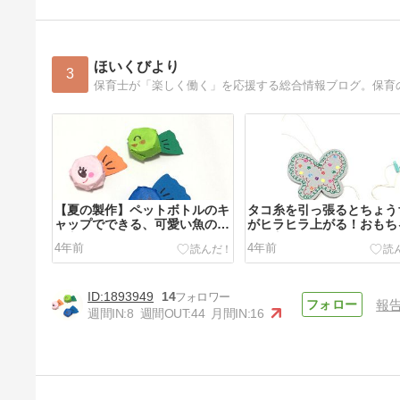
ほいくびより
3
保育士が「楽しく働く」を応援する総合情報ブログ。保育
【夏の製作】ペットボトルのキ
タコ糸を引っ張るとちょう
ャップでできる、可愛い魚の作
がヒラヒラ上がる！おもち
り方
作り方
4年前
4年前
1893949
14
報
週間IN:
8
週間OUT:
44
月間IN:
16
牛乳パックでできる、カスタネ
ットの作り方