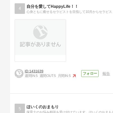
4年前
自分を愛してHappyLife！！
4
心身ともに癒せるセラピストを目指して10月からセラピ
1431639
報告
週間IN:
5
週間OUT:
5
月間IN:
5
ほいくのおまもり
5
保育士のお悩み相談を受け付けています。ほいくのおまも