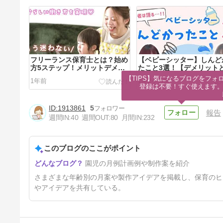
フリーランス保育士とは？始め
【ベビーシッター】しんど
方5ステップ！メリットデメリ
たこと3選！【デメリット
ットなど解説
決法】
【TIPS】気になるブログをフォロ
1年前
1年2ヶ月前
登録は不要！すぐ使えます
1913861
5
報告
週間IN:
40
週間OUT:
80
月間IN:
232
このブログのここがポイント
【ベビーシッターの仕事】特技
園児の月例計画例や制作案を紹介
も強みもないと大変？資格はあ
るけど…
1年6ヶ月前
さまざまな年齢別の月案や製作アイデアを掲載し、保育のヒ
やアイデアを共有している。