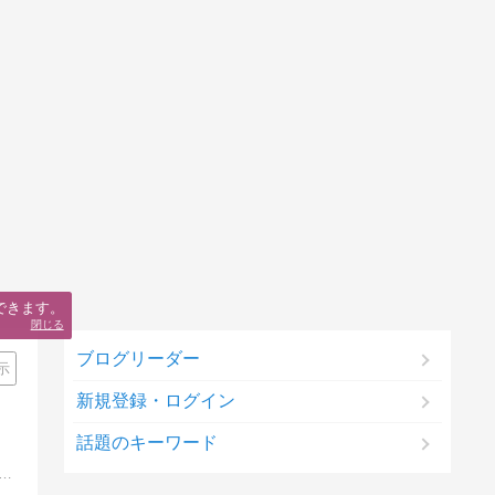
できます。
閉じる
ブログリーダー
示
新規登録・ログイン
話題のキーワード
、保育の知識をつめこんだサイト。保育士の働き方、実習や製作、行事、就活、転職、資格取得など保育士ライフをHAPPYにする情報を発信中！