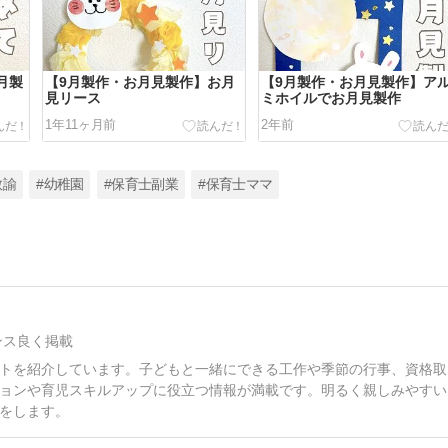
月製
【9月製作・お月見製作】お月
【9月製作・お月見製作】ア
見リース
ミホイルでお月見製作
1年11ヶ月前
2年前
教諭
#幼稚園
#保育士副業
#保育士ママ
ンス良く掲載
トを紹介しています。子どもと一緒にできる工作や季節の行事、資格取
ョンや育児スキルアップに役立つ情報が満載です。明るく親しみやすい
をします。