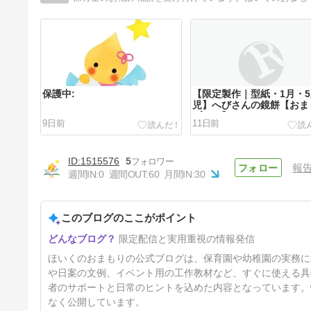
保護中:
【限定製作｜型紙・1月・
児】へびさんの鏡餅【おま
プラス】
9日前
11日前
1515576
5
報
週間IN:
0
週間OUT:
60
月間IN:
30
このブログのここがポイント
【限定製作｜型紙・1月・5歳
限定配信と実用重視の情報発信
児】まきまき辰年リース【おま
もりプラス】
11日前
ほいくのおまもりの公式ブログは、保育園や幼稚園の実務に
や日案の文例、イベント用の工作教材など、すぐに使える具
者のサポートと日常のヒントを込めた内容となっています。
なく公開しています。