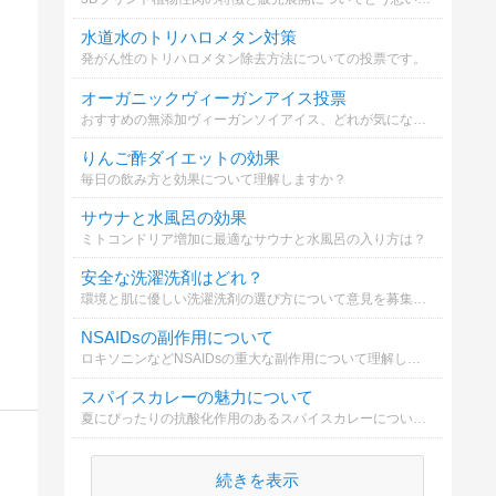
水道水のトリハロメタン対策
発がん性のトリハロメタン除去方法についての投票です。
オーガニックヴィーガンアイス投票
おすすめの無添加ヴィーガンソイアイス、どれが気になる？
りんご酢ダイエットの効果
毎日の飲み方と効果について理解しますか？
サウナと水風呂の効果
ミトコンドリア増加に最適なサウナと水風呂の入り方は？
安全な洗濯洗剤はどれ？
環境と肌に優しい洗濯洗剤の選び方について意見を募集します。
NSAIDsの副作用について
ロキソニンなどNSAIDsの重大な副作用について理解しましょう
スパイスカレーの魅力について
夏にぴったりの抗酸化作用のあるスパイスカレーについてどう思いますか
続きを表示