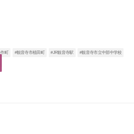
出作町
#観音寺市植田町
#JR観音寺駅
#観音寺市立中部中学校
立