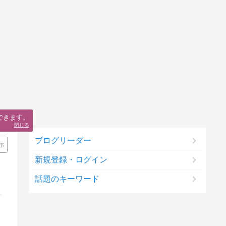
できます。
閉じる
ブログリーダー
示
新規登録・ログイン
話題のキーワード
立しない」憲法82条1項「裁判公開の原則」先生の名誉を回復する公益目的ブログです