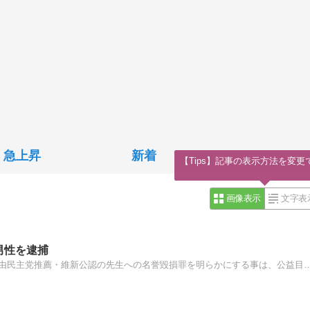
急上昇
新着
【Tips】記事の表示方法を変更
画像表示
文字表
男性を逮捕
当ブログは「刑法230条の2の規定：名誉毀損罪の特例：自由民主党推薦・維新公認の先生への名誉毀損罪を明らかにする事は、公益目的が有り、名誉毀損罪は成