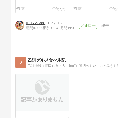
4年前
4年前
1727380
1
報告
週間IN:
0
週間OUT:
4
月間IN:
0
2月「花」と「画材チャレン
ジ」
4年前
乙訓グルメ食べ歩記。
3
乙訓地域（長岡京市・大山崎町）近辺のおいしいと思うお