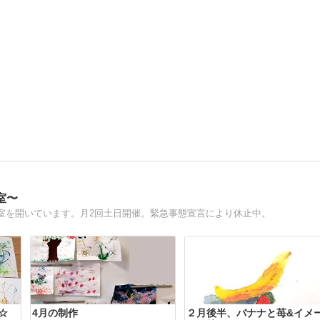
室〜
室を開いています。月2回土日開催。緊急事態宣言により休止中。
☆
4月の制作
２月後半、バナナと苺&イメ