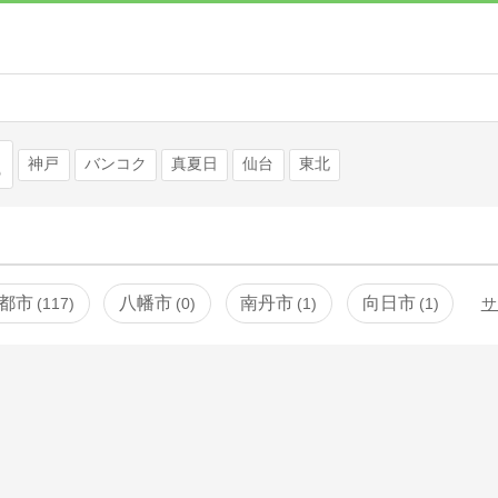
検索
神戸
バンコク
真夏日
仙台
東北
都市
八幡市
南丹市
向日市
117
0
1
1
サ