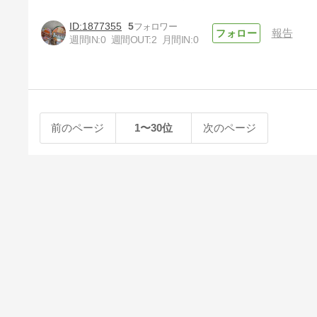
1877355
5
報告
週間IN:
0
週間OUT:
2
月間IN:
0
前のページ
1〜30位
次のページ