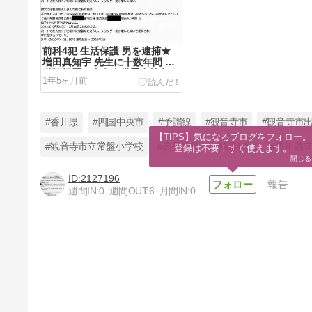
前科4犯 生活保護 男を逮捕★
増田真知宇 先生に十数年間 名
誉毀損罪を自白自供署名捺印★
1年5ヶ月前
業務妨害罪★香川県 観音寺市
出作町出身★被害者 真知宇 先
生★ ますだまちう 先生★京都
府 長岡京市
#香川県
#四国中央市
#予讃線
#観音寺市
#観音寺市
【TIPS】気になるブログをフォロー。

#観音寺市立常盤小学校
#高屋神社
#銭形砂絵
#香川県
登録は不要！すぐ使えます。
閉じる
2127196
報告
週間IN:
0
週間OUT:
6
月間IN:
0