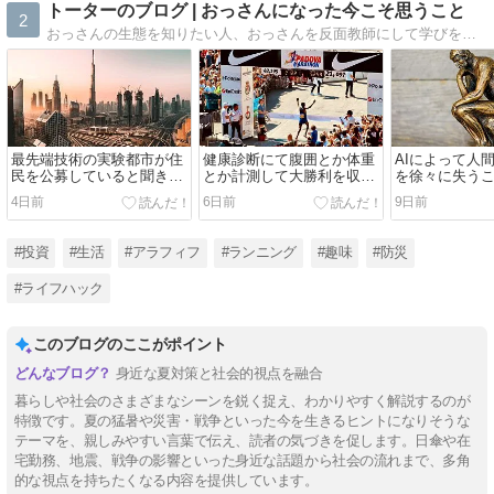
トーターのブログ | おっさんになった今こそ思うこと
2
おっさんの生態を知りたい人、おっさんを反面教師にして学びを得たい人、暇つぶししたい人等々、読めば何かしら身になることがあるかもしれません。
最先端技術の実験都市が住
健康診断にて腹囲とか体重
AIによって人
民を公募していると聞き、
とか計測して大勝利を収め
を徐々に失う
ワクワクした気分になりま
ました
憂慮すべきこ
4日前
6日前
9日前
した
いう意見
#投資
#生活
#アラフィフ
#ランニング
#趣味
#防災
#ライフハック
このブログのここがポイント
身近な夏対策と社会的視点を融合
暮らしや社会のさまざまなシーンを鋭く捉え、わかりやすく解説するのが
特徴です。夏の猛暑や災害・戦争といった今を生きるヒントになりそうな
テーマを、親しみやすい言葉で伝え、読者の気づきを促します。日傘や在
宅勤務、地震、戦争の影響といった身近な話題から社会の流れまで、多角
的な視点を持ちたくなる内容を提供しています。