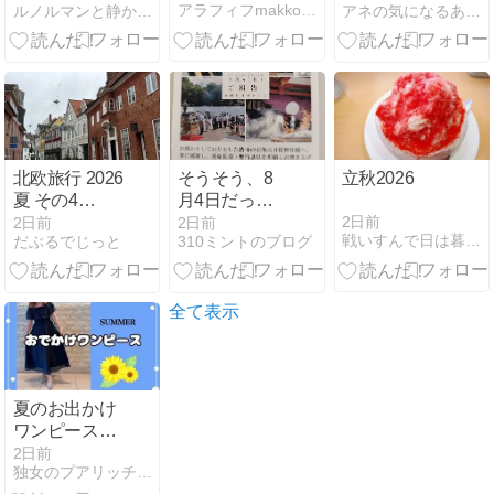
アラフィフmakkoのこんな毎日
ルノルマンと静かな時間
アネの気になるあれこレビュー
かりの庭リー
に読まれた記
ディング
事TOP５＋
α【メルカリ
匿名配送の品
目記載まで】
北欧旅行 2026
そうそう、8
立秋2026
夏 その4
月4日だっ
Odense
た！
2日前
2日前
2日前
戦いすんで日は暮れて 〜アラフィフゲイの婚活(？)日記
だぶるでじっと
310ミントのブログ
Denmark
全て表示
夏のお出かけ
ワンピース♩
コーデ記録
2日前
独女のプアリッチLife