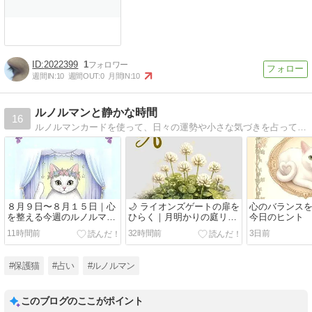
2022399
1
週間IN:
10
週間OUT:
0
月間IN:
10
ルノルマンと静かな時間
16
ルノルマンカードを使って、日々の運勢や小さな気づきを占っています。 占いの結果を通じて、少しだけ気持ちが軽くなる。 そんなブログを目指しています。
８月９日〜８月１５日｜心
🌙 ライオンズゲートの扉を
心のバランス
を整える今週のルノルマン
ひらく｜月明かりの庭リー
今日のヒント
占い
ディング
11時間前
32時間前
3日前
#保護猫
#占い
#ルノルマン
このブログのここがポイント