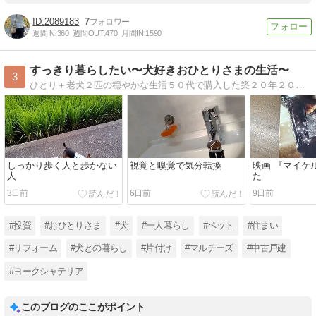
2089183
7
週間IN:
360
週間OUT:
470
月間IN:
1590
すっきり暮らしたい〜犬好きおひとりさまの生活〜
3
ひとり＋老犬２匹の穏やかな生活５０代で購入した築２０年２０坪の小さな家のこと、日々の暮らしのことを綴ります。
しっかり歩く人と歩かない
視覚と嗅覚で気分転換
映画 『マイケ
人
た
3日前
6日前
9日前
#投資
#おひとりさま
#犬
#一人暮らし
#ペット
#住まい
#リフォーム
#犬との暮らし
#片付け
#マルチーズ
#中古戸建
#ヨークシャテリア
このブログのここがポイント