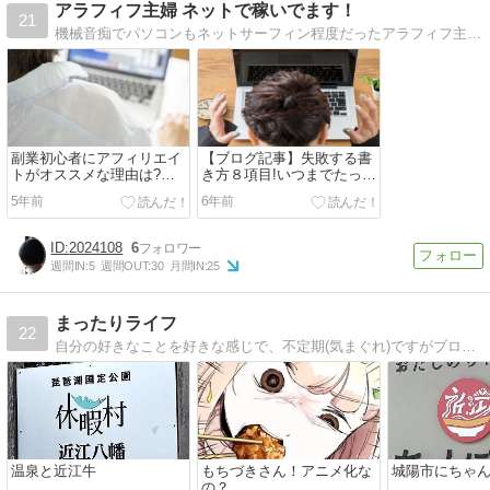
アラフィフ主婦 ネットで稼いでます！
21
機械音痴でパソコンもネットサーフィン程度だったアラフィフ主婦が月5万のパートから脱却して再スタート！
副業初心者にアフィリエイ
【ブログ記事】失敗する書
トがオススメな理由は?成
き方８項目!いつまでたって
功に必要な5つのもの
も稼げない方法
5年前
6年前
2024108
6
週間IN:
5
週間OUT:
30
月間IN:
25
まったりライフ
22
自分の好きなことを好きな感じで、不定期(気まぐれ)ですがブログ更新しています。
温泉と近江牛
もちづきさん！アニメ化な
城陽市にちゃ
の？