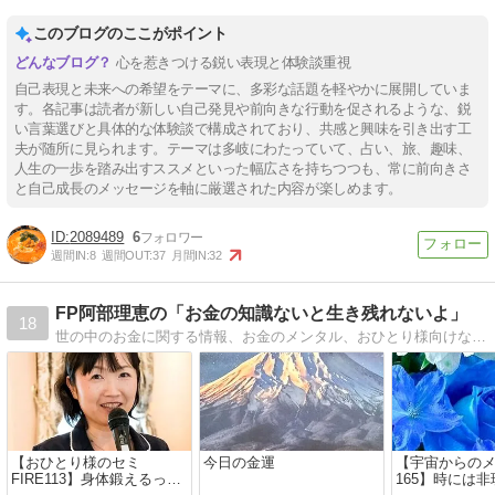
このブログのここがポイント
心を惹きつける鋭い表現と体験談重視
自己表現と未来への希望をテーマに、多彩な話題を軽やかに展開していま
す。各記事は読者が新しい自己発見や前向きな行動を促されるような、鋭
い言葉選びと具体的な体験談で構成されており、共感と興味を引き出す工
夫が随所に見られます。テーマは多岐にわたっていて、占い、旅、趣味、
人生の一歩を踏み出すススメといった幅広さを持ちつつも、常に前向きさ
と自己成長のメッセージを軸に厳選された内容が楽しめます。
2089489
6
週間IN:
8
週間OUT:
37
月間IN:
32
FP阿部理恵の「お金の知識ないと生き残れないよ」
18
世の中のお金に関する情報、お金のメンタル、おひとり様向けなど、お金に関する様々なこと発信しています。
【おひとり様のセミ
今日の金運
【宇宙からの
FIRE113】身体鍛えるって
165】時には