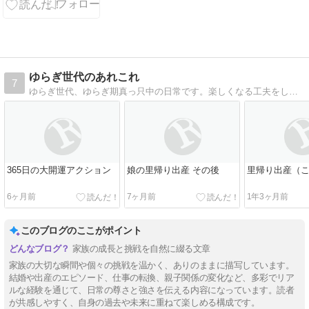
ゆらぎ世代のあれこれ
7
ゆらぎ世代、ゆらぎ期真っ只中の日常です。楽しくなる工夫をしたり、余計なことをグルグル考えてしまったりというような日常のあれこれを書いていくブログです。
365日の大開運アクション
娘の里帰り出産 その後
里帰り出産（
6ヶ月前
7ヶ月前
1年3ヶ月前
このブログのここがポイント
家族の成長と挑戦を自然に綴る文章
家族の大切な瞬間や個々の挑戦を温かく、ありのままに描写しています。
結婚や出産のエピソード、仕事の転換、親子関係の変化など、多彩でリア
ルな経験を通じて、日常の尊さと強さを伝える内容になっています。読者
が共感しやすく、自身の過去や未来に重ねて楽しめる構成です。