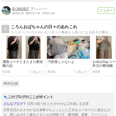
2062827
7
週間IN:
80
週間OUT:
48
月間IN:
340
ころんおばちゃんの日々のあれこれ
8
５０オーバーのたわいない日々の事春から高３になる息子の事日々のコーデお家のあれこれ などなど…日常のことと思う事をBBA目線で綴ります
通勤コーデとまたまた断捨
汚部屋じゃないよ
お休みDayコ
離の話
昨日の断捨離
5日前
6日前
9日前
#50代主婦
このブログのここがポイント
日常の気づきとささやかな工夫感じる文章
日常生活のささやかな出来事やちょっとした工夫をユーモラスに描きなが
ら、親しみやすく綴るスタイルが特徴です。断捨離、家事、ファッショ