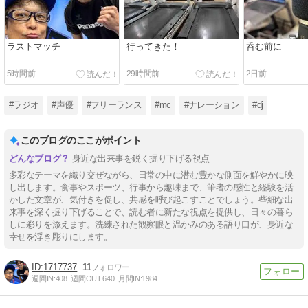
ラストマッチ
行ってきた！
呑む前に
5時間前
29時間前
2日前
#ラジオ
#声優
#フリーランス
#mc
#ナレーション
#dj
このブログのここがポイント
身近な出来事を鋭く掘り下げる視点
多彩なテーマを織り交ぜながら、日常の中に潜む豊かな側面を鮮やかに映
し出します。食事やスポーツ、行事から趣味まで、筆者の感性と経験を活
かした文章が、気付きを促し、共感を呼び起こすことでしょう。些細な出
来事を深く掘り下げることで、読む者に新たな視点を提供し、日々の暮ら
しに彩りを添えます。洗練された観察眼と温かみのある語り口が、身近な
幸せを浮き彫りにします。
1717737
11
週間IN:
408
週間OUT:
640
月間IN:
1984