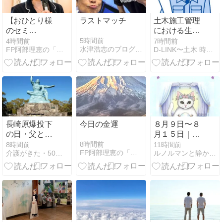
【おひとり様
ラストマッチ
土木施工管理
のセミ
における生成
FIRE113】身
AIの効果
5時間前
4時間前
7時間前
水津浩志のブログSwitch-on!&off!
FP阿部理恵の「お金の知識ないと生き残れないよ」
D-LINK〜土木 時々 オヤジBlog〜
体鍛えるって
大事なんだ！
長崎原爆投下
今日の金運
８月９日〜８
の日・父と
月１５日｜心
粛々と過ごす
を整える今週
8時間前
8時間前
11時間前
FP阿部理恵の「お金の知識ないと生き残れないよ」
介護がきた・50代から始める独身女性の仕事と生き方
ルノルマンと静かな時間
日・定例の再
のルノルマン
掲
占い