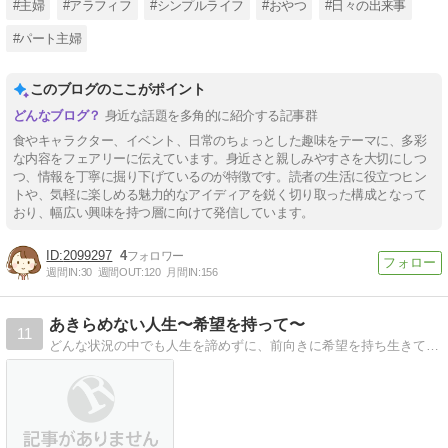
#主婦
#アラフィフ
#シンプルライフ
#おやつ
#日々の出来事
#パート主婦
このブログのここがポイント
身近な話題を多角的に紹介する記事群
食やキャラクター、イベント、日常のちょっとした趣味をテーマに、多彩
な内容をフェアリーに伝えています。身近さと親しみやすさを大切にしつ
つ、情報を丁寧に掘り下げているのが特徴です。読者の生活に役立つヒン
トや、気軽に楽しめる魅力的なアイディアを鋭く切り取った構成となって
おり、幅広い興味を持つ層に向けて発信しています。
2099297
4
週間IN:
30
週間OUT:
120
月間IN:
156
あきらめない人生〜希望を持って〜
11
どんな状況の中でも人生を諦めずに、前向きに希望を持ち生きていきたいとの思いで多くの人に読んで欲しくてブログを始めました。内容的には人間関係、世界と国内情勢、自分の感じたことを書いています。