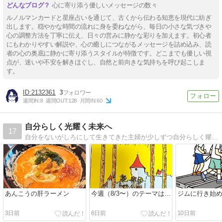
心に寄り添う優しいメッセージの数々
ルノルマンカードと星座占いを通じて、古くから伝わる知恵を現代に紡ぎ
出します。穏やかな時間の流れに身を委ねながら、毎日の小さな気づきや
心の調整方法を丁寧に伝え、日々の営みに静かな彩りを加えます。初心者
にもわかりやすい解説や、心の癒しにつながるメッセージを詰め込み、読
者の心の奥底に静かに寄り添うスタイルが特徴です。どこまでも優しい視
点が、迷いや不安を解きほぐし、自然と前向きな気持ちを呼び起こしま
す。
2132361
3
週間IN:
8
週間OUT:
128
月間IN:
60
自分らしく光耀く未来へ
17
自分をないがしろにして生きてきた主婦が少しずつ自分らしく耀けるように進化中
あんこうの肝ラーメン
今週（8/3〜）のテーマは…
ジムに行き始
3日前
6日前
10日前