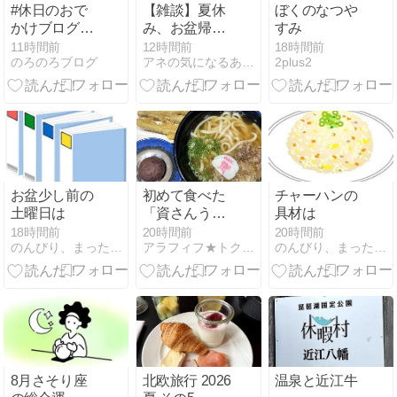
#休日のおで
【雑談】夏休
ぼくのなつや
かけブログ〜
み、お盆帰省
すみ
那須与一伝承
のシーズンで
11時間前
12時間前
18時間前
のろのろブログ
アネの気になるあれこレビュー
2plus2
館〜風薫る展
すね
示〜雲巌寺
お盆少し前の
初めて食べた
チャーハンの
土曜日は
「資さんうど
具材は
ん」にカルチ
18時間前
20時間前
20時間前
のんびり、まったりと〜
アラフィフ★トクコのお得×節約情報ブログ
のんびり、まったりと〜
ャーショッ
ク！
8月さそり座
北欧旅行 2026
温泉と近江牛