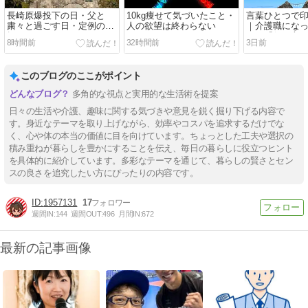
長崎原爆投下の日・父と
10kg痩せて気づいたこと・
言葉ひとつで
粛々と過ごす日・定例の再
人の欲望は終わらない
｜介護職にな
掲
じた「伝え方
8時間前
32時間前
3日前
このブログのここがポイント
多角的な視点と実用的な生活術を提案
日々の生活や介護、趣味に関する気づきや意見を鋭く掘り下げる内容で
す。身近なテーマを取り上げながら、効率やコスパを追求するだけでな
く、心や体の本当の価値に目を向けています。ちょっとした工夫や選択の
積み重ねが暮らしを豊かにすることを伝え、毎日の暮らしに役立つヒント
を具体的に紹介しています。多彩なテーマを通じて、暮らしの賢さとセン
スの良さを追究したい方にぴったりの内容です。
1957131
17
週間IN:
144
週間OUT:
496
月間IN:
672
最新の記事画像