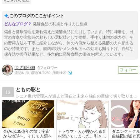
このブログのここがポイント
発酵食品の利点と作り方に焦点
備蓄と健康管理を兼ね備えた発酵食品に注目しています。特に味噌を、日
常の食卓や非常時の頼もしい選択肢として提案。手作り味噌の魅力や、そ
の習得方法を丁寧に紹介しながら、体の内側から整える発酵の力を伝える
のが特徴です。また、腸内環境やメンタル面への効果も掘り下げ、自然な
保存法や美容効果など、多角的に発酵食品の価値を解説しています。
2108099
4
週間IN:
20
週間OUT:
230
月間IN:
70
ともの彩と
13
シニア世代管理人が過去と現在と未来を独自の目線で切り取ります。株の話多めです。宇宙関連も好きです。
金(Au)135億年の旅：宇宙
トラウマ・人が轢かれる音
ダニング＝ク
から地球へ、そして人類へ
を聞いてしまった。引き寄
曲線図の嘘と