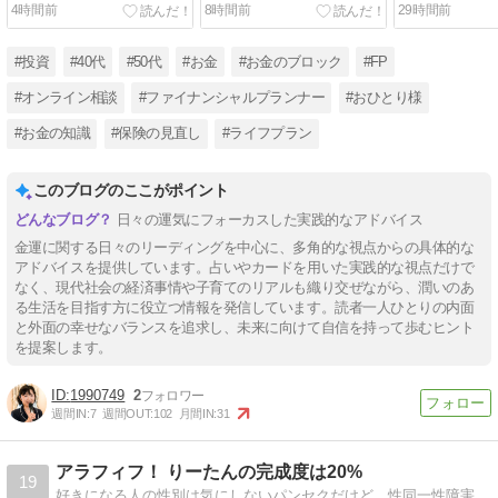
大事なんだ！
界へ
4時間前
8時間前
29時間前
#投資
#40代
#50代
#お金
#お金のブロック
#FP
#オンライン相談
#ファイナンシャルプランナー
#おひとり様
#お金の知識
#保険の見直し
#ライフプラン
このブログのここがポイント
日々の運気にフォーカスした実践的なアドバイス
金運に関する日々のリーディングを中心に、多角的な視点からの具体的な
アドバイスを提供しています。占いやカードを用いた実践的な視点だけで
なく、現代社会の経済事情や子育てのリアルも織り交ぜながら、潤いのあ
る生活を目指す方に役立つ情報を発信しています。読者一人ひとりの内面
と外面の幸せなバランスを追求し、未来に向けて自信を持って歩むヒント
を提案します。
1990749
2
週間IN:
7
週間OUT:
102
月間IN:
31
アラフィフ！ りーたんの完成度は20%
19
好きになる人の性別は気にしないパンセクだけど、性同一性障害(GID)でもある完成度低めなアラフィフの平凡な毎日。色々と浮世離れしちゃっていますが、のんびり無理せず自分らしく生きています。ダイエット中なのに気づけばごはんネタ多めかも…。