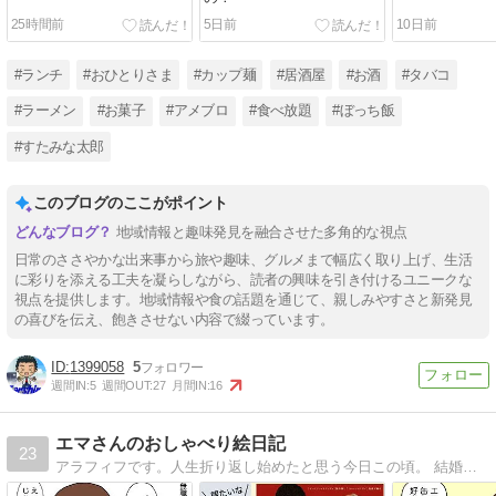
25時間前
5日前
10日前
#ランチ
#おひとりさま
#カップ麺
#居酒屋
#お酒
#タバコ
#ラーメン
#お菓子
#アメブロ
#食べ放題
#ぼっち飯
#すたみな太郎
このブログのここがポイント
地域情報と趣味発見を融合させた多角的な視点
日常のささやかな出来事から旅や趣味、グルメまで幅広く取り上げ、生活
に彩りを添える工夫を凝らしながら、読者の興味を引き付けるユニークな
視点を提供します。地域情報や食の話題を通じて、親しみやすさと新発見
の喜びを伝え、飽きさせない内容で綴っています。
1399058
5
週間IN:
5
週間OUT:
27
月間IN:
16
エマさんのおしゃべり絵日記
23
アラフィフです。人生折り返し始めたと思う今日この頃。 結婚、離婚、再婚活、再婚、介護、乳がん、ダイエット、グルメ、ペット、仕事などなど、 平凡なワタシに起こった出来事を日記&回顧話を書いてみました