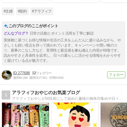
いました
#主婦
#節約
#アラフィフ
このブログのここがポイント
日常の活動とポイント活用を丁寧に解説
実体験に基づくお得な情報や生活の工夫をふんだんに盛り込みながら、や
さしくも鋭い視点を持って描かれています。キャンペーンや買い物のコ
ツ、家事のこなし方など、実用性と親近感を兼ね備えた内容が特徴です。
読みやすさと具体性を追求し、日々の暮らしに活かせる情報をわかりやす
く届けている点が魅力です。
277698
12
週間IN:
196
週間OUT:
301
月間IN:
840
アラフィフおやじのお気楽ブログ
5
アラフィフおやじが50目前にして始めた趣味の御朱印集めや日々の体験などを自由気ままに紹介するブログです。