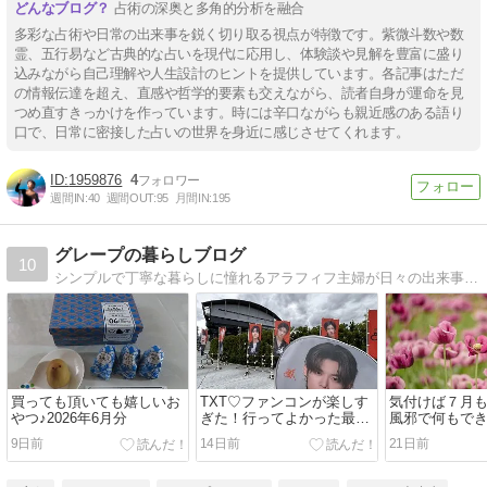
占術の深奥と多角的分析を融合
多彩な占術や日常の出来事を鋭く切り取る視点が特徴です。紫微斗数や数
霊、五行易など古典的な占いを現代に応用し、体験談や見解を豊富に盛り
込みながら自己理解や人生設計のヒントを提供しています。各記事はただ
の情報伝達を超え、直感や哲学的要素も交えながら、読者自身が運命を見
つめ直すきっかけを作っています。時には辛口ながらも親近感のある語り
口で、日常に密接した占いの世界を身近に感じさせてくれます。
1959876
4
週間IN:
40
週間OUT:
95
月間IN:
195
グレープの暮らしブログ
10
シンプルで丁寧な暮らしに憧れるアラフィフ主婦が日々の出来事を綴っています
買っても頂いても嬉しいお
TXT♡ファンコンが楽しす
気付けば７月
やつ♪2026年6月分
ぎた！行ってよかった最高
風邪で何もで
の一日
日々
9日前
14日前
21日前