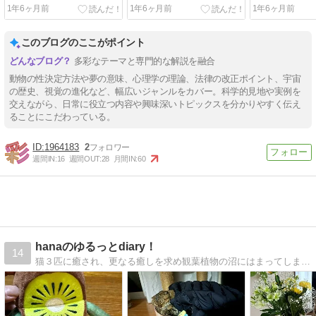
せが怖い
はこの図信じ
1年6ヶ月前
1年6ヶ月前
1年6ヶ月前
このブログのここがポイント
多彩なテーマと専門的な解説を融合
動物の性決定方法や夢の意味、心理学の理論、法律の改正ポイント、宇宙
の歴史、視覚の進化など、幅広いジャンルをカバー。科学的見地や実例を
交えながら、日常に役立つ内容や興味深いトピックスを分かりやすく伝え
ることにこだわっている。
1964183
2
週間IN:
16
週間OUT:
28
月間IN:
60
hanaのゆるっとdiary！
14
猫３匹に癒され、更なる癒しを求め観葉植物の沼にはまってしまいました。2023年は英会話とヨガをゆるく頑張る！