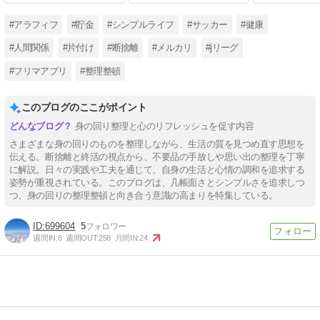
#アラフィフ
#貯金
#シンプルライフ
#サッカー
#健康
#人間関係
#片付け
#断捨離
#メルカリ
#jリーグ
#フリマアプリ
#整理整頓
このブログのここがポイント
身の回り整理と心のリフレッシュを促す内容
さまざまな身の回りのものを整理しながら、生活の質を見つめ直す思想を
伝える。断捨離と終活の視点から、不要品の手放しや思い出の整理を丁寧
に解説。日々の実践や工夫を通じて、自身の生活と心情の調和を追求する
姿勢が重視されている。このブログは、几帳面さとシンプルさを追求しつ
つ、身の回りの整理整頓と向き合う意識の高まりを特集している。
699604
5
週間IN:
6
週間OUT:
258
月間IN:
24