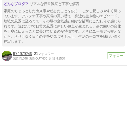
リアルな日常観察と丁寧な解説
家庭のちょっとした出来事や感じたことを鋭く、しかし親しみやすく綴っ
ています。アンテナ工事や家電の買い替え、身近な生き物のエピソード、
地域の風景に至るまで、その場の空気感と細かな描写にこだわりが感じら
れます。読むだけで日常の風景に新しい視点が生まれる、身の回りの変化
を丁寧に伝えることに長けているのが特徴です。ときにユーモアも交えな
がら、さりげなく日々の姿勢や気づきも示し、生活の一コマを味わい深く
描写します。
1979246
21
週間IN:
348
週間OUT:
636
月間IN:
1530