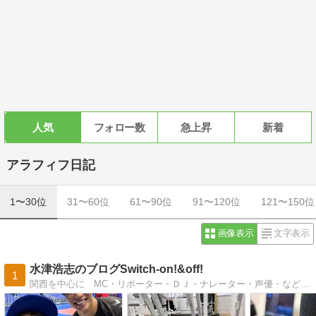
人気
フォロー数
急上昇
新着
アラフィフ日記
1〜30位
31〜60位
61〜90位
91〜120位
121〜150位
画像表示
文字表示
水津浩志のブログSwitch-on!&off!
1
関西を中心に MC・リポーター・ＤＪ・ナレーター・声優・などの仕事をしています