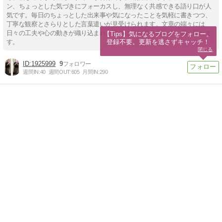
ン、ちょっとした気づきにフォーカスし、無理なく共感できる語り口が人
気です。毎日のちょっとした出来事や気になったことを気軽に書きつつ、
丁寧な観察とさらりとした言葉遣いが見受けられます。文章の端々には
日々の工夫や心の動きが織り込まれ、読者に寄り添う温かさも感じ取れま
【Tips】気になるブログをフォロー。

登録不要。更新を逃さずキャッチ！
す。
閉じる
1925999
9
週間IN:
40
週間OUT:
605
月間IN:
290