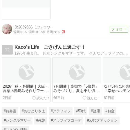
2039356
1
週間IN:
25
週間OUT:
20
月間IN:
55
Kaco's Life ごきげんに過ごす！
12
1975年生まれ。 死別シングルマザーです。 そんなアラフィフの日々や人生後半戦を”ごきげん”に過ごすためのライフハックを綴っています。
2026年秋・冬開催｜大阪・
7月開催｜高槻で「5倍麹」
なぜ5月にお味
高槻 5倍麹みそ作りワーク
みそづくり。夏を乗り切
「幸せホルモ
ショップ in 福寿舎
る、私の守り神
の深い関係
2日前
66日前
89日前
#お弁当
#おひとりさま
#アラフィフ
#50代
#健康
#お金
#シングルマザー
#死別
#アラフィフコーデ
#50代ファッション
#ごきげん活動