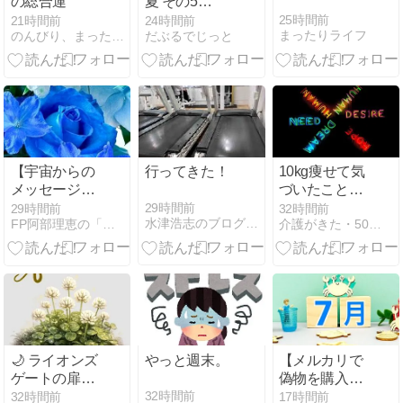
の総合運
夏 その5
Odense
25時間前
21時間前
24時間前
まったりライフ
のんびり、まったりと〜
だぶるでじっと
Denmark
【宇宙からの
行ってきた！
10kg痩せて気
メッセージ
づいたこと・
165】時には
人の欲望は終
29時間前
29時間前
32時間前
水津浩志のブログSwitch-on!&off!
FP阿部理恵の「お金の知識ないと生き残れないよ」
介護がきた・50代から始める独身女性の仕事と生き方
非現実的な世
わらない
界へ
🌙 ライオンズ
やっと週末。
【メルカリで
ゲートの扉を
偽物を購入し
ひらく｜月明
たから】7月
32時間前
32時間前
17時間前