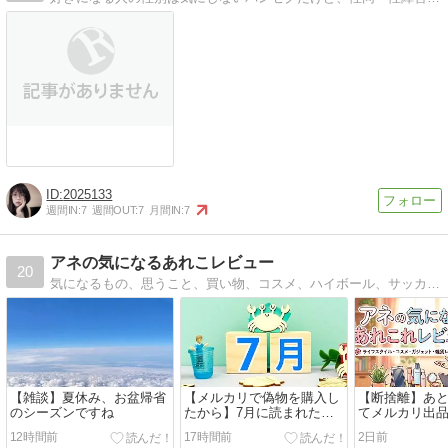
2025133
週間IN:
7
週間OUT:
7
月間IN:
7
アネの気になるあれこレビュー
20
気になるもの、思うこと、買い物、コスメ、ハイボール、サッカーの好きなアラフィフブログです
【雑談】夏休み、お盆帰省
【メルカリで偽物を購入し
【断捨離】あ
のシーズンですね
たから】7月に読まれた記
てメルカリ出
事TOP５＋α【メルカリ匿
モノ
12時間前
17時間前
2日前
名配送の品目記載まで】