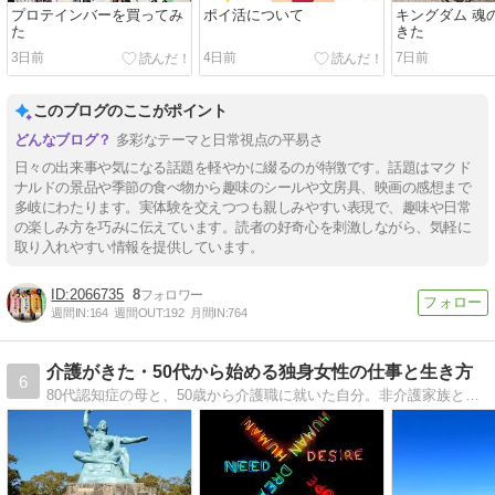
プロテインバーを買ってみ
ポイ活について
キングダム 魂
た
きた
3日前
4日前
7日前
このブログのここがポイント
多彩なテーマと日常視点の平易さ
日々の出来事や気になる話題を軽やかに綴るのが特徴です。話題はマクド
ナルドの景品や季節の食べ物から趣味のシールや文房具、映画の感想まで
多岐にわたります。実体験を交えつつも親しみやすい表現で、趣味や日常
の楽しみ方を巧みに伝えています。読者の好奇心を刺激しながら、気軽に
取り入れやすい情報を提供しています。
2066735
8
週間IN:
164
週間OUT:
192
月間IN:
764
介護がきた・50代から始める独身女性の仕事と生き方
6
80代認知症の母と、50歳から介護職に就いた自分。非介護家族と介護職、両方から考える日常。