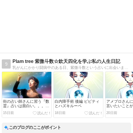
Plam tree 紫微斗数☆欽天四化を学ぶ私の人生日記
9
乳がんにかかり闘病中のある日、紫微斗数という占いに出会いました。そして極めてみたいと思いました。日常の出来事、過去の思い出を綴っています。
街の占い師さんに習う『数
白内障手術 後編 ビビティ
アメブロさん
霊』占いは面白い。。。美
とハズキルーペ
言いたいこと
輪明宏さんと愛の讃歌
れど…
15日前
18日前
20日前
このブログのここがポイント