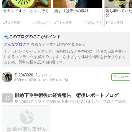
セカンドオピニオンに行く
始まりは夜中の嘔吐
落ち着いてい
発
1年1ヶ月前
1年2ヶ月前
1年2ヶ月前
このブログのここがポイント
多彩なテーマと日常の発見を紹介
ショッピングやペットのケア、海外旅行などを中心に、読者の日常を豊か
にするコンテンツを届けています。さまざまな体験や情報をわかりやすく
まとめ、興味の幅を広げる内容です。
2043926
2
週間IN:
16
週間OUT:
128
月間IN:
56
眼瞼下垂手術後の経過報告 術後レポートブログ
15
奥二重のアラフィフが眼瞼下垂手術を受けました。ブログで経過報告をしています。