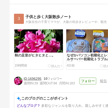
子供と歩く大阪散歩ノート
3
秋の足音がヒタヒタと…。
なぜかパソコン初期化とレ
ルサーバー初期化トラブル
時期に発生
15時間前
4日前
1696295
10
報告
週間IN:
39
週間OUT:
84
月間IN:
183
このブログのここがポイント
11年前の今日の写真が出てき
多彩なジャンルを取り入れ、親しみやすく
て思ったこと。