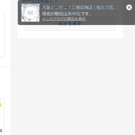
カールは何あじ？
カールの販売も東日本では終わるようですな。大阪でも大人気のスナック菓子でが、皆さんはなに味が好きですか？大阪では絶対うすあじやと思うのですが。
大阪どこ行こ？三都恋物語 | 地元で恋する人を応援するブログ
現在の順位は
第40位
です。
≫
このブログの順位を表示
続きを表示
ス