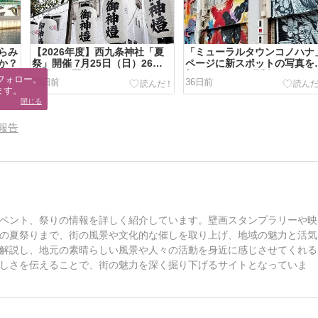
らみ
【2026年度】西九条神社「夏
「ミューラルタウンコノハナ
か？
祭」開催 7月25日（日）26日
ページに新スポットの写真を
（月）に開催
加しました（7月版）
フォロー。

28日前
36日前
ます。
閉じる
報告
ベント、祭りの情報を詳しく紹介しています。壁画スタンプラリーや映
の夏祭りまで、街の風景や文化的な催しを取り上げ、地域の魅力と活気
解説し、地元の素晴らしい風景や人々の活動を身近に感じさせてくれる
しさを伝えることで、街の魅力を深く掘り下げるサイトとなっていま