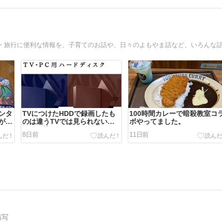
ンタ
TVにつけたHDDで録画したも
100時間カレーで暗殺教室コ
が同
のは違うTVでは見られないと
ボやってました。
は…（泣）
8日前
11日前
描写