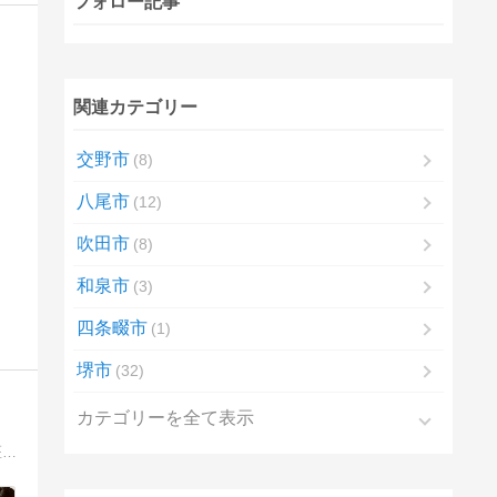
フォロー記事
関連カテゴリー
交野市
8
八尾市
12
吹田市
8
和泉市
3
四条畷市
1
堺市
32
カテゴリーを全て表示
大阪市淀川区（十三・西中島・東三国ほか）の最新ニュースと暮らし情報を届ける地域メディア。開店閉店・まちの変化から子育て・医療・行政手続きまで、淀川区で暮らす人の目線でわかりやすくお届けします。