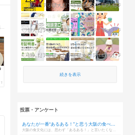
大阪在住の子育てママが、大阪の街歩きレビューや、観光・旅行に便利な情報を、子育てのお話や、日々のよもやま話など、いろんな話に脱線しながら、ご紹介しています。
ラ
続きを表示
投票・アンケート
あなたが一番“あるある！”と思う大阪の食べ物ネタはどれ？
大阪の食文化には、思わず「あるある！」と言いたくなる独特の魅力があります。 あなたが一番共感する“食べ物あるある”は？