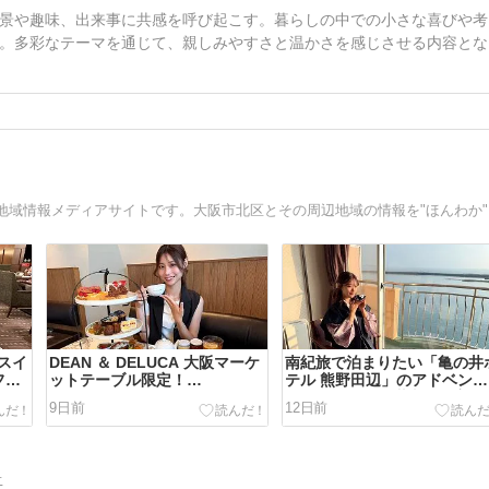
景や趣味、出来事に共感を呼び起こす。暮らしの中での小さな喜びや考
。多彩なテーマを通じて、親しみやすさと温かさを感じさせる内容とな
「大阪
スイ
DEAN ＆ DELUCA 大阪マーケ
南紀旅で泊まりたい「亀の井
フタ
ットテーブル限定！
テル 熊野田辺」のアドベンチ
トロ
『Tangentes』監修のアフタ
ャーワールドを満喫する宿泊
9日前
12日前
大阪
ヌーンティーが新登場♪【6/28
ランが登場♪
～】
告