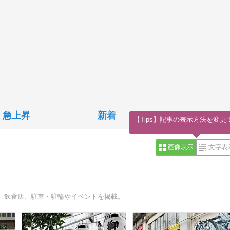
急上昇
新着
【Tips】記事の表示方法を変更
画像表示
文字表
。飲食店、駐車・駐輪やイベントを掲載。