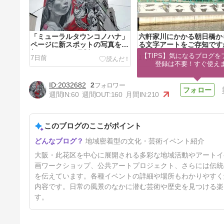
「ミューラルタウンコノハナ」
六軒家川にかかる朝日橋か
ページに新スポットの写真を追
る文字アートをご存知です
加しました（8月版）
【TIPS】気になるブログを
7日前
17日前
登録は不要！すぐ使え
2032682
2
週間IN:
60
週間OUT:
160
月間IN:
210
このブログのここがポイント
大阪・西九条を舞台に映画製作
地域密着型の文化・芸術イベント紹介
のワークショップを開催
71日前
大阪・此花区を中心に展開される多彩な地域活動やアートイ
画ワークショップ、公共アートプロジェクト、さらには伝統
を伝えています。各種イベントの詳細や場所もわかりやすく
内容です。日常の風景のなかに潜む芸術や歴史を見つける楽
す。