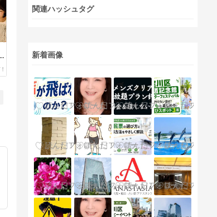
関連ハッシュタグ
新着画像
は
た