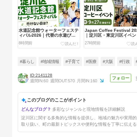
水道記念館ウォーターフェステ
Japan Coffee Festival 2
ィバル2026｜代替の水遊び候
｜淀川区・東淀川区イベン
補3か所まとめ
報
8時間前
27時間前
#暮らし
#地域情報
#子育て
#医療
#大阪
#行政
2141128
週間IN:
60
週間OUT:
570
月間IN:
160
【十三駅】ガチャガチャ新店が
オープン予定｜マツモトキヨシ
向かいの跡地の様子
このブログのここがポイント
2日前
多彩なジャンルと現地情報を詳細解説
淀川区に関する多角的な情報を提供し、地域の魅力や実用的
取り扱い、町の最新トピックスや便利な情報を丁寧に伝える