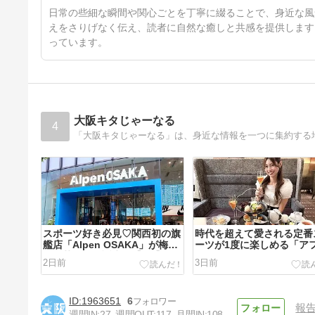
15日前
日常の些細な瞬間や関心ごとを丁寧に綴ることで、身近な風
えをさりげなく伝え、読者に自然な癒しと共感を提供します
っています。
大阪キタじゃーなる
4
スポーツ好き必見♡関西初の旗
時代を超えて愛される定番
艦店「Alpen OSAKA」が梅
ーツが1度に楽しめる「ア
田・茶屋町に誕生！【8/7】
ヌーンティーセット ～レ
2日前
3日前
～」＠ホテルグランヴィア
【7/1～9/30】
1963651
6
報
週間IN:
27
週間OUT:
117
月間IN:
108