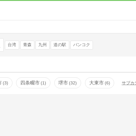
検索
台湾
青森
九州
道の駅
バンコク
市
四条畷市
堺市
大東市
3
1
32
6
サブカ