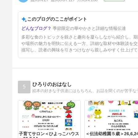
このブログのここがポイント
メルキュール和歌山串本リゾー
季節限定の華やかさと詳細な情報伝達
ト＆スパで海と光に包まれるご
褒美ステイ♡夏限定のウニラン
12日前
多彩な食のトピックを鋭さと趣向を凝らしながら紹介し、期
プ作り体験プランが登場♪
や場所の魅力を明快に伝える一方、詳細な取材や体験談を交
描写し、読者の興味を引きつけながら親しみやすく仕上げて
ひろりのおはなし
5
絵本の好きな子供達にはもちろん、お話を聞くのが苦手な
子育てサロン＜ひよっこハウス
＜伝法幼稚園５歳＞26,6,2