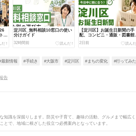
026
淀川区_無料相談10窓口の使い
【淀川区】お誕生日新聞の手
ト速
分けガイド
配、コンビニ・通販・図書館
どう違う？
32時間前
2日前
#最新情報
#手続き
#大阪市
#淀川区
#まちの変化
#行ってみ
報告
な知識を深掘りします。防災や子育て、趣味の活動、グルメまで幅広く
ことで、地域に根ざした役立つ必携案内となっています。