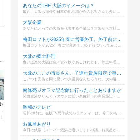
あなたのTHE 大阪のイメージは？
最近、大阪も海外や日本の他地域からのお客さんも多いな。大阪人、日本の他地域の皆さん、海外の方、誰でもいいので、大阪と聞くと、これを思いだすというものを選んでください。
大阪企業
あなたにとっての大阪を代表する企業は？大阪から本社を移転した企業は省いています。また、選択肢の企業は上場企業だけではありません。
梅田ロフトが2025年春に営業終了。終了前に行ってみようとおもいますか？
梅田ロフトが2025年春に営業終了。終了前に行ってみようとおもいますか？
大阪の郷土料理
キタじゃーなる」は、身近な情報を一つに集約する地域情報メディアサイトです。大阪市北区とその周辺地域の情報を"ほんわか"と配信していきます。毎週、星座占いを更新！
食い道楽の大阪は色々食べ物があるけれども、郷土料理ってなんだろう？その他を選んだ方は具体的な名前も書いてください。
大阪のここの市長さん、子連れ貴族限定で毎月5億円ばら蒔くとの事
こいつも安倍と同じ思いつき議員なんだろうね。次の選挙では間違いなく落ちるでしょう。投票者の大半が高齢者なんだから。
南條亮ジオラマ記念館に行ったことありますか
関西空港やりんくうタウンに近い泉佐野市の商業施設・いこらもーるの一角にある無料のジオラマ展示場です。日本の庶民生活の歴史をテーマにしたジオラマが展示されています。
ホ
昭和のテレビ
昭和の時代、在版TV局作成のバラエティーは、今日のものとは比較にならんぐらいおもろかった。あなたのお気に入りの番組は？
プ
お風呂あがり
今日は銭湯（スーパー銭湯と違います）の話。お風呂からあがったら冷たいもん飲むのが子供の時は楽しみ。皆さんは何が好きですか？大阪では、銭湯というと「いかるが牛乳」系がほぼ支配的でしたが（笑）。