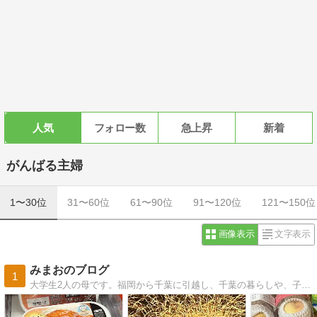
人気
フォロー数
急上昇
新着
がんばる主婦
1〜30位
31〜60位
61〜90位
91〜120位
121〜150位
画像表示
文字表示
みまおのブログ
1
大学生2人の母です。福岡から千葉に引越し、千葉の暮らしや、子供達のこと、仕事のことなど綴っていきます。