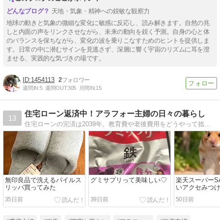
天地・気象・精神への鋭敏な観察力
地球の動きと気象の微細な変化に敏感に反応し、読み解きます。自然の兆
しと内面の声をリンクさせながら、未来の動向を鋭く予測。自身の心と体
のバランスを保ちながら、変化の波を乗りこなすためのヒントを提供しま
す。日常の中に潜むサインを見逃さず、深層に響く宇宙のリズムに耳を澄
ませる、実践的な気づきの場です。
1454113
2
週間IN:
5
週間OUT:
305
月間IN:
15
住宅ローン返済中！アラフォー主婦の日々の暮らし
13
住宅ローンの完済は2039年。教育費や老後費用をどうやって捻出するか考えながら生活していこう。
無印良品で洗えるパイルス
グミサプリって美味しい♡
楽天スーパーS
リッパ買ってみた
いアクセみつ
35日前
39日前
50日前