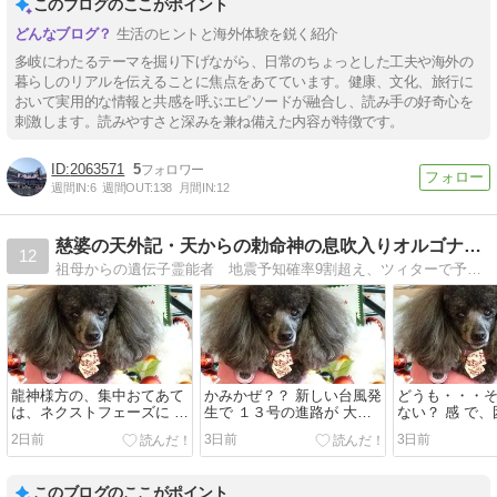
このブログのここがポイント
生活のヒントと海外体験を鋭く紹介
多岐にわたるテーマを掘り下げながら、日常のちょっとした工夫や海外の
暮らしのリアルを伝えることに焦点をあてています。健康、文化、旅行に
おいて実用的な情報と共感を呼ぶエピソードが融合し、読み手の好奇心を
刺激します。読みやすさと深みを兼ね備えた内容が特徴です。
2063571
5
週間IN:
6
週間OUT:
138
月間IN:
12
慈婆の天外記・天からの勅命神の息吹入りオルゴナイト
12
祖母からの遺伝子霊能者 地震予知確率9割超え、ツィターで予測書いてます。龍神様と仲良しで、勅命により、「神の息吹入りオルゴナイト」制作販売も
龍神様方の、集中おてあて
かみかぜ？？ 新しい台風発
どうも・・・
は、ネクストフェーズに 入
生で １３号の進路が 大陸
ない？ 感 で
りそう・・・
側に ！！！
2日前
3日前
3日前
このブログのここがポイント