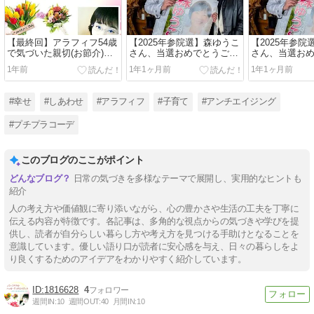
【最終回】アラフィフ54歳
【2025年参院選】森ゆうこ
【2025年参
で気づいた親切(お節介)を
さん、当選おめでとうござ
さん、当選お
やめる勇気と幸せの概念
います
います
1年前
1年1ヶ月前
1年1ヶ月前
#幸せ
#しあわせ
#アラフィフ
#子育て
#アンチエイジング
#プチプラコーデ
このブログのここがポイント
日常の気づきを多様なテーマで展開し、実用的なヒントも
紹介
人の考え方や価値観に寄り添いながら、心の豊かさや生活の工夫を丁寧に
伝える内容が特徴です。各記事は、多角的な視点からの気づきや学びを提
供し、読者が自分らしい暮らし方や考え方を見つける手助けとなることを
意識しています。優しい語り口が読者に安心感を与え、日々の暮らしをよ
り良くするためのアイデアをわかりやすく紹介しています。
1816628
4
週間IN:
10
週間OUT:
40
月間IN:
10