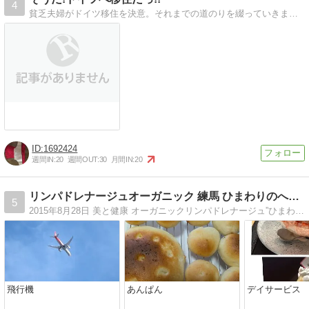
4
貧乏夫婦がドイツ移住を決意。それまでの道のりを綴っていきます。
1692424
週間IN:
20
週間OUT:
30
月間IN:
20
リンパドレナージュオーガニック 練馬 ひまわりのへや”ブログ
5
2015年8月28日 美と健康 オーガニックリンパドレナージュ”ひまわりのへや”を自宅にオープンしました リンパドレナージュ フ…
飛行機
あんぱん
デイサービス