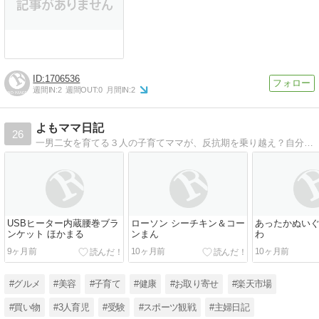
1706536
週間IN:
2
週間OUT:
0
月間IN:
2
よもママ日記
26
一男二女を育てる３人の子育てママが、反抗期を乗り越え？自分時間を求める日々で感じたこと、気になったことなどのよもやまを書いています。子ども達が小さい頃からテレワーク民で現在はアルバイトも併用中。
USBヒーター内蔵腰巻ブラ
ローソン シーチキン＆コー
あったかぬいぐ
ンケット ほかまる
ンまん
わ
9ヶ月前
10ヶ月前
10ヶ月前
#グルメ
#美容
#子育て
#健康
#お取り寄せ
#楽天市場
#買い物
#3人育児
#受験
#スポーツ観戦
#主婦日記