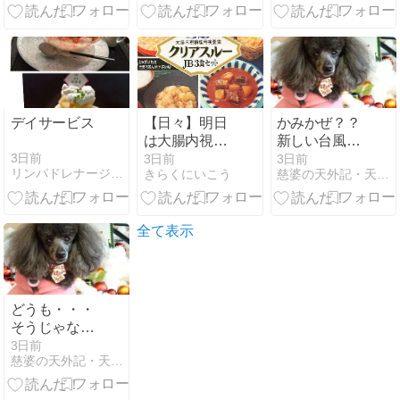
日プラン
デイサービス
【日々】明日
かみかぜ？？
は大腸内視鏡
新しい台風発
検査
生で １３号の
3日前
3日前
3日前
リンパドレナージュオーガニック 練馬 ひまわりのへや”ブログ
きらくにいこう
慈婆の天外記・天からの勅命神の息吹入りオルゴナイト
進路が 大陸側
に ！！！
全て表示
どうも・・・
そうじゃない
ない？ 感 で、
3日前
慈婆の天外記・天からの勅命神の息吹入りオルゴナイト
困惑中