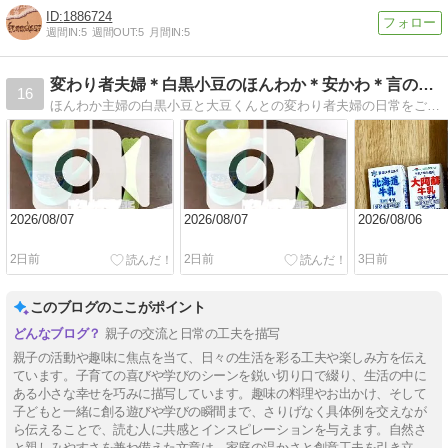
1886724
週間IN:
5
週間OUT:
5
月間IN:
5
変わり者夫婦＊白黒小豆のほんわか＊安かわ＊言の葉＊のーと
16
ほんわか主婦の白黒小豆と大豆くんとの変わり者夫婦の日常をご紹介します。
2026/08/07
2026/08/07
2026/08/06
2日前
2日前
3日前
このブログのここがポイント
親子の交流と日常の工夫を描写
親子の活動や趣味に焦点を当て、日々の生活を彩る工夫や楽しみ方を伝え
ています。子育ての喜びや学びのシーンを鋭い切り口で綴り、生活の中に
ある小さな幸せを巧みに描写しています。趣味の料理やお出かけ、そして
子どもと一緒に創る遊びや学びの瞬間まで、さりげなく具体例を交えなが
ら伝えることで、読む人に共感とインスピレーションを与えます。自然さ
と親しみやすさを兼ね備えた文章は、家庭の温かさと創意工夫を引き立