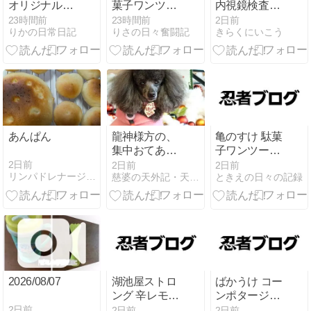
オリジナルの
菓子ワンツー
内視鏡検査と
味わい
スリーセット
色々
23時間前
23時間前
2日前
りかの日常日記
りさの日々奮闘記
きらくにいこう
あんぱん
龍神様方の、
亀のすけ 駄菓
集中おてあて
子ワンツース
は、ネクスト
リーセット
2日前
2日前
2日前
リンパドレナージュオーガニック 練馬 ひまわりのへや”ブログ
慈婆の天外記・天からの勅命神の息吹入りオルゴナイト
ときえの日々の記録
フェーズに 入
りそう・・・
2026/08/07
湖池屋ストロ
ばかうけ コー
ング 辛レモン
ンポタージュ
の日常
味の日常
2日前
2日前
2日前