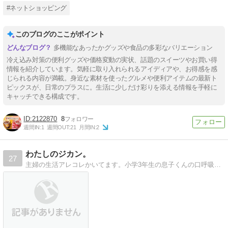
#ネットショッピング
このブログのここがポイント
多機能なあったかグッズや食品の多彩なバリエーション
冷え込み対策の便利グッズや価格変動の実状、話題のスイーツやお買い得
情報を紹介しています。気軽に取り入れられるアイディアや、お得感を感
じられる内容が満載。身近な素材を使ったグルメや便利アイテムの最新ト
ピックスが、日常のプラスに。生活に少しだけ彩りを添える情報を手軽に
キャッチできる構成です。
2122870
8
週間IN:
1
週間OUT:
21
月間IN:
2
わたしのジカン。
27
主婦の生活アレコレかいてます。小学3年生の息子くんの口呼吸の改善中心のブログです