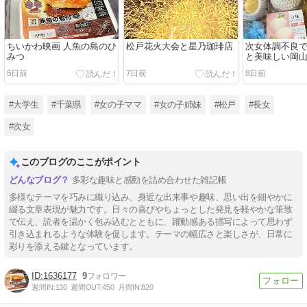
ちいかわ映画 人魚の島のひ
松戸花火大会と星乃珈琲店
次女体調不良で
みつ
と美味しい岡
6日前
7日前
8日前
#大学生
#千葉県
#女の子ママ
#女の子姉妹
#松戸
#長女
#次女
このブログのここがポイント
多彩な趣味と感動を詰め合わせた雑記帳
多様なテーマを巧みに織り込み、身近な出来事や趣味、思い出を細やかに
綴る文章表現が魅力です。日々の喜びやちょっとした発見を軽やかな筆致
で伝え、読者を温かく包み込むとともに、躍動感ある描写によって思わず
引き込まれるような体験を促します。テーマの幅広さと楽しさが、日常に
彩りを添える鍵となっています。
1636177
9
週間IN:
130
週間OUT:
450
月間IN:
820