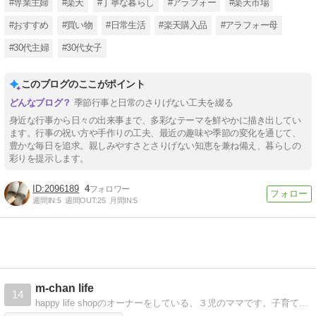
#専業主婦
#楽天
#丁寧な暮らし
#アラフォー
#楽天市場
#おすすめ
#買い物
#日常生活
#楽天購入品
#アラフォー母
#30代主婦
#30代女子
このブログのここがポイント
季節行事と日常のさりげない工夫を綴る
身近な行事から日々の出来事まで、多彩なテーマを鮮やかに描き出してい
ます。行事の祝い方や手作りの工夫、最近の趣味や季節の変化を通じて、
豊かな毎日を追求。親しみやすさとさりげない知恵を兼ね備え、暮らしの
彩りを提示します。
2096189
4
週間IN:
5
週間OUT:
25
月間IN:
5
m-chan life
14
happy life shopのオーナーをしている、３児のママです。子育て・ｓｈｏｐ・ときどき自分