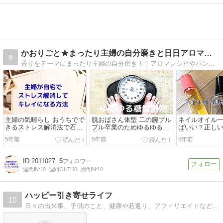
かおりごと★まったり主婦の自分磨きと日日アロマ【ヒロブロ】
9
香りをテーマにまったり主婦の自分磨き！！アロマレシピやハンドケアやコスメまでキレイの情報発信します。
主婦の気晴らし おうちでで
脱おばさん体型 二の腕プル
ネイルオイル
きるストレス解消法で石田
プル卒業のためゆるゆる糖
ばいい？正し
ゆり子になろう
質制限はじめました
場所について
5年前
5年前
5年前
2011027
5
週間IN:
10
週間OUT:
10
月間IN:
10
ハッピー引き寄せライフ
10
日々の出来事、子供のこと、健康や若返り、アフィリエイトなどなどグータラだけどゆっくり楽しみながら、書いています。