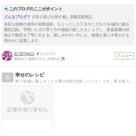
このブログのここがポイント
日常の喜びを映す癒し系園芸観察記
多彩な植物の成長や収穫過程、ちょっとした工夫やこだわりを端的に綴る
園芸記録。手間いらずの育て方や植栽の楽しさをシェアし、家庭菜園や鉢
植えの愉悦を丁寧に伝える。親しみやすい中にも、植物と暮らす豊かさを
穏やかに提案します。
2074413
4
週間IN:
3
週間OUT:
21
月間IN:
9
幸せのレシピ
20
悠々自適に暮らすことが夢の40代主婦（パート）です。私が私らしく、毎日楽しく生活していけるように試行錯誤しています。趣味の事などたくさんの事を発信していきた