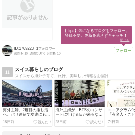
【Tips】気になるブログをフォロー。

登録不要。更新を逃さずキャッチ！
閉じる
1769223
1
週間IN:
10
週間OUT:
0
月間IN:
10
スイス暮らしのブログ
11
スイスから海外子育て、旅行、美味しい情報をお届け
海外主婦、2度目の推し活
海外主婦が、BTSのコンサ
エニアグラム9
へ。パリ遠征で友達にもら
ートに行ける日が来るなん
「有名人・こ
った奇跡の最前列
て思わなかった
えてみた——
18日前
28日前
74日前
れ？