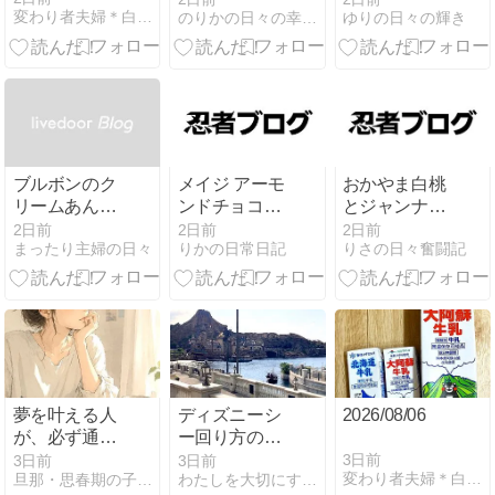
変わり者夫婦＊白黒小豆のほんわか＊安かわ＊言の葉＊のーと
のりかの日々の幸せ日記
ゆりの日々の輝き
ブルボンのク
メイジ アーモ
おかやま白桃
リームあんぱ
ンドチョコレ
とジャンナプ
んモーモーバ
ートの味わい
リンセットの
2日前
2日前
2日前
まったり主婦の日々
りかの日常日記
りさの日々奮闘記
ニラ
味わい
夢を叶える人
ディズニーシ
2026/08/06
が、必ず通る
ー回り方のコ
「怖さ」。
ツ｜子連れで
3日前
3日前
3日前
変わり者夫婦＊白黒小豆のほんわか＊安かわ＊言の葉＊のーと
旦那・思春期の子供と仲良くなる・占い師みわ的方法
わたしを大切にする暮らし方
13個乗れた1