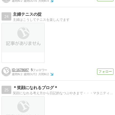
週間IN:
2
週間OUT:
6
月間IN:
4
主婦テニスの掟
24
主婦はこうしてテニスを楽しんでます
1678687
5
週間IN:
2
週間OUT:
2
月間IN:
2
＊笑顔になれるブログ＊
25
笑顔になれる考え方から日記的なつぶやきまで・・・マタニティライフを送る神戸人の綴るブログ