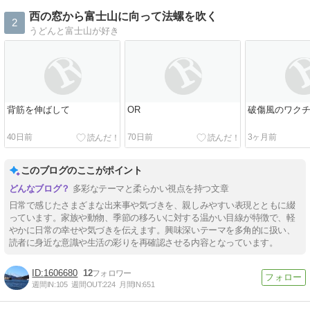
西の窓から富士山に向って法螺を吹く
2
うどんと富士山が好き
背筋を伸ばして
OR
破傷風のワク
40日前
70日前
3ヶ月前
このブログのここがポイント
多彩なテーマと柔らかい視点を持つ文章
日常で感じたさまざまな出来事や気づきを、親しみやすい表現とともに綴
っています。家族や動物、季節の移ろいに対する温かい目線が特徴で、軽
やかに日常の幸せや気づきを伝えます。興味深いテーマを多角的に扱い、
読者に身近な意識や生活の彩りを再確認させる内容となっています。
1606680
12
週間IN:
105
週間OUT:
224
月間IN:
651