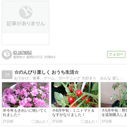
1878052
週間IN:
4
週間OUT:
12
月間IN:
4
☆のんびり楽しく おうち生活☆
19
おでかけ、食事、ゲーム、ガーデニング 大好き☆ みんな 楽しい毎日になりますように☆
🌸今年もきれいに咲いてく
🍅6月中旬：ミニトマト＆
🍅5月中旬：
れました✨️
なすがなりました！
を追加購入し
27日前
27日前
27日前