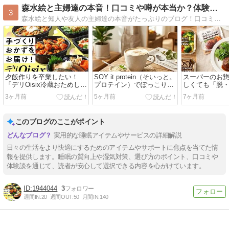
森水絵と主婦達の本音！口コミや噂が本当か？体験チェック！
3
森水絵と知人や友人の主婦達の本音がたっぷりのブログ！口コミや噂が本当なのか？嘘がないのか？体験談も交えて真摯にチェックで家族が楽しく健康に過ごせる人生を目指し…
夕飯作りを卒業したい！
SOY it protein（そいっと。
スーパーのお
「デリOisix冷蔵おためしセ
プロテイン）でぽっこりお
しくても「脱
ット」を主婦が狙う5つの
腹も卒業！お腹の脂肪を減
叶える作り置き
3ヶ月前
5ヶ月前
7ヶ月前
理由とメリット
らす
最強ルール
このブログのここがポイント
実用的な睡眠アイテムやサービスの詳細解説
日々の生活をより快適にするためのアイテムやサポートに焦点を当てた情
報を提供します。睡眠の質向上や湿気対策、選び方のポイント、口コミや
体験談を通じて、読者が安心して選択できる内容を心がけています。
1944044
3
週間IN:
20
週間OUT:
50
月間IN:
140