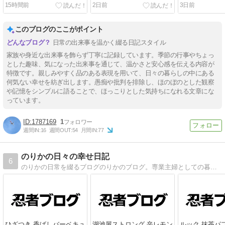
15時間前
2日前
3日前
このブログのここがポイント
日常の出来事を温かく綴る日記スタイル
家族や身近な出来事を飾らず丁寧に記録しています。季節の行事やちょっ
とした趣味、気になった出来事を通じて、温かさと安心感を伝える内容が
特徴です。親しみやすく品のある表現を用いて、日々の暮らしの中にある
何気ない幸せを紡ぎ出します。愚痴や批判を排除し、ほのぼのとした観察
や記憶をシンプルに語ることで、ほっこりとした気持ちになれる文章にな
っています。
1787169
1
週間IN:
16
週間OUT:
54
月間IN:
77
のりかの日々の幸せ日記
6
のりかの日常を綴るブログのりかのブログ。専業主婦としての暮らしや子育て、料理、インテリアなど、さまざまなテーマを取り上げています。実用的な情報やアイデア、時には笑いと感動も詰まったコンテンツをお届けします。のりかと一緒に日々を楽しく過ごして
ひざつき 香ばしバーベキュ
湖池屋ストロング 辛レモン
ルック 抹茶パ