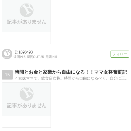
1698493
週間IN:
5
週間OUT:
25
月間IN:
5
時間とお金と家業から自由になる！！ママ女将奮闘記
15
４姉妹ママで、飲食店女将。時間から自由になるべく、自分に正直でいられるように、新しい生き方を模索しながら邁進中！！