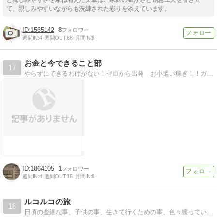
て、親しみやすいながらも洗練された彩りを添えています。
1565142
8
週間IN:
4
週間OUT:
68
月間IN:
8
お金と今できること部
17
やらずにできるわけがない！ゼロから出発 お小遣い稼ぎ！！ガラ主婦（ガラパゴス主婦）の挑戦！！
1864105
1
週間IN:
4
週間OUT:
16
月間IN:
8
ルコルコの旅
18
日頃の些細な事、子供の事、生きて行くための事、色々綴っています。どうぞ、お立ち寄りください。宜しくお願いします。