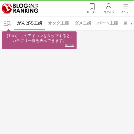
リーダー
ログイン
メニュー
がんばる主婦
オタク主婦
ダメ主婦
パート主婦
兼業
【Tips】このアイコンをタップすると、

カテゴリ一覧を表示できます。
閉じる