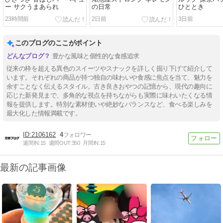
ー サクうまあられ
の日常
ひととき
23時間前
2日前
3日前
このブログのここがポイント
豊かな風味と個性的な食感追求
従来の枠を超える異色のスイーツやスナックを詳しく掘り下げて紹介して
います。それぞれの商品が持つ独自の味わいや食感に焦点を当て、魅力を
余すことなく伝えるスタイル。古き良きおやつの記憶から、現代の趣向に
応じた新発見まで、多角的な視点を持ちながらも実際に味わいたくなる情
報を提供します。特別な素材使いや絶妙なバランスなど、食べる楽しみを
最大化した情報満載です。
2106162
4
週間IN:
15
週間OUT:
350
月間IN:
15
最新の記事画像