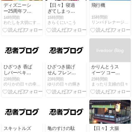
ディズニーシ
【日々】寝過
飛行機
ー25周年フー
ぎてしまった
ド｜下調べせ
１日
15時間前
14時間前
15時間前
リンパドレナージュオーガニック 練馬 ひまわりのへや”ブログ
わたしを大切にする暮らし方
きらくにいこう
ず失敗した私
の正直レビュ
ー
ひざつき 香ば
ひざつき揚げ
かりんとうス
しバーベキュ
せん フレンチ
イーツ コーヒ
ー サクうまあ
サラダの日常
ー味のひとく
23時間前
23時間前
23時間前
のりかの日々の幸せ日記
ゆりの日々の輝き
まったり主婦の日々
られ
ち
スキットルズ
亀のすけの駄
【日々】大腸