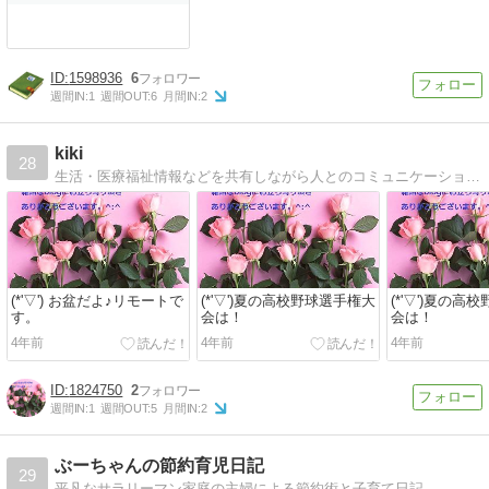
1598936
6
週間IN:
1
週間OUT:
6
月間IN:
2
kiki
28
生活・医療福祉情報などを共有しながら人とのコミュニケーションを大切するホットなページで有れば良いと考えて掲載しています。
(*'▽') お盆だよ♪リモートで
(*'▽')夏の高校野球選手権大
(*'▽')夏の高
す。
会は！
会は！
4年前
4年前
4年前
1824750
2
週間IN:
1
週間OUT:
5
月間IN:
2
ぶーちゃんの節約育児日記
29
平凡なサラリーマン家庭の主婦による節約術と子育て日記。