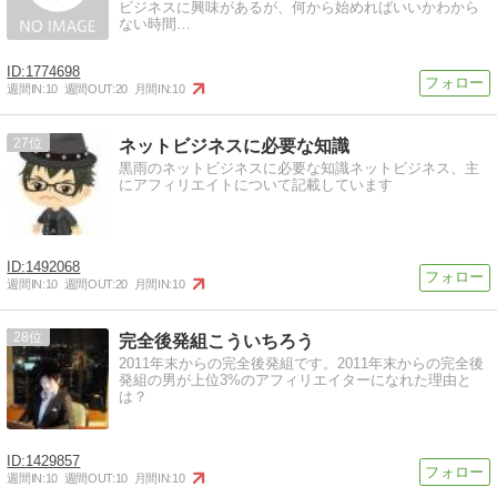
ビジネスに興味があるが、何から始めればいいかわから
ない時間…
1774698
週間IN:
10
週間OUT:
20
月間IN:
10
27
ネットビジネスに必要な知識
黒雨のネットビジネスに必要な知識ネットビジネス、主
にアフィリエイトについて記載しています
1492068
週間IN:
10
週間OUT:
20
月間IN:
10
28
完全後発組こういちろう
2011年末からの完全後発組です。2011年末からの完全後
発組の男が上位3%のアフィリエイターになれた理由と
は？
1429857
週間IN:
10
週間OUT:
10
月間IN:
10