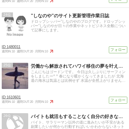
週間IN:
10
週間OUT:
20
月間IN:
10
24
”しなのや”のサイト更新管理作業日誌
ドロップシッパー”しなのやのブログです。ドロップシッ
パー”しなのやが日々の作業やネットビジネス全般につい
て記事にします。
1480011
週間IN:
10
週間OUT:
20
月間IN:
10
25
労働から解放されてハワイ移住の夢を叶えるブログ | 6年勤…
こんにちはゴードンです。 今日は久しぶりにサーフィン
をしましたー^ ^ 春になり暖かくなってきましたが 北海
道の海水は気温とは比例せず 水温が全然上がりません…
1610601
週間IN:
10
週間OUT:
20
月間IN:
10
26
バイトも就活もすることなく自分の好きなことを活かし毎月30…
バイト、サラリーマン以外の道に進みたいが不安がある
副業したいが何から行動すればいいかわからないネット