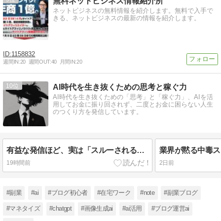
無料ネットビジネス情報紹介所
ネットビジネスの無料情報を紹介します。無料で入手で
きる、ネットビジネスの最新の情報を紹介します。
1158832
週間IN:
20
週間OUT:
40
月間IN:
20
10
AI時代を生き抜くための思考と稼ぐ力
AI時代を生き抜くための「思考」と「稼ぐ力」、AIを活
用してお金に振り回されず、二度とお金に困らない人生
のつくり方を発信しています。
有益な発信ほど、実は「スルーされる。」今すぐ捨てるべき常識。
19時間前
2日前
#副業
#ai
#ブログ初心者
#在宅ワーク
#note
#副業ブログ
#マネタイズ
#chatgpt
#画像生成ai
#ai活用
#ブログ運営ai