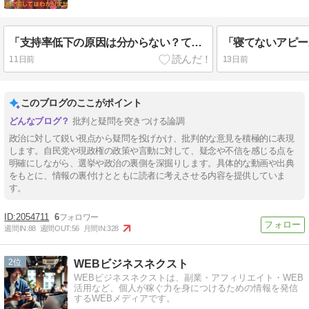
「支持率低下の原因は分からない？て事は国民の為に何をやったら良いのかわからんって事じゃん」
11日前
13日前
このブログのここがポイント
批判と疑問を突きつける論調
政治に対して鋭い視点から疑問を投げかけ、批判的な意見を積極的に表現
します。自民党や現政権の政策や言動に対して、疑念や不信を感じる点を
明確にしながら、選挙や政治の裏側を深掘りします。具体的な動画や出典
をもとに、情報の裏付けとともに読者に考えさせる内容を提供していま
す。
2054711
6
週間IN:
88
週間OUT:
56
月間IN:
328
2
WEBビジネスネクスト
WEBビジネスネクストは、副業・アフィリエイト・WEB
活用など、個人が稼ぐ力を身につけるための情報を発信
するWEBメディアです。