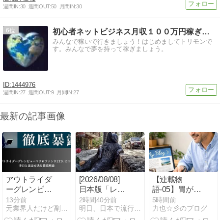
週間IN:
30
週間OUT:
50
月間IN:
30
6
初心者ネットビジネス月収１００万円稼ぎ方とは
みんなで稼いで行きましょう！はじめましてトリモンで
す。みんなで夢を持って稼ぎましょう。
1444976
週間IN:
27
週間OUT:
9
月間IN:
27
最新の記事画像
アウトライダ
[2026/08/08]
【連載物
ーグレンビュ
日本版「レト
語-05】胃が痛
ーマクロファ
ロゲーム転
い夜が続い
13分前
2時間40分前
5時間前
元業界人だけど副業商材のこと全部暴露します｜
明日、日本で流行る副業｜MINAの海外副業分析室
力也☆彡のブログ
ンドLTD.は詐
売」副業の可
た。でも、家
欺？出金でき
能性（MINA）
族がいたから