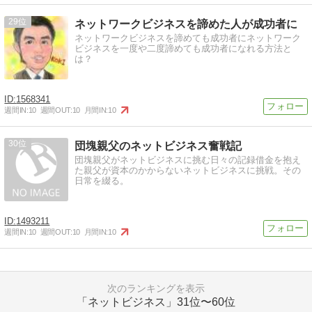
29
ネットワークビジネスを諦めた人が成功者に
ネットワークビジネスを諦めても成功者にネットワーク
ビジネスを一度や二度諦めても成功者になれる方法と
は？
1568341
週間IN:
10
週間OUT:
10
月間IN:
10
30
団塊親父のネットビジネス奮戦記
団塊親父がネットビジネスに挑む日々の記録借金を抱え
た親父が資本のかからないネットビジネスに挑戦。その
日常を綴る。
1493211
週間IN:
10
週間OUT:
10
月間IN:
10
次のランキングを表示
「ネットビジネス」
31位〜60位