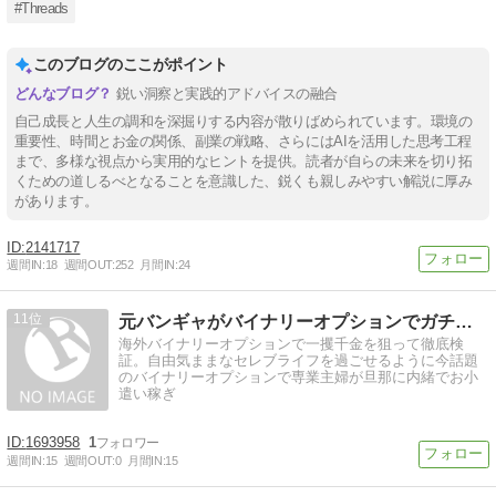
#Threads
このブログのここがポイント
鋭い洞察と実践的アドバイスの融合
自己成長と人生の調和を深掘りする内容が散りばめられています。環境の
重要性、時間とお金の関係、副業の戦略、さらにはAIを活用した思考工程
まで、多様な視点から実用的なヒントを提供。読者が自らの未来を切り拓
くための道しるべとなることを意識した、鋭くも親しみやすい解説に厚み
があります。
2141717
週間IN:
18
週間OUT:
252
月間IN:
24
11
元バンギャがバイナリーオプションでガチ検証!!
海外バイナリーオプションで一攫千金を狙って徹底検
証。自由気ままなセレブライフを過ごせるように今話題
のバイナリーオプションで専業主婦が旦那に内緒でお小
遣い稼ぎ
1693958
1
週間IN:
15
週間OUT:
0
月間IN:
15