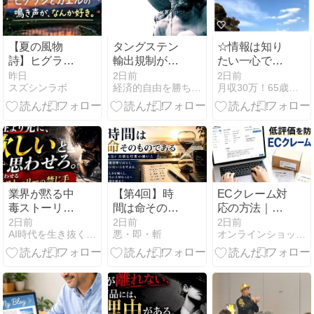
【夏の風物
タングステン
☆情報は知り
詩】ヒグラシ
輸出規制が工
たい一心で探
とカエルの鳴
場直撃｜73歳
していると、
昨日
2日前
2日前
スズシンラボ
経済的自由を勝ち取り心と体の健康を保って幸せに長生きする方法
月収30万！65歳から始める在宅シニアネットビジネス！
き声が、なん
が現場で感じ
突然現われる
か好き。
た世界の変化
から本当に面
白い、情報収
集はいつも悪
戦苦闘であ
る！！
業界が黙る中
【第4回】時
ECクレーム対
毒ストーリー
間は命そのも
応の方法｜初
の法則──人を
のである｜本
動・返信・返
2日前
2日前
2日前
AI時代を生き抜くための思考と稼ぐ力
悪・即・斬
オンラインショップの開設構築と運営ガイド
狂わせ「買わ
当に大切な時
金判断・再発
ずにいられな
間の使い方
防止まで解説
くなる」禁じ
手