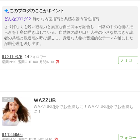
このブログのここがポイント
静かな内面描写と共感を誘う個性描写
さりげなくも鋭い観察力と素直な自己開示が融合し、日常の中の心情の揺
らぎを丁寧に描き出している。自然体の語り口と人生の小さな気づきが読
者の共感と親近感を呼び起こし、身近な人物の普遍的なテーマを軸にした
深層心理を映し出す。
2119376
14
週間IN:
10
週間OUT:
100
月間IN:
10
21
ＷAZZUB
ＷAZZUB紹介でお金持ちに！ＷAZZUB紹介でお金持ち
に！
1338566
週間IN:
10
週間OUT:
80
月間IN:
10