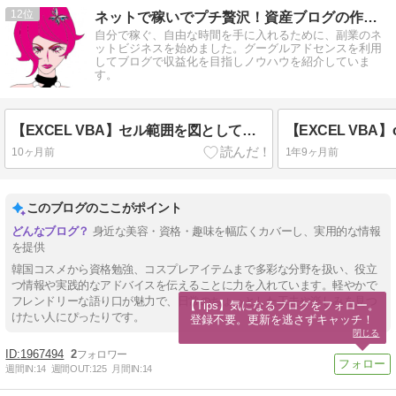
12
ネットで稼いでプチ贅沢！資産ブログの作成／シゲキタイムズ
自分で稼ぐ、自由な時間を手に入れるために、副業のネ
ットビジネスを始めました。グーグルアドセンスを利用
してブログで収益化を目指しノウハウを紹介していま
す。
【EXCEL VBA】セル範囲を図として貼り付け「CopyPicture」時短テク
10ヶ月前
1年9ヶ月前
このブログのここがポイント
身近な美容・資格・趣味を幅広くカバーし、実用的な情報
を提供
韓国コスメから資格勉強、コスプレアイテムまで多彩な分野を扱い、役立
つ情報や実践的なアドバイスを伝えることに力を入れています。軽やかで
フレンドリーな語り口が魅力で、日常のちょっとした工夫や楽しみを見つ
【Tips】気になるブログをフォロー。

けたい人にぴったりです。
登録不要。更新を逃さずキャッチ！
閉じる
1967494
2
週間IN:
14
週間OUT:
125
月間IN:
14