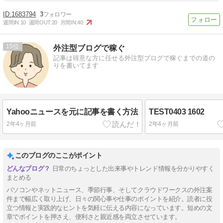
1683794
3
週間IN:
10
週間OUT:
20
月間IN:
40
15
外注型ブログで稼ぐ
記事は得意な方に任せる外注型ブログで稼ぐまでの道の
りを書いてます
Yahooニュースを元に記事を書く方法
TEST0403 1602
2年4ヶ月前
2年4ヶ月前
このブログのここがポイント
日常のちょっとした出来事やトレンド情報を分かりやすく
まとめる
パソコンやネットニュース、季節行事、そしてクラウドワークスの外注案
件まで幅広く取り上げ、日々の関心事や仕事のポイントを紹介。読者に役
立つ情報と実践的なヒントを気軽に伝える内容になっています。短めの文
章でポイントを押さえ、便利さと親近感を両立させています。