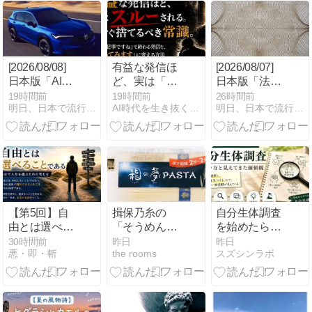
行動Doが中心
のPlan・Do・
Seeでうまく
いく！！
[2026/08/08]
有益な発信ほ
[2026/08/07]
日本版「AI検
ど、実は「ス
日本版「法人
索最適化
ルーされ
向け職場安全
19時間前
19時間前
26時間前
明日、日本で流行る副業｜MINAの海外副業分析室
AI時代を生き抜くための思考と稼ぐ力
明日、日本で流行る副業｜MINAの海外副業分析室
（GEO）」副
る。」今すぐ
コンサル」副
業の可能性
捨てるべき常
業の可能性
（MINA）
識。
（MINA）
【第5回】自
揖保乃糸の
自分生体調査
由とは選べる
「そうめん」
を始めたら、
ことである｜
ではなく、揖
価値観が見え
30時間前
昨日
昨日
悪・即・斬
the rooms
スズシンラボ
自分で人生を
保乃糸の「パ
てきた
選ぶための考
スタ」を食べ
え方
る