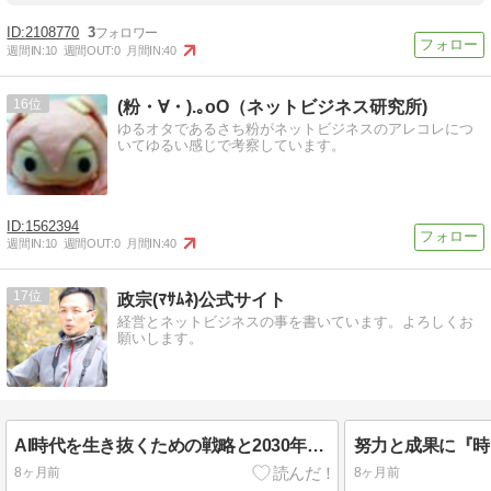
2108770
3
週間IN:
10
週間OUT:
0
月間IN:
40
16
(粉・∀・).｡oO（ネットビジネス研究所)
ゆるオタであるさち粉がネットビジネスのアレコレにつ
いてゆるい感じで考察しています。
1562394
週間IN:
10
週間OUT:
0
月間IN:
40
17
政宗(ﾏｻﾑﾈ)公式サイト
経営とネットビジネスの事を書いています。よろしくお
願いします。
AI時代を生き抜くための戦略と2030年までの計画とは！？
8ヶ月前
8ヶ月前