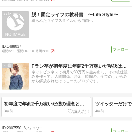
22
脱！固定ライフの教科書 〜Life Style〜
縛られたライフスタイルから自由へ
1488037
週間IN:
10
週間OUT:
60
月間IN:
10
23
Fラン卒が初年度に年商2千万稼いだ秘訣は◯◯◯にあった？
ネットビジネスで初月で30万円を生み出し、その後仕組
みを作って、人間関係、お金、時間の、全てのしがらみ
から解放されたはっしーのブログです。
初年度で年商2千万稼いだ僕の理念と、これまでの経緯を書いてみた
3年前
4年前
2007550
3