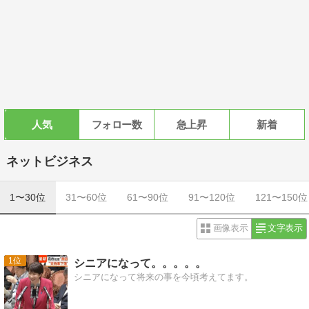
人気
フォロー数
急上昇
新着
ネットビジネス
1〜30位
31〜60位
61〜90位
91〜120位
121〜150位
画像表示
文字表示
1
シニアになって。。。。。
シニアになって将来の事を今頃考えてます。