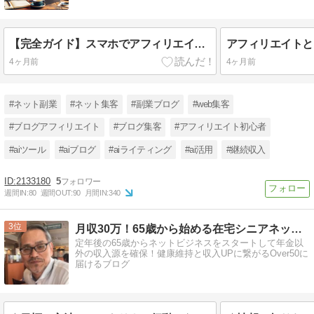
【完全ガイド】スマホでアフィリエイトの始め方！初心者が月5万稼ぐ方法と注意点
4ヶ月前
4ヶ月前
#ネット副業
#ネット集客
#副業ブログ
#web集客
#ブログアフィリエイト
#ブログ集客
#アフィリエイト初心者
#aiツール
#aiブログ
#aiライティング
#ai活用
#継続収入
2133180
5
週間IN:
80
週間OUT:
90
月間IN:
340
3
月収30万！65歳から始める在宅シニアネットビジネス！
定年後の65歳からネットビジネスをスタートして年金以
外の収入源を確保！健康維持と収入UPに繋がるOver50に
届けるブログ