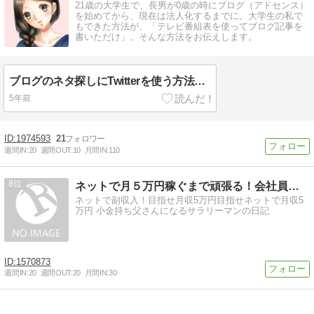
21歳の大学生で、長男が0歳の時にブログ（アドセンス）
を始めてから、現在は法人化するまでに。大学生の私で
もできた方法が、「テレビ番組表を使ってブログ記事を
書いただけ」。そんな方法をお伝えします。
ブログのネタ探しにTwitterを使う方法！実際にアクセスを集めた記事URLも
5年前
1974593
21
週間IN:
20
週間OUT:
10
月間IN:
110
8
ネットで月５万円稼ぐまで頑張る！会社員の副業実践記
ネットで副収入！目指せ月収5万円目指せネットで月収5
万円 小金持ち父さんになるサラリーマンの日記
1570873
週間IN:
20
週間OUT:
20
月間IN:
30