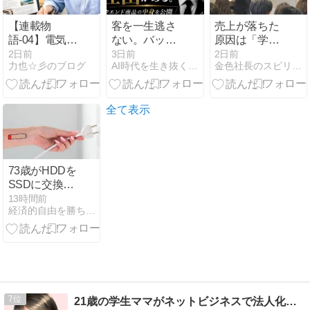
【連載物
客を一生逃さ
売上が落ちた
語-04】電気機
ない。バック
原因は「学ば
器、LED、設
エンド商品の
なくなった自
2日前
3日前
2日前
力也☆彡のブログ
AI時代を生き抜くための思考と稼ぐ力
金色社長のスピリチュアル起業で稼ぐ成功日記 山崎広文
備メンテナン
正体
分」かもしれ
ス…それでも
ない
賃金は上がら
ない
全て表示
73歳がHDDを
SSDに交換し
た話｜遅いパ
13時間前
経済的自由を勝ち取り心と体の健康を保って幸せに長生きする方法
ソコンが劇的
に速くなった
7
21歳の学生ママがネットビジネスで法人化までした話。