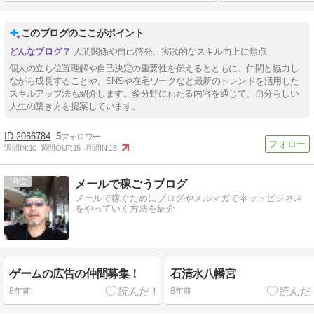
このブログのここがポイント
人間関係や自己啓発、実践的なスキル向上に焦点
個人の立ち位置理解や自己決定の重要性を伝えるとともに、仲間と協力し
ながら成長することや、SNSや在宅ワークなど最新のトレンドを活用した
スキルアップ法も紹介します。多分野にわたる内容を通じて、自分らしい
人生の築き方を提案しています。
2066784
5
週間IN:
10
週間OUT:
15
月間IN:
15
18
メールで稼ごうブログ
メールで稼ぐためにブログやメルマガでネットビジネス
をやっていく方法を紹介
ゲームの広告の仲間募集！
石清水八幡宮
8年前
8年前