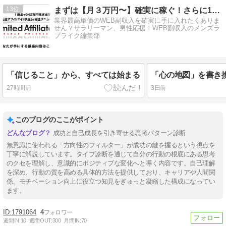
13
まずは【月３万円〜】確実に稼ぐ！さらに10万⇒100万への道
業界最高単価のWEB副収入を確実に手に入れたくありま
せん？サラリーマン、男性応援！WEB副収入のメンズラ
ブライク編集部
「信じること」から、すべては始まる
27時間前
3日前
このブログのここがポイント
成功と自己成長を引き寄せる思考パターン診断
無意識に使われる「方向性のフィルター」が成功の鍵を握るという視点を
丁寧に解説しています。タイプ診断を通じて自分の行動の根底にある思考
のクセを理解し、意識的にポジティブな変化へと導く内容です。自己理解
を深め、行動の質を高める具体的方法を提供しており、キャリアや人間関
係、モチベーション向上に役立つ知見をぎゅっと凝縮した構成になってい
ます。
1791064
4
週間IN:
10
週間OUT:
300
月間IN:
70