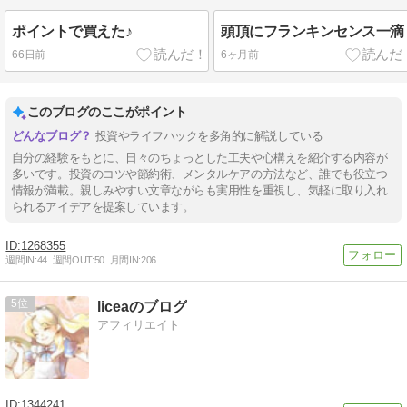
ポイントで買えた♪
頭頂にフランキンセンス一滴
66日前
6ヶ月前
このブログのここがポイント
投資やライフハックを多角的に解説している
自分の経験をもとに、日々のちょっとした工夫や心構えを紹介する内容が
多いです。投資のコツや節約術、メンタルケアの方法など、誰でも役立つ
情報が満載。親しみやすい文章ながらも実用性を重視し、気軽に取り入れ
られるアイデアを提案しています。
1268355
週間IN:
44
週間OUT:
50
月間IN:
206
5
liceaのブログ
アフィリエイト
1344241