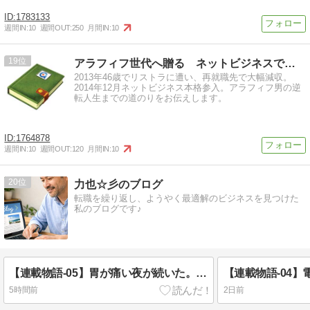
1783133
週間IN:
10
週間OUT:
250
月間IN:
10
19
アラフィフ世代へ贈る ネットビジネスで叶える理想の生き方
2013年46歳でリストラに遭い、再就職先で大幅減収。
2014年12月ネットビジネス本格参入。アラフィフ男の逆
転人生までの道のりをお伝えします。
1764878
週間IN:
10
週間OUT:
120
月間IN:
10
20
力也☆彡のブログ
転職を繰り返し、ようやく最適解のビジネスを見つけた
私のブログです♪
【連載物語-05】胃が痛い夜が続いた。でも、家族がいたから辞められなかった
5時間前
2日前