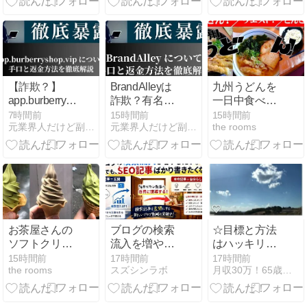
ないと評判の
辞められなか
理由と実態を
った
暴露
【詐欺？】
BrandAlleyは
九州うどんを
app.burberryshop.vip
詐欺？有名求
一日中食べ続
の評判と出金
人メールの裏
けてみた
7時間前
15時間前
15時間前
元業界人だけど副業商材のこと全部暴露します｜
元業界人だけど副業商材のこと全部暴露します｜
the rooms
できない実態
側と出金でき
を元業者が暴
ない被害の実
露！Berrypax
態を元業者が
は危険な投資
暴露
詐欺か？
お茶屋さんの
ブログの検索
☆目標と方法
ソフトクリー
流入を増やし
はハッキリさ
ムを食べる
たい。でも、
せ行動とな
15時間前
17時間前
17時間前
the rooms
スズシンラボ
月収30万！65歳から始める在宅シニアネットビジネス！
SEO記事ばか
る、「いい
り書きたくな
な」で動き始
い。
める、つまり