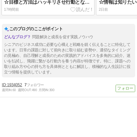
☆目標と方法はハッキリさせ行動となる、「いいな」で動き始める、つまり行動Doが中心のPlan・Do・Seeでうまくいく！！
17時間前
2日前
このブログのここがポイント
問題解決と成長を促す実践ノウハウ
シニアのビジネス成功に必要な心構えと戦略を鋭く伝えることに特化して
います。日常の課題に対して前向きに取り組む姿勢や、適切なタイミング
の見極め、自己理解と成長のための実践的アドバイスを多角的に紹介。迷
いを払拭し、飛躍に繋がる行動力を養う内容が特徴です。特に、課題への
取り組み方や心の持ち方を具体例とともに解説し、積極的な人生設計に役
立つ情報を提供しています。
1934052
7
週間IN:
60
週間OUT:
490
月間IN:
300