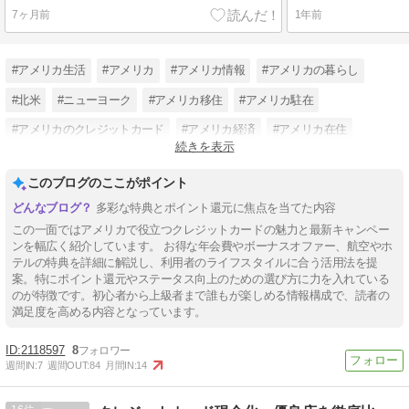
7ヶ月前
1年前
#アメリカ生活
#アメリカ
#アメリカ情報
#アメリカの暮らし
#北米
#ニューヨーク
#アメリカ移住
#アメリカ駐在
#アメリカのクレジットカード
#アメリカ経済
#アメリカ在住
続きを表示
#アメリカクレジットカード
このブログのここがポイント
多彩な特典とポイント還元に焦点を当てた内容
この一面ではアメリカで役立つクレジットカードの魅力と最新キャンペー
ンを幅広く紹介しています。 お得な年会費やボーナスオファー、航空やホ
テルの特典を詳細に解説し、利用者のライフスタイルに合う活用法を提
案。特にポイント還元やステータス向上のための選び方に力を入れている
のが特徴です。初心者から上級者まで誰もが楽しめる情報構成で、読者の
満足度を高める内容となっています。
2118597
8
週間IN:
7
週間OUT:
84
月間IN:
14