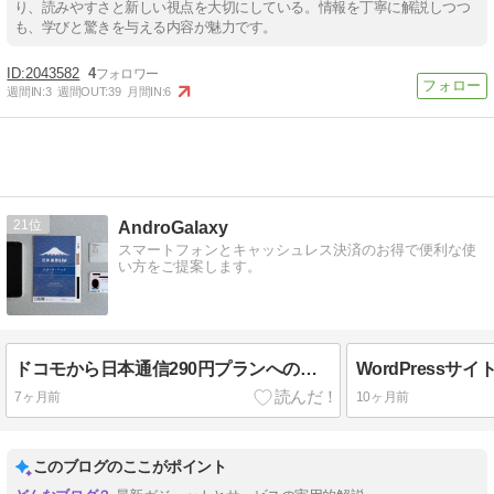
り、読みやすさと新しい視点を大切にしている。情報を丁寧に解説しつつ
も、学びと驚きを与える内容が魅力です。
2043582
4
週間IN:
3
週間OUT:
39
月間IN:
6
21
AndroGalaxy
スマートフォンとキャッシュレス決済のお得で便利な使
い方をご提案します。
ドコモから日本通信290円プランへの即日MNP手順を画像で解説
7ヶ月前
10ヶ月前
このブログのここがポイント