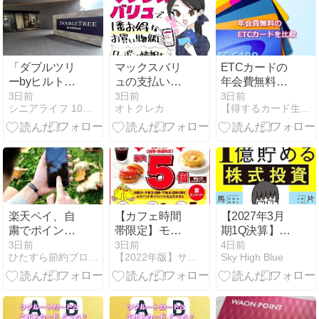
ーン
「ダブルツリ
マックスバリ
ETCカードの
ーbyヒルトン
ュの支払い方
年会費無料お
大阪城」宿泊
法！地域別の
すすめ比較！
3日前
3日前
3日前
シニアライフ 10勝9敗でいきましょう
オトクレカ
【得するカード生活】クレジットカード比較口コミ
記
お得な日＆ク
維持費0円で
ーポンやポイ
持てるクレジ
ントの罠も詳
ットカードを
しく解説
紹介
楽天ペイ、自
【カフェ時間
【2027年3月
粛でポイント
帯限定】モス
期1Q決算】三
もらえるキャ
バーガーでd
井住友FGは増
3日前
3日前
4日前
ひたすら節約ブログ - 貯金につながる節約術
【2022年版】サルでも分かるおすすめクレジットカード
Sky High Blue
ンペーン！
ポイント5倍
収増益 いよい
キャンペーン
よ9月末に株
式分割