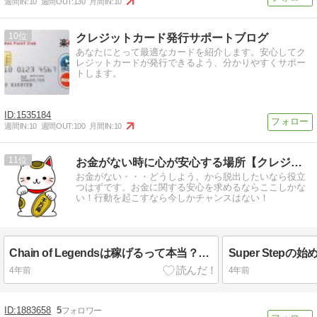
週間IN:
10
週間OUT:
130
月間IN:
10
10
クレジットカード発行サポートブログ
あなたにとって最適なカードを紹介します。安心してク
レジットカードが発行できるよう、分かりやすくサポー
トします。
1535184
週間IN:
10
週間OUT:
100
月間IN:
10
11
お金がない時に心が安心する場所【クレジットカード、キャッシ…
お金がない・・・どうしよう。から脱出したいなら役立
つはずです。お金に関する安心を求めるならここしかな
い！行動を起こすなら今しかチャンスはない！
Chain of Legendsは稼げるって本当？始め方やメリット・デメリットをまとめ！
4年前
4年前
1883658
5