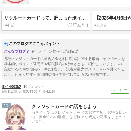
リクルートカードって、貯まったポイントの使い道が豊富だから好き❣
64日前
4ヶ月前
このブログのここがポイント
キャンペーン情報と詳細解説
各種クレジットカードの新規入会と利用促進に関する最新キャンペーンを
具体的なポイント還元率や期間限定の特典とともに紹介しています。常に
変動する条件や期限を丁寧に解説し、読者が最大のメリットを享受できる
よう、わかりやすく実用的な情報を提供しているのが特徴です。
1488052
10
週間IN:
240
週間OUT:
300
月間IN:
1150
2
クレジットカードの話をしよう
当サイトではクレジットカードのおすすめ、お得な使い
道、安全性への配慮、など様々な観点で記事をまとめて
います。