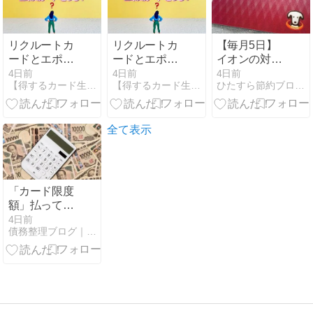
リクルートカ
リクルートカ
【毎月5日】
ードとエポス
ードとエポス
イオンの対象
カードはどっ
カードはどっ
店舗でWAON
4日前
4日前
4日前
【得するカード生活】クレジットカード比較口コミ
【得するカード生活】クレジットカード比較口コミ
ひたすら節約ブログ - 貯金につながる節約術
ちがお得？還
ちがお得？還
POINT利用で
元率・特典・
元率・特典・
20％還元！
即日発行を徹
即日発行を徹
底比較
底比較
全て表示
「カード限度
額」払ってい
ける範囲とい
4日前
債務整理ブログ｜クレジットカード・ローン返済で悩んでいる方へ
う勘違い