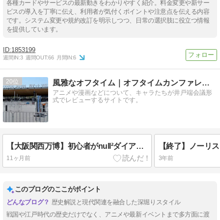
各種カードやサービスの最新動きをわかりやすく紹介。料金変更や新サー
ビスの導入を丁寧に伝え、利用者が気付くポイントや注意点を伝える内容
です。システム変更や規約改訂を明示しつつ、日常の選択肢に役立つ情報
を提供しています。
1853199
週間IN:
3
週間OUT:
66
月間IN:
6
20
風雅なオフタイム｜オフタイムカンファレンス
アニメや漫画などについて、キャラたちが井戸端会議形
式でレビューするサイトです。
【大阪関西万博】初心者がnull²ダイアログモードなど当日予約で全勝の理由
11ヶ月前
3年前
このブログのここがポイント
歴史解説と現代関連を融合した深堀りスタイル
戦国や江戸時代の歴史だけでなく、アニメや最新イベントまで多方面に渡