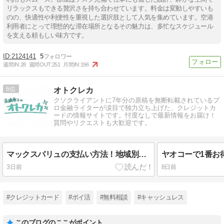
リラックスもできる贅沢さを持ち合わせています。料金は変動しやすいも
のの、快適性や利便性を重視した選択肢として人気を集めています。空港
利用者にとって理想的な滞在場所となるその魅力は、多忙なスケジュール
を支える頼もしい味方です。
2124141
5
週間IN:
28
週間OUT:
251
月間IN:
196
6
オトクレカ
クソクライアントに7年分の原稿を無断転載されているプ
ロ金融ライターが涙目で独力立ち上げた、クレジットカ
ードの情報サイトです。忖度なしで最新情報をお届け！
質問やリクエストも大歓迎です。
マックスバリュの支払い方法！地域別のお得な日＆クーポンやポイントの罠も詳しく解説
3日前
8日前
#クレジットカード
#ポイ活
#無料相談
#キャッシュレス
このブログのここがポイント