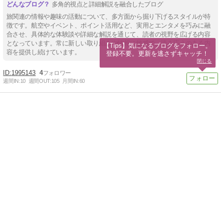
多角的視点と詳細解説を融合したブログ
旅関連の情報や趣味の活動について、多方面から掘り下げるスタイルが特
徴です。航空やイベント、ポイント活用など、実用とエンタメを巧みに融
合させ、具体的な体験談や詳細な解説を通じて、読者の視野を広げる内容
となっています。常に新しい取り組みや情報に敏感で、読み応えのある内
【Tips】気になるブログをフォロー。

容を提供し続けています。
登録不要。更新を逃さずキャッチ！
閉じる
1995143
4
週間IN:
10
週間OUT:
105
月間IN:
60