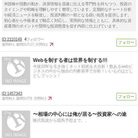
米国株や指数の動き、決算情報を迅速に伝える専門性を持ちつつ、投資の
タイミングや戦略を理解しやすく整理しています。定期的なチャート分析
や経済ニュースを駆使し、投資判断の一助となる鋭い知見を提供します。
初心者から中級者まで幅広く対応し、実用的な情報とともに、具体的な資
産運用のポイントや賢明な投資態度を促す内容に仕上げています。
2110149
4
週間IN:
1
週間OUT:
17
月間IN:
1
26
Webを制する者は世界を制する!!!
今後10年を生き抜くネット戦術を大分析！数あるwebビ
ジネスの中から独自の判断基準で分析！いいものはどし
どしプッシュ！
1457343
週間IN:
1
週間OUT:
9
月間IN:
1
27
〜相場の中心には俺が居る〜投資家への途
株式投資から競馬予想まで。。