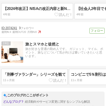
【2024年改正】NISAの改正内容と新NISAのすごいところをFPがわかりやすく解説！
4年前
4年前
2074241
3
週間IN:
4
週間OUT:
20
月間IN:
8
19
旅とスマホと徒然と
旅が好きな普通の勤め人です。 ガジェット、マイル、ポ
イント、旅などについて気が向けば書いていきたいと思
います。
「刑事ヴァランダー」シリーズを観て
11ヶ月前
11ヶ月前
このブログのここがポイント
経済動向やサービス変更に関するシンプルな解説