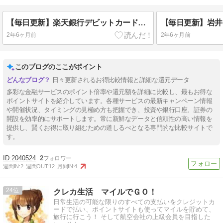
【毎日更新】楽天銀行デビットカードはどのポイントサイト経由が一番お得か！
2年6ヶ月前
2年6ヶ月前
このブログのここがポイント
日々更新されるお得比較情報と詳細な還元データ
多彩な金融サービスのポイント倍率や還元額を詳細に比較し、最もお得な
ポイントサイトを紹介しています。各種サービスの最新キャンペーン情報
や開催状況、タイミングの見極め方も把握でき、投資や銀行口座、証券の
開設を効率的にサポートします。常に新鮮なデータと信頼性の高い情報を
提供し、賢くお得に取り組むための道しるべとなる専門的な比較サイトで
す。
2040524
2
週間IN:
2
週間OUT:
12
月間IN:
4
24
クレカ生活 マイルでＧＯ！
日常生活の可能な限りのすべての支払いをクレジットカ
ードで払い、ポイントサイトも使ってマイルを貯めて、
旅行に行こう！ そして航空会社の上級会員を目指した