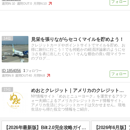
週間IN:
10
週間OUT:
0
月間IN:
10
14
見栄を張りながらセコくマイルを貯めよう！
クレジットカードやポイントサイトでマイルを貯め、お
得に旅行に行こう！でも何処かの経済評論家のようにセ
コさを表に出したくない！そんな都合の良い陸マイラー
のブログ…
1854056
1
週間IN:
8
週間OUT:
40
月間IN:
8
15
めおとクレジット｜アメリカのクレジットカード情報サイト
NY情報サイト「めおとニューヨーク」を運営するアラフ
ォー夫婦によるアメリカクレジットカード情報サイト。
アメリカ生活にクレジットカードは欠かせません。現地
生活から得た役立つ情報をご紹介。
【2026年最新版】Bilt 2.0完全攻略ガイド｜Option 1・2の違い、Bilt キャッシュとポイントの違い、日本行きマイルの使い方まで解説