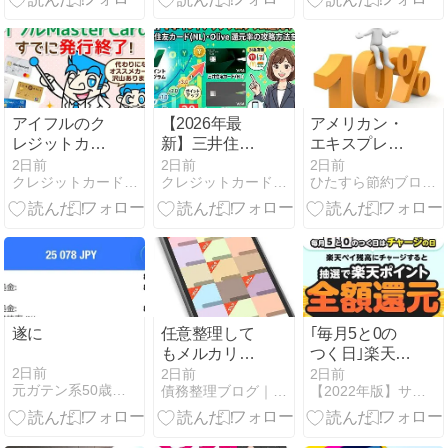
アイフルのク
【2026年最
アメリカン・
レジットカー
新】三井住友
エキスプレ
ドは発行終
カード
ス・カードで
2日前
2日前
2日前
クレジットカード・カードローン・債務整理のクレロン
クレジットカード情報提供所
ひたすら節約ブログ - 貯金につながる節約術
了！即日発行
（NL）・
最大10%キャ
できるカード
Olive（オリー
ッシュバッ
を紹介
ブ）の「Vポ
ク！中小企業
イントアップ
店舗の対象店
プログラム」
舗で。～8/31
還元率の攻略
方法を解説
遂に
任意整理して
｢毎月5と0の
もメルカリア
つく日｣楽天ペ
カウントは停
イにチャージ
2日前
2日前
2日前
元ガテン系50歳オジサンがFXの借金完済するブログ
債務整理ブログ｜クレジットカード・ローン返済で悩んでいる方へ
【2022年版】サルでも分かるおすすめクレジットカード
止しない
すると抽選で
全額ポイント
還元キャンペ