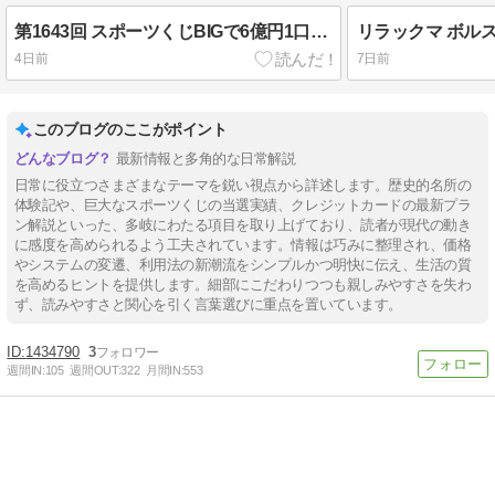
第1643回 スポーツくじBIGで6億円1口が誕生
リラックマ ボルス
4日前
7日前
このブログのここがポイント
最新情報と多角的な日常解説
日常に役立つさまざまなテーマを鋭い視点から詳述します。歴史的名所の
体験記や、巨大なスポーツくじの当選実績、クレジットカードの最新プラ
ン解説といった、多岐にわたる項目を取り上げており、読者が現代の動き
に感度を高められるよう工夫されています。情報は巧みに整理され、価格
やシステムの変遷、利用法の新潮流をシンプルかつ明快に伝え、生活の質
を高めるヒントを提供します。細部にこだわりつつも親しみやすさを失わ
ず、読みやすさと関心を引く言葉選びに重点を置いています。
1434790
3
週間IN:
105
週間OUT:
322
月間IN:
553