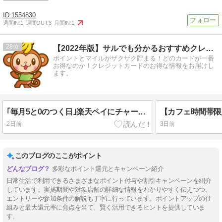
1554830
週間IN:
1
週間OUT:
3
月間IN:
1
28
【2022年版】サルでも分かるおすすめクレジットカード
ポイントとマイルがザクザク貯まる！どのカードが一番
お得なのか！クレジットカードのお得な情報をお届けし
ます。
｢毎月5と0のつく日｣楽天ペイにチャージすると抽選で全額ポイント還元キャンペーン
2日前
3日前
このブログのここがポイント
多彩なポイント還元とキャンペーン紹介
日常生活で利用できるさまざまなポイント付与や割引キャンペーンを紹介
しています。実施期間や対象店舗の詳細な情報をわかりやすく伝えつつ、
エントリーや参加条件の解説も丁寧に行っています。ポイントアップの仕
組みと最大還元率に焦点を当て、賢く活用できるヒントを提供していま
す。