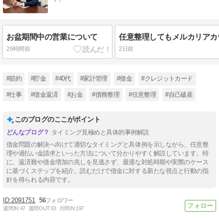
お盆期間中の営業について
29時間前
2日前
#節約
#貯金
#40代
#家計管理
#借金
#クレジットカード
#仕事
#借金返済
#お金
#債務整理
#任意整理
#自己破産
このブログのここがポイント
タイミング見極めと具体的事例解説
借金問題の解決へ向けて適切なタイミングと具体例を示しながら、任意整
理や過払い金請求といった方法について分かりやすく解説しています。特
に、返済難や借金増加の兆しを見逃さず、最適な対処時期や実際のケース
に基づくステップを紹介。読むだけで借金に対する新たな視点と行動の指
針を得られる内容です。
2091751
56
週間IN:
47
週間OUT:
63
月間IN:
197