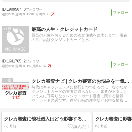
1909507
3
週間IN:
0
週間OUT:
240
月間IN:
30
29
最高の人生・クレジットカード
最高の人生をおくるための衣食住他を追求します。現在
の注目品はクレジットカードと水。
1641765
2
週間IN:
0
週間OUT:
6
月間IN:
24
30
クレカ審査ナビ | クレカ審査のお悩みを一気に解決！
時代はキャッシュレスに移行しつつあるのに、なかなか
クレジットカードの審査に通らない…、審査が不安…と
いう人に耳寄りなクレジットカード審査に関する情報
や、カードの選び方、再発行時の注意などお得な情報を
紹介しています！
クレカ審査に他社借入はどう影響する？件数と審査落ちのリアルな関係
7ヶ月前
8ヶ月前