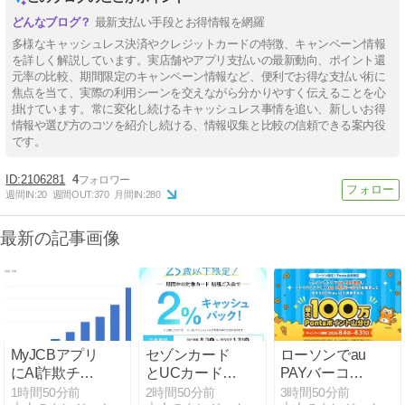
最新支払い手段とお得情報を網羅
多様なキャッシュレス決済やクレジットカードの特徴、キャンペーン情報
を詳しく解説しています。実店舗やアプリ支払いの最新動向、ポイント還
元率の比較、期間限定のキャンペーン情報など、便利でお得な支払い術に
焦点を当て、実際の利用シーンを交えながら分かりやすく伝えることを心
掛けています。常に変化し続けるキャッシュレス事情を追い、新しいお得
情報や選び方のコツを紹介し続ける、情報収集と比較の信頼できる案内役
です。
2106281
4
週間IN:
20
週間OUT:
370
月間IN:
280
最新の記事画像
MyJCBアプリ
セゾンカード
ローソンでau
にAI詐欺チェ
とUCカード、
PAYバーコー
ック搭載、怪
25歳以下の新
ド決済、最大
1時間50分前
2時間50分前
3時間50分前