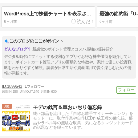
WordPress上で株価チャートを表示させるための自作プラグイン
6ヶ月前
6ヶ月前
このブログのここがポイント
新感覚のポイント管理とコスパ最強の優待紹介
デジタル時代にフィットする便利なアプリやお得な株主優待を紹介してい
ます。ポイントカード管理アプリの画期的な特徴や、家計に優しい投資戦
略をわかりやすく解説。読者が日常生活や資産運用で賢く楽しむための情
報が満載です。
1899643
1
週間IN:
150
週間OUT:
240
月間IN:
630
3
モデの戯言＆車おいぢり備忘録
純正部品を流用した「自称お勝手マイナーチェンジ」を
モットーに、取付作業や自作LED作成工程の備忘録、部
品やラベル等の無駄な収集、気になるクレジットカード
の話題などを綴っています。