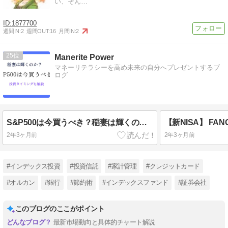
い、そん…
1877700
週間IN:
2
週間OUT:
16
月間IN:
2
25
Manerite Power
マネーリテラシーを高め未来の自分へプレゼントするブ
ログ
S&P500は今買うべき？稲妻は輝くのか？投資タイミングも解説
2年3ヶ月前
2年3ヶ月前
#インデックス投資
#投資信託
#家計管理
#クレジットカード
#オルカン
#銀行
#節約術
#インデックスファンド
#証券会社
このブログのここがポイント
最新市場動向と具体的チャート解説