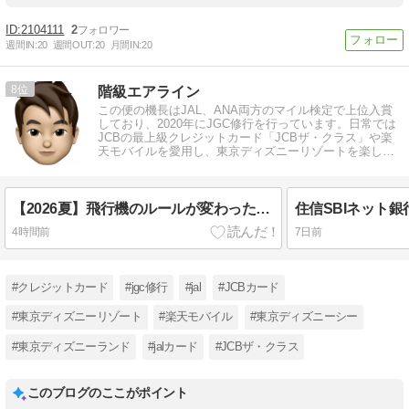
2104111
2
週間IN:
20
週間OUT:
20
月間IN:
20
8
階級エアライン
この便の機長はJAL、ANA両方のマイル検定で上位入賞
しており、2020年にJGC修行を行っています。日常では
JCBの最上級クレジットカード「JCBザ・クラス」や楽
天モバイルを愛用し、東京ディズニーリゾートを楽しん
でいます。
【2026夏】飛行機のルールが変わった？モバイルバッテリーや手荷物の注意点
4時間前
7日前
#クレジットカード
#jgc修行
#jal
#JCBカード
#東京ディズニーリゾート
#楽天モバイル
#東京ディズニーシー
#東京ディズニーランド
#jalカード
#JCBザ・クラス
このブログのここがポイント