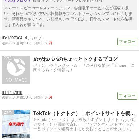
最新ガジェットとサービスの実用的解説
スマートスピーカーやスマートフォン、各種電子サービスなど幅広く扱
い、それぞれの使い方や比較情報をフレンドリーかつシンプルに紹介しま
す。新商品やキャンペーン情報もいち早く伝え、日常のスマート化を後押
しする内容が特徴です。
1807964
4
週間IN:
3
週間OUT:
9
月間IN:
6
22
めがねパパのちょっとトクするブログ
ポイントやクレジットカードのお得な情報「iPhone」に
関するおトク情報も！
1487619
週間IN:
3
週間OUT:
0
月間IN:
6
23
TokTok（トクトク）｜ポイントサイトを横断検索・比較
TokTok（トクトク）は、複数のポイントサイト（お小遣
いサイト）を横断検索し、一発でどのポイントサイトが
一番ポイントを獲得出来るか比較することが出来ます。