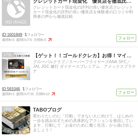
16
クレジットカード現金化 優良店を徹底比較Wiki
クレジットカード現金化の評判の良い優良店クレジット
カード現金化の評判の良い優良店を体験者の口コミや利
用者の声から徹底比較
1601849
1
週間IN:
6
週間OUT:
6
月間IN:
6
17
【ゲット！！ゴールドクレカ】お得！マイレージ貯まる
グローバルクラブ／スーパーフライヤーズANA SFC／
JAL JGC 修行 ダイナースプレミアム アメックスプラチ
ナ
581046
1
週間IN:
5
週間OUT:
35
月間IN:
10
18
TABOブログ
変わりたいのに「行動」できない人に向けて、はじめの
一歩を踏み出すための具体的なアクションを発信してい
ます。行動して「お金のために働く生活」から抜け出し
ましょう！