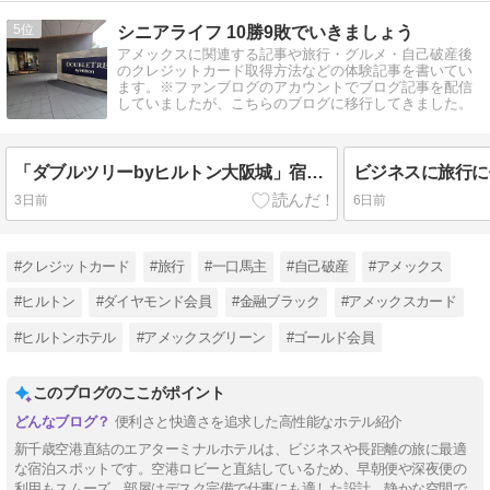
5
シニアライフ 10勝9敗でいきましょう
アメックスに関連する記事や旅行・グルメ・自己破産後
のクレジットカード取得方法などの体験記事を書いてい
ます。※ファンブログのアカウントでブログ記事を配信
していましたが、こちらのブログに移行してきました。
「ダブルツリーbyヒルトン大阪城」宿泊記
3日前
6日前
#クレジットカード
#旅行
#一口馬主
#自己破産
#アメックス
#ヒルトン
#ダイヤモンド会員
#金融ブラック
#アメックスカード
#ヒルトンホテル
#アメックスグリーン
#ゴールド会員
このブログのここがポイント
便利さと快適さを追求した高性能なホテル紹介
新千歳空港直結のエアターミナルホテルは、ビジネスや長距離の旅に最適
な宿泊スポットです。空港ロビーと直結しているため、早朝便や深夜便の
利用もスムーズ。部屋はデスク完備で仕事にも適した設計、静かな空間で