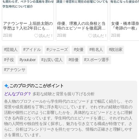
アナウンサー 上垣皓太朗の
俳優、堺雅人の出身校と当
女優・橋本環
学歴は？入社2年目にも関
時のエピソードを徹底調
『奇跡の一枚
わらず、ベテランの風格を
査！得意科と現在の影響に
になった彼女
2日前
2日前
2日前
漂わせる彼の学生時代につ
ついても解説
てご紹介！
いて紹介
#芸能人
#アイドル
#ジャニーズ
#女優
#有名人
#政治家
#子役
#youtuber
#お笑い芸人
#俳優
#スポーツ選手
#アナウンサ
このブログのここがポイント
多彩な経験と背景を掘り下げる分析
各人物のプロフィールから学生時代のエピソードまで幅広く紹介し、その
背景や成長過程を丁寧に浮き彫りにしています。それぞれの経験が現在の
活動や個性にどのように影響したかを、具体的なエピソードとともに理解
できる内容となっています。学生時代のエピソードを通じ、それぞれの人
物の人間性や独自性を深く探求し、魅力を引き立てる構成が特徴です。さ
らに、分析はフレンドリーさを持たせつつも、情報の正確さと理解しやす
さを重視しています。