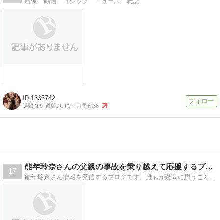
画像 動画 ゴシップ ニュース 雑記
1335742
週間IN:
9
週間OUT:
27
月間IN:
36
能年玲奈さんの父親の事故を乗り越えて応援するブログ！
17
能年玲奈さん情報を発信するブログです。誰もが疑問に思うことなどをまとめて記事にしていきます。