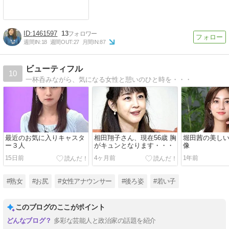
1461597
13
週間IN:
18
週間OUT:
27
月間IN:
87
ビューティフル
10
一杯呑みながら、気になる女性と憩いのひと時を・・・
最近のお気に入りキャスタ
相田翔子さん、現在56歳 胸
堀田茜の美しい
ー３人
がキュンとなります・・・
像
15日前
4ヶ月前
1年前
#熟女
#お尻
#女性アナウンサー
#後ろ姿
#若い子
このブログのここがポイント
多彩な芸能人と政治家の話題を紹介