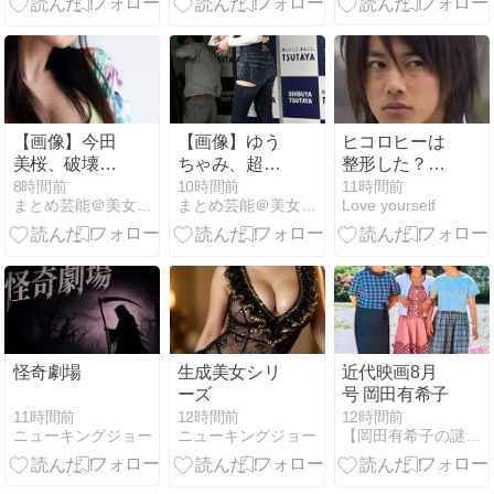
□すぎるｗｗ
証！
ｗｗｗｗ
【画像】今田
【画像】ゆう
ヒコロヒーは
美桜、破壊力
ちゃみ、超絶
整形した？顔
ありすぎる上
スタイルのジ
変わった理由
8時間前
10時間前
11時間前
まとめ芸能＠美女画像まとめブログ
まとめ芸能＠美女画像まとめブログ
Love yourself
乳
ーパン尻がた
と昔の画像を
まらない
時系列で比
較！
怪奇劇場
生成美女シリ
近代映画8月
ーズ
号 岡田有希子
11時間前
12時間前
12時間前
ニューキングジョー
ニューキングジョー
【岡田有希子の謎】予知夢・超能力…