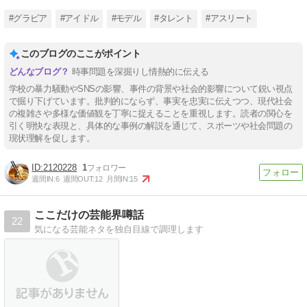
死亡
騒動で
#グラビア
#アイドル
#モデル
#タレント
#アスリート
このブログのここがポイント
時事問題を深掘りし情熱的に伝える
学校の暴力騒動やSNSの影響、事件の背景や社会的影響について鋭い視点
で掘り下げています。批判的にならず、事実を忠実に伝えつつ、現代社会
の複雑さや多様な価値観を丁寧に捉えることを重視します。読者の関心を
引く明快な表現と、具体的な事例の解説を通じて、スポーツや社会問題の
現状理解を促します。
2120228
1
週間IN:
6
週間OUT:
12
月間IN:
15
ここだけの芸能界噂話
22
気になる芸能ネタを独自目線で調理します