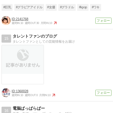
#巨乳
#グラビアアイドル
#女優
#グラドル
#kpop
#ワキ
2141768
週間IN:
10
週間OUT:
30
月間IN:
10
タレントファンのブログ
15
タレントファンとしての芸能情報をお届け
1360028
週間IN:
10
週間OUT:
0
月間IN:
10
電脳ぱっぱらぱー
16