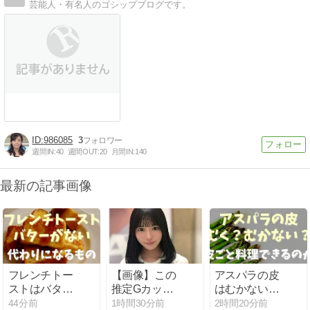
芸能人・有名人のゴシップブログです。
986085
3
週間IN:
40
週間OUT:
20
月間IN:
140
最新の記事画像
フレンチトー
【画像】この
アスパラの皮
ストはバター
推定Gカップ
はむかないで
の代わりに油
以上のお○ぱ
食べられる？
44分前
1時間30分前
2時間20分前