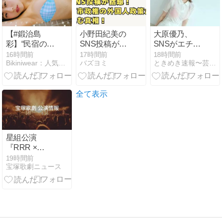
れ。韓国美
女。』好評発
売中！ Eunji
【#鍛治島
小野田紀美の
大原優乃、
Pyo
彩】“民宿の看
SNS投稿が話
SNSがエチエ
板娘”をテーマ
題！高市政権
チ過ぎる！！
16時間前
17時間前
18時間前
Bikiniwear：人気のグラビア・ビキニ女優の動画サイト
バズヨミ
ときめき速報〜芸能界の裏ネタ、アイドル芸能人画像情報
に、ただただ
の外国人政策
スケベショッ
笑顔に癒やさ
が進む真相！
ト満載でファ
れて。――デ
ン大興奮ｗｗ
ジタル写真集
全て表示
『Laugh
away！』好評
発売中！ Aya
Kajishima ア
星組公演
ップアップガ
『RRR ×
ールズ(2)
TAKA”R”AZUKA
19時間前
宝塚歌劇ニュース
～√Rama～』
人物相関図が
解禁！ラーマ
視点で紡がれ
る新たな熱狂
と見どころ