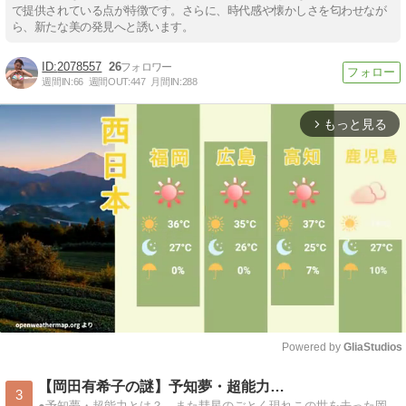
で提供されている点が特徴です。さらに、時代感や懐かしさを匂わせなが
ら、新たな美の発見へと誘います。
2078557
26
週間IN:
66
週間OUT:
447
月間IN:
288
もっと見る
arrow_forward_ios
Powered by 
GliaStudios
Mute
【岡田有希子の謎】予知夢・超能力…
3
●予知夢・超能力とは？…また彗星のごとく現れこの世を去った岡田有希子の謎に迫る!!