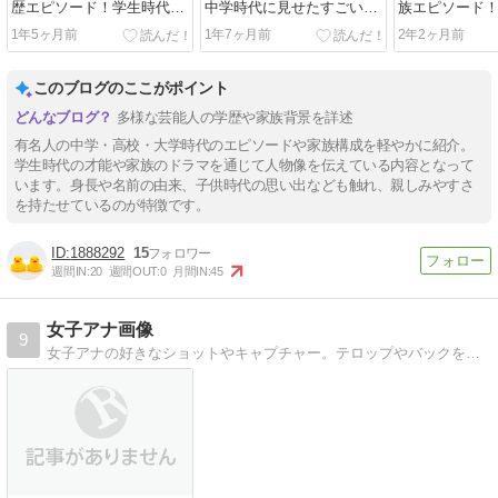
歴エピソード！学生時代か
中学時代に見せたすごい才
族エピソード
らプロ意識ハンパない
能？
押さえも乗り
1年5ヶ月前
1年7ヶ月前
2年2ヶ月前
このブログのここがポイント
多様な芸能人の学歴や家族背景を詳述
有名人の中学・高校・大学時代のエピソードや家族構成を軽やかに紹介。
学生時代の才能や家族のドラマを通じて人物像を伝えている内容となって
います。身長や名前の由来、子供時代の思い出なども触れ、親しみやすさ
を持たせているのが特徴です。
1888292
15
週間IN:
20
週間OUT:
0
月間IN:
45
女子アナ画像
9
女子アナの好きなショットやキャプチャー。テロップやバックを修正した画像多数。待受に最適。半分はエロい画像だったりしてｗ笑