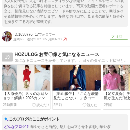
大人の好奇心に火をつけるエロティックな話題や、アイドルやセレブの裏
側を鋭く切り取る記事を特徴としています。写真や動画の密着レポートを
交え、普段見せない表情やエピソードを鮮やかに伝えることで、興味をそ
そる情報提供を心がけています。多彩な切り口で、見る者の欲望と好奇心
を掻き立てる内容が満載です。
1638776
17
週間IN:
6
週間OUT:
1515
月間IN:
30
HOZULOG お宝〇像と気になるニュース
19
気になるニュースを紹介しています。。日々のダイエット状況とゴルフやジムなどを発信します。また、ネット通販で購入し、良かった物や有益な情報も紹介します。
【大原優乃】久々の水辺シ
【影山優佳】「こんな表情
【足立夏保】
ョット解禁！2026カレンダ
見たことない…」赤コーデ
風が生んだ“絶
ー先行カットの透明感が話
×黒ニーハイで魅せた新境
ト”！ピタパン
26時間前
2日前
2日前
題に【動画あり】
地！大人の魅力が止まらな
バックライン
い
【動画あり】
このブログのここがポイント
華やかさと自然な魅力を両立させる多彩な華やぎ