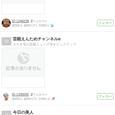
1249239
2
週間IN:
6
週間OUT:
3
月間IN:
9
芸能えんためチャンネルα
23
ＡＫＢ等の芸能ニュース等をピックアップ
1335035
2
週間IN:
5
週間OUT:
0
月間IN:
10
今日の美人
24