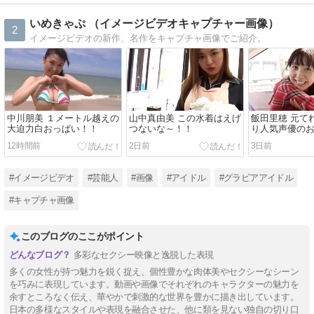
いめきゃぷ （イメージビデオキャプチャー画像）
2
イメージビデオの新作、名作をキャプチャ画像でご紹介。
中川朋美 １メートル越えの
山中真由美 この水着はえげ
飯田里穂 元て
大迫力白おっぱい！！
つないな～！！
り人気声優の
タチのおっぱ
12時間前
2日前
3日前
#イメージビデオ
#芸能人
#画像
#アイドル
#グラビアアイドル
#キャプチャ画像
このブログのここがポイント
多彩なセクシー映像と逸脱した表現
多くの女性が持つ魅力を鋭く捉え、個性豊かな肉体美やセクシーなシーン
を巧みに表現しています。動画や画像でそれぞれのキャラクターの魅力を
余すところなく伝え、華やかで刺激的な世界を豊かに描き出しています。
日本の多様なスタイルや表現を融合させた、他に類を見ない独自の切り口