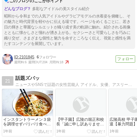
このブログのここがポイント
多彩なアイドルの美スタイル紹介
昭和から令和までの人気アイドルやグラビアモデルの水着姿を俯瞰し、そ
の魅力と時代背景を軽やかに伝える場です。ページをめくるごとに、若き
日の輝きと華麗なシルエットが織り成す美の軌跡に触れ、紹介される画像
とともに懐かしさと憧れが湧き上がる。セクシーさと可愛らしさを巧みに
織り交ぜ、さまざまな個性と魅力を余すところなく伝え、視覚と感性を満
たすコンテンツを展開しています。
2101845
6
週間IN:
6
週間OUT:
204
月間IN:
18
話題ズバッ
21
ニュースやSNSで話題の女性芸能人 アイドル、女優、アスリート、アーティスト、etc...の 画像、動画、X、５ちゃん等をまとめたブログです。
インスタントラーメン３袋
【甲子園】広陵の堀正和校
広陵高校 甲子
を調理せずバリバリ食べた
長「誠に申し訳ありませ
退【暴力問題
エジプトの１０代の少年、
ん」広島県高野連の副会長
1年前
1年前
1年前
腹痛・嘔吐の症状を訴えて
職辞任を申し入れ 暴力行為