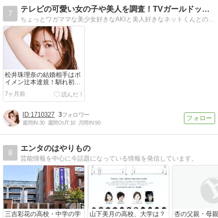
テレビの可愛い女の子や美人を調査！TVガールドットコム
7
ちょっとワガママな美少女好きなAKIと美人好きなネットくんとのやりとりで、テレビなどで見かけた美少女・美人の情報を紹介しています。
松井珠理奈の結婚相手はボ
イメン辻本達規！馴れ初め
や現在の姿が幸せすぎると
7ヶ月前
話題【2026最新】
1710327
3
週間IN:
30
週間OUT:
10
月間IN:
90
エンタのはやりもの
8
芸能情報を中心に今話題になっている情報を発信しています。
三吉彩花の高校・中学の学
山下美月の高校、大学は？
杏の父親・母