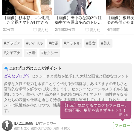
【画像】杉本彩、マン毛隠
【画像】田中みな実(39) 妊
【画像】板野
した全裸ナマ乳がHすぎる
娠中でも露出多めのドレ
姿の谷間がた
ス、これノーブラか？
32分前
2時間30分前
4時間前
#グラビア
#アイドル
#女優
#グラドル
#美女
#美人
#女子アナ
#水着
#セクシー
このブログのここがポイント
セクシーさと美貌を追求した大胆な画像と軽妙なコメント
多彩な女性の魅力を余すことなく伝える投稿群は、ありのままの美しさと
官能的な瞬間を鮮やかに映し出します。セクシーなシーンやスタイルを強
調しつつも、華やかさと品の良さを絶妙に融合させており、個性豊かな美
女たちの表情や仕草を通して見惚れる瞬間を演出しています。軽妙なコメ
ントは親近感を持たせつつ、魅惑の世界へと引き込む仕掛けとなっていま
【Tips】気になるブログをフォロー。

登録不要。更新を逃さずキャッチ！
す。
閉じる
2118699
14
週間IN:
260
週間OUT:
6850
月間IN:
1060