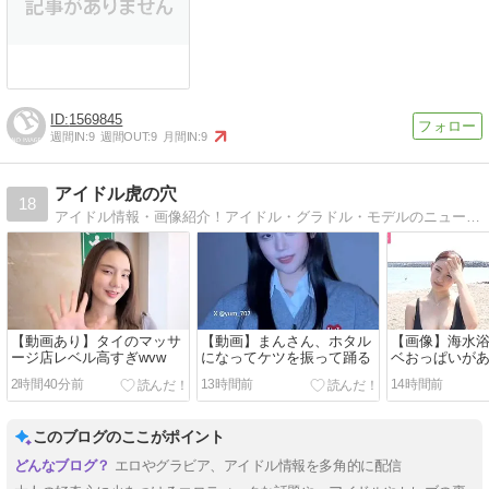
1569845
週間IN:
9
週間OUT:
9
月間IN:
9
アイドル虎の穴
18
アイドル情報・画像紹介！アイドル・グラドル・モデルのニュース・情報・画像をアップしていきます。
【動画あり】タイのマッサ
【動画】まんさん、ホタル
【画像】海水
ージ店レベル高すぎwvw
になってケツを振って踊る
ベおっぱいが
wwwwww
2時間40分前
13時間前
14時間前
このブログのここがポイント
エロやグラビア、アイドル情報を多角的に配信