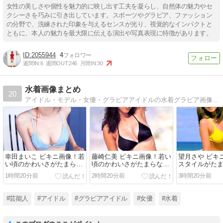
女性の美しさや個性を魅力的に映し出す工夫を凝らし、自然体の魅力やセ
クシーさを巧みに引き出しています。スポーツやグラビア、ファッション
の分野で、洗練された印象を与えるセンスが光り、視覚的なインパクトと
ともに、本人の魅力を最大限に伝える演出や写真表現に特徴があります。
2055944
4
週間IN:
6
週間OUT:
246
月間IN:
30
水着画像まとめ
20
アイドル・モデル・女優・グラビアアイドルの水着グラビア画像を紹介しています。
幸田まいこ ビキニ画像！若
藤崎仁美 ビキニ画像！若い
望月さや ビキ
い頃のかわいさがたまらな
頃のかわいさがたまらな
スタイルがた
い！
い！
1時間20分前
2時間20分前
3時間20分前
#芸能人
#アイドル
#グラビアアイドル
#女優
#水着