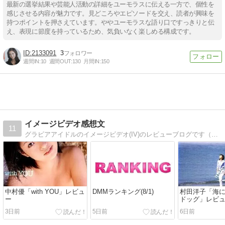
最新の選挙結果や芸能人活動の詳細をユーモラスに伝える一方で、個性を
感じさせる内容が魅力です。見どころやエピソードを交え、読者が興味を
持つポイントを押さえています。ややユーモラスな語り口ですっきりと伝
え、表現に節度を持っているため、気負いなく楽しめる構成です。
2133091
3
週間IN:
10
週間OUT:
130
月間IN:
150
イメージビデオ感想文
11
グラビアアイドルのイメージビデオ(IV)のレビューブログです（毎週月曜19時更新）
中村優「with YOU」レビュ
DMMランキング(8/1)
村田洋子「海
ー
ドッグ」レビ
3日前
5日前
6日前