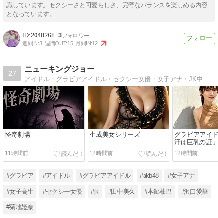
識しています。セクシーさと可愛らしさ、完璧なバランスを楽しめる内容
となっています。
2048268
3
週間IN:
3
週間OUT:
15
月間IN:
12
ニューキングジョー
27
アイドル・グラビアアイドル・セクシー女優・女子アナ・JK中心のまとめサイト
怪奇劇場
生成美女シリーズ
グラビアアイ
汗は巨乳の証
11時間前
12時間前
12時間前
#グラビア
#アイドル
#グラビアアイドル
#akb48
#女子アナ
#女子高生
#セクシー女優
#jk
#田中美久
#本郷柚巴
#沢口愛華
#菊地姫奈