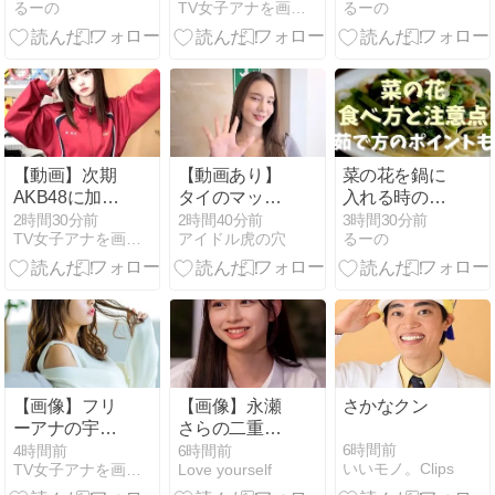
るーの
TV女子アナを画像で紹介
るーの
で作れる？代
い、本物かわ
めんどくさい
用品を紹介！
かる？
ときは皮ごと
料理できるか
調査
【動画】次期
【動画あり】
菜の花を鍋に
AKB48に加入
タイのマッサ
入れる時の注
濃厚な大型美
ージ店レベル
意点は？下茹
2時間30分前
2時間40分前
3時間30分前
TV女子アナを画像で紹介
アイドル虎の穴
るーの
人ルーキーが
高すぎwvw
でなしで苦味
発見されてし
を抑えるコツ
まうｗｗｗｗ
ｗｗ
【画像】フリ
【画像】永瀬
さかなクン
ーアナの宇垣
さらの二重は
美里(35)さ
埋没整形？幅
6時間前
4時間前
6時間前
いいモノ。Clips
TV女子アナを画像で紹介
Love yourself
ん、パンッパ
広の理由や目
ンの乳房がエ
を昔と比較検