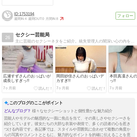
1753194
週間IN:
4
週間OUT:
0
月間IN:
8
セクシー芸能局
26
主に芸能のセクシーネタをご紹介。統失管理人の闇深い心の内を切々とつぶやいています。
広瀬すずさんのおっぱいが
岡田紗佳さんのおっぱいデ
本田真凜さん
成長しすぎっ!!
カすぎ!!
っ!!
7ヶ月前
7ヶ月前
7ヶ月前
このブログのここがポイント
様々なセクシーショットと個性豊かな魅力紹介
芸能人やモデルの魅惑的な一面に焦点を当て、その美しさやセクシーさを
紹介しています。彼女たちの大胆な衣装や表情で、多くの読者の心を惹き
つける内容です。各記事では、スタイルや雰囲気に合わせて複数の角度か
らの写真やコメントとともに、魅力的なポイントを的確に伝えることを意