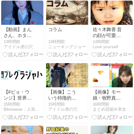
【動画】まん
コラム
佐々木舞香 昔
さん、ホタル
の顔が可愛
になってケツ
い！垢抜けの
13時間前
13時間前
14時間前
ニューキングジョー
アイドル虎の穴
Love yourself
を振って踊る
変化とデビュ
ー前から現在
までの画像比
較
【#ピョ・ウ
【画像】こう
【画像】モー
ンジ】世界を
いう特徴的な
娘・牧野真莉
魅了する韓国
顔のグラビア
愛、ラヴィッ
15時間前
15時間前
16時間前
Bikiniwear：人気のグラビア・ビキニ女優の動画サイト
アイドル虎の穴
まとめ芸能＠美女画像まとめブログ
美女が３年ぶ
アイドルが一
トで軽く胸チ
りのカムバッ
番くるよな
ラしちゃう
ク！――デジ
タル写真集
『時よ、止ま