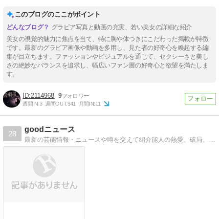
このブログのここがポイント
グラビア写真と動画の充実、若い美女の詳細な紹介
美女の視覚的魅力に焦点を当て、特に胸や体つきにこだわった掲載が特徴
です。最新のグラビア画像や動画を多用し、見た者の好奇心を喚起する編
集が目立ちます。ファッションやビジュアルを通じて、セクシーさと美し
さの絶妙なバランスを追求し、幅広いファン層の好奇心と欲望を満たしま
す。
2114968
9
週間IN:
3
週間OUT:
341
月間IN:
11
goodニュース
28
最新の芸能情報・ニュースや噂を交えて紹介能人の熱愛、破局、結婚、放送事故、画像、芸能界の情報が満載