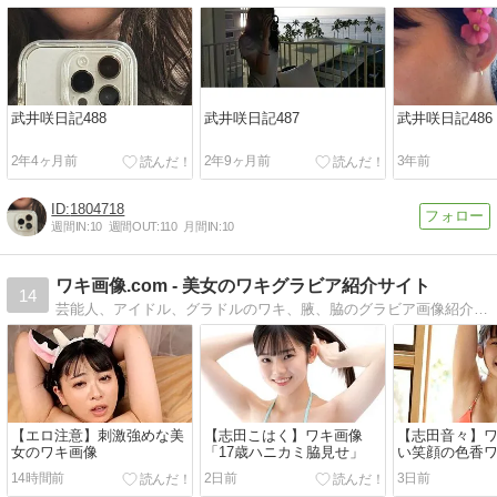
武井咲日記488
武井咲日記487
武井咲日記486
2年4ヶ月前
2年9ヶ月前
3年前
1804718
週間IN:
10
週間OUT:
110
月間IN:
10
ワキ画像.com - 美女のワキグラビア紹介サイト
14
芸能人、アイドル、グラドルのワキ、腋、脇のグラビア画像紹介サイト
【エロ注意】刺激強めな美
【志田こはく】ワキ画像
【志田音々】
女のワキ画像
「17歳ハニカミ脇見せ」
い笑顔の色香
14時間前
2日前
3日前