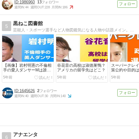
1986960
13
週間IN:
44
週間OUT:
228
月間IN:
186
黒ねこ図書館
5
芸能人・スポーツ選手など人物図鑑気になる人物や話題メイン。これを知ればあなたは通。
【画像】岩村明憲の不倫相
谷花音の高校は淑徳巣鴨？
スーパークレ
手の愛人ダンサーMは誰？
アメリカの留学先はどこ？
策公約や目的
養育費ホントに払えない
選と都知事選
5年前
5年前
5年前
の？
1645626
2
週間IN:
40
週間OUT:
30
月間IN:
140
アナエンタ
6