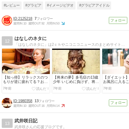
#レビュー
#グラビア
#イメージビデオ
#グラビアアイドル
2125218
7
週間IN:
10
週間OUT:
92
月間IN:
50
はなしのネタに
12
「はなしのネタに」は2ｃｈやニコニコニュースのまとめサイトになります。面白ネタや時事ネタを掲載しています。
【知っ得】リラックスのつ
【将来の夢】多毛症の13歳
【ダイエット
もりが逆に疲れてる？おス
少年 いじめに負けず、将来
お風呂に入る
スメなお風呂の入り方
は「警察官になりたい」
ー燃焼効果
7年前
7年前
7年前
（印）
1980358
13
週間IN:
10
週間OUT:
16
月間IN:
14
武井咲日記
13
武井咲さんの応援ブログです。