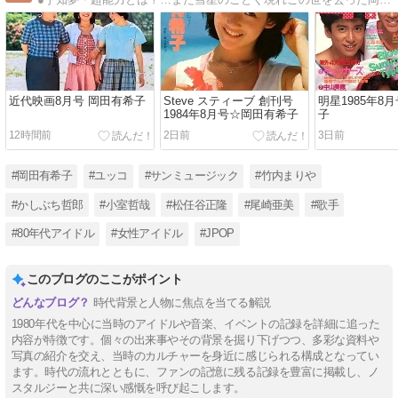
近代映画8月号 岡田有希子
Steve スティーブ 創刊号
明星1985年8
1984年8月号☆岡田有希子
子
12時間前
2日前
3日前
#岡田有希子
#ユッコ
#サンミュージック
#竹内まりや
#かしぶち哲郎
#小室哲哉
#松任谷正隆
#尾崎亜美
#歌手
#80年代アイドル
#女性アイドル
#JPOP
このブログのここがポイント
時代背景と人物に焦点を当てる解説
1980年代を中心に当時のアイドルや音楽、イベントの記録を詳細に追った
内容が特徴です。個々の出来事やその背景を掘り下げつつ、多彩な資料や
写真の紹介を交え、当時のカルチャーを身近に感じられる構成となってい
ます。時代の流れとともに、ファンの記憶に残る記録を豊富に掲載し、ノ
スタルジーと共に深い感慨を呼び起こします。