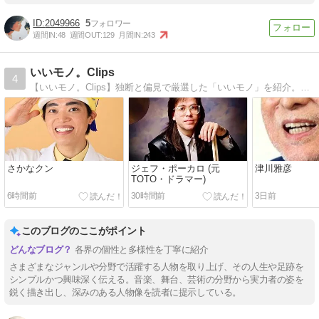
2049966
5
週間IN:
48
週間OUT:
129
月間IN:
243
いいモノ。Clips
4
【いいモノ。Clips】独断と偏見で厳選した「いいモノ」を紹介。音楽とアイドルとモータースポーツ、お役立ち情報をお届け！
さかなクン
ジェフ・ポーカロ (元
津川雅彦
TOTO・ドラマー)
6時間前
30時間前
3日前
このブログのここがポイント
各界の個性と多様性を丁寧に紹介
さまざまなジャンルや分野で活躍する人物を取り上げ、その人生や足跡を
シンプルかつ興味深く伝える。音楽、舞台、芸術の分野から実力者の姿を
鋭く描き出し、深みのある人物像を読者に提示している。