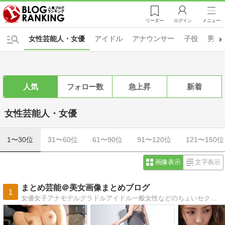
リーダー
ログイン
メニュー
女性芸能人・女優
アイドル
アナウンサー
子役
男性
人気
フォロー数
急上昇
新着
女性芸能人・女優
1〜30位
31〜60位
61〜90位
91〜120位
121〜150位
画像表示
文字表示
まとめ芸能＠美女画像まとめブログ
1
女優女子アナモデルグラドルアイドル一般女性などのちょいセクシー画像まとめ