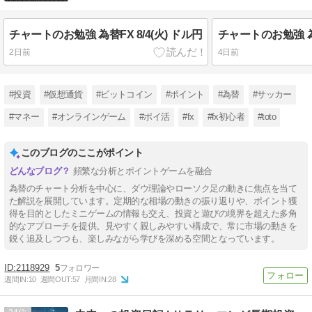
チャートのお勉強 為替FX 8/4(火) ドル円
チャートのお勉強 為替
2日前
4日前
#投資
#仮想通貨
#ビットコイン
#ポイント
#為替
#サッカー
#マネー
#オンラインゲーム
#ポイ活
#fx
#fx初心者
#toto
このブログのここがポイント
頻繁な分析とポイントゲームを融合
為替のチャート分析を中心に、ダウ理論やローソク足の動きに焦点を当て
た解説を展開しています。定期的な相場の動きの振り返りや、ポイント獲
得を目的としたミニゲームの情報も交え、投資と遊びの境界を超えた多角
的なアプローチを提供。見やすく親しみやすい構成で、常に市場の動きを
鋭く追及しつつも、楽しみながら学びを深める空間となっています。
2118929
5
週間IN:
10
週間OUT:
57
月間IN:
28