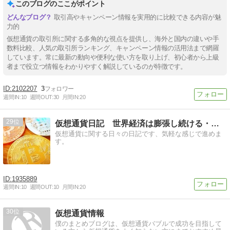
このブログのここがポイント
取引高やキャンペーン情報を実用的に比較できる内容が魅
力的
仮想通貨の取引所に関する多角的な視点を提供し、海外と国内の違いや手
数料比較、人気の取引所ランキング、キャンペーン情報の活用法まで網羅
しています。常に最新の動向や便利な使い方を取り上げ、初心者から上級
者まで役立つ情報をわかりやすく解説しているのが特徴です。
2102207
3
週間IN:
10
週間OUT:
30
月間IN:
20
29
仮想通貨日記 世界経済は膨張し続ける・・・
仮想通貨に関する日々の日記です、気軽な感じで進めま
す。
1935889
週間IN:
10
週間OUT:
10
月間IN:
20
30
仮想通貨情報
僕のまとめブログは、仮想通貨バブルで成功を目指して