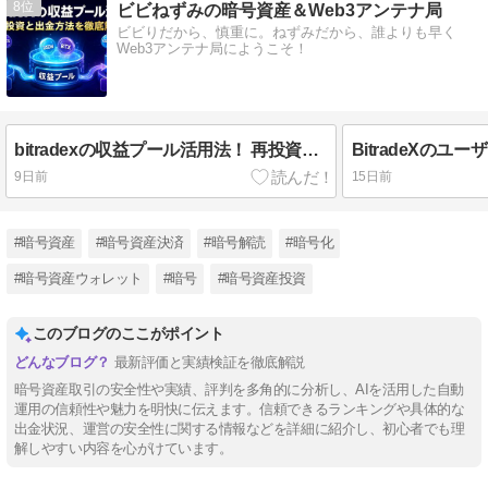
8
ビビねずみの暗号資産＆Web3アンテナ局
ビビりだから、慎重に。ねずみだから、誰よりも早く
Web3アンテナ局にようこそ！
bitradexの収益プール活用法！ 再投資と出金方法を徹底解説
9日前
15日前
#暗号資産
#暗号資産決済
#暗号解読
#暗号化
#暗号資産ウォレット
#暗号
#暗号資産投資
このブログのここがポイント
最新評価と実績検証を徹底解説
暗号資産取引の安全性や実績、評判を多角的に分析し、AIを活用した自動
運用の信頼性や魅力を明快に伝えます。信頼できるランキングや具体的な
出金状況、運営の安全性に関する情報などを詳細に紹介し、初心者でも理
解しやすい内容を心がけています。