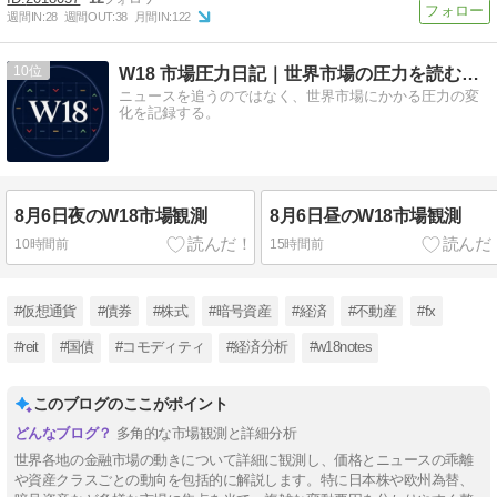
週間IN:
28
週間OUT:
38
月間IN:
122
10
W18 市場圧力日記｜世界市場の圧力を読む観測メモ
ニュースを追うのではなく、世界市場にかかる圧力の変
化を記録する。
8月6日夜のW18市場観測
8月6日昼のW18市場観測
10時間前
15時間前
#仮想通貨
#債券
#株式
#暗号資産
#経済
#不動産
#fx
#reit
#国債
#コモディティ
#経済分析
#w18notes
このブログのここがポイント
多角的な市場観測と詳細分析
世界各地の金融市場の動きについて詳細に観測し、価格とニュースの乖離
や資産クラスごとの動向を包括的に解説します。特に日本株や欧州為替、