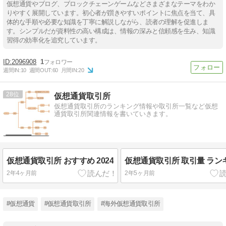
仮想通貨やブログ、ブロックチェーンゲームなどさまざまなテーマをわか
りやすく展開しています。初心者が躓きやすいポイントに焦点を当て、具
体的な手順や必要な知識を丁寧に解説しながら、読者の理解を促進しま
す。シンプルだが資料性の高い構成は、情報の深みと信頼感を生み、知識
習得の効率化を追究しています。
2096908
1
週間IN:
10
週間OUT:
60
月間IN:
20
28
仮想通貨取引所
仮想通貨取引所のランキング情報や取引所一覧など仮想
通貨取引所関連情報を書いていきます。
仮想通貨取引所 おすすめ 2024
仮想通貨取引所 取引量 ラン
2年4ヶ月前
2年5ヶ月前
#仮想通貨
#仮想通貨取引所
#海外仮想通貨取引所