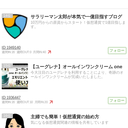
14
サラリーマン太郎が本気で一億目指すブログ
10万円からの原資からスタート！仮想通貨で1億目指しま
す。
1949140
週間IN:
20
週間OUT:
0
月間IN:
40
15
【ユーグレナ】オールインワンクリーム one
今大注目のユーグレナを利用することにより、奇跡のオ
ールインワンクリームが完成いたしました。
1936447
週間IN:
20
週間OUT:
10
月間IN:
20
16
主婦でも簡単！仮想通貨の始め方
気になる仮想通貨関連の情報を共有しています