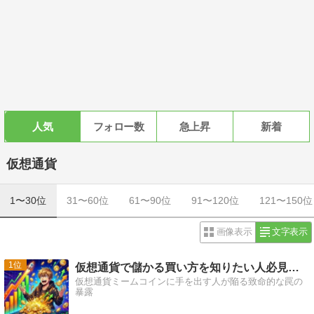
人気
フォロー数
急上昇
新着
仮想通貨
1〜30位
31〜60位
61〜90位
91〜120位
121〜150位
画像表示
文字表示
1
仮想通貨で儲かる買い方を知りたい人必見、初心者が見落とす
仮想通貨ミームコインに手を出す人が陥る致命的な罠の
暴露