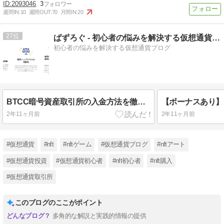
2093046
3
週間IN:
10
週間OUT:
70
月間IN:
20
27
ぱずろぐ - 初心者の悩みを解決する仮想通貨ブログ
初心者の悩みを解決する仮想通貨ブログ
BTCC暗号資産取引所の入金方法を徹底解説！
2年11ヶ月前
2年11ヶ月前
#仮想通貨
#nft
#nftゲーム
#仮想通貨ブログ
#nftアート
#仮想通貨投資
#仮想通貨初心者
#nft初心者
#nft購入
#仮想通貨取引所
このブログのここがポイント
多角的な解説と実践的情報の提供