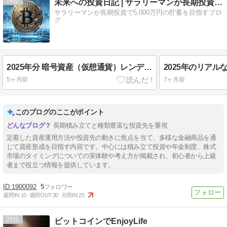
24
未来への投資日記 | サラリーマンが長期投資で5,000万…
サラリーマンが長期投資で5,000万円の貯蓄を目指すブロ
グ
2025年分 暗号資産（仮想通貨）レンディングサービスの確定申告
5ヶ月前
7ヶ月前
このブログのここがポイント
長期積み立てと種類豊富な投資先を重視
定着した資産運用方法や投資先の動きに焦点を当て、多様な金融商品を通
じて資産形成を目指す内容です。中心には積み立て投資や年金制度、株式
市場のタイミングについての実体験や考え方が掲載され、初心者から上級
者まで役立つ情報を提供しています。
1900092
5
週間IN:
10
週間OUT:
30
月間IN:
25
25
ビットコインでEnjoyLife