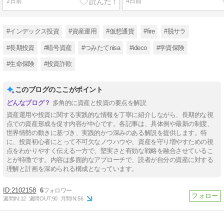
2日前
4日前
#インデックス投資
#資産運用
#仮想通貨
#fire
#脱サラ
#長期投資
#暗号資産
#つみたてnisa
#ideco
#学資保険
#生命保険
#投資詐欺
このブログのここがポイント
多角的に資産と投資の要点を解説
資産運用や投資に関する実践的な情報を丁寧に紹介しながら、長期的な視
点での資産形成を促す内容が中心です。各記事は、具体例や最新の制度、
世界情勢の動きに基づき、実践的かつ深みのある解説を提供します。特
に、投資初心者にとって不可欠なノウハウや、資産を守り増やすための視
点をわかりやすく伝える一方で、堅実さと有効な戦略を融合させているこ
とが特徴です。内容は多面的なアプローチで、読者が自分の資産に対する
理解と計画を深められる構成となっています。
2102158
6
週間IN:
12
週間OUT:
90
月間IN:
56