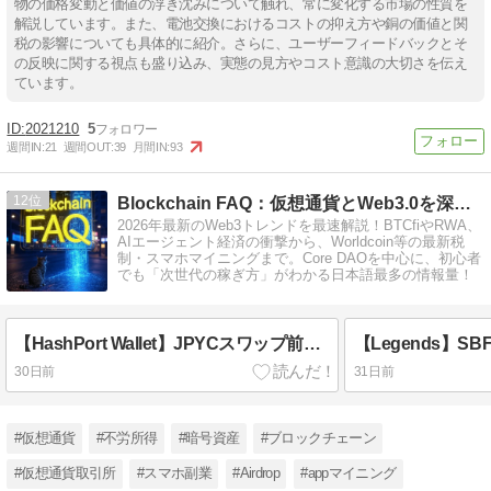
物の価格変動と価値の浮き沈みについて触れ、常に変化する市場の性質を
解説しています。また、電池交換におけるコストの抑え方や銅の価値と関
税の影響についても具体的に紹介。さらに、ユーザーフィードバックとそ
の反映に関する視点も盛り込み、実態の見方やコスト意識の大切さを伝え
ています。
2021210
5
週間IN:
21
週間OUT:
39
月間IN:
93
12
Blockchain FAQ：仮想通貨とWeb3.0を深掘り
2026年最新のWeb3トレンドを最速解説！BTCfiやRWA、
AIエージェント経済の衝撃から、Worldcoin等の最新税
制・スマホマイニングまで。Core DAOを中心に、初心者
でも「次世代の稼ぎ方」がわかる日本語最多の情報量！
【HashPort Wallet】JPYCスワップ前に知るべき4つの隠れたリスクと税務の罠
30日前
31日前
#仮想通貨
#不労所得
#暗号資産
#ブロックチェーン
#仮想通貨取引所
#スマホ副業
#Airdrop
#appマイニング