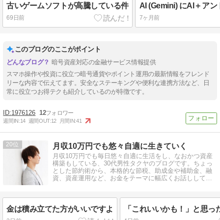
古いゲームソフトが高騰している件
69日前
7ヶ月前
このブログのここがポイント
暗号資産対応の金融サービス情報提供
スマホ操作や投資に役立つ暗号通貨やポイント運用の最新情報をフレンド
リーな内容で伝えてます。安全なステーキングや便利な連携方法など、日
常に役立つお得テクも紹介しているのが特徴です。
1976126
12
週間IN:
14
週間OUT:
12
月間IN:
41
20
月収10万円でも悠々自適に生きていく
月収10万円でも毎日悠々自適に生活をし、なおかつ資産
構築もしている、30代男性タクヤのブログです。ちょっ
とした節約術から、本格的な節税、助成金や補助金、融
資、資産運用など、お金をテーマに幅広くお話ししてい
ます。
金は積み立てた方がいいですよ
「これいいかも！」と思っ