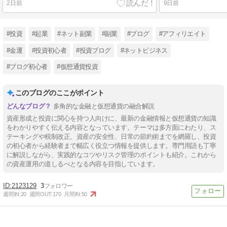
2日前
9日前
#投資
#起業
#ネット副業
#副業
#ブログ
#アフィリエイト
#金運
#投資初心者
#投資ブログ
#ネットビジネス
#ブログ初心者
#仮想通貨投資
このブログのここがポイント
多角的な金融と仮想通貨の融合解説
資産形成と投資に関心を持つ人向けに、最新の金融情報と仮想通貨の知識
をわかりやすく伝える内容となっています。テーマは多方面にわたり、ス
テーキングや税制改正、資産の安全性、日常の節約術までを網羅し、投資
の初心者から経験者まで幅広く役立つ情報を提供します。専門用語も丁寧
に解説しながら、実践的なコツやリスク管理のポイントも紹介。これから
の資産運用の道しるべとなる内容を目指しています。
2123129
3
週間IN:
20
週間OUT:
170
月間IN:
50