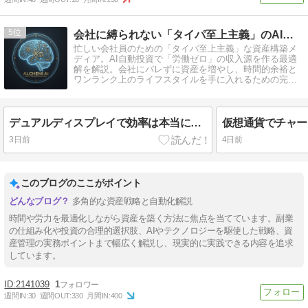
5
会社に縛られない「タイパ至上主義」のAI錬金術
忙しい会社員のための「タイパ至上主義」な資産構築メ
ディア。AI自動投資で「労働ゼロ」の収入源を作る最適
解を解説。会社にバレずに資産を増やし、時間的余裕と
ワンランク上のライフスタイルを手に入れるための完全
放置ノウハウを発信中。
デュアルディスプレイで効率は本当に上がる？仕事が速くなる使い方のコツは？
3日前
4日前
このブログのここがポイント
多角的な資産戦略と自動化解説
時間や労力を最適化しながら資産を築く方法に焦点を当てています。副業
の仕組み化や投資の合理的選択肢、AIやテクノロジーを駆使した戦略、資
産管理の実務ポイントまで幅広く解説し、現実的に実践できる内容を追求
しています。
2141039
1
週間IN:
30
週間OUT:
330
月間IN:
400