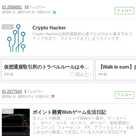
2056681
12
週間IN:
11
週間OUT:
28
月間IN:
44
22
Crypto Hacker
Crypto Hackerは仮想通貨初心者でもゼロから稼ぎ方をス
テップ方式で、マスターできてしまうサイトです。
仮想通貨取引所のトラベルルールは今後どうなるのか？対策方法などわかりやすく説明してみた
4年前
4年前
2077543
1
週間IN:
10
週間OUT:
0
月間IN:
30
23
ポイント懸賞Webゲーム生活日記
ポイントや懸賞、ソシャゲWebゲー案件、サッカーく
じ、ボート、ロト6、オンカジ、ポーカー、仮想通貨(ビ
ットコイン)、フォーセット、FX、アフィリエイト、を楽
しみながら駆使して生活している人のポイ活日記です。