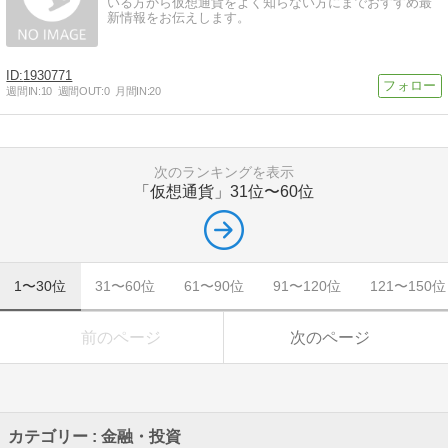
いる方から仮想通貨をよく知らない方にまでおすすめ最
新情報をお伝えします。
1930771
週間IN:
10
週間OUT:
0
月間IN:
20
次のランキングを表示
「仮想通貨」
31位〜60位
1〜30位
31〜60位
61〜90位
91〜120位
121〜150位
前のページ
次のページ
カテゴリー : 金融・投資