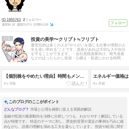
1955763
2
週間IN:
18
週間OUT:
0
月間IN:
108
17
投資の美学〜クリプト≒フリプト
運営目的は多くの人が”やりがいを感じる仕事や理想の人
生を追い求める”ことです。資産があれば大切な人や自分
を守ることができます。・会社員投資家向け、暗号資産
などのほったらかし投資・心構え・投資にかける時間を
減らす、長期目線
【個別株をやめたい理由】時間もメンタルも奪われる投資スタイルから距離を置くまでの話
3ヶ月前
4ヶ月前
このブログのここがポイント
市場と心理を緻密に捉える実践的解説
金融や投資の最新動向を冷静に分析しつつも、わかりやすく解説している
点が特徴です。 特定のテーマに対し、歴史的背景や直近の事例を巧みに絡
めながら、読者の理解を深める工夫を凝らしています。 投資や経済に関す