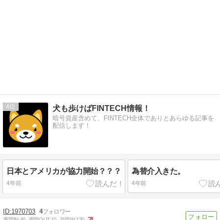
4
犬も歩けばFINTECH情報！
暗号資産含めて、FINTECH全体でありとあらゆる記事を
配信します！
日本とアメリカが協力開始？？？
為替介入きた。
4年前
4年前
1970703
4
週間IN:
40
週間OUT:
10
月間IN:
130