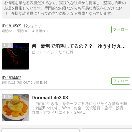
る情報を単なる表層だけでなく、実践的な視点から提示し、堅実な判断の
支援を目指しています。専門的な内容ながらも平易な表現を心がけてお
り、多様な読者層にとっての学びの場となる構成となっています。
1810565
12
週間IN:
18
週間OUT:
54
月間IN:
36
18
何 新興で消耗してるの？？ ゆうすけ丸の株トレ
ビットコイン たまに株
1834402
週間IN:
16
週間OUT:
0
月間IN:
96
19
DnomadLife3.03
「自由に生きる」をテーマに参考になりそうな情報を呟
く雑記Blogです。Web・お金・仮想通貨・旅行・投資・
自由・アフィリエイト・GAME