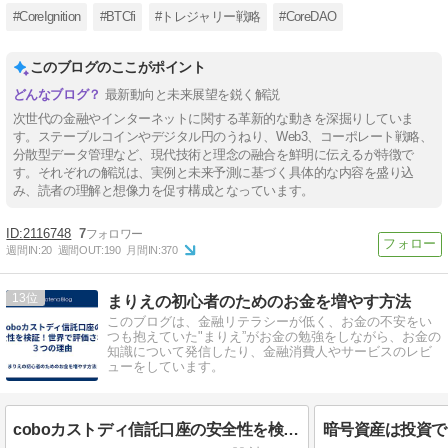
#CoreIgnition
#BTCfi
#トレジャリー戦略
#CoreDAO
このブログのここがポイント
最新動向と未来展望を鋭く解説
次世代の金融やインターネットに関する革新的な動きを深掘りしていま
す。ステーブルコインやデジタル円のうねり、Web3、コーポレート戦略、
分散型データ管理など、現代技術と理念の融合を鮮明に伝えるが特徴で
す。それぞれの解説は、実例と未来予測に基づく具体的な内容を盛り込
み、読者の理解と想像力を促す構成となっています。
2116748
7
週間IN:
20
週間OUT:
190
月間IN:
370
13
まりえの初心者のためのお金を増やす方法
このブログは、金融リテラシーが低く、お金の不安をい
つも抱えていた"まりえ”がお金の勉強をしながら、お金の
知識について発信したり、金融消費人やサービスのレビ
ューをしています。
coboカストディ信託口座の安全性を検証！世界で評価される３つの理由