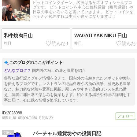
ビットコインクイーン、名波はるかのオフィシャルブロ
グです。 ビットコインを中心に仮想通貨（暗号通貨）や
日常の事をいろいろと書いていきます。 ビットコインを
ちゃんと勉強すれば生活が豊かになりますよ！
和牛焼肉日山
WAGYU YAKINIKU 日山
昨日
昨日
このブログのここがポイント
国内外の極上の味と風景を紹介
多彩な旅行記とグルメ情報を交えて、国内外の洗練されたスポットや美味
を伝えるブログです。レストランの絶品料理や名所の風景、歴史ある温泉
など、魅力的な体験を豊富に掲載。親しみやすさと美的センスを兼ね備
え、読者に非日常の楽しみを提案します。紹介する場所や料理の詳細を丁
寧に届け、心に残る情報を追求しています。
2028088
週間IN:
10
週間OUT:
150
月間IN:
20
26
バーチャル通貨坊やの投資日記