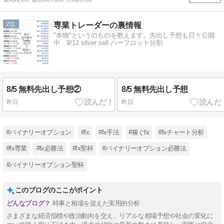
2
専業トレーダーの裏情報
"本物"というのものを教えます。先出し予想も日々公開
中 9/12 silver sell ハーフロット分割
8/5 無料先出し予想②
8/5 無料先出し予想
昨日
昨日
#バイナリーオプション
#fx
#fx手法
#稼ぐfx
#fxチャート分析
#fx専業
#fx必勝法
#fx聖杯
#バイナリーオプション必勝法
#バイナリーオプション聖杯
このブログのここがポイント
時事と相場を捉えた実用的分析
さまざまな経済指標や政治動向を交え、リアルな相場予想や社会の変化に