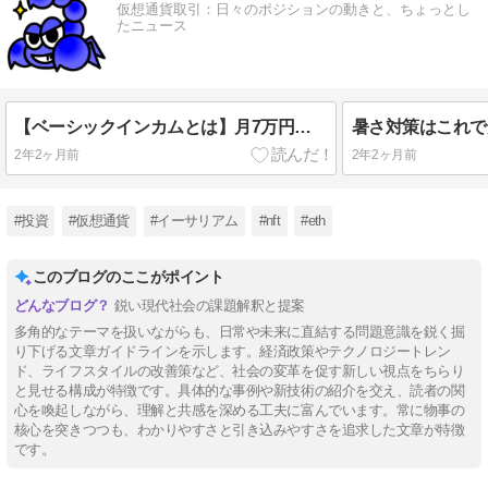
仮想通貨取引：日々のポジションの動きと、ちょっとし
たニュース
【ベーシックインカムとは】月7万円の”無条件給付”で日本の未来が変わる
2年2ヶ月前
2年2ヶ月前
#投資
#仮想通貨
#イーサリアム
#nft
#eth
このブログのここがポイント
鋭い現代社会の課題解釈と提案
多角的なテーマを扱いながらも、日常や未来に直結する問題意識を鋭く掘
り下げる文章ガイドラインを示します。経済政策やテクノロジートレン
ド、ライフスタイルの改善策など、社会の変革を促す新しい視点をちらり
と見せる構成が特徴です。具体的な事例や新技術の紹介を交え、読者の関
心を喚起しながら、理解と共感を深める工夫に富んでいます。常に物事の
核心を突きつつも、わかりやすさと引き込みやすさを追求した文章が特徴
です。