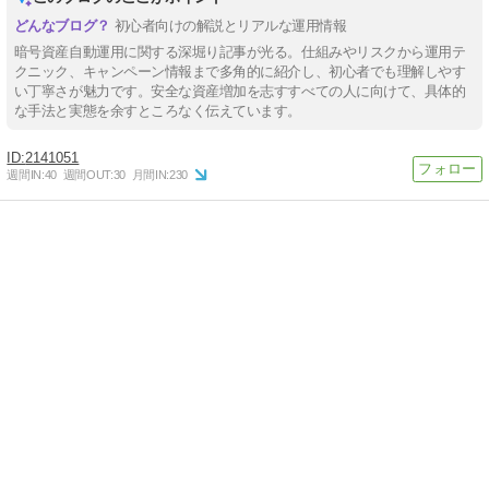
初心者向けの解説とリアルな運用情報
暗号資産自動運用に関する深堀り記事が光る。仕組みやリスクから運用テ
クニック、キャンペーン情報まで多角的に紹介し、初心者でも理解しやす
い丁寧さが魅力です。安全な資産増加を志すすべての人に向けて、具体的
な手法と実態を余すところなく伝えています。
2141051
週間IN:
40
週間OUT:
30
月間IN:
230