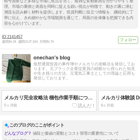
暗号資産など多様な市場に焦点を当て、複雑な変動要因を分かりやすく整
理。市場の裏側と表面を同時に捉える鋭い視点が特徴で、動きの裏に潜む
潮流を読み解く材料を提供します。投資判断に役立つ情報を、継続的に丁
寧に伝え、きめ細やかな市場観測を通じて、局面の全体像を把握できる内
容を心がけています。
2141457
週間IN:
24
週間OUT:
104
月間IN:
74
11
onechan's blog
仮想通貨投資の事件簿やメルカリの攻略法を発信してお
ります。元ブラック企業従業員の経験から得られた知見
や生き残りの方法、元電気工事士としての理論と応用も
発信しております。
メルカリ完全攻略法 梱包作業手順について パーカー スウェットの例
5ヶ月前
6ヶ月前
このブログのここがポイント
値段と価値の変動とコスト管理の重要性について