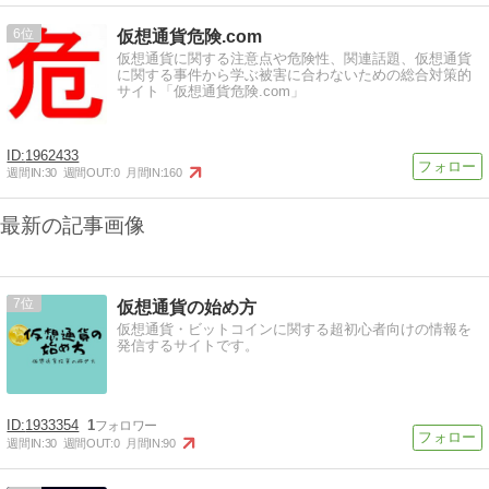
6
仮想通貨危険.com
仮想通貨に関する注意点や危険性、関連話題、仮想通貨
に関する事件から学ぶ被害に合わないための総合対策的
サイト「仮想通貨危険.com」
1962433
週間IN:
30
週間OUT:
0
月間IN:
160
最新の記事画像
7
仮想通貨の始め方
仮想通貨・ビットコインに関する超初心者向けの情報を
発信するサイトです。
1933354
1
週間IN:
30
週間OUT:
0
月間IN:
90