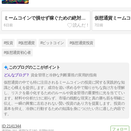
ミームコインで損せず稼ぐための絶対ルール
6日前
7日前
#投資
#仮想通貨
#ビットコイン
#仮想通貨投資
#仮想通貨初心者
このブログのここがポイント
資金管理と冷静な判断重視の実用的指南
仮想通貨の中でも特に注目されるミームコインの投資に関する実践的な知
識と心構えを提供します。成功を追い求める中で陥りがちな負け方を理解
し、リスクを最小化するためのルールや資金管理の重要性に光を当ててい
ます。材料や分析だけに頼らず、市場の残酷な現実と真の勝ち筋を明確に
伝え、一瞬の興奮に左右されない賢い投資のあり方を提案します。投資の
基本を抑え、冷静に行動するための知識を身につけたい方に適した内容で
す。
2141344
週間IN:
150
週間OUT:
180
月間IN:
500