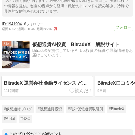
ついて鋭く掘り下げます。過去の傾向や最新の動きに着目し、実践に役立
つ情報を提供。独自の視点から経済・政治のトレンドを読み解き、冷静で
具体的な解説を心掛けています。
1941904
6
週間IN:
52
週間OUT:
44
月間IN:
276
3
仮想通貨AI投資 BitradeX 解説サイト
BitradeXが提供しているAI Bot投資の解説や最新情報をお
届けしています。
BitradeX 運営会社 金融ライセンス どこ？
11時間前
9日前
#仮想通貨ブログ
#仮想通貨投資
#海外仮想通貨取引所
#BitradeX
#AIBot
#BXC
このブログのここがポイント