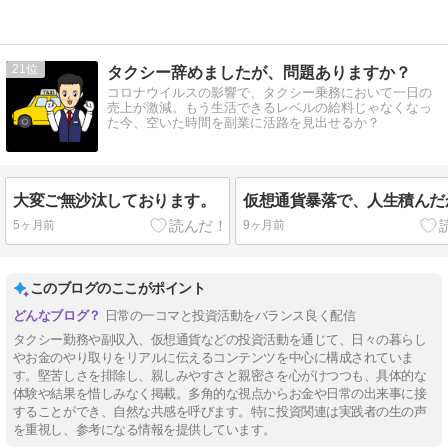
21
タクシー辞めましたが、問題ありますか？
コロナウイルスの影響で、タクシー乗務において一日の
売上が激減。もう生活できるレベルの給料じゃなくなっ
た今、空いた時間を副業に活路を見出せるか？
大変ご無沙汰しております。
仮想通貨暴落で、人生積んだ
5ヶ月前
9ヶ月前
このブログのここがポイント
日常の一コマと投資活動をバランス良く配信
タクシー勤務や副収入、仮想通貨などの投資活動を通じて、日々の暮らし
やお金のやり取りをリアルに伝えるコンテンツを中心に構成されていま
す。堅苦しさを排除し、親しみやすさと親密さを心がけつつも、具体的な
体験や結果を惜しみなく掲載。多角的な視点からお金や日常の出来事に接
することができ、自然な共感を呼びます。特に投資関連は実践者の生の声
を重視し、参考になる情報を提供しています。